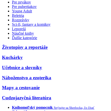
Pre prvákov
Pre pubertiakov
Young Adult
Beletria
Rozprávky
Sci-fi, fantasy a komiksy
Leporelá
Náučné knihy
Ďalšie kategórie
Životopisy a reportáže
Kuchárky
Učebnice a slovníky
Náboženstvo a ezoterika
Mapy a cestovanie
Cudzojazyčná literatúra
Knihomoľský pomocník
Spýtajte sa Sherlocka, čo čítať