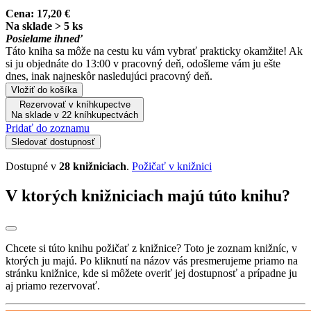
Cena:
17,20 €
Na sklade > 5 ks
Posielame ihneď
Táto kniha sa môže na cestu ku vám vybrať prakticky okamžite! Ak
si ju objednáte do 13:00 v pracovný deň, odošleme vám ju ešte
dnes, inak najneskôr nasledujúci pracovný deň.
Vložiť do košíka
Rezervovať v kníhkupectve
Na sklade v 22 kníhkupectvách
Pridať do zoznamu
Sledovať dostupnosť
Dostupné v
28 knižniciach
.
Požičať v knižnici
V ktorých knižniciach majú túto knihu?
Chcete si túto knihu požičať z knižnice? Toto je zoznam knižníc, v
ktorých ju majú. Po kliknutí na názov vás presmerujeme priamo na
stránku knižnice, kde si môžete overiť jej dostupnosť a prípadne ju
aj priamo rezervovať.