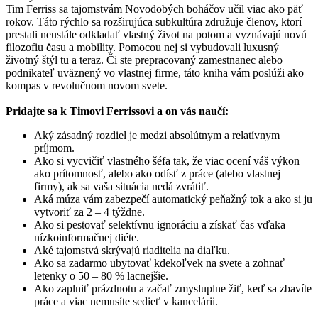
Tim Ferriss sa tajomstvám Novodobých boháčov učil viac ako päť
rokov. Táto rýchlo sa rozširujúca subkultúra združuje členov, ktorí
prestali neustále odkladať vlastný život na potom a vyznávajú novú
filozofiu času a mobility. Pomocou nej si vybudovali luxusný
životný štýl tu a teraz. Či ste prepracovaný zamestnanec alebo
podnikateľ uväznený vo vlastnej firme, táto kniha vám poslúži ako
kompas v revolučnom novom svete.
Pridajte sa k Timovi Ferrissovi a on vás naučí:
Aký zásadný rozdiel je medzi absolútnym a relatívnym
príjmom.
Ako si vycvičiť vlastného šéfa tak, že viac ocení váš výkon
ako prítomnosť, alebo ako odísť z práce (alebo vlastnej
firmy), ak sa vaša situácia nedá zvrátiť.
Aká múza vám zabezpečí automatický peňažný tok a ako si ju
vytvoriť za 2 – 4 týždne.
Ako si pestovať selektívnu ignoráciu a získať čas vďaka
nízkoinformačnej diéte.
Aké tajomstvá skrývajú riaditelia na diaľku.
Ako sa zadarmo ubytovať kdekoľvek na svete a zohnať
letenky o 50 – 80 % lacnejšie.
Ako zaplniť prázdnotu a začať zmysluplne žiť, keď sa zbavíte
práce a viac nemusíte sedieť v kancelárii.