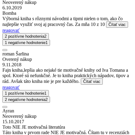
Neoverený nákup
6.10.2019
Bomba
Výborná kniha s rôznymi návodmi a tipmi nielen o tom, ako čo
najlepšie využiť svoj aj pracovný čas. Za mňa 10 z 10
Čítať viac
reagovať
2 pozitívne hodnotenia
2
1 negatívne hodnotenie
1
roman Šarlina
Overený nákup
9.11.2018
Fajn kniha,lepšia ako nejaké tie motivačné knihy od Iva Tomana a
spol. Ktoré sú nefunkčné. Je to kniha praktických nápadov, tipov a
rád. Avšak táto kniha nie je pre každého.
Čítať viac
reagovať
1 pozitívne hodnotenie
1
2 negatívne hodnotenia
2
Ayran
Neoverený nákup
15.10.2017
Toto NIE JE motivačná literatúra
Táto kniha v prvom rade NIE JE motivačná. Čítam tu v recenziách