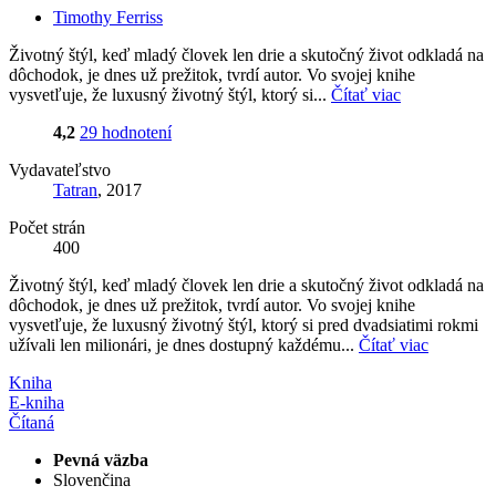
Timothy Ferriss
Životný štýl, keď mladý človek len drie a skutočný život odkladá na
dôchodok, je dnes už prežitok, tvrdí autor. Vo svojej knihe
vysvetľuje, že luxusný životný štýl, ktorý si...
Čítať viac
4,2
29 hodnotení
Vydavateľstvo
Tatran
, 2017
Počet strán
400
Životný štýl, keď mladý človek len drie a skutočný život odkladá na
dôchodok, je dnes už prežitok, tvrdí autor. Vo svojej knihe
vysvetľuje, že luxusný životný štýl, ktorý si pred dvadsiatimi rokmi
užívali len milionári, je dnes dostupný každému...
Čítať viac
Kniha
E-kniha
Čítaná
Pevná väzba
Slovenčina