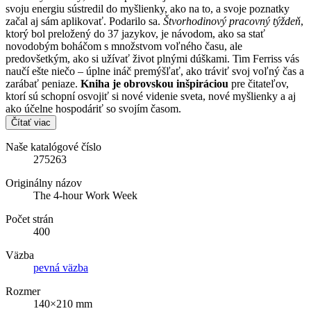
svoju energiu sústredil do myšlienky, ako na to, a svoje poznatky
začal aj sám aplikovať. Podarilo sa.
Štvorhodinový pracovný týždeň
,
ktorý bol preložený do 37 jazykov, je návodom, ako sa stať
novodobým boháčom s množstvom voľného času, ale
predovšetkým, ako si užívať život plnými dúškami. Tim Ferriss vás
naučí ešte niečo – úplne ináč premýšľať, ako tráviť svoj voľný čas a
zarábať peniaze.
Kniha je obrovskou inšpiráciou
pre čitateľov,
ktorí sú schopní osvojiť si nové videnie sveta, nové myšlienky a aj
ako účelne hospodáriť so svojím časom.
Čítať viac
Naše katalógové číslo
275263
Originálny názov
The 4-hour Work Week
Počet strán
400
Väzba
pevná väzba
Rozmer
140×210 mm