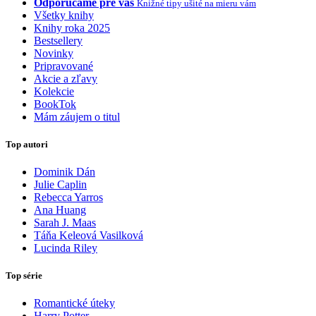
Odporúčame pre vás
Knižné tipy ušité na mieru vám
Všetky knihy
Knihy roka 2025
Bestsellery
Novinky
Pripravované
Akcie a zľavy
Kolekcie
BookTok
Mám záujem o titul
Top autori
Dominik Dán
Julie Caplin
Rebecca Yarros
Ana Huang
Sarah J. Maas
Táňa Keleová Vasilková
Lucinda Riley
Top série
Romantické úteky
Harry Potter