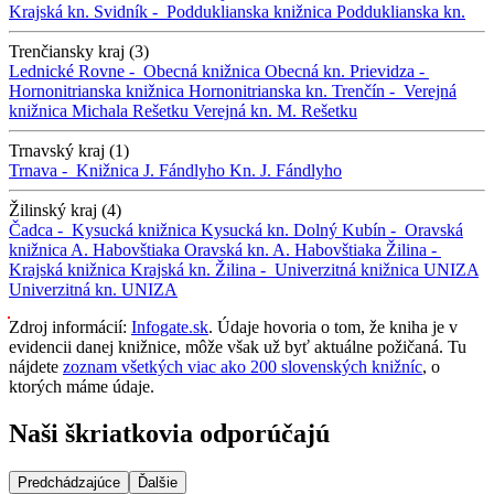
Krajská kn.
Svidník -
Podduklianska knižnica
Podduklianska kn.
Trenčiansky kraj (3)
Lednické Rovne -
Obecná knižnica
Obecná kn.
Prievidza -
Hornonitrianska knižnica
Hornonitrianska kn.
Trenčín -
Verejná
knižnica Michala Rešetku
Verejná kn. M. Rešetku
Trnavský kraj (1)
Trnava -
Knižnica J. Fándlyho
Kn. J. Fándlyho
Žilinský kraj (4)
Čadca -
Kysucká knižnica
Kysucká kn.
Dolný Kubín -
Oravská
knižnica A. Habovštiaka
Oravská kn. A. Habovštiaka
Žilina -
Krajská knižnica
Krajská kn.
Žilina -
Univerzitná knižnica UNIZA
Univerzitná kn. UNIZA
Zdroj informácií:
Infogate.sk
. Údaje hovoria o tom, že kniha je v
evidencii danej knižnice, môže však už byť aktuálne požičaná. Tu
nájdete
zoznam všetkých viac ako 200 slovenských knižníc
, o
ktorých máme údaje.
Naši škriatkovia odporúčajú
Predchádzajúce
Ďalšie