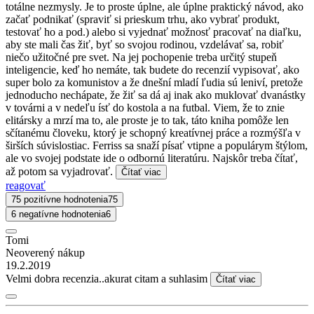
totálne nezmysly. Je to proste úplne, ale úplne praktický návod, ako
začať podnikať (spraviť si prieskum trhu, ako vybrať produkt,
testovať ho a pod.) alebo si vyjednať možnosť pracovať na diaľku,
aby ste mali čas žiť, byť so svojou rodinou, vzdelávať sa, robiť
niečo užitočné pre svet. Na jej pochopenie treba určitý stupeň
inteligencie, keď ho nemáte, tak budete do recenzií vypisovať, ako
super bolo za komunistov a že dnešní mladí ľudia sú leniví, pretože
jednoducho nechápate, že žiť sa dá aj inak ako muklovať dvanástky
v továrni a v nedeľu ísť do kostola a na futbal. Viem, že to znie
elitársky a mrzí ma to, ale proste je to tak, táto kniha pomôže len
sčítanému človeku, ktorý je schopný kreatívnej práce a rozmýšľa v
širších súvislostiac. Ferriss sa snaží písať vtipne a populárym štýlom,
ale vo svojej podstate ide o odbornú literatúru. Najskôr treba čítať,
až potom sa vyjadrovať.
Čítať viac
reagovať
75 pozitívne hodnotenia
75
6 negatívne hodnotenia
6
Tomi
Neoverený nákup
19.2.2019
Velmi dobra recenzia..akurat citam a suhlasim
Čítať viac