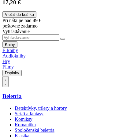
17,20 €
Vložiť do košíka
Pri nákupe nad 49 €
poštovné zadarmo
Vyhľadávanie
Knihy
E-knihy
Audioknihy
Hry
Filmy
Doplnky
Beletria
Detektívky, trilery a horory
Sci-fi a fantasy
Komiksy
Romantika
Spoločenská beletria
Klasika