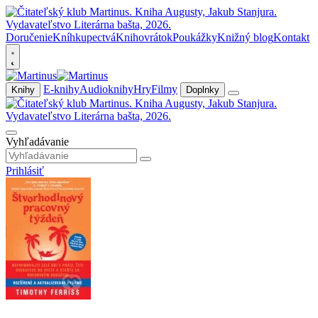
Doručenie
Kníhkupectvá
Knihovrátok
Poukážky
Knižný blog
Kontakt
E-knihy
Audioknihy
Hry
Filmy
Knihy
Doplnky
Vyhľadávanie
Prihlásiť