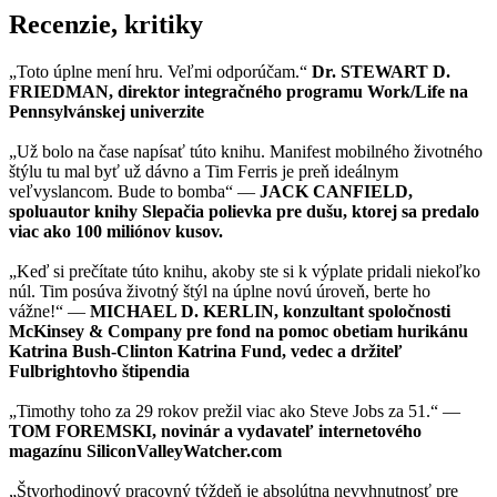
Recenzie, kritiky
„Toto úplne mení hru. Veľmi odporúčam.“
Dr. STEWART D.
FRIEDMAN, direktor integračného programu Work/Life na
Pennsylvánskej univerzite
„Už bolo na čase napísať túto knihu. Manifest mobilného životného
štýlu tu mal byť už dávno a Tim Ferris je preň ideálnym
veľvyslancom. Bude to bomba“ —
JACK CANFIELD,
spoluautor knihy Slepačia polievka pre dušu, ktorej sa predalo
viac ako 100 miliónov kusov.
„Keď si prečítate túto knihu, akoby ste si k výplate pridali niekoľko
núl. Tim posúva životný štýl na úplne novú úroveň, berte ho
vážne!“ —
MICHAEL D. KERLIN, konzultant spoločnosti
McKinsey & Company pre fond na pomoc obetiam hurikánu
Katrina Bush-Clinton Katrina Fund, vedec a držiteľ
Fulbrightovho štipendia
„Timothy toho za 29 rokov prežil viac ako Steve Jobs za 51.“ —
TOM FOREMSKI, novinár a vydavateľ internetového
magazínu SiliconValleyWatcher.com
„Štvorhodinový pracovný týždeň je absolútna nevyhnutnosť pre