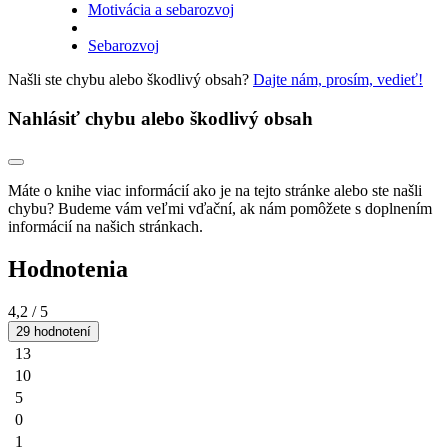
Motivácia a sebarozvoj
Sebarozvoj
Našli ste chybu alebo škodlivý obsah?
Dajte nám, prosím, vedieť!
Nahlásiť chybu alebo škodlivý obsah
Máte o knihe viac informácií ako je na tejto stránke alebo ste našli
chybu? Budeme vám veľmi vďační, ak nám pomôžete s doplnením
informácií na našich stránkach.
Hodnotenia
4,2
/ 5
29 hodnotení
13
10
5
0
1