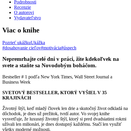
Podrobnosti
Recenzie
O autorovi
Vydavateľstvo
Viac o knihe
Pozrieť ukážku
Ukážka
#dosahovanie cieľov
#motivácia
#úspech
Nepremrhajte celé dni v práci, žite kdekoľvek na
svete a staňte sa Novodobým boháčom.
Bestseller # 1 podľa New York Times, Wall Street Journal a
Business Week
SVETOVÝ BESTSELLER, KTORÝ VYŠIEL V 35
KRAJINÁCH
Životný štýl, keď mladý človek len drie a skutočný život odkladá na
dôchodok, je dnes už prežitok, tvrdí autor. Vo svojej knihe
vysvetľuje, že luxusný životný štýl, ktorý si pred dvadsiatimi rokmi
užívali len milionári, je dnes dostupný každému. Stačí len využiť
všetky moderné možnosti.