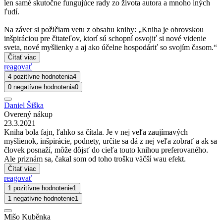
len samé skutočne fungujúce rady zo života autora a mnoho iných
ľudí.
Na záver si požičiam vetu z obsahu knihy: „Kniha je obrovskou
inšpiráciou pre čitateľov, ktorí sú schopní osvojiť si nové videnie
sveta, nové myšlienky a aj ako účelne hospodáriť so svojím časom.“
Čítať viac
reagovať
4 pozitívne hodnotenia
4
0 negatívne hodnotenia
0
Daniel Šiška
Overený nákup
23.3.2021
Kniha bola fajn, ľahko sa čítala. Je v nej veľa zaujímavých
myšlienok, inšpirácie, podnety, určite sa dá z nej veľa zobrať a ak sa
človek posnaží, môže dôjsť do cieľa touto knihou preferovaného.
Ale priznám sa, čakal som od toho trošku väčší wau efekt.
Čítať viac
reagovať
1 pozitívne hodnotenie
1
1 negatívne hodnotenie
1
Mišo Kuběnka