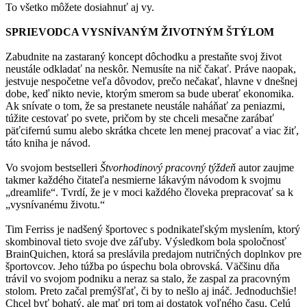
To všetko môžete dosiahnuť aj vy.
SPRIEVODCA VYSNÍVANÝM ŽIVOTNÝM ŠTÝLOM
Zabudnite na zastaraný koncept dôchodku a prestaňte svoj život
neustále odkladať na neskôr. Nemusíte na nič čakať. Práve naopak,
jestvuje nespočetne veľa dôvodov, prečo nečakať, hlavne v dnešnej
dobe, keď nikto nevie, ktorým smerom sa bude uberať ekonomika.
Ak snívate o tom, že sa prestanete neustále naháňať za peniazmi,
túžite cestovať po svete, pričom by ste chceli mesačne zarábať
päťcifernú sumu alebo skrátka chcete len menej pracovať a viac žiť,
táto kniha je návod.
Vo svojom bestselleri
Štvorhodinový pracovný týždeň
autor zaujme
takmer každého čitateľa nesmierne lákavým návodom k svojmu
„dreamlife“. Tvrdí, že je v moci každého človeka prepracovať sa k
„vysnívanému životu.“
Tim Ferriss je nadšený športovec s podnikateľským myslením, ktorý
skombinoval tieto svoje dve záľuby. Výsledkom bola spoločnosť
BrainQuichen, ktorá sa preslávila predajom nutričných doplnkov pre
športovcov. Jeho túžba po úspechu bola obrovská. Väčšinu dňa
trávil vo svojom podniku a neraz sa stalo, že zaspal za pracovným
stolom. Preto začal premýšľať, či by to nešlo aj ináč. Jednoduchšie!
Chcel byť bohatý, ale mať pri tom aj dostatok voľného času. Celú