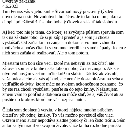
Overený zákazník
4.6.2023
Tim Ferriss vás v jeho knihe Štvorhodinový pracovný týždeň
dovedie na cestu Novodobých boháčov. Je to kniha o tom, ako sa
chopiť príležitosti žiť si ako bohatý človek a získať tak slobodu.
Aj keď toto nie je téma, do ktorej sa zvyčajne púšťam spravila som
tak na základe toho, že si ju kúpil priateľ a ja som ju chcela
vyskúšať. Od začiatku ma zaujala a dokonca vo mne vzbudila
motiváciu a počas čítania sa vo mne tvorili len samé nápady. Jeden z
nich som začala aj realizovať. Ale o tom potom.
Miestami tam boli síce veci, ktoré ma nebavili až tak čítať, ale
zároveň som si v knihe našla toho mnoho, čo ma zaujalo. Ak ste
otvorení novým veciam určite knižku skúste. Taktiež ak vás ubíja
vaša práca alebo ak vás aj baví, ale nemáte dostatok času na seba a
vedľajšie aktivity, ktoré máte na svojom nekonečnom zozname, čo
by ste raz chceli vyskúšať, pusťte sa do tejto knihy. Nežartujem,
zmení vám to pohľad a dokonca sa môže stať, že aj váš život ak sa
pustíte do krokov, ktoré pre vás rozpísal autor.
Čítala som doplnenú verziu, v ktorej nájdete mnoho príbehov
čitateľov pôvodnej knižky. To vás možno povzbudí ešte viac.
Okrem iného autor nepodáva žiadne poučky či len čisto teóriu. Sám
autor sa tým riadil vo svojom živote. Čiže kniha rozhodne prináša