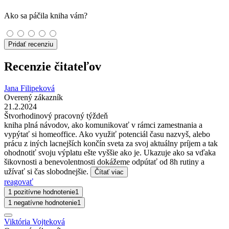
Ako sa páčila kniha vám?
Pridať recenziu
Recenzie čitateľov
Jana Filipeková
Overený zákazník
21.2.2024
Štvorhodinový pracovný týždeň
kniha plná návodov, ako komunikovať v rámci zamestnania a
vypýtať si homeoffice. Ako využiť potenciál času nazvyš, alebo
prácu z iných lacnejších končín sveta za svoj aktuálny príjem a tak
ohodnotiť svoju výplatu ešte vyššie ako je. Ukazuje ako sa vďaka
šikovnosti a benevolentnosti dokážeme odpútať od 8h rutiny a
užívať si čas slobodnejšie.
Čítať viac
reagovať
1 pozitívne hodnotenie
1
1 negatívne hodnotenie
1
Viktória Vojteková