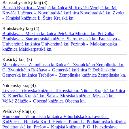
Banskobystrický kraj (3)
Banská Bystrica -
Verejná knižnica M. Kováča
Verejná kn. M.
Kováča
Lučenec -
Novohradská knižnica
Novohradská kn.
Zvolen
-
Krajská knižnica Ľ. Štúra
Krajská kn.
Bratislavský kraj (4)
Bratislava -
Miestna knižnica Petržalka
Miestna kn. Petržalka
Bratislava -
Staromestská knižnica
Staromestská kn.
Bratislava -
Univerzitná knižnica
Univerzitná kn.
Pezinok -
Malokarpatská
knižnica
Malokarpatská kn.
Košický kraj (3)
Michalovce -
Zemplínska knižnica G. Zvonického
Zemplínska kn.
G. Zvonického
Rožňava -
Gemerská knižnica P. Dobšinského
Gemerská knižnica
Trebišov -
Zemplínska knižnica
Zemplínska kn.
Nitriansky kraj (4)
Levice -
Tekovská knižnica
Tekovská kn.
Nitra -
Krajská knižnica
K. Kmeťka
Krajská kn.
Šaľa -
Mestská knižnica
Mestská kn.
Veľké Zálužie -
Obecná knižnica
Obecná kn.
Prešovský kraj (5)
Humenné -
Vihorlatská knižnica
Vihorlatská kn.
Levoča -
Knižnica J. Henkela
Kn. J. Henkela
Poprad -
Podtatranská knižnica
Podtatranská kn.
Prešov -
Krajská knižnica P. O. Hviezdoslava