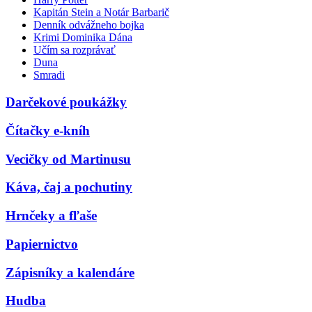
Kapitán Stein a Notár Barbarič
Denník odvážneho bojka
Krimi Dominika Dána
Učím sa rozprávať
Duna
Smradi
Darčekové poukážky
Čítačky e-kníh
Vecičky od Martinusu
Káva, čaj a pochutiny
Hrnčeky a fľaše
Papiernictvo
Zápisníky a kalendáre
Hudba