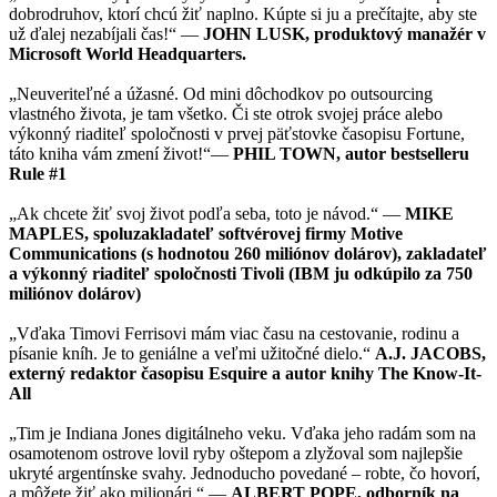
dobrodruhov, ktorí chcú žiť naplno. Kúpte si ju a prečítajte, aby ste
už ďalej nezabíjali čas!“ —
JOHN LUSK, produktový manažér v
Microsoft World Headquarters.
„Neuveriteľné a úžasné. Od mini dôchodkov po outsourcing
vlastného života, je tam všetko. Či ste otrok svojej práce alebo
výkonný riaditeľ spoločnosti v prvej päťstovke časopisu Fortune,
táto kniha vám zmení život!“—
PHIL TOWN, autor bestselleru
Rule #1
„Ak chcete žiť svoj život podľa seba, toto je návod.“ —
MIKE
MAPLES, spoluzakladateľ softvérovej firmy Motive
Communications (s hodnotou 260 miliónov dolárov), zakladateľ
a výkonný riaditeľ spoločnosti Tivoli (IBM ju odkúpilo za 750
miliónov dolárov)
„Vďaka Timovi Ferrisovi mám viac času na cestovanie, rodinu a
písanie kníh. Je to geniálne a veľmi užitočné dielo.“
A.J. JACOBS,
externý redaktor časopisu Esquire a autor knihy The Know-It-
All
„Tim je Indiana Jones digitálneho veku. Vďaka jeho radám som na
osamotenom ostrove lovil ryby oštepom a zlyžoval som najlepšie
ukryté argentínske svahy. Jednoducho povedané – robte, čo hovorí,
a môžete žiť ako milionári.“ —
ALBERT POPE, odborník na