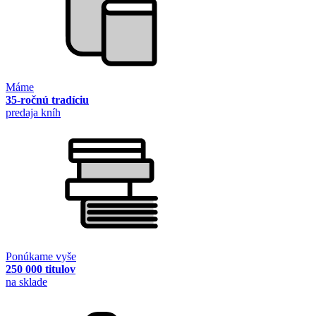
Máme
35-ročnú tradíciu
predaja kníh
Ponúkame vyše
250 000 titulov
na sklade