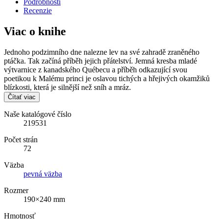
Podrobnosti
Recenzie
Viac o knihe
Jednoho podzimního dne nalezne lev na své zahradě zraněného
ptáčka. Tak začíná příběh jejich přátelství. Jemná kresba mladé
výtvarnice z kanadského Québecu a příběh odkazující svou
poetikou k Malému princi je oslavou tichých a hřejivých okamžiků
blízkosti, která je silnější než sníh a mráz.
Čítať viac
Naše katalógové číslo
219531
Počet strán
72
Väzba
pevná väzba
Rozmer
190×240 mm
Hmotnosť