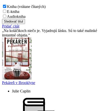
Kniha (vrátane čítaných)
E-kniha
Audiokniha
Sledovať titul
Pridať citát
Na koláčikoch niečo je. Vyjadrujú lásku. Sú to také malinké
instantné objatia.
Pekáreň v Brooklyne
Julie Caplin