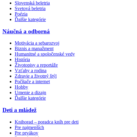
Slovenská beletria
Svetová beletria
Poézia
Ďalšie kategórie
Náučná a odborná
Motivácia a sebarozvoj
Biznis a manažment
Humanitné a spoločenské vedy
História
Životopisy a reportáže
Vzťahy a rodina
Zdravie a životný štýl
Počítače a internet
Hobby
Umenie a dizajn
Ďalšie kategórie
Deti a mládež
Knihorad – poradca kníh pre deti
Pre najmenších
Pre prvákov