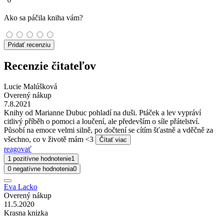
Ako sa páčila kniha vám?
Pridať recenziu
Recenzie čitateľov
Lucie Malúšková
Overený nákup
7.8.2021
Knihy od Marianne Dubuc pohladí na duši. Ptáček a lev vypráví
citlivý příběh o pomoci a loučení, ale především o síle přátelství.
Působí na emoce velmi silně, po dočtení se cítím šťastně a vděčně za
všechno, co v životě mám <3
Čítať viac
reagovať
1 pozitívne hodnotenie
1
0 negatívne hodnotenia
0
Eva Lacko
Overený nákup
11.5.2020
Krasna knizka