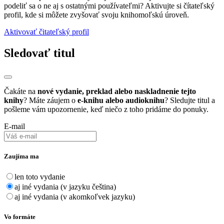
podeliť sa o ne aj s ostatnými používateľmi? Aktivujte si čítateľský
profil, kde si môžete zvyšovať svoju knihomoľskú úroveň.
Aktivovať čitateľský profil
Sledovať titul
Čakáte na
nové vydanie, preklad alebo naskladnenie tejto
knihy
? Máte záujem o
e-knihu alebo audioknihu
? Sledujte titul a
pošleme vám upozornenie, keď niečo z toho pridáme do ponuky.
E-mail
Zaujíma ma
len toto vydanie
aj iné vydania (v jazyku čeština)
aj iné vydania (v akomkoľvek jazyku)
Vo formáte