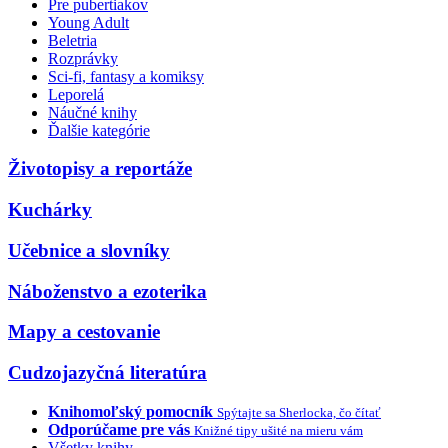
Pre pubertiakov
Young Adult
Beletria
Rozprávky
Sci-fi, fantasy a komiksy
Leporelá
Náučné knihy
Ďalšie kategórie
Životopisy a reportáže
Kuchárky
Učebnice a slovníky
Náboženstvo a ezoterika
Mapy a cestovanie
Cudzojazyčná literatúra
Knihomoľský pomocník
Spýtajte sa Sherlocka, čo čítať
Odporúčame pre vás
Knižné tipy ušité na mieru vám
Všetky knihy