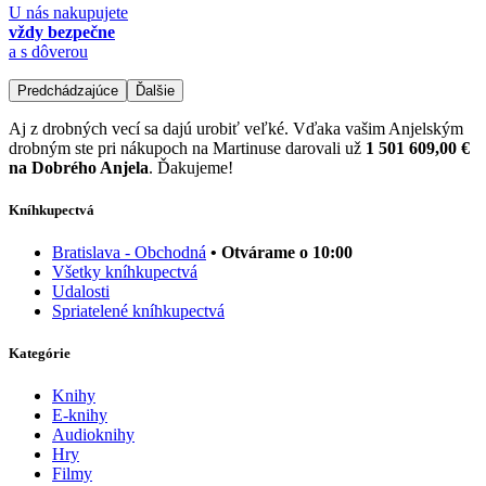
U nás nakupujete
vždy bezpečne
a s dôverou
Predchádzajúce
Ďalšie
Aj z drobných vecí sa dajú urobiť veľké. Vďaka vašim Anjelským
drobným ste pri nákupoch na Martinuse darovali už
1 501 609,00 €
na Dobrého Anjela
. Ďakujeme!
Kníhkupectvá
Bratislava - Obchodná
• Otvárame o 10:00
Všetky kníhkupectvá
Udalosti
Spriatelené kníhkupectvá
Kategórie
Knihy
E-knihy
Audioknihy
Hry
Filmy