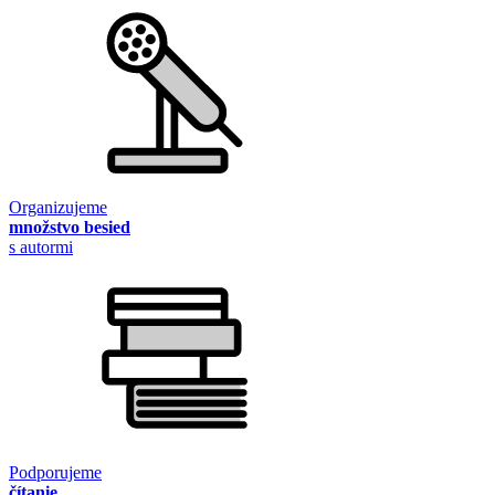
Organizujeme
množstvo besied
s autormi
Podporujeme
čítanie