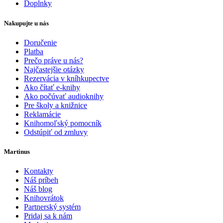
Doplnky
Nakupujte u nás
Doručenie
Platba
Prečo práve u nás?
Najčastejšie otázky
Rezervácia v kníhkupectve
Ako čítať e-knihy
Ako počúvať audioknihy
Pre školy a knižnice
Reklamácie
Knihomoľský pomocník
Odstúpiť od zmluvy
Martinus
Kontakty
Náš príbeh
Náš blog
Knihovrátok
Partnerský systém
Pridaj sa k nám