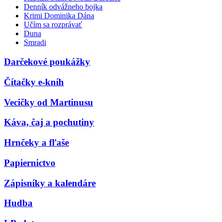
Denník odvážneho bojka
Krimi Dominika Dána
Učím sa rozprávať
Duna
Smradi
Darčekové poukážky
Čítačky e-kníh
Vecičky od Martinusu
Káva, čaj a pochutiny
Hrnčeky a fľaše
Papiernictvo
Zápisníky a kalendáre
Hudba