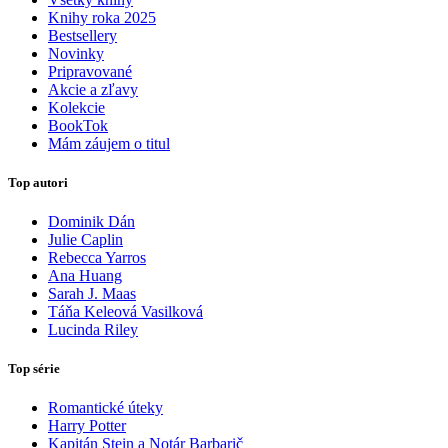
Knihy roka 2025
Bestsellery
Novinky
Pripravované
Akcie a zľavy
Kolekcie
BookTok
Mám záujem o titul
Top autori
Dominik Dán
Julie Caplin
Rebecca Yarros
Ana Huang
Sarah J. Maas
Táňa Keleová Vasilková
Lucinda Riley
Top série
Romantické úteky
Harry Potter
Kapitán Stein a Notár Barbarič