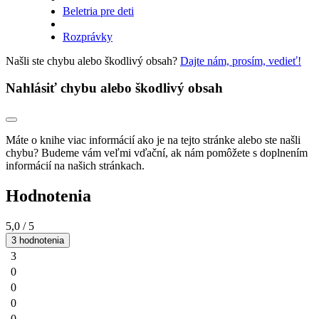
Beletria pre deti
Rozprávky
Našli ste chybu alebo škodlivý obsah?
Dajte nám, prosím, vedieť!
Nahlásiť chybu alebo škodlivý obsah
Máte o knihe viac informácií ako je na tejto stránke alebo ste našli
chybu? Budeme vám veľmi vďační, ak nám pomôžete s doplnením
informácií na našich stránkach.
Hodnotenia
5,0
/ 5
3 hodnotenia
3
0
0
0
0