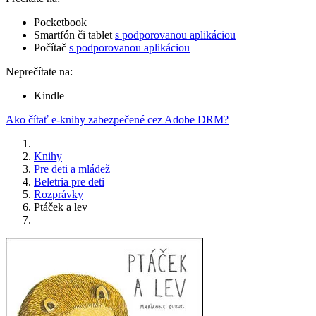
Pocketbook
Smartfón či tablet
s podporovanou aplikáciou
Počítač
s podporovanou aplikáciou
Neprečítate na:
Kindle
Ako čítať e-knihy zabezpečené cez Adobe DRM?
Knihy
Pre deti a mládež
Beletria pre deti
Rozprávky
Ptáček a lev