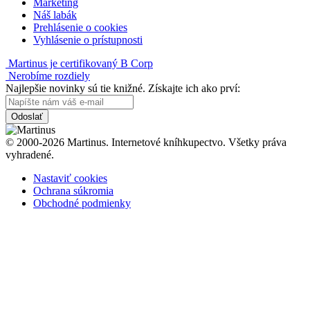
Marketing
Náš labák
Prehlásenie o cookies
Vyhlásenie o prístupnosti
Martinus je certifikovaný B Corp
Nerobíme rozdiely
Najlepšie novinky sú tie knižné. Získajte ich ako prví:
Odoslať
© 2000-2026 Martinus. Internetové kníhkupectvo. Všetky práva
vyhradené.
Nastaviť cookies
Ochrana súkromia
Obchodné podmienky