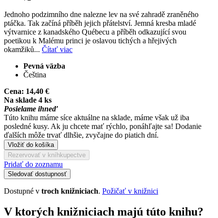
Jednoho podzimního dne nalezne lev na své zahradě zraněného
ptáčka. Tak začíná příběh jejich přátelství. Jemná kresba mladé
výtvarnice z kanadského Québecu a příběh odkazující svou
poetikou k Malému princi je oslavou tichých a hřejivých
okamžiků...
Čítať viac
Pevná väzba
Čeština
Cena:
14,40 €
Na sklade 4 ks
Posielame ihneď
Túto knihu máme síce aktuálne na sklade, máme však už iba
posledné kusy. Ak ju chcete mať rýchlo, ponáhľajte sa! Dodanie
ďalších môže trvať dlhšie, zvyčajne do piatich dní.
Vložiť do košíka
Rezervovať v kníhkupectve
Pridať do zoznamu
Sledovať dostupnosť
Dostupné v
troch knižniciach
.
Požičať v knižnici
V ktorých knižniciach majú túto knihu?