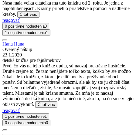
Nasa mala velka citatelka ma tuto knizku od 2. roku. Je jedna z
najoblubenejsich. Krasny pribeh o priatelstve a pomoci a nadherne
kresby.
Čítať viac
reagovať
0 pozitívne hodnotenia
0
1 negatívne hodnotenie
1
Hana Hana
Overený nákup
23.1.2020
detská knižka pre fajnšmekrov
Prvé, čo vás na tejto knižke upúta, sú naozaj prekrásne ilustrácie.
Druhé zrejme to, že tam nenájdete toľko textu, koško by ste možno
čakali. Je to knižka, z ktorej je cítiť pocity a prežívanie oboch
postáv. Sú brilantne vyjadrené obrazmi, ale ak by ste ju chceli čítať
menšiemu dieťaťu, zistíte, že musíte zapojiť aj svoj rozprávačský
talent. Miestami je tak krásne smutná. Za mňa je to naozaj
výnimočná destká kniha, ale je to niečo iné, ako to, na čo sme v tejto
oblasti zvyknutí.
Čítať viac
reagovať
1 pozitívne hodnotenie
1
0 negatívne hodnotenia
0