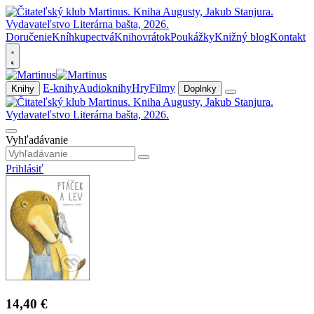
Doručenie
Kníhkupectvá
Knihovrátok
Poukážky
Knižný blog
Kontakt
E-knihy
Audioknihy
Hry
Filmy
Knihy
Doplnky
Vyhľadávanie
Prihlásiť
14,40 €