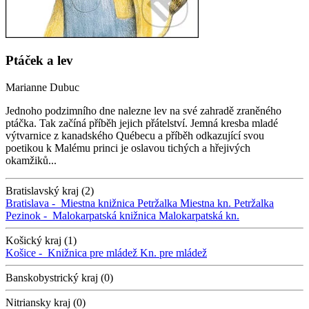
Ptáček a lev
Marianne Dubuc
Jednoho podzimního dne nalezne lev na své zahradě zraněného
ptáčka. Tak začíná příběh jejich přátelství. Jemná kresba mladé
výtvarnice z kanadského Québecu a příběh odkazující svou
poetikou k Malému princi je oslavou tichých a hřejivých
okamžiků...
Bratislavský kraj (2)
Bratislava -
Miestna knižnica Petržalka
Miestna kn. Petržalka
Pezinok -
Malokarpatská knižnica
Malokarpatská kn.
Košický kraj (1)
Košice -
Knižnica pre mládež
Kn. pre mládež
Banskobystrický kraj (0)
Nitriansky kraj (0)