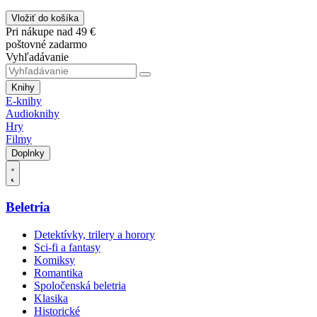
Vložiť do košíka
Pri nákupe nad 49 €
poštovné zadarmo
Vyhľadávanie
Knihy
E-knihy
Audioknihy
Hry
Filmy
Doplnky
Beletria
Detektívky, trilery a horory
Sci-fi a fantasy
Komiksy
Romantika
Spoločenská beletria
Klasika
Historické