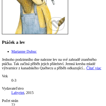
Ptáček a lev
Marianne Dubuc
Jednoho podzimního dne nalezne lev na své zahradě zraněného
ptáčka. Tak začíná příběh jejich přátelství. Jemná kresba mladé
výtvarnice z kanadského Québecu a příběh odkazující...
Čítať viac
Vek
0-3
Vydavateľstvo
Labyrint
, 2015
Počet strán
72