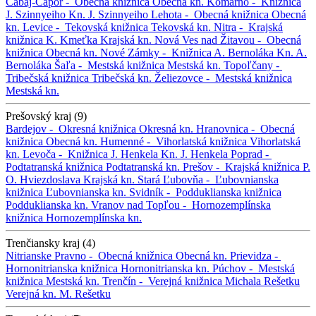
Cabaj-Čápor -
Obecná knižnica
Obecná kn.
Komárno -
Knižnica
J. Szinnyeiho
Kn. J. Szinnyeiho
Lehota -
Obecná knižnica
Obecná
kn.
Levice -
Tekovská knižnica
Tekovská kn.
Nitra -
Krajská
knižnica K. Kmeťka
Krajská kn.
Nová Ves nad Žitavou -
Obecná
knižnica
Obecná kn.
Nové Zámky -
Knižnica A. Bernoláka
Kn. A.
Bernoláka
Šaľa -
Mestská knižnica
Mestská kn.
Topoľčany -
Tribečská knižnica
Tribečská kn.
Želiezovce -
Mestská knižnica
Mestská kn.
Prešovský kraj (9)
Bardejov -
Okresná knižnica
Okresná kn.
Hranovnica -
Obecná
knižnica
Obecná kn.
Humenné -
Vihorlatská knižnica
Vihorlatská
kn.
Levoča -
Knižnica J. Henkela
Kn. J. Henkela
Poprad -
Podtatranská knižnica
Podtatranská kn.
Prešov -
Krajská knižnica P.
O. Hviezdoslava
Krajská kn.
Stará Ľubovňa -
Ľubovnianska
knižnica
Ľubovnianska kn.
Svidník -
Podduklianska knižnica
Podduklianska kn.
Vranov nad Topľou -
Hornozemplínska
knižnica
Hornozemplínska kn.
Trenčiansky kraj (4)
Nitrianske Pravno -
Obecná knižnica
Obecná kn.
Prievidza -
Hornonitrianska knižnica
Hornonitrianska kn.
Púchov -
Mestská
knižnica
Mestská kn.
Trenčín -
Verejná knižnica Michala Rešetku
Verejná kn. M. Rešetku