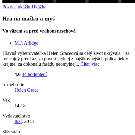
Pozrieť ukážku
Ukážka
Hra na mačku a myš
Vo väzení sa pred vrahom neschová
M.J. Arlidge
Hlavná vyšetrovateľka Helen Graceová sa celý život ukrývala – za
policajný preukaz, za povesť jednej z najšikovnejších policajtiek v
krajine, za dokonalú fasádu neomylnej...
Čítať viac
4,6
34 hodnotení
6. diel série
Helen Grace
Vek
14-18
Vydavateľstvo
Ikar
, 2018
368 strán