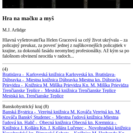
Hra na mačku a myš
M.J. Arlidge
Hlavná vyšetrovateľka Helen Graceová sa celý život ukrývala – za
policajný preukaz, za povesť jednej z najšikovnejších policajtiek v
krajine, za dokonalú fasádu neomylnej profesionálky. Až kým sa po
falošnom obvinení neocitla v radoch...
(4)
Bratislava -
Karloveská knižnica
Karloveská kn.
Bratislava-
Dúbravka -
Miestna knižnica Dúbravka
Miestna kn. Dúbravka
Prievidza -
Knižnica M. Mišíka Prievidza
Kn. M. Mišíka Prievidza
Trenčianske Teplice -
Mestská knižnica Trenčianske Teplice
Mestská kn. Trenčianske Teplice
Banskobystrický kraj (8)
Banská Bystrica -
Verejná knižnica M. Kováča
Verejná kn. M.
Kováča
Banský Studenec -
Miestna ľudová knižnica
Miestna
ľudová kn.
Halič -
Obecná knižnica
Obecná kn.
Kremnica -
Knižnica J. Kollára
Kn. J. Kollára
Lučenec -
Novohradská knižnica