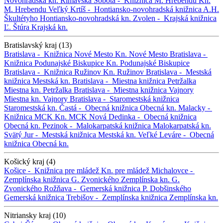
Novohradská kn.
Rimavská Sobota -
Knižnica M. Hrebendu
Kn.
M. Hrebendu
Veľký Krtíš -
Hontiansko-novohradská knižnica A.H.
Škultétyho
Hontiansko-novohradská kn.
Zvolen -
Krajská knižnica
Ľ. Štúra
Krajská kn.
Bratislavský kraj (13)
Bratislava -
Knižnica Nové Mesto
Kn. Nové Mesto
Bratislava -
Knižnica Podunajské Biskupice
Kn. Podunajské Biskupice
Bratislava -
Knižnica Ružinov
Kn. Ružinov
Bratislava -
Mestská
knižnica
Mestská kn.
Bratislava -
Miestna knižnica Petržalka
Miestna kn. Petržalka
Bratislava -
Miestna knižnica Vajnory
Miestna kn. Vajnory
Bratislava -
Staromestská knižnica
Staromestská kn.
Častá -
Obecná knižnica
Obecná kn.
Malacky -
Knižnica MCK
Kn. MCK
Nová Dedinka -
Obecná knižnica
Obecná kn.
Pezinok -
Malokarpatská knižnica
Malokarpatská kn.
Svätý Jur -
Mestská knižnica
Mestská kn.
Veľké Leváre -
Obecná
knižnica
Obecná kn.
Košický kraj (4)
Košice -
Knižnica pre mládež
Kn. pre mládež
Michalovce -
Zemplínska knižnica G. Zvonického
Zemplínska kn. G.
Zvonického
Rožňava -
Gemerská knižnica P. Dobšinského
Gemerská knižnica
Trebišov -
Zemplínska knižnica
Zemplínska kn.
Nitriansky kraj (10)