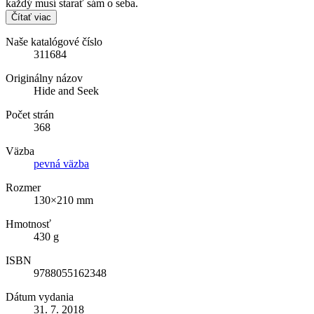
každý musí starať sám o seba.
Čítať viac
Naše katalógové číslo
311684
Originálny názov
Hide and Seek
Počet strán
368
Väzba
pevná väzba
Rozmer
130×210 mm
Hmotnosť
430 g
ISBN
9788055162348
Dátum vydania
31. 7. 2018