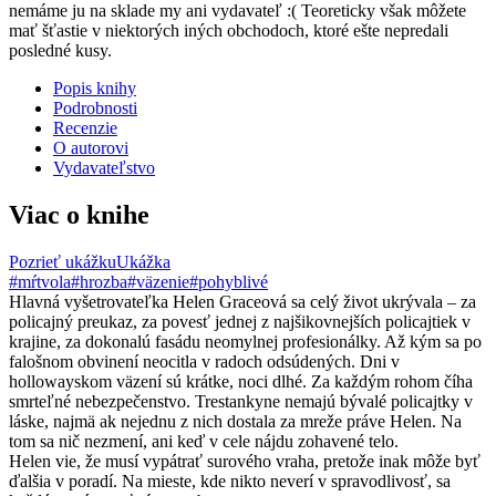
nemáme ju na sklade my ani vydavateľ :( Teoreticky však môžete
mať šťastie v niektorých iných obchodoch, ktoré ešte nepredali
posledné kusy.
Popis knihy
Podrobnosti
Recenzie
O autorovi
Vydavateľstvo
Viac o knihe
Pozrieť ukážku
Ukážka
#mŕtvola
#hrozba
#väzenie
#pohyblivé
Hlavná vyšetrovateľka Helen Graceová sa celý život ukrývala – za
policajný preukaz, za povesť jednej z najšikovnejších policajtiek v
krajine, za dokonalú fasádu neomylnej profesionálky. Až kým sa po
falošnom obvinení neocitla v radoch odsúdených. Dni v
hollowayskom väzení sú krátke, noci dlhé. Za každým rohom číha
smrteľné nebezpečenstvo. Trestankyne nemajú bývalé policajtky v
láske, najmä ak nejednu z nich dostala za mreže práve Helen. Na
tom sa nič nezmení, ani keď v cele nájdu zohavené telo.
Helen vie, že musí vypátrať surového vraha, pretože inak môže byť
ďalšia v poradí. Na mieste, kde nikto neverí v spravodlivosť, sa