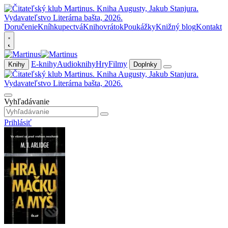
Doručenie
Kníhkupectvá
Knihovrátok
Poukážky
Knižný blog
Kontakt
E-knihy
Audioknihy
Hry
Filmy
Knihy
Doplnky
Vyhľadávanie
Prihlásiť