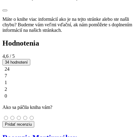
Máte o knihe viac informácií ako je na tejto stránke alebo ste našli
chybu? Budeme vám veľmi vďační, ak nám pomôžete s doplnením
informácií na našich stránkach.
Hodnotenia
4,6
/ 5
34 hodnotení
24
7
1
2
0
Ako sa páčila kniha vám?
Pridať recenziu