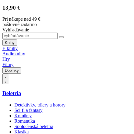
13,90 €
Pri nákupe nad 49 €
poštovné zadarmo
Vyhľadávanie
Knihy
E-knihy
Audioknihy
Hry
Filmy
Doplnky
Beletria
Detektívky, trilery a horory
Sci-fi a fantasy
Komiksy
Romantika
Spoločenská beletria
Klasika