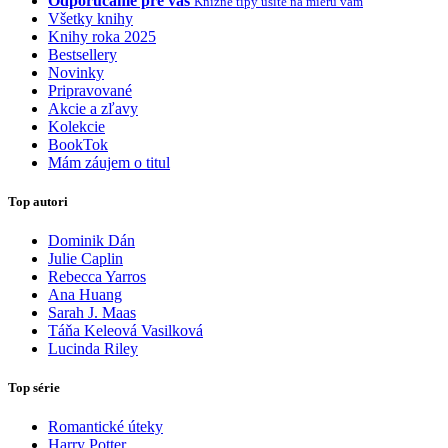
Odporúčame pre vás
Knižné tipy ušité na mieru vám
Všetky knihy
Knihy roka 2025
Bestsellery
Novinky
Pripravované
Akcie a zľavy
Kolekcie
BookTok
Mám záujem o titul
Top autori
Dominik Dán
Julie Caplin
Rebecca Yarros
Ana Huang
Sarah J. Maas
Táňa Keleová Vasilková
Lucinda Riley
Top série
Romantické úteky
Harry Potter