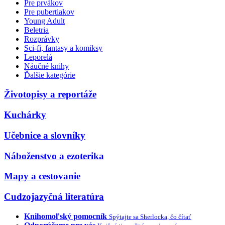
Pre prvákov
Pre pubertiakov
Young Adult
Beletria
Rozprávky
Sci-fi, fantasy a komiksy
Leporelá
Náučné knihy
Ďalšie kategórie
Životopisy a reportáže
Kuchárky
Učebnice a slovníky
Náboženstvo a ezoterika
Mapy a cestovanie
Cudzojazyčná literatúra
Knihomoľský pomocník
Spýtajte sa Sherlocka, čo čítať