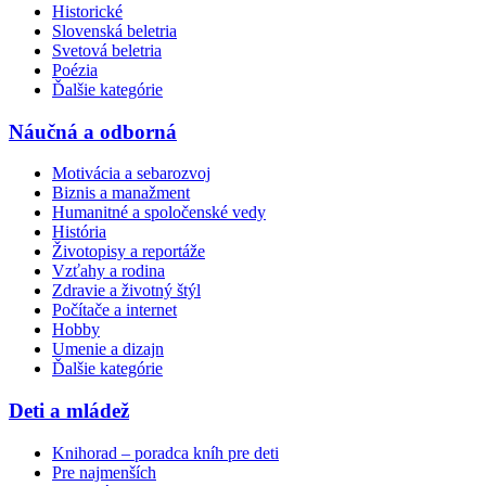
Historické
Slovenská beletria
Svetová beletria
Poézia
Ďalšie kategórie
Náučná a odborná
Motivácia a sebarozvoj
Biznis a manažment
Humanitné a spoločenské vedy
História
Životopisy a reportáže
Vzťahy a rodina
Zdravie a životný štýl
Počítače a internet
Hobby
Umenie a dizajn
Ďalšie kategórie
Deti a mládež
Knihorad – poradca kníh pre deti
Pre najmenších