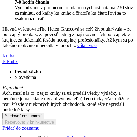
7-8 hodín čítania
Vychádzame z priemerného údaju o rýchlosti čítania 230 slov
za minútu, od knihy ku knihe a čitateľa ku čitateľovi sa to
však môže líšiť.
Hlavná vyšetrovateľka Helen Graceová sa celý život ukrývala – za
policajný preukaz, za povesť jednej z najšikovnejších policajtiek v
krajine, za dokonalú fasádu neomylnej profesionálky. Až kým sa po
falošnom obvinení neocitla v radoch...
Čítať viac
Kniha
E-kniha
Pevná väzba
Slovenčina
Vypredané
Ach, mrzí nás to, z tejto knihy sa už predali všetky výtlačky a
nemáme ju na sklade my ani vydavateľ :( Teoreticky však môžete
mať šťastie v niektorých iných obchodoch, ktoré ešte nepredali
posledné kusy.
Sledovať dostupnosť
Rezervovať v kníhkupectve
Pridať do zoznamu