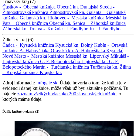
Trnavský kraj (7)
Častkov -
Obecná knižnica
Obecná kn.
Dunajská Streda -
Žitnoostrovská knižnica
Žitnoostrovská kn.
Galanta -
Galantská
knižnica
Galantská kn.
Hlohovec -
Mestská knižnica
Mestská kn.
Pata -
Obecná knižnica
Obecná kn.
Senica -
Záhorská knižnica
Záhorská kn.
Trnava -
Knižnica J. Fándlyho
Kn. J. Fándlyho
Žilinský kraj (6)
Čadca -
Kysucká knižnica
Kysucká kn.
Dolný Kubín -
Oravská
knižnica A. Habovštiaka
Oravská kn. A. Habovštiaka
Kysucké
Nové Mesto -
Mestská knižnica
Mestská kn.
Liptovský Mikuláš -
Liptovská knižnica G. F. Belopotockého
Liptovská kn. G. F.
Belopotockého
Martin -
Turčianska knižnica
Turčianska kn.
Žilina
-
Krajská knižnica
Krajská kn.
Zdroj informácií:
Infogate.sk
. Údaje hovoria o tom, že kniha je v
evidencii danej knižnice, môže však už byť aktuálne požičaná. Tu
nájdete
zoznam všetkých viac ako 200 slovenských knižníc
, o
ktorých máme údaje.
Ďalšie knižné vydania (2)