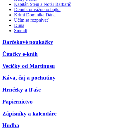
Kapitán Stein a Notár Barbarič
Denník odvážneho bojka
Krimi Dominika Dána
Učím sa rozprávať
Duna
Smradi
Darčekové poukážky
Čítačky e-kníh
Vecičky od Martinusu
Káva, čaj a pochutiny
Hrnčeky a fľaše
Papiernictvo
Zápisníky a kalendáre
Hudba