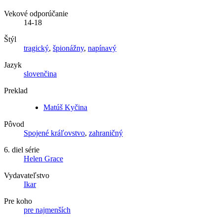
Vekové odporúčanie
14-18
Štýl
tragický
,
špionážny
,
napínavý
Jazyk
slovenčina
Preklad
Matúš Kyčina
Pôvod
Spojené kráľovstvo
,
zahraničný
6. diel série
Helen Grace
Vydavateľstvo
Ikar
Pre koho
pre najmenších