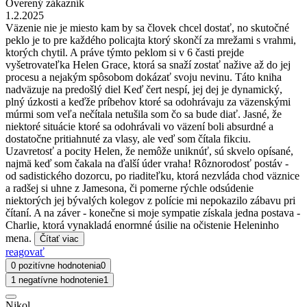
Overený zákazník
1.2.2025
Väzenie nie je miesto kam by sa človek chcel dostať, no skutočné
peklo je to pre každého policajta ktorý skončí za mrežami s vrahmi,
ktorých chytil. A práve týmto peklom si v 6 časti prejde
vyšetrovateľka Helen Grace, ktorá sa snaží zostať nažive až do jej
procesu a nejakým spôsobom dokázať svoju nevinu. Táto kniha
nadväzuje na predošlý diel Keď čert nespí, jej dej je dynamický,
plný úzkosti a keďže príbehov ktoré sa odohrávaju za väzenskými
múrmi som veľa nečítala netušila som čo sa bude diať. Jasné, že
niektoré situácie ktoré sa odohrávali vo väzení boli absurdné a
dostatočne pritiahnuté za vlasy, ale veď som čítala fikciu.
Uzavretosť a pocity Helen, že nemôže uniknúť, sú skvelo opísané,
najmä keď som čakala na ďalší úder vraha! Rôznorodosť postáv -
od sadistického dozorcu, po riaditeľku, ktorá nezvláda chod väznice
a radšej si uhne z Jamesona, či pomerne rýchle odsúdenie
niektorých jej bývalých kolegov z polície mi nepokazilo zábavu pri
čítaní. A na záver - konečne si moje sympatie získala jedna postava -
Charlie, ktorá vynakladá enormné úsilie na očistenie Heleninho
mena.
Čítať viac
reagovať
0 pozitívne hodnotenia
0
1 negatívne hodnotenie
1
Nikol