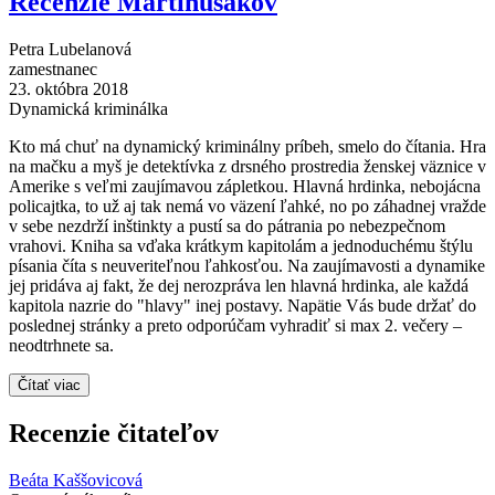
Recenzie Martinusákov
Petra Lubelanová
zamestnanec
23. októbra 2018
Dynamická kriminálka
Kto má chuť na dynamický kriminálny príbeh, smelo do čítania. Hra
na mačku a myš je detektívka z drsného prostredia ženskej väznice v
Amerike s veľmi zaujímavou zápletkou. Hlavná hrdinka, nebojácna
policajtka, to už aj tak nemá vo väzení ľahké, no po záhadnej vražde
v sebe nezdrží inštinkty a pustí sa do pátrania po nebezpečnom
vrahovi. Kniha sa vďaka krátkym kapitolám a jednoduchému štýlu
písania číta s neuveriteľnou ľahkosťou. Na zaujímavosti a dynamike
jej pridáva aj fakt, že dej nerozpráva len hlavná hrdinka, ale každá
kapitola nazrie do "hlavy" inej postavy. Napätie Vás bude držať do
poslednej stránky a preto odporúčam vyhradiť si max 2. večery –
neodtrhnete sa.
Čítať viac
Recenzie čitateľov
Beáta Kaššovicová