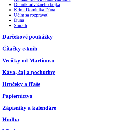
Denník odvážneho bojka
Krimi Dominika Dána
Učím sa rozprávať
Duna
Smradi
Darčekové poukážky
Čítačky e-kníh
Vecičky od Martinusu
Káva, čaj a pochutiny
Hrnčeky a fľaše
Papiernictvo
Zápisníky a kalendáre
Hudba