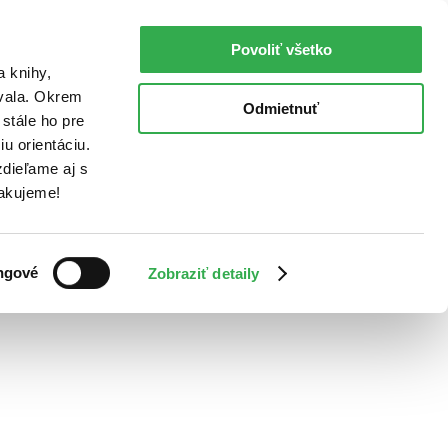
Povoliť všetko
a knihy,
ovala. Okrem
Odmietnuť
stále ho pre
u orientáciu.
dieľame aj s
Ďakujeme!
ngové
Zobraziť detaily