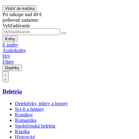
Vložiť do košíka
Pri nákupe nad 49 €
poštovné zadarmo
Vyhľadávanie
Knihy
E-knihy
Audioknihy
Hry
Filmy
Doplnky
Beletria
Detektívky, trilery a horory
Sci-fi a fantasy
Komiksy
Romantika
Spoločenská beletria
Klasika
Historické