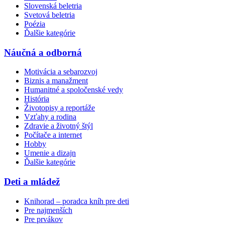
Slovenská beletria
Svetová beletria
Poézia
Ďalšie kategórie
Náučná a odborná
Motivácia a sebarozvoj
Biznis a manažment
Humanitné a spoločenské vedy
História
Životopisy a reportáže
Vzťahy a rodina
Zdravie a životný štýl
Počítače a internet
Hobby
Umenie a dizajn
Ďalšie kategórie
Deti a mládež
Knihorad – poradca kníh pre deti
Pre najmenších
Pre prvákov