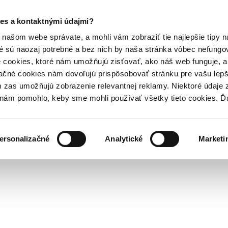
es a kontaktnými údajmi?
našom webe správate, a mohli vám zobraziť tie najlepšie tipy n
é sú naozaj potrebné a bez nich by naša stránka vôbec nefung
 cookies, ktoré nám umožňujú zisťovať, ako náš web funguje, a 
ačné cookies nám dovoľujú prispôsobovať stránku pre vašu lepši
zas umožňujú zobrazenie relevantnej reklamy. Niektoré údaje z
y nám pomohlo, keby sme mohli používať všetky tieto cookies. 
ersonalizačné
Analytické
Marketi