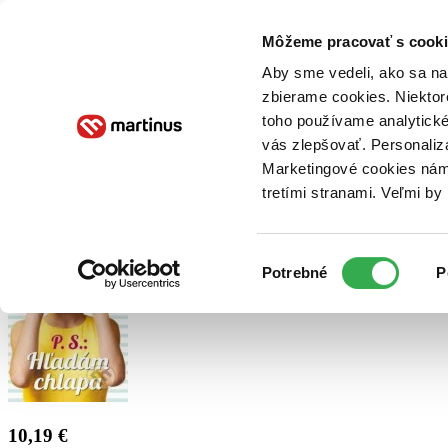
Doručenie
Kníhkupectvá
Knihovrátok
Poukážky
Knižný blog
Kontakt
Môžeme pracovať s cooki
Aby sme vedeli, ako sa na 
zbierame cookies. Niektor
E-knihy
Audioknihy
Hry
Filmy
Knihy
Doplnky
toho používame analytické
vás zlepšovať. Personaliz
Vyhľadávanie
Marketingové cookies nám 
tretími stranami. Veľmi b
Prihlásiť
Výber
Potrebné
P
súhlasu
10,19 €