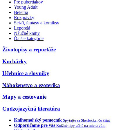
Pre pubertiakov
Young Adult
Beletria
Rozprávky
Sci-fi, fantasy a komiksy
Leporelá
Náučné knihy
Ďalšie kategórie
Životopisy a reportáže
Kuchárky
Učebnice a slovníky
Náboženstvo a ezoterika
Mapy a cestovanie
Cudzojazyčná literatúra
Knihomoľský pomocník
Spýtajte sa Sherlocka, čo čítať
Odporúčame pre vás
Knižné tipy ušité na mieru vám