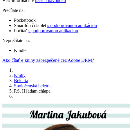
Viac informácií v
našich návodoch
Prečítate na:
Pocketbook
Smartfón či tablet
s podporovanou aplikáciou
Počítač
s podporovanou aplikáciou
Neprečítate na:
Kindle
Ako čítať e-knihy zabezpečené cez Adobe DRM?
Knihy
Beletria
Spoločenská beletria
P.S. Hľadám chlapa