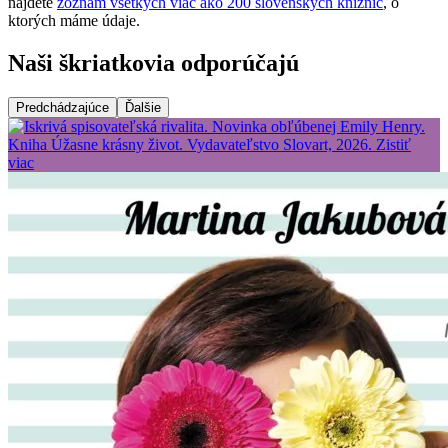
nájdete
zoznam všetkých viac ako 200 slovenských knižníc
, o
ktorých máme údaje.
Naši škriatkovia odporúčajú
Predchádzajúce
Ďalšie