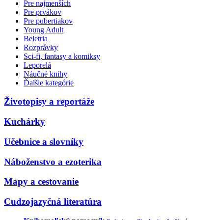
Pre najmenších
Pre prvákov
Pre pubertiakov
Young Adult
Beletria
Rozprávky
Sci-fi, fantasy a komiksy
Leporelá
Náučné knihy
Ďalšie kategórie
Životopisy a reportáže
Kuchárky
Učebnice a slovníky
Náboženstvo a ezoterika
Mapy a cestovanie
Cudzojazyčná literatúra