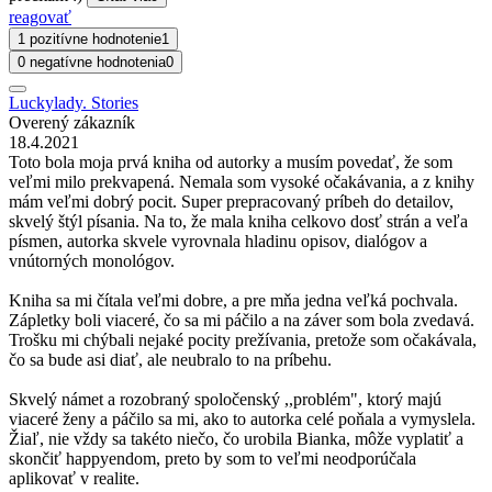
reagovať
1 pozitívne hodnotenie
1
0 negatívne hodnotenia
0
Luckylady. Stories
Overený zákazník
18.4.2021
Toto bola moja prvá kniha od autorky a musím povedať, že som
veľmi milo prekvapená. Nemala som vysoké očakávania, a z knihy
mám veľmi dobrý pocit. Super prepracovaný príbeh do detailov,
skvelý štýl písania. Na to, že mala kniha celkovo dosť strán a veľa
písmen, autorka skvele vyrovnala hladinu opisov, dialógov a
vnútorných monológov.
Kniha sa mi čítala veľmi dobre, a pre mňa jedna veľká pochvala.
Zápletky boli viaceré, čo sa mi páčilo a na záver som bola zvedavá.
Trošku mi chýbali nejaké pocity prežívania, pretože som očakávala,
čo sa bude asi diať, ale neubralo to na príbehu.
Skvelý námet a rozobraný spoločenský ,,problém", ktorý majú
viaceré ženy a páčilo sa mi, ako to autorka celé poňala a vymyslela.
Žiaľ, nie vždy sa takéto niečo, čo urobila Bianka, môže vyplatiť a
skončiť happyendom, preto by som to veľmi neodporúčala
aplikovať v realite.