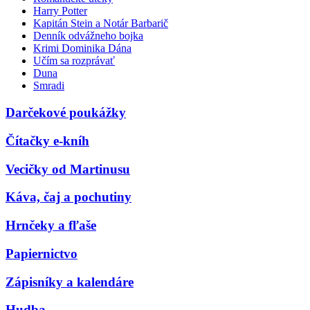
Harry Potter
Kapitán Stein a Notár Barbarič
Denník odvážneho bojka
Krimi Dominika Dána
Učím sa rozprávať
Duna
Smradi
Darčekové poukážky
Čítačky e-kníh
Vecičky od Martinusu
Káva, čaj a pochutiny
Hrnčeky a fľaše
Papiernictvo
Zápisníky a kalendáre
Hudba