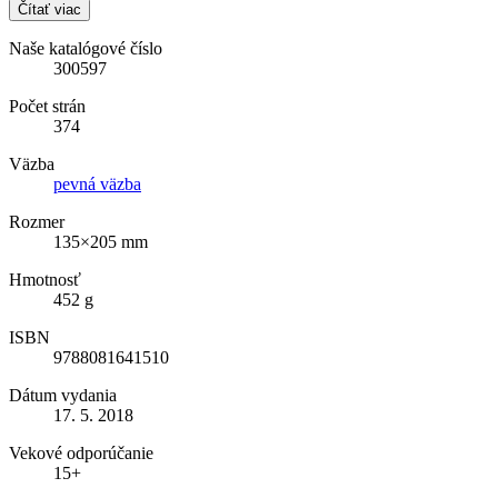
Čítať viac
Naše katalógové číslo
300597
Počet strán
374
Väzba
pevná väzba
Rozmer
135×205 mm
Hmotnosť
452 g
ISBN
9788081641510
Dátum vydania
17. 5. 2018
Vekové odporúčanie
15+