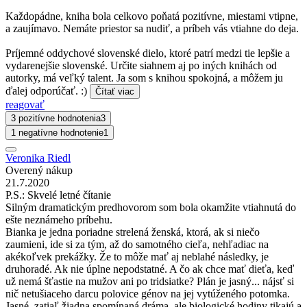
Každopádne, kniha bola celkovo poňatá pozitívne, miestami vtipne,
a zaujímavo. Nemáte priestor sa nudiť, a príbeh vás vtiahne do deja.
Príjemné oddychové slovenské dielo, ktoré patrí medzi tie lepšie a
vydarenejšie slovenské. Určite siahnem aj po iných knihách od
autorky, má veľký talent. Ja som s knihou spokojná, a môžem ju
ďalej odporúčať. :)
Čítať viac
reagovať
3 pozitívne hodnotenia
3
1 negatívne hodnotenie
1
Veronika Riedl
Overený nákup
21.7.2020
P.S.: Skvelé letné čítanie
Silným dramatickým predhovorom som bola okamžite vtiahnutá do
ešte neznámeho príbehu.
Bianka je jedna poriadne strelená ženská, ktorá, ak si niečo
zaumieni, ide si za tým, až do samotného cieľa, nehľadiac na
akékoľvek prekážky. Že to môže mať aj neblahé následky, je
druhoradé. Ak nie úplne nepodstatné. A čo ak chce mať dieťa, keď
už nemá šťastie na mužov ani po tridsiatke? Plán je jasný... nájsť si
nič netušiaceho darcu polovice génov na jej vytúženého potomka.
Jasné, zatiaľ žiadna spomínaná dráma, ale biologické hodiny tikajú a