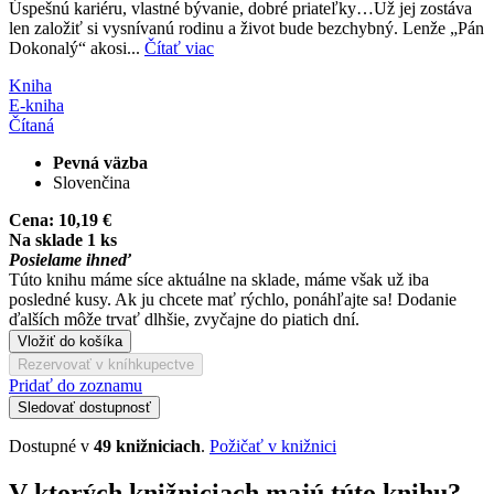
Úspešnú kariéru, vlastné bývanie, dobré priateľky…Už jej zostáva
len založiť si vysnívanú rodinu a život bude bezchybný. Lenže „Pán
Dokonalý“ akosi...
Čítať viac
Kniha
E-kniha
Čítaná
Pevná väzba
Slovenčina
Cena:
10,19 €
Na sklade 1 ks
Posielame ihneď
Túto knihu máme síce aktuálne na sklade, máme však už iba
posledné kusy. Ak ju chcete mať rýchlo, ponáhľajte sa! Dodanie
ďalších môže trvať dlhšie, zvyčajne do piatich dní.
Vložiť do košíka
Rezervovať v kníhkupectve
Pridať do zoznamu
Sledovať dostupnosť
Dostupné v
49 knižniciach
.
Požičať v knižnici
V ktorých knižniciach majú túto knihu?