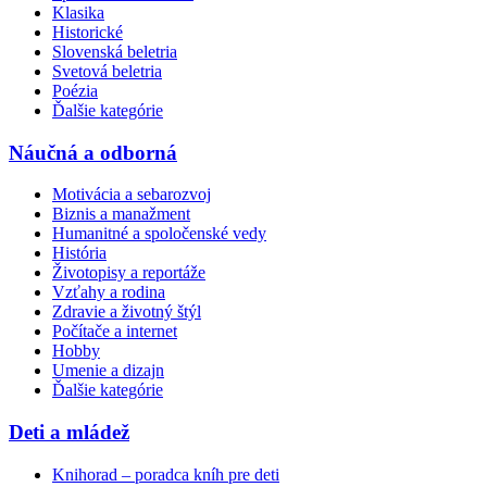
Klasika
Historické
Slovenská beletria
Svetová beletria
Poézia
Ďalšie kategórie
Náučná a odborná
Motivácia a sebarozvoj
Biznis a manažment
Humanitné a spoločenské vedy
História
Životopisy a reportáže
Vzťahy a rodina
Zdravie a životný štýl
Počítače a internet
Hobby
Umenie a dizajn
Ďalšie kategórie
Deti a mládež
Knihorad – poradca kníh pre deti