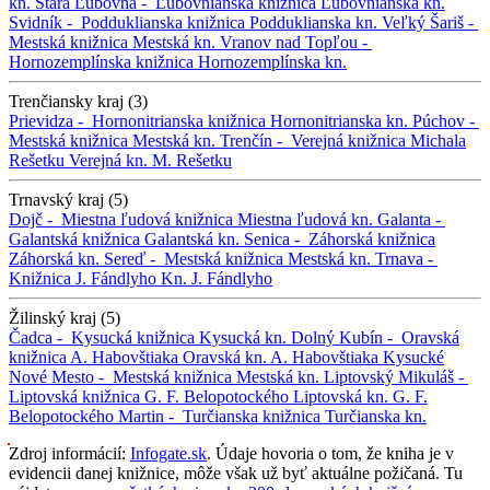
kn.
Stará Ľubovňa -
Ľubovnianska knižnica
Ľubovnianska kn.
Svidník -
Podduklianska knižnica
Podduklianska kn.
Veľký Šariš -
Mestská knižnica
Mestská kn.
Vranov nad Topľou -
Hornozemplínska knižnica
Hornozemplínska kn.
Trenčiansky kraj (3)
Prievidza -
Hornonitrianska knižnica
Hornonitrianska kn.
Púchov -
Mestská knižnica
Mestská kn.
Trenčín -
Verejná knižnica Michala
Rešetku
Verejná kn. M. Rešetku
Trnavský kraj (5)
Dojč -
Miestna ľudová knižnica
Miestna ľudová kn.
Galanta -
Galantská knižnica
Galantská kn.
Senica -
Záhorská knižnica
Záhorská kn.
Sereď -
Mestská knižnica
Mestská kn.
Trnava -
Knižnica J. Fándlyho
Kn. J. Fándlyho
Žilinský kraj (5)
Čadca -
Kysucká knižnica
Kysucká kn.
Dolný Kubín -
Oravská
knižnica A. Habovštiaka
Oravská kn. A. Habovštiaka
Kysucké
Nové Mesto -
Mestská knižnica
Mestská kn.
Liptovský Mikuláš -
Liptovská knižnica G. F. Belopotockého
Liptovská kn. G. F.
Belopotockého
Martin -
Turčianska knižnica
Turčianska kn.
Zdroj informácií:
Infogate.sk
. Údaje hovoria o tom, že kniha je v
evidencii danej knižnice, môže však už byť aktuálne požičaná. Tu