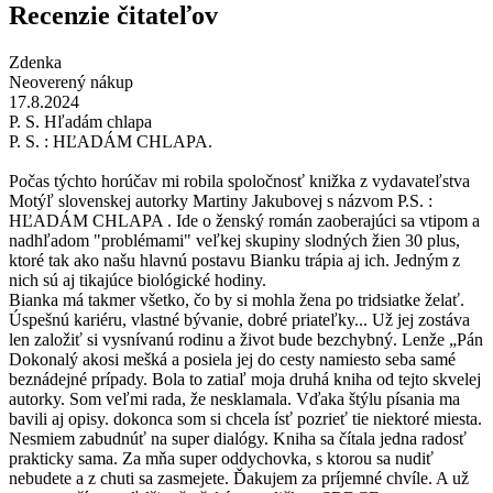
Recenzie čitateľov
Zdenka
Neoverený nákup
17.8.2024
P. S. Hľadám chlapa
P. S. : HĽADÁM CHLAPA.
Počas týchto horúčav mi robila spoločnosť knižka z vydavateľstva
Motýľ slovenskej autorky Martiny Jakubovej s názvom P.S. :
HĽADÁM CHLAPA . Ide o ženský román zaoberajúci sa vtipom a
nadhľadom "problémami" veľkej skupiny slodných žien 30 plus,
ktoré tak ako našu hlavnú postavu Bianku trápia aj ich. Jedným z
nich sú aj tikajúce biológické hodiny.
Bianka má takmer všetko, čo by si mohla žena po tridsiatke želať.
Úspešnú kariéru, vlastné bývanie, dobré priateľky... Už jej zostáva
len založiť si vysnívanú rodinu a život bude bezchybný. Lenže „Pán
Dokonalý akosi mešká a posiela jej do cesty namiesto seba samé
beznádejné prípady. Bola to zatiaľ moja druhá kniha od tejto skvelej
autorky. Som veľmi rada, že nesklamala. Vďaka štýlu písania ma
bavili aj opisy. dokonca som si chcela ísť pozrieť tie niektoré miesta.
Nesmiem zabudnúť na super dialógy. Kniha sa čítala jedna radosť
prakticky sama. Za mňa super oddychovka, s ktorou sa nudiť
nebudete a z chuti sa zasmejete. Ďakujem za príjemné chvíle. A už