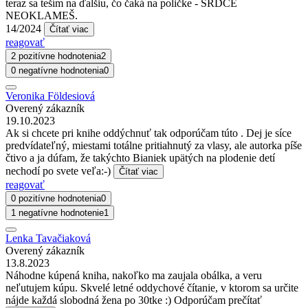
teraz sa teším na ďalšiu, čo čaká na poličke - SRDCE
NEOKLAMEŠ.
14/2024
Čítať viac
reagovať
2 pozitívne hodnotenia
2
0 negatívne hodnotenia
0
Veronika Földesiová
Overený zákazník
19.10.2023
Ak si chcete pri knihe oddýchnuť tak odporúčam túto . Dej je síce
predvídateľný, miestami totálne pritiahnutý za vlasy, ale autorka píše
čtivo a ja dúfam, že takýchto Bianiek upätých na plodenie detí
nechodí po svete veľa:-)
Čítať viac
reagovať
0 pozitívne hodnotenia
0
1 negatívne hodnotenie
1
Lenka Tavačiaková
Overený zákazník
13.8.2023
Náhodne kúpená kniha, nakoľko ma zaujala obálka, a veru
neľutujem kúpu. Skvelé letné oddychové čítanie, v ktorom sa určite
nájde každá slobodná žena po 30tke :) Odporúčam prečítať