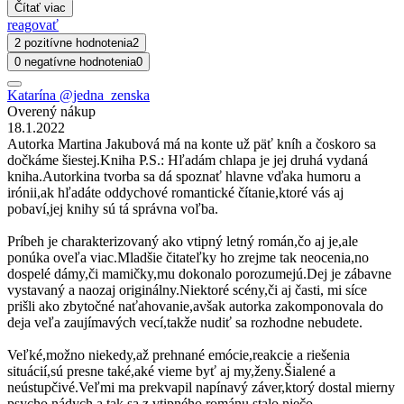
Čítať viac
reagovať
2 pozitívne hodnotenia
2
0 negatívne hodnotenia
0
Katarína @jedna_zenska
Overený nákup
18.1.2022
Autorka Martina Jakubová má na konte už päť kníh a čoskoro sa
dočkáme šiestej.Kniha P.S.: Hľadám chlapa je jej druhá vydaná
kniha.Autorkina tvorba sa dá spoznať hlavne vďaka humoru a
irónii,ak hľadáte oddychové romantické čítanie,ktoré vás aj
pobaví,jej knihy sú tá správna voľba.
Príbeh je charakterizovaný ako vtipný letný román,čo aj je,ale
ponúka oveľa viac.Mladšie čitateľky ho zrejme tak neocenia,no
dospelé dámy,či mamičky,mu dokonalo porozumejú.Dej je zábavne
vystavaný a naozaj originálny.Niektoré scény,či aj časti, mi síce
prišli ako zbytočné naťahovanie,avšak autorka zakomponovala do
deja veľa zaujímavých vecí,takže nudiť sa rozhodne nebudete.
Veľké,možno niekedy,až prehnané emócie,reakcie a riešenia
situácií,sú presne také,aké vieme byť aj my,ženy.Šialené a
neústupčivé.Veľmi ma prekvapil napínavý záver,ktorý dostal mierny
psycho nádych a tak sa z vtipného románu stalo niečo