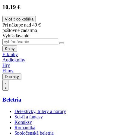
10,19 €
Vložiť do košíka
Pri nákupe nad 49 €
poštovné zadarmo
Vyhľadávanie
Knihy
E-knihy
Audioknihy
Hry
Filmy
Doplnky
Beletria
Detektívky, trilery a horory
Sci-fi a fantasy
Komiksy
Romantika
Spoločenská beletria