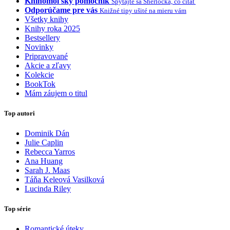
Knihomoľský pomocník
Spýtajte sa Sherlocka, čo čítať
Odporúčame pre vás
Knižné tipy ušité na mieru vám
Všetky knihy
Knihy roka 2025
Bestsellery
Novinky
Pripravované
Akcie a zľavy
Kolekcie
BookTok
Mám záujem o titul
Top autori
Dominik Dán
Julie Caplin
Rebecca Yarros
Ana Huang
Sarah J. Maas
Táňa Keleová Vasilková
Lucinda Riley
Top série
Romantické úteky