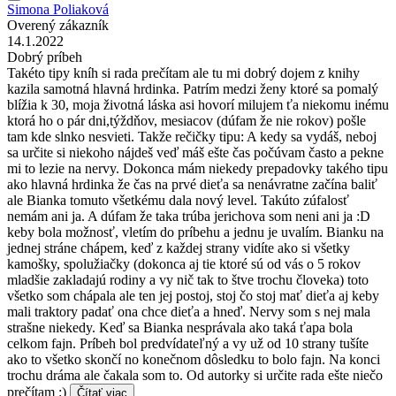
Simona Poliaková
Overený zákazník
14.1.2022
Dobrý príbeh
Takéto tipy kníh si rada prečítam ale tu mi dobrý dojem z knihy
kazila samotná hlavná hrdinka. Patrím medzi ženy ktoré sa pomalý
blížia k 30, moja životná láska asi hovorí milujem ťa niekomu inému
ktorá ho o pár dni,týždňov, mesiacov (dúfam že nie rokov) pošle
tam kde slnko nesvieti. Takže rečičky tipu: A kedy sa vydáš, neboj
sa určite si niekoho nájdeš veď máš ešte čas počúvam často a pekne
mi to lezie na nervy. Dokonca mám niekedy prepadovky takého tipu
ako hlavná hrdinka že čas na prvé dieťa sa nenávratne začína baliť
ale Bianka tomuto všetkému dala nový level. Takúto zúfalosť
nemám ani ja. A dúfam že taka trúba jerichova som neni ani ja :D
keby bola možnosť, vletím do príbehu a jednu je uvalím. Bianku na
jednej stráne chápem, keď z každej strany vidíte ako si všetky
kamošky, spolužiačky (dokonca aj tie ktoré sú od vás o 5 rokov
mladšie zakladajú rodiny a vy nič tak to štve trochu človeka) toto
všetko som chápala ale ten jej postoj, stoj čo stoj mať dieťa aj keby
mali traktory padať ona chce dieťa a hneď. Nervy som s nej mala
strašne niekedy. Keď sa Bianka nesprávala ako taká ťapa bola
celkom fajn. Príbeh bol predvídateľný a vy už od 10 strany tušíte
ako to všetko skončí no konečnom dôsledku to bolo fajn. Na konci
trochu dráma ale čakala som to. Od autorky si určite rada ešte niečo
prečítam :)
Čítať viac