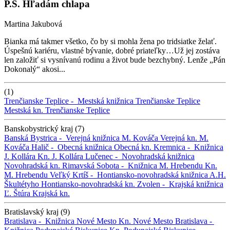
P.S. Hľadám chlapa
Martina Jakubová
Bianka má takmer všetko, čo by si mohla žena po tridsiatke želať.
Úspešnú kariéru, vlastné bývanie, dobré priateľky…Už jej zostáva
len založiť si vysnívanú rodinu a život bude bezchybný. Lenže „Pán
Dokonalý“ akosi...
(1)
Trenčianske Teplice -
Mestská knižnica Trenčianske Teplice
Mestská kn. Trenčianske Teplice
Banskobystrický kraj (7)
Banská Bystrica -
Verejná knižnica M. Kováča
Verejná kn. M.
Kováča
Halič -
Obecná knižnica
Obecná kn.
Kremnica -
Knižnica
J. Kollára
Kn. J. Kollára
Lučenec -
Novohradská knižnica
Novohradská kn.
Rimavská Sobota -
Knižnica M. Hrebendu
Kn.
M. Hrebendu
Veľký Krtíš -
Hontiansko-novohradská knižnica A.H.
Škultétyho
Hontiansko-novohradská kn.
Zvolen -
Krajská knižnica
Ľ. Štúra
Krajská kn.
Bratislavský kraj (9)
Bratislava -
Knižnica Nové Mesto
Kn. Nové Mesto
Bratislava -