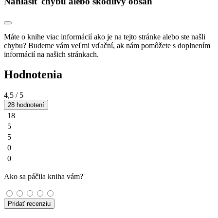
Nahlásiť chybu alebo škodlivý obsah
Máte o knihe viac informácií ako je na tejto stránke alebo ste našli
chybu? Budeme vám veľmi vďační, ak nám pomôžete s doplnením
informácií na našich stránkach.
Hodnotenia
4,5
/ 5
28 hodnotení
18
5
5
0
0
Ako sa páčila kniha vám?
Pridať recenziu