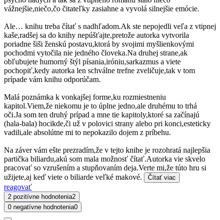
vážnejšie,niečo,čo čitateľky zasiahne a vyvolá silnejšie emócie.
Ale… knihu treba čítať s nadhľadom.Ak ste nepojedli veľa z vtipnej
kaše,radšej sa do knihy nepúšťajte,pretože autorka vytvorila
poriadne šiši ženskú postavu,ktorá by svojimi myšlienkovými
pochodmi vytočila nie jedného človeka.Na druhej strane,ak
obľubujete humorný štýl písania,iróniu,sarkazmus a viete
pochopiť,kedy autorka len schválne trefne zveličuje,tak v tom
prípade vám knihu odporúčam.
Malá poznámka k vonkajšej forme,ku rozmiestneniu
kapitol.Viem,že niekomu je to úplne jedno,ale druhému to trhá
oči.Ja som ten druhý prípad a mne tie kapitoly,ktoré sa začínajú
(hala-bala) hocikde,či už v polovici strany alebo pri konci,esteticky
vadili,ale absolútne mi to nepokazilo dojem z príbehu.
Na záver vám ešte prezradím,že v tejto knihe je rozohratá najlepšia
partička biliardu,akú som mala možnosť čítať.Autorka vie skvelo
pracovať so vzrušením a stupňovaním deja.Verte mi,že túto hru si
užijete,aj keď viete o biliarde veľké makové.
Čítať viac
reagovať
2 pozitívne hodnotenia
2
0 negatívne hodnotenia
0