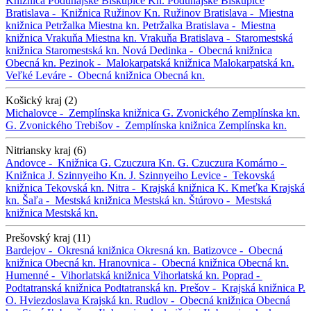
Knižnica Podunajské Biskupice
Kn. Podunajské Biskupice
Bratislava -
Knižnica Ružinov
Kn. Ružinov
Bratislava -
Miestna
knižnica Petržalka
Miestna kn. Petržalka
Bratislava -
Miestna
knižnica Vrakuňa
Miestna kn. Vrakuňa
Bratislava -
Staromestská
knižnica
Staromestská kn.
Nová Dedinka -
Obecná knižnica
Obecná kn.
Pezinok -
Malokarpatská knižnica
Malokarpatská kn.
Veľké Leváre -
Obecná knižnica
Obecná kn.
Košický kraj (2)
Michalovce -
Zemplínska knižnica G. Zvonického
Zemplínska kn.
G. Zvonického
Trebišov -
Zemplínska knižnica
Zemplínska kn.
Nitriansky kraj (6)
Andovce -
Knižnica G. Czuczura
Kn. G. Czuczura
Komárno -
Knižnica J. Szinnyeiho
Kn. J. Szinnyeiho
Levice -
Tekovská
knižnica
Tekovská kn.
Nitra -
Krajská knižnica K. Kmeťka
Krajská
kn.
Šaľa -
Mestská knižnica
Mestská kn.
Štúrovo -
Mestská
knižnica
Mestská kn.
Prešovský kraj (11)
Bardejov -
Okresná knižnica
Okresná kn.
Batizovce -
Obecná
knižnica
Obecná kn.
Hranovnica -
Obecná knižnica
Obecná kn.
Humenné -
Vihorlatská knižnica
Vihorlatská kn.
Poprad -
Podtatranská knižnica
Podtatranská kn.
Prešov -
Krajská knižnica P.
O. Hviezdoslava
Krajská kn.
Rudlov -
Obecná knižnica
Obecná