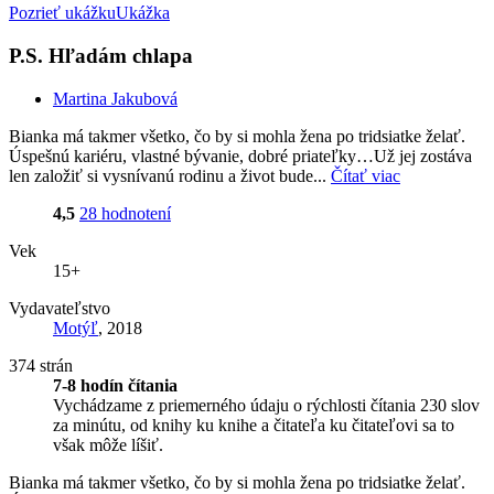
Pozrieť ukážku
Ukážka
P.S. Hľadám chlapa
Martina Jakubová
Bianka má takmer všetko, čo by si mohla žena po tridsiatke želať.
Úspešnú kariéru, vlastné bývanie, dobré priateľky…Už jej zostáva
len založiť si vysnívanú rodinu a život bude...
Čítať viac
4,5
28 hodnotení
Vek
15+
Vydavateľstvo
Motýľ
, 2018
374 strán
7-8 hodín čítania
Vychádzame z priemerného údaju o rýchlosti čítania 230 slov
za minútu, od knihy ku knihe a čitateľa ku čitateľovi sa to
však môže líšiť.
Bianka má takmer všetko, čo by si mohla žena po tridsiatke želať.