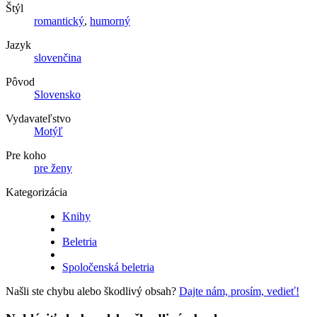
Štýl
romantický
,
humorný
Jazyk
slovenčina
Pôvod
Slovensko
Vydavateľstvo
Motýľ
Pre koho
pre ženy
Kategorizácia
Knihy
Beletria
Spoločenská beletria
Našli ste chybu alebo škodlivý obsah?
Dajte nám, prosím, vedieť!