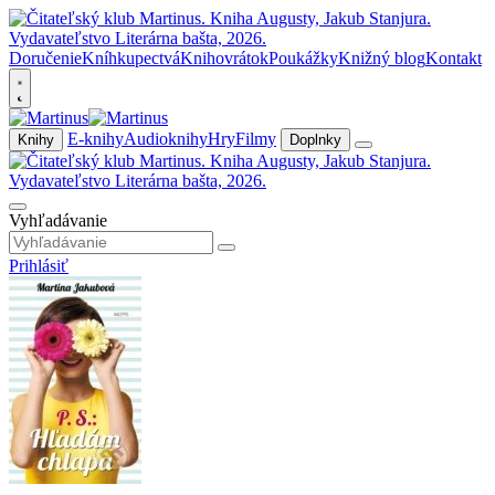
Doručenie
Kníhkupectvá
Knihovrátok
Poukážky
Knižný blog
Kontakt
E-knihy
Audioknihy
Hry
Filmy
Knihy
Doplnky
Vyhľadávanie
Prihlásiť