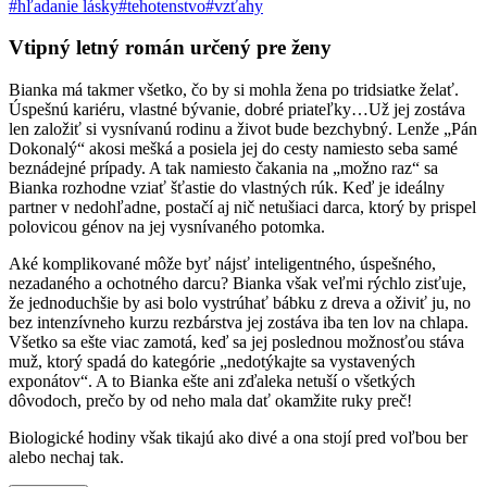
#hľadanie lásky
#tehotenstvo
#vzťahy
Vtipný letný román určený pre ženy
Bianka má takmer všetko, čo by si mohla žena po tridsiatke želať.
Úspešnú kariéru, vlastné bývanie, dobré priateľky…Už jej zostáva
len založiť si vysnívanú rodinu a život bude bezchybný. Lenže „Pán
Dokonalý“ akosi mešká a posiela jej do cesty namiesto seba samé
beznádejné prípady. A tak namiesto čakania na „možno raz“ sa
Bianka rozhodne vziať šťastie do vlastných rúk. Keď je ideálny
partner v nedohľadne, postačí aj nič netušiaci darca, ktorý by prispel
polovicou génov na jej vysnívaného potomka.
Aké komplikované môže byť nájsť inteligentného, úspešného,
nezadaného a ochotného darcu? Bianka však veľmi rýchlo zisťuje,
že jednoduchšie by asi bolo vystrúhať bábku z dreva a oživiť ju, no
bez intenzívneho kurzu rezbárstva jej zostáva iba ten lov na chlapa.
Všetko sa ešte viac zamotá, keď sa jej poslednou možnosťou stáva
muž, ktorý spadá do kategórie „nedotýkajte sa vystavených
exponátov“. A to Bianka ešte ani zďaleka netuší o všetkých
dôvodoch, prečo by od neho mala dať okamžite ruky preč!
Biologické hodiny však tikajú ako divé a ona stojí pred voľbou ber
alebo nechaj tak.