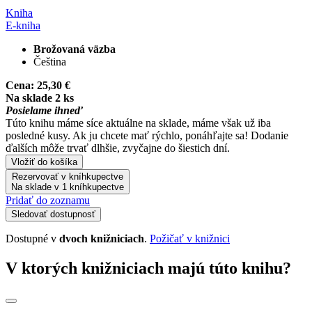
Kniha
E-kniha
Brožovaná väzba
Čeština
Cena:
25,30 €
Na sklade 2 ks
Posielame ihneď
Túto knihu máme síce aktuálne na sklade, máme však už iba
posledné kusy. Ak ju chcete mať rýchlo, ponáhľajte sa! Dodanie
ďalších môže trvať dlhšie, zvyčajne do šiestich dní.
Vložiť do košíka
Rezervovať v kníhkupectve
Na sklade v 1 kníhkupectve
Pridať do zoznamu
Sledovať dostupnosť
Dostupné v
dvoch knižniciach
.
Požičať v knižnici
V ktorých knižniciach majú túto knihu?