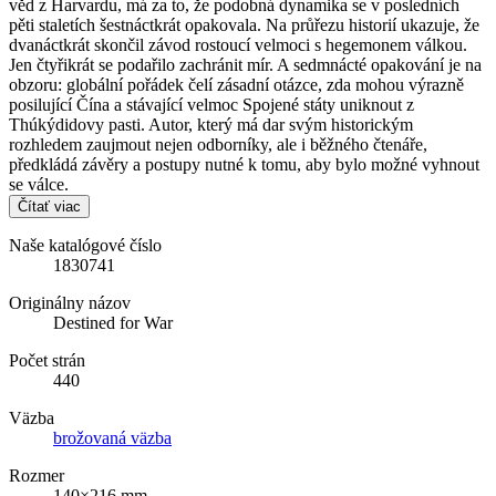
věd z Harvardu, má za to, že podobná dynamika se v posledních
pěti staletích šestnáctkrát opakovala. Na průřezu historií ukazuje, že
dvanáctkrát skončil závod rostoucí velmoci s hegemonem válkou.
Jen čtyřikrát se podařilo zachránit mír. A sedmnácté opakování je na
obzoru: globální pořádek čelí zásadní otázce, zda mohou výrazně
posilující Čína a stávající velmoc Spojené státy uniknout z
Thúkýdidovy pasti. Autor, který má dar svým historickým
rozhledem zaujmout nejen odborníky, ale i běžného čtenáře,
předkládá závěry a postupy nutné k tomu, aby bylo možné vyhnout
se válce.
Čítať viac
Naše katalógové číslo
1830741
Originálny názov
Destined for War
Počet strán
440
Väzba
brožovaná väzba
Rozmer
140×216 mm