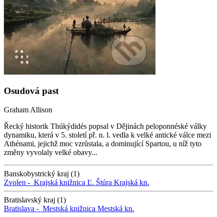
Osudová past
Graham Allison
Řecký historik Thúkýdidés popsal v Dějinách peloponnéské války
dynamiku, která v 5. století př. n. l. vedla k velké antické válce mezi
Athénami, jejichž moc vzrůstala, a dominující Spartou, u níž tyto
změny vyvolaly velké obavy...
Banskobystrický kraj (1)
Zvolen -
Krajská knižnica Ľ. Štúra
Krajská kn.
Bratislavský kraj (1)
Bratislava -
Mestská knižnica
Mestská kn.