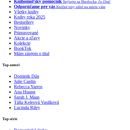
Knihomoľský pomocník
Spýtajte sa Sherlocka, čo čítať
Odporúčame pre vás
Knižné tipy ušité na mieru vám
Všetky knihy
Knihy roka 2025
Bestsellery
Novinky
Pripravované
Akcie a zľavy
Kolekcie
BookTok
Mám záujem o titul
Top autori
Dominik Dán
Julie Caplin
Rebecca Yarros
Ana Huang
Sarah J. Maas
Táňa Keleová Vasilková
Lucinda Riley
Top série