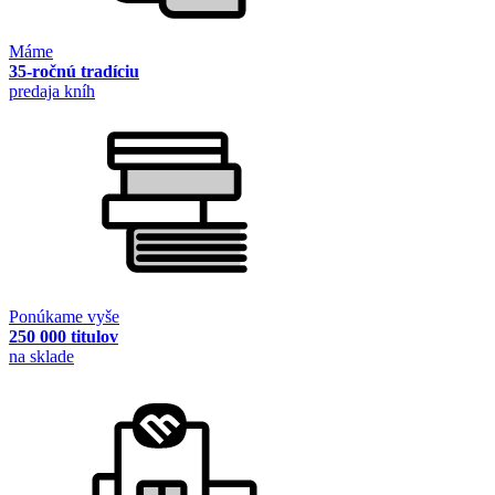
Máme
35-ročnú tradíciu
predaja kníh
Ponúkame vyše
250 000 titulov
na sklade