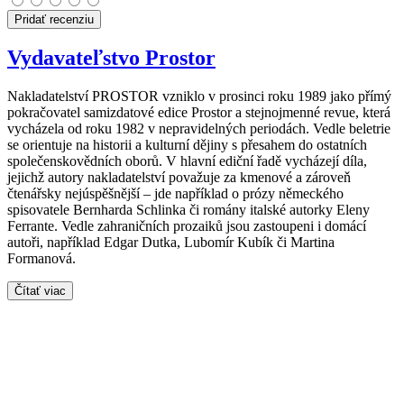
Pridať recenziu
Vydavateľstvo Prostor
Nakladatelství PROSTOR vzniklo v prosinci roku 1989 jako přímý
pokračovatel samizdatové edice Prostor a stejnojmenné revue, která
vycházela od roku 1982 v nepravidelných periodách. Vedle beletrie
se orientuje na historii a kulturní dějiny s přesahem do ostatních
společenskovědních oborů. V hlavní ediční řadě vycházejí díla,
jejichž autory nakladatelství považuje za kmenové a zároveň
čtenářsky nejúspěšnější – jde například o prózy německého
spisovatele Bernharda Schlinka či romány italské autorky Eleny
Ferrante. Vedle zahraničních prozaiků jsou zastoupeni i domácí
autoři, například Edgar Dutka, Lubomír Kubík či Martina
Formanová.
Čítať viac