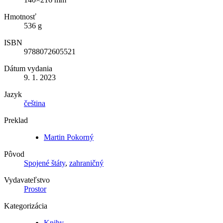
Hmotnosť
536 g
ISBN
9788072605521
Dátum vydania
9. 1. 2023
Jazyk
čeština
Preklad
Martin Pokorný
Pôvod
Spojené štáty
,
zahraničný
Vydavateľstvo
Prostor
Kategorizácia
Knihy