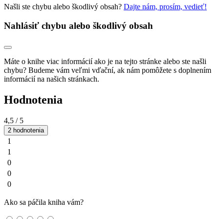
Našli ste chybu alebo škodlivý obsah?
Dajte nám, prosím, vedieť!
Nahlásiť chybu alebo škodlivý obsah
Máte o knihe viac informácií ako je na tejto stránke alebo ste našli
chybu? Budeme vám veľmi vďační, ak nám pomôžete s doplnením
informácií na našich stránkach.
Hodnotenia
4,5
/ 5
2 hodnotenia
1
1
0
0
0
Ako sa páčila kniha vám?