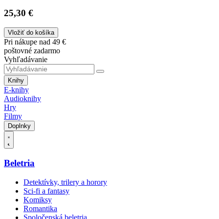
25,30 €
Vložiť do košíka
Pri nákupe nad 49 €
poštovné zadarmo
Vyhľadávanie
Knihy
E-knihy
Audioknihy
Hry
Filmy
Doplnky
Beletria
Detektívky, trilery a horory
Sci-fi a fantasy
Komiksy
Romantika
Spoločenská beletria