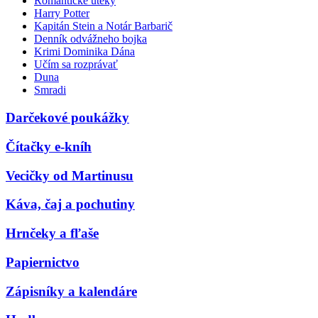
Romantické úteky
Harry Potter
Kapitán Stein a Notár Barbarič
Denník odvážneho bojka
Krimi Dominika Dána
Učím sa rozprávať
Duna
Smradi
Darčekové poukážky
Čítačky e-kníh
Vecičky od Martinusu
Káva, čaj a pochutiny
Hrnčeky a fľaše
Papiernictvo
Zápisníky a kalendáre