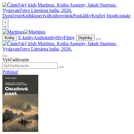
Doručenie
Kníhkupectvá
Knihovrátok
Poukážky
Knižný blog
Kontakt
E-knihy
Audioknihy
Hry
Filmy
Knihy
Doplnky
Vyhľadávanie
Prihlásiť