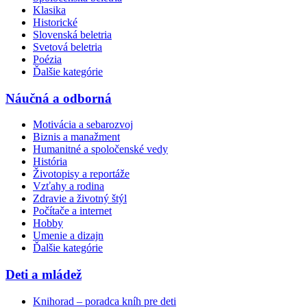
Klasika
Historické
Slovenská beletria
Svetová beletria
Poézia
Ďalšie kategórie
Náučná a odborná
Motivácia a sebarozvoj
Biznis a manažment
Humanitné a spoločenské vedy
História
Životopisy a reportáže
Vzťahy a rodina
Zdravie a životný štýl
Počítače a internet
Hobby
Umenie a dizajn
Ďalšie kategórie
Deti a mládež
Knihorad – poradca kníh pre deti