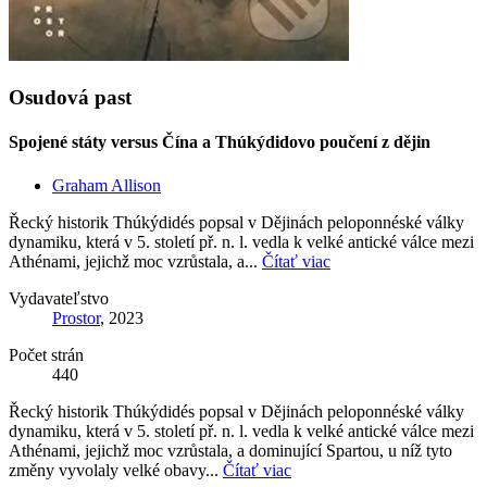
Osudová past
Spojené státy versus Čína a Thúkýdidovo poučení z dějin
Graham Allison
Řecký historik Thúkýdidés popsal v Dějinách peloponnéské války
dynamiku, která v 5. století př. n. l. vedla k velké antické válce mezi
Athénami, jejichž moc vzrůstala, a...
Čítať viac
Vydavateľstvo
Prostor
, 2023
Počet strán
440
Řecký historik Thúkýdidés popsal v Dějinách peloponnéské války
dynamiku, která v 5. století př. n. l. vedla k velké antické válce mezi
Athénami, jejichž moc vzrůstala, a dominující Spartou, u níž tyto
změny vyvolaly velké obavy...
Čítať viac