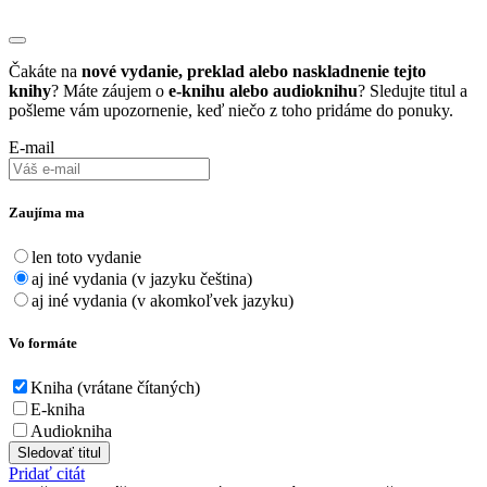
Čakáte na
nové vydanie, preklad alebo naskladnenie tejto
knihy
? Máte záujem o
e-knihu alebo audioknihu
? Sledujte titul a
pošleme vám upozornenie, keď niečo z toho pridáme do ponuky.
E-mail
Zaujíma ma
len toto vydanie
aj iné vydania (v jazyku čeština)
aj iné vydania (v akomkoľvek jazyku)
Vo formáte
Kniha (vrátane čítaných)
E-kniha
Audiokniha
Sledovať titul
Pridať citát