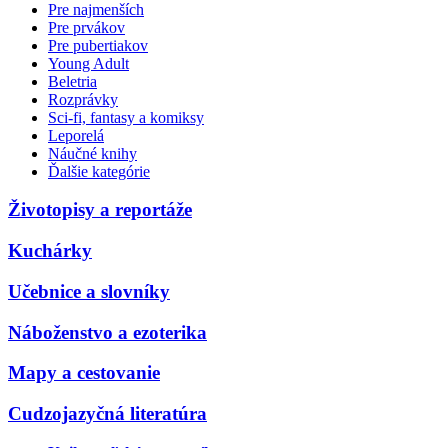
Pre najmenších
Pre prvákov
Pre pubertiakov
Young Adult
Beletria
Rozprávky
Sci-fi, fantasy a komiksy
Leporelá
Náučné knihy
Ďalšie kategórie
Životopisy a reportáže
Kuchárky
Učebnice a slovníky
Náboženstvo a ezoterika
Mapy a cestovanie
Cudzojazyčná literatúra