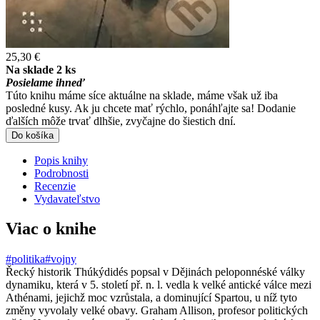
25,30 €
Na sklade 2 ks
Posielame ihneď
Túto knihu máme síce aktuálne na sklade, máme však už iba
posledné kusy. Ak ju chcete mať rýchlo, ponáhľajte sa! Dodanie
ďalších môže trvať dlhšie, zvyčajne do šiestich dní.
Do košíka
Popis knihy
Podrobnosti
Recenzie
Vydavateľstvo
Viac o knihe
#politika
#vojny
Řecký historik Thúkýdidés popsal v Dějinách peloponnéské války
dynamiku, která v 5. století př. n. l. vedla k velké antické válce mezi
Athénami, jejichž moc vzrůstala, a dominující Spartou, u níž tyto
změny vyvolaly velké obavy. Graham Allison, profesor politických