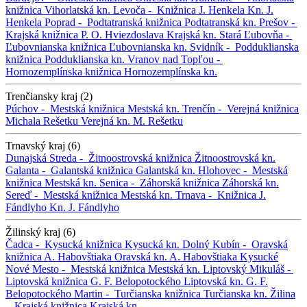
knižnica
Vihorlatská kn.
Levoča -
Knižnica J. Henkela
Kn. J.
Henkela
Poprad -
Podtatranská knižnica
Podtatranská kn.
Prešov -
Krajská knižnica P. O. Hviezdoslava
Krajská kn.
Stará Ľubovňa -
Ľubovnianska knižnica
Ľubovnianska kn.
Svidník -
Podduklianska
knižnica
Podduklianska kn.
Vranov nad Topľou -
Hornozemplínska knižnica
Hornozemplínska kn.
Trenčiansky kraj (2)
Púchov -
Mestská knižnica
Mestská kn.
Trenčín -
Verejná knižnica
Michala Rešetku
Verejná kn. M. Rešetku
Trnavský kraj (6)
Dunajská Streda -
Žitnoostrovská knižnica
Žitnoostrovská kn.
Galanta -
Galantská knižnica
Galantská kn.
Hlohovec -
Mestská
knižnica
Mestská kn.
Senica -
Záhorská knižnica
Záhorská kn.
Sereď -
Mestská knižnica
Mestská kn.
Trnava -
Knižnica J.
Fándlyho
Kn. J. Fándlyho
Žilinský kraj (6)
Čadca -
Kysucká knižnica
Kysucká kn.
Dolný Kubín -
Oravská
knižnica A. Habovštiaka
Oravská kn. A. Habovštiaka
Kysucké
Nové Mesto -
Mestská knižnica
Mestská kn.
Liptovský Mikuláš -
Liptovská knižnica G. F. Belopotockého
Liptovská kn. G. F.
Belopotockého
Martin -
Turčianska knižnica
Turčianska kn.
Žilina
-
Krajská knižnica
Krajská kn.