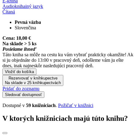
E-kniha
Audiokniha
iný jazyk
Čítaná
Pevná väzba
Slovenčina
Cena:
18,00 €
Na sklade > 5 ks
Posielame ihneď
Táto kniha sa môže na cestu ku vám vybrať prakticky okamžite! Ak
si ju objednáte do 13:00 v pracovný deň, odošleme vám ju ešte
dnes, inak najneskôr nasledujúci pracovný deň.
Vložiť do košíka
Rezervovať v kníhkupectve
Na sklade v 25 kníhkupectvách
Pridať do zoznamu
Sledovať dostupnosť
Dostupné v
59 knižniciach
.
Požičať v knižnici
V ktorých knižniciach majú túto knihu?