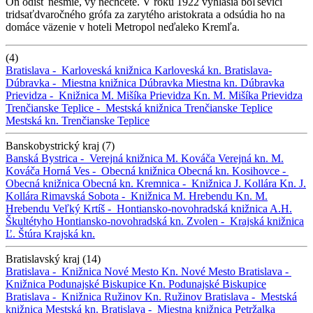
On odísť nesmie, vy nechcete. V roku 1922 vyhlásia boľševici
tridsaťdvaročného grófa za zarytého aristokrata a odsúdia ho na
domáce väzenie v hoteli Metropol neďaleko Kremľa.
(4)
Bratislava -
Karloveská knižnica
Karloveská kn.
Bratislava-
Dúbravka -
Miestna knižnica Dúbravka
Miestna kn. Dúbravka
Prievidza -
Knižnica M. Mišíka Prievidza
Kn. M. Mišíka Prievidza
Trenčianske Teplice -
Mestská knižnica Trenčianske Teplice
Mestská kn. Trenčianske Teplice
Banskobystrický kraj (7)
Banská Bystrica -
Verejná knižnica M. Kováča
Verejná kn. M.
Kováča
Horná Ves -
Obecná knižnica
Obecná kn.
Kosihovce -
Obecná knižnica
Obecná kn.
Kremnica -
Knižnica J. Kollára
Kn. J.
Kollára
Rimavská Sobota -
Knižnica M. Hrebendu
Kn. M.
Hrebendu
Veľký Krtíš -
Hontiansko-novohradská knižnica A.H.
Škultétyho
Hontiansko-novohradská kn.
Zvolen -
Krajská knižnica
Ľ. Štúra
Krajská kn.
Bratislavský kraj (14)
Bratislava -
Knižnica Nové Mesto
Kn. Nové Mesto
Bratislava -
Knižnica Podunajské Biskupice
Kn. Podunajské Biskupice
Bratislava -
Knižnica Ružinov
Kn. Ružinov
Bratislava -
Mestská
knižnica
Mestská kn.
Bratislava -
Miestna knižnica Petržalka