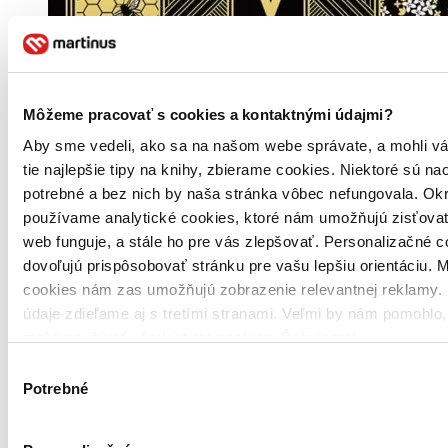
Môžeme pracovať s cookies a kontaktnými údajmi?
Aby sme vedeli, ako sa na našom webe správate, a mohli v
tie najlepšie tipy na knihy, zbierame cookies. Niektoré sú na
potrebné a bez nich by naša stránka vôbec nefungovala. Ok
používame analytické cookies, ktoré nám umožňujú zisťovať
web funguje, a stále ho pre vás zlepšovať. Personalizačné 
dovoľujú prispôsobovať stránku pre vašu lepšiu orientáciu. 
cookies nám zas umožňujú zobrazenie relevantnej reklamy. 
údaje zdieľame aj s tretími stranami. Veľmi by nám pomohlo
mohli používať všetky tieto cookies. Ďakujeme!
Výber
Potrebné
súhlasu
Pevná väzba s prebalom
Čeština, 2022
Na sklade 2 ks