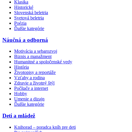
Klasika
Historické
Slovenská beletria
Svetová beletria
Poézia
Ďalšie kategórie
Náučná a odborná
Motivácia a sebarozvoj
Biznis a manažment
Humanitné a spoločenské vedy
História
Životopisy a reportáže
Vzťahy a rodina
Zdravie a životný štýl
Počítače a internet
Hobby
Umenie a dizajn
Ďalšie kategórie
Deti a mládež
Knihorad – poradca kníh pre deti