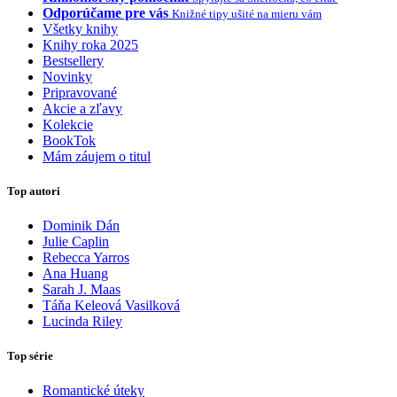
Odporúčame pre vás
Knižné tipy ušité na mieru vám
Všetky knihy
Knihy roka 2025
Bestsellery
Novinky
Pripravované
Akcie a zľavy
Kolekcie
BookTok
Mám záujem o titul
Top autori
Dominik Dán
Julie Caplin
Rebecca Yarros
Ana Huang
Sarah J. Maas
Táňa Keleová Vasilková
Lucinda Riley
Top série
Romantické úteky