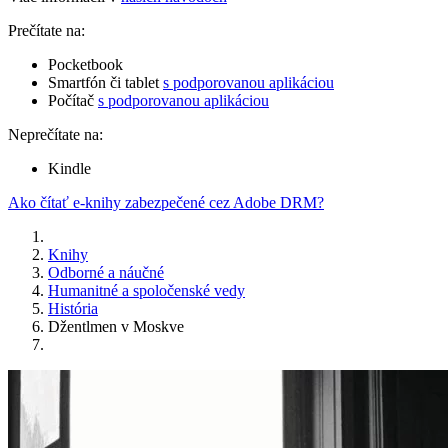
Prečítate na:
Pocketbook
Smartfón či tablet
s podporovanou aplikáciou
Počítač
s podporovanou aplikáciou
Neprečítate na:
Kindle
Ako čítať e-knihy zabezpečené cez Adobe DRM?
Knihy
Odborné a náučné
Humanitné a spoločenské vedy
História
Džentlmen v Moskve