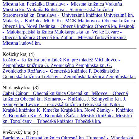
Miestna kn. Petržalka
Bratislava -
Miestna knižnica Vrakuňa
Miestna kn. Vrakuňa
Bratislava -
Staromestská knižnica
Staromestská kn.
Bratislava -
Univerzitná knižnica
Univerzitná kn.
Malacky -
Knižnica MCK
Kn. MCK
Malinovo -
Obecná knižnica
Obecná kn.
Nová Dedinka -
Obecná knižnica
Obecná kn.
Pezinok
-
Malokarpatská knižnica
Malokarpatská kn.
Veľké Leváre -
Obecná knižnica
Obecná kn.
Zohor -
Miestna ľudová knižnica
Miestna ľudová kn.
Košický kraj (4)
Košice -
Knižnica pre mládež
Kn. pre mládež
Michalovce -
Zemplínska knižnica G. Zvonického
Zemplínska kn. G.
Zvonického
Rožňava -
Gemerská knižnica P. Dobšinského
Gemerská knižnica
Trebišov -
Zemplínska knižnica
Zemplínska kn.
Nitriansky kraj (8)
Cabaj-Čápor -
Obecná knižnica
Obecná kn.
Jelšovce -
Obecná
knižnica
Obecná kn.
Komárno -
Knižnica J. Szinnyeiho
Kn. J.
Szinnyeiho
Levice -
Tekovská knižnica
Tekovská kn.
Nitra -
Krajská knižnica K. Kmeťka
Krajská kn.
Nové Zámky -
Knižnica
A. Bernoláka
Kn. A. Bernoláka
Šaľa -
Mestská knižnica
Mestská
kn.
Topoľčany -
Tribečská knižnica
Tribečská kn.
Prešovský kraj (8)
Bardejov -
Okresná knižnica
Okresná kn.
Humenné -
Vihorlatská