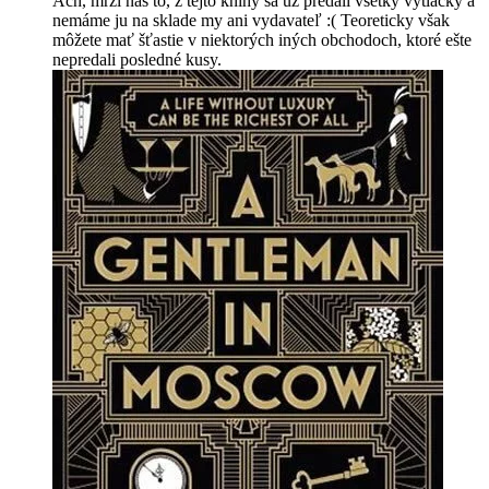
Ach, mrzí nás to, z tejto knihy sa už predali všetky výtlačky a
nemáme ju na sklade my ani vydavateľ :( Teoreticky však
môžete mať šťastie v niektorých iných obchodoch, ktoré ešte
nepredali posledné kusy.