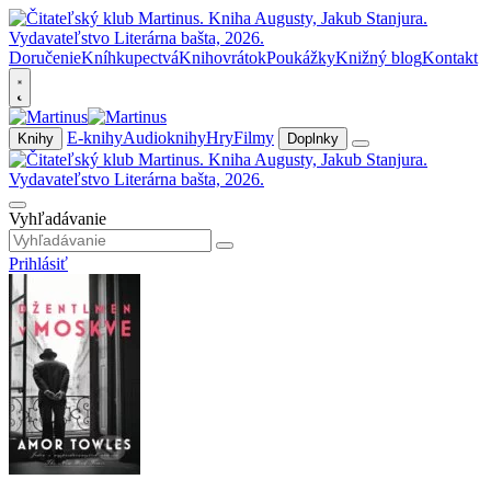
Doručenie
Kníhkupectvá
Knihovrátok
Poukážky
Knižný blog
Kontakt
E-knihy
Audioknihy
Hry
Filmy
Knihy
Doplnky
Vyhľadávanie
Prihlásiť