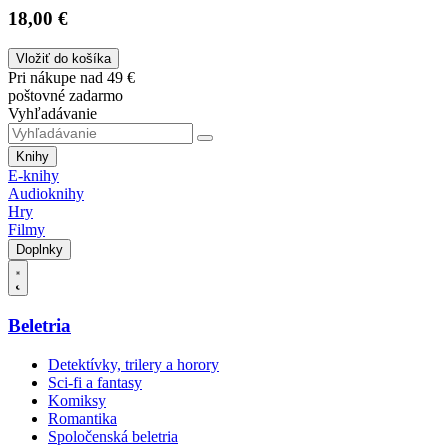
18,00 €
Vložiť do košíka
Pri nákupe nad 49 €
poštovné zadarmo
Vyhľadávanie
Knihy
E-knihy
Audioknihy
Hry
Filmy
Doplnky
Beletria
Detektívky, trilery a horory
Sci-fi a fantasy
Komiksy
Romantika
Spoločenská beletria