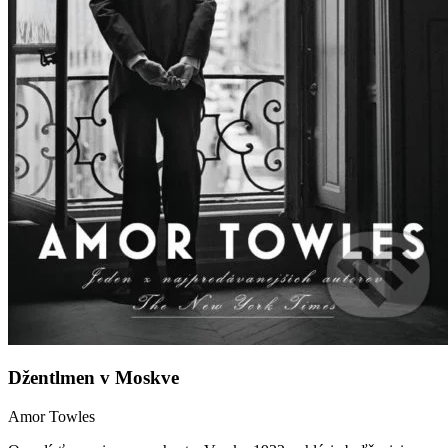
Džentlmen v Moskve
Amor Towles