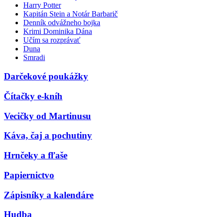
Harry Potter
Kapitán Stein a Notár Barbarič
Denník odvážneho bojka
Krimi Dominika Dána
Učím sa rozprávať
Duna
Smradi
Darčekové poukážky
Čítačky e-kníh
Vecičky od Martinusu
Káva, čaj a pochutiny
Hrnčeky a fľaše
Papiernictvo
Zápisníky a kalendáre
Hudba