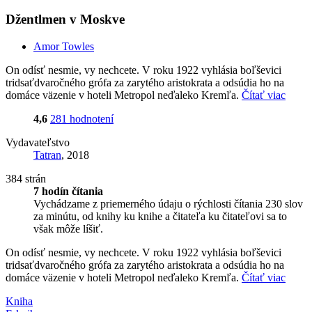
Džentlmen v Moskve
Amor Towles
On odísť nesmie, vy nechcete. V roku 1922 vyhlásia boľševici
tridsaťdvaročného grófa za zarytého aristokrata a odsúdia ho na
domáce väzenie v hoteli Metropol neďaleko Kremľa.
Čítať viac
4,6
281 hodnotení
Vydavateľstvo
Tatran
, 2018
384 strán
7 hodín čítania
Vychádzame z priemerného údaju o rýchlosti čítania 230 slov
za minútu, od knihy ku knihe a čitateľa ku čitateľovi sa to
však môže líšiť.
On odísť nesmie, vy nechcete. V roku 1922 vyhlásia boľševici
tridsaťdvaročného grófa za zarytého aristokrata a odsúdia ho na
domáce väzenie v hoteli Metropol neďaleko Kremľa.
Čítať viac
Kniha