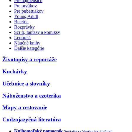
Pre najmenších
Pre prvákov
Pre pubertiakov
Young Adult
Beletria
Rozprávky
Sci-fi, fantasy a komiksy
Leporelá
Náučné knihy
Ďalšie kategórie
Životopisy a reportáže
Kuchárky
Učebnice a slovníky
Náboženstvo a ezoterika
Mapy a cestovanie
Cudzojazyčná literatúra
Knihomoľský pomocník
Spýtajte sa Sherlocka, čo čítať