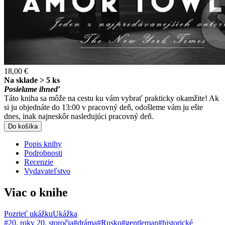
18,00 €
Na sklade > 5 ks
Posielame ihneď
Táto kniha sa môže na cestu ku vám vybrať prakticky okamžite! Ak
si ju objednáte do 13:00 v pracovný deň, odošleme vám ju ešte
dnes, inak najneskôr nasledujúci pracovný deň.
Do košíka
Popis knihy
Podrobnosti
Recenzie
Vydavateľstvo
Viac o knihe
Pozrieť ukážku
Ukážka
#20. roky 20. storočia
#dráma
#Rusko
#gentleman
#historické