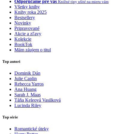
Odporúčame pre vás
Knižné tipy ušité na mieru vám
Všetky knihy
Knihy roka 2025
Bestsellery
Novinky
Pripravované
Akcie a zľavy
Kolekcie
BookTok
Mám záujem o titul
Top autori
Dominik Dán
Julie Caplin
Rebecca Yarros
Ana Huang
Sarah J. Maas
Táňa Keleová Vasilková
Lucinda Riley
Top série
Romantické úteky