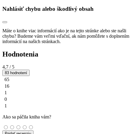
Nahlásiť chybu alebo škodlivý obsah
Máte o knihe viac informácií ako je na tejto stránke alebo ste našli
chybu? Budeme vám veľmi vďační, ak nám pomôžete s doplnením
informácií na našich stránkach.
Hodnotenia
4,7
/ 5
83 hodnotení
65
16
1
0
1
Ako sa páčila kniha vám?
Pridať recenziu