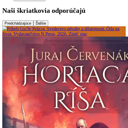
Naši škriatkovia odporúčajú
Predchádzajúce
Ďalšie