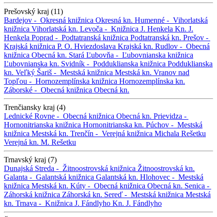
Prešovský kraj (11)
Bardejov -
Okresná knižnica
Okresná kn.
Humenné -
Vihorlatská
knižnica
Vihorlatská kn.
Levoča -
Knižnica J. Henkela
Kn. J.
Henkela
Poprad -
Podtatranská knižnica
Podtatranská kn.
Prešov -
Krajská knižnica P. O. Hviezdoslava
Krajská kn.
Rudlov -
Obecná
knižnica
Obecná kn.
Stará Ľubovňa -
Ľubovnianska knižnica
Ľubovnianska kn.
Svidník -
Podduklianska knižnica
Podduklianska
kn.
Veľký Šariš -
Mestská knižnica
Mestská kn.
Vranov nad
Topľou -
Hornozemplínska knižnica
Hornozemplínska kn.
Záborské -
Obecná knižnica
Obecná kn.
Trenčiansky kraj (4)
Lednické Rovne -
Obecná knižnica
Obecná kn.
Prievidza -
Hornonitrianska knižnica
Hornonitrianska kn.
Púchov -
Mestská
knižnica
Mestská kn.
Trenčín -
Verejná knižnica Michala Rešetku
Verejná kn. M. Rešetku
Trnavský kraj (7)
Dunajská Streda -
Žitnoostrovská knižnica
Žitnoostrovská kn.
Galanta -
Galantská knižnica
Galantská kn.
Hlohovec -
Mestská
knižnica
Mestská kn.
Kúty -
Obecná knižnica
Obecná kn.
Senica -
Záhorská knižnica
Záhorská kn.
Sereď -
Mestská knižnica
Mestská
kn.
Trnava -
Knižnica J. Fándlyho
Kn. J. Fándlyho