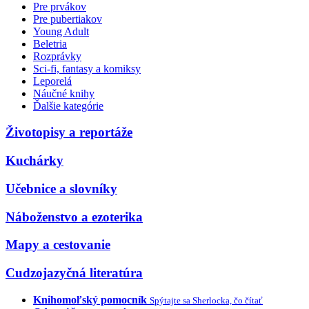
Pre prvákov
Pre pubertiakov
Young Adult
Beletria
Rozprávky
Sci-fi, fantasy a komiksy
Leporelá
Náučné knihy
Ďalšie kategórie
Životopisy a reportáže
Kuchárky
Učebnice a slovníky
Náboženstvo a ezoterika
Mapy a cestovanie
Cudzojazyčná literatúra
Knihomoľský pomocník
Spýtajte sa Sherlocka, čo čítať