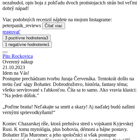
nezabudol, opis boja z pohľadu dvoch protistojacich strán bol veľmi
dobrý nápad!
Viac podobných recenzií nájdete na mojom Instagrame:
peterpanik_reviews
Čítať viac
reagovať
3 pozitívne hodnotenia
3
1 negatívne hodnotenie
1
Pito Rockovica
Overený nákup
21.10.2023
Idem na Vás!
Postupne prechádzam tvorbu Juraja Červenáka. Tentokrát došlo na
tretiu časť ságy Bohatier. Dobrodružstvo, história, fantasy téma;
všetko servírované s ľahkosťou. Číta sa to samo. Ako vravia klasici:
"Na jeden dúšok."
„Poďme bratia! Neľakajte sa smrti a skazy! Aj naďalej budú našimi
vernými sprievodkyňami!“
Koniec Chazarskej ríše, ktorá prehráva stred s vojskami Kyjevskej
Rusi. K tomu mytológia, plus bohovia, démoni a bájne postavy.
Bohatier Iľja Muromec a jeho spoločníci si však postupne