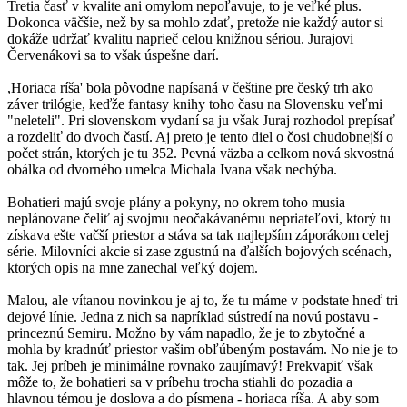
Tretia časť v kvalite ani omylom nepoľavuje, to je veľké plus.
Dokonca väčšie, než by sa mohlo zdať, pretože nie každý autor si
dokáže udržať kvalitu naprieč celou knižnou sériou. Jurajovi
Červenákovi sa to však úspešne darí.
,Horiaca ríša' bola pôvodne napísaná v češtine pre český trh ako
záver trilógie, keďže fantasy knihy toho času na Slovensku veľmi
"neleteli". Pri slovenskom vydaní sa ju však Juraj rozhodol prepísať
a rozdeliť do dvoch častí. Aj preto je tento diel o čosi chudobnejší o
počet strán, ktorých je tu 352. Pevná väzba a celkom nová skvostná
obálka od dvorného umelca Michala Ivana však nechýba.
Bohatieri majú svoje plány a pokyny, no okrem toho musia
neplánovane čeliť aj svojmu neočakávanému nepriateľovi, ktorý tu
získava ešte vačší priestor a stáva sa tak najlepším záporákom celej
série. Milovníci akcie si zase zgustnú na ďalších bojových scénach,
ktorých opis na mne zanechal veľký dojem.
Malou, ale vítanou novinkou je aj to, že tu máme v podstate hneď tri
dejové línie. Jedna z nich sa napríklad sústredí na novú postavu -
princeznú Semiru. Možno by vám napadlo, že je to zbytočné a
mohla by kradnúť priestor vašim obľúbeným postavám. No nie je to
tak. Jej príbeh je minimálne rovnako zaujímavý! Prekvapiť však
môže to, že bohatieri sa v príbehu trocha stiahli do pozadia a
hlavnou témou je doslova a do písmena - horiaca ríša. A aby som