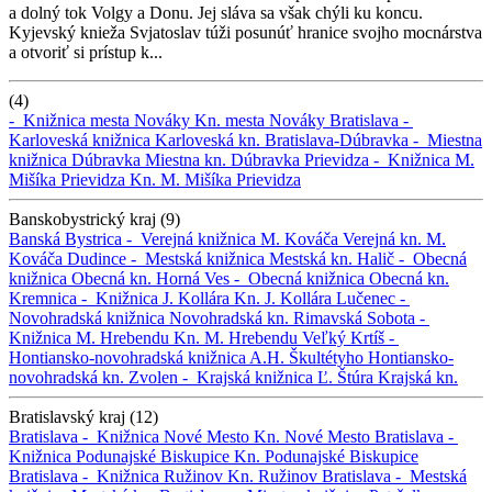
a dolný tok Volgy a Donu. Jej sláva sa však chýli ku koncu.
Kyjevský knieža Svjatoslav túži posunúť hranice svojho mocnárstva
a otvoriť si prístup k...
(4)
-
Knižnica mesta Nováky
Kn. mesta Nováky
Bratislava -
Karloveská knižnica
Karloveská kn.
Bratislava-Dúbravka -
Miestna
knižnica Dúbravka
Miestna kn. Dúbravka
Prievidza -
Knižnica M.
Mišíka Prievidza
Kn. M. Mišíka Prievidza
Banskobystrický kraj (9)
Banská Bystrica -
Verejná knižnica M. Kováča
Verejná kn. M.
Kováča
Dudince -
Mestská knižnica
Mestská kn.
Halič -
Obecná
knižnica
Obecná kn.
Horná Ves -
Obecná knižnica
Obecná kn.
Kremnica -
Knižnica J. Kollára
Kn. J. Kollára
Lučenec -
Novohradská knižnica
Novohradská kn.
Rimavská Sobota -
Knižnica M. Hrebendu
Kn. M. Hrebendu
Veľký Krtíš -
Hontiansko-novohradská knižnica A.H. Škultétyho
Hontiansko-
novohradská kn.
Zvolen -
Krajská knižnica Ľ. Štúra
Krajská kn.
Bratislavský kraj (12)
Bratislava -
Knižnica Nové Mesto
Kn. Nové Mesto
Bratislava -
Knižnica Podunajské Biskupice
Kn. Podunajské Biskupice
Bratislava -
Knižnica Ružinov
Kn. Ružinov
Bratislava -
Mestská