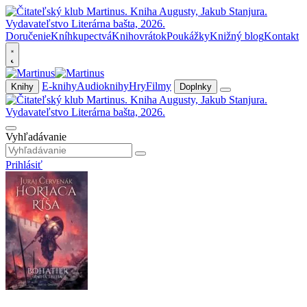
Doručenie
Kníhkupectvá
Knihovrátok
Poukážky
Knižný blog
Kontakt
E-knihy
Audioknihy
Hry
Filmy
Knihy
Doplnky
Vyhľadávanie
Prihlásiť