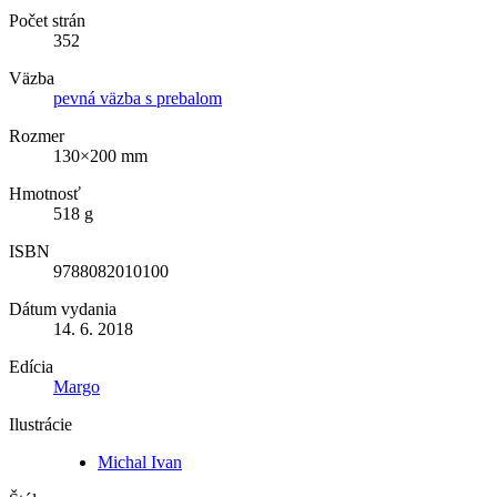
Počet strán
352
Väzba
pevná väzba s prebalom
Rozmer
130×200 mm
Hmotnosť
518 g
ISBN
9788082010100
Dátum vydania
14. 6. 2018
Edícia
Margo
Ilustrácie
Michal Ivan