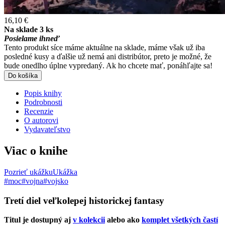
16,10 €
Na sklade 3 ks
Posielame ihneď
Tento produkt síce máme aktuálne na sklade, máme však už iba
posledné kusy a ďalšie už nemá ani distribútor, preto je možné, že
bude onedlho úplne vypredaný. Ak ho chcete mať, ponáhľajte sa!
Do košíka
Popis knihy
Podrobnosti
Recenzie
O autorovi
Vydavateľstvo
Viac o knihe
Pozrieť ukážku
Ukážka
#moc
#vojna
#vojsko
Tretí diel veľkolepej historickej fantasy
Titul je dostupný aj
v kolekcii
alebo ako
komplet všetkých častí