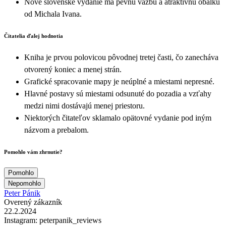
Nové slovenské vydanie má pevnú väzbu a atraktívnu obálku
od Michala Ivana.
Čitatelia ďalej hodnotia
Kniha je prvou polovicou pôvodnej tretej časti, čo zanecháva
otvorený koniec a menej strán.
Grafické spracovanie mapy je neúplné a miestami nepresné.
Hlavné postavy sú miestami odsunuté do pozadia a vzťahy
medzi nimi dostávajú menej priestoru.
Niektorých čitateľov sklamalo opätovné vydanie pod iným
názvom a prebalom.
Pomohlo vám zhrnutie?
Pomohlo
Nepomohlo
Peter Pánik
Overený zákazník
22.2.2024
Instagram: peterpanik_reviews