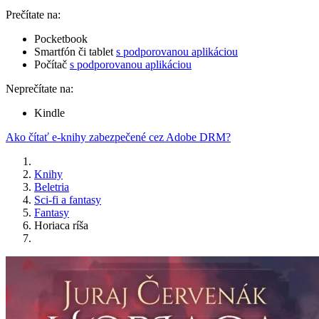
Prečítate na:
Pocketbook
Smartfón či tablet
s podporovanou aplikáciou
Počítač
s podporovanou aplikáciou
Neprečítate na:
Kindle
Ako čítať e-knihy zabezpečené cez Adobe DRM?
Knihy
Beletria
Sci-fi a fantasy
Fantasy
Horiaca ríša