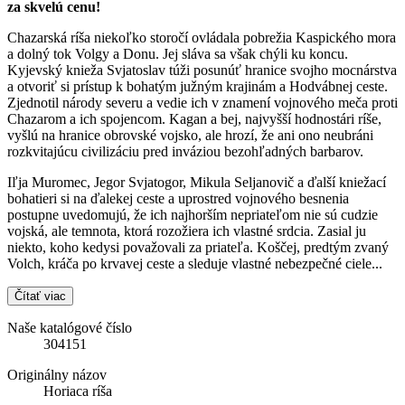
za skvelú cenu!
Chazarská ríša niekoľko storočí ovládala pobrežia Kaspického mora
a dolný tok Volgy a Donu. Jej sláva sa však chýli ku koncu.
Kyjevský knieža Svjatoslav túži posunúť hranice svojho mocnárstva
a otvoriť si prístup k bohatým južným krajinám a Hodvábnej ceste.
Zjednotil národy severu a vedie ich v znamení vojnového meča proti
Chazarom a ich spojencom. Kagan a bej, najvyšší hodnostári ríše,
vyšlú na hranice obrovské vojsko, ale hrozí, že ani ono neubráni
rozkvitajúcu civilizáciu pred inváziou bezohľadných barbarov.
Iľja Muromec, Jegor Svjatogor, Mikula Seljanovič a ďalší kniežací
bohatieri si na ďalekej ceste a uprostred vojnového besnenia
postupne uvedomujú, že ich najhorším nepriateľom nie sú cudzie
vojská, ale temnota, ktorá rozožiera ich vlastné srdcia. Zasial ju
niekto, koho kedysi považovali za priateľa. Koščej, predtým zvaný
Volch, kráča po krvavej ceste a sleduje vlastné nebezpečné ciele...
Čítať viac
Naše katalógové číslo
304151
Originálny názov
Horiaca ríša