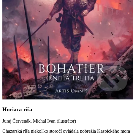
Horiaca ríša
Juraj Červenák, Michal Ivan (ilustrátor)
Chazarská ríša niekoľko storočí ovládala pobrežia Kaspického mora