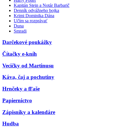
Harry Potter
Kapitán Stein a Notár Barbarič
Denník odvážneho bojka
Krimi Dominika Dána
Učím sa rozprávať
Duna
Smradi
Darčekové poukážky
Čítačky e-kníh
Vecičky od Martinusu
Káva, čaj a pochutiny
Hrnčeky a fľaše
Papiernictvo
Zápisníky a kalendáre
Hudba