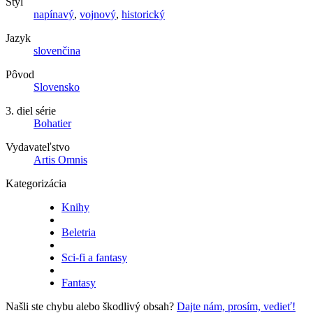
Štýl
napínavý
,
vojnový
,
historický
Jazyk
slovenčina
Pôvod
Slovensko
3. diel série
Bohatier
Vydavateľstvo
Artis Omnis
Kategorizácia
Knihy
Beletria
Sci-fi a fantasy
Fantasy
Našli ste chybu alebo škodlivý obsah?
Dajte nám, prosím, vedieť!