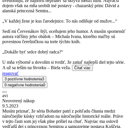
uvedomujú, že najhorší nepriateľ sa skrýva medzi nimi. Najväčší
dojem však na mňa urobili iné postavy - chazarský princ Dávid a
alanská princezná Semira...
„V každej žene je kus čarodejnice. To nás odlišuje od mužov...“
Sedí mi Červenákov štýl, oceňujem jeho humor. A musím spomenúť
autora väčšiny jeho obálok – Michala Ivana, ktorého maľby sú
povestnou čerešničkou na torte týchto kníh.
„Dokáže byť srdce dobrý radca?“
U mňa výborné a dovolím si tvrdiť, že zatiaľ najlepší diel tejto série.
A už sa teším na štvorku – Biela veža.
Čítať viac
reagovať
3 pozitívne hodnotenia
3
0 negatívne hodnotenia
0
avi
Neoverený nákup
9.5.2023
Musím priznať, že séria Bohatier patrí z pohľadu čítania medzi
náročnejšie kúsky vzhľadom na náročnejšie historické reálie. Práve
v tejto časti som jej však plne prišiel na chuť. Najviac ma oslovil
vedľajší dej s princeznou Semirou a samozrejme postava Koščeja.