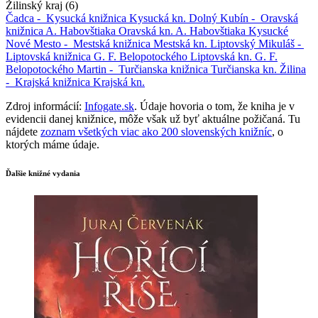
Žilinský kraj (6)
Čadca -
Kysucká knižnica
Kysucká kn.
Dolný Kubín -
Oravská
knižnica A. Habovštiaka
Oravská kn. A. Habovštiaka
Kysucké
Nové Mesto -
Mestská knižnica
Mestská kn.
Liptovský Mikuláš -
Liptovská knižnica G. F. Belopotockého
Liptovská kn. G. F.
Belopotockého
Martin -
Turčianska knižnica
Turčianska kn.
Žilina
-
Krajská knižnica
Krajská kn.
Zdroj informácií:
Infogate.sk
. Údaje hovoria o tom, že kniha je v
evidencii danej knižnice, môže však už byť aktuálne požičaná. Tu
nájdete
zoznam všetkých viac ako 200 slovenských knižníc
, o
ktorých máme údaje.
Ďalšie knižné vydania