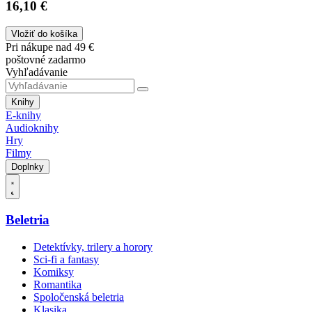
16,10 €
Vložiť do košíka
Pri nákupe nad 49 €
poštovné zadarmo
Vyhľadávanie
Knihy
E-knihy
Audioknihy
Hry
Filmy
Doplnky
Beletria
Detektívky, trilery a horory
Sci-fi a fantasy
Komiksy
Romantika
Spoločenská beletria
Klasika