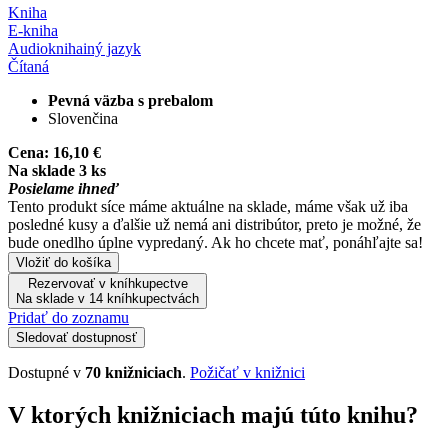
Kniha
E-kniha
Audiokniha
iný jazyk
Čítaná
Pevná väzba s prebalom
Slovenčina
Cena:
16,10 €
Na sklade 3 ks
Posielame ihneď
Tento produkt síce máme aktuálne na sklade, máme však už iba
posledné kusy a ďalšie už nemá ani distribútor, preto je možné, že
bude onedlho úplne vypredaný. Ak ho chcete mať, ponáhľajte sa!
Vložiť do košíka
Rezervovať v kníhkupectve
Na sklade v 14 kníhkupectvách
Pridať do zoznamu
Sledovať dostupnosť
Dostupné v
70 knižniciach
.
Požičať v knižnici
V ktorých knižniciach majú túto knihu?