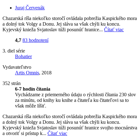
Juraj Červenák
Chazarská ríša niekoľko storočí ovládala pobrežia Kaspického mora
a dolný tok Volgy a Donu. Jej sláva sa však chýli ku koncu.
Kyjevský knieža Svjatoslav túži posunúť hranice...
Čítať viac
4,7
83 hodnotení
3. diel série
Bohatier
Vydavateľstvo
Artis Omnis
, 2018
352 strán
6-7 hodín čítania
Vychádzame z priemerného údaju o rýchlosti čítania 230 slov
za minútu, od knihy ku knihe a čitateľa ku čitateľovi sa to
však môže líšiť.
Chazarská ríša niekoľko storočí ovládala pobrežia Kaspického mora
a dolný tok Volgy a Donu. Jej sláva sa však chýli ku koncu.
Kyjevský knieža Svjatoslav túži posunúť hranice svojho mocnárstva
a otvoriť si prístup k...
Čítať viac