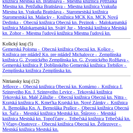
knižnica
Mestská kn.
Bratislava -
Miestna knižnica Petržalka
Miestna kn. Petržalka
Bratislava -
Miestna knižnica Vrakuňa
Miestna kn. Vrakuňa
Bratislava -
Staromestská knižnica
Staromestská kn.
Malacky -
Knižnica MCK
Kn. MCK
Nová
Dedinka -
Obecná knižnica
Obecná kn.
Pezinok -
Malokarpatská
knižnica
Malokarpatská kn.
Svätý Jur -
Mestská knižnica
Mestská
kn.
Zohor -
Miestna ľudová knižnica
Miestna ľudová kn.
Košický kraj (5)
Gemerská Poloma -
Obecná knižnica
Obecná kn.
Košice -
Knižnica pre mládež
Kn. pre mládež
Michalovce -
Zemplínska
knižnica G. Zvonického
Zemplínska kn. G. Zvonického
Rožňava -
Gemerská knižnica P. Dobšinského
Gemerská knižnica
Trebišov -
Zemplínska knižnica
Zemplínska kn.
Nitriansky kraj (12)
Jelšovce -
Obecná knižnica
Obecná kn.
Komárno -
Knižnica J.
Szinnyeiho
Kn. J. Szinnyeiho
Levice -
Tekovská knižnica
Tekovská kn.
Malé Zálužie -
Obecná knižnica
Obecná kn.
Nitra -
Krajská knižnica K. Kmeťka
Krajská kn.
Nové Zámky -
Knižnica
A. Bernoláka
Kn. A. Bernoláka
Prašice -
Obecná knižnica
Obecná
kn.
Šaľa -
Mestská knižnica
Mestská kn.
Štúrovo -
Mestská
knižnica
Mestská kn.
Topoľčany -
Tribečská knižnica
Tribečská kn.
Výčapy-Opatovce -
Obecná knižnica
Obecná kn.
Želiezovce -
Mestská knižnica
Mestská kn.