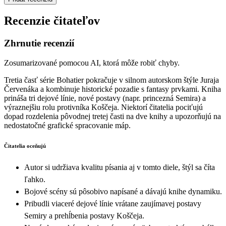
Recenzie čitateľov
Zhrnutie recenzií
Zosumarizované pomocou AI, ktorá môže robiť chyby.
Tretia časť série Bohatier pokračuje v silnom autorskom štýle Juraja
Červenáka a kombinuje historické pozadie s fantasy prvkami. Kniha
prináša tri dejové línie, nové postavy (napr. princezná Semira) a
výraznejšiu rolu protivníka Koščeja. Niektorí čitatelia pociťujú
dopad rozdelenia pôvodnej tretej časti na dve knihy a upozorňujú na
nedostatočné grafické spracovanie máp.
Čitatelia oceňujú
Autor si udržiava kvalitu písania aj v tomto diele, štýl sa číta
ľahko.
Bojové scény sú pôsobivo napísané a dávajú knihe dynamiku.
Pribudli viaceré dejové línie vrátane zaujímavej postavy
Semiry a prehĺbenia postavy Koščeja.