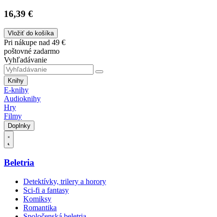
16,39 €
Vložiť do košíka
Pri nákupe nad 49 €
poštovné zadarmo
Vyhľadávanie
Knihy
E-knihy
Audioknihy
Hry
Filmy
Doplnky
Beletria
Detektívky, trilery a horory
Sci-fi a fantasy
Komiksy
Romantika
Spoločenská beletria