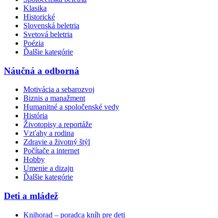
Klasika
Historické
Slovenská beletria
Svetová beletria
Poézia
Ďalšie kategórie
Náučná a odborná
Motivácia a sebarozvoj
Biznis a manažment
Humanitné a spoločenské vedy
História
Životopisy a reportáže
Vzťahy a rodina
Zdravie a životný štýl
Počítače a internet
Hobby
Umenie a dizajn
Ďalšie kategórie
Deti a mládež
Knihorad – poradca kníh pre deti