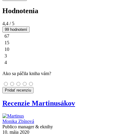
Hodnotenia
4,4
/ 5
99 hodnotení
67
15
10
3
4
Ako sa páčila kniha vám?
Pridať recenziu
Recenzie Martinusákov
Monika Zbínová
Publico manager & eknihy
10. mája 2020