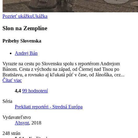
Pozrieť ukážku
Ukážka
Slon na Zemplíne
Príbehy Slovenska
Andrej Bán
Vyrazte na cestu po Slovensku spolu s reportérom Andrejom
Bánom. Cesta z východu na západ, od Čiernej nad Tisou po
Bratislavu, a rovnako aj kľukatá púť v čase, od Jánošíka, cez...
Čítať viac
4,4
99 hodnotení
Séria
Prekliati reportéri - Stredná Európa
Vydavateľstvo
Absynt
, 2018
248 strán