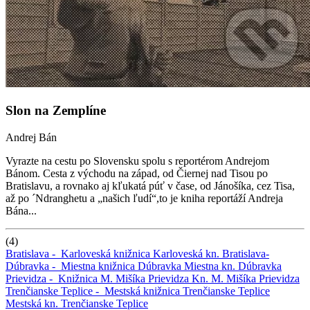
Slon na Zemplíne
Andrej Bán
Vyrazte na cestu po Slovensku spolu s reportérom Andrejom
Bánom. Cesta z východu na západ, od Čiernej nad Tisou po
Bratislavu, a rovnako aj kľukatá púť v čase, od Jánošíka, cez Tisa,
až po ´Ndranghetu a „našich ľudí“,to je kniha reportáží Andreja
Bána...
(4)
Bratislava -
Karloveská knižnica
Karloveská kn.
Bratislava-
Dúbravka -
Miestna knižnica Dúbravka
Miestna kn. Dúbravka
Prievidza -
Knižnica M. Mišíka Prievidza
Kn. M. Mišíka Prievidza
Trenčianske Teplice -
Mestská knižnica Trenčianske Teplice
Mestská kn. Trenčianske Teplice