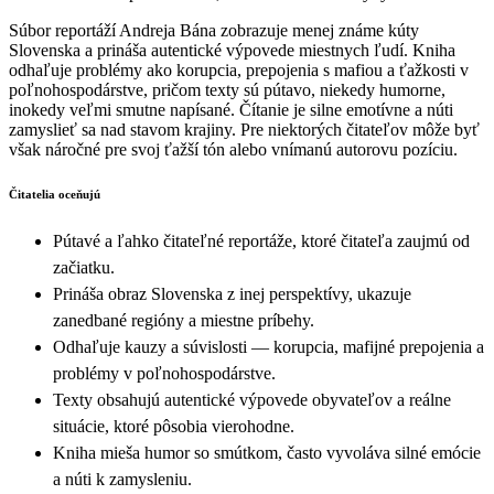
Súbor reportáží Andreja Bána zobrazuje menej známe kúty
Slovenska a prináša autentické výpovede miestnych ľudí. Kniha
odhaľuje problémy ako korupcia, prepojenia s mafiou a ťažkosti v
poľnohospodárstve, pričom texty sú pútavo, niekedy humorne,
inokedy veľmi smutne napísané. Čítanie je silne emotívne a núti
zamyslieť sa nad stavom krajiny. Pre niektorých čitateľov môže byť
však náročné pre svoj ťažší tón alebo vnímanú autorovu pozíciu.
Čitatelia oceňujú
Pútavé a ľahko čitateľné reportáže, ktoré čitateľa zaujmú od
začiatku.
Prináša obraz Slovenska z inej perspektívy, ukazuje
zanedbané regióny a miestne príbehy.
Odhaľuje kauzy a súvislosti — korupcia, mafijné prepojenia a
problémy v poľnohospodárstve.
Texty obsahujú autentické výpovede obyvateľov a reálne
situácie, ktoré pôsobia vierohodne.
Kniha mieša humor so smútkom, často vyvoláva silné emócie
a núti k zamysleniu.