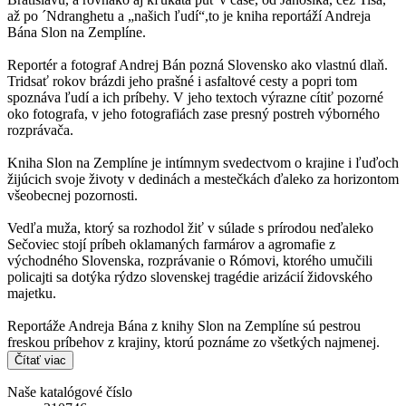
až po ´Ndranghetu a „našich ľudí“,to je kniha reportáží Andreja
Bána Slon na Zemplíne.
Reportér a fotograf Andrej Bán pozná Slovensko ako vlastnú dlaň.
Tridsať rokov brázdi jeho prašné i asfaltové cesty a popri tom
spoznáva ľudí a ich príbehy. V jeho textoch výrazne cítiť pozorné
oko fotografa, v jeho fotografiách zase presný postreh výborného
rozprávača.
Kniha Slon na Zemplíne je intímnym svedectvom o krajine i ľuďoch
žijúcich svoje životy v dedinách a mestečkách ďaleko za horizontom
všeobecnej pozornosti.
Vedľa muža, ktorý sa rozhodol žiť v súlade s prírodou neďaleko
Sečoviec stojí príbeh oklamaných farmárov a agromafie z
východného Slovenska, rozprávanie o Rómovi, ktorého umučili
policajti sa dotýka rýdzo slovenskej tragédie arizácií židovského
majetku.
Reportáže Andreja Bána z knihy Slon na Zemplíne sú pestrou
freskou príbehov z krajiny, ktorú poznáme zo všetkých najmenej.
Čítať viac
Naše katalógové číslo