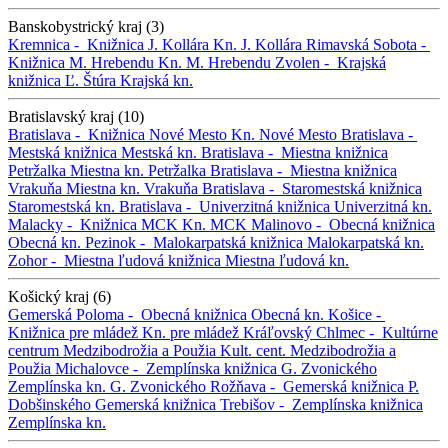
Banskobystrický kraj (3)
Kremnica -
Knižnica J. Kollára
Kn. J. Kollára
Rimavská Sobota -
Knižnica M. Hrebendu
Kn. M. Hrebendu
Zvolen -
Krajská
knižnica Ľ. Štúra
Krajská kn.
Bratislavský kraj (10)
Bratislava -
Knižnica Nové Mesto
Kn. Nové Mesto
Bratislava -
Mestská knižnica
Mestská kn.
Bratislava -
Miestna knižnica
Petržalka
Miestna kn. Petržalka
Bratislava -
Miestna knižnica
Vrakuňa
Miestna kn. Vrakuňa
Bratislava -
Staromestská knižnica
Staromestská kn.
Bratislava -
Univerzitná knižnica
Univerzitná kn.
Malacky -
Knižnica MCK
Kn. MCK
Malinovo -
Obecná knižnica
Obecná kn.
Pezinok -
Malokarpatská knižnica
Malokarpatská kn.
Zohor -
Miestna ľudová knižnica
Miestna ľudová kn.
Košický kraj (6)
Gemerská Poloma -
Obecná knižnica
Obecná kn.
Košice -
Knižnica pre mládež
Kn. pre mládež
Kráľovský Chlmec -
Kultúrne
centrum Medzibodrožia a Použia
Kult. cent. Medzibodrožia a
Použia
Michalovce -
Zemplínska knižnica G. Zvonického
Zemplínska kn. G. Zvonického
Rožňava -
Gemerská knižnica P.
Dobšinského
Gemerská knižnica
Trebišov -
Zemplínska knižnica
Zemplínska kn.