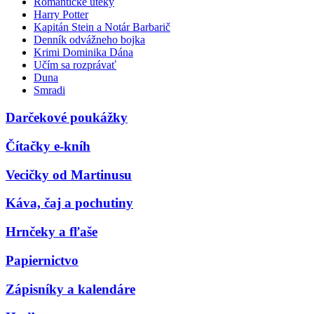
Romantické úteky
Harry Potter
Kapitán Stein a Notár Barbarič
Denník odvážneho bojka
Krimi Dominika Dána
Učím sa rozprávať
Duna
Smradi
Darčekové poukážky
Čítačky e-kníh
Vecičky od Martinusu
Káva, čaj a pochutiny
Hrnčeky a fľaše
Papiernictvo
Zápisníky a kalendáre