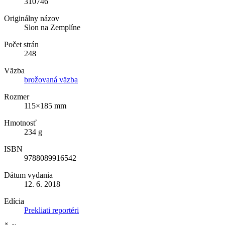
310746
Originálny názov
Slon na Zemplíne
Počet strán
248
Väzba
brožovaná väzba
Rozmer
115×185 mm
Hmotnosť
234 g
ISBN
9788089916542
Dátum vydania
12. 6. 2018
Edícia
Prekliati reportéri