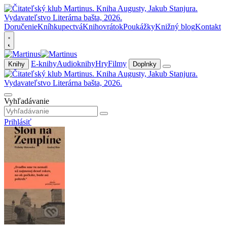
Doručenie
Kníhkupectvá
Knihovrátok
Poukážky
Knižný blog
Kontakt
E-knihy
Audioknihy
Hry
Filmy
Knihy
Doplnky
Vyhľadávanie
Prihlásiť