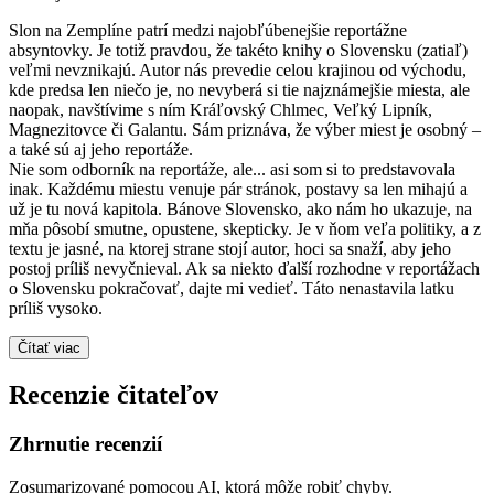
Slon na Zemplíne patrí medzi najobľúbenejšie reportážne
absyntovky. Je totiž pravdou, že takéto knihy o Slovensku (zatiaľ)
veľmi nevznikajú. Autor nás prevedie celou krajinou od východu,
kde predsa len niečo je, no nevyberá si tie najznámejšie miesta, ale
naopak, navštívime s ním Kráľovský Chlmec, Veľký Lipník,
Magnezitovce či Galantu. Sám priznáva, že výber miest je osobný –
a také sú aj jeho reportáže.
Nie som odborník na reportáže, ale... asi som si to predstavovala
inak. Každému miestu venuje pár stránok, postavy sa len mihajú a
už je tu nová kapitola. Bánove Slovensko, ako nám ho ukazuje, na
mňa pôsobí smutne, opustene, skepticky. Je v ňom veľa politiky, a z
textu je jasné, na ktorej strane stojí autor, hoci sa snaží, aby jeho
postoj príliš nevyčnieval. Ak sa niekto ďalší rozhodne v reportážach
o Slovensku pokračovať, dajte mi vedieť. Táto nenastavila latku
príliš vysoko.
Čítať viac
Recenzie čitateľov
Zhrnutie recenzií
Zosumarizované pomocou AI, ktorá môže robiť chyby.