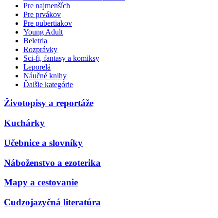
Pre najmenších
Pre prvákov
Pre pubertiakov
Young Adult
Beletria
Rozprávky
Sci-fi, fantasy a komiksy
Leporelá
Náučné knihy
Ďalšie kategórie
Životopisy a reportáže
Kuchárky
Učebnice a slovníky
Náboženstvo a ezoterika
Mapy a cestovanie
Cudzojazyčná literatúra