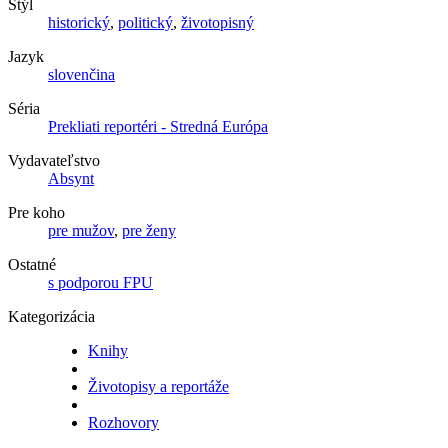
Štýl
historický
,
politický
,
životopisný
Jazyk
slovenčina
Séria
Prekliati reportéri - Stredná Európa
Vydavateľstvo
Absynt
Pre koho
pre mužov
,
pre ženy
Ostatné
s podporou FPU
Kategorizácia
Knihy
Životopisy a reportáže
Rozhovory