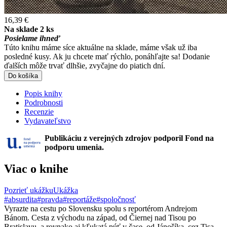
16,39 €
Na sklade 2 ks
Posielame ihneď
Túto knihu máme síce aktuálne na sklade, máme však už iba
posledné kusy. Ak ju chcete mať rýchlo, ponáhľajte sa! Dodanie
ďalších môže trvať dlhšie, zvyčajne do piatich dní.
Do košíka
Popis knihy
Podrobnosti
Recenzie
Vydavateľstvo
Publikáciu z verejných zdrojov podporil Fond na
podporu umenia.
Viac o knihe
Pozrieť ukážku
Ukážka
#absurdita
#pravda
#reportáže
#spoločnosť
Vyrazte na cestu po Slovensku spolu s reportérom Andrejom
Bánom. Cesta z východu na západ, od Čiernej nad Tisou po
Bratislavu, a rovnako aj kľukatá púť v čase, od Jánošíka, cez Tisa,