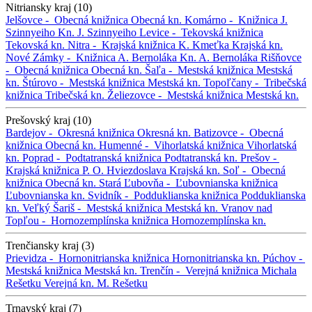
Nitriansky kraj (10)
Jelšovce -
Obecná knižnica
Obecná kn.
Komárno -
Knižnica J.
Szinnyeiho
Kn. J. Szinnyeiho
Levice -
Tekovská knižnica
Tekovská kn.
Nitra -
Krajská knižnica K. Kmeťka
Krajská kn.
Nové Zámky -
Knižnica A. Bernoláka
Kn. A. Bernoláka
Rišňovce
-
Obecná knižnica
Obecná kn.
Šaľa -
Mestská knižnica
Mestská
kn.
Štúrovo -
Mestská knižnica
Mestská kn.
Topoľčany -
Tribečská
knižnica
Tribečská kn.
Želiezovce -
Mestská knižnica
Mestská kn.
Prešovský kraj (10)
Bardejov -
Okresná knižnica
Okresná kn.
Batizovce -
Obecná
knižnica
Obecná kn.
Humenné -
Vihorlatská knižnica
Vihorlatská
kn.
Poprad -
Podtatranská knižnica
Podtatranská kn.
Prešov -
Krajská knižnica P. O. Hviezdoslava
Krajská kn.
Soľ -
Obecná
knižnica
Obecná kn.
Stará Ľubovňa -
Ľubovnianska knižnica
Ľubovnianska kn.
Svidník -
Podduklianska knižnica
Podduklianska
kn.
Veľký Šariš -
Mestská knižnica
Mestská kn.
Vranov nad
Topľou -
Hornozemplínska knižnica
Hornozemplínska kn.
Trenčiansky kraj (3)
Prievidza -
Hornonitrianska knižnica
Hornonitrianska kn.
Púchov -
Mestská knižnica
Mestská kn.
Trenčín -
Verejná knižnica Michala
Rešetku
Verejná kn. M. Rešetku
Trnavský kraj (7)