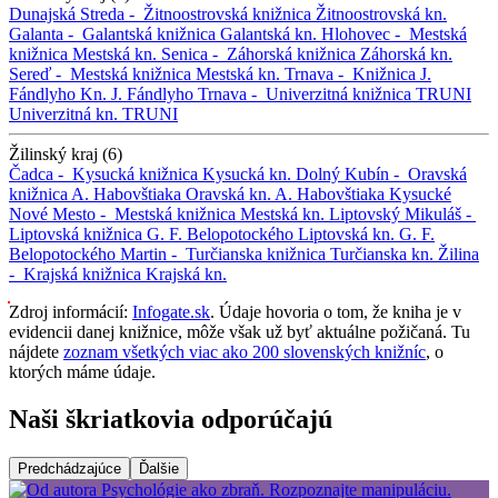
Dunajská Streda -
Žitnoostrovská knižnica
Žitnoostrovská kn.
Galanta -
Galantská knižnica
Galantská kn.
Hlohovec -
Mestská
knižnica
Mestská kn.
Senica -
Záhorská knižnica
Záhorská kn.
Sereď -
Mestská knižnica
Mestská kn.
Trnava -
Knižnica J.
Fándlyho
Kn. J. Fándlyho
Trnava -
Univerzitná knižnica TRUNI
Univerzitná kn. TRUNI
Žilinský kraj (6)
Čadca -
Kysucká knižnica
Kysucká kn.
Dolný Kubín -
Oravská
knižnica A. Habovštiaka
Oravská kn. A. Habovštiaka
Kysucké
Nové Mesto -
Mestská knižnica
Mestská kn.
Liptovský Mikuláš -
Liptovská knižnica G. F. Belopotockého
Liptovská kn. G. F.
Belopotockého
Martin -
Turčianska knižnica
Turčianska kn.
Žilina
-
Krajská knižnica
Krajská kn.
Zdroj informácií:
Infogate.sk
. Údaje hovoria o tom, že kniha je v
evidencii danej knižnice, môže však už byť aktuálne požičaná. Tu
nájdete
zoznam všetkých viac ako 200 slovenských knižníc
, o
ktorých máme údaje.
Naši škriatkovia odporúčajú
Predchádzajúce
Ďalšie