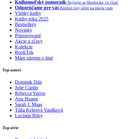
Knihomoľský pomocník
Spýtajte sa Sherlocka, čo čítať
Odporúčame pre vás
Knižné tipy ušité na mieru vám
Všetky knihy
Knihy roka 2025
Bestsellery
Novinky
Pripravované
Akcie a zľavy
Kolekcie
BookTok
Mám záujem o titul
Top autori
Dominik Dán
Julie Caplin
Rebecca Yarros
Ana Huang
Sarah J. Maas
Táňa Keleová Vasilková
Lucinda Riley
Top série