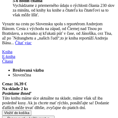
5-6 hodín čítania
Vychádzame z priemerného údaju o rýchlosti čítania 230 slov
za minútu, od knihy ku knihe a čitateľa ku čitateľovi sa to
však môže líšiť.
Vyrazte na cestu po Slovensku spolu s reportérom Andrejom
Bánom. Cesta z východu na západ, od Čiernej nad Tisou po
Bratislavu, a rovnako aj kľukatá púť v čase, od Jánošíka, cez Tisa,
až po ´Ndranghetu a „našich ľudí“,to je kniha reportáží Andreja
Bána...
Čítať viac
Kniha
E-kniha
Čítaná
Brožovaná väzba
Slovenčina
Cena:
16,39 €
Na sklade 2 ks
Posielame ihneď
Túto knihu máme síce aktuálne na sklade, máme však už iba
posledné kusy. Ak ju chcete mať rýchlo, ponáhľajte sa! Dodanie
ďalších môže trvať dlhšie, zvyčajne do piatich dní.
Vložiť do košíka