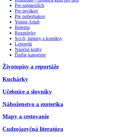
Pre najmenších
Pre prvákov
Pre pubertiakov
Young Adult
Beletria
Rozprávky
Sci-fi, fantasy a komiksy
Leporelá
Náučné knihy
Ďalšie kategórie
Životopisy a reportáže
Kuchárky
Učebnice a slovníky
Náboženstvo a ezoterika
Mapy a cestovanie
Cudzojazyčná literatúra