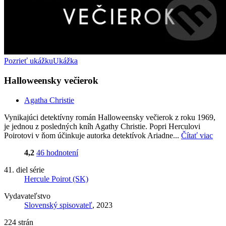
Pozrieť ukážku
Ukážka
Halloweensky večierok
Agatha Christie
Vynikajúci detektívny román Halloweensky večierok z roku 1969,
je jednou z posledných kníh Agathy Christie. Popri Herculovi
Poirotovi v ňom účinkuje autorka detektívok Ariadne...
Čítať viac
4,2
46 hodnotení
41. diel série
Hercule Poirot (SK)
Vydavateľstvo
Slovenský spisovateľ
, 2023
224 strán