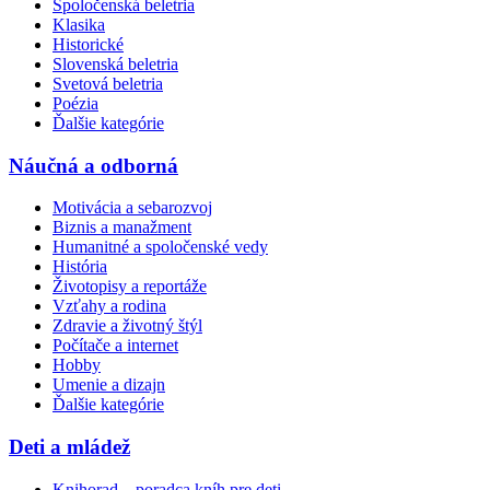
Spoločenská beletria
Klasika
Historické
Slovenská beletria
Svetová beletria
Poézia
Ďalšie kategórie
Náučná a odborná
Motivácia a sebarozvoj
Biznis a manažment
Humanitné a spoločenské vedy
História
Životopisy a reportáže
Vzťahy a rodina
Zdravie a životný štýl
Počítače a internet
Hobby
Umenie a dizajn
Ďalšie kategórie
Deti a mládež
Knihorad – poradca kníh pre deti