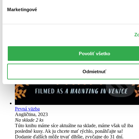
Marketingové
Zo
Povoliť všetko
Odmietnuť
Pevná väzba
Angličtina, 2023
Na sklade 2 ks
Túto knihu máme síce aktuálne na sklade, máme však už iba
posledné kusy. Ak ju chcete mať rýchlo, ponáhľajte sa!
Dodanie ďalších môže trvať dlhšie, zvyčajne do 31 dní.