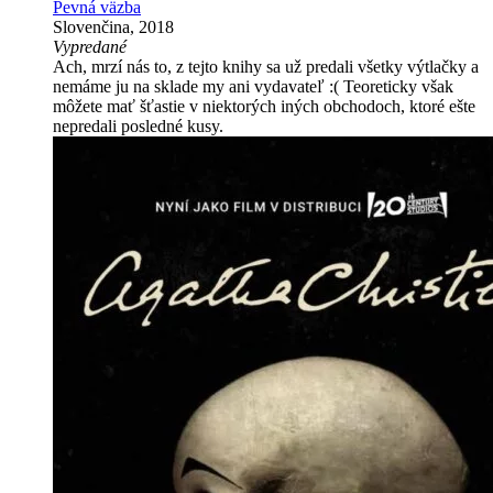
Pevná väzba
Slovenčina, 2018
Vypredané
Ach, mrzí nás to, z tejto knihy sa už predali všetky výtlačky a
nemáme ju na sklade my ani vydavateľ :( Teoreticky však
môžete mať šťastie v niektorých iných obchodoch, ktoré ešte
nepredali posledné kusy.