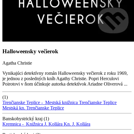
Halloweensky večierok
Agatha Christie
Vynikajúci detektívny román Halloweensky večierok z roku 1969,
je jednou z posledných kníh Agathy Christie. Popri Herculovi
Poirotovi v ňom účinkuje autorka detektívok Ariadne Oliverová ...
(1)
Trenčianske Teplice -
Mestská knižnica Trenčianske Teplice
Mestská kn. Trenčianske Teplice
Banskobystrický kraj (1)
Kremnica -
Knižnica J. Kollára
Kn. J. Kollára