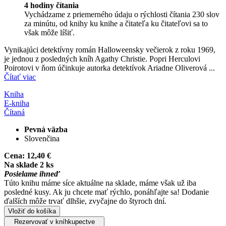
4 hodiny čítania
Vychádzame z priemerného údaju o rýchlosti čítania 230 slov
za minútu, od knihy ku knihe a čitateľa ku čitateľovi sa to
však môže líšiť.
Vynikajúci detektívny román Halloweensky večierok z roku 1969,
je jednou z posledných kníh Agathy Christie. Popri Herculovi
Poirotovi v ňom účinkuje autorka detektívok Ariadne Oliverová ...
Čítať viac
Kniha
E-kniha
Čítaná
Pevná väzba
Slovenčina
Cena:
12,40 €
Na sklade 2 ks
Posielame ihneď
Túto knihu máme síce aktuálne na sklade, máme však už iba
posledné kusy. Ak ju chcete mať rýchlo, ponáhľajte sa! Dodanie
ďalších môže trvať dlhšie, zvyčajne do štyroch dní.
Vložiť do košíka
Rezervovať v kníhkupectve