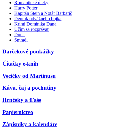
Romantické úteky
Harry Potter
Kapitán Stein a Notár Barbarič
Denník odvážneho bojka
Krimi Dominika Dána
Učím sa rozprávať
Duna
Smradi
Darčekové poukážky
Čítačky e-kníh
Vecičky od Martinusu
Káva, čaj a pochutiny
Hrnčeky a fľaše
Papiernictvo
Zápisníky a kalendáre