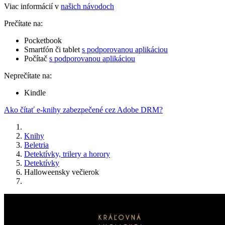
Viac informácií v
našich návodoch
Prečítate na:
Pocketbook
Smartfón či tablet
s podporovanou aplikáciou
Počítač
s podporovanou aplikáciou
Neprečítate na:
Kindle
Ako čítať e-knihy zabezpečené cez Adobe DRM?
Knihy
Beletria
Detektívky, trilery a horory
Detektívky
Halloweensky večierok