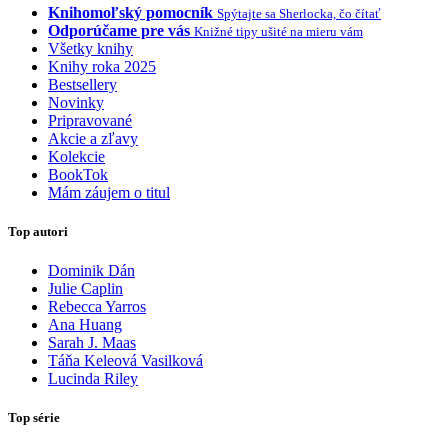
Knihomoľský pomocník
Spýtajte sa Sherlocka, čo čítať
Odporúčame pre vás
Knižné tipy ušité na mieru vám
Všetky knihy
Knihy roka 2025
Bestsellery
Novinky
Pripravované
Akcie a zľavy
Kolekcie
BookTok
Mám záujem o titul
Top autori
Dominik Dán
Julie Caplin
Rebecca Yarros
Ana Huang
Sarah J. Maas
Táňa Keleová Vasilková
Lucinda Riley
Top série