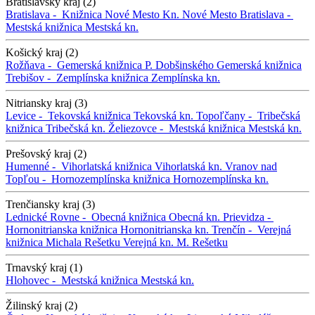
Bratislavský kraj (2)
Bratislava -
Knižnica Nové Mesto
Kn. Nové Mesto
Bratislava -
Mestská knižnica
Mestská kn.
Košický kraj (2)
Rožňava -
Gemerská knižnica P. Dobšinského
Gemerská knižnica
Trebišov -
Zemplínska knižnica
Zemplínska kn.
Nitriansky kraj (3)
Levice -
Tekovská knižnica
Tekovská kn.
Topoľčany -
Tribečská
knižnica
Tribečská kn.
Želiezovce -
Mestská knižnica
Mestská kn.
Prešovský kraj (2)
Humenné -
Vihorlatská knižnica
Vihorlatská kn.
Vranov nad
Topľou -
Hornozemplínska knižnica
Hornozemplínska kn.
Trenčiansky kraj (3)
Lednické Rovne -
Obecná knižnica
Obecná kn.
Prievidza -
Hornonitrianska knižnica
Hornonitrianska kn.
Trenčín -
Verejná
knižnica Michala Rešetku
Verejná kn. M. Rešetku
Trnavský kraj (1)
Hlohovec -
Mestská knižnica
Mestská kn.
Žilinský kraj (2)