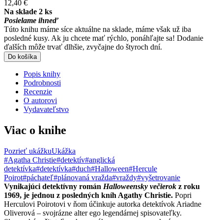
12,40 €
Na sklade 2 ks
Posielame ihneď
Túto knihu máme síce aktuálne na sklade, máme však už iba
posledné kusy. Ak ju chcete mať rýchlo, ponáhľajte sa! Dodanie
ďalších môže trvať dlhšie, zvyčajne do štyroch dní.
Do košíka
Popis knihy
Podrobnosti
Recenzie
O autorovi
Vydavateľstvo
Viac o knihe
Pozrieť ukážku
Ukážka
#Agatha Christie
#detektív
#anglická
detektívka
#detektívka
#duch
#Halloween
#Hercule
Poirot
#páchateľ
#plánovaná vražda
#vraždy
#vyšetrovanie
Vynikajúci detektívny román
Halloweensky večierok
z roku
1969, je jednou z posledných kníh Agathy Christie.
Popri
Herculovi Poirotovi v ňom účinkuje autorka detektívok Ariadne
Oliverová – svojrázne alter ego legendárnej spisovateľky.