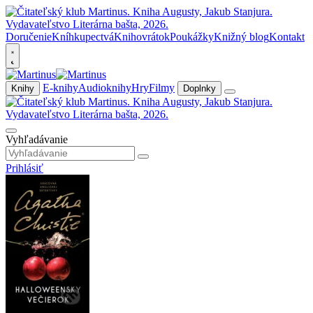
Doručenie
Kníhkupectvá
Knihovrátok
Poukážky
Knižný blog
Kontakt
E-knihy
Audioknihy
Hry
Filmy
Knihy
Doplnky
Vyhľadávanie
Prihlásiť