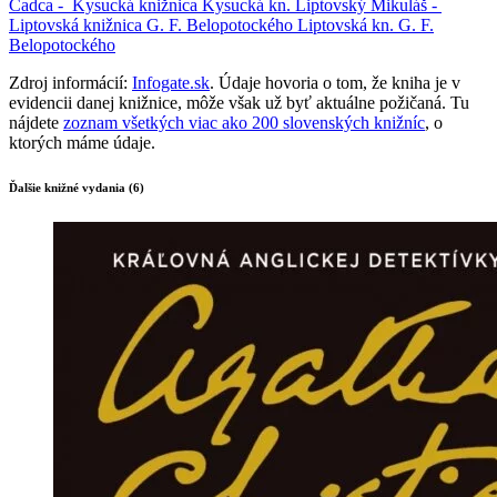
Čadca -
Kysucká knižnica
Kysucká kn.
Liptovský Mikuláš -
Liptovská knižnica G. F. Belopotockého
Liptovská kn. G. F.
Belopotockého
Zdroj informácií:
Infogate.sk
. Údaje hovoria o tom, že kniha je v
evidencii danej knižnice, môže však už byť aktuálne požičaná. Tu
nájdete
zoznam všetkých viac ako 200 slovenských knižníc
, o
ktorých máme údaje.
Ďalšie knižné vydania (6)