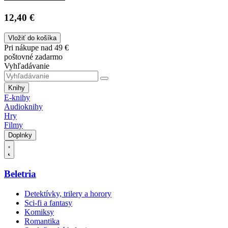
12,40 €
Vložiť do košíka
Pri nákupe nad 49 €
poštovné zadarmo
Vyhľadávanie
Knihy
E-knihy
Audioknihy
Hry
Filmy
Doplnky
Beletria
Detektívky, trilery a horory
Sci-fi a fantasy
Komiksy
Romantika