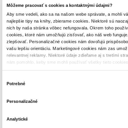
Na sklade 1 ks
Môžeme pracovať s cookies a kontaktnými údajmi?
Túto knihu máme síce aktuálne na sklade, máme však už iba
posledné kusy. Ak ju chcete mať rýchlo, ponáhľajte sa!
Aby sme vedeli, ako sa na našom webe správate, a mohli vá
Dodanie ďalších môže trvať dlhšie, zvyčajne do šiestich dní.
najlepšie tipy na knihy, zbierame cookies. Niektoré sú naoza
16,50 €
nich by naša stránka vôbec nefungovala. Okrem toho použí
cookies, ktoré nám umožňujú zisťovať, ako náš web funguje,
Vložiť do košíka
zlepšovať. Personalizačné cookies nám dovoľujú prispôsobo
vašu lepšiu orientáciu. Marketingové cookies nám zas umož
relevantnej reklamy. Niektoré údaje zdieľame aj s tretími str
nám pomohlo, keby sme mohli používať všetky tieto cookie
Výber
Potrebné
súhlasu
Personalizačné
Analytické