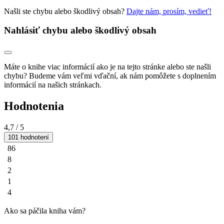
Našli ste chybu alebo škodlivý obsah?
Dajte nám, prosím, vedieť!
Nahlásiť chybu alebo škodlivý obsah
Máte o knihe viac informácií ako je na tejto stránke alebo ste našli
chybu? Budeme vám veľmi vďační, ak nám pomôžete s doplnením
informácií na našich stránkach.
Hodnotenia
4,7
/ 5
101 hodnotení
86
8
2
1
4
Ako sa páčila kniha vám?