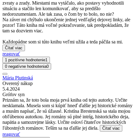
zvraty a zrady. Miestami ma vytáčalo, ako postavy vyhodnotili
situáciu a stačilo len komunikovať, aby sa predišlo
nedorozumeniam. Ale tak zasa, o čom by to bolo, no nie?
Na záver mi chýbalo ukončenie jednej vedľajšej dejovej linky, ale
pozor! Táto kniha má voľné pokračovanie, tak predpokladám, že
tam sa dozviem viac.
Každopádne som si túto knihu veľmi užila a teda páčila sa mi.
Čítať viac
reagovať
1 pozitívne hodnotenie
1
0 negatívne hodnotenia
0
Mária Plutinská
Overený nákup
5.4.2024
Grófov syn
Priznám sa, že toto bola moja prvá kniha od tejto autorky. Určite
nesklamala. Musela som si kúpiť hneď ďalšie jej historické romány
a musím napísať, že sú úžasné. Kristína Brestenská sa stala mojou
obľúbenou autorkou. Jej romány sú plné intríg, historického deja,
napätia a samozrejme lásky. Určite osloví čitateľov historických
ľúbostných románov. Teším sa na ďalšie jej diela.
Čítať viac
reagovať