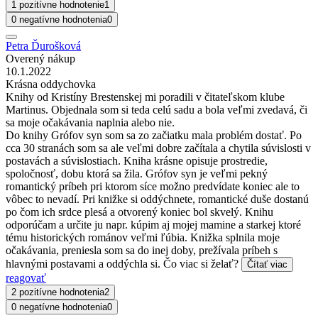
1 pozitívne hodnotenie
1
0 negatívne hodnotenia
0
Petra Ďurošková
Overený nákup
10.1.2022
Krásna oddychovka
Knihy od Kristíny Brestenskej mi poradili v čitateľskom klube
Martinus. Objednala som si teda celú sadu a bola veľmi zvedavá, či
sa moje očakávania naplnia alebo nie.
Do knihy Grófov syn som sa zo začiatku mala problém dostať. Po
cca 30 stranách som sa ale veľmi dobre začítala a chytila súvislosti v
postavách a súvislostiach. Kniha krásne opisuje prostredie,
spoločnosť, dobu ktorá sa žila. Grófov syn je veľmi pekný
romantický príbeh pri ktorom síce možno predvídate koniec ale to
vôbec to nevadí. Pri knižke si oddýchnete, romantické duše dostanú
po čom ich srdce plesá a otvorený koniec bol skvelý. Knihu
odporúčam a určite ju napr. kúpim aj mojej mamine a starkej ktoré
tému historických románov veľmi ľúbia. Knižka splnila moje
očakávania, preniesla som sa do inej doby, prežívala príbeh s
hlavnými postavami a oddýchla si. Čo viac si želať?
Čítať viac
reagovať
2 pozitívne hodnotenia
2
0 negatívne hodnotenia
0