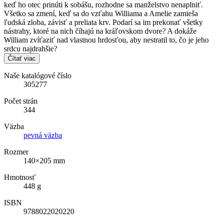
keď ho otec prinúti k sobášu, rozhodne sa manželstvo nenaplniť.
Všetko sa zmení, keď sa do vzťahu Williama a Amelie zamieša
ľudská zloba, závisť a preliata krv. Podarí sa im prekonať všetky
nástrahy, ktoré na nich číhajú na kráľovskom dvore? A dokáže
William zvíťaziť nad vlastnou hrdosťou, aby nestratil to, čo je jeho
srdcu najdrahšie?
Čítať viac
Naše katalógové číslo
305277
Počet strán
344
Väzba
pevná väzba
Rozmer
140×205 mm
Hmotnosť
448 g
ISBN
9788022020220