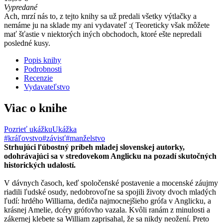
Vypredané
Ach, mrzí nás to, z tejto knihy sa už predali všetky výtlačky a
nemáme ju na sklade my ani vydavateľ :( Teoreticky však môžete
mať šťastie v niektorých iných obchodoch, ktoré ešte nepredali
posledné kusy.
Popis knihy
Podrobnosti
Recenzie
Vydavateľstvo
Viac o knihe
Pozrieť ukážku
Ukážka
#kráľovstvo
#závisť
#manželstvo
Strhujúci ľúbostný príbeh mladej slovenskej autorky,
odohrávajúci sa v stredovekom Anglicku na pozadí skutočných
historických udalostí.
V dávnych časoch, keď spoločenské postavenie a mocenské záujmy
riadili ľudské osudy, nedobrovoľne sa spojili životy dvoch mladých
ľudí: hrdého Williama, dediča najmocnejšieho grófa v Anglicku, a
krásnej Amelie, dcéry grófovho vazala. Kvôli ranám z minulosti a
zákernej klebete sa William zaprisahal, že sa nikdy neožení. Preto