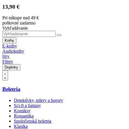
13,90 €
Pri nákupe nad 49 €
poštovné zadarmo
Vyhľadávanie
Knihy
E-knihy
Audioknihy
Hry
Filmy
Doplnky
Beletria
Detektívky, trilery a horory
Sci-fi a fantasy
Komiksy
Romantika
Spoločenská beletria
Klasika