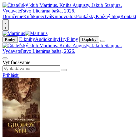
Doručenie
Kníhkupectvá
Knihovrátok
Poukážky
Knižný blog
Kontakt
E-knihy
Audioknihy
Hry
Filmy
Knihy
Doplnky
Vyhľadávanie
Prihlásiť