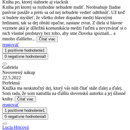
Kniha po, ktorej siahnete aj viackrát
Kniha pri ktorej sa rozhodne nebudete nudiť. Neobsahuje žiadne
pasívne pasáže a preto sa od nej nebudete vedieť odtrhnúť. Už keď
si budete myslieť, že všetko dobre dopadne medzi hlavnými
hrdinami, tak sa dej obráti opačne, nastane zvrat. Z diela si hlavne
vezmete aká je dôležitá komunikácia medzi ľuďmi a nevytvárať si o
nich vlastné predstavy bez toho, aby sme človeka spoznali... a
mnoho ďalšieho...
Čítať viac
reagovať
1 pozitívne hodnotenie
1
0 negatívne hodnotenia
0
Gabriela
Neoverený nákup
22.5.2022
Perfektná
Knižka ma neskutočný dej, ktorý vás núti čítať stále ďalej a ďalej.
Som rada, že som natrafila na ďalšiu slovenskú autorku a jej úžasné
knihy.
Čítať viac
reagovať
1 pozitívne hodnotenie
1
0 negatívne hodnotenia
0
Lucia Hricová