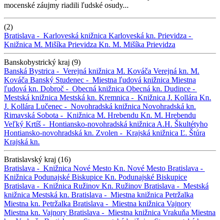
mocenské záujmy riadili ľudské osudy...
(2)
Bratislava -
Karloveská knižnica
Karloveská kn.
Prievidza -
Knižnica M. Mišíka Prievidza
Kn. M. Mišíka Prievidza
Banskobystrický kraj (9)
Banská Bystrica -
Verejná knižnica M. Kováča
Verejná kn. M.
Kováča
Banský Studenec -
Miestna ľudová knižnica
Miestna
ľudová kn.
Dobroč -
Obecná knižnica
Obecná kn.
Dudince -
Mestská knižnica
Mestská kn.
Kremnica -
Knižnica J. Kollára
Kn.
J. Kollára
Lučenec -
Novohradská knižnica
Novohradská kn.
Rimavská Sobota -
Knižnica M. Hrebendu
Kn. M. Hrebendu
Veľký Krtíš -
Hontiansko-novohradská knižnica A.H. Škultétyho
Hontiansko-novohradská kn.
Zvolen -
Krajská knižnica Ľ. Štúra
Krajská kn.
Bratislavský kraj (16)
Bratislava -
Knižnica Nové Mesto
Kn. Nové Mesto
Bratislava -
Knižnica Podunajské Biskupice
Kn. Podunajské Biskupice
Bratislava -
Knižnica Ružinov
Kn. Ružinov
Bratislava -
Mestská
knižnica
Mestská kn.
Bratislava -
Miestna knižnica Petržalka
Miestna kn. Petržalka
Bratislava -
Miestna knižnica Vajnory
Miestna kn. Vajnory
Bratislava -
Miestna knižnica Vrakuňa
Miestna