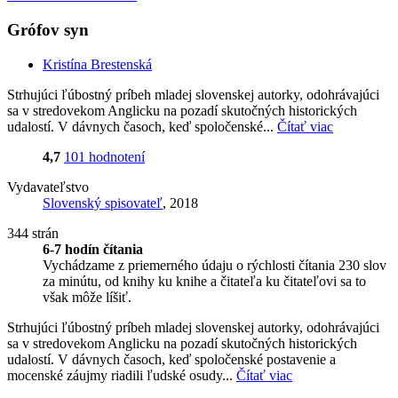
Grófov syn
Kristína Brestenská
Strhujúci ľúbostný príbeh mladej slovenskej autorky, odohrávajúci
sa v stredovekom Anglicku na pozadí skutočných historických
udalostí. V dávnych časoch, keď spoločenské...
Čítať viac
4,7
101 hodnotení
Vydavateľstvo
Slovenský spisovateľ
, 2018
344 strán
6-7 hodín čítania
Vychádzame z priemerného údaju o rýchlosti čítania 230 slov
za minútu, od knihy ku knihe a čitateľa ku čitateľovi sa to
však môže líšiť.
Strhujúci ľúbostný príbeh mladej slovenskej autorky, odohrávajúci
sa v stredovekom Anglicku na pozadí skutočných historických
udalostí. V dávnych časoch, keď spoločenské postavenie a
mocenské záujmy riadili ľudské osudy...
Čítať viac