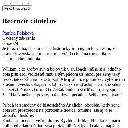
Pridať recenziu
Recenzie čitateľov
Patrícia Poláková
Overený zákazník
6.5.2024
Je to už doba, čo som čítala historický román, preto sa teším, že
práve slovenská autorka mi prinavrátila chuť na romantiku z
historického obdobia.
William, ako grófov syn a bojovník v službách kráľa, si z jedného
boja priniesol viditeľnú ranu a tým pádom už nebol pre ženy taký
fešák, takže sám na ne zatrpkol. Ale gróf chce potomka. Vyberie mu
krásnu nevestu. Obaja sú z tohto zväzku nešťastní, ale rôzne situácie
ich vzťah čoraz viac utužia. Avšak bude to stačiť na to, aby spolu
žili? Dá Amelia na povery o diablovej pečati na Williamovej tvári?
Príbeh je zasadený do historického Anglicka, obdobia, kedy žena
bola len prostriedok na porodenie dediča. Smutné, ale aj to je
súčasťou histórie.
Kniha sa mi čítala veľmi dobre. Rýchlo a ľahko. Niektoré situácie
boli predvídateľné, iné zasa prekvapili. Nechýbala akcia, napätie,