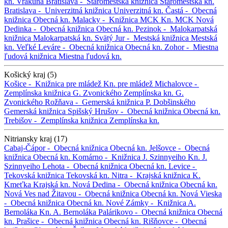
kn. Vrakuňa
Bratislava -
Staromestská knižnica
Staromestská kn.
Bratislava -
Univerzitná knižnica
Univerzitná kn.
Častá -
Obecná
knižnica
Obecná kn.
Malacky -
Knižnica MCK
Kn. MCK
Nová
Dedinka -
Obecná knižnica
Obecná kn.
Pezinok -
Malokarpatská
knižnica
Malokarpatská kn.
Svätý Jur -
Mestská knižnica
Mestská
kn.
Veľké Leváre -
Obecná knižnica
Obecná kn.
Zohor -
Miestna
ľudová knižnica
Miestna ľudová kn.
Košický kraj (5)
Košice -
Knižnica pre mládež
Kn. pre mládež
Michalovce -
Zemplínska knižnica G. Zvonického
Zemplínska kn. G.
Zvonického
Rožňava -
Gemerská knižnica P. Dobšinského
Gemerská knižnica
Spišský Hrušov -
Obecná knižnica
Obecná kn.
Trebišov -
Zemplínska knižnica
Zemplínska kn.
Nitriansky kraj (17)
Cabaj-Čápor -
Obecná knižnica
Obecná kn.
Jelšovce -
Obecná
knižnica
Obecná kn.
Komárno -
Knižnica J. Szinnyeiho
Kn. J.
Szinnyeiho
Lehota -
Obecná knižnica
Obecná kn.
Levice -
Tekovská knižnica
Tekovská kn.
Nitra -
Krajská knižnica K.
Kmeťka
Krajská kn.
Nová Dedina -
Obecná knižnica
Obecná kn.
Nová Ves nad Žitavou -
Obecná knižnica
Obecná kn.
Nová Vieska
-
Obecná knižnica
Obecná kn.
Nové Zámky -
Knižnica A.
Bernoláka
Kn. A. Bernoláka
Palárikovo -
Obecná knižnica
Obecná
kn.
Prašice -
Obecná knižnica
Obecná kn.
Rišňovce -
Obecná