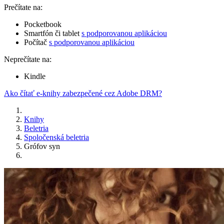
Prečítate na:
Pocketbook
Smartfón či tablet
s podporovanou aplikáciou
Počítač
s podporovanou aplikáciou
Neprečítate na:
Kindle
Ako čítať e-knihy zabezpečené cez Adobe DRM?
Knihy
Beletria
Spoločenská beletria
Grófov syn