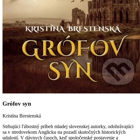
Grófov syn
Kristína Brestenská
Strhujúci ľúbostný príbeh mladej slovenskej autorky, odohrávajúci
sa v stredovekom Anglicku na pozadí skutočných historických
udalostí. V dávnych časoch, keď spoločenské postavenie a