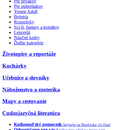
Pre prvákov
Pre pubertiakov
Young Adult
Beletria
Rozprávky
Sci-fi, fantasy a komiksy
Leporelá
Náučné knihy
Ďalšie kategórie
Životopisy a reportáže
Kuchárky
Učebnice a slovníky
Náboženstvo a ezoterika
Mapy a cestovanie
Cudzojazyčná literatúra
Knihomoľský pomocník
Spýtajte sa Sherlocka, čo čítať
Odporúčame pre vás
Knižné tipy ušité na mieru vám