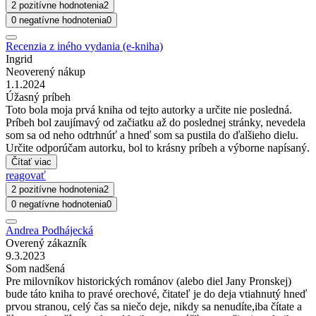
2 pozitívne hodnotenia
2
0 negatívne hodnotenia
0
Recenzia z iného vydania (e-kniha)
Ingrid
Neoverený nákup
1.1.2024
Úžasný príbeh
Toto bola moja prvá kniha od tejto autorky a určite nie posledná.
Príbeh bol zaujímavý od začiatku až do poslednej stránky, nevedela
som sa od neho odtrhnúť a hneď som sa pustila do ďalšieho dielu.
Určite odporúčam autorku, bol to krásny príbeh a výborne napísaný.
Čítať viac
reagovať
2 pozitívne hodnotenia
2
0 negatívne hodnotenia
0
Andrea Podhájecká
Overený zákazník
9.3.2023
Som nadšená
Pre milovníkov historických románov (alebo diel Jany Pronskej)
bude táto kniha to pravé orechové, čitateľ je do deja vtiahnutý hneď
prvou stranou, celý čas sa niečo deje, nikdy sa nenudíte,iba čítate a