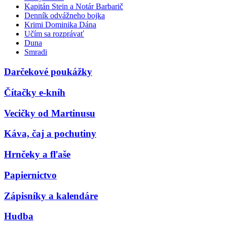
Kapitán Stein a Notár Barbarič
Denník odvážneho bojka
Krimi Dominika Dána
Učím sa rozprávať
Duna
Smradi
Darčekové poukážky
Čítačky e-kníh
Vecičky od Martinusu
Káva, čaj a pochutiny
Hrnčeky a fľaše
Papiernictvo
Zápisníky a kalendáre
Hudba