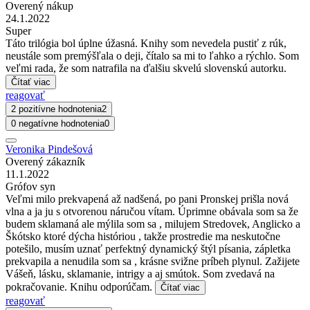
Overený nákup
24.1.2022
Super
Táto trilógia bol úplne úžasná. Knihy som nevedela pustiť z rúk,
neustále som premýšľala o deji, čítalo sa mi to ľahko a rýchlo. Som
veľmi rada, že som natrafila na ďalšiu skvelú slovenskú autorku.
Čítať viac
reagovať
2 pozitívne hodnotenia
2
0 negatívne hodnotenia
0
Veronika Pindešová
Overený zákazník
11.1.2022
Grófov syn
Veľmi milo prekvapená až nadšená, po pani Pronskej prišla nová
vlna a ja ju s otvorenou náručou vítam. Úprimne obávala som sa že
budem sklamaná ale mýlila som sa , milujem Stredovek, Anglicko a
Škótsko ktoré dýcha históriou , takže prostredie ma neskutočne
potešilo, musím uznať perfektný dynamický štýl písania, zápletka
prekvapila a nenudila som sa , krásne svižne príbeh plynul. Zažijete
Vášeň, lásku, sklamanie, intrigy a aj smútok. Som zvedavá na
pokračovanie. Knihu odporúčam.
Čítať viac
reagovať