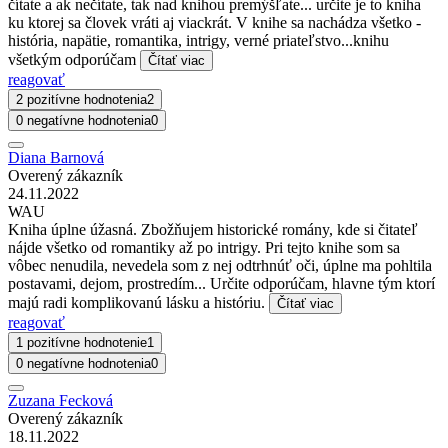
čítate a ak nečítate, tak nad knihou premýšľate... určite je to kniha
ku ktorej sa človek vráti aj viackrát. V knihe sa nachádza všetko -
história, napätie, romantika, intrigy, verné priateľstvo...knihu
všetkým odporúčam
Čítať viac
reagovať
2 pozitívne hodnotenia
2
0 negatívne hodnotenia
0
Diana Barnová
Overený zákazník
24.11.2022
WAU
Kniha úplne úžasná. Zbožňujem historické romány, kde si čitateľ
nájde všetko od romantiky až po intrigy. Pri tejto knihe som sa
vôbec nenudila, nevedela som z nej odtrhnúť oči, úplne ma pohltila
postavami, dejom, prostredím... Určite odporúčam, hlavne tým ktorí
majú radi komplikovanú lásku a históriu.
Čítať viac
reagovať
1 pozitívne hodnotenie
1
0 negatívne hodnotenia
0
Zuzana Fecková
Overený zákazník
18.11.2022