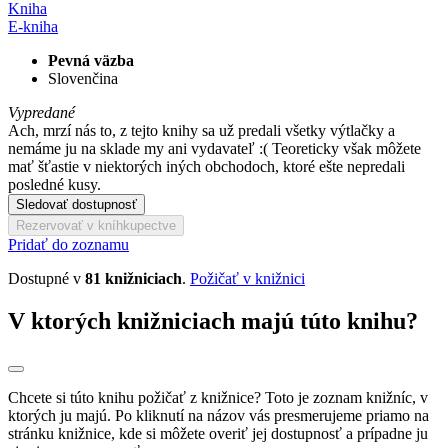
Kniha
E-kniha
Pevná väzba
Slovenčina
Vypredané
Ach, mrzí nás to, z tejto knihy sa už predali všetky výtlačky a
nemáme ju na sklade my ani vydavateľ :( Teoreticky však môžete
mať šťastie v niektorých iných obchodoch, ktoré ešte nepredali
posledné kusy.
Sledovať dostupnosť
Rezervovať v kníhkupectve
Pridať do zoznamu
Dostupné v
81 knižniciach
.
Požičať v knižnici
V ktorých knižniciach majú túto knihu?
Chcete si túto knihu požičať z knižnice? Toto je zoznam knižníc, v
ktorých ju majú. Po kliknutí na názov vás presmerujeme priamo na
stránku knižnice, kde si môžete overiť jej dostupnosť a prípadne ju