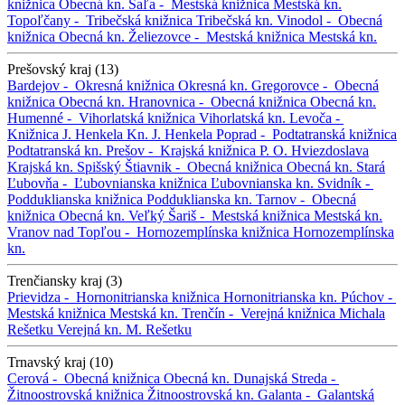
knižnica
Obecná kn.
Šaľa -
Mestská knižnica
Mestská kn.
Topoľčany -
Tribečská knižnica
Tribečská kn.
Vinodol -
Obecná
knižnica
Obecná kn.
Želiezovce -
Mestská knižnica
Mestská kn.
Prešovský kraj (13)
Bardejov -
Okresná knižnica
Okresná kn.
Gregorovce -
Obecná
knižnica
Obecná kn.
Hranovnica -
Obecná knižnica
Obecná kn.
Humenné -
Vihorlatská knižnica
Vihorlatská kn.
Levoča -
Knižnica J. Henkela
Kn. J. Henkela
Poprad -
Podtatranská knižnica
Podtatranská kn.
Prešov -
Krajská knižnica P. O. Hviezdoslava
Krajská kn.
Spišský Štiavnik -
Obecná knižnica
Obecná kn.
Stará
Ľubovňa -
Ľubovnianska knižnica
Ľubovnianska kn.
Svidník -
Podduklianska knižnica
Podduklianska kn.
Tarnov -
Obecná
knižnica
Obecná kn.
Veľký Šariš -
Mestská knižnica
Mestská kn.
Vranov nad Topľou -
Hornozemplínska knižnica
Hornozemplínska
kn.
Trenčiansky kraj (3)
Prievidza -
Hornonitrianska knižnica
Hornonitrianska kn.
Púchov -
Mestská knižnica
Mestská kn.
Trenčín -
Verejná knižnica Michala
Rešetku
Verejná kn. M. Rešetku
Trnavský kraj (10)
Cerová -
Obecná knižnica
Obecná kn.
Dunajská Streda -
Žitnoostrovská knižnica
Žitnoostrovská kn.
Galanta -
Galantská