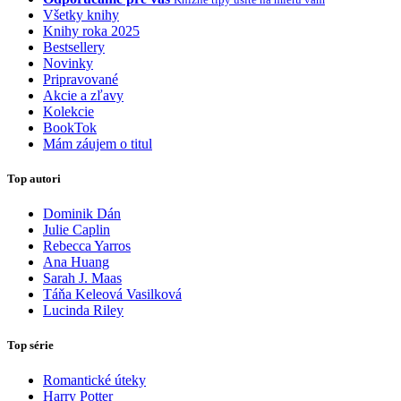
Všetky knihy
Knihy roka 2025
Bestsellery
Novinky
Pripravované
Akcie a zľavy
Kolekcie
BookTok
Mám záujem o titul
Top autori
Dominik Dán
Julie Caplin
Rebecca Yarros
Ana Huang
Sarah J. Maas
Táňa Keleová Vasilková
Lucinda Riley
Top série
Romantické úteky
Harry Potter