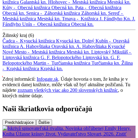
knižnica
Galantská kn.
Hlohovec -
Mestská knižnica
Mestská kn.
Kúty -
Obecná knižnica
Obecná kn.
Pata -
Obecná knižnica
Obecná kn.
Senica -
Záhorská knižnica
Záhorská kn.
Sereď -
Mestská knižnica
Mestská kn.
Trnava -
Knižnica J. Fándlyho
Kn. J.
Fándlyho
Unín -
Obecná knižnica
Obecná kn.
Žilinský kraj (6)
Čadca -
Kysucká knižnica
Kysucká kn.
Dolný Kubín -
Oravská
knižnica A. Habovštiaka
Oravská kn. A. Habovštiaka
Kysucké
Nové Mesto -
Mestská knižnica
Mestská kn.
Liptovský Mikuláš -
Liptovská knižnica G. F. Belopotockého
Liptovská kn. G. F.
Belopotockého
Martin -
Turčianska knižnica
Turčianska kn.
Žilina
-
Krajská knižnica
Krajská kn.
Zdroj informácií:
Infogate.sk
. Údaje hovoria o tom, že kniha je v
evidencii danej knižnice, môže však už byť aktuálne požičaná. Tu
nájdete
zoznam všetkých viac ako 200 slovenských knižníc
, o
ktorých máme údaje.
Naši škriatkovia odporúčajú
Predchádzajúce
Ďalšie