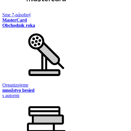
Sme 7-násobný
MasterCard
Obchodník roka
Organizujeme
množstvo besied
s autormi