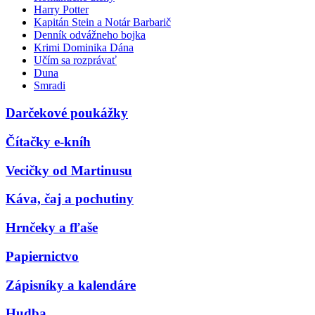
Harry Potter
Kapitán Stein a Notár Barbarič
Denník odvážneho bojka
Krimi Dominika Dána
Učím sa rozprávať
Duna
Smradi
Darčekové poukážky
Čítačky e-kníh
Vecičky od Martinusu
Káva, čaj a pochutiny
Hrnčeky a fľaše
Papiernictvo
Zápisníky a kalendáre
Hudba