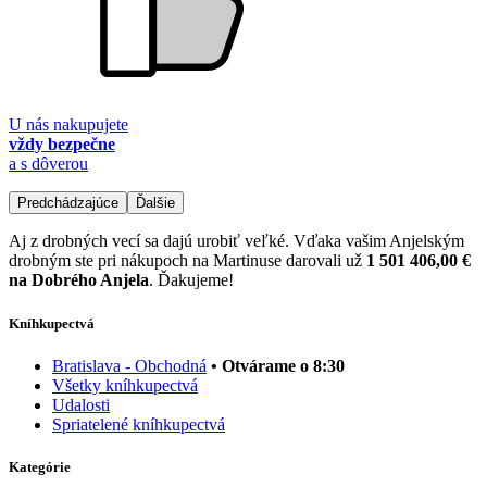
U nás nakupujete
vždy bezpečne
a s dôverou
Predchádzajúce
Ďalšie
Aj z drobných vecí sa dajú urobiť veľké. Vďaka vašim Anjelským
drobným ste pri nákupoch na Martinuse darovali už
1 501 406,00 €
na Dobrého Anjela
. Ďakujeme!
Kníhkupectvá
Bratislava - Obchodná
• Otvárame o 8:30
Všetky kníhkupectvá
Udalosti
Spriatelené kníhkupectvá
Kategórie