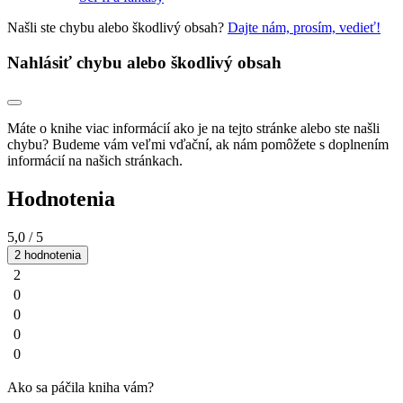
Našli ste chybu alebo škodlivý obsah?
Dajte nám, prosím, vedieť!
Nahlásiť chybu alebo škodlivý obsah
Máte o knihe viac informácií ako je na tejto stránke alebo ste našli
chybu? Budeme vám veľmi vďační, ak nám pomôžete s doplnením
informácií na našich stránkach.
Hodnotenia
5,0
/ 5
2 hodnotenia
2
0
0
0
0
Ako sa páčila kniha vám?