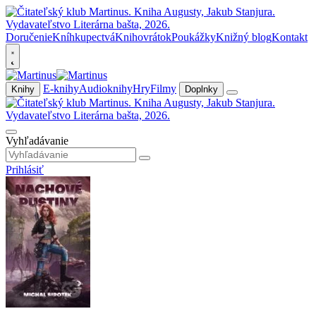
Doručenie
Kníhkupectvá
Knihovrátok
Poukážky
Knižný blog
Kontakt
E-knihy
Audioknihy
Hry
Filmy
Knihy
Doplnky
Vyhľadávanie
Prihlásiť