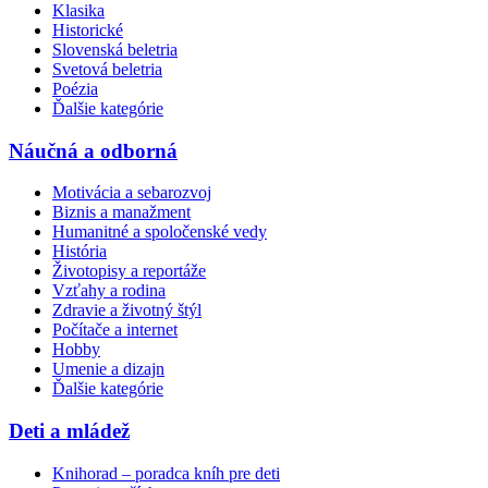
Klasika
Historické
Slovenská beletria
Svetová beletria
Poézia
Ďalšie kategórie
Náučná a odborná
Motivácia a sebarozvoj
Biznis a manažment
Humanitné a spoločenské vedy
História
Životopisy a reportáže
Vzťahy a rodina
Zdravie a životný štýl
Počítače a internet
Hobby
Umenie a dizajn
Ďalšie kategórie
Deti a mládež
Knihorad – poradca kníh pre deti