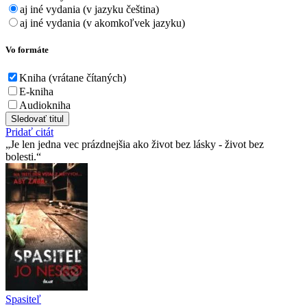
aj iné vydania (v jazyku čeština)
aj iné vydania (v akomkoľvek jazyku)
Vo formáte
Kniha (vrátane čítaných)
E-kniha
Audiokniha
Sledovať titul
Pridať citát
Je len jedna vec prázdnejšia ako život bez lásky - život bez
bolesti.
Spasiteľ