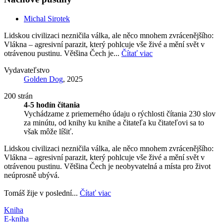
Michal Sirotek
Lidskou civilizaci nezničila válka, ale něco mnohem zvrácenějšího:
Vlákna – agresivní parazit, který pohlcuje vše živé a mění svět v
otrávenou pustinu. Většina Čech je...
Čítať viac
Vydavateľstvo
Golden Dog
, 2025
200 strán
4-5 hodín čítania
Vychádzame z priemerného údaju o rýchlosti čítania 230 slov
za minútu, od knihy ku knihe a čitateľa ku čitateľovi sa to
však môže líšiť.
Lidskou civilizaci nezničila válka, ale něco mnohem zvrácenějšího:
Vlákna – agresivní parazit, který pohlcuje vše živé a mění svět v
otrávenou pustinu. Většina Čech je neobyvatelná a místa pro život
neúprosně ubývá.
Tomáš žije v poslední...
Čítať viac
Kniha
E-kniha