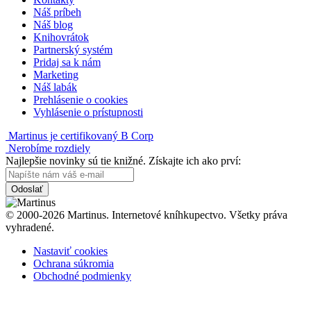
Náš príbeh
Náš blog
Knihovrátok
Partnerský systém
Pridaj sa k nám
Marketing
Náš labák
Prehlásenie o cookies
Vyhlásenie o prístupnosti
Martinus je certifikovaný B Corp
Nerobíme rozdiely
Najlepšie novinky sú tie knižné. Získajte ich ako prví:
Odoslať
© 2000-2026 Martinus. Internetové kníhkupectvo. Všetky práva
vyhradené.
Nastaviť cookies
Ochrana súkromia
Obchodné podmienky