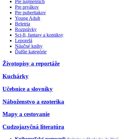
Pre najmenších
Pre prvákov
Pre pubertiakov
Young Adult
Beletria
Rozprávky
Sci-fi, fantasy a komiksy
Leporelá
Náučné knihy
Ďalšie kategórie
Životopisy a reportáže
Kuchárky
Učebnice a slovníky
Náboženstvo a ezoterika
Mapy a cestovanie
Cudzojazyčná literatúra
Knihomoľský pomocník