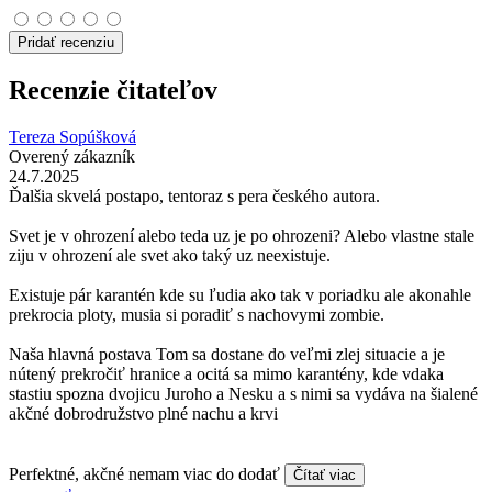
Pridať recenziu
Recenzie čitateľov
Tereza Sopúšková
Overený zákazník
24.7.2025
Ďalšia skvelá postapo, tentoraz s pera českého autora.
Svet je v ohrození alebo teda uz je po ohrozeni? Alebo vlastne stale
ziju v ohrození ale svet ako taký uz neexistuje.
Existuje pár karantén kde su ľudia ako tak v poriadku ale akonahle
prekrocia ploty, musia si poradiť s nachovymi zombie.
Naša hlavná postava Tom sa dostane do veľmi zlej situacie a je
nútený prekročiť hranice a ocitá sa mimo karantény, kde vdaka
stastiu spozna dvojicu Juroho a Nesku a s nimi sa vydáva na šialené
akčné dobrodružstvo plné nachu a krvi
Perfektné, akčné nemam viac do dodať
Čítať viac