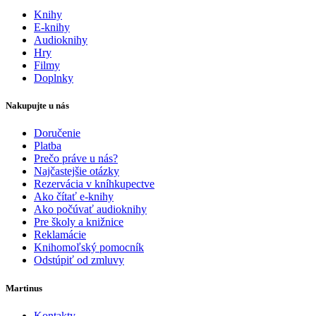
Knihy
E-knihy
Audioknihy
Hry
Filmy
Doplnky
Nakupujte u nás
Doručenie
Platba
Prečo práve u nás?
Najčastejšie otázky
Rezervácia v kníhkupectve
Ako čítať e-knihy
Ako počúvať audioknihy
Pre školy a knižnice
Reklamácie
Knihomoľský pomocník
Odstúpiť od zmluvy
Martinus
Kontakty