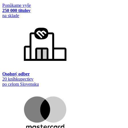
Ponúkame vyše
250 000 titulov
na sklade
Osobný odber
20 kníhkupectiev
po celom Slovensku