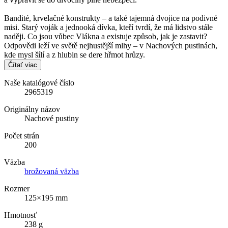
Bandité, krvelačné konstrukty – a také tajemná dvojice na podivné
misi. Starý voják a jednooká dívka, kteří tvrdí, že má lidstvo stále
naději. Co jsou vůbec Vlákna a existuje způsob, jak je zastavit?
Odpovědi leží ve světě nejhustější mlhy – v Nachových pustinách,
kde mysl šílí a z hlubin se dere hřmot hrůzy.
Čítať viac
Naše katalógové číslo
2965319
Originálny názov
Nachové pustiny
Počet strán
200
Väzba
brožovaná väzba
Rozmer
125×195 mm
Hmotnosť
238 g