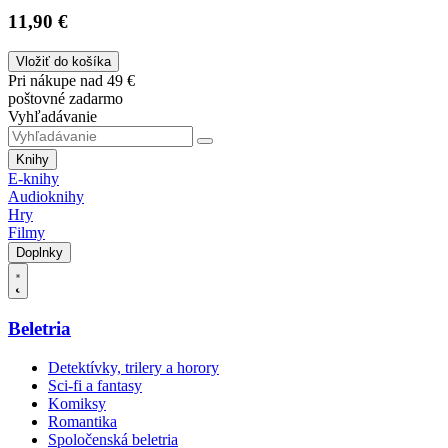
11,90 €
Vložiť do košíka
Pri nákupe nad 49 €
poštovné zadarmo
Vyhľadávanie
Knihy
E-knihy
Audioknihy
Hry
Filmy
Doplnky
Beletria
Detektívky, trilery a horory
Sci-fi a fantasy
Komiksy
Romantika
Spoločenská beletria