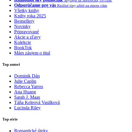
Spýtajte sa Sherlocka, čo čítať
Odporúčame pre vás
Knižné tipy ušité na mieru vám
Všetky knihy
Knihy roka 2025
Bestsellery
Novinky
Pripravované
Akcie a zľavy
Kolekcie
BookTok
Mám záujem o titul
Top autori
Dominik Dán
Julie Caplin
Rebecca Yarros
Ana Huang
Sarah J. Maas
Táňa Keleová Vasilková
Lucinda Riley
Top série
Romantické úteky