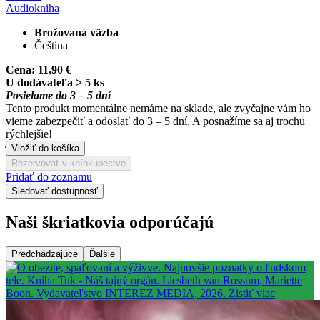
Audiokniha
Brožovaná väzba
Čeština
Cena:
11,90 €
U dodávateľa > 5 ks
Posielame do 3 – 5 dní
Tento produkt momentálne nemáme na sklade, ale zvyčajne vám ho
vieme zabezpečiť a odoslať do 3 – 5 dní. A posnažíme sa aj trochu
rýchlejšie!
Vložiť do košíka
Rezervovať v kníhkupectve
Pridať do zoznamu
Sledovať dostupnosť
Naši škriatkovia odporúčajú
Predchádzajúce
Ďalšie