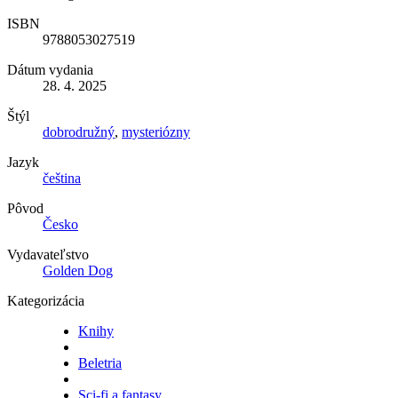
ISBN
9788053027519
Dátum vydania
28. 4. 2025
Štýl
dobrodružný
,
mysteriózny
Jazyk
čeština
Pôvod
Česko
Vydavateľstvo
Golden Dog
Kategorizácia
Knihy
Beletria
Sci-fi a fantasy