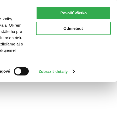
Povoliť všetko
a knihy,
ovala. Okrem
Odmietnuť
stále ho pre
u orientáciu.
dieľame aj s
Ďakujeme!
ngové
Zobraziť detaily