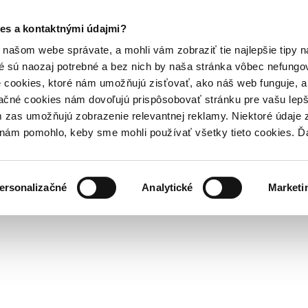
es a kontaktnými údajmi?
našom webe správate, a mohli vám zobraziť tie najlepšie tipy n
é sú naozaj potrebné a bez nich by naša stránka vôbec nefung
 cookies, ktoré nám umožňujú zisťovať, ako náš web funguje, a 
ačné cookies nám dovoľujú prispôsobovať stránku pre vašu lepši
zas umožňujú zobrazenie relevantnej reklamy. Niektoré údaje z
y nám pomohlo, keby sme mohli používať všetky tieto cookies. 
ersonalizačné
Analytické
Marketi