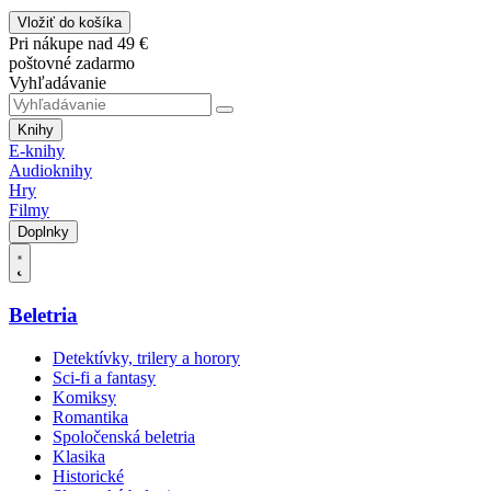
Vložiť do košíka
Pri nákupe nad 49 €
poštovné zadarmo
Vyhľadávanie
Knihy
E-knihy
Audioknihy
Hry
Filmy
Doplnky
Beletria
Detektívky, trilery a horory
Sci-fi a fantasy
Komiksy
Romantika
Spoločenská beletria
Klasika
Historické