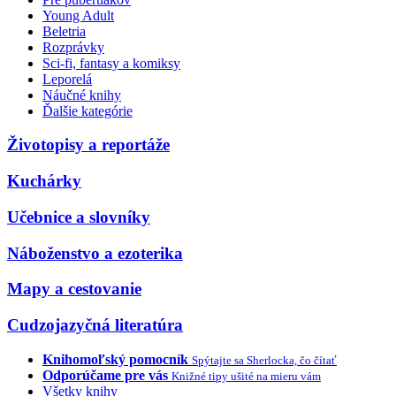
Young Adult
Beletria
Rozprávky
Sci-fi, fantasy a komiksy
Leporelá
Náučné knihy
Ďalšie kategórie
Životopisy a reportáže
Kuchárky
Učebnice a slovníky
Náboženstvo a ezoterika
Mapy a cestovanie
Cudzojazyčná literatúra
Knihomoľský pomocník
Spýtajte sa Sherlocka, čo čítať
Odporúčame pre vás
Knižné tipy ušité na mieru vám
Všetky knihy