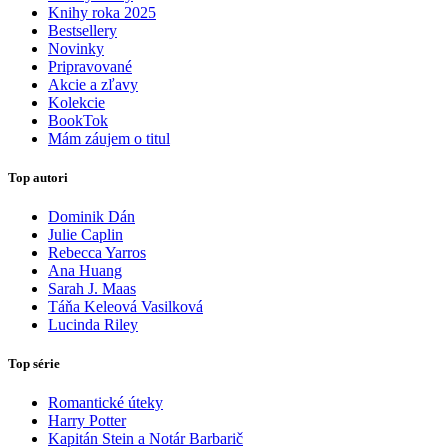
Knihy roka 2025
Bestsellery
Novinky
Pripravované
Akcie a zľavy
Kolekcie
BookTok
Mám záujem o titul
Top autori
Dominik Dán
Julie Caplin
Rebecca Yarros
Ana Huang
Sarah J. Maas
Táňa Keleová Vasilková
Lucinda Riley
Top série
Romantické úteky
Harry Potter
Kapitán Stein a Notár Barbarič