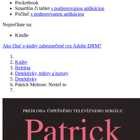
Pocketbook
Smartfón či tablet
s podporovanou aplikáciou
Počítač
s podporovanou aplikáciou
Neprečítate na:
Kindle
Ako čítať e-knihy zabezpečené cez Adobe DRM?
Knihy
Beletria
Detektívky, trilery a horory
Detektívky
Patrick Melrose: Nerieš to