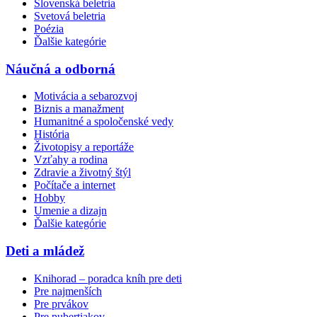
Slovenská beletria
Svetová beletria
Poézia
Ďalšie kategórie
Náučná a odborná
Motivácia a sebarozvoj
Biznis a manažment
Humanitné a spoločenské vedy
História
Životopisy a reportáže
Vzťahy a rodina
Zdravie a životný štýl
Počítače a internet
Hobby
Umenie a dizajn
Ďalšie kategórie
Deti a mládež
Knihorad – poradca kníh pre deti
Pre najmenších
Pre prvákov
Pre pubertiakov