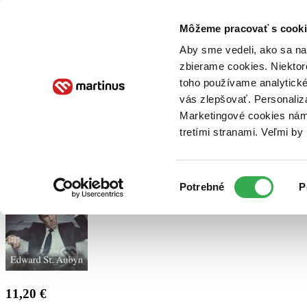
Doručenie
Kníhkupectvá
Knihovrátok
Poukážky
Knižný blog
Kontakt
Môžeme pracovať s cooki
Aby sme vedeli, ako sa na 
zbierame cookies. Niektor
E-knihy
Audioknihy
Hry
Filmy
Knihy
Doplnky
toho používame analytické
vás zlepšovať. Personaliz
Vyhľadávanie
Marketingové cookies nám 
tretími stranami. Veľmi b
Prihlásiť
Výber
Potrebné
P
súhlasu
11,20 €