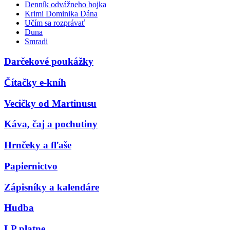
Denník odvážneho bojka
Krimi Dominika Dána
Učím sa rozprávať
Duna
Smradi
Darčekové poukážky
Čítačky e-kníh
Vecičky od Martinusu
Káva, čaj a pochutiny
Hrnčeky a fľaše
Papiernictvo
Zápisníky a kalendáre
Hudba
LP platne