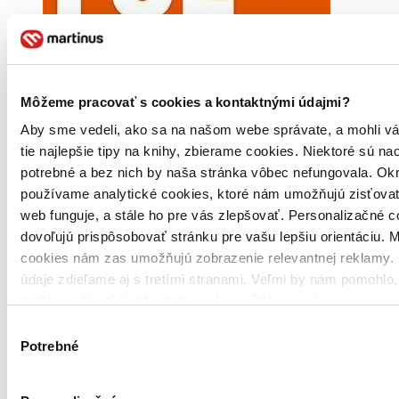
Môžeme pracovať s cookies a kontaktnými údajmi?
Aby sme vedeli, ako sa na našom webe správate, a mohli v
tie najlepšie tipy na knihy, zbierame cookies. Niektoré sú na
potrebné a bez nich by naša stránka vôbec nefungovala. Ok
používame analytické cookies, ktoré nám umožňujú zisťovať
Brožovaná väzba
Angličtina, 2019
web funguje, a stále ho pre vás zlepšovať. Personalizačné 
Na sklade 2 ks
dovoľujú prispôsobovať stránku pre vašu lepšiu orientáciu. 
Túto knihu máme síce aktuálne na sklade, máme však už iba
cookies nám zas umožňujú zobrazenie relevantnej reklamy. 
posledné kusy. Ak ju chcete mať rýchlo, ponáhľajte sa!
Dodanie ďalších môže trvať dlhšie, zvyčajne do 31 dní.
údaje zdieľame aj s tretími stranami. Veľmi by nám pomohlo
mohli používať všetky tieto cookies. Ďakujeme!
16,20 €
Výber
Potrebné
Vložiť do košíka
súhlasu