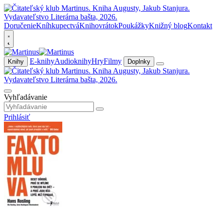
Doručenie
Kníhkupectvá
Knihovrátok
Poukážky
Knižný blog
Kontakt
E-knihy
Audioknihy
Hry
Filmy
Knihy
Doplnky
Vyhľadávanie
Prihlásiť