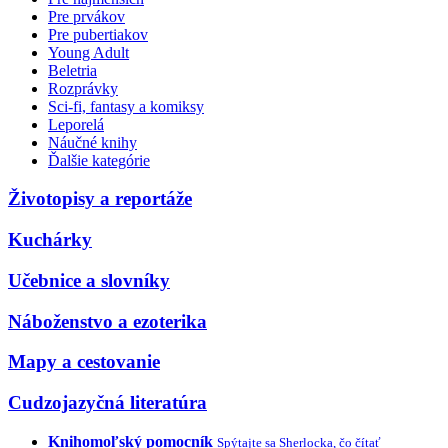
Pre prvákov
Pre pubertiakov
Young Adult
Beletria
Rozprávky
Sci-fi, fantasy a komiksy
Leporelá
Náučné knihy
Ďalšie kategórie
Životopisy a reportáže
Kuchárky
Učebnice a slovníky
Náboženstvo a ezoterika
Mapy a cestovanie
Cudzojazyčná literatúra
Knihomoľský pomocník
Spýtajte sa Sherlocka, čo čítať