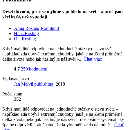
Deset důvodů, proč se mýlíme v pohledu na svět – a proč jsou
věci lepší, než vypadají
Anna Rosling Rönnlund
Hans Rosling
Ola Rosling
Když mají lidé odpovídat na jednoduché otázky o stavu světa –
například zda ubývá extrémní chudoby, jaká je na Zemi průměrná
délka života nebo jak násilný je náš svět –...
Čítať viac
4,7
259 hodnotení
Vydavateľstvo
Jan Melvil publishing
, 2018
Počet strán
352
Když mají lidé odpovídat na jednoduché otázky o stavu světa –
například zda ubývá extrémní chudoby, jaká je na Zemi průměrná
délka života nebo jak násilný je náš svět – dostáváme systematicky
špatné odpovědi. Tak špatné, že kdyby měli zcela náhodně...
Čítať
viac