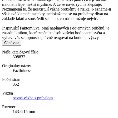
mnohem lépe, než si myslíme. A že se navíc rychle zlepšuje.
Neznamená to, že neexistují vážné problémy a rizika. Neznáme-li
však své klamné instinkty, nedokážeme se na problémy dívat na
základě faktů a soustředit se na to, co nás ohrožuje nejvíc.
Inspirující Faktomluva, plná napínavých i dojemných příběhů, je
zásadní knihou, která změní způsob vašeho hodnocení světa a
vybaví vás schopností správně reagovat na budoucí výzvy.
Čítať viac
Naše katalógové číslo
308832
Originálny názov
Factfulness
Počet strán
352
Väzba
pevná väzba s prebalom
Rozmer
143×215 mm