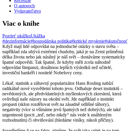
Recenzie
O autoroch
Vydavateľstvo
Viac o knihe
Pozrieť ukážku
Ukážka
#dezinformácie
#hospodárska politika
#kritické myslenie
#skutočnosť
Když mají lidé odpovídat na jednoduché otázky o stavu světa –
například zda ubývá extrémní chudoby, jaká je na Zemi průměrná
délka života nebo jak násilný je náš svět – dostáváme systematicky
špatné odpovědi. Tak špatné, že kdyby měli zcela náhodně
odpovídat šimpanzi, dosáhnou lepších výsledků než učitelé,
investiční bankéři i nositelé Nobelovy ceny.
Lékař, statistik a zábavný popularizátor Hans Rosling nabízí
radikálně nové vysvětletní tohoto jevu. Odhaluje deset instinktů –
nevědomých, ale předvídatelných myšlenkových zkreslení, která
ovlivňují naše názory na okolní svět. Jde například o instinkt
propasti (sklon rozdělovat svět na zásadně odlišné tábory),
negativity (více si všímáme jevů špatných než dobrých), ale také
urgentnosti (pocit „teď, nebo nikdy“ nás vede k unáhleným
rozhodnutím) či obviňování (hledáme viníky, nikoli příčiny).
Soustředíme-li se na fakta, zjistíme, že svět jako celek je na tom