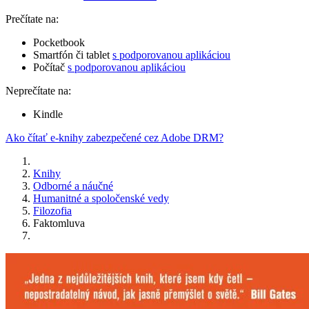
Prečítate na:
Pocketbook
Smartfón či tablet
s podporovanou aplikáciou
Počítač
s podporovanou aplikáciou
Neprečítate na:
Kindle
Ako čítať e-knihy zabezpečené cez Adobe DRM?
Knihy
Odborné a náučné
Humanitné a spoločenské vedy
Filozofia
Faktomluva