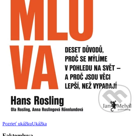
Pozrieť ukážku
Ukážka
Faktomluva