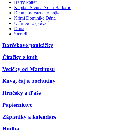
Harry Potter
Kapitán Stein a Notár Barbarič
Denník odvážneho bojka
Krimi Dominika Dána
Učím sa rozprávať
Duna
Smradi
Darčekové poukážky
Čítačky e-kníh
Vecičky od Martinusu
Káva, čaj a pochutiny
Hrnčeky a fľaše
Papiernictvo
Zápisníky a kalendáre
Hudba