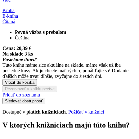
Kniha
E-kniha
Čítaná
Pevná väzba s prebalom
Čeština
Cena:
20,39 €
Na sklade 3 ks
Posielame ihneď
Túto knihu máme síce aktuálne na sklade, máme však už iba
posledné kusy. Ak ju chcete mať rýchlo, ponáhľajte sa! Dodanie
ďalších môže trvať dlhšie, zvyčajne do šiestich dní.
Vložiť do košíka
Rezervovať v kníhkupectve
Pridať do zoznamu
Sledovať dostupnosť
Dostupné v
piatich knižniciach
.
Požičať v knižnici
V ktorých knižniciach majú túto knihu?