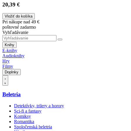
20,39 €
Vložiť do košíka
Pri nákupe nad 49 €
poštovné zadarmo
Vyhľadávanie
Knihy
E-knihy
Audioknihy
Hry
Filmy
Doplnky
Beletria
Detektívky, trilery a horory
Sci-fi a fantasy
Komiksy
Romantika
Spoločenská beletria