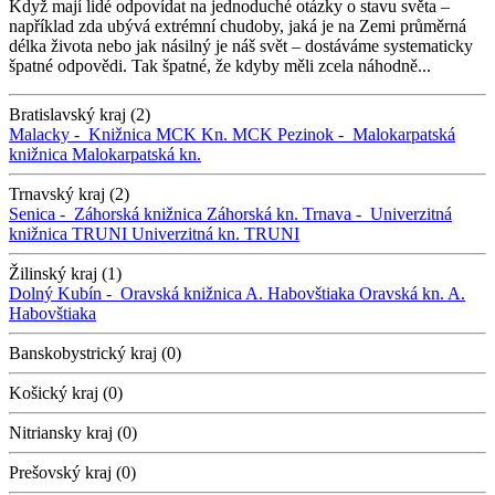
Když mají lidé odpovídat na jednoduché otázky o stavu světa –
například zda ubývá extrémní chudoby, jaká je na Zemi průměrná
délka života nebo jak násilný je náš svět – dostáváme systematicky
špatné odpovědi. Tak špatné, že kdyby měli zcela náhodně...
Bratislavský kraj (2)
Malacky -
Knižnica MCK
Kn. MCK
Pezinok -
Malokarpatská
knižnica
Malokarpatská kn.
Trnavský kraj (2)
Senica -
Záhorská knižnica
Záhorská kn.
Trnava -
Univerzitná
knižnica TRUNI
Univerzitná kn. TRUNI
Žilinský kraj (1)
Dolný Kubín -
Oravská knižnica A. Habovštiaka
Oravská kn. A.
Habovštiaka
Banskobystrický kraj (0)
Košický kraj (0)
Nitriansky kraj (0)
Prešovský kraj (0)