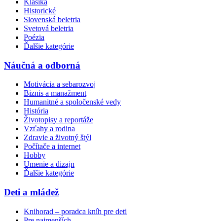
Klasika
Historické
Slovenská beletria
Svetová beletria
Poézia
Ďalšie kategórie
Náučná a odborná
Motivácia a sebarozvoj
Biznis a manažment
Humanitné a spoločenské vedy
História
Životopisy a reportáže
Vzťahy a rodina
Zdravie a životný štýl
Počítače a internet
Hobby
Umenie a dizajn
Ďalšie kategórie
Deti a mládež
Knihorad – poradca kníh pre deti
Pre najmenších