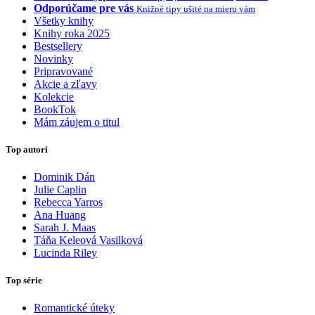
Odporúčame pre vás
Knižné tipy ušité na mieru vám
Všetky knihy
Knihy roka 2025
Bestsellery
Novinky
Pripravované
Akcie a zľavy
Kolekcie
BookTok
Mám záujem o titul
Top autori
Dominik Dán
Julie Caplin
Rebecca Yarros
Ana Huang
Sarah J. Maas
Táňa Keleová Vasilková
Lucinda Riley
Top série
Romantické úteky