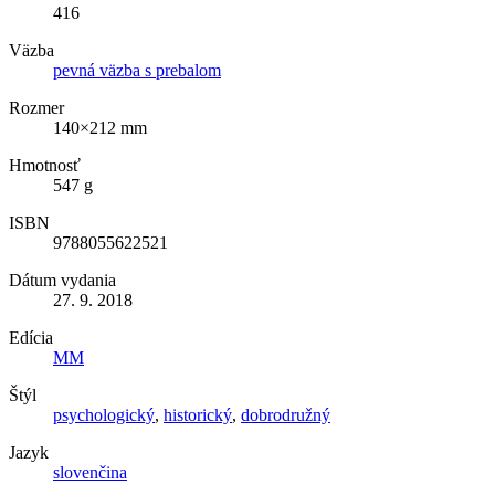
416
Väzba
pevná väzba s prebalom
Rozmer
140×212 mm
Hmotnosť
547 g
ISBN
9788055622521
Dátum vydania
27. 9. 2018
Edícia
MM
Štýl
psychologický
,
historický
,
dobrodružný
Jazyk
slovenčina