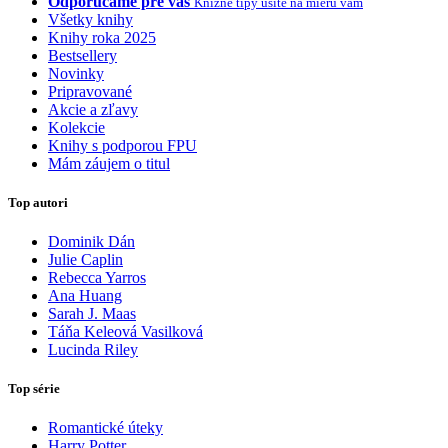
Odporúčame pre vás
Knižné tipy ušité na mieru vám
Všetky knihy
Knihy roka 2025
Bestsellery
Novinky
Pripravované
Akcie a zľavy
Kolekcie
Knihy s podporou FPU
Mám záujem o titul
Top autori
Dominik Dán
Julie Caplin
Rebecca Yarros
Ana Huang
Sarah J. Maas
Táňa Keleová Vasilková
Lucinda Riley
Top série
Romantické úteky
Harry Potter