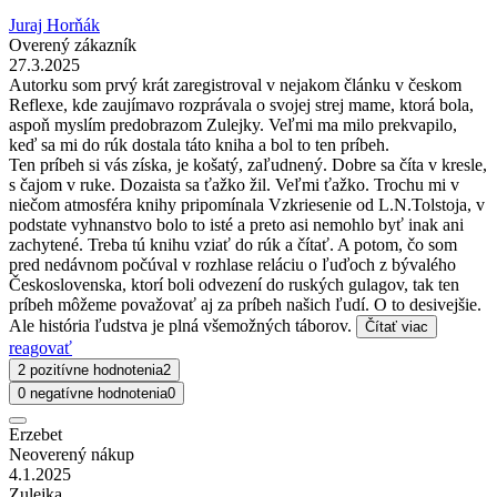
Juraj Horňák
Overený zákazník
27.3.2025
Autorku som prvý krát zaregistroval v nejakom článku v českom
Reflexe, kde zaujímavo rozprávala o svojej strej mame, ktorá bola,
aspoň myslím predobrazom Zulejky. Veľmi ma milo prekvapilo,
keď sa mi do rúk dostala táto kniha a bol to ten príbeh.
Ten príbeh si vás získa, je košatý, zaľudnený. Dobre sa číta v kresle,
s čajom v ruke. Dozaista sa ťažko žil. Veľmi ťažko. Trochu mi v
niečom atmosféra knihy pripomínala Vzkriesenie od L.N.Tolstoja, v
podstate vyhnanstvo bolo to isté a preto asi nemohlo byť inak ani
zachytené. Treba tú knihu vziať do rúk a čítať. A potom, čo som
pred nedávnom počúval v rozhlase reláciu o ľuďoch z bývalého
Československa, ktorí boli odvezení do ruských gulagov, tak ten
príbeh môžeme považovať aj za príbeh našich ľudí. O to desivejšie.
Ale história ľudstva je plná všemožných táborov.
Čítať viac
reagovať
2 pozitívne hodnotenia
2
0 negatívne hodnotenia
0
Erzebet
Neoverený nákup
4.1.2025
Zulejka