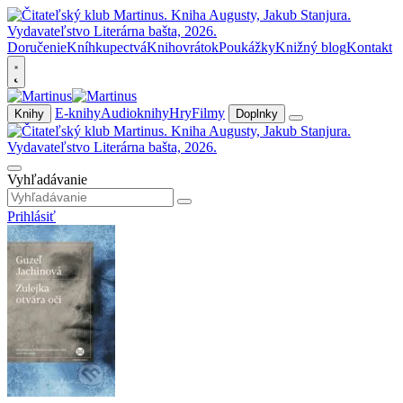
Doručenie
Kníhkupectvá
Knihovrátok
Poukážky
Knižný blog
Kontakt
E-knihy
Audioknihy
Hry
Filmy
Knihy
Doplnky
Vyhľadávanie
Prihlásiť