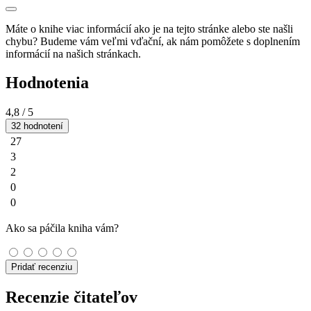
Máte o knihe viac informácií ako je na tejto stránke alebo ste našli
chybu? Budeme vám veľmi vďační, ak nám pomôžete s doplnením
informácií na našich stránkach.
Hodnotenia
4,8
/ 5
32 hodnotení
27
3
2
0
0
Ako sa páčila kniha vám?
Pridať recenziu
Recenzie čitateľov