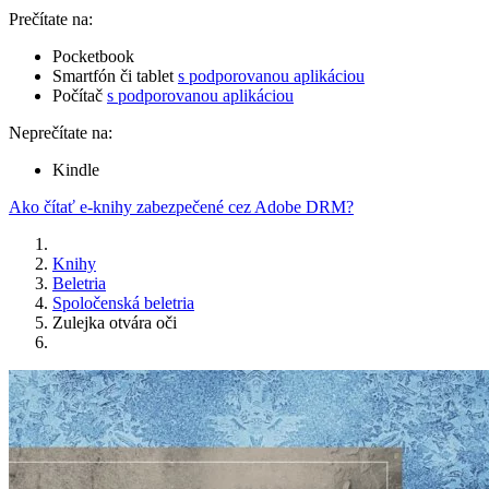
Prečítate na:
Pocketbook
Smartfón či tablet
s podporovanou aplikáciou
Počítač
s podporovanou aplikáciou
Neprečítate na:
Kindle
Ako čítať e-knihy zabezpečené cez Adobe DRM?
Knihy
Beletria
Spoločenská beletria
Zulejka otvára oči