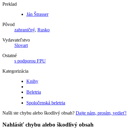
Preklad
Ján Štrasser
Pôvod
zahraničný
,
Rusko
Vydavateľstvo
Slovart
Ostatné
s podporou FPU
Kategorizácia
Knihy
Beletria
Spoločenská beletria
Našli ste chybu alebo škodlivý obsah?
Dajte nám, prosím, vedieť!
Nahlásiť chybu alebo škodlivý obsah