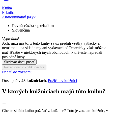
Kniha
E-kniha
Audiokniha
iný jazyk
Pevná väzba s prebalom
Slovenčina
Vypredané
Ach, mrzí nás to, z tejto knihy sa už predali všetky výtlačky a
nemáme ju na sklade my ani vydavateľ :( Teoreticky však môžete
mať šťastie v niektorých iných obchodoch, ktoré ešte nepredali
posledné kusy.
Sledovať dostupnosť
Rezervovať v kníhkupectve
Pridať do zoznamu
Dostupné v
48 knižniciach
.
Požičať v knižnici
V ktorých knižniciach majú túto knihu?
Chcete si túto knihu požičať z knižnice? Toto je zoznam knižníc, v