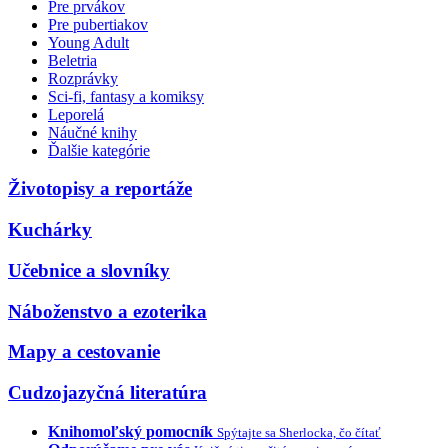
Pre prvákov
Pre pubertiakov
Young Adult
Beletria
Rozprávky
Sci-fi, fantasy a komiksy
Leporelá
Náučné knihy
Ďalšie kategórie
Životopisy a reportáže
Kuchárky
Učebnice a slovníky
Náboženstvo a ezoterika
Mapy a cestovanie
Cudzojazyčná literatúra
Knihomoľský pomocník
Spýtajte sa Sherlocka, čo čítať