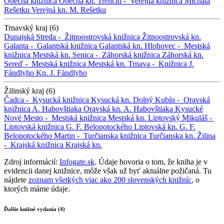
Obecná knižnica
Obecná kn.
Trenčín -
Verejná knižnica Michala
Rešetku
Verejná kn. M. Rešetku
Trnavský kraj (6)
Dunajská Streda -
Žitnoostrovská knižnica
Žitnoostrovská kn.
Galanta -
Galantská knižnica
Galantská kn.
Hlohovec -
Mestská
knižnica
Mestská kn.
Senica -
Záhorská knižnica
Záhorská kn.
Sereď -
Mestská knižnica
Mestská kn.
Trnava -
Knižnica J.
Fándlyho
Kn. J. Fándlyho
Žilinský kraj (6)
Čadca -
Kysucká knižnica
Kysucká kn.
Dolný Kubín -
Oravská
knižnica A. Habovštiaka
Oravská kn. A. Habovštiaka
Kysucké
Nové Mesto -
Mestská knižnica
Mestská kn.
Liptovský Mikuláš -
Liptovská knižnica G. F. Belopotockého
Liptovská kn. G. F.
Belopotockého
Martin -
Turčianska knižnica
Turčianska kn.
Žilina
-
Krajská knižnica
Krajská kn.
Zdroj informácií:
Infogate.sk
. Údaje hovoria o tom, že kniha je v
evidencii danej knižnice, môže však už byť aktuálne požičaná. Tu
nájdete
zoznam všetkých viac ako 200 slovenských knižníc
, o
ktorých máme údaje.
Ďalšie knižné vydania (4)