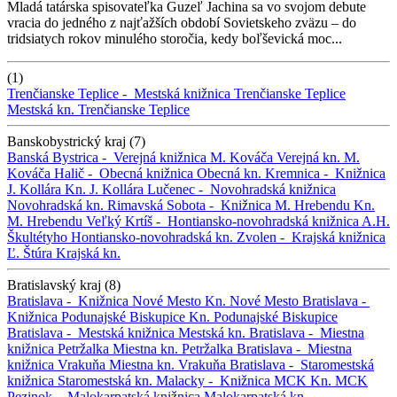
Mladá tatárska spisovateľka Guzeľ Jachina sa vo svojom debute
vracia do jedného z najťažších období Sovietskeho zväzu – do
tridsiatych rokov minulého storočia, kedy boľševická moc...
(1)
Trenčianske Teplice -
Mestská knižnica Trenčianske Teplice
Mestská kn. Trenčianske Teplice
Banskobystrický kraj (7)
Banská Bystrica -
Verejná knižnica M. Kováča
Verejná kn. M.
Kováča
Halič -
Obecná knižnica
Obecná kn.
Kremnica -
Knižnica
J. Kollára
Kn. J. Kollára
Lučenec -
Novohradská knižnica
Novohradská kn.
Rimavská Sobota -
Knižnica M. Hrebendu
Kn.
M. Hrebendu
Veľký Krtíš -
Hontiansko-novohradská knižnica A.H.
Škultétyho
Hontiansko-novohradská kn.
Zvolen -
Krajská knižnica
Ľ. Štúra
Krajská kn.
Bratislavský kraj (8)
Bratislava -
Knižnica Nové Mesto
Kn. Nové Mesto
Bratislava -
Knižnica Podunajské Biskupice
Kn. Podunajské Biskupice
Bratislava -
Mestská knižnica
Mestská kn.
Bratislava -
Miestna
knižnica Petržalka
Miestna kn. Petržalka
Bratislava -
Miestna
knižnica Vrakuňa
Miestna kn. Vrakuňa
Bratislava -
Staromestská
knižnica
Staromestská kn.
Malacky -
Knižnica MCK
Kn. MCK
Pezinok -
Malokarpatská knižnica
Malokarpatská kn.