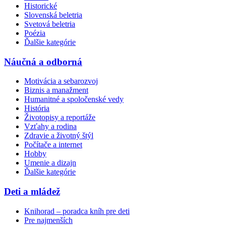
Historické
Slovenská beletria
Svetová beletria
Poézia
Ďalšie kategórie
Náučná a odborná
Motivácia a sebarozvoj
Biznis a manažment
Humanitné a spoločenské vedy
História
Životopisy a reportáže
Vzťahy a rodina
Zdravie a životný štýl
Počítače a internet
Hobby
Umenie a dizajn
Ďalšie kategórie
Deti a mládež
Knihorad – poradca kníh pre deti
Pre najmenších