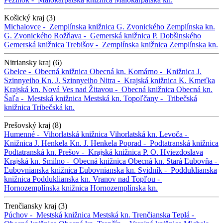
Košický kraj (3)
Michalovce -
Zemplínska knižnica G. Zvonického
Zemplínska kn.
G. Zvonického
Rožňava -
Gemerská knižnica P. Dobšinského
Gemerská knižnica
Trebišov -
Zemplínska knižnica
Zemplínska kn.
Nitriansky kraj (6)
Gbelce -
Obecná knižnica
Obecná kn.
Komárno -
Knižnica J.
Szinnyeiho
Kn. J. Szinnyeiho
Nitra -
Krajská knižnica K. Kmeťka
Krajská kn.
Nová Ves nad Žitavou -
Obecná knižnica
Obecná kn.
Šaľa -
Mestská knižnica
Mestská kn.
Topoľčany -
Tribečská
knižnica
Tribečská kn.
Prešovský kraj (8)
Humenné -
Vihorlatská knižnica
Vihorlatská kn.
Levoča -
Knižnica J. Henkela
Kn. J. Henkela
Poprad -
Podtatranská knižnica
Podtatranská kn.
Prešov -
Krajská knižnica P. O. Hviezdoslava
Krajská kn.
Smilno -
Obecná knižnica
Obecná kn.
Stará Ľubovňa -
Ľubovnianska knižnica
Ľubovnianska kn.
Svidník -
Podduklianska
knižnica
Podduklianska kn.
Vranov nad Topľou -
Hornozemplínska knižnica
Hornozemplínska kn.
Trenčiansky kraj (3)
Púchov -
Mestská knižnica
Mestská kn.
Trenčianska Teplá -