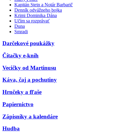
Kapitán Stein a Notár Barbarič
Denník odvážneho bojka
Krimi Dominika Dána
Učím sa rozprávať
Duna
Smradi
Darčekové poukážky
Čítačky e-kníh
Vecičky od Martinusu
Káva, čaj a pochutiny
Hrnčeky a fľaše
Papiernictvo
Zápisníky a kalendáre
Hudba