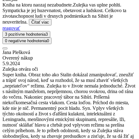
Kniha na ktoru naozaj nezabudnete.Zulejka vas uplne pohlti.
Sympaticka je jej huzevnatost, obetavost a ludskost. Celkovo ta
zivotaschopnost ludi v drsnych podmienkach na Sibiri je
neuveritelna.
Čítať viac
reagovať
3 pozitívne hodnotenia
3
0 negatívne hodnotenia
0
Jana Plešková
Overený nákup
5.9.2024
Zulejka otvára oči
Super kniha. Obraz toho ako Stalin dokázal zmanipulovať, zneužiť
a trápiť svoj národ, keď sa rozhodol, že sa musí zbaviť všetkých
„nepriateľov“ režimu. Zulejka to v živote nemala jednoduché. Život
s násilným manželom, nepríjemnou, chorou svokrou, drina od rána
do večera. Nakoniec pracovný tábor na Sibíri. Príšerná
niekoľkomesačná cesta vlakom. Cesta loďou. Príchod do miesta,
kde nie je nič. Permanentný pocit hladu. Syn. Vplyv všetkých
týchto okolností a život s ďalšími kulakmi, intelektuálmi z
Leningradu, menšinovými etnickými skupinami, represálie, lži,
nutnosť skláňať hlavu a chrbát pod vplyvom režimu sa prelína
celým príbehom. Je to príbeh odolnosti, kedy sa Zulejka stáva
slobodnejšou, kedy sa zbavuje predsudkov a zisťuje, že sa dá žiť aj