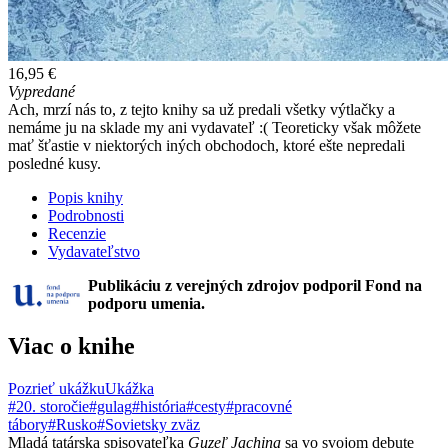
16,95 €
Vypredané
Ach, mrzí nás to, z tejto knihy sa už predali všetky výtlačky a
nemáme ju na sklade my ani vydavateľ :( Teoreticky však môžete
mať šťastie v niektorých iných obchodoch, ktoré ešte nepredali
posledné kusy.
Popis knihy
Podrobnosti
Recenzie
Vydavateľstvo
Publikáciu z verejných zdrojov podporil Fond na
podporu umenia.
Viac o knihe
Pozrieť ukážku
Ukážka
#20. storočie
#gulag
#história
#cesty
#pracovné
tábory
#Rusko
#Sovietsky zväz
Mladá tatárska spisovateľka
Guzeľ Jachina
sa vo svojom debute