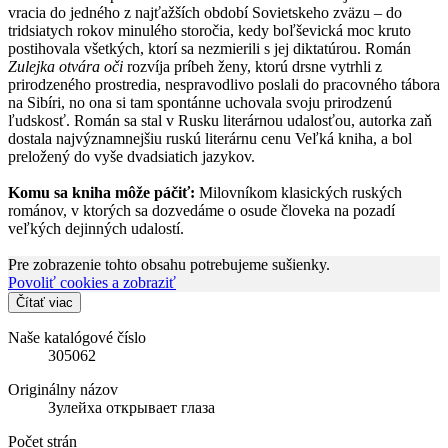
vracia do jedného z najťažších období Sovietskeho zväzu – do
tridsiatych rokov minulého storočia, kedy boľševická moc kruto
postihovala všetkých, ktorí sa nezmierili s jej diktatúrou. Román
Zulejka otvára oči
rozvíja príbeh ženy, ktorú drsne vytrhli z
prirodzeného prostredia, nespravodlivo poslali do pracovného tábora
na Sibíri, no ona si tam spontánne uchovala svoju prirodzenú
ľudskosť. Román sa stal v Rusku literárnou udalosťou, autorka zaň
dostala najvýznamnejšiu ruskú literárnu cenu Veľká kniha, a bol
preložený do vyše dvadsiatich jazykov.
Komu sa kniha môže páčiť:
Milovníkom klasických ruských
románov, v ktorých sa dozvedáme o osude človeka na pozadí
veľkých dejinných udalostí.
Pre zobrazenie tohto obsahu potrebujeme sušienky.
Povoliť cookies a zobraziť
Čítať viac
Naše katalógové číslo
305062
Originálny názov
Зулейха открывает глаза
Počet strán