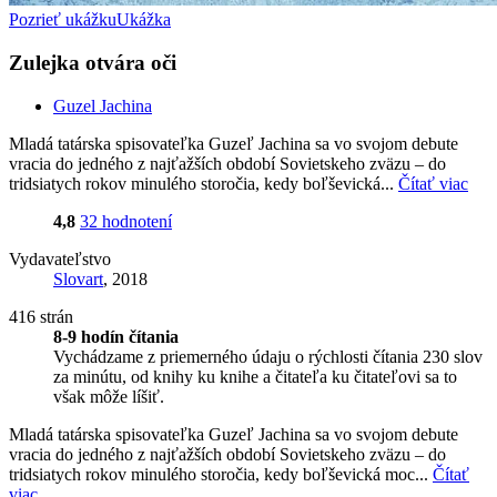
Pozrieť ukážku
Ukážka
Zulejka otvára oči
Guzel Jachina
Mladá tatárska spisovateľka Guzeľ Jachina sa vo svojom debute
vracia do jedného z najťažších období Sovietskeho zväzu – do
tridsiatych rokov minulého storočia, kedy boľševická...
Čítať viac
4,8
32 hodnotení
Vydavateľstvo
Slovart
, 2018
416 strán
8-9 hodín čítania
Vychádzame z priemerného údaju o rýchlosti čítania 230 slov
za minútu, od knihy ku knihe a čitateľa ku čitateľovi sa to
však môže líšiť.
Mladá tatárska spisovateľka Guzeľ Jachina sa vo svojom debute
vracia do jedného z najťažších období Sovietskeho zväzu – do
tridsiatych rokov minulého storočia, kedy boľševická moc...
Čítať
viac