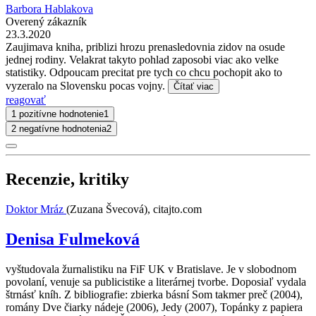
Barbora Hablakova
Overený zákazník
23.3.2020
Zaujimava kniha, priblizi hrozu prenasledovnia zidov na osude
jednej rodiny. Velakrat takyto pohlad zaposobi viac ako velke
statistiky. Odpoucam precitat pre tych co chcu pochopit ako to
vyzeralo na Slovensku pocas vojny.
Čítať viac
reagovať
1 pozitívne hodnotenie
1
2 negatívne hodnotenia
2
Recenzie, kritiky
Doktor Mráz
(Zuzana Švecová), citajto.com
Denisa Fulmeková
vyštudovala žurnalistiku na FiF UK v Bratislave. Je v slobodnom
povolaní, venuje sa publicistike a literárnej tvorbe. Doposiaľ vydala
štrnásť kníh. Z bibliografie: zbierka básní Som takmer preč (2004),
romány Dve čiarky nádeje (2006), Jedy (2007), Topánky z papiera