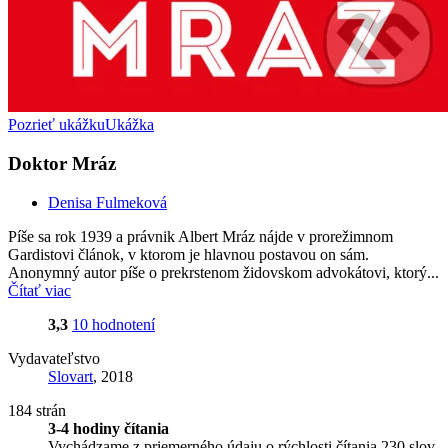
Pozrieť ukážku
Ukážka
Doktor Mráz
Denisa Fulmeková
Píše sa rok 1939 a právnik Albert Mráz nájde v prorežimnom
Gardistovi článok, v ktorom je hlavnou postavou on sám.
Anonymný autor píše o prekrstenom židovskom advokátovi, ktorý...
Čítať viac
3,3
10 hodnotení
Vydavateľstvo
Slovart
, 2018
184 strán
3-4 hodiny čítania
Vychádzame z priemerného údaju o rýchlosti čítania 230 slov