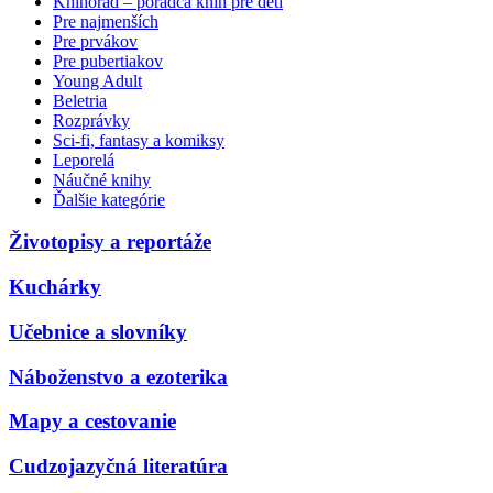
Knihorad – poradca kníh pre deti
Pre najmenších
Pre prvákov
Pre pubertiakov
Young Adult
Beletria
Rozprávky
Sci-fi, fantasy a komiksy
Leporelá
Náučné knihy
Ďalšie kategórie
Životopisy a reportáže
Kuchárky
Učebnice a slovníky
Náboženstvo a ezoterika
Mapy a cestovanie
Cudzojazyčná literatúra