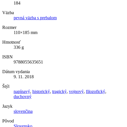
184
Väzba
pevná väzba s prebalom
Rozmer
110×185 mm
Hmotnosť
336 g
ISBN
9788055635651
Dátum vydania
9. 11. 2018
Štýl
napínavý
,
historický
,
tragický
,
vojnový
,
filozofický
,
duchovný
Jazyk
slovenčina
Pôvod
Slovensko