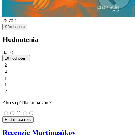
26,70 €
Kúpiť spolu
Hodnotenia
3,3
/ 5
10 hodnotení
2
4
1
1
2
Ako sa páčila kniha vám?
Pridať recenziu
Recenzie Martinusákov