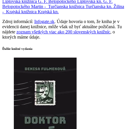
Liptovská knižnica G. F. Belopotockého
Liptovská kn. G. F.
Belopotockého
Martin -
Turčianska knižnica
Turčianska kn.
Žilina
-
Krajská knižnica
Krajská kn.
Zdroj informácií:
Infogate.sk
. Údaje hovoria o tom, že kniha je v
evidencii danej knižnice, môže však už byť aktuálne požičaná. Tu
nájdete
zoznam všetkých viac ako 200 slovenských knižníc
, o
ktorých máme údaje.
Ďalšie knižné vydania