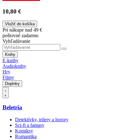
10,80 €
Vložiť do košíka
Pri nákupe nad 49 €
poštovné zadarmo
Vyhľadávanie
Knihy
E-knihy
Audioknihy
Hry
Filmy
Doplnky
Beletria
Detektívky, trilery a horory
Sci-fi a fantasy
Komiksy
Romantika