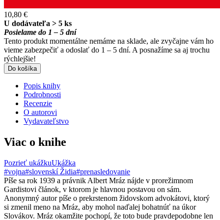
10,80 €
U dodávateľa > 5 ks
Posielame do 1 – 5 dní
Tento produkt momentálne nemáme na sklade, ale zvyčajne vám ho
vieme zabezpečiť a odoslať do 1 – 5 dní. A posnažíme sa aj trochu
rýchlejšie!
Do košíka
Popis knihy
Podrobnosti
Recenzie
O autorovi
Vydavateľstvo
Viac o knihe
Pozrieť ukážku
Ukážka
#vojna
#slovenskí Židia
#prenasledovanie
Píše sa rok 1939 a právnik Albert Mráz nájde v prorežimnom
Gardistovi článok, v ktorom je hlavnou postavou on sám.
Anonymný autor píše o prekrstenom židovskom advokátovi, ktorý
si zmenil meno na Mráz, aby mohol naďalej bohatnúť na úkor
Slovákov. Mráz okamžite pochopí, že toto bude pravdepodobne len