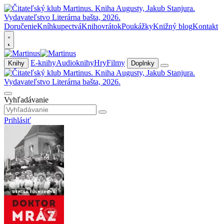
Doručenie
Kníhkupectvá
Knihovrátok
Poukážky
Knižný blog
Kontakt
E-knihy
Audioknihy
Hry
Filmy
Knihy
Doplnky
Vyhľadávanie
Prihlásiť