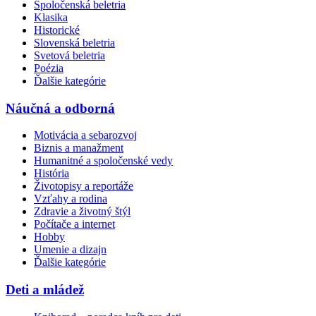
Spoločenská beletria
Klasika
Historické
Slovenská beletria
Svetová beletria
Poézia
Ďalšie kategórie
Náučná a odborná
Motivácia a sebarozvoj
Biznis a manažment
Humanitné a spoločenské vedy
História
Životopisy a reportáže
Vzťahy a rodina
Zdravie a životný štýl
Počítače a internet
Hobby
Umenie a dizajn
Ďalšie kategórie
Deti a mládež