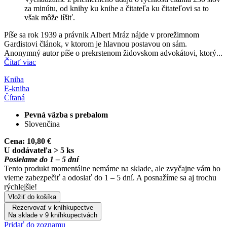
za minútu, od knihy ku knihe a čitateľa ku čitateľovi sa to
však môže líšiť.
Píše sa rok 1939 a právnik Albert Mráz nájde v prorežimnom
Gardistovi článok, v ktorom je hlavnou postavou on sám.
Anonymný autor píše o prekrstenom židovskom advokátovi, ktorý...
Čítať viac
Kniha
E-kniha
Čítaná
Pevná väzba s prebalom
Slovenčina
Cena:
10,80 €
U dodávateľa > 5 ks
Posielame do 1 – 5 dní
Tento produkt momentálne nemáme na sklade, ale zvyčajne vám ho
vieme zabezpečiť a odoslať do 1 – 5 dní. A posnažíme sa aj trochu
rýchlejšie!
Vložiť do košíka
Rezervovať v kníhkupectve
Na sklade v 9 kníhkupectvách
Pridať do zoznamu