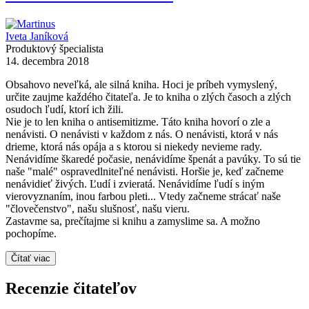
Iveta Janíková
Produktový špecialista
14. decembra 2018
Obsahovo neveľká, ale silná kniha. Hoci je príbeh vymyslený,
určite zaujme každého čitateľa. Je to kniha o zlých časoch a zlých
osudoch ľudí, ktorí ich žili.
Nie je to len kniha o antisemitizme. Táto kniha hovorí o zle a
nenávisti. O nenávisti v každom z nás. O nenávisti, ktorá v nás
drieme, ktorá nás opája a s ktorou si niekedy nevieme rady.
Nenávidíme škaredé počasie, nenávidíme špenát a pavúky. To sú tie
naše "malé" ospravedlniteľné nenávisti. Horšie je, keď začneme
nenávidieť živých. Ľudí i zvieratá. Nenávidíme ľudí s iným
vierovyznaním, inou farbou pleti... Vtedy začneme strácať naše
"človečenstvo", našu slušnosť, našu vieru.
Zastavme sa, prečítajme si knihu a zamyslime sa. A možno
pochopíme.
Čítať viac
Recenzie čitateľov