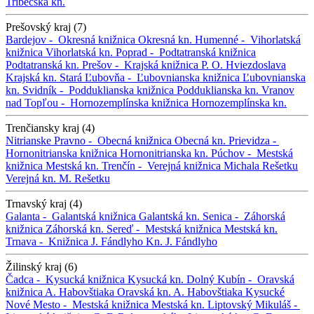
Tribečská kn.
Prešovský kraj (7)
Bardejov -
Okresná knižnica
Okresná kn.
Humenné -
Vihorlatská
knižnica
Vihorlatská kn.
Poprad -
Podtatranská knižnica
Podtatranská kn.
Prešov -
Krajská knižnica P. O. Hviezdoslava
Krajská kn.
Stará Ľubovňa -
Ľubovnianska knižnica
Ľubovnianska
kn.
Svidník -
Podduklianska knižnica
Podduklianska kn.
Vranov
nad Topľou -
Hornozemplínska knižnica
Hornozemplínska kn.
Trenčiansky kraj (4)
Nitrianske Pravno -
Obecná knižnica
Obecná kn.
Prievidza -
Hornonitrianska knižnica
Hornonitrianska kn.
Púchov -
Mestská
knižnica
Mestská kn.
Trenčín -
Verejná knižnica Michala Rešetku
Verejná kn. M. Rešetku
Trnavský kraj (4)
Galanta -
Galantská knižnica
Galantská kn.
Senica -
Záhorská
knižnica
Záhorská kn.
Sereď -
Mestská knižnica
Mestská kn.
Trnava -
Knižnica J. Fándlyho
Kn. J. Fándlyho
Žilinský kraj (6)
Čadca -
Kysucká knižnica
Kysucká kn.
Dolný Kubín -
Oravská
knižnica A. Habovštiaka
Oravská kn. A. Habovštiaka
Kysucké
Nové Mesto -
Mestská knižnica
Mestská kn.
Liptovský Mikuláš -