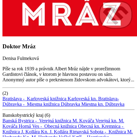
Doktor Mráz
Denisa Fulmeková
Píše sa rok 1939 a právnik Albert Mráz nájde v prorežimnom
Gardistovi článok, v ktorom je hlavnou postavou on sám.
Anonymný autor píše o prekrstenom židovskom advokátovi, ktorý...
(2)
Bratislava -
Karloveská knižnica
Karloveská kn.
Bratislava-
Dúbravka -
Miestna knižnica Dúbravka
Miestna kn. Dúbravka
Banskobystrický kraj (6)
Banská Bystrica -
Verejná knižnica M. Kováča
Verejná kn. M.
Kováča
Horná Ves -
Obecná knižnica
Obecná kn.
Kremnica -
Knižnica J. Kollára
Kn. J. Kollára
Rimavská Sobota -
Knižnica M.