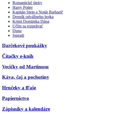
Romantické úteky
Harry Potter
Kapitán Stein a Notár Barbarič
Denník odvážneho bojka
Krimi Dominika Dána
Učím sa rozprávať
Duna
Smradi
Darčekové poukážky
Čítačky e-kníh
Vecičky od Martinusu
Káva, čaj a pochutiny
Hrnčeky a fľaše
Papiernictvo
Zápisníky a kalendáre