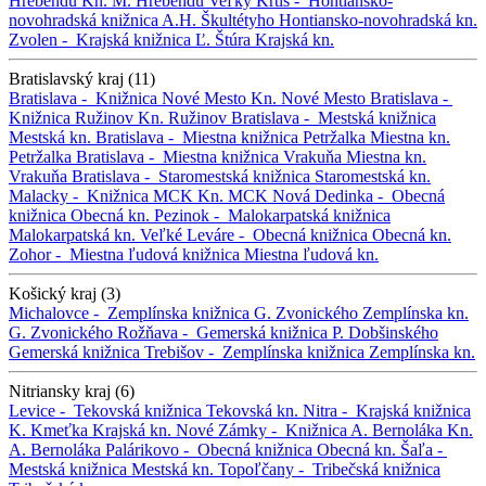
Hrebendu
Kn. M. Hrebendu
Veľký Krtíš -
Hontiansko-
novohradská knižnica A.H. Škultétyho
Hontiansko-novohradská kn.
Zvolen -
Krajská knižnica Ľ. Štúra
Krajská kn.
Bratislavský kraj (11)
Bratislava -
Knižnica Nové Mesto
Kn. Nové Mesto
Bratislava -
Knižnica Ružinov
Kn. Ružinov
Bratislava -
Mestská knižnica
Mestská kn.
Bratislava -
Miestna knižnica Petržalka
Miestna kn.
Petržalka
Bratislava -
Miestna knižnica Vrakuňa
Miestna kn.
Vrakuňa
Bratislava -
Staromestská knižnica
Staromestská kn.
Malacky -
Knižnica MCK
Kn. MCK
Nová Dedinka -
Obecná
knižnica
Obecná kn.
Pezinok -
Malokarpatská knižnica
Malokarpatská kn.
Veľké Leváre -
Obecná knižnica
Obecná kn.
Zohor -
Miestna ľudová knižnica
Miestna ľudová kn.
Košický kraj (3)
Michalovce -
Zemplínska knižnica G. Zvonického
Zemplínska kn.
G. Zvonického
Rožňava -
Gemerská knižnica P. Dobšinského
Gemerská knižnica
Trebišov -
Zemplínska knižnica
Zemplínska kn.
Nitriansky kraj (6)
Levice -
Tekovská knižnica
Tekovská kn.
Nitra -
Krajská knižnica
K. Kmeťka
Krajská kn.
Nové Zámky -
Knižnica A. Bernoláka
Kn.
A. Bernoláka
Palárikovo -
Obecná knižnica
Obecná kn.
Šaľa -
Mestská knižnica
Mestská kn.
Topoľčany -
Tribečská knižnica