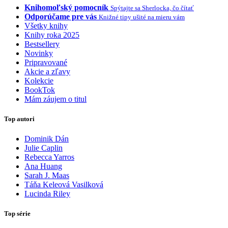
Knihomoľský pomocník
Spýtajte sa Sherlocka, čo čítať
Odporúčame pre vás
Knižné tipy ušité na mieru vám
Všetky knihy
Knihy roka 2025
Bestsellery
Novinky
Pripravované
Akcie a zľavy
Kolekcie
BookTok
Mám záujem o titul
Top autori
Dominik Dán
Julie Caplin
Rebecca Yarros
Ana Huang
Sarah J. Maas
Táňa Keleová Vasilková
Lucinda Riley
Top série