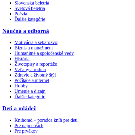
Slovenská beletria
Svetová beletria
Poézia
Ďalšie kategórie
Náučná a odborná
Motivácia a sebarozvoj
Biznis a manažment
Humanitné a spoločenské vedy
História
Životopisy a reportáže
Vzťahy a rodina
Zdravie a životný štýl
Počítače a internet
Hobby
Umenie a dizajn
Ďalšie kategórie
Deti a mládež
Knihorad – poradca kníh pre deti
Pre najmenších
Pre prvákov