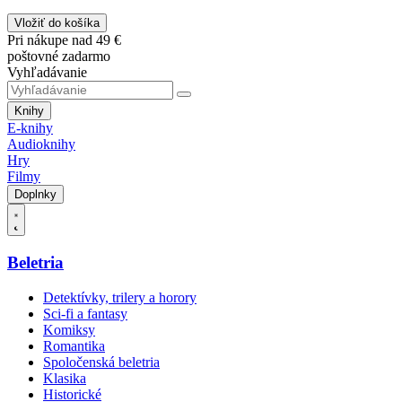
Vložiť do košíka
Pri nákupe nad 49 €
poštovné zadarmo
Vyhľadávanie
Knihy
E-knihy
Audioknihy
Hry
Filmy
Doplnky
Beletria
Detektívky, trilery a horory
Sci-fi a fantasy
Komiksy
Romantika
Spoločenská beletria
Klasika
Historické