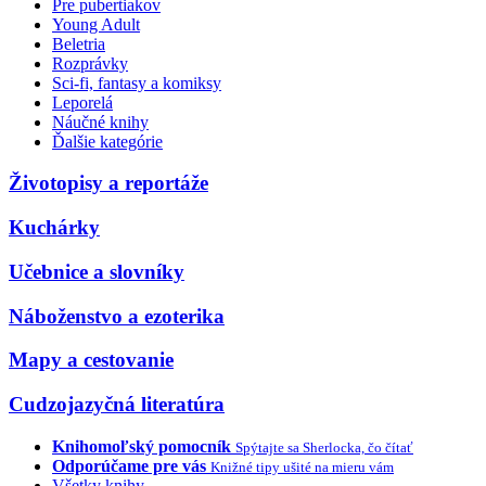
Pre pubertiakov
Young Adult
Beletria
Rozprávky
Sci-fi, fantasy a komiksy
Leporelá
Náučné knihy
Ďalšie kategórie
Životopisy a reportáže
Kuchárky
Učebnice a slovníky
Náboženstvo a ezoterika
Mapy a cestovanie
Cudzojazyčná literatúra
Knihomoľský pomocník
Spýtajte sa Sherlocka, čo čítať
Odporúčame pre vás
Knižné tipy ušité na mieru vám
Všetky knihy