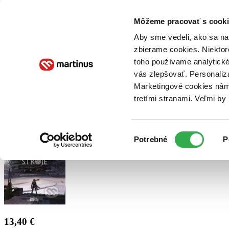
Doručenie
Kníhkupectvá
Knihovrátok
Poukážky
Knižný blog
Kontakt
Môžeme pracovať s cooki
Aby sme vedeli, ako sa na 
zbierame cookies. Niektor
E-knihy
Audioknihy
Hry
Filmy
Knihy
Doplnky
toho používame analytické
vás zlepšovať. Personaliz
Vyhľadávanie
Marketingové cookies nám 
tretími stranami. Veľmi b
Prihlásiť
Výber
Potrebné
P
súhlasu
13,40 €