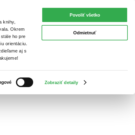
Povoliť všetko
a knihy,
ovala. Okrem
Odmietnuť
stále ho pre
u orientáciu.
dieľame aj s
Ďakujeme!
ngové
Zobraziť detaily