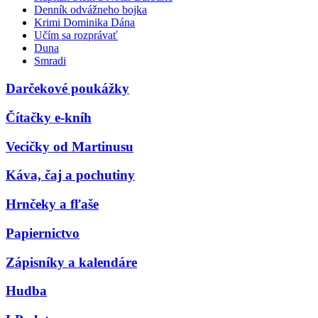
Denník odvážneho bojka
Krimi Dominika Dána
Učím sa rozprávať
Duna
Smradi
Darčekové poukážky
Čítačky e-kníh
Vecičky od Martinusu
Káva, čaj a pochutiny
Hrnčeky a fľaše
Papiernictvo
Zápisníky a kalendáre
Hudba