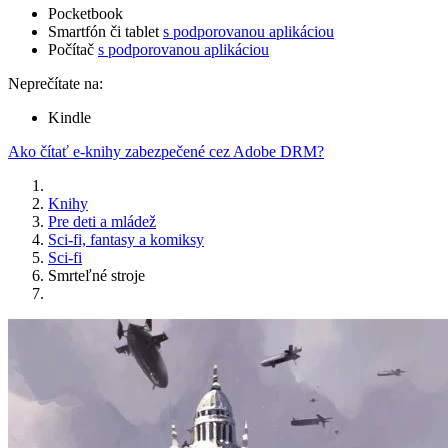
Pocketbook
Smartfón či tablet
s podporovanou aplikáciou
Počítač
s podporovanou aplikáciou
Neprečítate na:
Kindle
Ako čítať e-knihy zabezpečené cez Adobe DRM?
Knihy
Pre deti a mládež
Sci-fi, fantasy a komiksy
Sci-fi
Smrteľné stroje