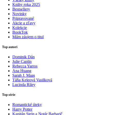
Knihy roka 2025
Bestsellery
Novinky
Pripravované
Akcie a zľavy
Kolekcie
BookTok
Mám záujem o titul
Top autori
Dominik Dán
Julie Caplin
Rebecca Yarros
Ana Huang
Sarah J. Maas
Táňa Keleová Vasilková
Lucinda Riley
Top série
Romantické úteky
Harry Potter
Kapitán Stein a Notár Barbarič