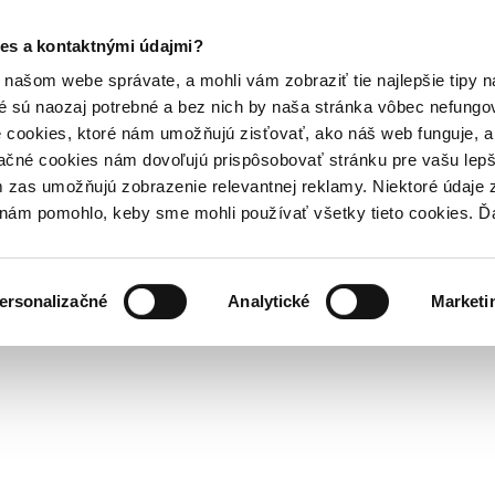
es a kontaktnými údajmi?
našom webe správate, a mohli vám zobraziť tie najlepšie tipy n
é sú naozaj potrebné a bez nich by naša stránka vôbec nefung
 cookies, ktoré nám umožňujú zisťovať, ako náš web funguje, a 
ačné cookies nám dovoľujú prispôsobovať stránku pre vašu lepši
zas umožňujú zobrazenie relevantnej reklamy. Niektoré údaje z
y nám pomohlo, keby sme mohli používať všetky tieto cookies. 
ersonalizačné
Analytické
Marketi