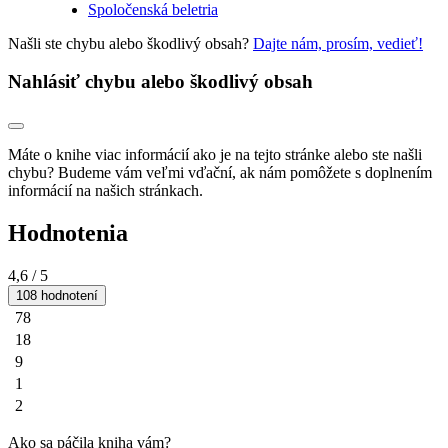
Spoločenská beletria
Našli ste chybu alebo škodlivý obsah?
Dajte nám, prosím, vedieť!
Nahlásiť chybu alebo škodlivý obsah
Máte o knihe viac informácií ako je na tejto stránke alebo ste našli
chybu? Budeme vám veľmi vďační, ak nám pomôžete s doplnením
informácií na našich stránkach.
Hodnotenia
4,6
/ 5
108 hodnotení
78
18
9
1
2
Ako sa páčila kniha vám?