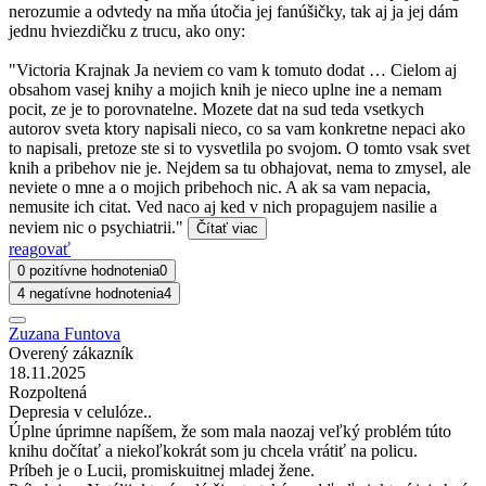
nerozumie a odvtedy na mňa útočia jej fanúšičky, tak aj ja jej dám
jednu hviezdičku z trucu, ako ony:
"Victoria Krajnak Ja neviem co vam k tomuto dodat … Cielom aj
obsahom vasej knihy a mojich knih je nieco uplne ine a nemam
pocit, ze je to porovnatelne. Mozete dat na sud teda vsetkych
autorov sveta ktory napisali nieco, co sa vam konkretne nepaci ako
to napisali, pretoze ste si to vysvetlila po svojom. O tomto vsak svet
knih a pribehov nie je. Nejdem sa tu obhajovat, nema to zmysel, ale
neviete o mne a o mojich pribehoch nic. A ak sa vam nepacia,
nemusite ich citat. Ved naco aj ked v nich propagujem nasilie a
neviem nic o psychiatrii."
Čítať viac
reagovať
0 pozitívne hodnotenia
0
4 negatívne hodnotenia
4
Zuzana Funtova
Overený zákazník
18.11.2025
Rozpoltená
Depresia v celulóze..
Úplne úprimne napíšem, že som mala naozaj veľký problém túto
knihu dočítať a niekoľkokrát som ju chcela vrátiť na policu.
Príbeh je o Lucii, promiskuitnej mladej žene.