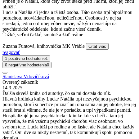
Príbeh je o Natálii, ktorá celý život uteká pred ľuďmi, ktorí jej chcú
ublížiť.
Lucia a Natália sú jedna a tá istá osoba. Táto osoba trpí bipolárnou
poruchou, neovládateľnou, neliečiteľnou. Osobnosti v nej sa
striedajú, jedna o druhej vôbec nevie, až kým nenastúpi na
psychiatrické oddelenie, kde si začne viesť denník.
Ťažké, veľmi ťažké, smutné a žiaľ reálne.
Zuzana Funtová, knihovníčka MK Vráble
Čítať viac
reagovať
1 pozitívne hodnotenie
1
0 negatívne hodnotenia
0
Stanislava Vdovičíková
Overený zákazník
14.9.2025
Ďalšia skvelá kniha od autorky, čo sa mi dostala do rúk.
Hlavná hrdinka knihy Lucia/ Natália trpí nezvyčajnou psychickou
poruchou, ktorú si nechce priznať ani ona sama ani jej okolie, len jej
starší brat si všimne, že nie je v poriadku a trpí výpadkami pamäti.
Hospitalizujú ju na psychiatrickej klinike kde sa lieči a tam jej
vysvetlia, že má vzácnu psychickú chorobu viac osobnosti vo
svojom tele. Lucia túži po rodine a po láske, ale Nataliu chce každý
zabiť. Oni dve sa nikdy nestretnú, tak komunikujú spolu pomocou
denníka....