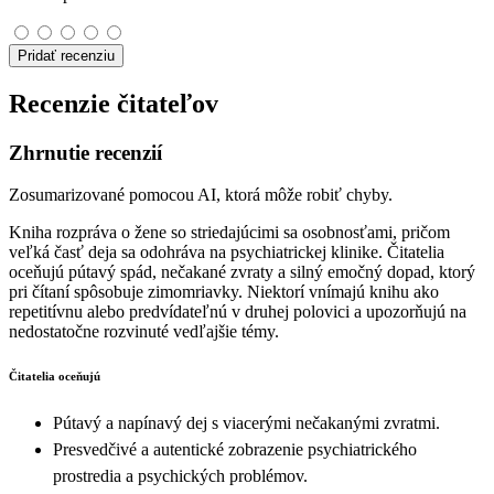
Pridať recenziu
Recenzie čitateľov
Zhrnutie recenzií
Zosumarizované pomocou AI, ktorá môže robiť chyby.
Kniha rozpráva o žene so striedajúcimi sa osobnosťami, pričom
veľká časť deja sa odohráva na psychiatrickej klinike. Čitatelia
oceňujú pútavý spád, nečakané zvraty a silný emočný dopad, ktorý
pri čítaní spôsobuje zimomriavky. Niektorí vnímajú knihu ako
repetitívnu alebo predvídateľnú v druhej polovici a upozorňujú na
nedostatočne rozvinuté vedľajšie témy.
Čitatelia oceňujú
Pútavý a napínavý dej s viacerými nečakanými zvratmi.
Presvedčivé a autentické zobrazenie psychiatrického
prostredia a psychických problémov.