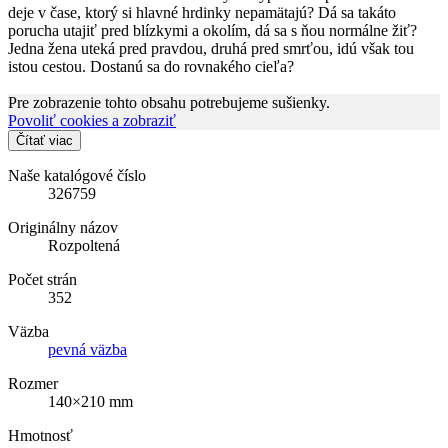
deje v čase, ktorý si hlavné hrdinky nepamätajú? Dá sa takáto
porucha utajiť pred blízkymi a okolím, dá sa s ňou normálne žiť?
Jedna žena uteká pred pravdou, druhá pred smrťou, idú však tou
istou cestou. Dostanú sa do rovnakého cieľa?
Pre zobrazenie tohto obsahu potrebujeme sušienky.
Povoliť cookies a zobraziť
Čítať viac
Naše katalógové číslo
326759
Originálny názov
Rozpoltená
Počet strán
352
Väzba
pevná väzba
Rozmer
140×210 mm
Hmotnosť