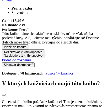
Čítaná
Pevná väzba
Slovenčina
Cena:
13,40 €
Na sklade 2 ks
Posielame ihneď
Túto knihu máme síce aktuálne na sklade, máme však už iba
posledné kusy. Ak ju chcete mať rýchlo, ponáhľajte sa! Dodanie
ďalších môže trvať dlhšie, zvyčajne do šiestich dní.
Vložiť do košíka
Rezervovať v kníhkupectve
Na sklade v 1 kníhkupectve
Pridať do zoznamu
Sledovať dostupnosť
Dostupné v
78 knižniciach
.
Požičať v knižnici
V ktorých knižniciach majú túto knihu?
Chcete si túto knihu požičať z knižnice? Toto je zoznam knižníc, v
ktorých ju majú. Po kliknutí na názov vás presmerujeme priamo na