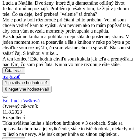
Lucia a Natália. Dve ženy, ktoré žijú diametrálne odlišný život.
Jedna druhú nepoznajú. Problém je však v tom, že žijú v jednom
tele. Čo sa deje, keď preberá "velenie" tá druhá?
Moje pocity boli rôznorodé pri čítaní tohto príbehu. Veľmi som
chcela vedieť kam to vyústi. Ani neviem ako to mám popísať tak,
aby som vám nevzala momenty prekvapenia a napätia.
Každopádne kniha ma pohltila a nepustila do poslednej strany. V
jeden moment som sa postavila a šla s knihou v ruke po byte a po
chvíľke som rozmýšľa, čo som vlastne chcela spraviť. Išla som si
zaliať čaj. S knihou v ruke...
A ten koniec! Ešte hodnú chvíľu som kukala jak teľa a premýšľala
nad tým, čo som prečítala. Kniha vo mne rezonuje ešte stále.
Čítať viac
reagovať
1 pozitívne hodnotenie
1
0 negatívne hodnotenia
0
Bc. Lucia Vašková
Overený zákazník
11.8.2023
Rozpoltená
Taka zvláštna kniha s hlavbou hrdinkou v 3 osobach. Stále sa
opisovala choroba a jej vyliečenie, stále to isté dookola, niekedy mi
to liezlo na nervy. Ale inak super kniha so silnou zápletkou.