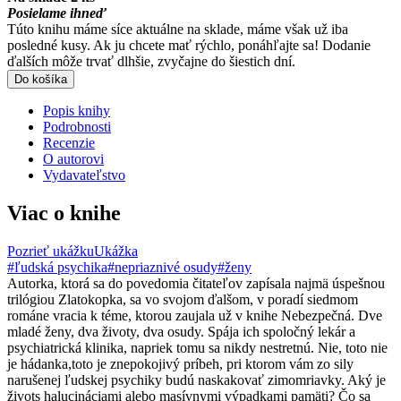
Posielame ihneď
Túto knihu máme síce aktuálne na sklade, máme však už iba
posledné kusy. Ak ju chcete mať rýchlo, ponáhľajte sa! Dodanie
ďalších môže trvať dlhšie, zvyčajne do šiestich dní.
Do košíka
Popis knihy
Podrobnosti
Recenzie
O autorovi
Vydavateľstvo
Viac o knihe
Pozrieť ukážku
Ukážka
#ľudská psychika
#nepriaznivé osudy
#ženy
Autorka, ktorá sa do povedomia čitateľov zapísala najmä úspešnou
trilógiou Zlatokopka, sa vo svojom ďalšom, v poradí siedmom
románe vracia k téme, ktorou zaujala už v knihe Nebezpečná. Dve
mladé ženy, dva životy, dva osudy. Spája ich spoločný lekár a
psychiatrická klinika, napriek tomu sa nikdy nestretnú. Nie, toto nie
je hádanka,toto je znepokojivý príbeh, pri ktorom vám zo sily
narušenej ľudskej psychiky budú naskakovať zimomriavky. Aký je
živots halucináciami alebo masívnymi výpadkami pamäti? Čo sa