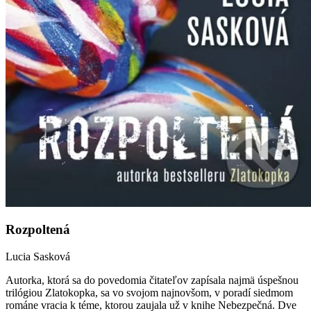
Rozpoltená
Lucia Sasková
Autorka, ktorá sa do povedomia čitateľov zapísala najmä úspešnou
trilógiou Zlatokopka, sa vo svojom najnovšom, v poradí siedmom
románe vracia k téme, ktorou zaujala už v knihe Nebezpečná. Dve