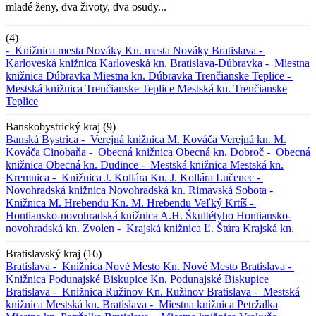
mladé ženy, dva životy, dva osudy...
(4)
-
Knižnica mesta Nováky
Kn. mesta Nováky
Bratislava -
Karloveská knižnica
Karloveská kn.
Bratislava-Dúbravka -
Miestna
knižnica Dúbravka
Miestna kn. Dúbravka
Trenčianske Teplice -
Mestská knižnica Trenčianske Teplice
Mestská kn. Trenčianske
Teplice
Banskobystrický kraj (9)
Banská Bystrica -
Verejná knižnica M. Kováča
Verejná kn. M.
Kováča
Cinobaňa -
Obecná knižnica
Obecná kn.
Dobroč -
Obecná
knižnica
Obecná kn.
Dudince -
Mestská knižnica
Mestská kn.
Kremnica -
Knižnica J. Kollára
Kn. J. Kollára
Lučenec -
Novohradská knižnica
Novohradská kn.
Rimavská Sobota -
Knižnica M. Hrebendu
Kn. M. Hrebendu
Veľký Krtíš -
Hontiansko-novohradská knižnica A.H. Škultétyho
Hontiansko-
novohradská kn.
Zvolen -
Krajská knižnica Ľ. Štúra
Krajská kn.
Bratislavský kraj (16)
Bratislava -
Knižnica Nové Mesto
Kn. Nové Mesto
Bratislava -
Knižnica Podunajské Biskupice
Kn. Podunajské Biskupice
Bratislava -
Knižnica Ružinov
Kn. Ružinov
Bratislava -
Mestská
knižnica
Mestská kn.
Bratislava -
Miestna knižnica Petržalka