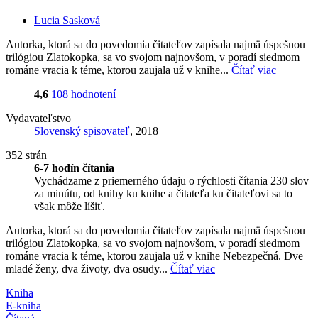
Lucia Sasková
Autorka, ktorá sa do povedomia čitateľov zapísala najmä úspešnou
trilógiou Zlatokopka, sa vo svojom najnovšom, v poradí siedmom
románe vracia k téme, ktorou zaujala už v knihe...
Čítať viac
4,6
108 hodnotení
Vydavateľstvo
Slovenský spisovateľ
, 2018
352 strán
6-7 hodín čítania
Vychádzame z priemerného údaju o rýchlosti čítania 230 slov
za minútu, od knihy ku knihe a čitateľa ku čitateľovi sa to
však môže líšiť.
Autorka, ktorá sa do povedomia čitateľov zapísala najmä úspešnou
trilógiou Zlatokopka, sa vo svojom najnovšom, v poradí siedmom
románe vracia k téme, ktorou zaujala už v knihe Nebezpečná. Dve
mladé ženy, dva životy, dva osudy...
Čítať viac
Kniha
E-kniha