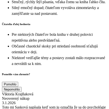
Stručný, rýchly štýl písania, vďaka čomu sa kniha ľahko číta.
Silný emočný dopad; čitateľom vyvoláva zimomriavky a
zamýšľanie sa nad postavami.
Čitatelia ďalej hodnotia
Pre niektorých čitateľov bola kniha v druhej polovici
repetitívna alebo predvídateľná.
Občasné chaotické skoky pri striedaní osobností sťažujú
orientáciu v deji.
Niektoré vedľajšie témy a postavy zostali málo rozpracované
a nevrátili sa k nim.
Pomohlo vám zhrnutie?
Pomohlo
Nepomohlo
Viktoria Krajňaková
Neoverený nákup
3.1.2026
Toto mi Sasková napísala keď som ju označila že sa do psychológie