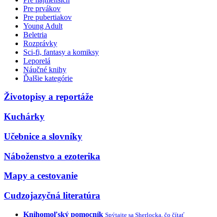
Pre prvákov
Pre pubertiakov
Young Adult
Beletria
Rozprávky
Sci-fi, fantasy a komiksy
Leporelá
Náučné knihy
Ďalšie kategórie
Životopisy a reportáže
Kuchárky
Učebnice a slovníky
Náboženstvo a ezoterika
Mapy a cestovanie
Cudzojazyčná literatúra
Knihomoľský pomocník
Spýtajte sa Sherlocka, čo čítať