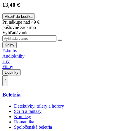
13,40 €
Vložiť do košíka
Pri nákupe nad 49 €
poštovné zadarmo
Vyhľadávanie
Knihy
E-knihy
Audioknihy
Hry
Filmy
Doplnky
Beletria
Detektívky, trilery a horory
Sci-fi a fantasy
Komiksy
Romantika
Spoločenská beletria