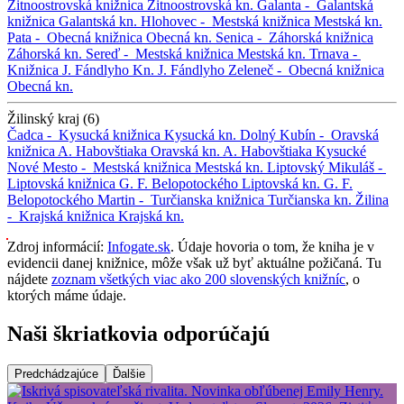
Žitnoostrovská knižnica
Žitnoostrovská kn.
Galanta -
Galantská
knižnica
Galantská kn.
Hlohovec -
Mestská knižnica
Mestská kn.
Pata -
Obecná knižnica
Obecná kn.
Senica -
Záhorská knižnica
Záhorská kn.
Sereď -
Mestská knižnica
Mestská kn.
Trnava -
Knižnica J. Fándlyho
Kn. J. Fándlyho
Zeleneč -
Obecná knižnica
Obecná kn.
Žilinský kraj (6)
Čadca -
Kysucká knižnica
Kysucká kn.
Dolný Kubín -
Oravská
knižnica A. Habovštiaka
Oravská kn. A. Habovštiaka
Kysucké
Nové Mesto -
Mestská knižnica
Mestská kn.
Liptovský Mikuláš -
Liptovská knižnica G. F. Belopotockého
Liptovská kn. G. F.
Belopotockého
Martin -
Turčianska knižnica
Turčianska kn.
Žilina
-
Krajská knižnica
Krajská kn.
Zdroj informácií:
Infogate.sk
. Údaje hovoria o tom, že kniha je v
evidencii danej knižnice, môže však už byť aktuálne požičaná. Tu
nájdete
zoznam všetkých viac ako 200 slovenských knižníc
, o
ktorých máme údaje.
Naši škriatkovia odporúčajú
Predchádzajúce
Ďalšie