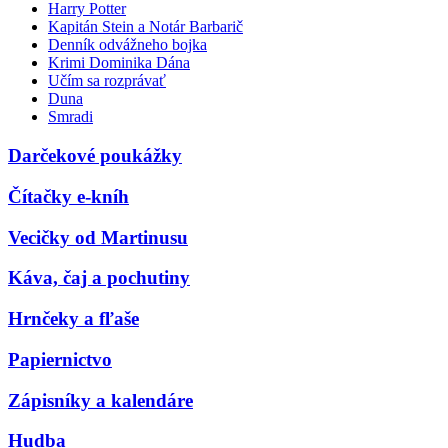
Harry Potter
Kapitán Stein a Notár Barbarič
Denník odvážneho bojka
Krimi Dominika Dána
Učím sa rozprávať
Duna
Smradi
Darčekové poukážky
Čítačky e-kníh
Vecičky od Martinusu
Káva, čaj a pochutiny
Hrnčeky a fľaše
Papiernictvo
Zápisníky a kalendáre
Hudba