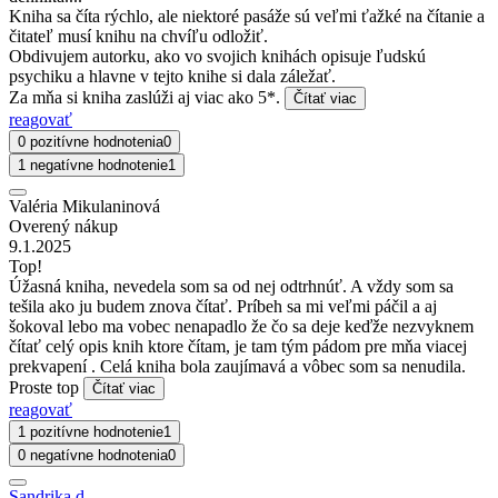
Kniha sa číta rýchlo, ale niektoré pasáže sú veľmi ťažké na čítanie a
čitateľ musí knihu na chvíľu odložiť.
Obdivujem autorku, ako vo svojich knihách opisuje ľudskú
psychiku a hlavne v tejto knihe si dala záležať.
Za mňa si kniha zaslúži aj viac ako 5*.
Čítať viac
reagovať
0 pozitívne hodnotenia
0
1 negatívne hodnotenie
1
Valéria Mikulaninová
Overený nákup
9.1.2025
Top!
Úžasná kniha, nevedela som sa od nej odtrhnúť. A vždy som sa
tešila ako ju budem znova čítať. Príbeh sa mi veľmi páčil a aj
šokoval lebo ma vobec nenapadlo že čo sa deje keďže nezvyknem
čítať celý opis knih ktore čítam, je tam tým pádom pre mňa viacej
prekvapení . Celá kniha bola zaujímavá a vôbec som sa nenudila.
Proste top
Čítať viac
reagovať
1 pozitívne hodnotenie
1
0 negatívne hodnotenia
0
Sandrika d.