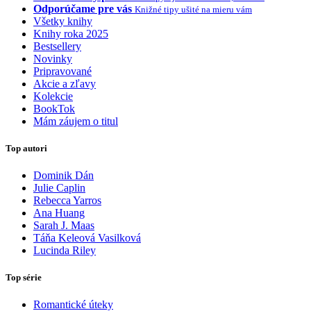
Odporúčame pre vás
Knižné tipy ušité na mieru vám
Všetky knihy
Knihy roka 2025
Bestsellery
Novinky
Pripravované
Akcie a zľavy
Kolekcie
BookTok
Mám záujem o titul
Top autori
Dominik Dán
Julie Caplin
Rebecca Yarros
Ana Huang
Sarah J. Maas
Táňa Keleová Vasilková
Lucinda Riley
Top série
Romantické úteky