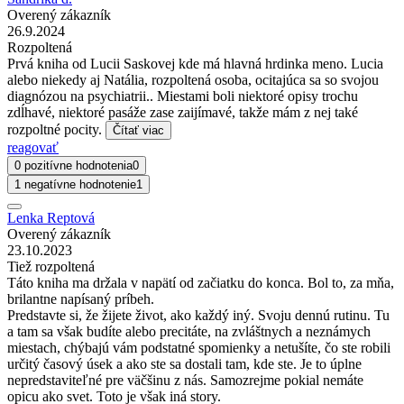
Overený zákazník
26.9.2024
Rozpoltená
Prvá kniha od Lucii Saskovej kde má hlavná hrdinka meno. Lucia
alebo niekedy aj Natália, rozpoltená osoba, ocitajúca sa so svojou
diagnózou na psychiatrii.. Miestami boli niektoré opisy trochu
zdĺhavé, niektoré pasáže zase zaijímavé, takže mám z nej také
rozpoltné pocity.
Čítať viac
reagovať
0 pozitívne hodnotenia
0
1 negatívne hodnotenie
1
Lenka Reptová
Overený zákazník
23.10.2023
Tiež rozpoltená
Táto kniha ma držala v napätí od začiatku do konca. Bol to, za mňa,
brilantne napísaný príbeh.
Predstavte si, že žijete život, ako každý iný. Svoju dennú rutinu. Tu
a tam sa však budíte alebo precitáte, na zvláštnych a neznámych
miestach, chýbajú vám podstatné spomienky a netušíte, čo ste robili
určitý časový úsek a ako ste sa dostali tam, kde ste. Je to úplne
nepredstaviteľné pre väčšinu z nás. Samozrejme pokial nemáte
opicu ako svet. Toto je však iná story.