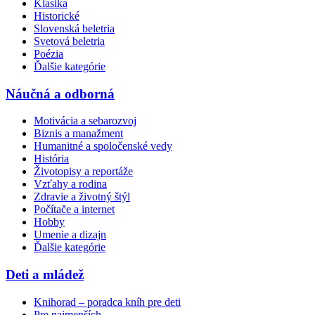
Klasika
Historické
Slovenská beletria
Svetová beletria
Poézia
Ďalšie kategórie
Náučná a odborná
Motivácia a sebarozvoj
Biznis a manažment
Humanitné a spoločenské vedy
História
Životopisy a reportáže
Vzťahy a rodina
Zdravie a životný štýl
Počítače a internet
Hobby
Umenie a dizajn
Ďalšie kategórie
Deti a mládež
Knihorad – poradca kníh pre deti
Pre najmenších