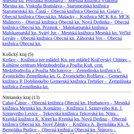
Miestna kn. Petržalka
Bratislava -
Miestna knižnica Vrakuňa
Miestna kn. Vrakuňa
Bratislava -
Staromestská knižnica
Staromestská kn.
Častá -
Obecná knižnica
Obecná kn.
Gajary -
Obecná knižnica
Obecná kn.
Malacky -
Knižnica MCK
Kn. MCK
Malinovo -
Obecná knižnica
Obecná kn.
Nová Dedinka -
Obecná
knižnica
Obecná kn.
Pezinok -
Malokarpatská knižnica
Malokarpatská kn.
Svätý Jur -
Mestská knižnica
Mestská kn.
Veľké
Leváre -
Obecná knižnica
Obecná kn.
Záhorská Ves -
Obecná
knižnica
Obecná kn.
Košický kraj (5)
Košice -
Knižnica pre mládež
Kn. pre mládež
Kráľovský Chlmec -
Kultúrne centrum Medzibodrožia a Použia
Kult. cent.
Medzibodrožia a Použia
Michalovce -
Zemplínska knižnica G.
Zvonického
Zemplínska kn. G. Zvonického
Rožňava -
Gemerská
knižnica P. Dobšinského
Gemerská knižnica
Trebišov -
Zemplínska
knižnica
Zemplínska kn.
Nitriansky kraj (13)
Cabaj-Čápor -
Obecná knižnica
Obecná kn.
Hurbanovo -
Mestská
knižnica
Mestská kn.
Komárno -
Knižnica J. Szinnyeiho
Kn. J.
Szinnyeiho
Levice -
Tekovská knižnica
Tekovská kn.
Nitra -
Krajská knižnica K. Kmeťka
Krajská kn.
Nová Dedina -
Obecná
knižnica
Obecná kn.
Nové Zámky -
Knižnica A. Bernoláka
Kn. A.
Bernoláka
Prašice -
Obecná knižnica
Obecná kn.
Štúrovo -