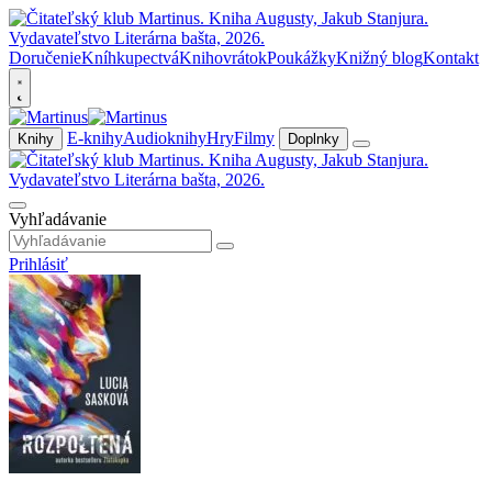
Doručenie
Kníhkupectvá
Knihovrátok
Poukážky
Knižný blog
Kontakt
E-knihy
Audioknihy
Hry
Filmy
Knihy
Doplnky
Vyhľadávanie
Prihlásiť