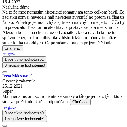
16.4.2023
Neslušná dáma
Na to že moc nemusím historické romány ma tento celkom bavil. Zo
začiatku som si nevedela naň nevedela zvyknúť no potom sa čítal už
ľahko. Príbeh je jednoduchý a aj trošku naivný no nie je to nič čo by
mi prekážalo. Eleanor mi ako hlavná postava sadla a medzi ňou a
Alexom bola silná chémia už od začiatku, ktorá dávala knihe tú
správnu energiu. Pre milovníkov historických románov to môže
super kniha na oddych. Odporúčam a prajem príjemné čítanie.
Čítať viac
reagovať
1 pozitívne hodnotenie
1
0 negatívne hodnotenia
0
Iveta Mácsayová
Overený zákazník
25.12.2021
Super
Mám rada historicko -romantické knižky a táto je jedna z tých ktorá
stojí za prečítanie. Určite odporúčam.
Čítať viac
reagovať
0 pozitívne hodnotenia
0
1 negatívne hodnotenie
1