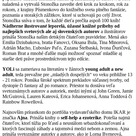
naladená a vytrvalá Stonožka zavedie deti krok za krokom, rok za
rokom, z krajiny Písmenkovo do knižného sveta plného fantázie,
poznania a storakých zážitkov, ktoré si uchovajú po celý život.
Stonožka sníva o tom, že každé dieťa prečíta aspoň 100 kníh!
Nádherne ilustrované leporelá, úžasné knižné príbehy od
najlepších svetových ale aj slovenských autorov
a ilustrátorov
prináša Stonožka našim detským čitateľom pravidelne. Mená ako
Emilia Dziubakova, bratia Fanovci, Oksana Bula, Tina Minorová,
Adrián Macho, Ľuboslav Paľo, Zuzana Štelbaská, Ivona Ďuričová,
Roman Brat a mnohé ďalšie majú možnosť spoznať mladšie aj
staršie deti práve prostredníctvom tejto edície.
YOLi
sa zameriava na literatúru v žánroch
young adult a new
adult
, teda prevažne pre „mladých dospelých“ vo veku približne 13
- 21 rokov. Ponúka široké spektrum prekladov súčasnej tvorby, od
dystopie či fantasy až po romance. Priestor tu dostáva veľa
svetoznámych autorov a autoriek, medzi inými aj John Green, Jamie
McGuirová, Lauren Kateová, Erica Johansenová, Anna Toddová či
Rainbow Rowellová.
Najnovším prírastkom do portfólia vydavateľského domu IKAR je
značka
Ajna
. Prináša knihy o
self-help a ezoterike
. Potešia najmä
čitateľov, ktorí túžia po šťastí a neustálom sebazdokonaľovaní a
ktorých fascinujú záhady a tajomstvá medzi nebom a zemou. Ajna
prináša svetoznáme autorky a autorov, ako je Lorna Byrneová,