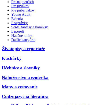
Pre najmenších
Pre prvákov
Pre pubertiakov
Young Adult
Beletria
Rozprávky
Sci-fi, fantasy a komiksy
Leporelá
Náučné knihy
Ďalšie kategórie
Životopisy a reportáže
Kuchárky
Učebnice a slovníky
Náboženstvo a ezoterika
Mapy a cestovanie
Cudzojazyčná literatúra