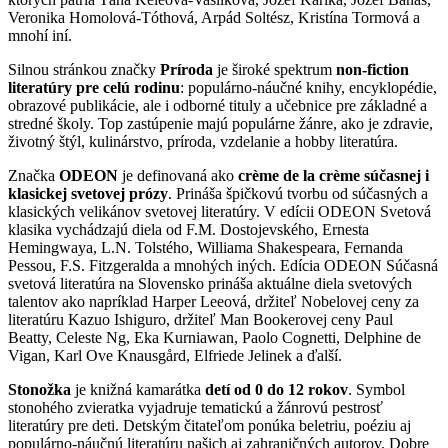
Veronika Homolová-Tóthová, Arpád Soltész, Kristína Tormová a
mnohí iní.
Silnou stránkou značky
Príroda
je široké spektrum
non-fiction
literatúry pre celú rodinu
: populárno-náučné knihy, encyklopédie,
obrazové publikácie, ale i odborné tituly a učebnice pre základné a
stredné školy. Top zastúpenie majú populárne žánre, ako je zdravie,
životný štýl, kulinárstvo, príroda, vzdelanie a hobby literatúra.
Značka
ODEON
je definovaná ako
crème de la crème súčasnej i
klasickej svetovej prózy
. Prináša špičkovú tvorbu od súčasných a
klasických velikánov svetovej literatúry. V edícii ODEON Svetová
klasika vychádzajú diela od F.M. Dostojevského, Ernesta
Hemingwaya, L.N. Tolstého, Williama Shakespeara, Fernanda
Pessou, F.S. Fitzgeralda a mnohých iných. Edícia ODEON Súčasná
svetová literatúra na Slovensko prináša aktuálne diela svetových
talentov ako napríklad Harper Leeová, držiteľ Nobelovej ceny za
literatúru Kazuo Ishiguro, držiteľ Man Bookerovej ceny Paul
Beatty, Celeste Ng, Eka Kurniawan, Paolo Cognetti, Delphine de
Vigan, Karl Ove Knausgård, Elfriede Jelinek a ďalší.
Stonožka
je knižná kamarátka
detí od 0 do 12 rokov
. Symbol
stonohého zvieratka vyjadruje tematickú a žánrovú pestrosť
literatúry pre deti. Detským čitateľom ponúka beletriu, poéziu aj
populárno-náučnú literatúru našich aj zahraničných autorov. Dobre