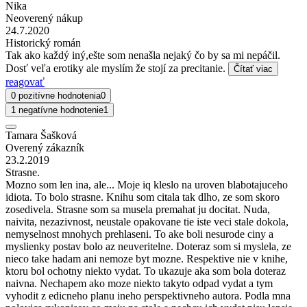
Nika
Neoverený nákup
24.7.2020
Historický román
Tak ako každý iný,ešte som nenašla nejaký čo by sa mi nepáčil.
Dosť veľa erotiky ale myslím že stojí za precitanie.
Čítať viac
reagovať
0 pozitívne hodnotenia
0
1 negatívne hodnotenie
1
Tamara Šašková
Overený zákazník
23.2.2019
Strasne.
Mozno som len ina, ale... Moje iq kleslo na uroven blabotajuceho
idiota. To bolo strasne. Knihu som citala tak dlho, ze som skoro
zosedivela. Strasne som sa musela premahat ju docitat. Nuda,
naivita, nezazivnost, neustale opakovane tie iste veci stale dokola,
nemyselnost mnohych prehlaseni. To ake boli nesurode ciny a
myslienky postav bolo az neuveritelne. Doteraz som si myslela, ze
nieco take hadam ani nemoze byt mozne. Respektive nie v knihe,
ktoru bol ochotny niekto vydat. To ukazuje aka som bola doteraz
naivna. Nechapem ako moze niekto takyto odpad vydat a tym
vyhodit z edicneho planu ineho perspektivneho autora. Podla mna