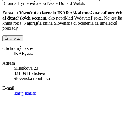
Rhonda Byrneová alebo Neale Donald Walsh.
Za svoju
30-ročnú existenciu IKAR získal množstvo odborných
aj čitateľských ocenení
, ako napríklad Vydavateľ roka, Najkrajšia
kniha roka, Najkrajšia kniha Slovenska či ocenenia za umelecké
preklady.
Čítať viac
Obchodný názov
IKAR, a.s.
Adresa
Miletičova 23
821 09 Bratislava
Slovenská republika
E-mail
ikar@ikar.sk