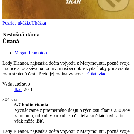
Pozrieť ukážku
Ukážka
Neslušná dáma
Čítaná
Megan Frampton
Lady Eleanor, najstaršia dcéra vojvodu z Marymountu, pozná svoje
hranice aj očakávania rodiny: musí sa dobre vydať, aby prinavrátila
rodu stratenú česť. Preto jej rodina vyberie...
Čítať viac
Vydavateľstvo
Ikar
, 2018
304 strán
6-7 hodín čítania
Vychádzame z priemerného údaju o rýchlosti čítania 230 slov
za minútu, od knihy ku knihe a čitateľa ku čitateľovi sa to
však môže líšiť.
Lady Eleanor, najstaršia dcéra vojvodu z Marymountu, pozná svoje