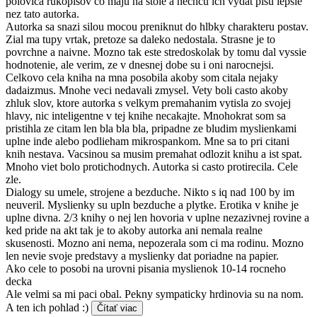
polovica rukopisov co maju na stole a nechcu ich vydat pisu lepsie
nez tato autorka.
Autorka sa snazi silou mocou preniknut do hlbky charakteru postav.
Zial ma tupy vrtak, pretoze sa daleko nedostala. Strasne je to
povrchne a naivne. Mozno tak este stredoskolak by tomu dal vyssie
hodnotenie, ale verim, ze v dnesnej dobe su i oni narocnejsi.
Celkovo cela kniha na mna posobila akoby som citala nejaky
dadaizmus. Mnohe veci nedavali zmysel. Vety boli casto akoby
zhluk slov, ktore autorka s velkym premahanim vytisla zo svojej
hlavy, nic inteligentne v tej knihe necakajte. Mnohokrat som sa
pristihla ze citam len bla bla bla, pripadne ze bludim myslienkami
uplne inde alebo podlieham mikrospankom. Mne sa to pri citani
knih nestava. Vacsinou sa musim premahat odlozit knihu a ist spat.
Mnoho viet bolo protichodnych. Autorka si casto protirecila. Cele
zle.
Dialogy su umele, strojene a bezduche. Nikto s iq nad 100 by im
neuveril. Myslienky su upln bezduche a plytke. Erotika v knihe je
uplne divna. 2/3 knihy o nej len hovoria v uplne nezazivnej rovine a
ked pride na akt tak je to akoby autorka ani nemala realne
skusenosti. Mozno ani nema, nepozerala som ci ma rodinu. Mozno
len nevie svoje predstavy a myslienky dat poriadne na papier.
Ako cele to posobi na urovni pisania myslienok 10-14 rocneho
decka
Ale velmi sa mi paci obal. Pekny sympaticky hrdinovia su na nom.
A ten ich pohlad :)
Čítať viac