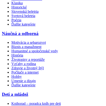
Klasika
Historické
Slovenská beletria
Svetová beletria
Poézia
Ďalšie kategórie
Náučná a odborná
Motivácia a sebarozvoj
Biznis a manažment
Humanitné a spoločenské vedy
História
Životopisy a reportáže
Vzťahy a rodina
Zdravie a životný štýl
Počítače a internet
Hobby
Umenie a dizajn
Ďalšie kategórie
Deti a mládež
Knihorad – poradca kníh pre deti