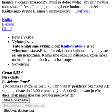
hranice aj očakávania rodiny: musí sa dobre vydať, aby prinavrátila
rodu stratenú česť. Preto jej rodina vyberie budúceho manžela.
Krátko nato stretne Eleanor v kníhkupectve...
Čítať viac
Kniha
E-kniha
Čítaná
Pevná väzba
Výborný stav
Túto knihu sme vykúpili cez
Knihovrátok
a je vo
výbornom stave.
Rozdiel medzi touto knihou a novou by ste
asi ani nespoznali. Knihu sme označili nálepkou, ktorá môže
na niektorých obaloch zanechať stopy.
Slovenčina
Cena:
9,52 €
Na sklade
Posielame ihneď
Táto kniha sa môže na cestu ku vám vybrať prakticky okamžite! Ak
si ju objednáte do 13:00 v pracovný deň, odošleme vám ju ešte
dnes, inak najneskôr nasledujúci pracovný deň.
Vložiť do košíka
Rezervovať v kníhkupectve
Sledovať dostupnosť