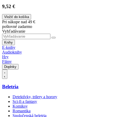
9,52 €
Vložiť do košíka
Pri nákupe nad 49 €
poštovné zadarmo
Vyhľadávanie
Knihy
E-knihy
Audioknihy
Hry
Filmy
Doplnky
Beletria
Detektívky, trilery a horory
Sci-fi a fantasy
Komiksy
Romantika
Spoločenská beletria