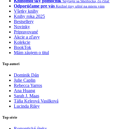
Knihomoľský pomocník
Spýtajte sa Sherlocka, čo čítať
Odporúčame pre vás
Knižné tipy ušité na mieru vám
Všetky knihy
Knihy roka 2025
Bestsellery
Novinky
Pripravované
Akcie a zľavy
Kolekcie
BookTok
Mám záujem o titul
Top autori
Dominik Dán
Julie Caplin
Rebecca Yarros
Ana Huang
Sarah J. Maas
Táňa Keleová Vasilková
Lucinda Riley
Top série
Romantické úteky