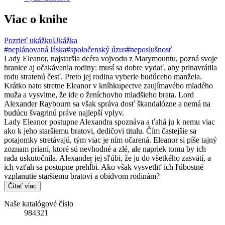
Viac o knihe
Pozrieť ukážku
Ukážka
#neplánovaná láska
#spoločenský úzus
#neposlušnosť
Lady Eleanor, najstaršia dcéra vojvodu z Marymountu, pozná svoje
hranice aj očakávania rodiny: musí sa dobre vydať, aby prinavrátila
rodu stratenú česť. Preto jej rodina vyberie budúceho manžela.
Krátko nato stretne Eleanor v kníhkupectve zaujímavého mladého
muža a vysvitne, že ide o ženíchovho mladšieho brata. Lord
Alexander Raybourn sa však správa dosť škandalózne a nemá na
budúcu švagrinú práve najlepší vplyv.
Lady Eleanor postupne Alexandra spoznáva a ťahá ju k nemu viac
ako k jeho staršiemu bratovi, dedičovi titulu. Čím častejšie sa
potajomky stretávajú, tým viac je ním očarená. Eleanor si píše tajný
zoznam prianí, ktoré sú nevhodné a zlé, ale napriek tomu by ich
rada uskutočnila. Alexander jej sľúbi, že ju do všetkého zasvätí, a
ich vzťah sa postupne prehĺbi. Ako však vysvetliť ich ľúbostné
vzplanutie staršiemu bratovi a obidvom rodinám?
Čítať viac
Naše katalógové číslo
984321