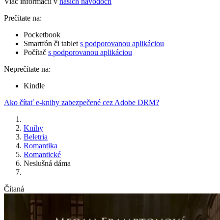
Viac informácií v
našich návodoch
Prečítate na:
Pocketbook
Smartfón či tablet
s podporovanou aplikáciou
Počítač
s podporovanou aplikáciou
Neprečítate na:
Kindle
Ako čítať e-knihy zabezpečené cez Adobe DRM?
Knihy
Beletria
Romantika
Romantické
Neslušná dáma
Čítaná