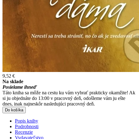
9,52 €
Na sklade
Posielame ihneď
Táto kniha sa môže na cestu ku vám vybrať prakticky okamžite! Ak
si ju objednáte do 13:00 v pracovný deň, odošleme vám ju ešte
dnes, inak najneskôr nasledujúci pracovný deň.
Do košíka
Popis knihy
Podrobnosti
Recenzie
Vydavateľstvo