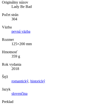
Originálny názov
Lady Be Bad
Počet strán
304
Väzba
pevná väzba
Rozmer
125×200 mm
Hmotnosť
359 g
Rok vydania
2018
Štýl
romantický
,
historický
Jazyk
slovenčina
Preklad