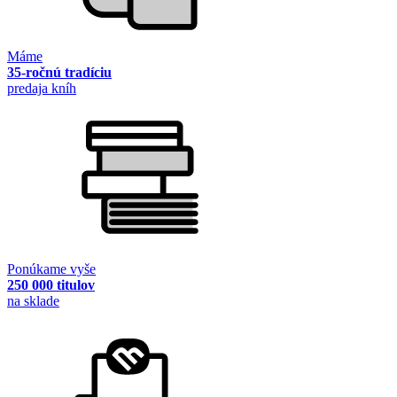
Máme
35-ročnú tradíciu
predaja kníh
Ponúkame vyše
250 000 titulov
na sklade