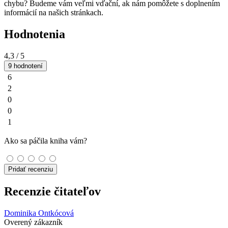
chybu? Budeme vám veľmi vďační, ak nám pomôžete s doplnením
informácií na našich stránkach.
Hodnotenia
4,3
/ 5
9 hodnotení
6
2
0
0
1
Ako sa páčila kniha vám?
Pridať recenziu
Recenzie čitateľov
Dominika Ontkócová
Overený zákazník