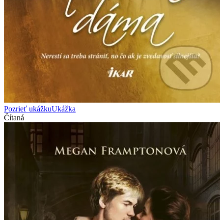
Pozrieť ukážku
Ukážka
Čítaná