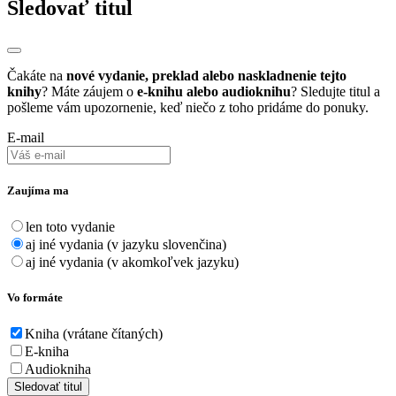
Sledovať titul
Čakáte na
nové vydanie, preklad alebo naskladnenie tejto
knihy
? Máte záujem o
e-knihu alebo audioknihu
? Sledujte titul a
pošleme vám upozornenie, keď niečo z toho pridáme do ponuky.
E-mail
Zaujíma ma
len toto vydanie
aj iné vydania (v jazyku slovenčina)
aj iné vydania (v akomkoľvek jazyku)
Vo formáte
Kniha (vrátane čítaných)
E-kniha
Audiokniha
Sledovať titul