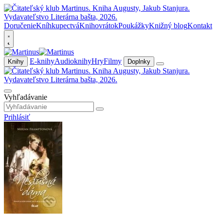
Doručenie
Kníhkupectvá
Knihovrátok
Poukážky
Knižný blog
Kontakt
E-knihy
Audioknihy
Hry
Filmy
Knihy
Doplnky
Vyhľadávanie
Prihlásiť