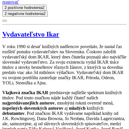
reagovať
2 pozitívne hodnotenia
2
2 negatívne hodnotenia
2
Vydavateľstvo Ikar
V roku 1990 si desať knižných nadšencov povedalo, že nastal čas
rozšíriť ponuku vydavateľstiev na Slovensku. Čoskoro založili
vydavateľský dom IKAR, ktorý dnes čitatelia poznajú ako najväčšie
slovenské vydavateľstvo. Za svoju existenciu vydal IKAR tisíce
titulov a stovky bestsellerov rôznych žánrov, z ktorých sa dovedna
predalo viac ako 34 miliónov výtlačkov. Vydavateľský dom IKAR
vo svojom portfóliu zastrešuje značky IKAR, Príroda, Odeon,
YOLi, Stonožka a Ajna.
Vlajková značka IKAR
predstavuje najširšie spektrum knižných
titulov. Pod touto značkou nájde každý čitateľ našich
najpredávanejších autorov
, mnohými rokmi overené mená,
úspešných slovenských autorov
aj
mladých
knižných
debutantov
. Pod značkou IKAR vydávame napríklad knihy od
J.K. Rowlingovej, Dana Browna, Jo Nesbøa, Davida Lagercrantza,
ale, samozrejme, aj od slávnych slovenských spisovateľov, medzi
ktorých patria Táňa Keleová-Vasilková, Jozef Karika, Jozef Banáš,