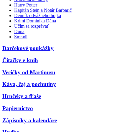
Harry Potter
Kapitán Stein a Notár Barbarič
Denník odvážneho bojka
Krimi Dominika Dána
Učím sa rozprávať
Duna
Smradi
Darčekové poukážky
Čítačky e-kníh
Vecičky od Martinusu
Káva, čaj a pochutiny
Hrnčeky a fľaše
Papiernictvo
Zápisníky a kalendáre