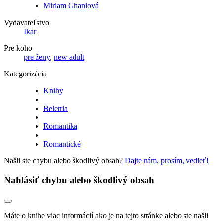
Miriam Ghaniová
Vydavateľstvo
Ikar
Pre koho
pre ženy
,
new adult
Kategorizácia
Knihy
Beletria
Romantika
Romantické
Našli ste chybu alebo škodlivý obsah?
Dajte nám, prosím, vedieť!
Nahlásiť chybu alebo škodlivý obsah
Máte o knihe viac informácií ako je na tejto stránke alebo ste našli