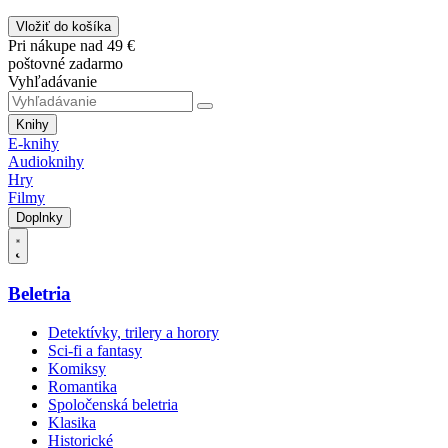
Vložiť do košíka
Pri nákupe nad 49 €
poštovné zadarmo
Vyhľadávanie
Knihy
E-knihy
Audioknihy
Hry
Filmy
Doplnky
Beletria
Detektívky, trilery a horory
Sci-fi a fantasy
Komiksy
Romantika
Spoločenská beletria
Klasika
Historické