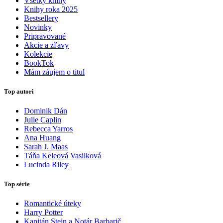
Všetky knihy
Knihy roka 2025
Bestsellery
Novinky
Pripravované
Akcie a zľavy
Kolekcie
BookTok
Mám záujem o titul
Top autori
Dominik Dán
Julie Caplin
Rebecca Yarros
Ana Huang
Sarah J. Maas
Táňa Keleová Vasilková
Lucinda Riley
Top série
Romantické úteky
Harry Potter
Kapitán Stein a Notár Barbarič