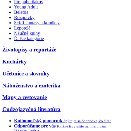
Pre pubertiakov
Young Adult
Beletria
Rozprávky
Sci-fi, fantasy a komiksy
Leporelá
Náučné knihy
Ďalšie kategórie
Životopisy a reportáže
Kuchárky
Učebnice a slovníky
Náboženstvo a ezoterika
Mapy a cestovanie
Cudzojazyčná literatúra
Knihomoľský pomocník
Spýtajte sa Sherlocka, čo čítať
Odporúčame pre vás
Knižné tipy ušité na mieru vám