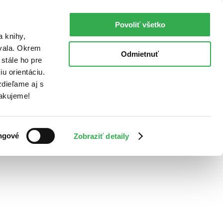
Povoliť všetko
a knihy,
ovala. Okrem
Odmietnuť
stále ho pre
u orientáciu.
dieľame aj s
Ďakujeme!
ngové
Zobraziť detaily