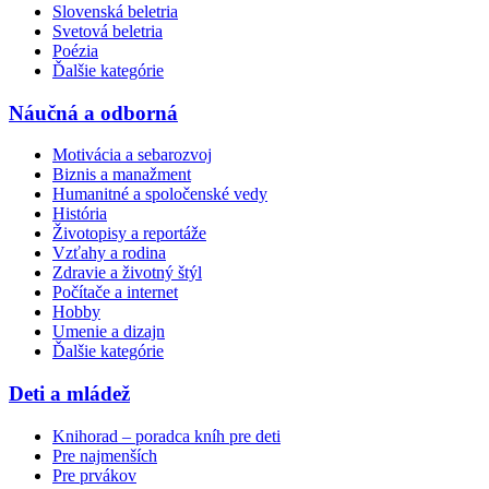
Slovenská beletria
Svetová beletria
Poézia
Ďalšie kategórie
Náučná a odborná
Motivácia a sebarozvoj
Biznis a manažment
Humanitné a spoločenské vedy
História
Životopisy a reportáže
Vzťahy a rodina
Zdravie a životný štýl
Počítače a internet
Hobby
Umenie a dizajn
Ďalšie kategórie
Deti a mládež
Knihorad – poradca kníh pre deti
Pre najmenších
Pre prvákov