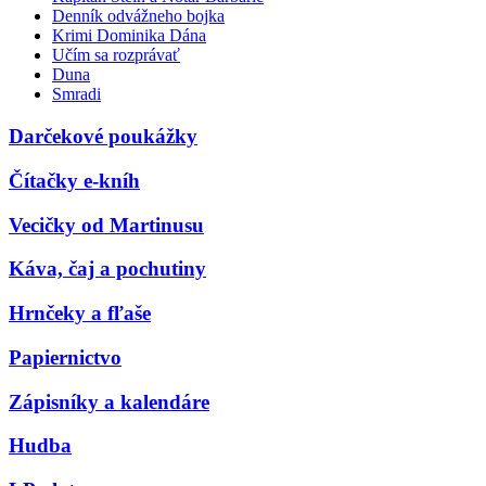
Denník odvážneho bojka
Krimi Dominika Dána
Učím sa rozprávať
Duna
Smradi
Darčekové poukážky
Čítačky e-kníh
Vecičky od Martinusu
Káva, čaj a pochutiny
Hrnčeky a fľaše
Papiernictvo
Zápisníky a kalendáre
Hudba