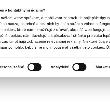
es a kontaktnými údajmi?
našom webe správate, a mohli vám zobraziť tie najlepšie tipy n
é sú naozaj potrebné a bez nich by naša stránka vôbec nefung
 cookies, ktoré nám umožňujú zisťovať, ako náš web funguje, a 
ačné cookies nám dovoľujú prispôsobovať stránku pre vašu lepši
zas umožňujú zobrazenie relevantnej reklamy. Niektoré údaje z
y nám pomohlo, keby sme mohli používať všetky tieto cookies. 
ersonalizačné
Analytické
Marketi