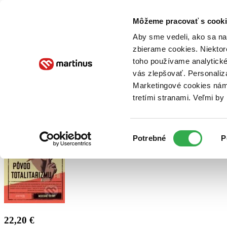
Doručenie
Kníhkupectvá
Knihovrátok
Poukážky
Knižný blog
Kontakt
Môžeme pracovať s cooki
Aby sme vedeli, ako sa na 
zbierame cookies. Niektor
E-knihy
Audioknihy
Hry
Filmy
Knihy
Doplnky
toho používame analytické
vás zlepšovať. Personaliz
Vyhľadávanie
Marketingové cookies nám 
tretími stranami. Veľmi b
Prihlásiť
Výber
Potrebné
P
súhlasu
22,20 €