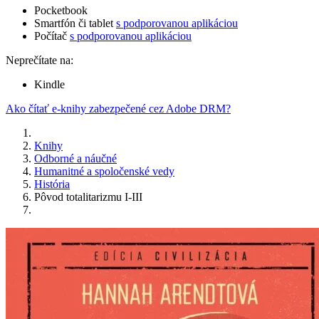
Pocketbook
Smartfón či tablet
s podporovanou aplikáciou
Počítač
s podporovanou aplikáciou
Neprečítate na:
Kindle
Ako čítať e-knihy zabezpečené cez Adobe DRM?
Knihy
Odborné a náučné
Humanitné a spoločenské vedy
História
Pôvod totalitarizmu I-III