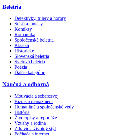
Beletria
Detektívky, trilery a horory
Sci-fi a fantasy
Komiksy
Romantika
Spoločenská beletria
Klasika
Historické
Slovenská beletria
Svetová beletria
Poézia
Ďalšie kategórie
Náučná a odborná
Motivácia a sebarozvoj
Biznis a manažment
Humanitné a spoločenské vedy
História
Životopisy a reportáže
Vzťahy a rodina
Zdravie a životný štýl
Počítače a internet