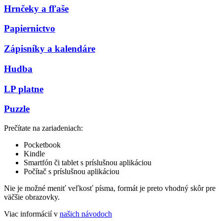
Hrnčeky a fľaše
Papiernictvo
Zápisníky a kalendáre
Hudba
LP platne
Puzzle
Prečítate na zariadeniach:
Pocketbook
Kindle
Smartfón či tablet s príslušnou aplikáciou
Počítač s príslušnou aplikáciou
Nie je možné meniť veľkosť písma, formát je preto vhodný skôr pre
väčšie obrazovky.
Viac informácií v
našich návodoch