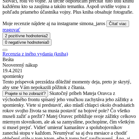
Slováci, rolu vo vojne. Ja určite odporúčam prečítať túto útlu knihu
každému kto sa zaujíma a takúto tematiku. Aspoň uvidíte vojnu z
pohľadu priameho účastníka vojny. Plus kniha obsahuje fotografie.
Moje recenzie nájdete aj na instagrame simona_jaros
Čítať viac
reagovať
2 pozitívne hodnotenia
2
0 negatívne hodnotenia
0
Recenzia z iného vydania (kniha)
Beáta
Neoverený nákup
19.4.2021
spomienky
Tento príspevok prezrádza dôležité momenty deja, preto je skrytý,
aby sme Vám nepokazili pôžitok z čítania.
Skutočný príbeh Mateja Oravca z
Prajete si ho zobraziť?
východného frontu spísaný jeho vnučkou zachytáva jeho zážitky a
spomienky. Viete si predstaviť, ako mladí chlapci okolo dvadsiatich
rokov svojho života sa musia postaviť na bojové pole? Čo všetko
museli zažiť a prežiť? Matej Oravec približuje svoje zážitky celkovo
miernym slovníkom, ale ak sa zamyslíme, pochopíme, čím všetkým
si musel prejsť. Vidieť umierať kamarátov a spolubojovníkov
zanechá stopu v každom. Neumývať sa aj dva mesiace a chodiť
oblečený stále v tom istom, ešte k tomu byť zavšivavený. Áno, aj