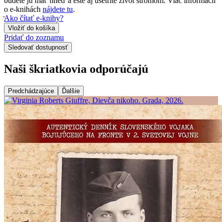
budete ju mať hneď a ešte aj ušetríte život stromom. Viac informácii
o e-knihách
nájdete tu
.
Ako čítať e-knihy?
Vložiť do košíka
Pridať do zoznamu
Sledovať dostupnosť
Naši škriatkovia odporúčajú
Predchádzajúce
Ďalšie