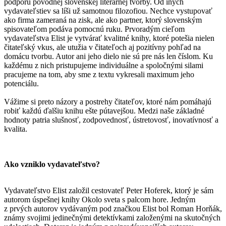
podporu pôvodnej slovenskej literárnej tvorby. Od iných
vydavateľstiev sa líši už samotnou filozofiou. Nechce vystupovať
ako firma zameraná na zisk, ale ako partner, ktorý slovenským
spisovateľom podáva pomocnú ruku. Prvoradým cieľom
vydavateľstva Elist je vytvárať kvalitné knihy, ktoré potešia nielen
čitateľský vkus, ale utužia v čitateľoch aj pozitívny pohľad na
domácu tvorbu. Autor ani jeho dielo nie sú pre nás len číslom. Ku
každému z nich pristupujeme individuálne a spoločnými silami
pracujeme na tom, aby sme z textu vykresali maximum jeho
potenciálu.
Vážime si preto názory a postrehy čitateľov, ktoré nám pomáhajú
robiť každú ďalšiu knihu ešte pútavejšou. Medzi naše základné
hodnoty patria slušnosť, zodpovednosť, ústretovosť, inovatívnosť a
kvalita.
Ako vzniklo vydavateľstvo?
Vydavateľstvo Elist založil cestovateľ Peter Hoferek, ktorý je sám
autorom úspešnej knihy Okolo sveta s palcom hore. Jedným
z prvých autorov vydávaným pod značkou Elist bol Roman Horňák,
známy svojimi jedinečnými detektívkami založenými na skutočných