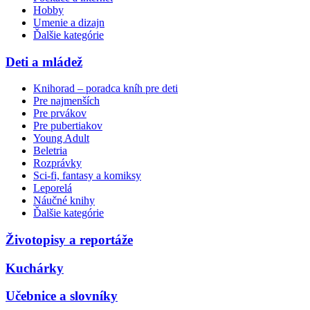
Hobby
Umenie a dizajn
Ďalšie kategórie
Deti a mládež
Knihorad – poradca kníh pre deti
Pre najmenších
Pre prvákov
Pre pubertiakov
Young Adult
Beletria
Rozprávky
Sci-fi, fantasy a komiksy
Leporelá
Náučné knihy
Ďalšie kategórie
Životopisy a reportáže
Kuchárky
Učebnice a slovníky