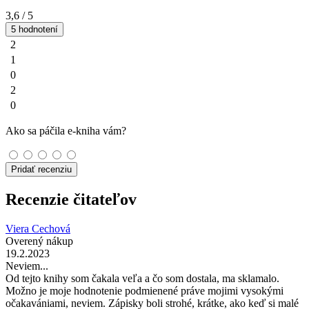
3,6
/ 5
5 hodnotení
2
1
0
2
0
Ako sa páčila e-kniha vám?
Pridať recenziu
Recenzie čitateľov
Viera Cechová
Overený nákup
19.2.2023
Neviem...
Od tejto knihy som čakala veľa a čo som dostala, ma sklamalo.
Možno je moje hodnotenie podmienené práve mojimi vysokými
očakavániami, neviem. Zápisky boli strohé, krátke, ako keď si malé