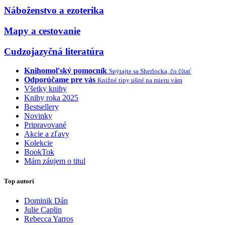
Náboženstvo a ezoterika
Mapy a cestovanie
Cudzojazyčná literatúra
Knihomoľský pomocník
Spýtajte sa Sherlocka, čo čítať
Odporúčame pre vás
Knižné tipy ušité na mieru vám
Všetky knihy
Knihy roka 2025
Bestsellery
Novinky
Pripravované
Akcie a zľavy
Kolekcie
BookTok
Mám záujem o titul
Top autori
Dominik Dán
Julie Caplin
Rebecca Yarros