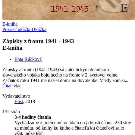
E-kniha
Pozrieť ukážku
Ukážka
Zápisky z frontu 1941 - 1943
E-kniha
Enja Rúčková
Zápisky z frontu (1941-1943) sú autentickým denníkom
slovenského vojaka bojujúceho na fronte v 2. svetovej vojne.
Začiatok roku 1941 ma našiel doma na dovolenke. Vtedy som si...
Čítať viac
Vydavateľstvo
Elist
, 2018
152 strán
3-4 hodiny čítania
Vychádzame z priemerného údaju o rýchlosti čítania 230 slov
za minútu, od knihy ku knihe a čitateľa ku čitateľovi sa to
však môže líšiť.