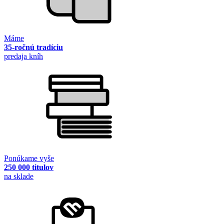
Máme
35-ročnú tradíciu
predaja kníh
Ponúkame vyše
250 000 titulov
na sklade