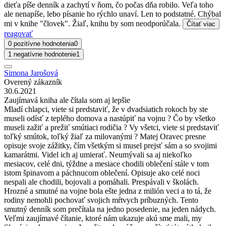
dieťa píše denník a zachytí v ňom, čo počas dňa robilo. Veľa toho
ale nenapíše, lebo písanie ho rýchlo unaví. Len to podstatné. Chýbal
mi v knihe "človek". Žiaľ, knihu by som neodporúčala.
Čítať viac
reagovať
0 pozitívne hodnotenia
0
1 negatívne hodnotenie
1
Simona Jarošová
Overený zákazník
30.6.2021
Zaujímavá kniha ale čítala som aj lepšie
Mladí chlapci, viete si predstaviť, že v dvadsiatich rokoch by ste
museli odísť z teplého domova a nastúpiť na vojnu ? Čo by všetko
museli zažiť a prežiť smútiaci rodičia ? Vy všetci, viete si predstaviť
toľký smútok, toľký žiaľ za milovanými ? Matej Oravec presne
opisuje svoje zážitky, čím všetkým si musel prejsť sám a so svojimi
kamarátmi. Videl ich aj umierať. Neumývali sa aj niekoľko
mesiacov, celé dni, týždne a mesiace chodili oblečení stále v tom
istom špinavom a páchnucom oblečení. Opisuje ako celé noci
nespali ale chodili, bojovali a pomáhali. Prespávali v školách.
Hrozné a smutné na vojne bola ešte jedna z milión veci a to tá, že
rodiny nemohli pochovať svojich mŕtvych príbuzných. Tento
smutný denník som prečítala na jedno posedenie, na jeden nádych.
Veľmi zaujímavé čítanie, ktoré nám ukazuje akú sme mali, my