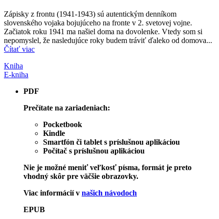
Zápisky z frontu (1941-1943) sú autentickým denníkom
slovenského vojaka bojujúceho na fronte v 2. svetovej vojne.
Začiatok roku 1941 ma našiel doma na dovolenke. Vtedy som si
nepomyslel, že nasledujúce roky budem tráviť ďaleko od domova...
Čítať viac
Kniha
E-kniha
PDF
Prečítate na zariadeniach:
Pocketbook
Kindle
Smartfón či tablet s príslušnou aplikáciou
Počítač s príslušnou aplikáciou
Nie je možné meniť veľkosť písma, formát je preto
vhodný skôr pre väčšie obrazovky.
Viac informácií v
našich návodoch
EPUB