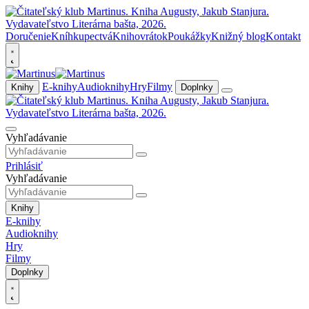
Doručenie
Kníhkupectvá
Knihovrátok
Poukážky
Knižný blog
Kontakt
E-knihy
Audioknihy
Hry
Filmy
Knihy
Doplnky
Vyhľadávanie
Prihlásiť
Vyhľadávanie
Knihy
E-knihy
Audioknihy
Hry
Filmy
Doplnky