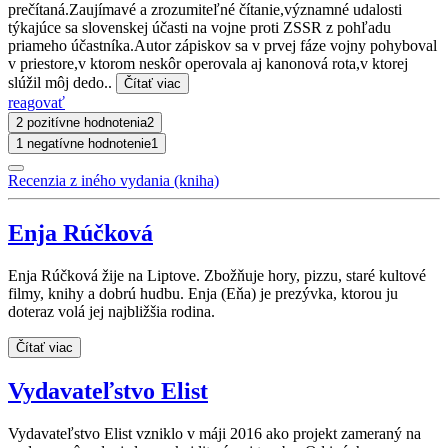
prečítaná.Zaujímavé a zrozumiteľné čítanie,významné udalosti
týkajúce sa slovenskej účasti na vojne proti ZSSR z pohľadu
priameho účastníka.Autor zápiskov sa v prvej fáze vojny pohyboval
v priestore,v ktorom neskôr operovala aj kanonová rota,v ktorej
slúžil môj dedo..
Čítať viac
reagovať
2 pozitívne hodnotenia
2
1 negatívne hodnotenie
1
Recenzia z iného vydania (kniha)
Enja Rúčková
Enja Rúčková žije na Liptove. Zbožňuje hory, pizzu, staré kultové
filmy, knihy a dobrú hudbu. Enja (Eňa) je prezývka, ktorou ju
doteraz volá jej najbližšia rodina.
Čítať viac
Vydavateľstvo Elist
Vydavateľstvo Elist vzniklo v máji 2016 ako projekt zameraný na