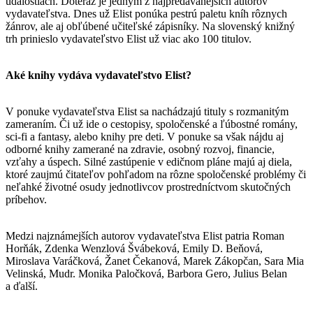
udalostiach. Doteraz je jedným z najpredávanejších autorov
vydavateľstva. Dnes už Elist ponúka pestrú paletu kníh rôznych
žánrov, ale aj obľúbené učiteľské zápisníky. Na slovenský knižný
trh prinieslo vydavateľstvo Elist už viac ako 100 titulov.
Aké knihy vydáva vydavateľstvo Elist?
V ponuke vydavateľstva Elist sa nachádzajú tituly s rozmanitým
zameraním. Či už ide o cestopisy, spoločenské a ľúbostné romány,
sci-fi a fantasy, alebo knihy pre deti. V ponuke sa však nájdu aj
odborné knihy zamerané na zdravie, osobný rozvoj, financie,
vzťahy a úspech. Silné zastúpenie v edičnom pláne majú aj diela,
ktoré zaujmú čitateľov pohľadom na rôzne spoločenské problémy či
neľahké životné osudy jednotlivcov prostredníctvom skutočných
príbehov.
Medzi najznámejších autorov vydavateľstva Elist patria Roman
Horňák, Zdenka Wenzlová Švábeková, Emily D. Beňová,
Miroslava Varáčková, Žanet Čekanová, Marek Zákopčan, Sara Mia
Velinská, Mudr. Monika Paločková, Barbora Gero, Julius Belan
a ďalší.