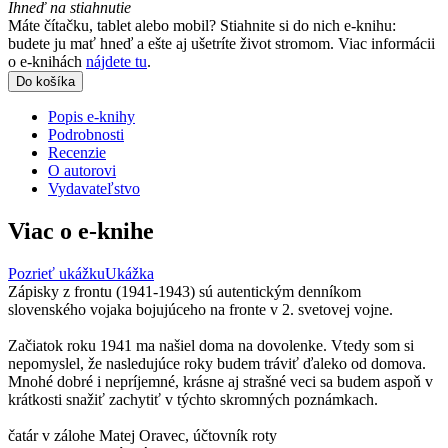
Ihneď na stiahnutie
Máte čítačku, tablet alebo mobil? Stiahnite si do nich e-knihu:
budete ju mať hneď a ešte aj ušetríte život stromom. Viac informácii
o e-knihách
nájdete tu
.
Do košíka
Popis e-knihy
Podrobnosti
Recenzie
O autorovi
Vydavateľstvo
Viac o e-knihe
Pozrieť ukážku
Ukážka
Zápisky z frontu (1941-1943) sú autentickým denníkom
slovenského vojaka bojujúceho na fronte v 2. svetovej vojne.
Začiatok roku 1941 ma našiel doma na dovolenke. Vtedy som si
nepomyslel, že nasledujúce roky budem tráviť ďaleko od domova.
Mnohé dobré i nepríjemné, krásne aj strašné veci sa budem aspoň v
krátkosti snažiť zachytiť v týchto skromných poznámkach.
čatár v zálohe Matej Oravec, účtovník roty