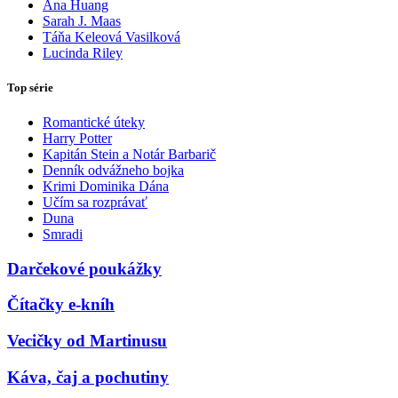
Ana Huang
Sarah J. Maas
Táňa Keleová Vasilková
Lucinda Riley
Top série
Romantické úteky
Harry Potter
Kapitán Stein a Notár Barbarič
Denník odvážneho bojka
Krimi Dominika Dána
Učím sa rozprávať
Duna
Smradi
Darčekové poukážky
Čítačky e-kníh
Vecičky od Martinusu
Káva, čaj a pochutiny