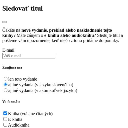
Sledovať titul
Čakáte na
nové vydanie, preklad alebo naskladnenie tejto
knihy
? Máte záujem o
e-knihu alebo audioknihu
? Sledujte titul a
pošleme vám upozornenie, keď niečo z toho pridáme do ponuky.
E-mail
Zaujíma ma
len toto vydanie
aj iné vydania (v jazyku slovenčina)
aj iné vydania (v akomkoľvek jazyku)
Vo formáte
Kniha (vrátane čítaných)
E-kniha
Audiokniha