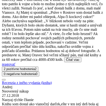
toto patrilo k vojne a bolo to možno jedno z tých najlepších vecí, čo
všetci zažili. Nemali čo jesť, a keď dostali balík z domu, mali malé
Vianoce. Aj Matej si spomínal: ,,Práve v Rostove som dostal balík z
domu. Ako dobre mi padol oštiepok, Alpa či kockový cukor!"
Alebo zachytáva napríklad: ,,V blízkosti nebolo vody na pitie.
Dyňami, ktorých bolo okolo dostatok, sme si hasili smäd a umývali
sa ich šťavou. Potom nám sadali na tvár muchy, ale čo sme mali
robiť? I to bolo lepšie ako nič." A viete, čo ešte bolo hrozné? Ak
rodiny nemohli pochovať svojich padlých príbuzných, pretože
ostali, v tom lepšom prípade, pochovaní v cudzine. Veľmi
odporúčam prečítať túto útlu knižku, nakoľko uvidíte vojnu z
pohľadu účastníka. Pridanou hodnotou sú aj dobové fotografie. A
predstavte si, Matej Oravec bol veľmi sčítaný pán, mal rád knihy a
za 60 rokov prečítal cca 4000-4500 kníh.
Čítať viac
reagovať
2 pozitívne hodnotenia
2
0 negatívne hodnotenia
0
Recenzia z iného vydania (kniha)
Andrej
Neoverený nákup
27.12.2018
Naoyaj rýchle čítanie
Knihu som dostal ako vianočný darček,ešte v ten istý deň bola aj