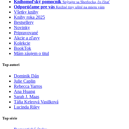
Knihomoľský pomocník
Spýtajte sa Sherlocka, čo čítať
Odporúčame pre vás
Knižné tipy ušité na mieru vám
Všetky knihy
Knihy roka 2025
Bestsellery
Novinky
Pripravované
Akcie a zľavy
Kolekcie
BookTok
Mám záujem o titul
Top autori
Dominik Dán
Julie Caplin
Rebecca Yarros
Ana Huang
Sarah J. Maas
Táňa Keleová Vasilková
Lucinda Riley
Top série