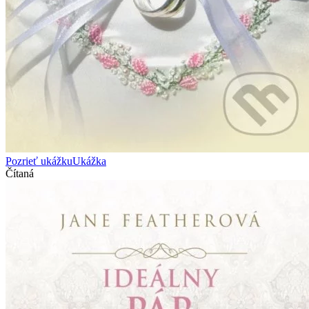
Pozrieť ukážku
Ukážka
Čítaná