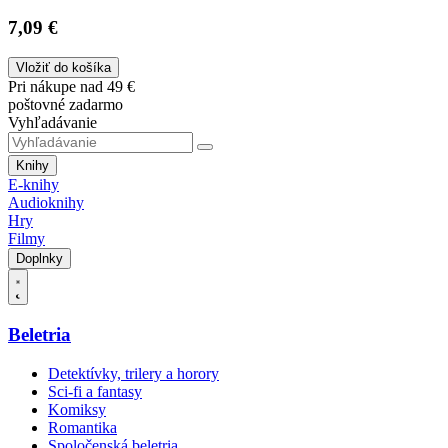
7,09 €
Vložiť do košíka
Pri nákupe nad 49 €
poštovné zadarmo
Vyhľadávanie
Knihy
E-knihy
Audioknihy
Hry
Filmy
Doplnky
Beletria
Detektívky, trilery a horory
Sci-fi a fantasy
Komiksy
Romantika
Spoločenská beletria