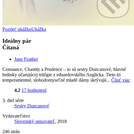
Pozrieť ukážku
Ukážka
Ideálny pár
Čítaná
Jane Feather
Constance, Chastity a Prudence – to sú sestry Duncanové, hlavné
hrdinky očarujúcej trilógie z eduardovského Anglicka. Tieto tri
temperamentné, slobodomyseľné mladé dámy skrývajú...
Čítať viac
4,2
17 hodnotení
3. diel série
Sestry Duncanové
Vydavateľstvo
Slovenský spisovateľ
, 2018
246 strán