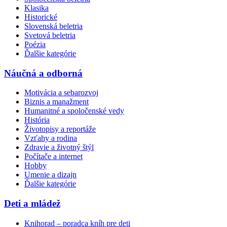
Klasika
Historické
Slovenská beletria
Svetová beletria
Poézia
Ďalšie kategórie
Náučná a odborná
Motivácia a sebarozvoj
Biznis a manažment
Humanitné a spoločenské vedy
História
Životopisy a reportáže
Vzťahy a rodina
Zdravie a životný štýl
Počítače a internet
Hobby
Umenie a dizajn
Ďalšie kategórie
Deti a mládež
Knihorad – poradca kníh pre deti