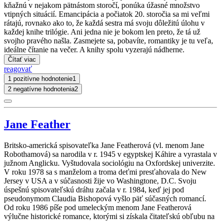
kňažnú v nejakom pätnástom storočí, ponúka úžasné množstvo
vtipných situácií. Emancipácia a počiatok 20. storočia sa mi veľmi
rátajú, rovnako ako to, že každá sestra má svoju dôležitú úlohu v
každej knihe trilógie. Ani jedna nie je bokom len preto, že tá už
svojho pravého našla. Zasmejete sa, pobavíte, romantiky je tu veľa,
ideálne čítanie na večer. A knihy spolu vyzerajú nádherne.
Čítať viac
reagovať
1 pozitívne hodnotenie
1
2 negatívne hodnotenia
2
Jane Feather
Britsko-americká spisovateľka Jane Featherová (vl. menom Jane
Robothamová) sa narodila v r. 1945 v egyptskej Káhire a vyrastala v
južnom Anglicku. Vyštudovala sociológiu na Oxfordskej univerzite.
V roku 1978 sa s manželom a troma deťmi presťahovala do New
Jersey v USA a v súčasnosti žije vo Washingtone, D.C. Svoju
úspešnú spisovateľskú dráhu začala v r. 1984, keď jej pod
pseudonymom Claudia Bishopová vyšlo päť súčasných romancí.
Od roku 1986 píše pod umeleckým menom Jane Featherová
výlučne historické romance, ktorými si získala čitateľskú obľubu na