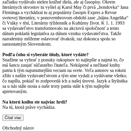
začiatku vydávalo nielen knižné diela, ale aj časopisy. Okrem
literárnych skvostov tu vyšiel aj Karol May či prvá „bondovka“ Iana
Fleminga a vychádzal tu aj populárny časopis Expres a Revue
svetovej literatúry, v ponovembrovom období zase „bájna Angelika“
či Vtáky v tŕní, Literárny týždenník a Kultúrny život. K 1. 1. 1993
sa vydavateľstvo transformovalo na akciovú spoločnosť a tento
dátum pokladá legislatíva za dátum vzniku vydavateľstva. Takže
narodeniny môžeme oslavovať dvakrát, raz dokonca spolu so
samostatným Slovenskom.
Podľa čoho si vyberáte tituly, ktoré vydáte?
Snažíme sa vybrať z ponuky rukopisov to najlepšie a najmä to, čo
má šancu zaujať súčasného čitateľa. Nekúpené a nečítané knihy
patria k tým najsmutnejším veciam na svete. Veľa autorov sa rokmi
zžilo s naším vydavateľstvom a tým sme vydali a vydávame všetko,
čo napíšu, pokiaľ to zodpovedá ich a našej úrovni. Jazyk a štylistika
sa u nás stále nosia a naše texty patria stále k tým najlepšie
apretovaným.
Na ktorú knihu ste najviac hrdí?
Na tú, ktorá práve vychádza.
Čítať viac
Obchodný názov