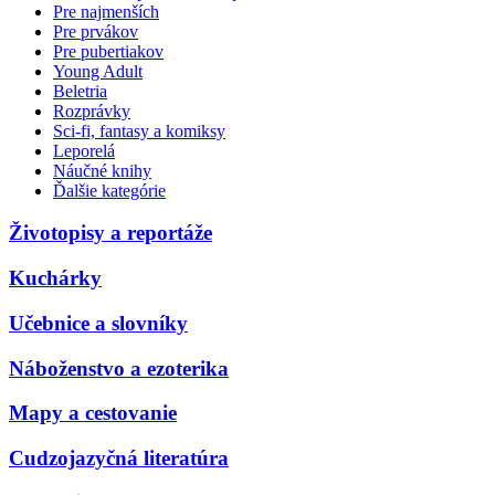
Pre najmenších
Pre prvákov
Pre pubertiakov
Young Adult
Beletria
Rozprávky
Sci-fi, fantasy a komiksy
Leporelá
Náučné knihy
Ďalšie kategórie
Životopisy a reportáže
Kuchárky
Učebnice a slovníky
Náboženstvo a ezoterika
Mapy a cestovanie
Cudzojazyčná literatúra