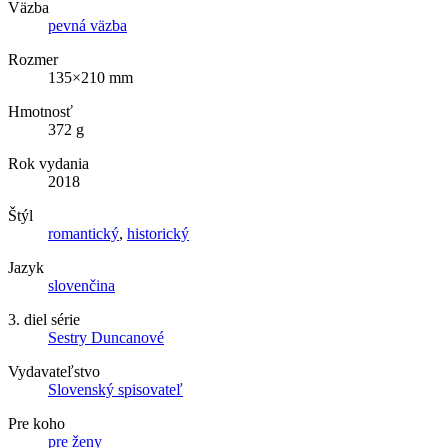
Väzba
pevná väzba
Rozmer
135×210 mm
Hmotnosť
372 g
Rok vydania
2018
Štýl
romantický
,
historický
Jazyk
slovenčina
3. diel série
Sestry Duncanové
Vydavateľstvo
Slovenský spisovateľ
Pre koho
pre ženy