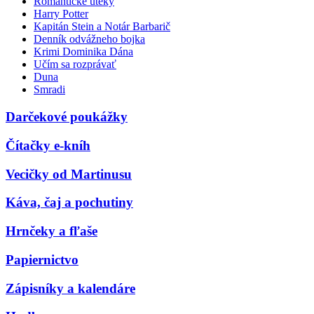
Romantické úteky
Harry Potter
Kapitán Stein a Notár Barbarič
Denník odvážneho bojka
Krimi Dominika Dána
Učím sa rozprávať
Duna
Smradi
Darčekové poukážky
Čítačky e-kníh
Vecičky od Martinusu
Káva, čaj a pochutiny
Hrnčeky a fľaše
Papiernictvo
Zápisníky a kalendáre