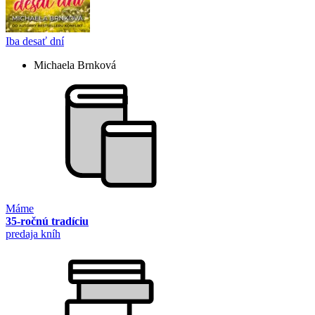
Iba desať dní
Michaela Brnková
Máme
35-ročnú tradíciu
predaja kníh