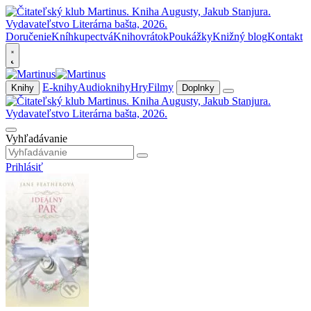
Doručenie
Kníhkupectvá
Knihovrátok
Poukážky
Knižný blog
Kontakt
E-knihy
Audioknihy
Hry
Filmy
Knihy
Doplnky
Vyhľadávanie
Prihlásiť