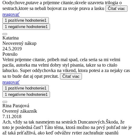
Oodychove,putave a prijemne citanie,skvele uzavreta trilogia o
sestrach,ktore sa nebali bojovat za svoje prava a lasku
Čítať viac
reagovať
1 pozitívne hodnotenie
1
1 negatívne hodnotenie
1
Katarina
Neoverený nákup
24.5.2019
Potesilo
Velmi prijemne citanie, pribeh mal spad, cela seria sa mi velmi
pacila, autorka ma velmi dobry styl pisania, takze sa to citalo
lahucko. Super oddychovka na vikend, ktora potesi a za nejaky cas
sa to bude dat aj opat precitat.
Čítať viac
reagovať
1 pozitívne hodnotenie
1
1 negatívne hodnotenie
1
Rina Parajová
Overený zákazník
7.11.2018
Ach, vždy sa tak nasmejem na sestrách Duncanových.Škoda, že
toto je posledná časť! Táto téma, ktorá možno na prvý pohľad nie je
až taká príťažlivá, ako keď odvážny rytier zachraňuje spanilú