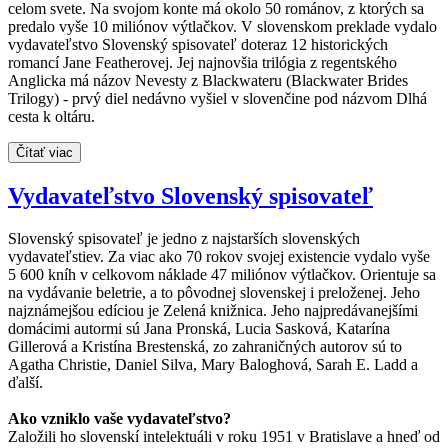
celom svete. Na svojom konte má okolo 50 románov, z ktorých sa
predalo vyše 10 miliónov výtlačkov. V slovenskom preklade vydalo
vydavateľstvo Slovenský spisovateľ doteraz 12 historických
romancí Jane Featherovej. Jej najnovšia trilógia z regentského
Anglicka má názov Nevesty z Blackwateru (Blackwater Brides
Trilogy) - prvý diel nedávno vyšiel v slovenčine pod názvom Dlhá
cesta k oltáru.
Čítať viac
Vydavateľstvo Slovenský spisovateľ
Slovenský spisovateľ je jedno z najstarších slovenských
vydavateľstiev. Za viac ako 70 rokov svojej existencie vydalo vyše
5 600 kníh v celkovom náklade 47 miliónov výtlačkov. Orientuje sa
na vydávanie beletrie, a to pôvodnej slovenskej i preloženej. Jeho
najznámejšou edíciou je Zelená knižnica. Jeho najpredávanejšími
domácimi autormi sú Jana Pronská, Lucia Sasková, Katarína
Gillerová a Kristína Brestenská, zo zahraničných autorov sú to
Agatha Christie, Daniel Silva, Mary Baloghová, Sarah E. Ladd a
ďalší.
Ako vzniklo vaše vydavateľstvo?
Založili ho slovenskí intelektuáli v roku 1951 v Bratislave a hneď od