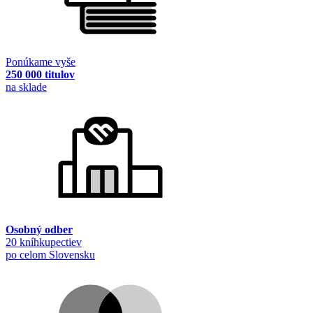
Ponúkame vyše
250 000 titulov
na sklade
Osobný odber
20 kníhkupectiev
po celom Slovensku