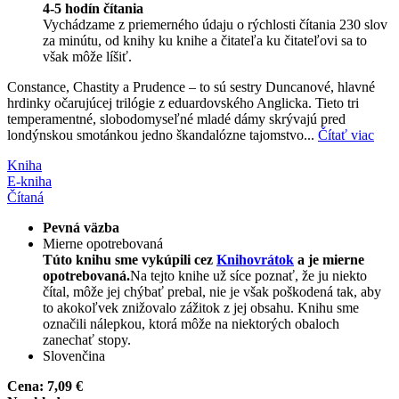
4-5 hodín čítania
Vychádzame z priemerného údaju o rýchlosti čítania 230 slov
za minútu, od knihy ku knihe a čitateľa ku čitateľovi sa to
však môže líšiť.
Constance, Chastity a Prudence – to sú sestry Duncanové, hlavné
hrdinky očarujúcej trilógie z eduardovského Anglicka. Tieto tri
temperamentné, slobodomyseľné mladé dámy skrývajú pred
londýnskou smotánkou jedno škandalózne tajomstvo...
Čítať viac
Kniha
E-kniha
Čítaná
Pevná väzba
Mierne opotrebovaná
Túto knihu sme vykúpili cez
Knihovrátok
a je mierne
opotrebovaná.
Na tejto knihe už síce poznať, že ju niekto
čítal, môže jej chýbať prebal, nie je však poškodená tak, aby
to akokoľvek znižovalo zážitok z jej obsahu. Knihu sme
označili nálepkou, ktorá môže na niektorých obaloch
zanechať stopy.
Slovenčina
Cena:
7,09 €