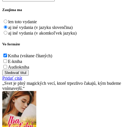
Zaujíma ma
len toto vydanie
aj iné vydania (v jazyku slovenčina)
aj iné vydania (v akomkoľvek jazyku)
Vo formáte
Kniha (vrátane čítaných)
E-kniha
Audiokniha
Sledovať titul
Pridať citát
Svet je plný magických vecí, ktoré trpezlivo čakajú, kým budeme
vnímavejší.