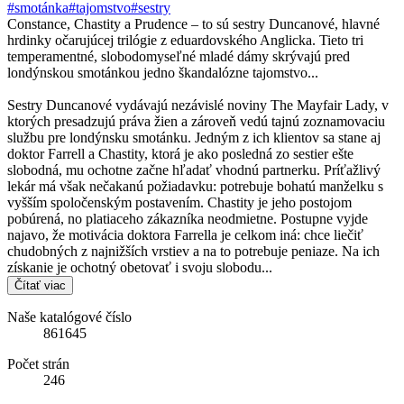
#smotánka
#tajomstvo
#sestry
Constance, Chastity a Prudence – to sú sestry Duncanové, hlavné
hrdinky očarujúcej trilógie z eduardovského Anglicka. Tieto tri
temperamentné, slobodomyseľné mladé dámy skrývajú pred
londýnskou smotánkou jedno škandalózne tajomstvo...
Sestry Duncanové vydávajú nezávislé noviny The Mayfair Lady, v
ktorých presadzujú práva žien a zároveň vedú tajnú zoznamovaciu
službu pre londýnsku smotánku. Jedným z ich klientov sa stane aj
doktor Farrell a Chastity, ktorá je ako posledná zo sestier ešte
slobodná, mu ochotne začne hľadať vhodnú partnerku. Príťažlivý
lekár má však nečakanú požiadavku: potrebuje bohatú manželku s
vyšším spoločenským postavením. Chastity je jeho postojom
pobúrená, no platiaceho zákazníka neodmietne. Postupne vyjde
najavo, že motivácia doktora Farrella je celkom iná: chce liečiť
chudobných z najnižších vrstiev a na to potrebuje peniaze. Na ich
získanie je ochotný obetovať i svoju slobodu...
Čítať viac
Naše katalógové číslo
861645
Počet strán
246