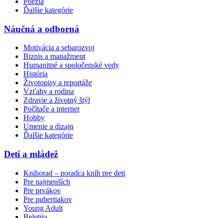
Poézia
Ďalšie kategórie
Náučná a odborná
Motivácia a sebarozvoj
Biznis a manažment
Humanitné a spoločenské vedy
História
Životopisy a reportáže
Vzťahy a rodina
Zdravie a životný štýl
Počítače a internet
Hobby
Umenie a dizajn
Ďalšie kategórie
Deti a mládež
Knihorad – poradca kníh pre deti
Pre najmenších
Pre prvákov
Pre pubertiakov
Young Adult
Beletria