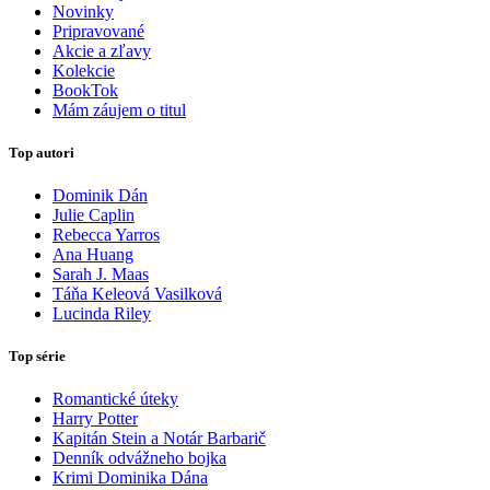
Novinky
Pripravované
Akcie a zľavy
Kolekcie
BookTok
Mám záujem o titul
Top autori
Dominik Dán
Julie Caplin
Rebecca Yarros
Ana Huang
Sarah J. Maas
Táňa Keleová Vasilková
Lucinda Riley
Top série
Romantické úteky
Harry Potter
Kapitán Stein a Notár Barbarič
Denník odvážneho bojka
Krimi Dominika Dána