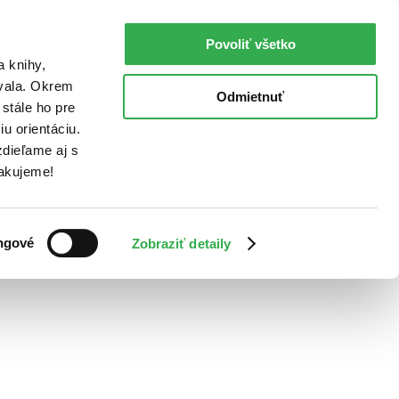
Povoliť všetko
a knihy,
ovala. Okrem
Odmietnuť
stále ho pre
u orientáciu.
dieľame aj s
Ďakujeme!
ngové
Zobraziť detaily