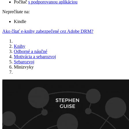
Počítač
s podporovanou aplikáciou
Neprečítate na:
Kindle
Ako čítať e-knihy zabezpečené cez Adobe DRM?
Knihy
Odborné a náučné
Motivácia a sebarozvoj
Sebarozvoj
Minizvyky