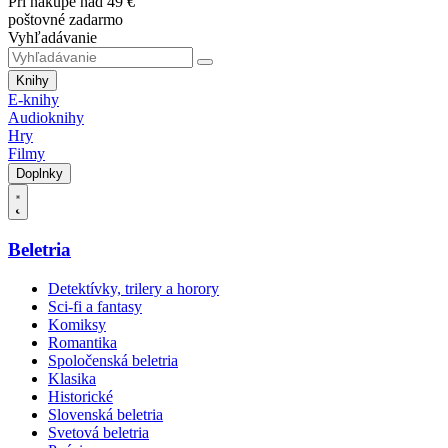
Pri nákupe nad 49 €
poštovné zadarmo
Vyhľadávanie
Knihy
E-knihy
Audioknihy
Hry
Filmy
Doplnky
Beletria
Detektívky, trilery a horory
Sci-fi a fantasy
Komiksy
Romantika
Spoločenská beletria
Klasika
Historické
Slovenská beletria
Svetová beletria