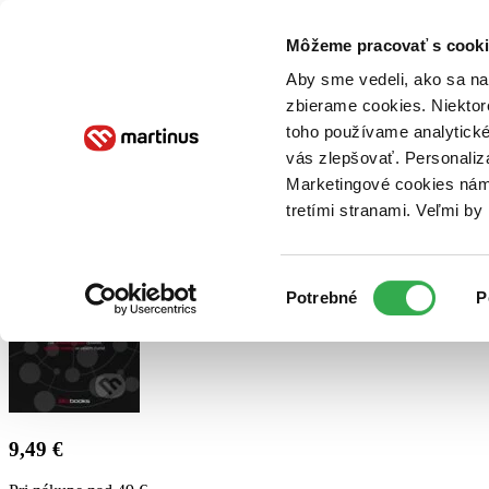
Doručenie
Kníhkupectvá
Knihovrátok
Poukážky
Knižný blog
Kontakt
Môžeme pracovať s cooki
Aby sme vedeli, ako sa na 
zbierame cookies. Niektor
E-knihy
Audioknihy
Hry
Filmy
Knihy
Doplnky
toho používame analytické
vás zlepšovať. Personaliz
Vyhľadávanie
Marketingové cookies nám 
tretími stranami. Veľmi b
Prihlásiť
Výber
Potrebné
P
súhlasu
9,49 €