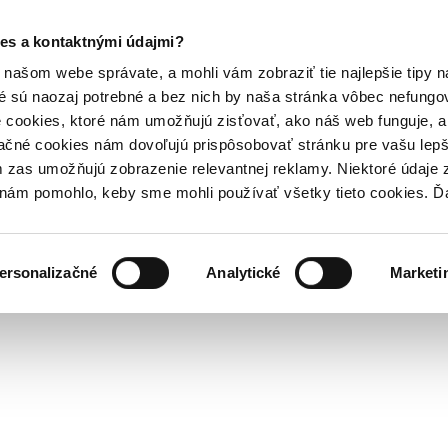
es a kontaktnými údajmi?
našom webe správate, a mohli vám zobraziť tie najlepšie tipy n
é sú naozaj potrebné a bez nich by naša stránka vôbec nefung
 cookies, ktoré nám umožňujú zisťovať, ako náš web funguje, a 
ačné cookies nám dovoľujú prispôsobovať stránku pre vašu lepši
zas umožňujú zobrazenie relevantnej reklamy. Niektoré údaje z
y nám pomohlo, keby sme mohli používať všetky tieto cookies. 
ersonalizačné
Analytické
Marketi