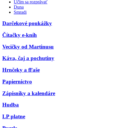
Učím sa rozprávať
Duna
Smradi
Darčekové poukážky
Čítačky e-kníh
Vecičky od Martinusu
Káva, čaj a pochutiny
Hrnčeky a fľaše
Papiernictvo
Zápisníky a kalendáre
Hudba
LP platne