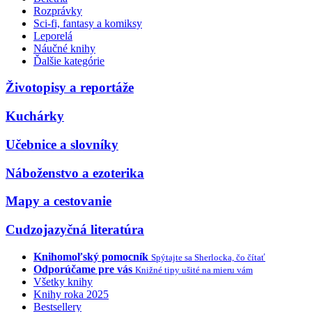
Rozprávky
Sci-fi, fantasy a komiksy
Leporelá
Náučné knihy
Ďalšie kategórie
Životopisy a reportáže
Kuchárky
Učebnice a slovníky
Náboženstvo a ezoterika
Mapy a cestovanie
Cudzojazyčná literatúra
Knihomoľský pomocník
Spýtajte sa Sherlocka, čo čítať
Odporúčame pre vás
Knižné tipy ušité na mieru vám
Všetky knihy
Knihy roka 2025
Bestsellery