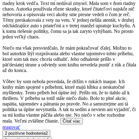
riadny krok vedľa. Text mi nedával zmysel. Mala som v ňom riadny
chaos. Autorka používala rôzne skratky, ktoré čitateľovi najskôr nič
nehovoria a opisovala veci akoby sme presne vedeli o čom je reč.
Témy preskakovala z vety na vetu. V jednej riešila atentát, v druhej
odchádzajúce auto s priateľmi a v tretej manžel upratuje kuchyňu. A
k tomu riešenie politiky, čomu sa ja tak zaryto vyhýbam. No prosto
jeden veľký chaos.
Niečo ma však presviedčalo, že mám pokračovať ďalej. Možno to
bol autorkin štýl rozprávania alebo vlastne tajomstvo tohto príbehu,
ktoré som tak moc chcela odhaliť. Jeho odhalenie prišlo v
päťdesiatej strane a odvtedy som knihu nevedela pustiť z rúk a čítala
až do konca.
Vôbec by som nebola povedala, že držím v rukách inaque. Ich
knihy mám spojené s príbehmi, ktoré majú hĺbku a neskutočné
myšlienky. Tento príbeh bol úplne iný. Prišlo mi, že to tiahlo až k
thrilleru. V príbehu sa totiž stále niečo dialo. Bolo to plné akcie,
napätia, tajomstiev a pátrania po pravde. No a samozrejme ani tá
politika sa úplne nevytratila. A tak tu sedím a neviem ani vyjadriť, či
sa mi kniha vlastne páčila alebo nie. No niečo v sebe rozhodne
mala. Veľmi zvláštne čítanie.
Čítať viac
reagovať
2 pozitívne hodnotenia
2