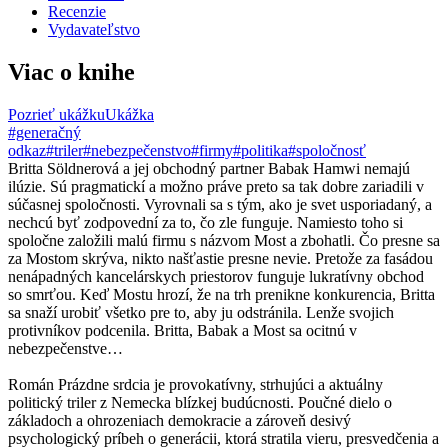
Recenzie
Vydavateľstvo
Viac o knihe
Pozrieť ukážku
Ukážka
#generačný
odkaz
#triler
#nebezpečenstvo
#firmy
#politika
#spoločnosť
Britta Söldnerová a jej obchodný partner Babak Hamwi nemajú
ilúzie. Sú pragmatickí a možno práve preto sa tak dobre zariadili v
súčasnej spoločnosti. Vyrovnali sa s tým, ako je svet usporiadaný, a
nechcú byť zodpovední za to, čo zle funguje. Namiesto toho si
spoločne založili malú firmu s názvom Most a zbohatli. Čo presne sa
za Mostom skrýva, nikto našťastie presne nevie. Pretože za fasádou
nenápadných kancelárskych priestorov funguje lukratívny obchod
so smrťou. Keď Mostu hrozí, že na trh prenikne konkurencia, Britta
sa snaží urobiť všetko pre to, aby ju odstránila. Lenže svojich
protivníkov podcenila. Britta, Babak a Most sa ocitnú v
nebezpečenstve…
Román Prázdne srdcia je provokatívny, strhujúci a aktuálny
politický triler z Nemecka blízkej budúcnosti. Poučné dielo o
základoch a ohrozeniach demokracie a zároveň desivý
psychologický príbeh o generácii, ktorá stratila vieru, presvedčenia a