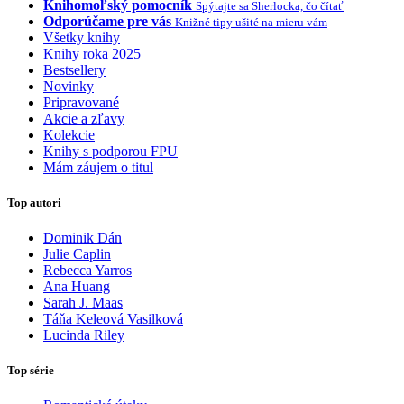
Knihomoľský pomocník
Spýtajte sa Sherlocka, čo čítať
Odporúčame pre vás
Knižné tipy ušité na mieru vám
Všetky knihy
Knihy roka 2025
Bestsellery
Novinky
Pripravované
Akcie a zľavy
Kolekcie
Knihy s podporou FPU
Mám záujem o titul
Top autori
Dominik Dán
Julie Caplin
Rebecca Yarros
Ana Huang
Sarah J. Maas
Táňa Keleová Vasilková
Lucinda Riley
Top série