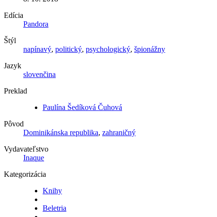
Edícia
Pandora
Štýl
napínavý
,
politický
,
psychologický
,
špionážny
Jazyk
slovenčina
Preklad
Paulína Šedíková Čuhová
Pôvod
Dominikánska republika
,
zahraničný
Vydavateľstvo
Inaque
Kategorizácia
Knihy
Beletria