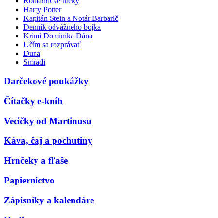
Romantické úteky
Harry Potter
Kapitán Stein a Notár Barbarič
Denník odvážneho bojka
Krimi Dominika Dána
Učím sa rozprávať
Duna
Smradi
Darčekové poukážky
Čítačky e-kníh
Vecičky od Martinusu
Káva, čaj a pochutiny
Hrnčeky a fľaše
Papiernictvo
Zápisníky a kalendáre