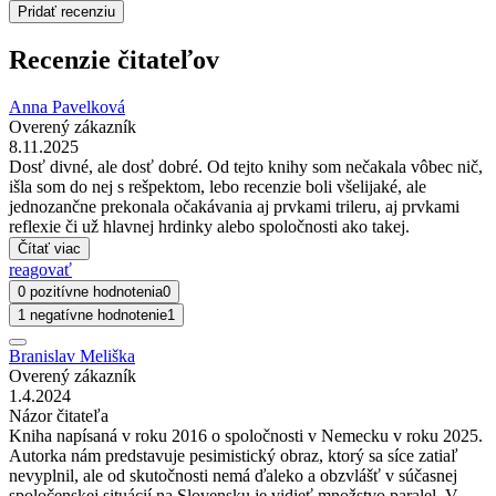
Pridať recenziu
Recenzie čitateľov
Anna Pavelková
Overený zákazník
8.11.2025
Dosť divné, ale dosť dobré. Od tejto knihy som nečakala vôbec nič,
išla som do nej s rešpektom, lebo recenzie boli všelijaké, ale
jednozančne prekonala očakávania aj prvkami trileru, aj prvkami
reflexie či už hlavnej hrdinky alebo spoločnosti ako takej.
Čítať viac
reagovať
0 pozitívne hodnotenia
0
1 negatívne hodnotenie
1
Branislav Meliška
Overený zákazník
1.4.2024
Názor čitateľa
Kniha napísaná v roku 2016 o spoločnosti v Nemecku v roku 2025.
Autorka nám predstavuje pesimistický obraz, ktorý sa síce zatiaľ
nevyplnil, ale od skutočnosti nemá ďaleko a obzvlášť v súčasnej
spoločenskej situácií na Slovensku je vidieť množstvo paralel. V