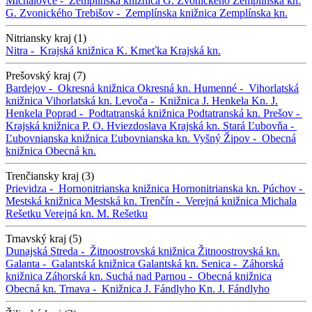
Michalovce -
Zemplínska knižnica G. Zvonického
Zemplínska kn.
G. Zvonického
Trebišov -
Zemplínska knižnica
Zemplínska kn.
Nitriansky kraj (1)
Nitra -
Krajská knižnica K. Kmeťka
Krajská kn.
Prešovský kraj (7)
Bardejov -
Okresná knižnica
Okresná kn.
Humenné -
Vihorlatská
knižnica
Vihorlatská kn.
Levoča -
Knižnica J. Henkela
Kn. J.
Henkela
Poprad -
Podtatranská knižnica
Podtatranská kn.
Prešov -
Krajská knižnica P. O. Hviezdoslava
Krajská kn.
Stará Ľubovňa -
Ľubovnianska knižnica
Ľubovnianska kn.
Vyšný Žipov -
Obecná
knižnica
Obecná kn.
Trenčiansky kraj (3)
Prievidza -
Hornonitrianska knižnica
Hornonitrianska kn.
Púchov -
Mestská knižnica
Mestská kn.
Trenčín -
Verejná knižnica Michala
Rešetku
Verejná kn. M. Rešetku
Trnavský kraj (5)
Dunajská Streda -
Žitnoostrovská knižnica
Žitnoostrovská kn.
Galanta -
Galantská knižnica
Galantská kn.
Senica -
Záhorská
knižnica
Záhorská kn.
Suchá nad Parnou -
Obecná knižnica
Obecná kn.
Trnava -
Knižnica J. Fándlyho
Kn. J. Fándlyho