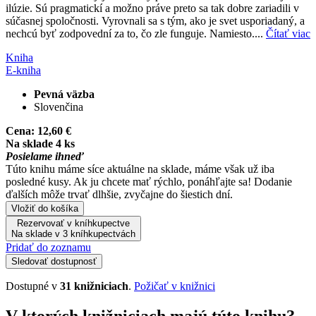
ilúzie. Sú pragmatickí a možno práve preto sa tak dobre zariadili v
súčasnej spoločnosti. Vyrovnali sa s tým, ako je svet usporiadaný, a
nechcú byť zodpovední za to, čo zle funguje. Namiesto....
Čítať viac
Kniha
E-kniha
Pevná väzba
Slovenčina
Cena:
12,60 €
Na sklade 4 ks
Posielame ihneď
Túto knihu máme síce aktuálne na sklade, máme však už iba
posledné kusy. Ak ju chcete mať rýchlo, ponáhľajte sa! Dodanie
ďalších môže trvať dlhšie, zvyčajne do šiestich dní.
Vložiť do košíka
Rezervovať v kníhkupectve
Na sklade v 3 kníhkupectvách
Pridať do zoznamu
Sledovať dostupnosť
Dostupné v
31 knižniciach
.
Požičať v knižnici
V ktorých knižniciach majú túto knihu?