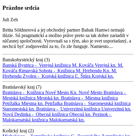
Prázdne srdcia
Juli Zeh
Britta Söldnerová a jej obchodný partner Babak Hamwi nemajú
ilúzie. Sú pragmatickí a možno práve preto sa tak dobre zariadili v
súčasnej spoločnosti. Vyrovnali sa s tým, ako je svet usporiadaný, a
nechcú byť zodpovední za to, čo zle funguje. Namiesto....
Banskobystrický kraj (3)
Banská Bystrica -
Verejná knižnica M. Kováča
Verejná kn. M.
Kováča
Rimavská Sobota -
Knižnica M. Hrebendu
Kn. M.
Hrebendu
Zvolen -
Krajská knižnica Ľ. Štúra
Krajská kn.
Bratislavský kraj (7)
Bratislava -
Knižnica Nové Mesto
Kn. Nové Mesto
Bratislava -
Mestská knižnica
Mestská kn.
Bratislava -
Miestna knižnica
Petržalka
Miestna kn. Petržalka
Bratislava -
Staromestská knižnica
Staromestská kn.
Bratislava -
Univerzitná knižnica
Univerzitná kn.
Nová Dedinka -
Obecná knižnica
Obecná kn.
Pezinok -
Malokarpatská knižnica
Malokarpatská kn.
Košický kraj (2)