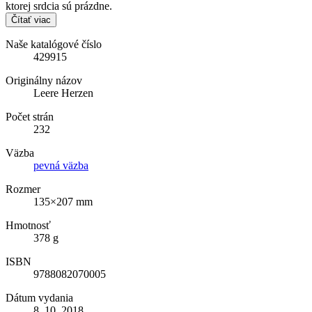
ktorej srdcia sú prázdne.
Čítať viac
Naše katalógové číslo
429915
Originálny názov
Leere Herzen
Počet strán
232
Väzba
pevná väzba
Rozmer
135×207 mm
Hmotnosť
378 g
ISBN
9788082070005
Dátum vydania
8. 10. 2018