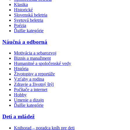
Klasika
Historické
Slovenská beletria
Svetová beletria
Poézia
Ďalšie kategórie
Náučná a odborná
Motivácia a sebarozvoj
Biznis a manažment
Humanitné a spoločenské vedy
História
Životopisy a reportáže
Vzťahy a rodina
Zdravie a životný štýl
Počítače a internet
Hobby
Umenie a dizajn
Ďalšie kategórie
Deti a mládež
Knihorad – poradca kníh pre deti