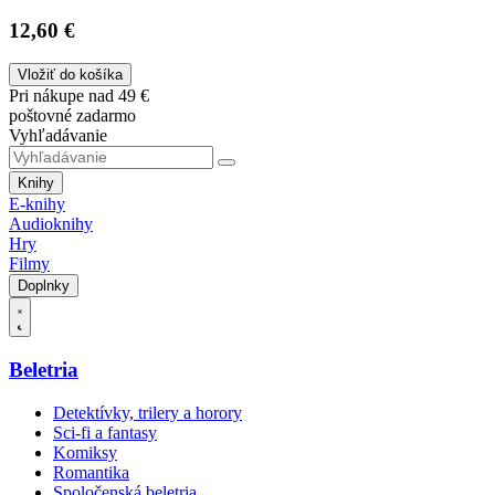
12,60 €
Vložiť do košíka
Pri nákupe nad 49 €
poštovné zadarmo
Vyhľadávanie
Knihy
E-knihy
Audioknihy
Hry
Filmy
Doplnky
Beletria
Detektívky, trilery a horory
Sci-fi a fantasy
Komiksy
Romantika
Spoločenská beletria