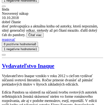
1 negatívne hodnotenie
1
linda
Neoverený nákup
10.10.2018
dobré čítanie
dosť prekvapujúca a aktuálna kniha od autorky, ktorú nepoznám,
silný generačný odkaz. niekedy až pri čítaní mrazilo. ďalší dobrý
ťah do pandory.
Čítať viac
reagovať
8 pozitívne hodnotenia
8
1 negatívne hodnotenie
1
Vydavateľstvo Inaque
Vydavateľstvo Inaque vzniklo v roku 2012 s cieľom vydávať
súčasnú svetovú literatúru. Ročne prinesie dvanásť až pätnásť
prekladových titulov v štyroch základných edíciách.
Edícia Pandora sa sústredí na súčasnú tvorbu svetových autoriek
reflektujúcich ženskú skúsenosť nielen vo forme románového
rozprávania, ale aj v podobe memoárov, esejí, reportáží. V edícii
vyšli knihy od talianskej autorky Eleny Ferrante, francúzskych