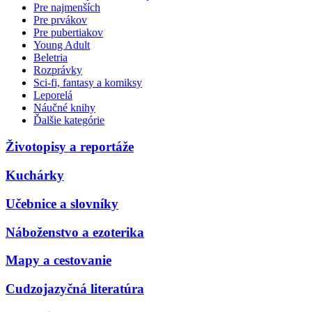
Pre najmenších
Pre prvákov
Pre pubertiakov
Young Adult
Beletria
Rozprávky
Sci-fi, fantasy a komiksy
Leporelá
Náučné knihy
Ďalšie kategórie
Životopisy a reportáže
Kuchárky
Učebnice a slovníky
Náboženstvo a ezoterika
Mapy a cestovanie
Cudzojazyčná literatúra