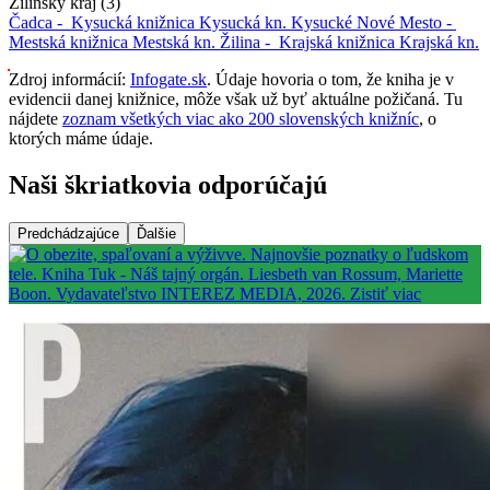
Žilinský kraj (3)
Čadca -
Kysucká knižnica
Kysucká kn.
Kysucké Nové Mesto -
Mestská knižnica
Mestská kn.
Žilina -
Krajská knižnica
Krajská kn.
Zdroj informácií:
Infogate.sk
. Údaje hovoria o tom, že kniha je v
evidencii danej knižnice, môže však už byť aktuálne požičaná. Tu
nájdete
zoznam všetkých viac ako 200 slovenských knižníc
, o
ktorých máme údaje.
Naši škriatkovia odporúčajú
Predchádzajúce
Ďalšie