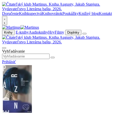
Doručenie
Kníhkupectvá
Knihovrátok
Poukážky
Knižný blog
Kontakt
E-knihy
Audioknihy
Hry
Filmy
Knihy
Doplnky
Vyhľadávanie
Prihlásiť