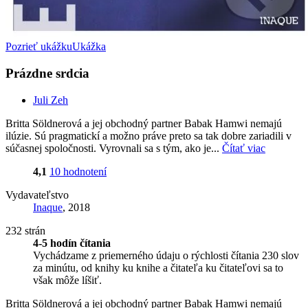
Pozrieť ukážku
Ukážka
Prázdne srdcia
Juli Zeh
Britta Söldnerová a jej obchodný partner Babak Hamwi nemajú
ilúzie. Sú pragmatickí a možno práve preto sa tak dobre zariadili v
súčasnej spoločnosti. Vyrovnali sa s tým, ako je...
Čítať viac
4,1
10 hodnotení
Vydavateľstvo
Inaque
, 2018
232 strán
4-5 hodín čítania
Vychádzame z priemerného údaju o rýchlosti čítania 230 slov
za minútu, od knihy ku knihe a čitateľa ku čitateľovi sa to
však môže líšiť.
Britta Söldnerová a jej obchodný partner Babak Hamwi nemajú