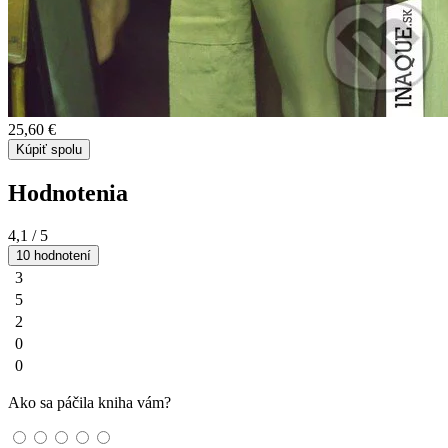
25,60 €
Kúpiť spolu
Hodnotenia
4,1
/ 5
10 hodnotení
3
5
2
0
0
Ako sa páčila kniha vám?