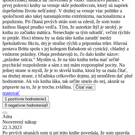
prvej polovici knihy sa venuje skôr jednotlivcom, ktorý sú napriek
úspešnému životu nešťastný. V druhej sa venuje viac politike a
spoločnosti ako takej narastajúcemu extrémizmu, nacionalizmu a
populizmu. Pri čítaná prvých strán som sa zdesil, že som touto
knihou šliapol prudko vedľa. Tým, že autorkin štýl je strohý, je
kniha zo začiatku mätúca. Nenechajte sa tým odradiť, veľmi rýchlo
to prejde. Hoci témou by sa dala táto kniha zaradiť medzi
špekulatívnu fikciu, dej je strašne rýchli a pripomína triler. Hlavná
postava Britta spolu s jej kolegom Babakom sú cynický, chladný a
vnútorne prázdny. Obaja predstavujú to, čo dalo knihe názov:
„prázdne srdcia.“ Myslím si, že na túto knihu treba mať určité
psychické rozpoloženie a sám z nej mám rozporuplné pocity. Na
jednej strane si myslí, že je to skvelá kniha, ktorá by sa mala čítať,
na druhej strane, z hľadiska celkového dojmu, jej nemôžem dať plné
hodnotenie. Ak vás kniha láka, tak určite smelo do nej, akurát sa
pripravte na to, že je trochu zvláštna.
Čítať viac
reagovať
1 pozitívne hodnotenie
1
0 negatívne hodnotenia
0
Adra
Neoverený nákup
22.3.2023
Po prvých stranách som si pri tejto knihe povedala, že som spravila