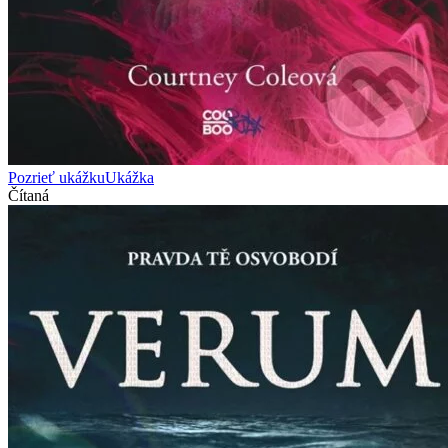
Pozrieť ukážku
Ukážka
Čítaná