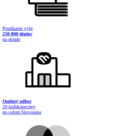
Ponúkame vyše
250 000 titulov
na sklade
Osobný odber
20 kníhkupectiev
po celom Slovensku