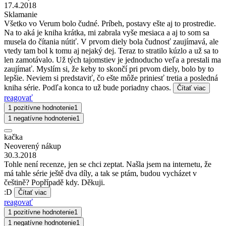
17.4.2018
Sklamanie
Všetko vo Verum bolo čudné. Príbeh, postavy ešte aj to prostredie.
Na to aká je kniha krátka, mi zabrala vyše mesiaca a aj to som sa
musela do čítania nútiť. V prvom diely bola čudnosť zaujímavá, ale
vtedy tam bol k tomu aj nejaký dej. Teraz to stratilo kúzlo a už sa to
len zamotávalo. Už tých tajomstiev je jednoducho veľa a prestali ma
zaujímať. Myslím si, že keby to skončí pri prvom diely, bolo by to
lepšie. Neviem si predstaviť, čo ešte môže priniesť tretia a posledná
kniha série. Podľa konca to už bude poriadny chaos.
Čítať viac
reagovať
1 pozitívne hodnotenie
1
1 negatívne hodnotenie
1
kačka
Neoverený nákup
30.3.2018
Tohle není recenze, jen se chci zeptat. Našla jsem na internetu, že
má tahle série ještě dva díly, a tak se ptám, budou vycházet v
češtině? Popřípadě kdy. Děkuji.
:D
Čítať viac
reagovať
1 pozitívne hodnotenie
1
1 negatívne hodnotenie
1