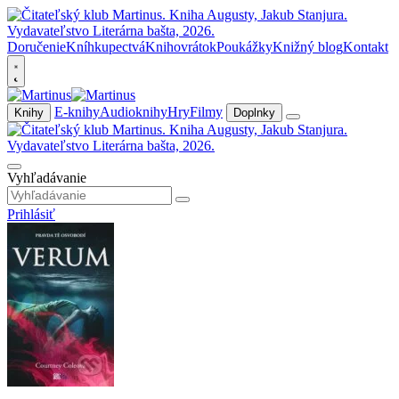
Doručenie
Kníhkupectvá
Knihovrátok
Poukážky
Knižný blog
Kontakt
E-knihy
Audioknihy
Hry
Filmy
Knihy
Doplnky
Vyhľadávanie
Prihlásiť