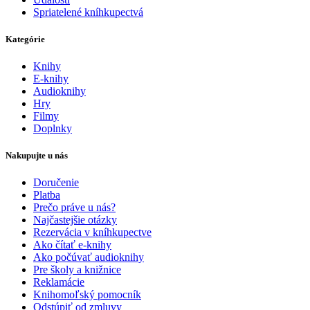
Spriatelené kníhkupectvá
Kategórie
Knihy
E-knihy
Audioknihy
Hry
Filmy
Doplnky
Nakupujte u nás
Doručenie
Platba
Prečo práve u nás?
Najčastejšie otázky
Rezervácia v kníhkupectve
Ako čítať e-knihy
Ako počúvať audioknihy
Pre školy a knižnice
Reklamácie
Knihomoľský pomocník
Odstúpiť od zmluvy