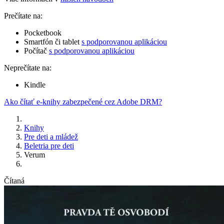
Prečítate na:
Pocketbook
Smartfón či tablet
s podporovanou aplikáciou
Počítač
s podporovanou aplikáciou
Neprečítate na:
Kindle
Ako čítať e-knihy zabezpečené cez Adobe DRM?
Knihy
Pre deti a mládež
Beletria pre deti
Verum
Čítaná