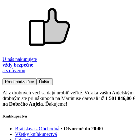
U nás nakupujete
vždy bezpečne
a s dôverou
Predchádzajúce
Ďalšie
Aj z drobných vecí sa dajú urobiť veľké. Vďaka vašim Anjelským
drobným ste pri nákupoch na Martinuse darovali už
1 501 846,00 €
na Dobrého Anjela
. Ďakujeme!
Kníhkupectvá
Bratislava - Obchodná
• Otvorené do 20:00
Všetky kníhkupectvá
Udalosti