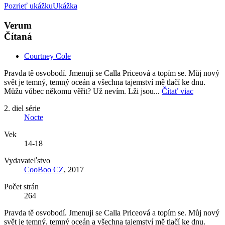
Pozrieť ukážku
Ukážka
Verum
Čítaná
Courtney Cole
Pravda tě osvobodí. Jmenuji se Calla Priceová a topím se. Můj nový
svět je temný, temný oceán a všechna tajemství mě tlačí ke dnu.
Můžu vůbec někomu věřit? Už nevím. Lži jsou...
Čítať viac
2. diel série
Nocte
Vek
14-18
Vydavateľstvo
CooBoo CZ
, 2017
Počet strán
264
Pravda tě osvobodí. Jmenuji se Calla Priceová a topím se. Můj nový
svět je temný, temný oceán a všechna tajemství mě tlačí ke dnu.