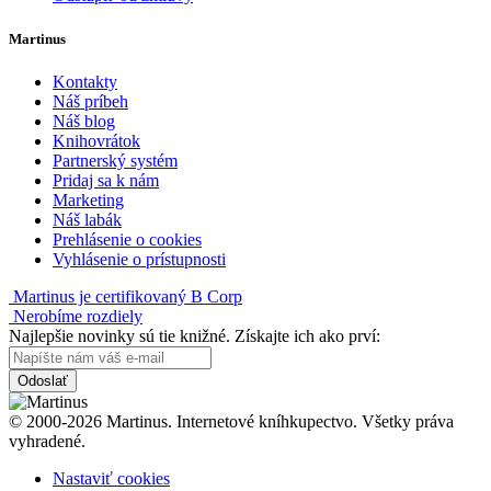
Martinus
Kontakty
Náš príbeh
Náš blog
Knihovrátok
Partnerský systém
Pridaj sa k nám
Marketing
Náš labák
Prehlásenie o cookies
Vyhlásenie o prístupnosti
Martinus je certifikovaný B Corp
Nerobíme rozdiely
Najlepšie novinky sú tie knižné. Získajte ich ako prví:
Odoslať
© 2000-2026 Martinus. Internetové kníhkupectvo. Všetky práva
vyhradené.
Nastaviť cookies