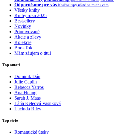
Odporúčame pre vás
Knižné tipy ušité na mieru vám
Všetky knihy
Knihy roka 2025
Bestsellery
Novinky
Pripravované
Akcie a zľavy
Kolekcie
BookTok
Mám záujem o titul
Top autori
Dominik Dán
Julie Caplin
Rebecca Yarros
Ana Huang
Sarah J. Maas
Táňa Keleová Vasilková
Lucinda Riley
Top série
Romantické úteky