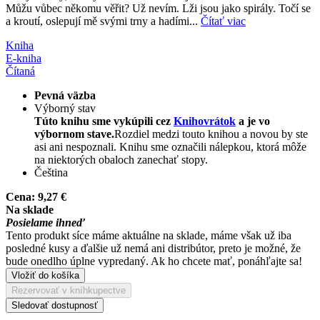
Můžu vůbec někomu věřit? Už nevím. Lži jsou jako spirály. Točí se
a kroutí, oslepují mě svými trny a hadími...
Čítať viac
Kniha
E-kniha
Čítaná
Pevná väzba
Výborný stav
Túto knihu sme vykúpili cez
Knihovrátok
a je vo
výbornom stave.
Rozdiel medzi touto knihou a novou by ste
asi ani nespoznali. Knihu sme označili nálepkou, ktorá môže
na niektorých obaloch zanechať stopy.
Čeština
Cena:
9,27 €
Na sklade
Posielame ihneď
Tento produkt síce máme aktuálne na sklade, máme však už iba
posledné kusy a ďalšie už nemá ani distribútor, preto je možné, že
bude onedlho úplne vypredaný. Ak ho chcete mať, ponáhľajte sa!
Vložiť do košíka
Rezervovať v kníhkupectve
Sledovať dostupnosť