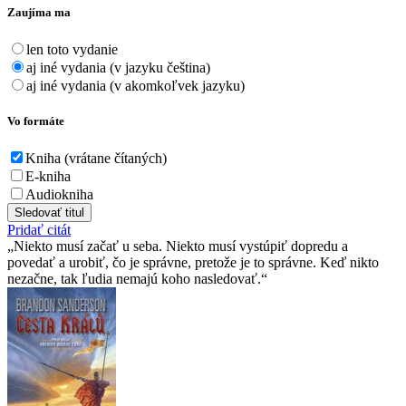
Zaujíma ma
len toto vydanie
aj iné vydania (v jazyku čeština)
aj iné vydania (v akomkoľvek jazyku)
Vo formáte
Kniha (vrátane čítaných)
E-kniha
Audiokniha
Sledovať titul
Pridať citát
Niekto musí začať u seba. Niekto musí vystúpiť dopredu a
povedať a urobiť, čo je správne, pretože je to správne. Keď nikto
nezačne, tak ľudia nemajú koho nasledovať.