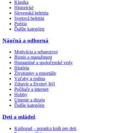
Klasika
Historické
Slovenská beletria
Svetová beletria
Poézia
Ďalšie kategórie
Náučná a odborná
Motivácia a sebarozvoj
Biznis a manažment
Humanitné a spoločenské vedy
História
Životopisy a reportáže
Vzťahy a rodina
Zdravie a životný štýl
Počítače a internet
Hobby
Umenie a dizajn
Ďalšie kategórie
Deti a mládež
Knihorad – poradca kníh pre deti