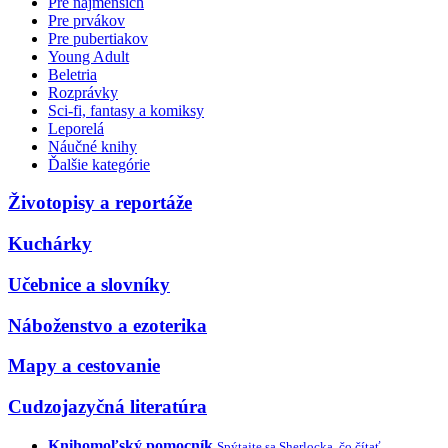
Pre najmenších
Pre prvákov
Pre pubertiakov
Young Adult
Beletria
Rozprávky
Sci-fi, fantasy a komiksy
Leporelá
Náučné knihy
Ďalšie kategórie
Životopisy a reportáže
Kuchárky
Učebnice a slovníky
Náboženstvo a ezoterika
Mapy a cestovanie
Cudzojazyčná literatúra
Knihomoľský pomocník
Spýtajte sa Sherlocka, čo čítať