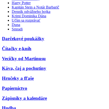
Harry Potter
Kapitán Stein a Notár Barbarič
Denník odvážneho bojka
Krimi Dominika Dána
Učím sa rozprávať
Duna
Smradi
Darčekové poukážky
Čítačky e-kníh
Vecičky od Martinusu
Káva, čaj a pochutiny
Hrnčeky a fľaše
Papiernictvo
Zápisníky a kalendáre
Hudba