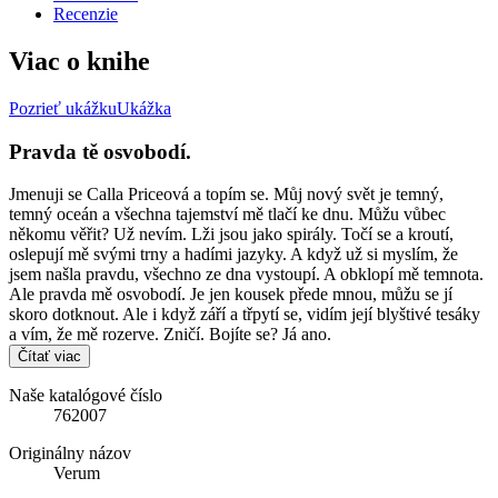
Recenzie
Viac o knihe
Pozrieť ukážku
Ukážka
Pravda tě osvobodí.
Jmenuji se Calla Priceová a topím se. Můj nový svět je temný,
temný oceán a všechna tajemství mě tlačí ke dnu. Můžu vůbec
někomu věřit? Už nevím. Lži jsou jako spirály. Točí se a kroutí,
oslepují mě svými trny a hadími jazyky. A když už si myslím, že
jsem našla pravdu, všechno ze dna vystoupí. A obklopí mě temnota.
Ale pravda mě osvobodí. Je jen kousek přede mnou, můžu se jí
skoro dotknout. Ale i když září a třpytí se, vidím její blyštivé tesáky
a vím, že mě rozerve. Zničí. Bojíte se? Já ano.
Čítať viac
Naše katalógové číslo
762007
Originálny názov
Verum