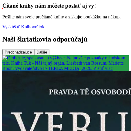
Čítané knihy nám môžete poslať aj vy!
Pošlite nám svoje prečítané knihy a získajte poukážku na nákup.
Vyskúšať Knihovrátok
Naši škriatkovia odporúčajú
Predchádzajúce
Ďalšie