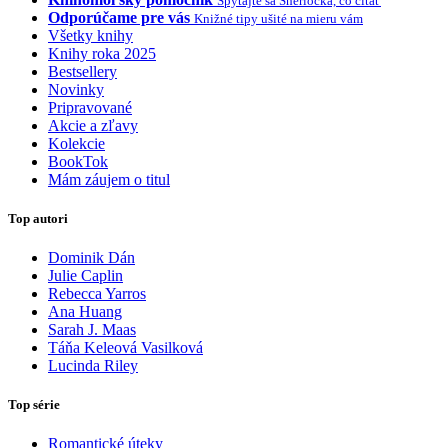
Spýtajte sa Sherlocka, čo čítať
Odporúčame pre vás
Knižné tipy ušité na mieru vám
Všetky knihy
Knihy roka 2025
Bestsellery
Novinky
Pripravované
Akcie a zľavy
Kolekcie
BookTok
Mám záujem o titul
Top autori
Dominik Dán
Julie Caplin
Rebecca Yarros
Ana Huang
Sarah J. Maas
Táňa Keleová Vasilková
Lucinda Riley
Top série
Romantické úteky