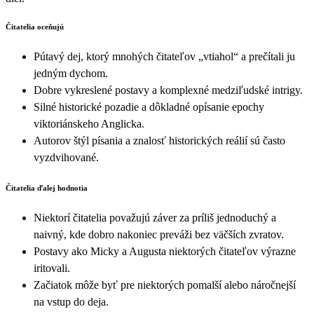
Čitatelia oceňujú
Pútavý dej, ktorý mnohých čitateľov „vtiahol“ a prečítali ju
jedným dychom.
Dobre vykreslené postavy a komplexné medziľudské intrigy.
Silné historické pozadie a dôkladné opísanie epochy
viktoriánskeho Anglicka.
Autorov štýl písania a znalosť historických reálií sú často
vyzdvihované.
Čitatelia ďalej hodnotia
Niektorí čitatelia považujú záver za príliš jednoduchý a
naivný, kde dobro nakoniec preváži bez väčších zvratov.
Postavy ako Micky a Augusta niektorých čitateľov výrazne
iritovali.
Začiatok môže byť pre niektorých pomalší alebo náročnejší
na vstup do deja.