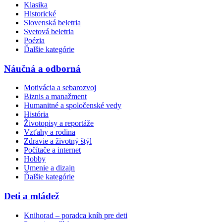
Klasika
Historické
Slovenská beletria
Svetová beletria
Poézia
Ďalšie kategórie
Náučná a odborná
Motivácia a sebarozvoj
Biznis a manažment
Humanitné a spoločenské vedy
História
Životopisy a reportáže
Vzťahy a rodina
Zdravie a životný štýl
Počítače a internet
Hobby
Umenie a dizajn
Ďalšie kategórie
Deti a mládež
Knihorad – poradca kníh pre deti