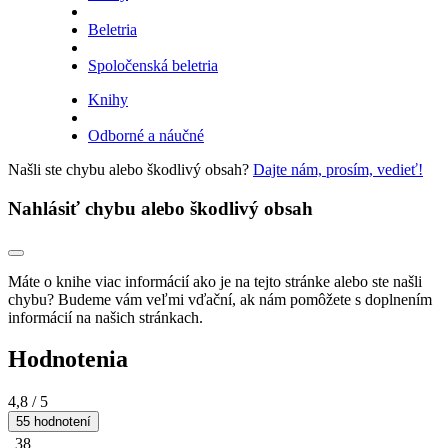
Beletria
Spoločenská beletria
Knihy
Odborné a náučné
Našli ste chybu alebo škodlivý obsah?
Dajte nám, prosím, vedieť!
Nahlásiť chybu alebo škodlivý obsah
Máte o knihe viac informácií ako je na tejto stránke alebo ste našli
chybu? Budeme vám veľmi vďační, ak nám pomôžete s doplnením
informácií na našich stránkach.
Hodnotenia
4,8
/ 5
55 hodnotení
38