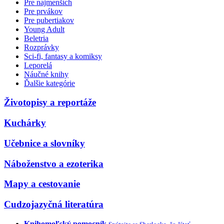
Pre najmenších
Pre prvákov
Pre pubertiakov
Young Adult
Beletria
Rozprávky
Sci-fi, fantasy a komiksy
Leporelá
Náučné knihy
Ďalšie kategórie
Životopisy a reportáže
Kuchárky
Učebnice a slovníky
Náboženstvo a ezoterika
Mapy a cestovanie
Cudzojazyčná literatúra
Knihomoľský pomocník