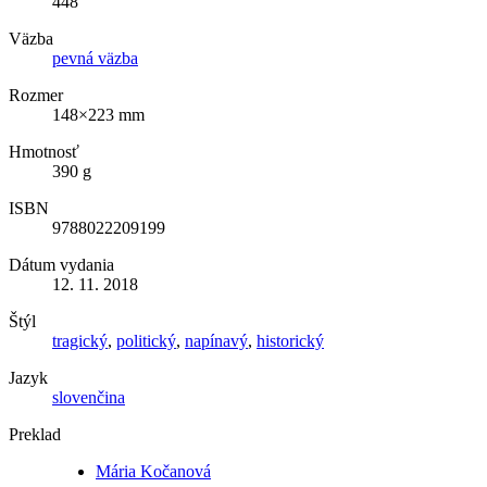
448
Väzba
pevná väzba
Rozmer
148×223 mm
Hmotnosť
390 g
ISBN
9788022209199
Dátum vydania
12. 11. 2018
Štýl
tragický
,
politický
,
napínavý
,
historický
Jazyk
slovenčina
Preklad
Mária Kočanová