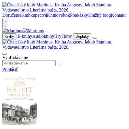
Doručenie
Kníhkupectvá
Knihovrátok
Poukážky
Knižný blog
Kontakt
E-knihy
Audioknihy
Hry
Filmy
Knihy
Doplnky
Vyhľadávanie
Prihlásiť