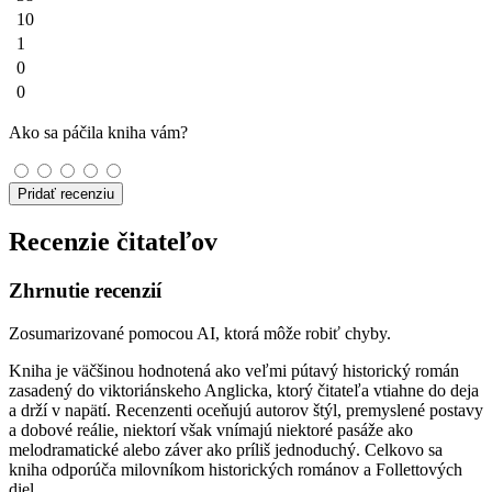
10
1
0
0
Ako sa páčila kniha vám?
Pridať recenziu
Recenzie čitateľov
Zhrnutie recenzií
Zosumarizované pomocou AI, ktorá môže robiť chyby.
Kniha je väčšinou hodnotená ako veľmi pútavý historický román
zasadený do viktoriánskeho Anglicka, ktorý čitateľa vtiahne do deja
a drží v napätí. Recenzenti oceňujú autorov štýl, premyslené postavy
a dobové reálie, niektorí však vnímajú niektoré pasáže ako
melodramatické alebo záver ako príliš jednoduchý. Celkovo sa
kniha odporúča milovníkom historických románov a Follettových
diel.