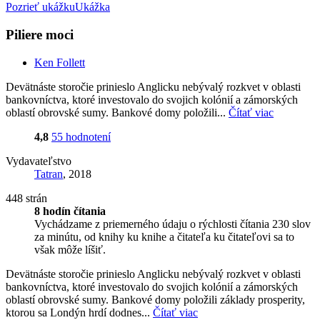
Pozrieť ukážku
Ukážka
Piliere moci
Ken Follett
Devätnáste storočie prinieslo Anglicku nebývalý rozkvet v oblasti
bankovníctva, ktoré investovalo do svojich kolónií a zámorských
oblastí obrovské sumy. Bankové domy položili...
Čítať viac
4,8
55 hodnotení
Vydavateľstvo
Tatran
, 2018
448 strán
8 hodín čítania
Vychádzame z priemerného údaju o rýchlosti čítania 230 slov
za minútu, od knihy ku knihe a čitateľa ku čitateľovi sa to
však môže líšiť.
Devätnáste storočie prinieslo Anglicku nebývalý rozkvet v oblasti
bankovníctva, ktoré investovalo do svojich kolónií a zámorských
oblastí obrovské sumy. Bankové domy položili základy prosperity,
ktorou sa Londýn hrdí dodnes...
Čítať viac