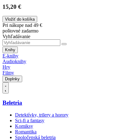
15,20 €
Vložiť do košíka
Pri nákupe nad 49 €
poštovné zadarmo
Vyhľadávanie
Knihy
E-knihy
Audioknihy
Hry
Filmy
Doplnky
Beletria
Detektívky, trilery a horory
Sci-fi a fantasy
Komiksy
Romantika
Spoločenská beletria