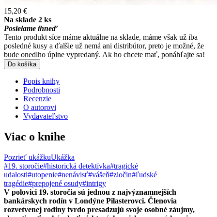
15,20 €
Na sklade 2 ks
Posielame ihneď
Tento produkt síce máme aktuálne na sklade, máme však už iba
posledné kusy a ďalšie už nemá ani distribútor, preto je možné, že
bude onedlho úplne vypredaný. Ak ho chcete mať, ponáhľajte sa!
Do košíka
Popis knihy
Podrobnosti
Recenzie
O autorovi
Vydavateľstvo
Viac o knihe
Pozrieť ukážku
Ukážka
#19. storočie
#historická detektívka
#tragické
udalosti
#utopenie
#nenávisť
#vášeň
#zločin
#ľudské
tragédie
#prepojené osudy
#intrigy
V polovici 19. storočia sú jednou z najvýznamnejších
bankárskych rodín v Londýne Pilasterovci. Členovia
rozvetvenej rodiny tvrdo presadzujú svoje osobné záujmy,