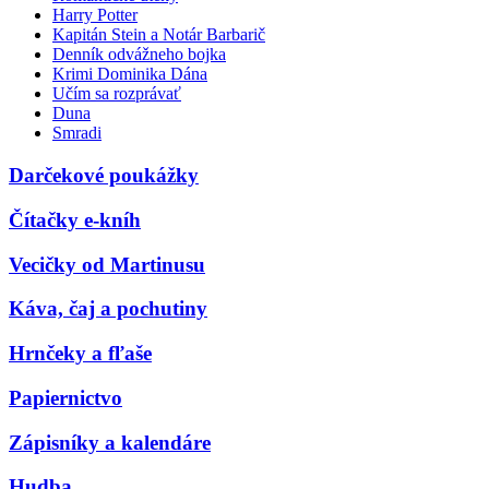
Harry Potter
Kapitán Stein a Notár Barbarič
Denník odvážneho bojka
Krimi Dominika Dána
Učím sa rozprávať
Duna
Smradi
Darčekové poukážky
Čítačky e-kníh
Vecičky od Martinusu
Káva, čaj a pochutiny
Hrnčeky a fľaše
Papiernictvo
Zápisníky a kalendáre
Hudba