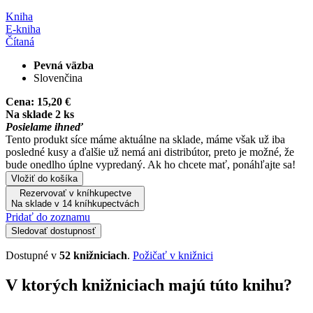
Kniha
E-kniha
Čítaná
Pevná väzba
Slovenčina
Cena:
15,20 €
Na sklade 2 ks
Posielame ihneď
Tento produkt síce máme aktuálne na sklade, máme však už iba
posledné kusy a ďalšie už nemá ani distribútor, preto je možné, že
bude onedlho úplne vypredaný. Ak ho chcete mať, ponáhľajte sa!
Vložiť do košíka
Rezervovať v kníhkupectve
Na sklade v 14 kníhkupectvách
Pridať do zoznamu
Sledovať dostupnosť
Dostupné v
52 knižniciach
.
Požičať v knižnici
V ktorých knižniciach majú túto knihu?