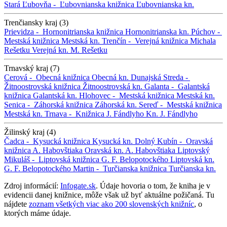
Stará Ľubovňa -
Ľubovnianska knižnica
Ľubovnianska kn.
Trenčiansky kraj (3)
Prievidza -
Hornonitrianska knižnica
Hornonitrianska kn.
Púchov -
Mestská knižnica
Mestská kn.
Trenčín -
Verejná knižnica Michala
Rešetku
Verejná kn. M. Rešetku
Trnavský kraj (7)
Cerová -
Obecná knižnica
Obecná kn.
Dunajská Streda -
Žitnoostrovská knižnica
Žitnoostrovská kn.
Galanta -
Galantská
knižnica
Galantská kn.
Hlohovec -
Mestská knižnica
Mestská kn.
Senica -
Záhorská knižnica
Záhorská kn.
Sereď -
Mestská knižnica
Mestská kn.
Trnava -
Knižnica J. Fándlyho
Kn. J. Fándlyho
Žilinský kraj (4)
Čadca -
Kysucká knižnica
Kysucká kn.
Dolný Kubín -
Oravská
knižnica A. Habovštiaka
Oravská kn. A. Habovštiaka
Liptovský
Mikuláš -
Liptovská knižnica G. F. Belopotockého
Liptovská kn.
G. F. Belopotockého
Martin -
Turčianska knižnica
Turčianska kn.
Zdroj informácií:
Infogate.sk
. Údaje hovoria o tom, že kniha je v
evidencii danej knižnice, môže však už byť aktuálne požičaná. Tu
nájdete
zoznam všetkých viac ako 200 slovenských knižníc
, o
ktorých máme údaje.