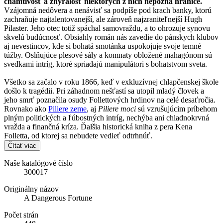
chamtivosť a zhýralosť niektorých z nich nepozná hranice.
Vzájomná nedôvera a nenávisť sa podpíše pod krach banky, ktorú
zachraňuje najtalentovanejší, ale zároveň najzraniteľnejší Hugh
Pilaster. Jeho otec totiž spáchal samovraždu, a to ohrozuje synovu
skvelú budúcnosť. Obsiahly román nás zavedie do pánskych klubov
aj nevestincov, kde si bohatá smotánka uspokojuje svoje temné
túžby. Oslňujúce plesové sály a komnaty obložené mahagónom sú
svedkami intríg, ktoré spriadajú manipulátori s bohatstvom sveta.
Všetko sa začalo v roku 1866, keď v exkluzívnej chlapčenskej škole
došlo k tragédii. Pri záhadnom nešťastí sa utopil mladý človek a
jeho smrť poznačila osudy Follettových hrdinov na celé desaťročia.
Rovnako ako
Piliere zeme
, aj
Piliere moci
sú vzrušujúcim príbehom
plným politických a ľúbostných intríg, nechýba ani chladnokrvná
vražda a finančná kríza. Ďalšia historická kniha z pera Kena
Folletta, od ktorej sa nebudete vedieť odtrhnúť.
Čítať viac
Naše katalógové číslo
300017
Originálny názov
A Dangerous Fortune
Počet strán