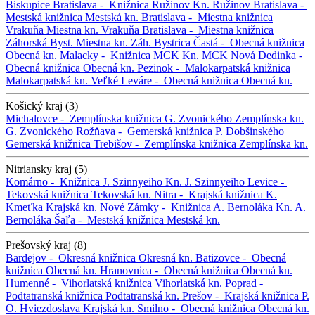
Biskupice
Bratislava -
Knižnica Ružinov
Kn. Ružinov
Bratislava -
Mestská knižnica
Mestská kn.
Bratislava -
Miestna knižnica
Vrakuňa
Miestna kn. Vrakuňa
Bratislava -
Miestna knižnica
Záhorská Byst.
Miestna kn. Záh. Bystrica
Častá -
Obecná knižnica
Obecná kn.
Malacky -
Knižnica MCK
Kn. MCK
Nová Dedinka -
Obecná knižnica
Obecná kn.
Pezinok -
Malokarpatská knižnica
Malokarpatská kn.
Veľké Leváre -
Obecná knižnica
Obecná kn.
Košický kraj (3)
Michalovce -
Zemplínska knižnica G. Zvonického
Zemplínska kn.
G. Zvonického
Rožňava -
Gemerská knižnica P. Dobšinského
Gemerská knižnica
Trebišov -
Zemplínska knižnica
Zemplínska kn.
Nitriansky kraj (5)
Komárno -
Knižnica J. Szinnyeiho
Kn. J. Szinnyeiho
Levice -
Tekovská knižnica
Tekovská kn.
Nitra -
Krajská knižnica K.
Kmeťka
Krajská kn.
Nové Zámky -
Knižnica A. Bernoláka
Kn. A.
Bernoláka
Šaľa -
Mestská knižnica
Mestská kn.
Prešovský kraj (8)
Bardejov -
Okresná knižnica
Okresná kn.
Batizovce -
Obecná
knižnica
Obecná kn.
Hranovnica -
Obecná knižnica
Obecná kn.
Humenné -
Vihorlatská knižnica
Vihorlatská kn.
Poprad -
Podtatranská knižnica
Podtatranská kn.
Prešov -
Krajská knižnica P.
O. Hviezdoslava
Krajská kn.
Smilno -
Obecná knižnica
Obecná kn.