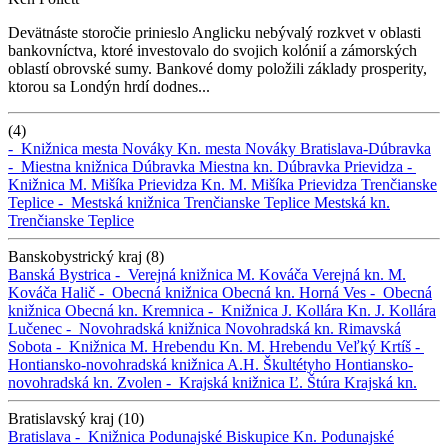
Devätnáste storočie prinieslo Anglicku nebývalý rozkvet v oblasti
bankovníctva, ktoré investovalo do svojich kolónií a zámorských
oblastí obrovské sumy. Bankové domy položili základy prosperity,
ktorou sa Londýn hrdí dodnes...
(4)
-
Knižnica mesta Nováky
Kn. mesta Nováky
Bratislava-Dúbravka
-
Miestna knižnica Dúbravka
Miestna kn. Dúbravka
Prievidza -
Knižnica M. Mišíka Prievidza
Kn. M. Mišíka Prievidza
Trenčianske
Teplice -
Mestská knižnica Trenčianske Teplice
Mestská kn.
Trenčianske Teplice
Banskobystrický kraj (8)
Banská Bystrica -
Verejná knižnica M. Kováča
Verejná kn. M.
Kováča
Halič -
Obecná knižnica
Obecná kn.
Horná Ves -
Obecná
knižnica
Obecná kn.
Kremnica -
Knižnica J. Kollára
Kn. J. Kollára
Lučenec -
Novohradská knižnica
Novohradská kn.
Rimavská
Sobota -
Knižnica M. Hrebendu
Kn. M. Hrebendu
Veľký Krtíš -
Hontiansko-novohradská knižnica A.H. Škultétyho
Hontiansko-
novohradská kn.
Zvolen -
Krajská knižnica Ľ. Štúra
Krajská kn.
Bratislavský kraj (10)
Bratislava -
Knižnica Podunajské Biskupice
Kn. Podunajské