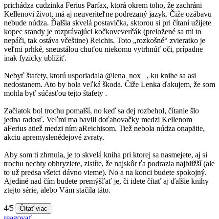
prichádza cudzinka Ferius Parfax, ktorá okrem toho, že zachráni
Kellenovi život, má aj neuveriteľne podrezaný jazyk. Čiže ozábavu
nebude núdza. Ďalšia skvelá postavička, sktorou si pri čítaní užijete
kopec srandy je rozprávajúci kočkoveverčák (preložené sa mi to
nepáči, tak ostáva včeštine) Reichis. Toto „rozkošné“ zvieratko je
veľmi prhké, sneustálou chuťou niekomu vytrhnúť oči, prípadne
inak fyzicky ublížiť.
Nebyť štafety, ktorú usporiadala @lena_nox_ , ku knihe sa asi
nedostanem. Ato by bola veľká škoda. Čiže Lenka ďakujem, že som
mohla byť súčasťou tejto štafety .
Začiatok bol trochu pomalší, no keď sa dej rozbehol, čítanie šlo
jedna radosť. Veľmi ma bavili doťahovačky medzi Kellenom
aFerius atiež medzi ním aReichisom. Tiež nebola núdza onapätie,
akciu apremyslenédejové zvraty.
Aby som ti zhrnula, je to skvelá kniha pri ktorej sa nasmejete, aj si
trochu nechty obhryziete, zistíte, že najskôr ťa podrazia najbližší (ale
to už predsa všetci dávno vieme). No a na konci budete spokojný.
Ajediné nad čím budete premýšľať je, či idete čítať aj ďalšie knihy
ztejto série, alebo Vám stačila táto.
4/5
Čítať viac
reagovať