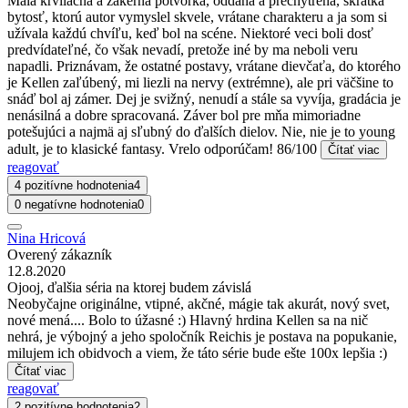
Malá krvilačná a zákerná potvorka, oddaná a prechytrená, skrátka
bytosť, ktorú autor vymyslel skvele, vrátane charakteru a ja som si
užívala každú chvíľu, keď bol na scéne. Niektoré veci boli dosť
predvídateľné, čo však nevadí, pretože iné by ma neboli veru
napadli. Priznávam, že ostatné postavy, vrátane dievčaťa, do ktorého
je Kellen zaľúbený, mi liezli na nervy (extrémne), ale pri väčšine to
snáď bol aj zámer. Dej je svižný, nenudí a stále sa vyvíja, gradácia je
nenásilná a dobre spracovaná. Záver bol pre mňa mimoriadne
potešujúci a najmä aj sľubný do ďalších dielov. Nie, nie je to young
adult, je to klasické fantasy. Vrelo odporúčam! 86/100
Čítať viac
reagovať
4 pozitívne hodnotenia
4
0 negatívne hodnotenia
0
Nina Hricová
Overený zákazník
12.8.2020
Ojooj, ďalšia séria na ktorej budem závislá
Neobyčajne originálne, vtipné, akčné, mágie tak akurát, nový svet,
nové mená.... Bolo to úžasné :) Hlavný hrdina Kellen sa na nič
nehrá, je výbojný a jeho spoločník Reichis je postava na popukanie,
milujem ich obidvoch a viem, že táto série bude ešte 100x lepšia :)
Čítať viac
reagovať
2 pozitívne hodnotenia
2