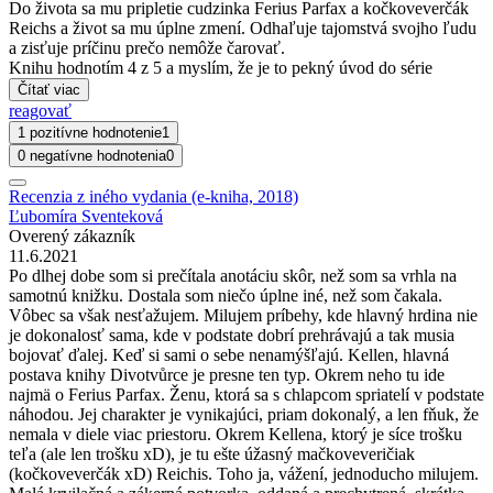
Do života sa mu pripletie cudzinka Ferius Parfax a kočkoveverčák
Reichs a život sa mu úplne zmení. Odhaľuje tajomstvá svojho ľudu
a zisťuje príčinu prečo nemôže čarovať.
Knihu hodnotím 4 z 5 a myslím, že je to pekný úvod do série
Čítať viac
reagovať
1 pozitívne hodnotenie
1
0 negatívne hodnotenia
0
Recenzia z iného vydania (e-kniha, 2018)
Ľubomíra Sventeková
Overený zákazník
11.6.2021
Po dlhej dobe som si prečítala anotáciu skôr, než som sa vrhla na
samotnú knižku. Dostala som niečo úplne iné, než som čakala.
Vôbec sa však nesťažujem. Milujem príbehy, kde hlavný hrdina nie
je dokonalosť sama, kde v podstate dobrí prehrávajú a tak musia
bojovať ďalej. Keď si sami o sebe nenamýšľajú. Kellen, hlavná
postava knihy Divotvůrce je presne ten typ. Okrem neho tu ide
najmä o Ferius Parfax. Ženu, ktorá sa s chlapcom spriatelí v podstate
náhodou. Jej charakter je vynikajúci, priam dokonalý, a len fňuk, že
nemala v diele viac priestoru. Okrem Kellena, ktorý je síce trošku
teľa (ale len trošku xD), je tu ešte úžasný mačkoveveričiak
(kočkoveverčák xD) Reichis. Toho ja, vážení, jednoducho milujem.