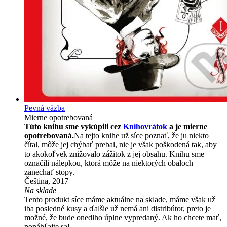
Pevná väzba
Mierne opotrebovaná
Túto knihu sme vykúpili cez
Knihovrátok
a je mierne
opotrebovaná.
Na tejto knihe už síce poznať, že ju niekto
čítal, môže jej chýbať prebal, nie je však poškodená tak, aby
to akokoľvek znižovalo zážitok z jej obsahu. Knihu sme
označili nálepkou, ktorá môže na niektorých obaloch
zanechať stopy.
Čeština, 2017
Na sklade
Tento produkt síce máme aktuálne na sklade, máme však už
iba posledné kusy a ďalšie už nemá ani distribútor, preto je
možné, že bude onedlho úplne vypredaný. Ak ho chcete mať,
ponáhľajte sa!