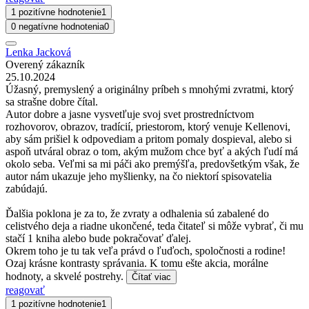
1 pozitívne hodnotenie
1
0 negatívne hodnotenia
0
Lenka Jacková
Overený zákazník
25.10.2024
Úžasný, premyslený a originálny príbeh s mnohými zvratmi, ktorý
sa strašne dobre čítal.
Autor dobre a jasne vysvetľuje svoj svet prostredníctvom
rozhovorov, obrazov, tradícií, priestorom, ktorý venuje Kellenovi,
aby sám prišiel k odpovediam a pritom pomaly dospieval, alebo si
aspoň utváral obraz o tom, akým mužom chce byť a akých ľudí má
okolo seba. Veľmi sa mi páči ako premýšľa, predovšetkým však, že
autor nám ukazuje jeho myšlienky, na čo niektorí spisovatelia
zabúdajú.
Ďalšia poklona je za to, že zvraty a odhalenia sú zabalené do
celistvého deja a riadne ukončené, teda čitateľ si môže vybrať, či mu
stačí 1 kniha alebo bude pokračovať ďalej.
Okrem toho je tu tak veľa právd o ľuďoch, spoločnosti a rodine!
Ozaj krásne kontrasty správania. K tomu ešte akcia, morálne
hodnoty, a skvelé postrehy.
Čítať viac
reagovať
1 pozitívne hodnotenie
1