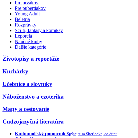
Pre prvákov
Pre pubertiakov
Young Adult
Beletria
Rozprávky
Sci-fi, fantasy a komiksy
Leporelá
Náučné knihy
Ďalšie kategórie
Životopisy a reportáže
Kuchárky
Učebnice a slovníky
Náboženstvo a ezoterika
Mapy a cestovanie
Cudzojazyčná literatúra
Knihomoľský pomocník
Spýtajte sa Sherlocka, čo čítať