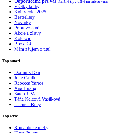
Odporúčame pre vás
Knižné tipy ušité na mieru vám
Všetky knihy
Knihy roka 2025
Bestsellery
Novinky
Pripravované
Akcie a zľavy
Kolekcie
BookTok
Mám záujem o titul
Top autori
Dominik Dán
Julie Caplin
Rebecca Yarros
Ana Huang
Sarah J. Maas
Táňa Keleová Vasilková
Lucinda Riley
Top série
Romantické úteky
Harry Potter