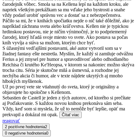
čarodejník vôbec. Smola sa na Kellena lepí na každom kroku, ale
napriek všetkým prekážkam sa mu vďake jeho bystrosti a snahe
vždy podarí urobiť správnu vec a dostať sa z nebezpečenstva.
Páčilo sa mi, že v knihách spočiatku nejde o nič také dôležité, ako je
napríklad záchrana sveta alebo kráľovstva. Kellen nie je typickou
hrdinskou postavou, nie je ničím výnimočný, je to podpriemerný
čarodej, ktorý hľadá svoje miesto vo svete. Ako postava sa počas
kníh vyvíja a stáva sa mužom, ktorým chce byť.
S úžasnými vedľajšími postavami, aké autor vytvoril som sa v
žiadnej fantasy ešte nestretla. Myslím, že každý si zamiluje odvážnu
Ferius a jej zmysel pre humor a spravodlivosť alebo odhodlaného
Reichisa či krutého Ke'Heopsa, v ktorom sa nakoniec možno skrýva
trocha citu. Séria je skutočne milá a úsmevná, a rozhodne jej
nechýba akcia či humor, ale v texte nájdete ukrytých aj mnoho
hlbokých myšlienok.
Už po prvej vete ste vtiahnutý do sveta, ktorý je originálny a
objavujete ho spoločne s Kellenom.
Sebastien de Castell je jeden z tých autorov, od ktorého si prečítate
aj Poďakovanie. S každou novou knihou prekonáva sám seba.
Vždy, keď som si myslela, že už to nemôže byť lepšie, opäť ma
prekvapil a dokázal mi opak.
Čítať viac
reagovať
2 pozitívne hodnotenia
2
0 negatívne hodnotenia
0