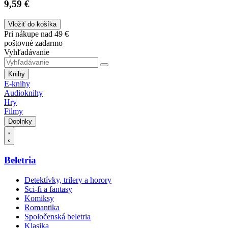
9,59 €
Vložiť do košíka
Pri nákupe nad 49 €
poštovné zadarmo
Vyhľadávanie
Knihy
E-knihy
Audioknihy
Hry
Filmy
Doplnky
Beletria
Detektívky, trilery a horory
Sci-fi a fantasy
Komiksy
Romantika
Spoločenská beletria
Klasika