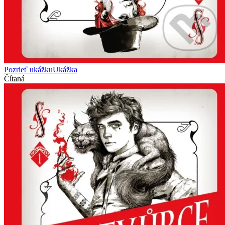
Pozrieť ukážku
Ukážka
Čítaná