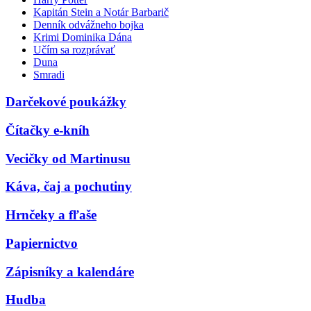
Kapitán Stein a Notár Barbarič
Denník odvážneho bojka
Krimi Dominika Dána
Učím sa rozprávať
Duna
Smradi
Darčekové poukážky
Čítačky e-kníh
Vecičky od Martinusu
Káva, čaj a pochutiny
Hrnčeky a fľaše
Papiernictvo
Zápisníky a kalendáre
Hudba