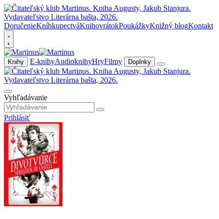
Doručenie
Kníhkupectvá
Knihovrátok
Poukážky
Knižný blog
Kontakt
E-knihy
Audioknihy
Hry
Filmy
Knihy
Doplnky
Vyhľadávanie
Prihlásiť