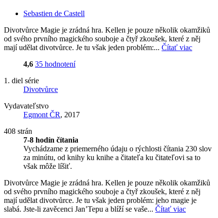
Sebastien de Castell
Divotvůrce Magie je zrádná hra. Kellen je pouze několik okamžiků
od svého prvního magického souboje a čtyř zkoušek, které z něj
mají udělat divotvůrce. Je tu však jeden problém:...
Čítať viac
4,6
35 hodnotení
1. diel série
Divotvůrce
Vydavateľstvo
Egmont ČR
, 2017
408 strán
7-8 hodín čítania
Vychádzame z priemerného údaju o rýchlosti čítania 230 slov
za minútu, od knihy ku knihe a čitateľa ku čitateľovi sa to
však môže líšiť.
Divotvůrce Magie je zrádná hra. Kellen je pouze několik okamžiků
od svého prvního magického souboje a čtyř zkoušek, které z něj
mají udělat divotvůrce. Je tu však jeden problém: jeho magie je
slabá. Jste-li zavěcenci Jan’Tepu a blíží se vaše...
Čítať viac