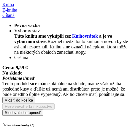
Kniha
E-kniha
Čítaná
Pevná väzba
Výborný stav
Túto knihu sme vykúpili cez
Knihovrátok
a je vo
výbornom stave.
Rozdiel medzi touto knihou a novou by ste
asi ani nespoznali. Knihu sme označili nálepkou, ktorá môže
na niektorých obaloch zanechať stopy.
Čeština
Cena:
9,59 €
Na sklade
Posielame ihneď
Tento produkt síce máme aktuálne na sklade, máme však už iba
posledné kusy a ďalšie už nemá ani distribútor, preto je možné, že
bude onedlho úplne vypredaný. Ak ho chcete mať, ponáhľajte sa!
Vložiť do košíka
Rezervovať v kníhkupectve
Sledovať dostupnosť
Ďalšie čítané knihy (2)