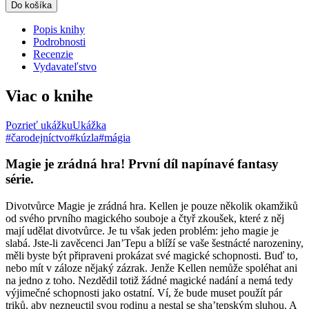
Do košíka
Popis knihy
Podrobnosti
Recenzie
Vydavateľstvo
Viac o knihe
Pozrieť ukážku
Ukážka
#čarodejníctvo
#kúzla
#mágia
Magie je zrádná hra! První díl napínavé fantasy
série.
Divotvůrce Magie je zrádná hra. Kellen je pouze několik okamžiků
od svého prvního magického souboje a čtyř zkoušek, které z něj
mají udělat divotvůrce. Je tu však jeden problém: jeho magie je
slabá. Jste-li zavěcenci Jan’Tepu a blíží se vaše šestnácté narozeniny,
měli byste být připraveni prokázat své magické schopnosti. Buď to,
nebo mít v záloze nějaký zázrak. Jenže Kellen nemůže spoléhat ani
na jedno z toho. Nezdědil totiž žádné magické nadání a nemá tedy
výjimečné schopnosti jako ostatní. Ví, že bude muset použít pár
triků, aby nezneuctil svou rodinu a nestal se sha’tepským sluhou. A