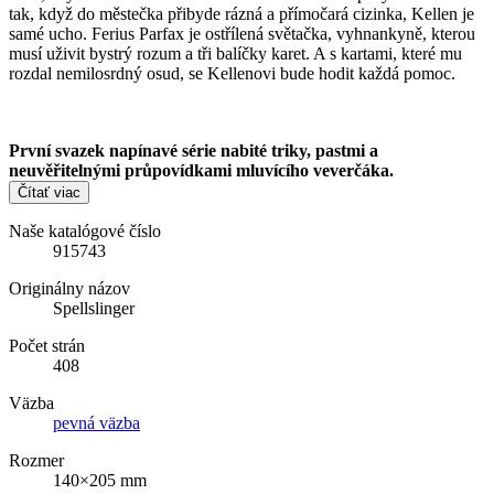
tak, když do městečka přibyde rázná a přímočará cizinka, Kellen je
samé ucho. Ferius Parfax je ostřílená světačka, vyhnankyně, kterou
musí uživit bystrý rozum a tři balíčky karet. A s kartami, které mu
rozdal nemilosrdný osud, se Kellenovi bude hodit každá pomoc.
První svazek napínavé série nabité triky, pastmi a
neuvěřitelnými průpovídkami mluvícího veverčáka.
Čítať viac
Naše katalógové číslo
915743
Originálny názov
Spellslinger
Počet strán
408
Väzba
pevná väzba
Rozmer
140×205 mm