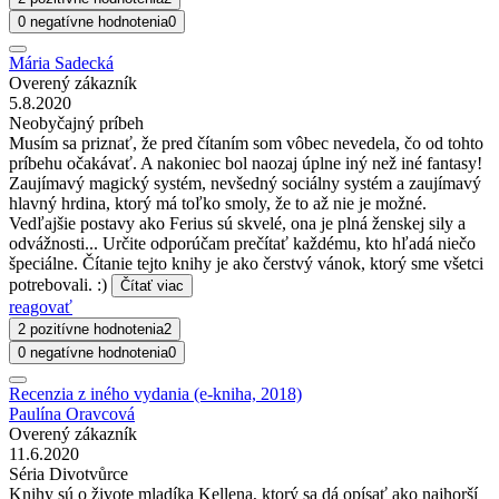
0 negatívne hodnotenia
0
Mária Sadecká
Overený zákazník
5.8.2020
Neobyčajný príbeh
Musím sa priznať, že pred čítaním som vôbec nevedela, čo od tohto
príbehu očakávať. A nakoniec bol naozaj úplne iný než iné fantasy!
Zaujímavý magický systém, nevšedný sociálny systém a zaujímavý
hlavný hrdina, ktorý má toľko smoly, že to až nie je možné.
Vedľajšie postavy ako Ferius sú skvelé, ona je plná ženskej sily a
odvážnosti... Určite odporúčam prečítať každému, kto hľadá niečo
špeciálne. Čítanie tejto knihy je ako čerstvý vánok, ktorý sme všetci
potrebovali. :)
Čítať viac
reagovať
2 pozitívne hodnotenia
2
0 negatívne hodnotenia
0
Recenzia z iného vydania (e-kniha, 2018)
Paulína Oravcová
Overený zákazník
11.6.2020
Séria Divotvůrce
Knihy sú o živote mladíka Kellena, ktorý sa dá opísať ako najhorší