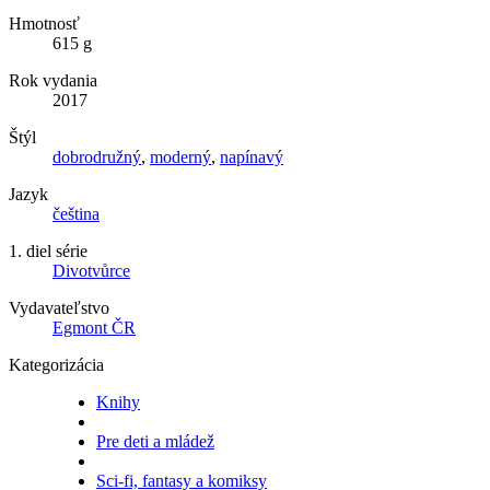
Hmotnosť
615 g
Rok vydania
2017
Štýl
dobrodružný
,
moderný
,
napínavý
Jazyk
čeština
1. diel série
Divotvůrce
Vydavateľstvo
Egmont ČR
Kategorizácia
Knihy
Pre deti a mládež
Sci-fi, fantasy a komiksy