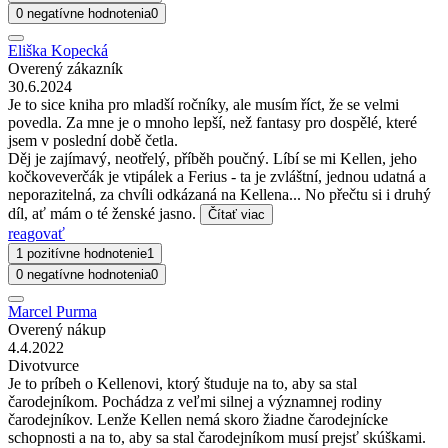
0 negatívne hodnotenia
0
Eliška Kopecká
Overený zákazník
30.6.2024
Je to sice kniha pro mladší ročníky, ale musím říct, že se velmi
povedla. Za mne je o mnoho lepší, než fantasy pro dospělé, které
jsem v poslední době četla.
Děj je zajímavý, neotřelý, příběh poučný. Líbí se mi Kellen, jeho
kočkoveverčák je vtipálek a Ferius - ta je zvláštní, jednou udatná a
neporazitelná, za chvíli odkázaná na Kellena... No přečtu si i druhý
díl, ať mám o té ženské jasno.
Čítať viac
reagovať
1 pozitívne hodnotenie
1
0 negatívne hodnotenia
0
Marcel Purma
Overený nákup
4.4.2022
Divotvurce
Je to príbeh o Kellenovi, ktorý študuje na to, aby sa stal
čarodejníkom. Pochádza z veľmi silnej a významnej rodiny
čarodejníkov. Lenže Kellen nemá skoro žiadne čarodejnícke
schopnosti a na to, aby sa stal čarodejníkom musí prejsť skúškami.