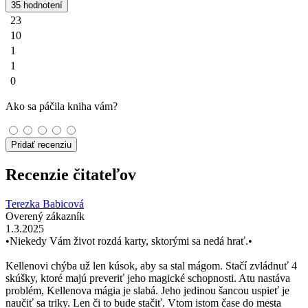
35 hodnotení
23
10
1
1
0
Ako sa páčila kniha vám?
Pridať recenziu
Recenzie čitateľov
Terezka Babicová
Overený zákazník
1.3.2025
•Niekedy Vám život rozdá karty, sktorými sa nedá hrať.•
Kellenovi chýba už len kúsok, aby sa stal mágom. Stačí zvládnuť 4
skúšky, ktoré majú preveriť jeho magické schopnosti. Atu nastáva
problém, Kellenova mágia je slabá. Jeho jedinou šancou uspieť je
naučiť sa triky. Len či to bude stačiť. Vtom istom čase do mesta