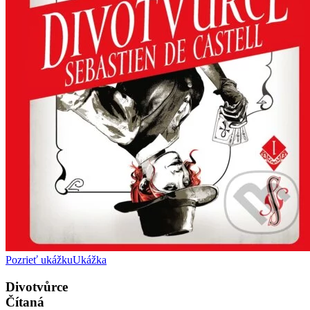
Pozrieť ukážku
Ukážka
Divotvůrce
Čítaná