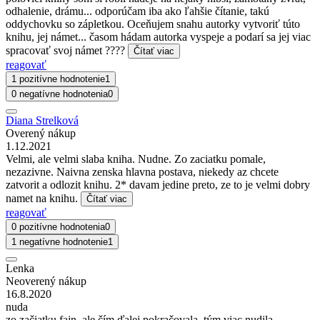
odhalenie, drámu... odporúčam iba ako ľahšie čítanie, takú
oddychovku so zápletkou. Oceňujem snahu autorky vytvoriť túto
knihu, jej námet... časom hádam autorka vyspeje a podarí sa jej viac
spracovať svoj námet ????
Čítať viac
reagovať
1 pozitívne hodnotenie
1
0 negatívne hodnotenia
0
Diana Strelková
Overený nákup
1.12.2021
Velmi, ale velmi slaba kniha. Nudne. Zo zaciatku pomale,
nezazivne. Naivna zenska hlavna postava, niekedy az chcete
zatvorit a odlozit knihu. 2* davam jedine preto, ze to je velmi dobry
namet na knihu.
Čítať viac
reagovať
0 pozitívne hodnotenia
0
1 negatívne hodnotenie
1
Lenka
Neoverený nákup
16.8.2020
nuda
zo začiatku fajn, ale čím ďalej pokračovala, tým viac nudila...