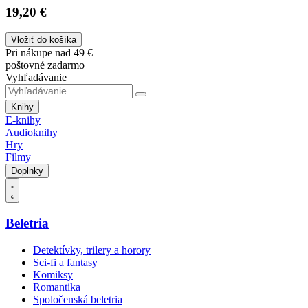
19,20 €
Vložiť do košíka
Pri nákupe nad 49 €
poštovné zadarmo
Vyhľadávanie
Knihy
E-knihy
Audioknihy
Hry
Filmy
Doplnky
Beletria
Detektívky, trilery a horory
Sci-fi a fantasy
Komiksy
Romantika
Spoločenská beletria