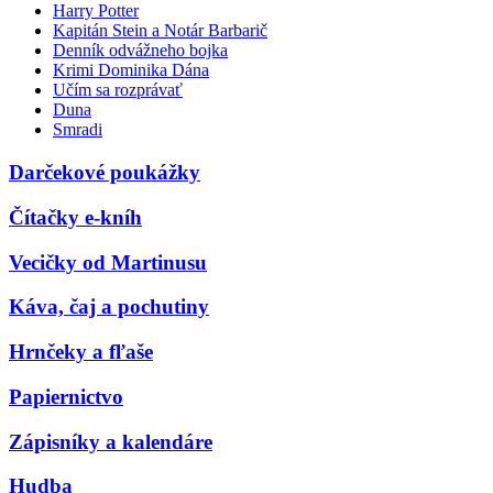
Harry Potter
Kapitán Stein a Notár Barbarič
Denník odvážneho bojka
Krimi Dominika Dána
Učím sa rozprávať
Duna
Smradi
Darčekové poukážky
Čítačky e-kníh
Vecičky od Martinusu
Káva, čaj a pochutiny
Hrnčeky a fľaše
Papiernictvo
Zápisníky a kalendáre
Hudba