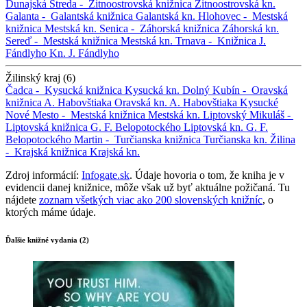
Dunajská Streda -
Žitnoostrovská knižnica
Žitnoostrovská kn.
Galanta -
Galantská knižnica
Galantská kn.
Hlohovec -
Mestská
knižnica
Mestská kn.
Senica -
Záhorská knižnica
Záhorská kn.
Sereď -
Mestská knižnica
Mestská kn.
Trnava -
Knižnica J.
Fándlyho
Kn. J. Fándlyho
Žilinský kraj (6)
Čadca -
Kysucká knižnica
Kysucká kn.
Dolný Kubín -
Oravská
knižnica A. Habovštiaka
Oravská kn. A. Habovštiaka
Kysucké
Nové Mesto -
Mestská knižnica
Mestská kn.
Liptovský Mikuláš -
Liptovská knižnica G. F. Belopotockého
Liptovská kn. G. F.
Belopotockého
Martin -
Turčianska knižnica
Turčianska kn.
Žilina
-
Krajská knižnica
Krajská kn.
Zdroj informácií:
Infogate.sk
. Údaje hovoria o tom, že kniha je v
evidencii danej knižnice, môže však už byť aktuálne požičaná. Tu
nájdete
zoznam všetkých viac ako 200 slovenských knižníc
, o
ktorých máme údaje.
Ďalšie knižné vydania (2)