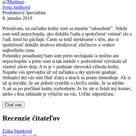
Iveta Janíková
Produktový špecialista
8. januára 2019
Priznávam, na začiatku knihy som sa musela "odosobniť". Nikdy
som totiž nepochopila, ako dokážu ľudia a spoločnosť vnímať zlo a
ľudí, ktorí ho páchajú. Často sa totiž stretávame s tým, ako si
spoločnosť dokáže doslova idealizovať zločincov a vrahov
najhoršieho zrna.
Pohnútky posadnutej Sam som preto nechápala /a možno ani
nepochopím/ a preto som si tak niekde v podvedomí vytvárala už
vlastný záver deja. A to je v podstate obrovská výhoda knihy.
Napätie vás sprevádza už od začiatku a dej správne graduje.
Strhujúci dej vás núti čítať ďalej a strach sa priam zhmotňuje. Ak si
už aj myslíte, že ste príbeh vyriešili o chvíľu zistíte, že sa mýlite.
A ak sa po prečítaní knihy rozhodnete, že by ste si želali iný koniec,
alebo s ňou súhlasíte je výlučne na vás. Určite odporúčam.
Čítať viac
Recenzie čitateľov
Erika Stanková