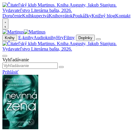
Doručenie
Kníhkupectvá
Knihovrátok
Poukážky
Knižný blog
Kontakt
E-knihy
Audioknihy
Hry
Filmy
Knihy
Doplnky
Vyhľadávanie
Prihlásiť