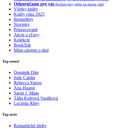
Odporúčame pre vás
Knižné tipy ušité na mieru vám
Všetky knihy
Knihy roka 2025
Bestsellery
Novinky
Pripravované
Akcie a zľavy
Kolekcie
BookTok
Mám záujem o titul
Top autori
Dominik Dán
Julie Caplin
Rebecca Yarros
Ana Huang
Sarah J. Maas
Táňa Keleová Vasilková
Lucinda Riley
Top série
Romantické úteky