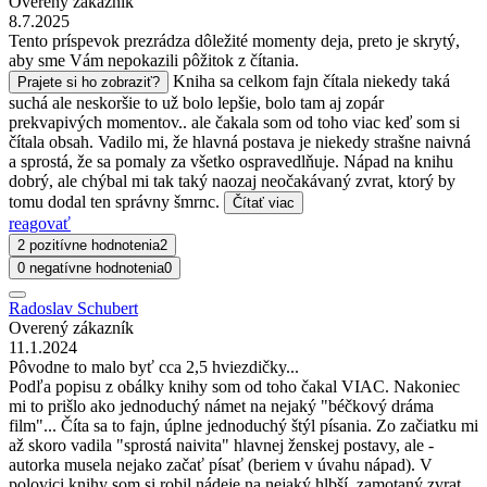
Overený zákazník
8.7.2025
Tento príspevok prezrádza dôležité momenty deja, preto je skrytý,
aby sme Vám nepokazili pôžitok z čítania.
Kniha sa celkom fajn čítala niekedy taká
Prajete si ho zobraziť?
suchá ale neskoršie to už bolo lepšie, bolo tam aj zopár
prekvapivých momentov.. ale čakala som od toho viac keď som si
čítala obsah. Vadilo mi, že hlavná postava je niekedy strašne naivná
a sprostá, že sa pomaly za všetko ospravedlňuje. Nápad na knihu
dobrý, ale chýbal mi tak taký naozaj neočakávaný zvrat, ktorý by
tomu dodal ten správny šmrnc.
Čítať viac
reagovať
2 pozitívne hodnotenia
2
0 negatívne hodnotenia
0
Radoslav Schubert
Overený zákazník
11.1.2024
Pôvodne to malo byť cca 2,5 hviezdičky...
Podľa popisu z obálky knihy som od toho čakal VIAC. Nakoniec
mi to prišlo ako jednoduchý námet na nejaký "béčkový dráma
film"... Číta sa to fajn, úplne jednoduchý štýl písania. Zo začiatku mi
až skoro vadila "sprostá naivita" hlavnej ženskej postavy, ale -
autorka musela nejako začať písať (beriem v úvahu nápad). V
polovici knihy som si robil nádeje na nejaký hlbší, zamotaný zvrat,