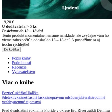
19,20 €
U dodávateľa > 5 ks
Posielame do 13 – 18 dní
Tento produkt momentálne nemáme na sklade, ale zvyčajne vám ho
vieme zabezpečiť a odoslať do 13 – 18 dní. A posnažíme sa aj
trochu rýchlejšie!
Do košíka
Popis knihy
Podrobnosti
Recenzie
Vydavateľstvo
Viac o knihe
Pozrieť ukážku
Ukážka
#detektívka
#nešťastná láska
#neprávom odsúdený/í
#vrah
#rodinné
vzťahy
#temné tajomstvá
Pred dvadsiatimi rokmi na Floride v okrese Erd River zatkli Dennisa