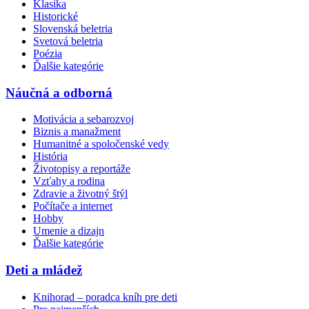
Klasika
Historické
Slovenská beletria
Svetová beletria
Poézia
Ďalšie kategórie
Náučná a odborná
Motivácia a sebarozvoj
Biznis a manažment
Humanitné a spoločenské vedy
História
Životopisy a reportáže
Vzťahy a rodina
Zdravie a životný štýl
Počítače a internet
Hobby
Umenie a dizajn
Ďalšie kategórie
Deti a mládež
Knihorad – poradca kníh pre deti