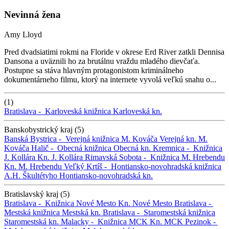
Nevinná žena
Amy Lloyd
Pred dvadsiatimi rokmi na Floride v okrese Erd River zatkli Dennisa
Dansona a uväznili ho za brutálnu vraždu mladého dievčaťa.
Postupne sa stáva hlavným protagonistom kriminálneho
dokumentárneho filmu, ktorý na internete vyvolá veľkú snahu o...
(1)
Bratislava -
Karloveská knižnica
Karloveská kn.
Banskobystrický kraj (5)
Banská Bystrica -
Verejná knižnica M. Kováča
Verejná kn. M.
Kováča
Halič -
Obecná knižnica
Obecná kn.
Kremnica -
Knižnica
J. Kollára
Kn. J. Kollára
Rimavská Sobota -
Knižnica M. Hrebendu
Kn. M. Hrebendu
Veľký Krtíš -
Hontiansko-novohradská knižnica
A.H. Škultétyho
Hontiansko-novohradská kn.
Bratislavský kraj (5)
Bratislava -
Knižnica Nové Mesto
Kn. Nové Mesto
Bratislava -
Mestská knižnica
Mestská kn.
Bratislava -
Staromestská knižnica
Staromestská kn.
Malacky -
Knižnica MCK
Kn. MCK
Pezinok -