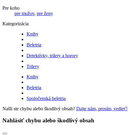
Pre koho
pre mužov
,
pre ženy
Kategorizácia
Knihy
Beletria
Detektívky, trilery a horory
Trilery
Knihy
Beletria
Spoločenská beletria
Našli ste chybu alebo škodlivý obsah?
Dajte nám, prosím, vedieť!
Nahlásiť chybu alebo škodlivý obsah