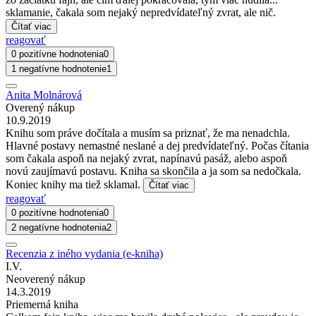
sklamanie, čakala som nejaký nepredvídateľný zvrat, ale nič.
Čítať viac
reagovať
0 pozitívne hodnotenia
0
1 negatívne hodnotenie
1
Anita Molnárová
Overený nákup
10.9.2019
Knihu som práve dočítala a musím sa priznať, že ma nenadchla.
Hlavné postavy nemastné neslané a dej predvídateľný. Počas čítania
som čakala aspoň na nejaký zvrat, napínavú pasáž, alebo aspoň
novú zaujímavú postavu. Kniha sa skončila a ja som sa nedočkala.
Koniec knihy ma tiež sklamal.
Čítať viac
reagovať
0 pozitívne hodnotenia
0
2 negatívne hodnotenia
2
Recenzia z iného vydania (e-kniha)
I.V.
Neoverený nákup
14.3.2019
Priemerná kniha