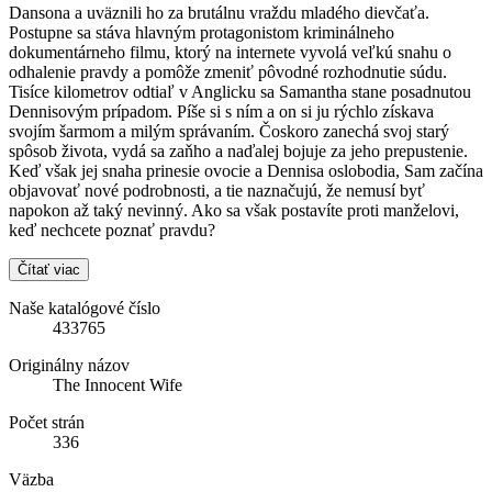
Dansona a uväznili ho za brutálnu vraždu mladého dievčaťa.
Postupne sa stáva hlavným protagonistom kriminálneho
dokumentárneho filmu, ktorý na internete vyvolá veľkú snahu o
odhalenie pravdy a pomôže zmeniť pôvodné rozhodnutie súdu.
Tisíce kilometrov odtiaľ v Anglicku sa Samantha stane posadnutou
Dennisovým prípadom. Píše si s ním a on si ju rýchlo získava
svojím šarmom a milým správaním. Čoskoro zanechá svoj starý
spôsob života, vydá sa zaňho a naďalej bojuje za jeho prepustenie.
Keď však jej snaha prinesie ovocie a Dennisa oslobodia, Sam začína
objavovať nové podrobnosti, a tie naznačujú, že nemusí byť
napokon až taký nevinný. Ako sa však postavíte proti manželovi,
keď nechcete poznať pravdu?
Čítať viac
Naše katalógové číslo
433765
Originálny názov
The Innocent Wife
Počet strán
336
Väzba