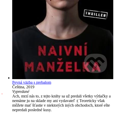
Pevná väzba s prebalom
Čeština, 2019
Vypredané
Ach, mrzí nás to, z tejto knihy sa už predali všetky výtlačky a
nemáme ju na sklade my ani vydavateľ :( Teoreticky však
môžete mať šťastie v niektorých iných obchodoch, ktoré ešte
nepredali posledné kusy.