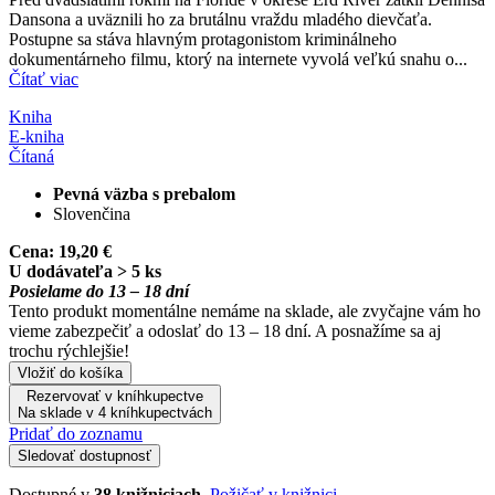
Dansona a uväznili ho za brutálnu vraždu mladého dievčaťa.
Postupne sa stáva hlavným protagonistom kriminálneho
dokumentárneho filmu, ktorý na internete vyvolá veľkú snahu o...
Čítať viac
Kniha
E-kniha
Čítaná
Pevná väzba s prebalom
Slovenčina
Cena:
19,20 €
U dodávateľa > 5 ks
Posielame do 13 – 18 dní
Tento produkt momentálne nemáme na sklade, ale zvyčajne vám ho
vieme zabezpečiť a odoslať do 13 – 18 dní. A posnažíme sa aj
trochu rýchlejšie!
Vložiť do košíka
Rezervovať v kníhkupectve
Na sklade v 4 kníhkupectvách
Pridať do zoznamu
Sledovať dostupnosť
Dostupné v
38 knižniciach
.
Požičať v knižnici