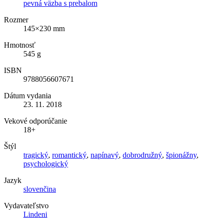
pevná väzba s prebalom
Rozmer
145×230 mm
Hmotnosť
545 g
ISBN
9788056607671
Dátum vydania
23. 11. 2018
Vekové odporúčanie
18+
Štýl
tragický
,
romantický
,
napínavý
,
dobrodružný
,
špionážny
,
psychologický
Jazyk
slovenčina
Vydavateľstvo
Lindeni