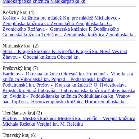
Malokarpatská knižnica
Malokarpatská kn.
Košický kraj (4)
Košice -
Knižnica pre mládež
Kn. pre mládež
Michalovce -
Zemplínska knižnica G. Zvonického
Zemplínska kn. G.
Zvonického
Rožňava -
Gemerská knižnica P. Dobšinského
Gemerská knižnica
Trebišov -
Zemplínska knižnica
Zemplínska kn.
Nitriansky kraj (2)
Nitra -
Krajská knižnica K. Kmeťka
Krajská kn.
Nová Ves nad
Žitavou -
Obecná knižnica
Obecná kn.
Prešovský kraj (7)
Bardejov -
Okresná knižnica
Okresná kn.
Humenné -
Vihorlatská
knižnica
Vihorlatská kn.
Poprad -
Podtatranská knižnica
Podtatranská kn.
Prešov -
Krajská knižnica P. O. Hviezdoslava
Krajská kn.
Stará Ľubovňa -
Ľubovnianska knižnica
Ľubovnianska
kn.
Svidník -
Podduklianska knižnica
Podduklianska kn.
Vranov
nad Topľou -
Hornozemplínska knižnica
Hornozemplínska kn.
Trenčiansky kraj (2)
Púchov -
Mestská knižnica
Mestská kn.
Trenčín -
Verejná knižnica
Michala Rešetku
Verejná kn. M. Rešetku
Trnavský kraj (6)