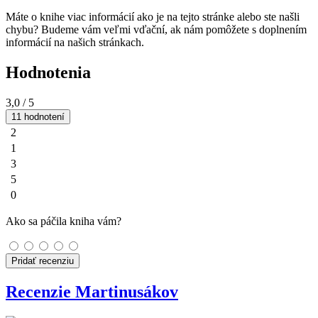
Máte o knihe viac informácií ako je na tejto stránke alebo ste našli
chybu? Budeme vám veľmi vďační, ak nám pomôžete s doplnením
informácií na našich stránkach.
Hodnotenia
3,0
/ 5
11 hodnotení
2
1
3
5
0
Ako sa páčila kniha vám?
Pridať recenziu
Recenzie Martinusákov