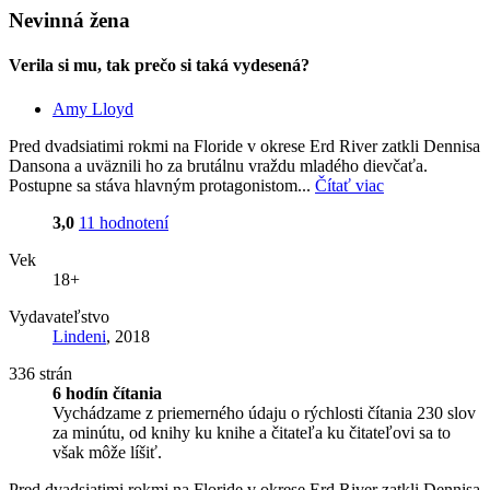
Nevinná žena
Verila si mu, tak prečo si taká vydesená?
Amy Lloyd
Pred dvadsiatimi rokmi na Floride v okrese Erd River zatkli Dennisa
Dansona a uväznili ho za brutálnu vraždu mladého dievčaťa.
Postupne sa stáva hlavným protagonistom...
Čítať viac
3,0
11 hodnotení
Vek
18+
Vydavateľstvo
Lindeni
, 2018
336 strán
6 hodín čítania
Vychádzame z priemerného údaju o rýchlosti čítania 230 slov
za minútu, od knihy ku knihe a čitateľa ku čitateľovi sa to
však môže líšiť.
Pred dvadsiatimi rokmi na Floride v okrese Erd River zatkli Dennisa