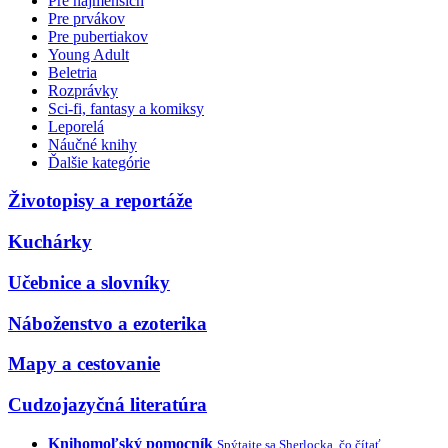
Pre najmenších
Pre prvákov
Pre pubertiakov
Young Adult
Beletria
Rozprávky
Sci-fi, fantasy a komiksy
Leporelá
Náučné knihy
Ďalšie kategórie
Životopisy a reportáže
Kuchárky
Učebnice a slovníky
Náboženstvo a ezoterika
Mapy a cestovanie
Cudzojazyčná literatúra
Knihomoľský pomocník
Spýtajte sa Sherlocka, čo čítať