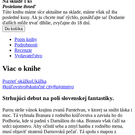
Na sklade 1 ks
Posielame ihneď
Túto knihu máme síce aktuálne na sklade, máme však už iba
posledné kusy. Ak ju chcete mať rýchlo, ponáhľajte sa! Dodanie
ďalších môže trvať dlhšie, zvyčajne do 18 dní.
Do košíka
Popis knihy
Podrobnosti
Recenzie
Vydavateľstvo
Viac o knihe
Pozrieť ukážku
Ukážka
#kráľovstvo
#skutočné city
#tajomstvo
Strhujúci debut na poli slovenskej fantastiky.
Parou stelie vánok krajinu zvanú Parstelvan, v ktorej sa snúbi láska i
moc. Tá vyhnala Branara z rodného kráľovstva a zaviala ho do
Podhoria, kde si padnú s Darnáliou do oka. Branara však ťaží na
srdci tajomstvo. Aby očistil seba a zmyl hanbu z rodného mena,
musí objaviť stratenú Darnovskú pečať. Tá spolu s mapou z