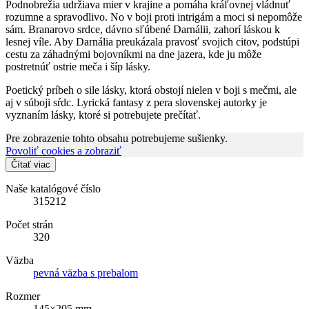
Podnobrežia udržiava mier v krajine a pomáha kráľovnej vládnuť
rozumne a spravodlivo. No v boji proti intrigám a moci si nepomôže
sám. Branarovo srdce, dávno sľúbené Darnálii, zahorí láskou k
lesnej víle. Aby Darnália preukázala pravosť svojich citov, podstúpi
cestu za záhadnými bojovníkmi na dne jazera, kde ju môže
postretnúť ostrie meča i šíp lásky.
Poetický príbeh o sile lásky, ktorá obstojí nielen v boji s mečmi, ale
aj v súboji sŕdc. Lyrická fantasy z pera slovenskej autorky je
vyznaním lásky, ktoré si potrebujete prečítať.
Pre zobrazenie tohto obsahu potrebujeme sušienky.
Povoliť cookies a zobraziť
Čítať viac
Naše katalógové číslo
315212
Počet strán
320
Väzba
pevná väzba s prebalom
Rozmer
145×205 mm