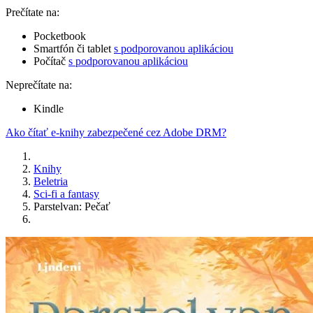
Prečítate na:
Pocketbook
Smartfón či tablet
s podporovanou aplikáciou
Počítač
s podporovanou aplikáciou
Neprečítate na:
Kindle
Ako čítať e-knihy zabezpečené cez Adobe DRM?
Knihy
Beletria
Sci-fi a fantasy
Parstelvan: Pečať