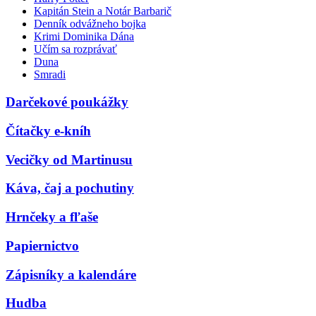
Kapitán Stein a Notár Barbarič
Denník odvážneho bojka
Krimi Dominika Dána
Učím sa rozprávať
Duna
Smradi
Darčekové poukážky
Čítačky e-kníh
Vecičky od Martinusu
Káva, čaj a pochutiny
Hrnčeky a fľaše
Papiernictvo
Zápisníky a kalendáre
Hudba