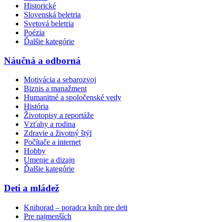
Historické
Slovenská beletria
Svetová beletria
Poézia
Ďalšie kategórie
Náučná a odborná
Motivácia a sebarozvoj
Biznis a manažment
Humanitné a spoločenské vedy
História
Životopisy a reportáže
Vzťahy a rodina
Zdravie a životný štýl
Počítače a internet
Hobby
Umenie a dizajn
Ďalšie kategórie
Deti a mládež
Knihorad – poradca kníh pre deti
Pre najmenších