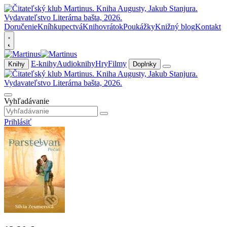
Doručenie
Kníhkupectvá
Knihovrátok
Poukážky
Knižný blog
Kontakt
E-knihy
Audioknihy
Hry
Filmy
Knihy
Doplnky
Vyhľadávanie
Prihlásiť