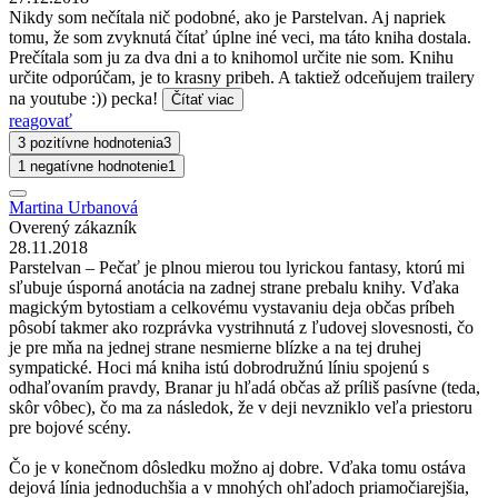
Nikdy som nečítala nič podobné, ako je Parstelvan. Aj napriek
tomu, že som zvyknutá čítať úplne iné veci, ma táto kniha dostala.
Prečítala som ju za dva dni a to knihomol určite nie som. Knihu
určite odporúčam, je to krasny pribeh. A taktiež odceňujem trailery
na youtube :)) pecka!
Čítať viac
reagovať
3 pozitívne hodnotenia
3
1 negatívne hodnotenie
1
Martina Urbanová
Overený zákazník
28.11.2018
Parstelvan – Pečať je plnou mierou tou lyrickou fantasy, ktorú mi
sľubuje úsporná anotácia na zadnej strane prebalu knihy. Vďaka
magickým bytostiam a celkovému vystavaniu deja občas príbeh
pôsobí takmer ako rozprávka vystrihnutá z ľudovej slovesnosti, čo
je pre mňa na jednej strane nesmierne blízke a na tej druhej
sympatické. Hoci má kniha istú dobrodružnú líniu spojenú s
odhaľovaním pravdy, Branar ju hľadá občas až príliš pasívne (teda,
skôr vôbec), čo ma za následok, že v deji nevzniklo veľa priestoru
pre bojové scény.
Čo je v konečnom dôsledku možno aj dobre. Vďaka tomu ostáva
dejová línia jednoduchšia a v mnohých ohľadoch priamočiarejšia,