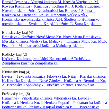
Banská Bystrica -
Verejná knižnica M. Kováča
Verejná kn. M.
Kováča
Kremnica -
Knižnica J. Kollára
Kn. J. Kollára
Lučenec -
Novohradská knižnica
Novohradská kn.
Rimavská Sobota -
Knižnica M. Hrebendu
Kn. M. Hrebendu
Veľký Krtíš -
Hontiansko-novohradská knižnica A.H. Škultétyho
Hontiansko-
novohradská kn.
Zvolen -
Krajská knižnica Ľ. Štúra
Krajská kn.
Bratislavský kraj (4)
Bratislava -
Knižnica Nové Mesto
Kn. Nové Mesto
Bratislava -
Mestská knižnica
Mestská kn.
Malacky -
Knižnica MCK
Kn. MCK
Pezinok -
Malokarpatská knižnica
Malokarpatská kn.
Košický kraj (2)
Košice -
Knižnica pre mládež
Kn. pre mládež
Trebišov -
Zemplínska knižnica
Zemplínska kn.
Nitriansky kraj (4)
Levice -
Tekovská knižnica
Tekovská kn.
Nitra -
Krajská knižnica
K. Kmeťka
Krajská kn.
Nové Zámky -
Knižnica A. Bernoláka
Kn.
A. Bernoláka
Topoľčany -
Tribečská knižnica
Tribečská kn.
Prešovský kraj (6)
Humenné -
Vihorlatská knižnica
Vihorlatská kn.
Levoča -
Knižnica J. Henkela
Kn. J. Henkela
Poprad -
Podtatranská knižnica
Podtatranská kn.
Prešov -
Krajská knižnica P. O. Hviezdoslava