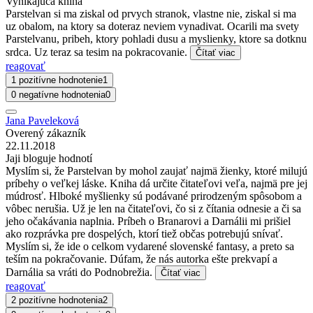
Vynikajuca kniha
Parstelvan si ma ziskal od prvych stranok, vlastne nie, ziskal si ma
uz obalom, na ktory sa doteraz neviem vynadivat. Ocarili ma svety
Parstelvanu, pribeh, ktory pohladi dusu a myslienky, ktore sa dotknu
srdca. Uz teraz sa tesim na pokracovanie.
Čítať viac
reagovať
1 pozitívne hodnotenie
1
0 negatívne hodnotenia
0
Jana Paveleková
Overený zákazník
22.11.2018
Jaji bloguje hodnotí
Myslím si, že Parstelvan by mohol zaujať najmä žienky, ktoré milujú
príbehy o veľkej láske. Kniha dá určite čitateľovi veľa, najmä pre jej
múdrosť. Hlboké myšlienky sú podávané prirodzeným spôsobom a
vôbec nerušia. Už je len na čitateľovi, čo si z čítania odnesie a či sa
jeho očakávania naplnia. Príbeh o Branarovi a Darnálii mi prišiel
ako rozprávka pre dospelých, ktorí tiež občas potrebujú snívať.
Myslím si, že ide o celkom vydarené slovenské fantasy, a preto sa
teším na pokračovanie. Dúfam, že nás autorka ešte prekvapí a
Darnália sa vráti do Podnobrežia.
Čítať viac
reagovať
2 pozitívne hodnotenia
2