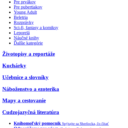
Pre prvákov
Pre pubertiakov
Young Adult
Beletria
Rozprávky
Sci-fi, fantasy a komiksy
Leporelá
Náučné knihy
Ďalšie kategórie
Životopisy a reportáže
Kuchárky
Učebnice a slovníky
Náboženstvo a ezoterika
Mapy a cestovanie
Cudzojazyčná literatúra
Knihomoľský pomocník
Spýtajte sa Sherlocka, čo čítať