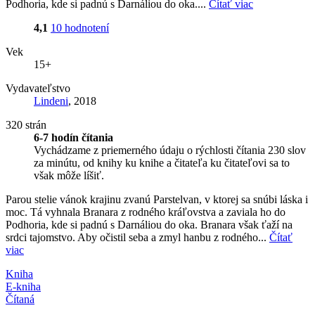
Podhoria, kde si padnú s Darnáliou do oka....
Čítať viac
4,1
10 hodnotení
Vek
15+
Vydavateľstvo
Lindeni
, 2018
320 strán
6-7 hodín čítania
Vychádzame z priemerného údaju o rýchlosti čítania 230 slov
za minútu, od knihy ku knihe a čitateľa ku čitateľovi sa to
však môže líšiť.
Parou stelie vánok krajinu zvanú Parstelvan, v ktorej sa snúbi láska i
moc. Tá vyhnala Branara z rodného kráľovstva a zaviala ho do
Podhoria, kde si padnú s Darnáliou do oka. Branara však ťaží na
srdci tajomstvo. Aby očistil seba a zmyl hanbu z rodného...
Čítať
viac
Kniha
E-kniha
Čítaná