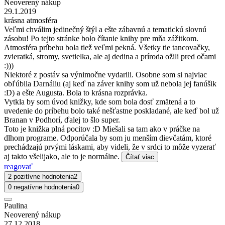
Neoverený nákup
29.1.2019
krásna atmosféra
Veľmi chválim jedinečný štýl a ešte zábavnú a tematickú slovnú
zásobu! Po tejto stránke bolo čítanie knihy pre mňa zážitkom.
Atmosféra príbehu bola tiež veľmi pekná. Všetky tie tancovačky,
zvieratká, stromy, svetielka, ale aj dedina a príroda ožili pred očami
:)))
Niektoré z postáv sa výnimočne vydarili. Osobne som si najviac
obľúbila Darnáliu (aj keď na záver knihy som už nebola jej fanúšik
:D) a ešte Augusta. Bola to krásna rozprávka.
Vytkla by som úvod knižky, kde som bola dosť zmätená a to
uvedenie do príbehu bolo také nešťastne poskladané, ale keď bol už
Branan v Podhorí, ďalej to šlo super.
Toto je knižka plná pocitov :D Miešali sa tam ako v práčke na
dlhom programe. Odporúčala by som ju menším dievčatám, ktoré
prechádzajú prvými láskami, aby videli, že v srdci to môže vyzerať
aj takto všelijako, ale to je normálne.
Čítať viac
reagovať
2 pozitívne hodnotenia
2
0 negatívne hodnotenia
0
Paulina
Neoverený nákup
27.12.2018