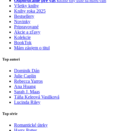
Odporúčame pre vás
Knižné tipy ušité na mieru vám
Všetky knihy
Knihy roka 2025
Bestsellery
Novinky
Pripravované
Akcie a zľavy
Kolekcie
BookTok
Mám záujem o titul
Top autori
Dominik Dán
Julie Caplin
Rebecca Yarros
Ana Huang
Sarah J. Maas
Táňa Keleová Vasilková
Lucinda Riley
Top série
Romantické úteky
Harry Potter