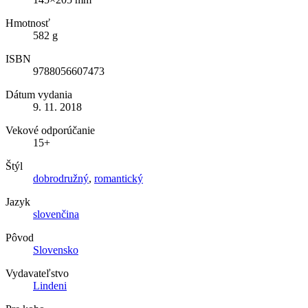
Hmotnosť
582 g
ISBN
9788056607473
Dátum vydania
9. 11. 2018
Vekové odporúčanie
15+
Štýl
dobrodružný
,
romantický
Jazyk
slovenčina
Pôvod
Slovensko
Vydavateľstvo
Lindeni