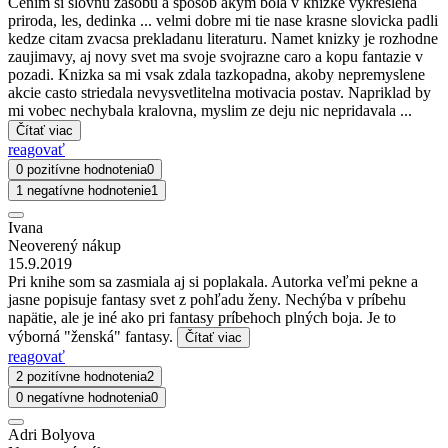
Cenim si slovnu zasobu a sposob akym bola v knizke vykreslena
priroda, les, dedinka ... velmi dobre mi tie nase krasne slovicka padli
kedze citam zvacsa prekladanu literaturu. Namet knizky je rozhodne
zaujimavy, aj novy svet ma svoje svojrazne caro a kopu fantazie v
pozadi. Knizka sa mi vsak zdala tazkopadna, akoby nepremyslene
akcie casto striedala nevysvetlitelna motivacia postav. Napriklad by
mi vobec nechybala kralovna, myslim ze deju nic nepridavala ...
Čítať viac
reagovať
0 pozitívne hodnotenia
0
1 negatívne hodnotenie
1
Ivana
Neoverený nákup
15.9.2019
Pri knihe som sa zasmiala aj si poplakala. Autorka veľmi pekne a
jasne popisuje fantasy svet z pohľadu ženy. Nechýba v príbehu
napätie, ale je iné ako pri fantasy príbehoch plných boja. Je to
výborná "ženská" fantasy.
Čítať viac
reagovať
2 pozitívne hodnotenia
2
0 negatívne hodnotenia
0
Adri Bolyova