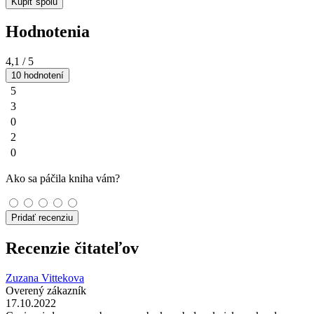
Kúpiť spolu
Hodnotenia
4,1
/ 5
10 hodnotení
5
3
0
2
0
Ako sa páčila kniha vám?
Pridať recenziu
Recenzie čitateľov
Zuzana Vittekova
Overený zákazník
17.10.2022