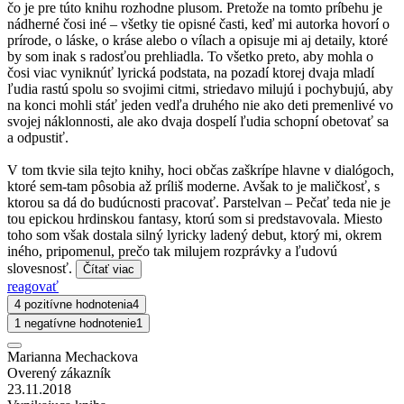
čo je pre túto knihu rozhodne plusom. Pretože na tomto príbehu je
nádherné čosi iné – všetky tie opisné časti, keď mi autorka hovorí o
prírode, o láske, o kráse alebo o vílach a opisuje mi aj detaily, ktoré
by som inak s radosťou prehliadla. To všetko preto, aby mohla o
čosi viac vyniknúť lyrická podstata, na pozadí ktorej dvaja mladí
ľudia rastú spolu so svojimi citmi, striedavo milujú i pochybujú, aby
na konci mohli stáť jeden vedľa druhého nie ako deti premenlivé vo
svojej náklonnosti, ale ako dvaja dospelí ľudia schopní obetovať sa
a odpustiť.
V tom tkvie sila tejto knihy, hoci občas zaškrípe hlavne v dialógoch,
ktoré sem-tam pôsobia až príliš moderne. Avšak to je maličkosť, s
ktorou sa dá do budúcnosti pracovať. Parstelvan – Pečať teda nie je
tou epickou hrdinskou fantasy, ktorú som si predstavovala. Miesto
toho som však dostala silný lyricky ladený debut, ktorý mi, okrem
iného, pripomenul, prečo tak milujem rozprávky a ľudovú
slovesnosť.
Čítať viac
reagovať
4 pozitívne hodnotenia
4
1 negatívne hodnotenie
1
Marianna Mechackova
Overený zákazník
23.11.2018