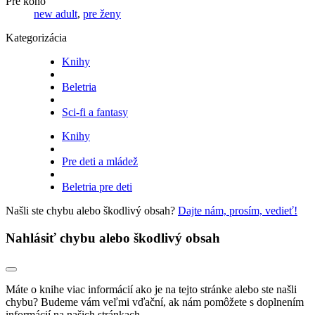
Pre koho
new adult
,
pre ženy
Kategorizácia
Knihy
Beletria
Sci-fi a fantasy
Knihy
Pre deti a mládež
Beletria pre deti
Našli ste chybu alebo škodlivý obsah?
Dajte nám, prosím, vedieť!
Nahlásiť chybu alebo škodlivý obsah
Máte o knihe viac informácií ako je na tejto stránke alebo ste našli
chybu? Budeme vám veľmi vďační, ak nám pomôžete s doplnením
informácií na našich stránkach.