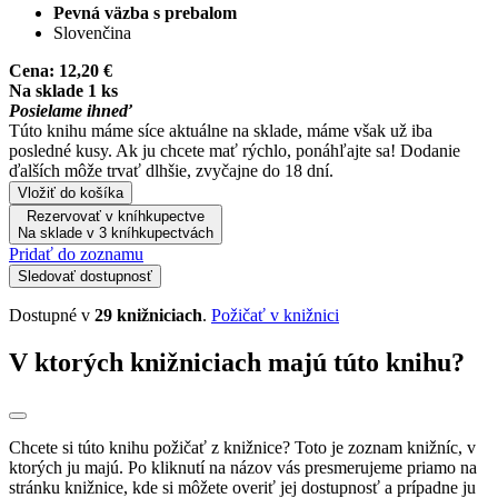
Pevná väzba s prebalom
Slovenčina
Cena:
12,20 €
Na sklade 1 ks
Posielame ihneď
Túto knihu máme síce aktuálne na sklade, máme však už iba
posledné kusy. Ak ju chcete mať rýchlo, ponáhľajte sa! Dodanie
ďalších môže trvať dlhšie, zvyčajne do 18 dní.
Vložiť do košíka
Rezervovať v kníhkupectve
Na sklade v 3 kníhkupectvách
Pridať do zoznamu
Sledovať dostupnosť
Dostupné v
29 knižniciach
.
Požičať v knižnici
V ktorých knižniciach majú túto knihu?
Chcete si túto knihu požičať z knižnice? Toto je zoznam knižníc, v
ktorých ju majú. Po kliknutí na názov vás presmerujeme priamo na
stránku knižnice, kde si môžete overiť jej dostupnosť a prípadne ju