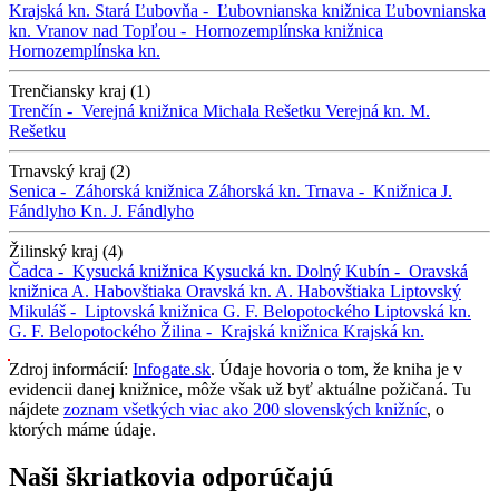
Krajská kn.
Stará Ľubovňa -
Ľubovnianska knižnica
Ľubovnianska
kn.
Vranov nad Topľou -
Hornozemplínska knižnica
Hornozemplínska kn.
Trenčiansky kraj (1)
Trenčín -
Verejná knižnica Michala Rešetku
Verejná kn. M.
Rešetku
Trnavský kraj (2)
Senica -
Záhorská knižnica
Záhorská kn.
Trnava -
Knižnica J.
Fándlyho
Kn. J. Fándlyho
Žilinský kraj (4)
Čadca -
Kysucká knižnica
Kysucká kn.
Dolný Kubín -
Oravská
knižnica A. Habovštiaka
Oravská kn. A. Habovštiaka
Liptovský
Mikuláš -
Liptovská knižnica G. F. Belopotockého
Liptovská kn.
G. F. Belopotockého
Žilina -
Krajská knižnica
Krajská kn.
Zdroj informácií:
Infogate.sk
. Údaje hovoria o tom, že kniha je v
evidencii danej knižnice, môže však už byť aktuálne požičaná. Tu
nájdete
zoznam všetkých viac ako 200 slovenských knižníc
, o
ktorých máme údaje.
Naši škriatkovia odporúčajú