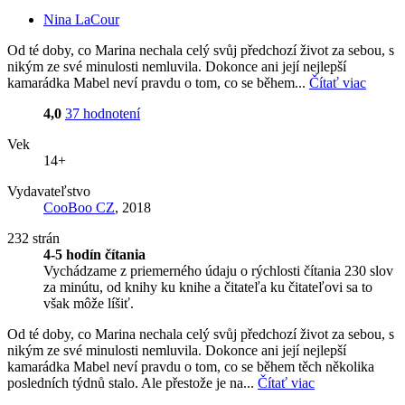
Nina LaCour
Od té doby, co Marina nechala celý svůj předchozí život za sebou, s
nikým ze své minulosti nemluvila. Dokonce ani její nejlepší
kamarádka Mabel neví pravdu o tom, co se během...
Čítať viac
4,0
37 hodnotení
Vek
14+
Vydavateľstvo
CooBoo CZ
, 2018
232 strán
4-5 hodín čítania
Vychádzame z priemerného údaju o rýchlosti čítania 230 slov
za minútu, od knihy ku knihe a čitateľa ku čitateľovi sa to
však môže líšiť.
Od té doby, co Marina nechala celý svůj předchozí život za sebou, s
nikým ze své minulosti nemluvila. Dokonce ani její nejlepší
kamarádka Mabel neví pravdu o tom, co se během těch několika
posledních týdnů stalo. Ale přestože je na...
Čítať viac