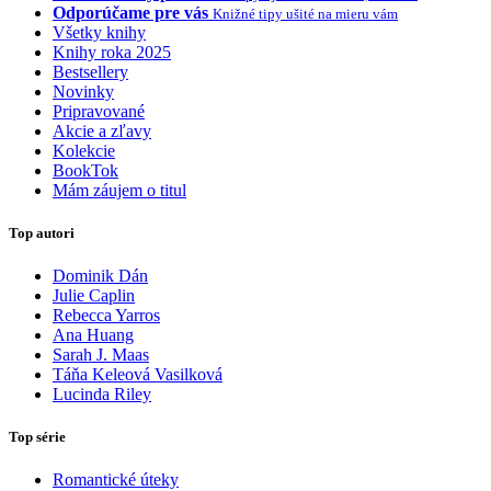
Odporúčame pre vás
Knižné tipy ušité na mieru vám
Všetky knihy
Knihy roka 2025
Bestsellery
Novinky
Pripravované
Akcie a zľavy
Kolekcie
BookTok
Mám záujem o titul
Top autori
Dominik Dán
Julie Caplin
Rebecca Yarros
Ana Huang
Sarah J. Maas
Táňa Keleová Vasilková
Lucinda Riley
Top série
Romantické úteky