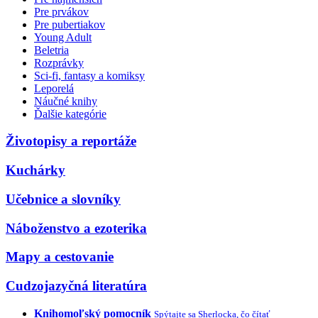
Pre prvákov
Pre pubertiakov
Young Adult
Beletria
Rozprávky
Sci-fi, fantasy a komiksy
Leporelá
Náučné knihy
Ďalšie kategórie
Životopisy a reportáže
Kuchárky
Učebnice a slovníky
Náboženstvo a ezoterika
Mapy a cestovanie
Cudzojazyčná literatúra
Knihomoľský pomocník
Spýtajte sa Sherlocka, čo čítať