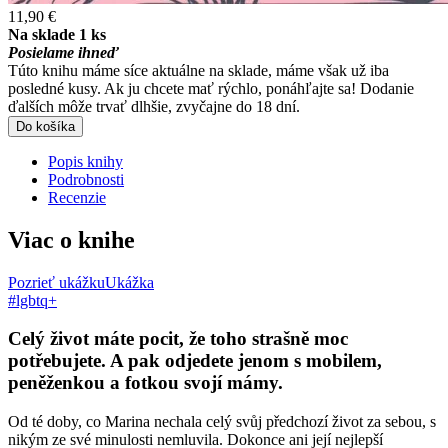
11,90 €
Na sklade 1 ks
Posielame ihneď
Túto knihu máme síce aktuálne na sklade, máme však už iba
posledné kusy. Ak ju chcete mať rýchlo, ponáhľajte sa! Dodanie
ďalších môže trvať dlhšie, zvyčajne do 18 dní.
Do košíka
Popis knihy
Podrobnosti
Recenzie
Viac o knihe
Pozrieť ukážku
Ukážka
#lgbtq+
Celý život máte pocit, že toho strašně moc
potřebujete. A pak odjedete jenom s mobilem,
peněženkou a fotkou svojí mámy.
Od té doby, co Marina nechala celý svůj předchozí život za sebou, s
nikým ze své minulosti nemluvila. Dokonce ani její nejlepší