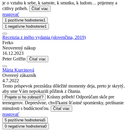
je o vztahu k sebe, k samote, k smutku, k ludom… prijemny a
citlivy priheh.
Čítať viac
reagovať
1 pozitívne hodnotenie
1
1 negatívne hodnotenie
1
Recenzia z iného vydania (slovenčina, 2019)
Ferko
Neoverený nákup
16.12.2023
Peter Griffin
Čítať viac
Mária Kurcinová
Overený zákazník
4.7.2022
Tento príspevok prezrádza dôležité momenty deja, preto je skrytý,
aby sme Vám nepokazili pôžitok z čítania.
Krásny príbeh! Odporúčam skôr pre
Prajete si ho zobraziť?
teenegerov. Depresívne, chvíľkami šťastné spomienky, prelínanie
minulosti s budúcnosťou.
Čítať viac
reagovať
5 pozitívne hodnotenia
5
0 negatívne hodnotenia
0