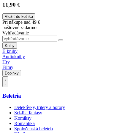
11,90 €
Vložiť do košíka
Pri nákupe nad 49 €
poštovné zadarmo
Vyhľadávanie
Knihy
E-knihy
Audioknihy
Hry
Filmy
Doplnky
Beletria
Detektívky, trilery a horory
Sci-fi a fantasy
Komiksy
Romantika
Spoločenská beletria