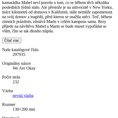
kamarádka Mabel neví pravdu o tom, co se během těch několika
posledních týdnů stalo. Ale přestože je na univerzitě v New Yorku,
tisíce kilometrů od domova v Kalifornii, stále nemůže zapomenout
na svůj domov a tragédii, před kterou se snažila utéct. Teď, během
zimních prázdnin, zůstává Marin v celém kampusu sama. Brzy
přijede na návštěvu Mabel a Marin se bude muset vypořádat se
vším, čím se tak dlouho trápila.
Čítať viac
Naše katalógové číslo
297935
Originálny názov
We Are Okay
Počet strán
232
Väzba
pevná väzba
Rozmer
130×200 mm