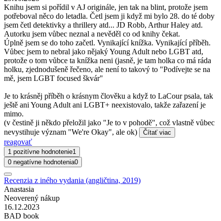
Knihu jsem si pořídil v AJ originále, jen tak na blint, protože jsem
potřeboval něco do letadla. Četl jsem ji když mi bylo 28. do té doby
jsem četl detektivky a thrillery atd... JD Robb, Arthur Haley atd.
Autorku jsem vůbec neznal a nevěděl co od knihy čekat.
Úplně jsem se do toho začetl. Vynikající knížka. Vynikající příběh.
Vůbec jsem to nebral jako nějaký Young Adult nebo LGBT atd,
protože o tom vůbce ta knížka neni (jasně, je tam holka co má ráda
holku, zjednodušeně řečeno, ale není to takový to "Podívejte se na
mě, jsem LGBT focused škvár"
Je to krásněj příběh o krásnym člověku a když to LaCour psala, tak
ještě ani Young Adult ani LGBT+ neexistovalo, takže zařazení je
mimo.
(v čestině ji někdo přeložil jako "Je to v pohodě", což vlastně vůbec
nevystihuje význam "We're Okay", ale ok)
Čítať viac
reagovať
1 pozitívne hodnotenie
1
0 negatívne hodnotenia
0
Recenzia z iného vydania (angličtina, 2019)
Anastasia
Neoverený nákup
16.12.2023
BAD book