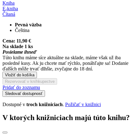
Kniha
E-kniha
Čítaná
Pevná väzba
Čeština
Cena:
11,90 €
Na sklade 1 ks
Posielame ihneď
Túto knihu máme síce aktuálne na sklade, máme však už iba
posledné kusy. Ak ju chcete mať rýchlo, ponáhľajte sa! Dodanie
ďalších môže trvať dlhšie, zvyčajne do 18 dní.
Vložiť do košíka
Rezervovať v kníhkupectve
Pridať do zoznamu
Sledovať dostupnosť
Dostupné v
troch knižniciach
.
Požičať v knižnici
V ktorých knižniciach majú túto knihu?