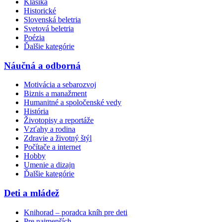
Klasika
Historické
Slovenská beletria
Svetová beletria
Poézia
Ďalšie kategórie
Náučná a odborná
Motivácia a sebarozvoj
Biznis a manažment
Humanitné a spoločenské vedy
História
Životopisy a reportáže
Vzťahy a rodina
Zdravie a životný štýl
Počítače a internet
Hobby
Umenie a dizajn
Ďalšie kategórie
Deti a mládež
Knihorad – poradca kníh pre deti
Pre najmenších