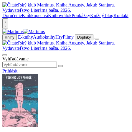
Doručenie
Kníhkupectvá
Knihovrátok
Poukážky
Knižný blog
Kontakt
E-knihy
Audioknihy
Hry
Filmy
Knihy
Doplnky
Vyhľadávanie
Prihlásiť