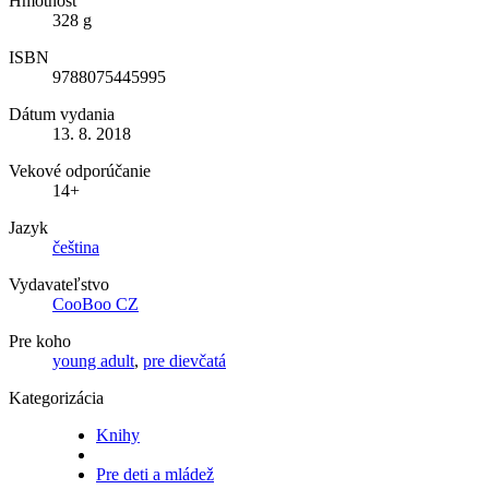
Hmotnosť
328 g
ISBN
9788075445995
Dátum vydania
13. 8. 2018
Vekové odporúčanie
14+
Jazyk
čeština
Vydavateľstvo
CooBoo CZ
Pre koho
young adult
,
pre dievčatá
Kategorizácia
Knihy
Pre deti a mládež