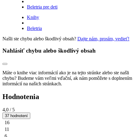
Beletria pre deti
Knihy
Beletria
Našli ste chybu alebo škodlivý obsah?
Dajte nám, prosím, vedieť!
Nahlásiť chybu alebo škodlivý obsah
Máte o knihe viac informácií ako je na tejto stránke alebo ste našli
chybu? Budeme vám veľmi vďační, ak nám pomôžete s doplnením
informácií na našich stránkach.
Hodnotenia
4,0
/ 5
37 hodnotení
16
11
6