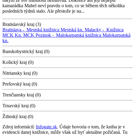
nikým ze své minulosti nemluvila. Dokonce ani její nejlepší
kamarádka Mabel neví pravdu o tom, co se během těch několika
posledních týdnů stalo. Ale přestože je na...
Bratislavský kraj (3)
Bratislava -
Mestská knižnica
Mestská kn.
Malacky -
Knižnica
MCK
Kn. MCK
Pezinok -
Malokarpatská knižnica
Malokarpatská
kn.
Banskobystrický kraj (0)
Košický kraj (0)
Nitriansky kraj (0)
Prešovský kraj (0)
Trenčiansky kraj (0)
Trnavský kraj (0)
Žilinský kraj (0)
Zdroj informácií:
Infogate.sk
. Údaje hovoria o tom, že kniha je v
evidencii danej knižnice, môže však už byť aktuálne požičaná. Tu