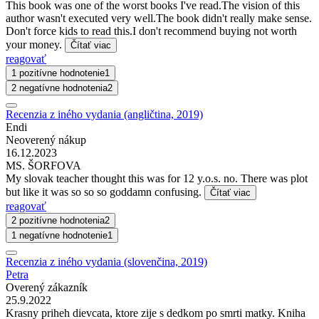
This book was one of the worst books I've read.The vision of this
author wasn't executed very well.The book didn't really make sense.
Don't force kids to read this.I don't recommend buying not worth
your money.
Čítať viac
reagovať
1 pozitívne hodnotenie
1
2 negatívne hodnotenia
2
Recenzia z iného vydania (angličtina, 2019)
Endi
Neoverený nákup
16.12.2023
MS. ŠORFOVA
My slovak teacher thought this was for 12 y.o.s. no. There was plot
but like it was so so so goddamn confusing.
Čítať viac
reagovať
2 pozitívne hodnotenia
2
1 negatívne hodnotenie
1
Recenzia z iného vydania (slovenčina, 2019)
Petra
Overený zákazník
25.9.2022
Krasny priheh dievcata, ktore zije s dedkom po smrti matky. Kniha