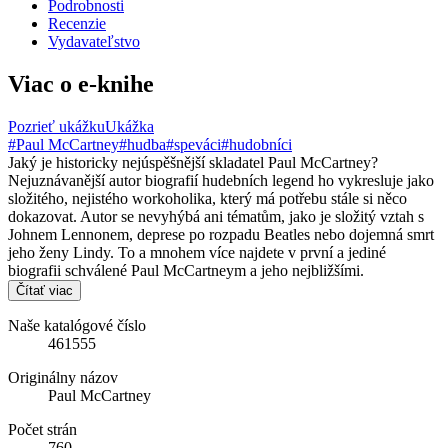
Podrobnosti
Recenzie
Vydavateľstvo
Viac o e-knihe
Pozrieť ukážku
Ukážka
#Paul McCartney
#hudba
#speváci
#hudobníci
Jaký je historicky nejúspěšnější skladatel Paul McCartney?
Nejuznávanější autor biografií hudebních legend ho vykresluje jako
složitého, nejistého workoholika, který má potřebu stále si něco
dokazovat. Autor se nevyhýbá ani tématům, jako je složitý vztah s
Johnem Lennonem, deprese po rozpadu Beatles nebo dojemná smrt
jeho ženy Lindy. To a mnohem více najdete v první a jediné
biografii schválené Paul McCartneym a jeho nejbližšími.
Čítať viac
Naše katalógové číslo
461555
Originálny názov
Paul McCartney
Počet strán
760