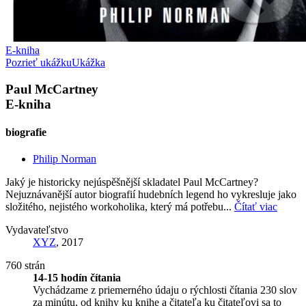
E-kniha
Pozrieť ukážku
Ukážka
Paul McCartney
E-kniha
biografie
Philip Norman
Jaký je historicky nejúspěšnější skladatel Paul McCartney?
Nejuznávanější autor biografií hudebních legend ho vykresluje jako
složitého, nejistého workoholika, který má potřebu...
Čítať viac
Vydavateľstvo
XYZ
, 2017
760 strán
14-15 hodín čítania
Vychádzame z priemerného údaju o rýchlosti čítania 230 slov
za minútu, od knihy ku knihe a čitateľa ku čitateľovi sa to