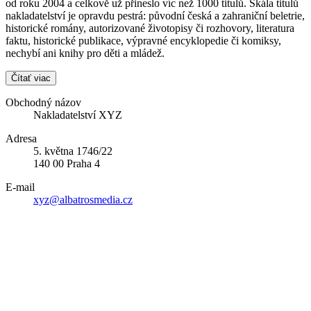
od roku 2004 a celkově už přineslo víc než 1000 titulů. Škála titulů
nakladatelství je opravdu pestrá: původní česká a zahraniční beletrie,
historické romány, autorizované životopisy či rozhovory, literatura
faktu, historické publikace, výpravné encyklopedie či komiksy,
nechybí ani knihy pro děti a mládež.
Čítať viac
Obchodný názov
Nakladatelství XYZ
Adresa
5. května 1746/22
140 00 Praha 4
E-mail
xyz@albatrosmedia.cz