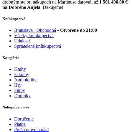
drobným ste pri nákupoch na Martinuse darovali už
1 501 406,00 €
na Dobrého Anjela
. Ďakujeme!
Kníhkupectvá
Bratislava - Obchodná
• Otvorené do 21:00
Všetky kníhkupectvá
Udalosti
Spriatelené kníhkupectvá
Kategórie
Knihy
E-knihy
Audioknihy
Hry
Filmy
Doplnky
Nakupujte u nás
Doručenie
Platba
Prečo práve u nás?