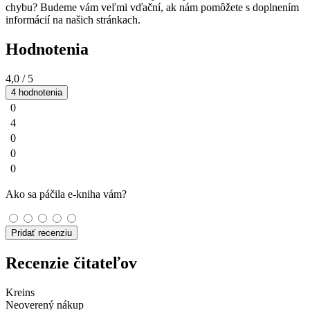
chybu? Budeme vám veľmi vďační, ak nám pomôžete s doplnením
informácií na našich stránkach.
Hodnotenia
4,0
/ 5
4 hodnotenia
0
4
0
0
0
Ako sa páčila e-kniha vám?
Pridať recenziu
Recenzie čitateľov
Kreins
Neoverený nákup