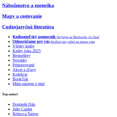
Náboženstvo a ezoterika
Mapy a cestovanie
Cudzojazyčná literatúra
Knihomoľský pomocník
Spýtajte sa Sherlocka, čo čítať
Odporúčame pre vás
Knižné tipy ušité na mieru vám
Všetky knihy
Knihy roka 2025
Bestsellery
Novinky
Pripravované
Akcie a zľavy
Kolekcie
BookTok
Mám záujem o titul
Top autori
Dominik Dán
Julie Caplin
Rebecca Yarros