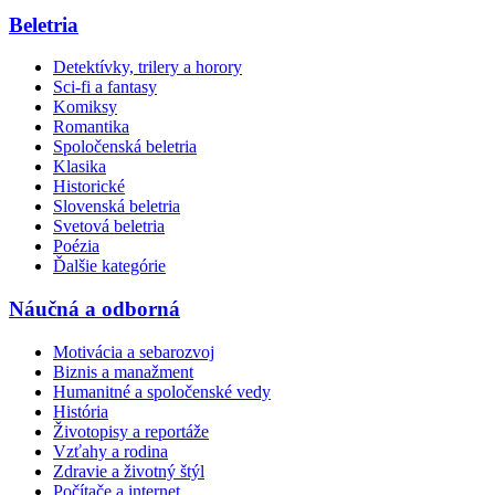
Beletria
Detektívky, trilery a horory
Sci-fi a fantasy
Komiksy
Romantika
Spoločenská beletria
Klasika
Historické
Slovenská beletria
Svetová beletria
Poézia
Ďalšie kategórie
Náučná a odborná
Motivácia a sebarozvoj
Biznis a manažment
Humanitné a spoločenské vedy
História
Životopisy a reportáže
Vzťahy a rodina
Zdravie a životný štýl
Počítače a internet