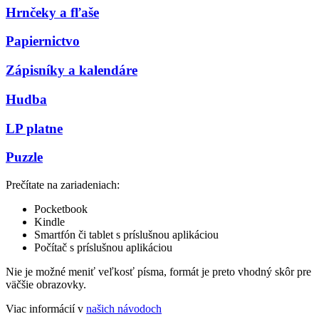
Hrnčeky a fľaše
Papiernictvo
Zápisníky a kalendáre
Hudba
LP platne
Puzzle
Prečítate na zariadeniach:
Pocketbook
Kindle
Smartfón či tablet s príslušnou aplikáciou
Počítač s príslušnou aplikáciou
Nie je možné meniť veľkosť písma, formát je preto vhodný skôr pre
väčšie obrazovky.
Viac informácií v
našich návodoch