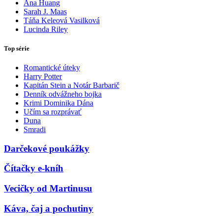
Ana Huang
Sarah J. Maas
Táňa Keleová Vasilková
Lucinda Riley
Top série
Romantické úteky
Harry Potter
Kapitán Stein a Notár Barbarič
Denník odvážneho bojka
Krimi Dominika Dána
Učím sa rozprávať
Duna
Smradi
Darčekové poukážky
Čítačky e-kníh
Vecičky od Martinusu
Káva, čaj a pochutiny