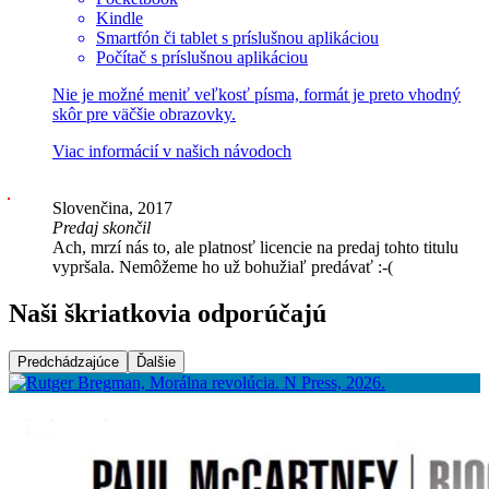
Kindle
Smartfón či tablet s príslušnou aplikáciou
Počítač s príslušnou aplikáciou
Nie je možné meniť veľkosť písma, formát je preto vhodný
skôr pre väčšie obrazovky.
Viac informácií v
našich návodoch
Slovenčina, 2017
Predaj skončil
Ach, mrzí nás to, ale platnosť licencie na predaj tohto titulu
vypršala. Nemôžeme ho už bohužiaľ predávať :-(
Naši škriatkovia odporúčajú
Predchádzajúce
Ďalšie