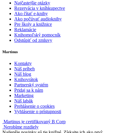
Najčastejšie otázky
Rezervácia v kníhkupectve
Ako čítať e-knihy
Ako počúvať audioknihy
Pre školy a knižnice
Reklamácie
Knihomoľský pomocník
Odstúpiť od zmluvy
Martinus
Kontakty
Náš príbeh
Náš blog
Knihovrátok
Partnerský systém
Pridaj sa k nám
Marketing
Náš labák
Prehlásenie o cookies
Vyhlásenie o prístupnosti
Martinus je certifikovaný B Corp
Nerobíme rozdiely
Najlepšie novinky sú tie knižné. Získajte ich ako prví: