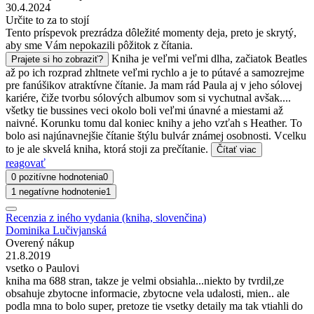
30.4.2024
Určite to za to stojí
Tento príspevok prezrádza dôležité momenty deja, preto je skrytý,
aby sme Vám nepokazili pôžitok z čítania.
Kniha je veľmi veľmi dlha, začiatok Beatles
Prajete si ho zobraziť?
až po ich rozprad zhltnete veľmi rychlo a je to pútavé a samozrejme
pre fanúšikov atraktívne čítanie. Ja mam rád Paula aj v jeho sólovej
kariére, čiže tvorbu sólových albumov som si vychutnal avšak....
všetky tie bussines veci okolo boli veľmi únavné a miestami až
naivné. Korunku tomu dal koniec knihy a jeho vzťah s Heather. To
bolo asi najúnavnejšie čítanie štýlu bulvár známej osobnosti. Vcelku
to je ale skvelá kniha, ktorá stoji za prečítanie.
Čítať viac
reagovať
0 pozitívne hodnotenia
0
1 negatívne hodnotenie
1
Recenzia z iného vydania (kniha, slovenčina)
Dominika Lučivjanská
Overený nákup
21.8.2019
vsetko o Paulovi
kniha ma 688 stran, takze je velmi obsiahla...niekto by tvrdil,ze
obsahuje zbytocne informacie, zbytocne vela udalosti, mien.. ale
podla mna to bolo super, pretoze tie vsetky detaily ma tak vtiahli do