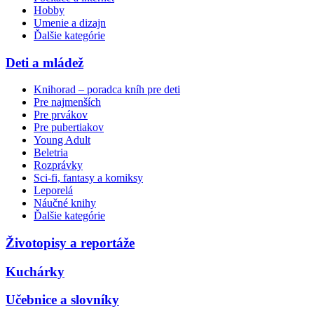
Hobby
Umenie a dizajn
Ďalšie kategórie
Deti a mládež
Knihorad – poradca kníh pre deti
Pre najmenších
Pre prvákov
Pre pubertiakov
Young Adult
Beletria
Rozprávky
Sci-fi, fantasy a komiksy
Leporelá
Náučné knihy
Ďalšie kategórie
Životopisy a reportáže
Kuchárky
Učebnice a slovníky