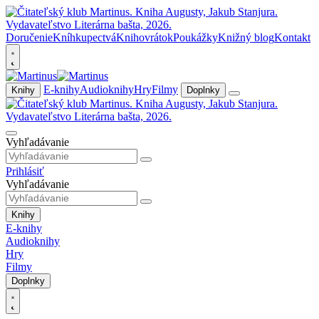
Doručenie
Kníhkupectvá
Knihovrátok
Poukážky
Knižný blog
Kontakt
E-knihy
Audioknihy
Hry
Filmy
Knihy
Doplnky
Vyhľadávanie
Prihlásiť
Vyhľadávanie
Knihy
E-knihy
Audioknihy
Hry
Filmy
Doplnky