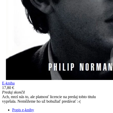
E-kniha
17,80 €
Predaj skončil
Ach, mrzí nás to, ale platnosť licencie na predaj tohto titulu
vypršala. Nemôžeme ho už bohužiaľ predávať :-(
Popis e-knihy