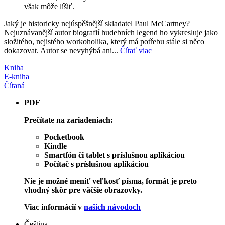
však môže líšiť.
Jaký je historicky nejúspěšnější skladatel Paul McCartney?
Nejuznávanější autor biografií hudebních legend ho vykresluje jako
složitého, nejistého workoholika, který má potřebu stále si něco
dokazovat. Autor se nevyhýbá ani...
Čítať viac
Kniha
E-kniha
Čítaná
PDF
Prečítate na zariadeniach:
Pocketbook
Kindle
Smartfón či tablet s príslušnou aplikáciou
Počítač s príslušnou aplikáciou
Nie je možné meniť veľkosť písma, formát je preto
vhodný skôr pre väčšie obrazovky.
Viac informácií v
našich návodoch
Čeština