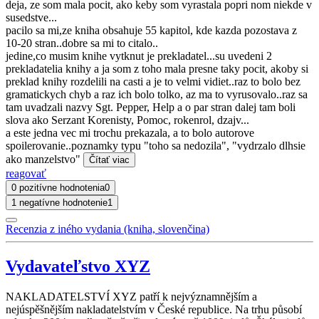
deja, ze som mala pocit, ako keby som vyrastala popri nom niekde v
susedstve...
pacilo sa mi,ze kniha obsahuje 55 kapitol, kde kazda pozostava z
10-20 stran..dobre sa mi to citalo..
jedine,co musim knihe vytknut je prekladatel...su uvedeni 2
prekladatelia knihy a ja som z toho mala presne taky pocit, akoby si
preklad knihy rozdelili na casti a je to velmi vidiet..raz to bolo bez
gramatickych chyb a raz ich bolo tolko, az ma to vyrusovalo..raz sa
tam uvadzali nazvy Sgt. Pepper, Help a o par stran dalej tam boli
slova ako Serzant Korenisty, Pomoc, rokenrol, dzajv...
a este jedna vec mi trochu prekazala, a to bolo autorove
spoilerovanie..poznamky typu "toho sa nedozila", "vydrzalo dlhsie
ako manzelstvo"
Čítať viac
reagovať
0 pozitívne hodnotenia
0
1 negatívne hodnotenie
1
Recenzia z iného vydania (kniha, slovenčina)
Vydavateľstvo XYZ
NAKLADATELSTVÍ XYZ patří k nejvýznamnějším a
nejúspěšnějším nakladatelstvím v České republice. Na trhu působí