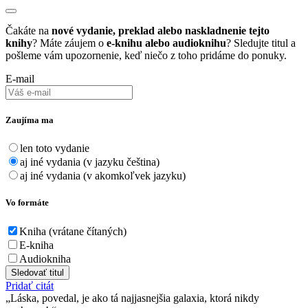
Čakáte na
nové vydanie, preklad alebo naskladnenie tejto
knihy
? Máte záujem o
e-knihu alebo audioknihu
? Sledujte titul a
pošleme vám upozornenie, keď niečo z toho pridáme do ponuky.
E-mail
Zaujíma ma
len toto vydanie
aj iné vydania (v jazyku čeština)
aj iné vydania (v akomkoľvek jazyku)
Vo formáte
Kniha (vrátane čítaných)
E-kniha
Audiokniha
Sledovať titul
Pridať citát
Láska, povedal, je ako tá najjasnejšia galaxia, ktorá nikdy