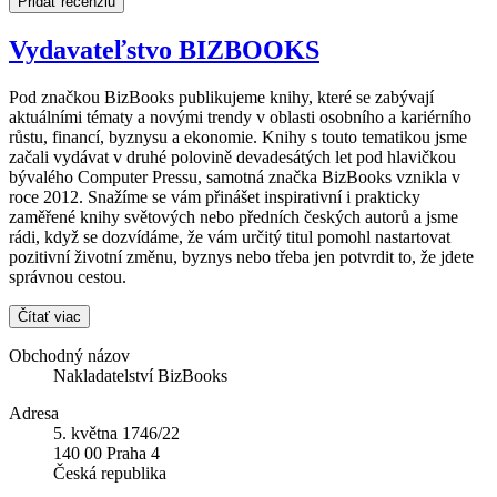
Pridať recenziu
Vydavateľstvo BIZBOOKS
Pod značkou BizBooks publikujeme knihy, které se zabývají
aktuálními tématy a novými trendy v oblasti osobního a kariérního
růstu, financí, byznysu a ekonomie. Knihy s touto tematikou jsme
začali vydávat v druhé polovině devadesátých let pod hlavičkou
bývalého Computer Pressu, samotná značka BizBooks vznikla v
roce 2012. Snažíme se vám přinášet inspirativní i prakticky
zaměřené knihy světových nebo předních českých autorů a jsme
rádi, když se dozvídáme, že vám určitý titul pomohl nastartovat
pozitivní životní změnu, byznys nebo třeba jen potvrdit to, že jdete
správnou cestou.
Čítať viac
Obchodný názov
Nakladatelství BizBooks
Adresa
5. května 1746/22
140 00 Praha 4
Česká republika