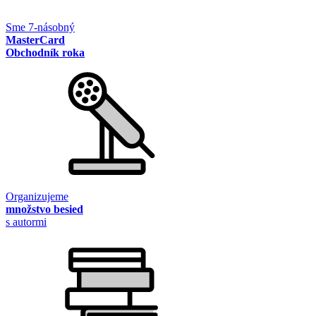
Sme 7-násobný
MasterCard
Obchodník roka
Organizujeme
množstvo besied
s autormi