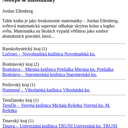
Jordan Ellenberg
Tahle kniha je jako freakonomie matematiky – Jordan Ellenberg,
světová matematická superstar odhaluje skrytou krásu a logiku
světa. Matematika na školách vypadá většinou jako soubor
abstraktních pravidel, která...
Banskobystrický kraj (1)
Lučenec -
Novohradská knižnica
Novohradská kn.
Bratislavský kraj (2)
Bratislava -
Miestna knižnica Petržalka
Miestna kn. Petržalka
Bratislava -
Staromestská knižnica
Staromestská kn.
Prešovský kraj (1)
Humenné -
Vihorlatská knižnica
Vihorlatská kn.
Trenčiansky kraj (1)
Trenčín -
Verejná knižnica Michala Rešetku
Verejná kn. M.
Rešetku
Trnavský kraj (1)
Trnava -
Univerzitná knižnica TRUNI
Univerzitná kn. TRUNI