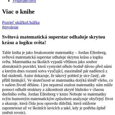
Vydavateľstvo
Viac o knihe
Pozrieť ukážku
Ukážka
#myslenie
Světová matematická superstar odhaluje skrytou
krásu a logiku světa!
Tahle kniha je jako freakonomie matematiky – Jordan Ellenberg,
světová matematická superstar odhaluje skrytou krásu a logiku
světa. Matematika na školách vypadá většinou jako soubor
abstraktních pravidel, která vymyslel někdo hodně dávno před námi
a kterým dnes rozumí sotva vyučující, maximálně pár nadšenců z
řad studentů. Autor dokazuje, že takový pohled je sice častý, ale
příliš limitující. Ve skutečnosti se matematika dotýká téměř všeho, co
v našem životě děláme. I jen nepatrná znalost matematiky nám může
pomoct odhalit struktury a zákonitosti ukryté hluboko v chaosu
dnešního světa. Jordan Ellenberg v knize Nebojte se matematiky
svým humorným matematickým způsobem analyzuje obyčejný život
a ukazuje, která čísla jsou opravdu důležitá, která můžeme
zapomenout už ve školních lavicích a také, kdy je potřeba úplně
změnit rovnici.