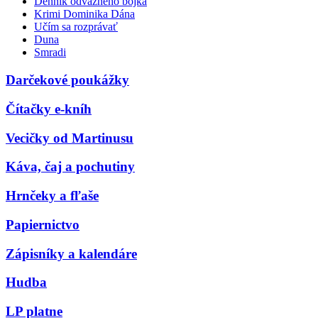
Denník odvážneho bojka
Krimi Dominika Dána
Učím sa rozprávať
Duna
Smradi
Darčekové poukážky
Čítačky e-kníh
Vecičky od Martinusu
Káva, čaj a pochutiny
Hrnčeky a fľaše
Papiernictvo
Zápisníky a kalendáre
Hudba
LP platne