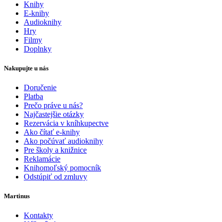
Knihy
E-knihy
Audioknihy
Hry
Filmy
Doplnky
Nakupujte u nás
Doručenie
Platba
Prečo práve u nás?
Najčastejšie otázky
Rezervácia v kníhkupectve
Ako čítať e-knihy
Ako počúvať audioknihy
Pre školy a knižnice
Reklamácie
Knihomoľský pomocník
Odstúpiť od zmluvy
Martinus
Kontakty