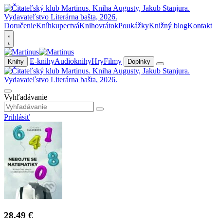
Doručenie
Kníhkupectvá
Knihovrátok
Poukážky
Knižný blog
Kontakt
E-knihy
Audioknihy
Hry
Filmy
Knihy
Doplnky
Vyhľadávanie
Prihlásiť
28,49 €