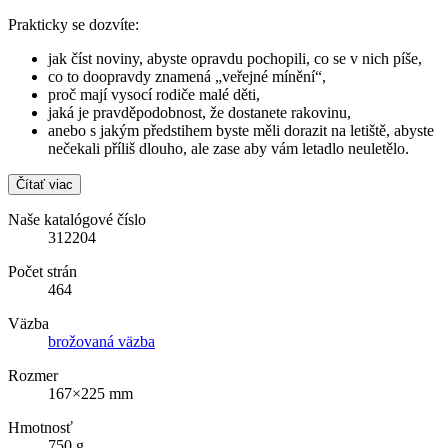
Prakticky se dozvíte:
jak číst noviny, abyste opravdu pochopili, co se v nich píše,
co to doopravdy znamená „veřejné mínění“,
proč mají vysocí rodiče malé děti,
jaká je pravděpodobnost, že dostanete rakovinu,
anebo s jakým předstihem byste měli dorazit na letiště, abyste
nečekali příliš dlouho, ale zase aby vám letadlo neuletělo.
Čítať viac
Naše katalógové číslo
312204
Počet strán
464
Väzba
brožovaná väzba
Rozmer
167×225 mm
Hmotnosť
750 g