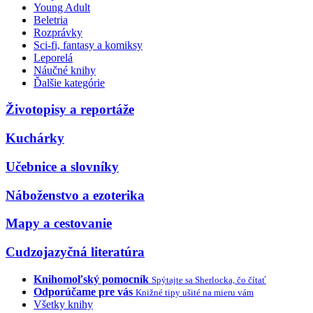
Young Adult
Beletria
Rozprávky
Sci-fi, fantasy a komiksy
Leporelá
Náučné knihy
Ďalšie kategórie
Životopisy a reportáže
Kuchárky
Učebnice a slovníky
Náboženstvo a ezoterika
Mapy a cestovanie
Cudzojazyčná literatúra
Knihomoľský pomocník
Spýtajte sa Sherlocka, čo čítať
Odporúčame pre vás
Knižné tipy ušité na mieru vám
Všetky knihy