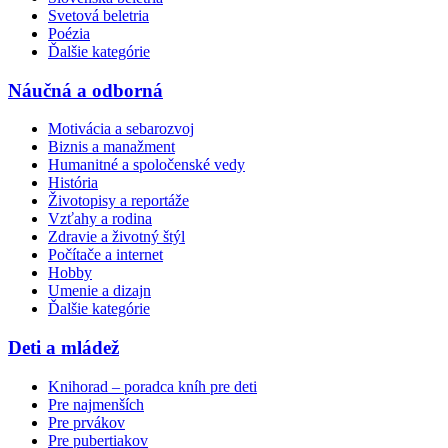
Svetová beletria
Poézia
Ďalšie kategórie
Náučná a odborná
Motivácia a sebarozvoj
Biznis a manažment
Humanitné a spoločenské vedy
História
Životopisy a reportáže
Vzťahy a rodina
Zdravie a životný štýl
Počítače a internet
Hobby
Umenie a dizajn
Ďalšie kategórie
Deti a mládež
Knihorad – poradca kníh pre deti
Pre najmenších
Pre prvákov
Pre pubertiakov