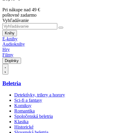
Pri nákupe nad 49 €
poštovné zadarmo
Vyhľadávanie
Knihy
E-knihy
Audioknihy
Hry
Filmy
Doplnky
Beletria
Detektívky, trilery a horory
Sci-fi a fantasy
Komiksy
Romantika
Spoločenská beletria
Klasika
Historické
Slovenská beletria