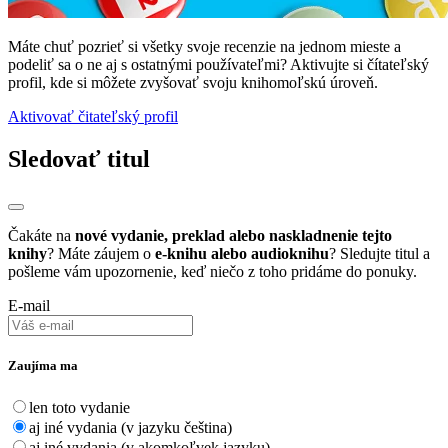
Máte chuť pozrieť si všetky svoje recenzie na jednom mieste a
podeliť sa o ne aj s ostatnými používateľmi? Aktivujte si čítateľský
profil, kde si môžete zvyšovať svoju knihomoľskú úroveň.
Aktivovať čitateľský profil
Sledovať titul
Čakáte na
nové vydanie, preklad alebo naskladnenie tejto
knihy
? Máte záujem o
e-knihu alebo audioknihu
? Sledujte titul a
pošleme vám upozornenie, keď niečo z toho pridáme do ponuky.
E-mail
Zaujíma ma
len toto vydanie
aj iné vydania (v jazyku čeština)
aj iné vydania (v akomkoľvek jazyku)