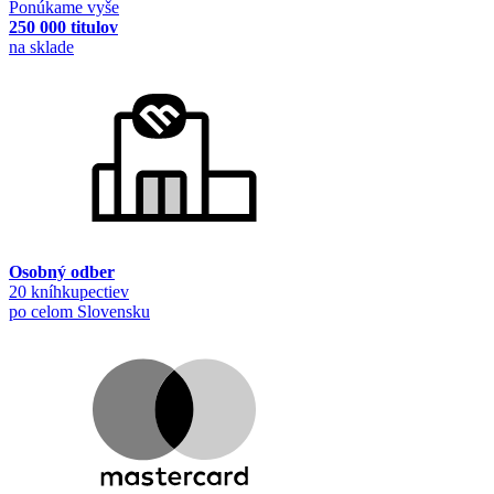
Ponúkame vyše
250 000 titulov
na sklade
Osobný odber
20 kníhkupectiev
po celom Slovensku