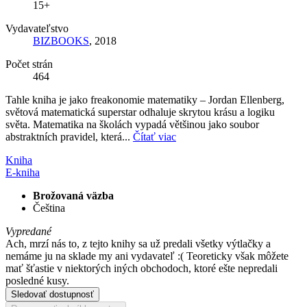
15+
Vydavateľstvo
BIZBOOKS
, 2018
Počet strán
464
Tahle kniha je jako freakonomie matematiky – Jordan Ellenberg,
světová matematická superstar odhaluje skrytou krásu a logiku
světa. Matematika na školách vypadá většinou jako soubor
abstraktních pravidel, která...
Čítať viac
Kniha
E-kniha
Brožovaná väzba
Čeština
Vypredané
Ach, mrzí nás to, z tejto knihy sa už predali všetky výtlačky a
nemáme ju na sklade my ani vydavateľ :( Teoreticky však môžete
mať šťastie v niektorých iných obchodoch, ktoré ešte nepredali
posledné kusy.
Sledovať dostupnosť