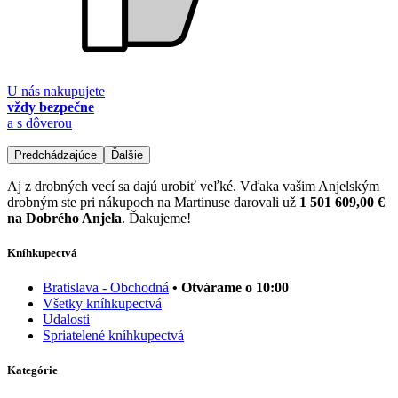
U nás nakupujete
vždy bezpečne
a s dôverou
Predchádzajúce
Ďalšie
Aj z drobných vecí sa dajú urobiť veľké. Vďaka vašim Anjelským
drobným ste pri nákupoch na Martinuse darovali už
1 501 609,00 €
na Dobrého Anjela
. Ďakujeme!
Kníhkupectvá
Bratislava - Obchodná
• Otvárame o 10:00
Všetky kníhkupectvá
Udalosti
Spriatelené kníhkupectvá
Kategórie