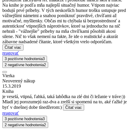
Na knihe je podľa mňa najlepší situačný humor. Vtipom najviac
bodujú prvé príbehy. V tých neskorších humor trošku ustupuje pred
vážnejšími námetmi a snahou ponúknuť pravdivé, chvíľami až
motivačné, myšlienky. Občas mi tu chýbala tá bezprostrednosť a
autentickosť vtipnejších náprotivkov, ktoré sa jednoducho na nič
nehrali - "vážnejšie" príbehy na mňa chvíľkami pôsobili akosi
silene. Nič to však nemení na fakte, že ide o realistické a akurát
zábavne nadsadené čítanie, ktoré všetkým vrelo odporúčam.
Čítať viac
reagovať
3 pozitívne hodnotenia
3
2 negatívne hodnotenia
2
Vierka
Neoverený nákup
15.3.2019
Kniha
je veselá, vtipná, ľahká, taká lahôdka na zlé dni či ležanie v tráve:))
Mladí jej porozumejú raz-dva a zrelší si spomenú na to, aké ťažké je
byť v dnešnej dobe tínedžerom:)
Čítať viac
reagovať
3 pozitívne hodnotenia
3
2 negatívne hodnotenia
2