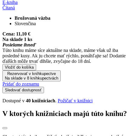
E-kniha
Čítaná
Brožovaná väzba
Slovenčina
Cena:
11,10 €
Na sklade 1 ks
Posielame ihneď
Túto knihu máme síce aktuálne na sklade, máme však už iba
posledné kusy. Ak ju chcete mať rýchlo, ponáhľajte sa! Dodanie
ďalších môže trvať dlhšie, zvyčajne do 18 dní.
Vložiť do košíka
Rezervovať v kníhkupectve
Na sklade v 8 kníhkupectvách
Pridať do zoznamu
Sledovať dostupnosť
Dostupné v
40 knižniciach
.
Požičať v knižnici
V ktorých knižniciach majú túto knihu?