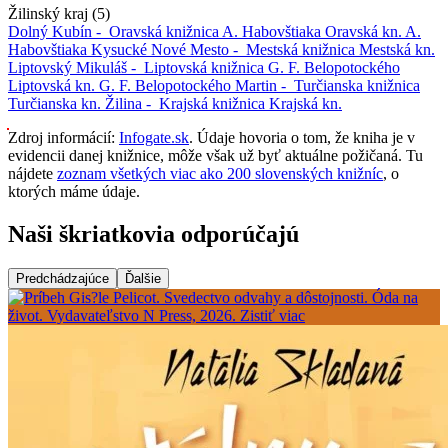
Žilinský kraj (5)
Dolný Kubín -
Oravská knižnica A. Habovštiaka
Oravská kn. A.
Habovštiaka
Kysucké Nové Mesto -
Mestská knižnica
Mestská kn.
Liptovský Mikuláš -
Liptovská knižnica G. F. Belopotockého
Liptovská kn. G. F. Belopotockého
Martin -
Turčianska knižnica
Turčianska kn.
Žilina -
Krajská knižnica
Krajská kn.
Zdroj informácií:
Infogate.sk
. Údaje hovoria o tom, že kniha je v
evidencii danej knižnice, môže však už byť aktuálne požičaná. Tu
nájdete
zoznam všetkých viac ako 200 slovenských knižníc
, o
ktorých máme údaje.
Naši škriatkovia odporúčajú
Predchádzajúce
Ďalšie