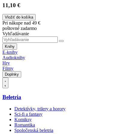
11,10 €
Vložiť do košíka
Pri nákupe nad 49 €
poštovné zadarmo
Vyhľadávanie
Knihy
E-knihy
Audioknihy
Hry
Filmy
Doplnky
Beletria
Detektívky, trilery a horory
Sci-fi a fantasy
Komiksy
Romantika
Spoločenská beletria