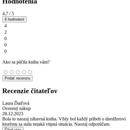
Hodnotenia
4,7
/ 5
6 hodnotení
4
2
0
0
0
Ako sa páčila kniha vám?
Pridať recenziu
Recenzie čitateľov
Laura Ďaďová
Overený nákup
28.12.2023
Bola to naozaj zábavná kniha. Vždy bol každý príbeh o tínedžerovi
ktorému sa stala nejaká vtipná situácia. Naozaj odporúčam.
Čítať viac