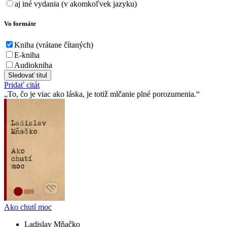
aj iné vydania (v akomkoľvek jazyku)
Vo formáte
Kniha (vrátane čítaných)
E-kniha
Audiokniha
Sledovať titul
Pridať citát
To, čo je viac ako láska, je totiž mlčanie plné porozumenia.
Ako chutí moc
Ladislav Mňačko