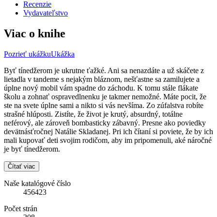
Recenzie
Vydavateľstvo
Viac o knihe
Pozrieť ukážku
Ukážka
Byť tínedžerom je ukrutne ťažké. Ani sa nenazdáte a už skáčete z
lietadla v tandeme s nejakým bláznom, nešťastne sa zamilujete a
úplne nový mobil vám spadne do záchodu. K tomu stále flákate
školu a zohnať ospravedlnenku je takmer nemožné. Máte pocit, že
ste na svete úplne sami a nikto si vás nevšíma. Zo zúfalstva robíte
strašné hlúposti. Zistíte, že život je krutý, absurdný, totálne
neférový, ale zároveň bombasticky zábavný. Presne ako poviedky
devätnásťročnej Natálie Skladanej. Pri ich čítaní si poviete, že by ich
mali kupovať deti svojim rodičom, aby im pripomenuli, aké náročné
je byť tínedžerom.
Čítať viac
Naše katalógové číslo
456423
Počet strán