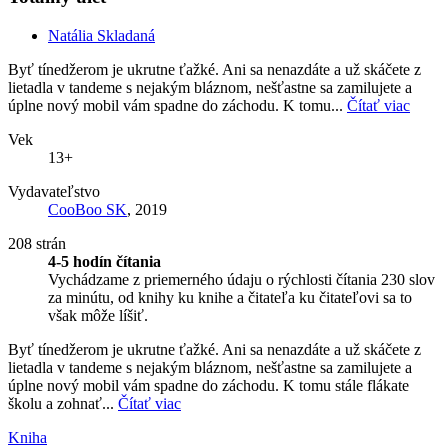
Natália Skladaná
Byť tínedžerom je ukrutne ťažké. Ani sa nenazdáte a už skáčete z
lietadla v tandeme s nejakým bláznom, nešťastne sa zamilujete a
úplne nový mobil vám spadne do záchodu. K tomu...
Čítať viac
Vek
13+
Vydavateľstvo
CooBoo SK
, 2019
208 strán
4-5 hodín čítania
Vychádzame z priemerného údaju o rýchlosti čítania 230 slov
za minútu, od knihy ku knihe a čitateľa ku čitateľovi sa to
však môže líšiť.
Byť tínedžerom je ukrutne ťažké. Ani sa nenazdáte a už skáčete z
lietadla v tandeme s nejakým bláznom, nešťastne sa zamilujete a
úplne nový mobil vám spadne do záchodu. K tomu stále flákate
školu a zohnať...
Čítať viac
Kniha