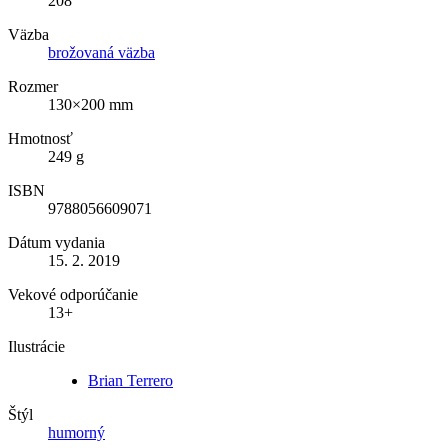
208
Väzba
brožovaná väzba
Rozmer
130×200 mm
Hmotnosť
249 g
ISBN
9788056609071
Dátum vydania
15. 2. 2019
Vekové odporúčanie
13+
Ilustrácie
Brian Terrero
Štýl
humorný