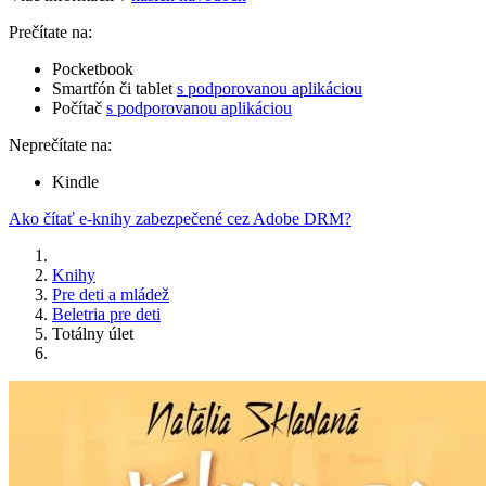
Prečítate na:
Pocketbook
Smartfón či tablet
s podporovanou aplikáciou
Počítač
s podporovanou aplikáciou
Neprečítate na:
Kindle
Ako čítať e-knihy zabezpečené cez Adobe DRM?
Knihy
Pre deti a mládež
Beletria pre deti
Totálny úlet