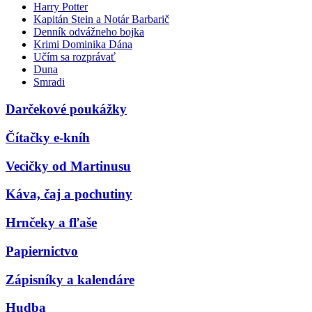
Harry Potter
Kapitán Stein a Notár Barbarič
Denník odvážneho bojka
Krimi Dominika Dána
Učím sa rozprávať
Duna
Smradi
Darčekové poukážky
Čítačky e-kníh
Vecičky od Martinusu
Káva, čaj a pochutiny
Hrnčeky a fľaše
Papiernictvo
Zápisníky a kalendáre
Hudba