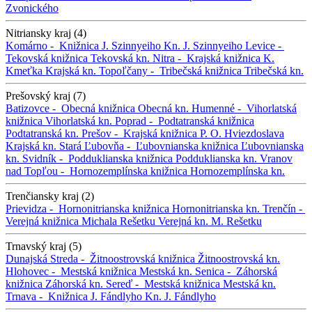
Zvonického
Nitriansky kraj (4)
Komárno -
Knižnica J. Szinnyeiho
Kn. J. Szinnyeiho
Levice -
Tekovská knižnica
Tekovská kn.
Nitra -
Krajská knižnica K.
Kmeťka
Krajská kn.
Topoľčany -
Tribečská knižnica
Tribečská kn.
Prešovský kraj (7)
Batizovce -
Obecná knižnica
Obecná kn.
Humenné -
Vihorlatská
knižnica
Vihorlatská kn.
Poprad -
Podtatranská knižnica
Podtatranská kn.
Prešov -
Krajská knižnica P. O. Hviezdoslava
Krajská kn.
Stará Ľubovňa -
Ľubovnianska knižnica
Ľubovnianska
kn.
Svidník -
Podduklianska knižnica
Podduklianska kn.
Vranov
nad Topľou -
Hornozemplínska knižnica
Hornozemplínska kn.
Trenčiansky kraj (2)
Prievidza -
Hornonitrianska knižnica
Hornonitrianska kn.
Trenčín -
Verejná knižnica Michala Rešetku
Verejná kn. M. Rešetku
Trnavský kraj (5)
Dunajská Streda -
Žitnoostrovská knižnica
Žitnoostrovská kn.
Hlohovec -
Mestská knižnica
Mestská kn.
Senica -
Záhorská
knižnica
Záhorská kn.
Sereď -
Mestská knižnica
Mestská kn.
Trnava -
Knižnica J. Fándlyho
Kn. J. Fándlyho