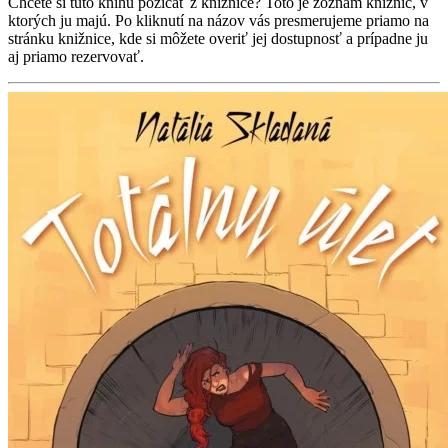
Chcete si túto knihu požičať z knižnice? Toto je zoznam knižníc, v
ktorých ju majú. Po kliknutí na názov vás presmerujeme priamo na
stránku knižnice, kde si môžete overiť jej dostupnosť a prípadne ju
aj priamo rezervovať.