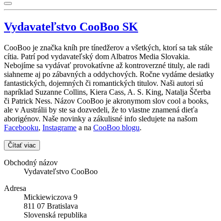
Vydavateľstvo CooBoo SK
CooBoo je značka kníh pre tínedžerov a všetkých, ktorí sa tak stále
cítia. Patrí pod vydavateľský dom Albatros Media Slovakia.
Nebojíme sa vydávať provokatívne až kontroverzné tituly, ale radi
siahneme aj po zábavných a oddychových. Ročne vydáme desiatky
fantastických, dojemných či romantických titulov. Naši autori sú
napríklad Suzanne Collins, Kiera Cass, A. S. King, Natalja Ščerba
či Patrick Ness. Názov CooBoo je akronymom slov cool a books,
ale v Austrálii by ste sa dozvedeli, že to vlastne znamená dieťa
aborigénov. Naše novinky a zákulisné info sledujete na našom
Facebooku
,
Instagrame
a na
CooBoo blogu
.
Čítať viac
Obchodný názov
Vydavateľstvo CooBoo
Adresa
Mickiewiczova 9
811 07 Bratislava
Slovenská republika