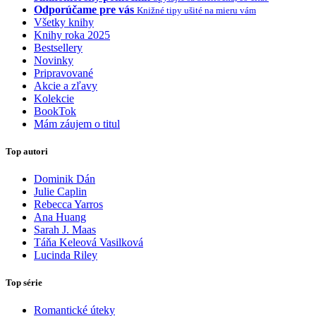
Odporúčame pre vás
Knižné tipy ušité na mieru vám
Všetky knihy
Knihy roka 2025
Bestsellery
Novinky
Pripravované
Akcie a zľavy
Kolekcie
BookTok
Mám záujem o titul
Top autori
Dominik Dán
Julie Caplin
Rebecca Yarros
Ana Huang
Sarah J. Maas
Táňa Keleová Vasilková
Lucinda Riley
Top série
Romantické úteky