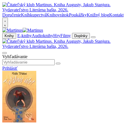
Doručenie
Kníhkupectvá
Knihovrátok
Poukážky
Knižný blog
Kontakt
E-knihy
Audioknihy
Hry
Filmy
Knihy
Doplnky
Vyhľadávanie
Prihlásiť