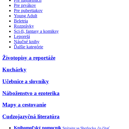
Pre najmenších
Pre prvákov
Pre pubertiakov
Young Adult
Beletria
Rozprávky
Sci-fi, fantasy a komiksy
Leporelá
Náučné knihy
Ďalšie kategórie
Životopisy a reportáže
Kuchárky
Učebnice a slovníky
Náboženstvo a ezoterika
Mapy a cestovanie
Cudzojazyčná literatúra
Knihomoľský pomocník
Spýtajte sa Sherlocka, čo čítať