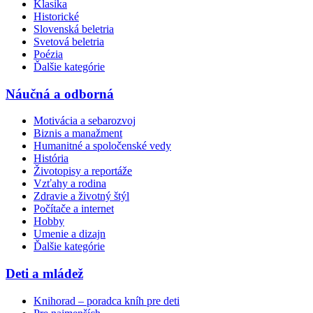
Klasika
Historické
Slovenská beletria
Svetová beletria
Poézia
Ďalšie kategórie
Náučná a odborná
Motivácia a sebarozvoj
Biznis a manažment
Humanitné a spoločenské vedy
História
Životopisy a reportáže
Vzťahy a rodina
Zdravie a životný štýl
Počítače a internet
Hobby
Umenie a dizajn
Ďalšie kategórie
Deti a mládež
Knihorad – poradca kníh pre deti