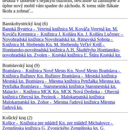
lietadla v tandeme s nejakým bláznom, nešťastne sa zamilujete a
úplne nový mobil vám spadne do záchodu. K tomu stále flákate
školu a zohnať...
Banskobystrický kraj (6)
Banská Bystrica -
Verejná knižnica M. Kováča
Verejná kn. M.
Kováča
Kremnica -
Knižnica J. Kollára
Kn. J. Kollára
Lučenec -
Novohradská knižnica
Novohradská kn.
Rimavská Sobota -
Knižnica M. Hrebendu
Kn. M. Hrebendu
Veľký Krtíš -
Hontiansko-novohradská knižnica A.H. Škultétyho
Hontiansko-
novohradská kn.
Zvolen -
Krajská knižnica Ľ. Štúra
Krajská kn.
Bratislavský kraj (9)
Bratislava -
Knižnica Nové Mesto
Kn. Nové Mesto
Bratislava -
Knižnica Ružinov
Kn. Ružinov
Bratislava -
Mestská knižnica
Mestská kn.
Bratislava -
Miestna knižnica Petržalka
Miestna kn.
Petržalka
Bratislava -
Staromestská knižnica
Staromestská kn.
Malacky -
Knižnica MCK
Kn. MCK
Nová Dedinka -
Obecná
knižnica
Obecná kn.
Pezinok -
Malokarpatská knižnica
Malokarpatská kn.
Zohor -
Miestna ľudová knižnica
Miestna
ľudová kn.
Košický kraj (2)
Košice -
Knižnica pre mládež
Kn. pre mládež
Michalovce -
Zemplínska knižnica G. Zvonického
Zemplínska kn. G.