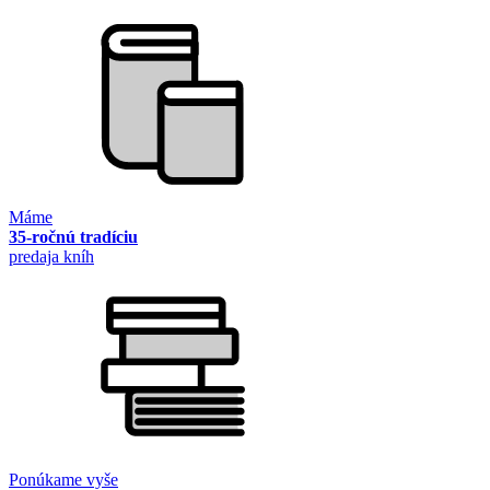
Máme
35-ročnú tradíciu
predaja kníh
Ponúkame vyše