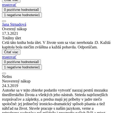
reagovať
0 pozitívne hodnotenia
0
1 negatívne hodnotenie
1
Jana Strnadová
Overený nákup
17.3.2021
Totálny úlet
Celá táto kniha bola úlet. V živote som sa viac nerehotala :D. Každá
kapitola bola niečím zvláštna a každá pobavila. Odporúčam.
Čítať viac
reagovať
0 pozitívne hodnotenia
0
1 negatívne hodnotenie
1
Neliss
Neoverený nákup
24.3.2019
Autorke sa v tejto zbierke podarilo vytvoriť naozaj pestrú mozaiku
tínedžerského života a všetkých jeho nástrah. Strieda najrôznejších
rozprávačov a zápletky, a predsa majú jej príbehy v jadre niečo
spoločné: jej jedinečný ironicko-dramatický spôsob písania a tiež
náhľad na život. Skvele pracuje s naším jazykom, verne a
prirodzene zachytáva reč mládeže i prostredie našich škôl a miest.