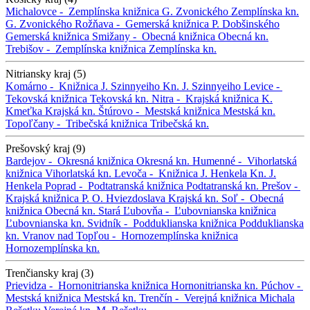
Michalovce -
Zemplínska knižnica G. Zvonického
Zemplínska kn.
G. Zvonického
Rožňava -
Gemerská knižnica P. Dobšinského
Gemerská knižnica
Smižany -
Obecná knižnica
Obecná kn.
Trebišov -
Zemplínska knižnica
Zemplínska kn.
Nitriansky kraj (5)
Komárno -
Knižnica J. Szinnyeiho
Kn. J. Szinnyeiho
Levice -
Tekovská knižnica
Tekovská kn.
Nitra -
Krajská knižnica K.
Kmeťka
Krajská kn.
Štúrovo -
Mestská knižnica
Mestská kn.
Topoľčany -
Tribečská knižnica
Tribečská kn.
Prešovský kraj (9)
Bardejov -
Okresná knižnica
Okresná kn.
Humenné -
Vihorlatská
knižnica
Vihorlatská kn.
Levoča -
Knižnica J. Henkela
Kn. J.
Henkela
Poprad -
Podtatranská knižnica
Podtatranská kn.
Prešov -
Krajská knižnica P. O. Hviezdoslava
Krajská kn.
Soľ -
Obecná
knižnica
Obecná kn.
Stará Ľubovňa -
Ľubovnianska knižnica
Ľubovnianska kn.
Svidník -
Podduklianska knižnica
Podduklianska
kn.
Vranov nad Topľou -
Hornozemplínska knižnica
Hornozemplínska kn.
Trenčiansky kraj (3)
Prievidza -
Hornonitrianska knižnica
Hornonitrianska kn.
Púchov -
Mestská knižnica
Mestská kn.
Trenčín -
Verejná knižnica Michala