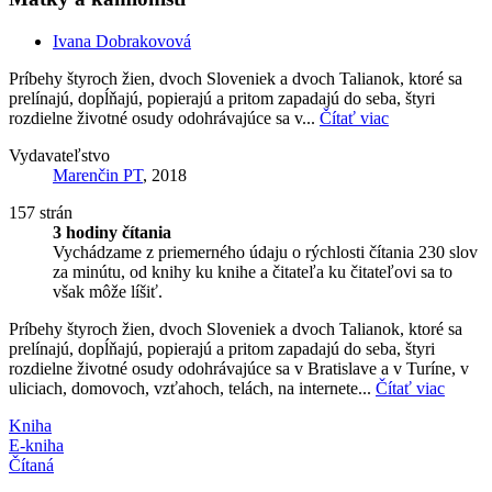
Ivana Dobrakovová
Príbehy štyroch žien, dvoch Sloveniek a dvoch Talianok, ktoré sa
prelínajú, dopĺňajú, popierajú a pritom zapadajú do seba, štyri
rozdielne životné osudy odohrávajúce sa v...
Čítať viac
Vydavateľstvo
Marenčin PT
, 2018
157 strán
3 hodiny čítania
Vychádzame z priemerného údaju o rýchlosti čítania 230 slov
za minútu, od knihy ku knihe a čitateľa ku čitateľovi sa to
však môže líšiť.
Príbehy štyroch žien, dvoch Sloveniek a dvoch Talianok, ktoré sa
prelínajú, dopĺňajú, popierajú a pritom zapadajú do seba, štyri
rozdielne životné osudy odohrávajúce sa v Bratislave a v Turíne, v
uliciach, domovoch, vzťahoch, telách, na internete...
Čítať viac
Kniha
E-kniha
Čítaná