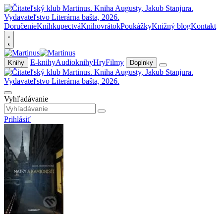
Doručenie
Kníhkupectvá
Knihovrátok
Poukážky
Knižný blog
Kontakt
E-knihy
Audioknihy
Hry
Filmy
Knihy
Doplnky
Vyhľadávanie
Prihlásiť