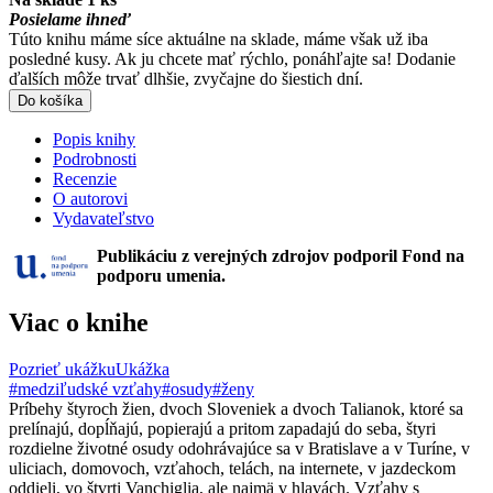
Posielame ihneď
Túto knihu máme síce aktuálne na sklade, máme však už iba
posledné kusy. Ak ju chcete mať rýchlo, ponáhľajte sa! Dodanie
ďalších môže trvať dlhšie, zvyčajne do šiestich dní.
Do košíka
Popis knihy
Podrobnosti
Recenzie
O autorovi
Vydavateľstvo
Publikáciu z verejných zdrojov podporil Fond na
podporu umenia.
Viac o knihe
Pozrieť ukážku
Ukážka
#medziľudské vzťahy
#osudy
#ženy
Príbehy štyroch žien, dvoch Sloveniek a dvoch Talianok, ktoré sa
prelínajú, dopĺňajú, popierajú a pritom zapadajú do seba, štyri
rozdielne životné osudy odohrávajúce sa v Bratislave a v Turíne, v
uliciach, domovoch, vzťahoch, telách, na internete, v jazdeckom
oddieli, vo štvrti Vanchiglia, ale najmä v hlavách. Vzťahy s