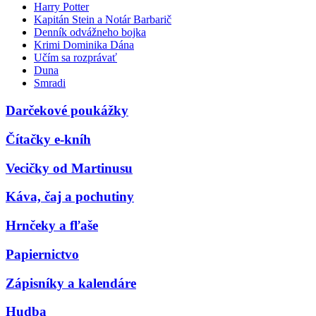
Harry Potter
Kapitán Stein a Notár Barbarič
Denník odvážneho bojka
Krimi Dominika Dána
Učím sa rozprávať
Duna
Smradi
Darčekové poukážky
Čítačky e-kníh
Vecičky od Martinusu
Káva, čaj a pochutiny
Hrnčeky a fľaše
Papiernictvo
Zápisníky a kalendáre
Hudba