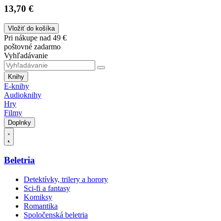
13,70 €
Vložiť do košíka
Pri nákupe nad 49 €
poštovné zadarmo
Vyhľadávanie
Knihy
E-knihy
Audioknihy
Hry
Filmy
Doplnky
Beletria
Detektívky, trilery a horory
Sci-fi a fantasy
Komiksy
Romantika
Spoločenská beletria