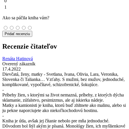
0
1
Ako sa páčila kniha vám?
Pridať recenziu
Recenzie čitateľov
Renáta Hatinová
Overený zákazník
17.4.2022
Dievčatá, ženy, matky - Svetlana, Ivana, Olivia, Lara, Veronika,
Slovenka či Talianka… Vzťahy. S mužmi, bez mužov, jednoduché,
komplikované, vypočítavé, schizofrenické, šokujúce.
-
Príbehy žien, s ktorými sa život nemazná, príbehy, z ktorých dýcha
sklamanie, zúfalstvo, pesimizmus, ale aj iskierka nádeje.
Matky a kamionisti je kniha, ktorú buď zhltnete ako malinu, alebo si
ju pekne naporciujete ako niekoľkochodovú hostinu.
-
Kniha je útla, avšak jej čítanie nebolo pre mňa jednoduché.
Dôvodom bol štýl akým je písaná. Monológy žien, ich myšlienkové