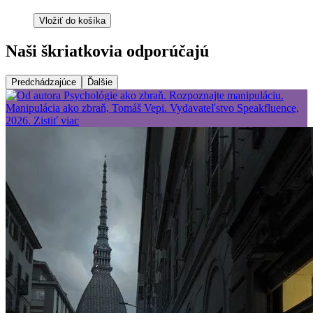
Vložiť do košíka
Naši škriatkovia odporúčajú
Predchádzajúce
Ďalšie