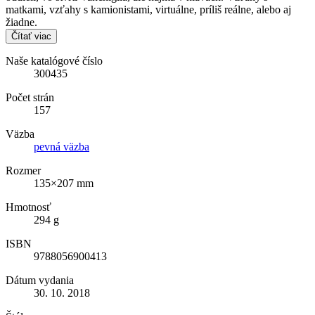
matkami, vzťahy s kamionistami, virtuálne, príliš reálne, alebo aj
žiadne.
Čítať viac
Naše katalógové číslo
300435
Počet strán
157
Väzba
pevná väzba
Rozmer
135×207 mm
Hmotnosť
294 g
ISBN
9788056900413
Dátum vydania
30. 10. 2018