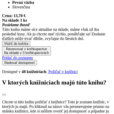
Pevná väzba
Slovenčina
Cena:
13,70 €
Na sklade 1 ks
Posielame ihneď
Túto knihu máme síce aktuálne na sklade, máme však už iba
posledné kusy. Ak ju chcete mať rýchlo, ponáhľajte sa! Dodanie
ďalších môže trvať dlhšie, zvyčajne do šiestich dní.
Vložiť do košíka
Rezervovať v kníhkupectve
Na sklade v 3 kníhkupectvách
Pridať do zoznamu
Sledovať dostupnosť
Dostupné v
48 knižniciach
.
Požičať v knižnici
V ktorých knižniciach majú túto knihu?
Chcete si túto knihu požičať z knižnice? Toto je zoznam knižníc, v
ktorých ju majú. Po kliknutí na názov vás presmerujeme priamo na
stránku knižnice, kde si môžete overiť jej dostupnosť a prípadne ju