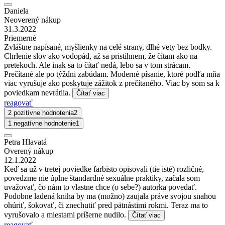
Daniela
Neoverený nákup
31.3.2022
Priemerné
Zvláštne napísané, myšlienky na celé strany, dlhé vety bez bodky.
Chrlenie slov ako vodopád, až sa pristihnem, že čítam ako na
pretekoch. Ale inak sa to čítať nedá, lebo sa v tom strácam.
Prečítané ale po týždni zabúdam. Moderné písanie, ktoré podľa mňa
viac vyrušuje ako poskytuje zážitok z prečítaného. Viac by som sa k
poviedkam nevrátila.
Čítať viac
reagovať
2 pozitívne hodnotenia
2
1 negatívne hodnotenie
1
Petra Hlavatá
Overený nákup
12.1.2022
Keď sa už v tretej poviedke farbisto opisovali (tie isté) rozličné,
povedzme nie úplne štandardné sexuálne praktiky, začala som
uvažovať, čo nám to vlastne chce (o sebe?) autorka povedať.
Podobne ladená kniha by ma (možno) zaujala práve svojou snahou
ohúriť, šokovať, či znechutiť pred pätnástimi rokmi. Teraz ma to
vyrušovalo a miestami príšerne nudilo.
Čítať viac
reagovať