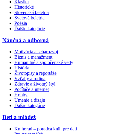
Klasika
Historické
Slovenská beletria
Svetová beletria
Poézia
Ďalšie kategórie
Náučná a odborná
Motivácia a sebarozvoj
Biznis a manažment
Humanitné a spoločenské vedy
História
Životopisy a reportáže
Vzťahy a rodina
Zdravie a životný štýl
Počítače a internet
Hobby
Umenie a dizajn
Ďalšie kategórie
Deti a mládež
Knihorad – poradca kníh pre deti