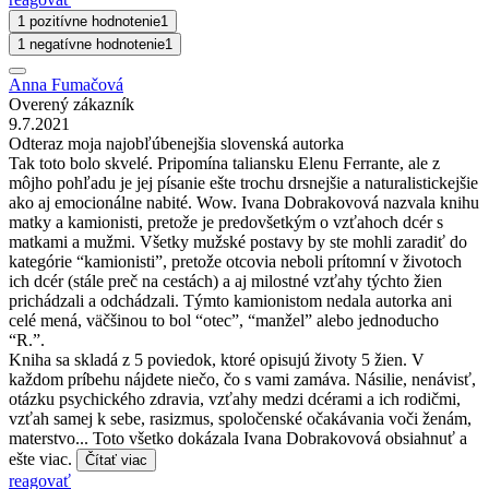
1 pozitívne hodnotenie
1
1 negatívne hodnotenie
1
Anna Fumačová
Overený zákazník
9.7.2021
Odteraz moja najobľúbenejšia slovenská autorka
Tak toto bolo skvelé. Pripomína taliansku Elenu Ferrante, ale z
môjho pohľadu je jej písanie ešte trochu drsnejšie a naturalistickejšie
ako aj emocionálne nabité. Wow. Ivana Dobrakovová nazvala knihu
matky a kamionisti, pretože je predovšetkým o vzťahoch dcér s
matkami a mužmi. Všetky mužské postavy by ste mohli zaradiť do
kategórie “kamionisti”, pretože otcovia neboli prítomní v životoch
ich dcér (stále preč na cestách) a aj milostné vzťahy týchto žien
prichádzali a odchádzali. Týmto kamionistom nedala autorka ani
celé mená, väčšinou to bol “otec”, “manžel” alebo jednoducho
“R.”.
Kniha sa skladá z 5 poviedok, ktoré opisujú životy 5 žien. V
každom príbehu nájdete niečo, čo s vami zamáva. Násilie, nenávisť,
otázku psychického zdravia, vzťahy medzi dcérami a ich rodičmi,
vzťah samej k sebe, rasizmus, spoločenské očakávania voči ženám,
materstvo... Toto všetko dokázala Ivana Dobrakovová obsiahnuť a
ešte viac.
Čítať viac
reagovať