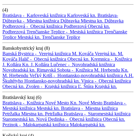
(4)
Bratislava -
Karloveská knižnica
Karloveská kn.
Bratislava-
Dúbravka -
Miestna knižnica Dúbravka
Miestna kn. Dúbravka
Podbrezová -
Obecná knižnica Podbrezová
Obecná kn.
Podbrezová
Trenčianske Teplice -
Mestská knižnica Trenčianske
Teplice
Mestská kn. Trenčianske Teplice
Banskobystrický kraj (8)
Banská Bystrica -
Verejná knižnica M. Kováča
Verejná kn. M.
Kováča
Halič -
Obecná knižnica
Obecná kn.
Kremnica -
Knižnica
J. Kollára
Kn. J. Kollára
Lučenec -
Novohradská knižnica
Novohradská kn.
Rimavská Sobota -
Knižnica M. Hrebendu
Kn.
M. Hrebendu
Veľký Krtíš -
Hontiansko-novohradská knižnica A.H.
Škultétyho
Hontiansko-novohradská kn.
Vinica -
Obecná knižnica
Obecná kn.
Zvolen -
Krajská knižnica Ľ. Štúra
Krajská kn.
Bratislavský kraj (6)
Bratislava -
Knižnica Nové Mesto
Kn. Nové Mesto
Bratislava -
Mestská knižnica
Mestská kn.
Bratislava -
Miestna knižnica
Petržalka
Miestna kn. Petržalka
Bratislava -
Staromestská knižnica
Staromestská kn.
Nová Dedinka -
Obecná knižnica
Obecná kn.
Pezinok -
Malokarpatská knižnica
Malokarpatská kn.
Košický kraj (4)