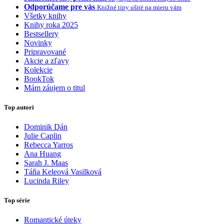
Odporúčame pre vás
Knižné tipy ušité na mieru vám
Všetky knihy
Knihy roka 2025
Bestsellery
Novinky
Pripravované
Akcie a zľavy
Kolekcie
BookTok
Mám záujem o titul
Top autori
Dominik Dán
Julie Caplin
Rebecca Yarros
Ana Huang
Sarah J. Maas
Táňa Keleová Vasilková
Lucinda Riley
Top série
Romantické úteky