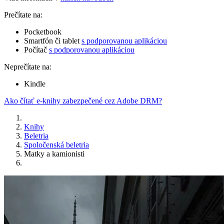
Prečítate na:
Pocketbook
Smartfón či tablet
s podporovanou aplikáciou
Počítač
s podporovanou aplikáciou
Neprečítate na:
Kindle
Ako čítať e-knihy zabezpečené cez Adobe DRM?
Knihy
Beletria
Spoločenská beletria
Matky a kamionisti