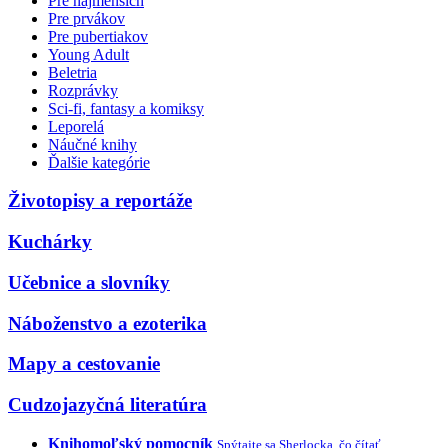
Pre najmenších
Pre prvákov
Pre pubertiakov
Young Adult
Beletria
Rozprávky
Sci-fi, fantasy a komiksy
Leporelá
Náučné knihy
Ďalšie kategórie
Životopisy a reportáže
Kuchárky
Učebnice a slovníky
Náboženstvo a ezoterika
Mapy a cestovanie
Cudzojazyčná literatúra
Knihomoľský pomocník
Spýtajte sa Sherlocka, čo čítať