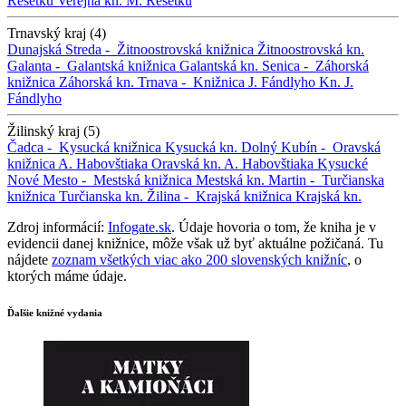
Rešetku
Verejná kn. M. Rešetku
Trnavský kraj (4)
Dunajská Streda -
Žitnoostrovská knižnica
Žitnoostrovská kn.
Galanta -
Galantská knižnica
Galantská kn.
Senica -
Záhorská
knižnica
Záhorská kn.
Trnava -
Knižnica J. Fándlyho
Kn. J.
Fándlyho
Žilinský kraj (5)
Čadca -
Kysucká knižnica
Kysucká kn.
Dolný Kubín -
Oravská
knižnica A. Habovštiaka
Oravská kn. A. Habovštiaka
Kysucké
Nové Mesto -
Mestská knižnica
Mestská kn.
Martin -
Turčianska
knižnica
Turčianska kn.
Žilina -
Krajská knižnica
Krajská kn.
Zdroj informácií:
Infogate.sk
. Údaje hovoria o tom, že kniha je v
evidencii danej knižnice, môže však už byť aktuálne požičaná. Tu
nájdete
zoznam všetkých viac ako 200 slovenských knižníc
, o
ktorých máme údaje.
Ďalšie knižné vydania