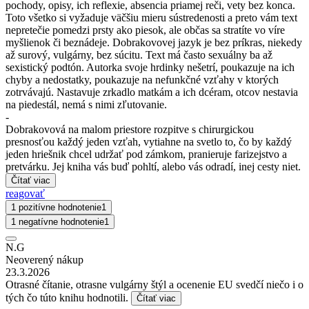
pochody, opisy, ich reflexie, absencia priamej reči, vety bez konca.
Toto všetko si vyžaduje väčšiu mieru sústredenosti a preto vám text
nepretečie pomedzi prsty ako piesok, ale občas sa stratíte vo víre
myšlienok či beznádeje. Dobrakovovej jazyk je bez príkras, niekedy
až surový, vulgárny, bez súcitu. Text má často sexuálny ba až
sexistický podtón. Autorka svoje hrdinky nešetrí, poukazuje na ich
chyby a nedostatky, poukazuje na nefunkčné vzťahy v ktorých
zotrvávajú. Nastavuje zrkadlo matkám a ich dcéram, otcov nestavia
na piedestál, nemá s nimi zľutovanie.
-
Dobrakovová na malom priestore rozpitve s chirurgickou
presnosťou každý jeden vzťah, vytiahne na svetlo to, čo by každý
jeden hriešnik chcel udržať pod zámkom, pranieruje farizejstvo a
pretvárku. Jej kniha vás buď pohltí, alebo vás odradí, inej cesty niet.
Čítať viac
reagovať
1 pozitívne hodnotenie
1
1 negatívne hodnotenie
1
N.G
Neoverený nákup
23.3.2026
Otrasné čítanie, otrasne vulgárny štýl a ocenenie EU svedčí niečo i o
tých čo túto knihu hodnotili.
Čítať viac