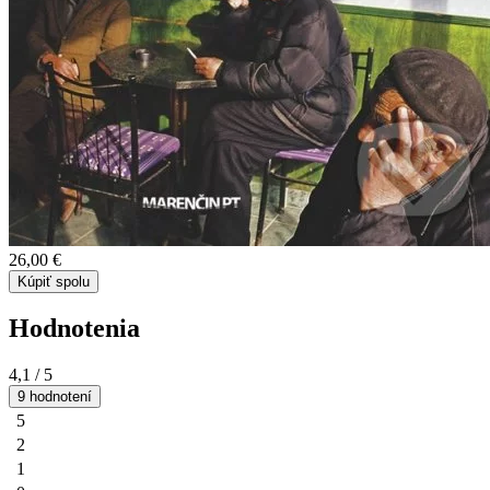
26,00 €
Kúpiť spolu
Hodnotenia
4,1
/ 5
9 hodnotení
5
2
1