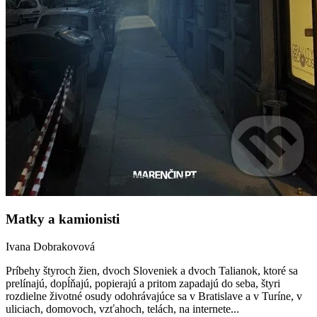
Matky a kamionisti
Ivana Dobrakovová
Príbehy štyroch žien, dvoch Sloveniek a dvoch Talianok, ktoré sa
prelínajú, dopĺňajú, popierajú a pritom zapadajú do seba, štyri
rozdielne životné osudy odohrávajúce sa v Bratislave a v Turíne, v
uliciach, domovoch, vzťahoch, telách, na internete...