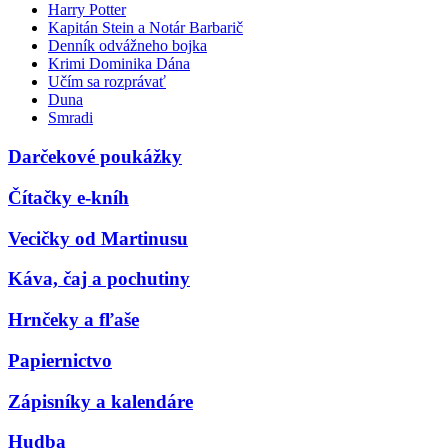
Harry Potter
Kapitán Stein a Notár Barbarič
Denník odvážneho bojka
Krimi Dominika Dána
Učím sa rozprávať
Duna
Smradi
Darčekové poukážky
Čítačky e-kníh
Vecičky od Martinusu
Káva, čaj a pochutiny
Hrnčeky a fľaše
Papiernictvo
Zápisníky a kalendáre
Hudba