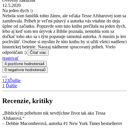
Overený zákazník
12.5.2020
Na jeden dych :)
Nebola som fanúšik tohto žánru, ale vďaka Tesse Afsharovej som sa
zamilovala. Príbeh je veľmi pútavý a autorka vás vtiahne do deja
úplne od začiatku. Popravde som tuto knihu prečítala na jeden dych,
lebo aj keď som ten úryvok z Biblie poznala, nemohla som sa
dočkať toho ako sa s tým popasuje samotná autorka. A musím ju len
pochváliť. Osobne si myslím že túto knihu by si užili všetci nadšenci
historickej beletrie. Naozaj nádherne spracovaný príbeh. Vrelo
odporúčam :)
Čítať viac
reagovať
4 pozitívne hodnotenia
4
0 negatívne hodnotenia
0
1
2
3
Ďalšie
1
Ďalšie
Recenzie, kritiky
„Biblickým príbehom nik nevdýchne život tak ako Tessa
Afsharová.“
– Debbie Macomberová, autorka #1 New York Times bestsellerov