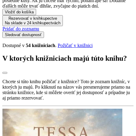
posledné kusy. Ak ju chcete mať rýchlo, ponáhľajte sa! Dodanie
ďalších môže trvať dlhšie, zvyčajne do piatich dní.
Vložiť do košíka
Rezervovať v kníhkupectve
Na sklade v 24 kníhkupectvách
Pridať do zoznamu
Sledovať dostupnosť
Dostupné v
54 knižniciach
.
Požičať v knižnici
V ktorých knižniciach majú túto knihu?
Chcete si túto knihu požičať z knižnice? Toto je zoznam knižníc, v
ktorých ju majú. Po kliknutí na názov vás presmerujeme priamo na
stránku knižnice, kde si môžete overiť jej dostupnosť a prípadne ju
aj priamo rezervovať.