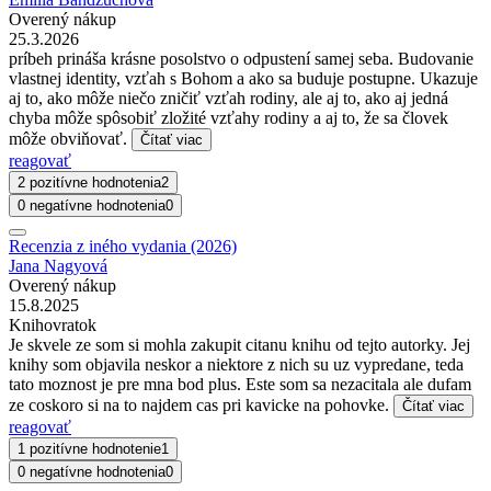
Overený nákup
25.3.2026
príbeh prináša krásne posolstvo o odpustení samej seba. Budovanie
vlastnej identity, vzťah s Bohom a ako sa buduje postupne. Ukazuje
aj to, ako môže niečo zničiť vzťah rodiny, ale aj to, ako aj jedná
chyba môže spôsobiť zložité vzťahy rodiny a aj to, že sa človek
môže obviňovať.
Čítať viac
reagovať
2 pozitívne hodnotenia
2
0 negatívne hodnotenia
0
Recenzia z iného vydania (2026)
Jana Nagyová
Overený nákup
15.8.2025
Knihovratok
Je skvele ze som si mohla zakupit citanu knihu od tejto autorky. Jej
knihy som objavila neskor a niektore z nich su uz vypredane, teda
tato moznost je pre mna bod plus. Este som sa nezacitala ale dufam
ze coskoro si na to najdem cas pri kavicke na pohovke.
Čítať viac
reagovať
1 pozitívne hodnotenie
1
0 negatívne hodnotenia
0