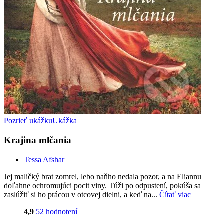
Pozrieť ukážku
Ukážka
Krajina mlčania
Tessa Afshar
Jej maličký brat zomrel, lebo naňho nedala pozor, a na Eliannu
doľahne ochromujúci pocit viny. Túži po odpustení, pokúša sa
zaslúžiť si ho prácou v otcovej dielni, a keď na...
Čítať viac
4,9
52 hodnotení