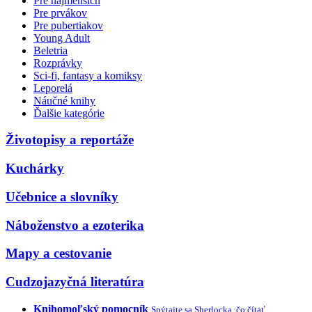
Pre najmenších
Pre prvákov
Pre pubertiakov
Young Adult
Beletria
Rozprávky
Sci-fi, fantasy a komiksy
Leporelá
Náučné knihy
Ďalšie kategórie
Životopisy a reportáže
Kuchárky
Učebnice a slovníky
Náboženstvo a ezoterika
Mapy a cestovanie
Cudzojazyčná literatúra
Knihomoľský pomocník
Spýtajte sa Sherlocka, čo čítať