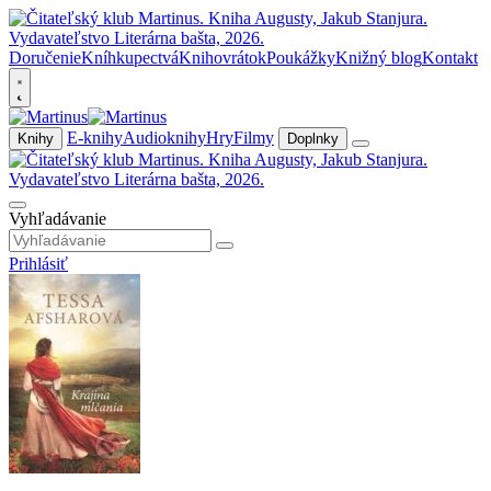
Doručenie
Kníhkupectvá
Knihovrátok
Poukážky
Knižný blog
Kontakt
E-knihy
Audioknihy
Hry
Filmy
Knihy
Doplnky
Vyhľadávanie
Prihlásiť