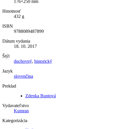
176×250 mm
Hmotnosť
432 g
ISBN
9788089487899
Dátum vydania
18. 10. 2017
Štýl
duchovný
,
historický
Jazyk
slovenčina
Preklad
Zdenka Buntová
Vydavateľstvo
Kumran
Kategorizácia