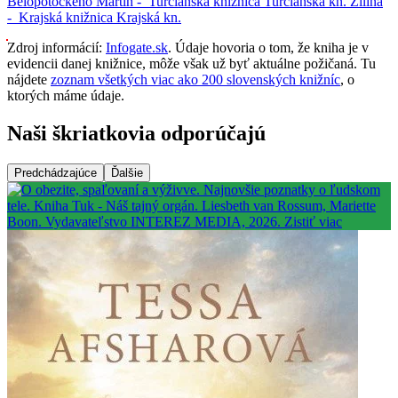
Belopotockého
Martin -
Turčianska knižnica
Turčianska kn.
Žilina
-
Krajská knižnica
Krajská kn.
Zdroj informácií:
Infogate.sk
. Údaje hovoria o tom, že kniha je v
evidencii danej knižnice, môže však už byť aktuálne požičaná. Tu
nájdete
zoznam všetkých viac ako 200 slovenských knižníc
, o
ktorých máme údaje.
Naši škriatkovia odporúčajú
Predchádzajúce
Ďalšie