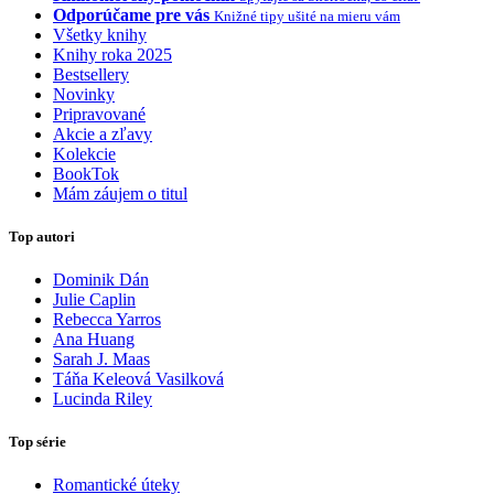
Odporúčame pre vás
Knižné tipy ušité na mieru vám
Všetky knihy
Knihy roka 2025
Bestsellery
Novinky
Pripravované
Akcie a zľavy
Kolekcie
BookTok
Mám záujem o titul
Top autori
Dominik Dán
Julie Caplin
Rebecca Yarros
Ana Huang
Sarah J. Maas
Táňa Keleová Vasilková
Lucinda Riley
Top série
Romantické úteky