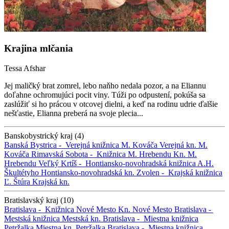
Krajina mlčania
Tessa Afshar
Jej maličký brat zomrel, lebo naňho nedala pozor, a na Eliannu
doľahne ochromujúci pocit viny. Túži po odpustení, pokúša sa
zaslúžiť si ho prácou v otcovej dielni, a keď na rodinu udrie ďalšie
nešťastie, Elianna preberá na svoje plecia...
Banskobystrický kraj (4)
Banská Bystrica -
Verejná knižnica M. Kováča
Verejná kn. M.
Kováča
Rimavská Sobota -
Knižnica M. Hrebendu
Kn. M.
Hrebendu
Veľký Krtíš -
Hontiansko-novohradská knižnica A.H.
Škultétyho
Hontiansko-novohradská kn.
Zvolen -
Krajská knižnica
Ľ. Štúra
Krajská kn.
Bratislavský kraj (10)
Bratislava -
Knižnica Nové Mesto
Kn. Nové Mesto
Bratislava -
Mestská knižnica
Mestská kn.
Bratislava -
Miestna knižnica
Petržalka
Miestna kn. Petržalka
Bratislava -
Miestna knižnica