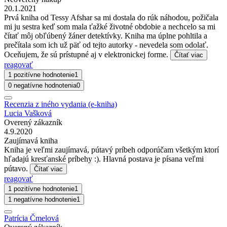
20.1.2021
Prvá kniha od Tessy Afshar sa mi dostala do rúk náhodou, požičala
mi ju sestra keď som mala ťažké životné obdobie a nechcelo sa mi
čítať môj obľúbený žáner detektívky. Kniha ma úplne pohltila a
prečítala som ich už päť od tejto autorky - nevedela som odolať.
Oceňujem, že sú prístupné aj v elektronickej forme.
Čítať viac
reagovať
1 pozitívne hodnotenie
1
0 negatívne hodnotenia
0
Recenzia z iného vydania (e-kniha)
Lucia Vašková
Overený zákazník
4.9.2020
Zaujímavá kniha
Kniha je veľmi zaujímavá, pútavý príbeh odporúčam všetkým ktorí
hľadajú kresťanské príbehy :). Hlavná postava je písana veľmi
pútavo.
Čítať viac
reagovať
1 pozitívne hodnotenie
1
1 negatívne hodnotenie
1
Patrícia Čmelová