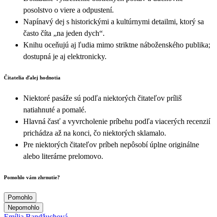
posolstvo o viere a odpustení.
Napínavý dej s historickými a kultúrnymi detailmi, ktorý sa
často číta „na jeden dych“.
Knihu oceňujú aj ľudia mimo striktne náboženského publika;
dostupná je aj elektronicky.
Čitatelia ďalej hodnotia
Niektoré pasáže sú podľa niektorých čitateľov príliš
natiahnuté a pomalé.
Hlavná časť a vyvrcholenie príbehu podľa viacerých recenzií
prichádza až na konci, čo niektorých sklamalo.
Pre niektorých čitateľov príbeh nepôsobí úplne originálne
alebo literárne prelomovo.
Pomohlo vám zhrnutie?
Pomohlo
Nepomohlo
Emília Bandžuchová