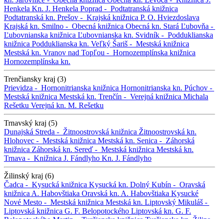
Henkela
Kn. J. Henkela
Poprad -
Podtatranská knižnica
Podtatranská kn.
Prešov -
Krajská knižnica P. O. Hviezdoslava
Krajská kn.
Smilno -
Obecná knižnica
Obecná kn.
Stará Ľubovňa -
Ľubovnianska knižnica
Ľubovnianska kn.
Svidník -
Podduklianska
knižnica
Podduklianska kn.
Veľký Šariš -
Mestská knižnica
Mestská kn.
Vranov nad Topľou -
Hornozemplínska knižnica
Hornozemplínska kn.
Trenčiansky kraj (3)
Prievidza -
Hornonitrianska knižnica
Hornonitrianska kn.
Púchov -
Mestská knižnica
Mestská kn.
Trenčín -
Verejná knižnica Michala
Rešetku
Verejná kn. M. Rešetku
Trnavský kraj (5)
Dunajská Streda -
Žitnoostrovská knižnica
Žitnoostrovská kn.
Hlohovec -
Mestská knižnica
Mestská kn.
Senica -
Záhorská
knižnica
Záhorská kn.
Sereď -
Mestská knižnica
Mestská kn.
Trnava -
Knižnica J. Fándlyho
Kn. J. Fándlyho
Žilinský kraj (6)
Čadca -
Kysucká knižnica
Kysucká kn.
Dolný Kubín -
Oravská
knižnica A. Habovštiaka
Oravská kn. A. Habovštiaka
Kysucké
Nové Mesto -
Mestská knižnica
Mestská kn.
Liptovský Mikuláš -
Liptovská knižnica G. F. Belopotockého
Liptovská kn. G. F.