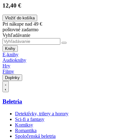
12,40 €
Vložiť do košíka
Pri nákupe nad 49 €
poštovné zadarmo
Vyhľadávanie
Knihy
E-knihy
Audioknihy
Hry
Filmy
Doplnky
Beletria
Detektívky, trilery a horory
Sci-fi a fantasy
Komiksy
Romantika
Spoločenská beletria