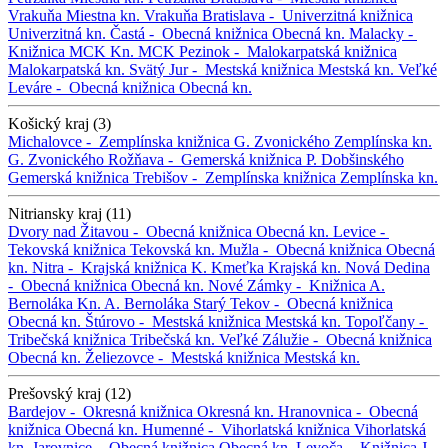
Vrakuňa
Miestna kn. Vrakuňa
Bratislava -
Univerzitná knižnica
Univerzitná kn.
Častá -
Obecná knižnica
Obecná kn.
Malacky -
Knižnica MCK
Kn. MCK
Pezinok -
Malokarpatská knižnica
Malokarpatská kn.
Svätý Jur -
Mestská knižnica
Mestská kn.
Veľké
Leváre -
Obecná knižnica
Obecná kn.
Košický kraj (3)
Michalovce -
Zemplínska knižnica G. Zvonického
Zemplínska kn.
G. Zvonického
Rožňava -
Gemerská knižnica P. Dobšinského
Gemerská knižnica
Trebišov -
Zemplínska knižnica
Zemplínska kn.
Nitriansky kraj (11)
Dvory nad Žitavou -
Obecná knižnica
Obecná kn.
Levice -
Tekovská knižnica
Tekovská kn.
Mužla -
Obecná knižnica
Obecná
kn.
Nitra -
Krajská knižnica K. Kmeťka
Krajská kn.
Nová Dedina
-
Obecná knižnica
Obecná kn.
Nové Zámky -
Knižnica A.
Bernoláka
Kn. A. Bernoláka
Starý Tekov -
Obecná knižnica
Obecná kn.
Štúrovo -
Mestská knižnica
Mestská kn.
Topoľčany -
Tribečská knižnica
Tribečská kn.
Veľké Zálužie -
Obecná knižnica
Obecná kn.
Želiezovce -
Mestská knižnica
Mestská kn.
Prešovský kraj (12)
Bardejov -
Okresná knižnica
Okresná kn.
Hranovnica -
Obecná
knižnica
Obecná kn.
Humenné -
Vihorlatská knižnica
Vihorlatská
kn.
Jarovnice -
Obecná knižnica
Obecná kn.
Levoča -
Knižnica J.