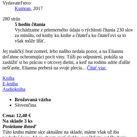
Vydavateľstvo
Kumran
, 2017
280 strán
5 hodín čítania
Vychádzame z priemerného údaju o rýchlosti čítania 230 slov
za minútu, od knihy ku knihe a čitateľa ku čitateľovi sa to
však môže líšiť.
Jej maličký brat zomrel, lebo naňho nedala pozor, a na Eliannu
doľahne ochromujúci pocit viny. Túži po odpustení, pokúša sa
zaslúžiť si ho prácou v otcovej dielni, a keď na rodinu udrie ďalšie
nešťastie, Elianna preberá na svoje plecia...
Čítať viac
Kniha
E-kniha
Audiokniha
Brožovaná väzba
Slovenčina
Cena:
12,40 €
Na sklade 3 ks
Posielame ihneď
Túto knihu máme síce aktuálne na sklade, máme však už iba