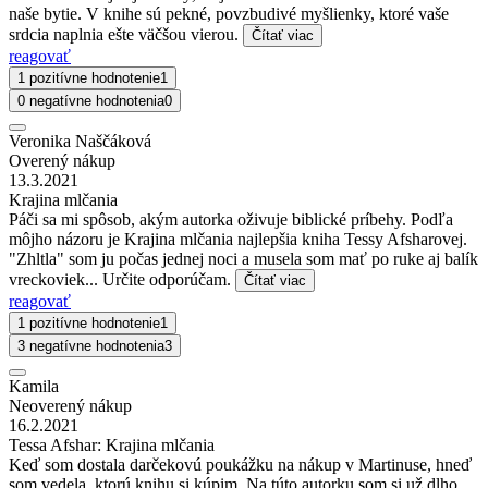
naše bytie. V knihe sú pekné, povzbudivé myšlienky, ktoré vaše
srdcia naplnia ešte väčšou vierou.
Čítať viac
reagovať
1 pozitívne hodnotenie
1
0 negatívne hodnotenia
0
Veronika Naščáková
Overený nákup
13.3.2021
Krajina mlčania
Páči sa mi spôsob, akým autorka oživuje biblické príbehy. Podľa
môjho názoru je Krajina mlčania najlepšia kniha Tessy Afsharovej.
"Zhltla" som ju počas jednej noci a musela som mať po ruke aj balík
vreckoviek... Určite odporúčam.
Čítať viac
reagovať
1 pozitívne hodnotenie
1
3 negatívne hodnotenia
3
Kamila
Neoverený nákup
16.2.2021
Tessa Afshar: Krajina mlčania
Keď som dostala darčekovú poukážku na nákup v Martinuse, hneď
som vedela, ktorú knihu si kúpim. Na túto autorku som si už dlho