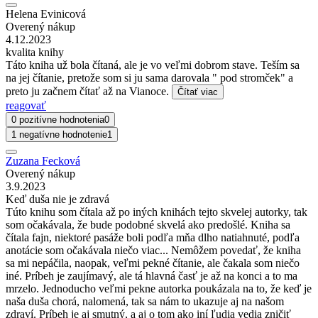
Helena Evinicová
Overený nákup
4.12.2023
kvalita knihy
Táto kniha už bola čítaná, ale je vo veľmi dobrom stave. Teším sa
na jej čítanie, pretože som si ju sama darovala " pod stromček" a
preto ju začnem čítať až na Vianoce.
Čítať viac
reagovať
0 pozitívne hodnotenia
0
1 negatívne hodnotenie
1
Zuzana Fecková
Overený nákup
3.9.2023
Keď duša nie je zdravá
Túto knihu som čítala až po iných knihách tejto skvelej autorky, tak
som očakávala, že bude podobné skvelá ako predošlé. Kniha sa
čítala fajn, niektoré pasáže boli podľa mňa dlho natiahnuté, podľa
anotácie som očakávala niečo viac... Nemôžem povedať, že kniha
sa mi nepáčila, naopak, veľmi pekné čítanie, ale čakala som niečo
iné. Príbeh je zaujímavý, ale tá hlavná časť je až na konci a to ma
mrzelo. Jednoducho veľmi pekne autorka poukázala na to, že keď je
naša duša chorá, nalomená, tak sa nám to ukazuje aj na našom
zdraví. Príbeh je aj smutný, a aj o tom ako iní ľudia vedia zničiť