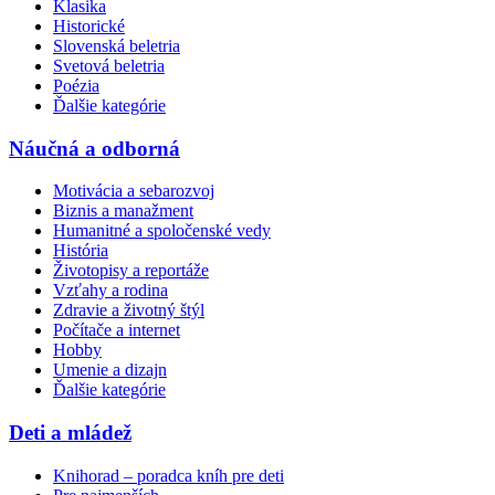
Klasika
Historické
Slovenská beletria
Svetová beletria
Poézia
Ďalšie kategórie
Náučná a odborná
Motivácia a sebarozvoj
Biznis a manažment
Humanitné a spoločenské vedy
História
Životopisy a reportáže
Vzťahy a rodina
Zdravie a životný štýl
Počítače a internet
Hobby
Umenie a dizajn
Ďalšie kategórie
Deti a mládež
Knihorad – poradca kníh pre deti