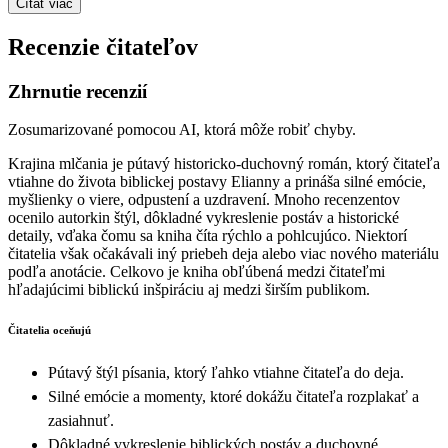
Čítať viac
Recenzie čitateľov
Zhrnutie recenzií
Zosumarizované pomocou AI, ktorá môže robiť chyby.
Krajina mlčania je pútavý historicko-duchovný román, ktorý čitateľa
vtiahne do života biblickej postavy Elianny a prináša silné emócie,
myšlienky o viere, odpustení a uzdravení. Mnoho recenzentov
ocenilo autorkin štýl, dôkladné vykreslenie postáv a historické
detaily, vďaka čomu sa kniha číta rýchlo a pohlcujúco. Niektorí
čitatelia však očakávali iný priebeh deja alebo viac nového materiálu
podľa anotácie. Celkovo je kniha obľúbená medzi čitateľmi
hľadajúcimi biblickú inšpiráciu aj medzi širším publikom.
Čitatelia oceňujú
Pútavý štýl písania, ktorý ľahko vtiahne čitateľa do deja.
Silné emócie a momenty, ktoré dokážu čitateľa rozplakať a
zasiahnuť.
Dôkladné vykreslenie biblických postáv a duchovné