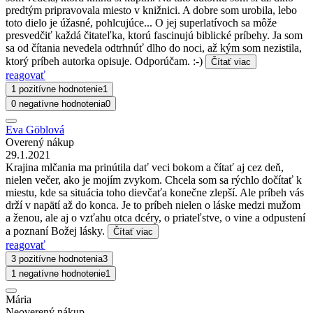
predtým pripravovala miesto v knižnici. A dobre som urobila, lebo
toto dielo je úžasné, pohlcujúce... O jej superlatívoch sa môže
presvedčiť každá čitateľka, ktorú fascinujú biblické príbehy. Ja som
sa od čítania nevedela odtrhnúť dlho do noci, až kým som nezistila,
ktorý príbeh autorka opisuje. Odporúčam. :-)
Čítať viac
reagovať
1 pozitívne hodnotenie
1
0 negatívne hodnotenia
0
Eva Göblová
Overený nákup
29.1.2021
Krajina mlčania ma prinútila dať veci bokom a čítať aj cez deň,
nielen večer, ako je mojím zvykom. Chcela som sa rýchlo dočítať k
miestu, kde sa situácia toho dievčaťa konečne zlepší. Ale príbeh vás
drží v napätí až do konca. Je to príbeh nielen o láske medzi mužom
a ženou, ale aj o vzťahu otca dcéry, o priateľstve, o vine a odpustení
a poznaní Božej lásky.
Čítať viac
reagovať
3 pozitívne hodnotenia
3
1 negatívne hodnotenie
1
Mária
Neoverený nákup