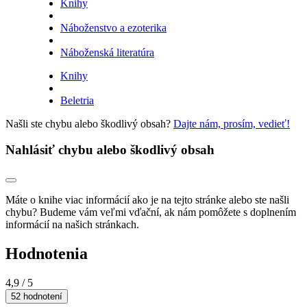
Knihy
Náboženstvo a ezoterika
Náboženská literatúra
Knihy
Beletria
Našli ste chybu alebo škodlivý obsah?
Dajte nám, prosím, vedieť!
Nahlásiť chybu alebo škodlivý obsah
Máte o knihe viac informácií ako je na tejto stránke alebo ste našli
chybu? Budeme vám veľmi vďační, ak nám pomôžete s doplnením
informácií na našich stránkach.
Hodnotenia
4,9
/ 5
52 hodnotení