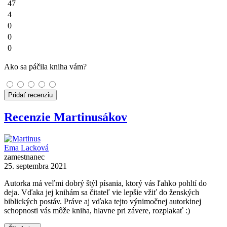
47
4
0
0
0
Ako sa páčila kniha vám?
Pridať recenziu
Recenzie Martinusákov
Ema Lacková
zamestnanec
25. septembra 2021
Autorka má veľmi dobrý štýl písania, ktorý vás ľahko pohltí do
deja. Vďaka jej knihám sa čitateľ vie lepšie vžiť do ženských
biblických postáv. Práve aj vďaka tejto výnimočnej autorkinej
schopnosti vás môže kniha, hlavne pri závere, rozplakať :)