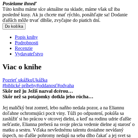
Posielame ihneď
Túto knihu máme síce aktuálne na sklade, máme však už iba
posledné kusy. Ak ju chcete mať rýchlo, ponáhľajte sa! Dodanie
ďalších môže trvať dlhšie, zvyčajne do piatich dní.
Do košíka
Popis knihy
Podrobnosti
Recenzie
Vydavateľstvo
Viac o knihe
Pozrieť ukážku
Ukážka
#biblické príbehy
#oddanosť
#odvaha
Skôr než ju Ježiš nazval dcérou…
Skôr než sa potajomky dotkla jeho rúcha…
Jej maličký brat zomrel, lebo naňho nedala pozor, a na Eliannu
doľahne ochromujúci pocit viny. Túži po odpustení, pokúša sa
zaslúžiť si ho prácou v otcovej dielni, a keď na rodinu udrie ďalšie
nešťastie, Elianna preberá na svoje plecia vedenie dielne aj starosť o
matku a sestru. Vďaka nevšednému talentu dosiahne nevídaný
úspech, no ďalšie pohromy nedajú na seba dlho čakať a jej svet sa