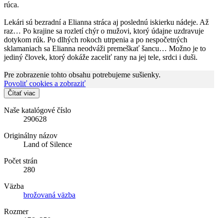
rúca.
Lekári sú bezradní a Elianna stráca aj poslednú iskierku nádeje. Až
raz… Po krajine sa rozletí chýr o mužovi, ktorý údajne uzdravuje
dotykom rúk. Po dlhých rokoch utrpenia a po nespočetných
sklamaniach sa Elianna neodváži premeškať šancu… Možno je to
jediný človek, ktorý dokáže zaceliť rany na jej tele, srdci i duši.
Pre zobrazenie tohto obsahu potrebujeme sušienky.
Povoliť cookies a zobraziť
Čítať viac
Naše katalógové číslo
290628
Originálny názov
Land of Silence
Počet strán
280
Väzba
brožovaná väzba
Rozmer