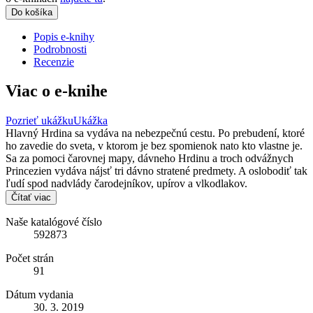
Do košíka
Popis e-knihy
Podrobnosti
Recenzie
Viac o e-knihe
Pozrieť ukážku
Ukážka
Hlavný Hrdina sa vydáva na nebezpečnú cestu. Po prebudení, ktoré
ho zavedie do sveta, v ktorom je bez spomienok nato kto vlastne je.
Sa za pomoci čarovnej mapy, dávneho Hrdinu a troch odvážnych
Princezien vydáva nájsť tri dávno stratené predmety. A oslobodiť tak
ľudí spod nadvlády čarodejníkov, upírov a vlkodlakov.
Čítať viac
Naše katalógové číslo
592873
Počet strán
91
Dátum vydania
30. 3. 2019