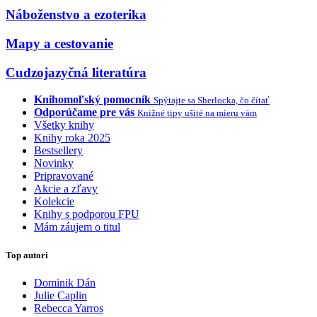
Náboženstvo a ezoterika
Mapy a cestovanie
Cudzojazyčná literatúra
Knihomoľský pomocník
Spýtajte sa Sherlocka, čo čítať
Odporúčame pre vás
Knižné tipy ušité na mieru vám
Všetky knihy
Knihy roka 2025
Bestsellery
Novinky
Pripravované
Akcie a zľavy
Kolekcie
Knihy s podporou FPU
Mám záujem o titul
Top autori
Dominik Dán
Julie Caplin
Rebecca Yarros