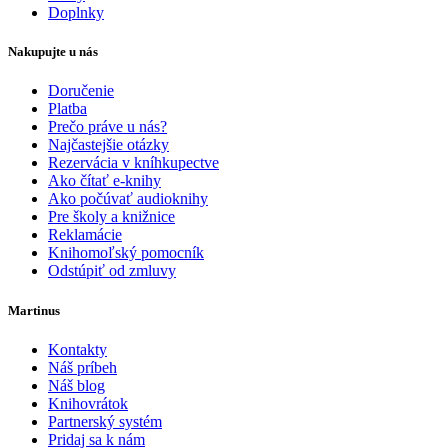
Doplnky
Nakupujte u nás
Doručenie
Platba
Prečo práve u nás?
Najčastejšie otázky
Rezervácia v kníhkupectve
Ako čítať e-knihy
Ako počúvať audioknihy
Pre školy a knižnice
Reklamácie
Knihomoľský pomocník
Odstúpiť od zmluvy
Martinus
Kontakty
Náš príbeh
Náš blog
Knihovrátok
Partnerský systém
Pridaj sa k nám