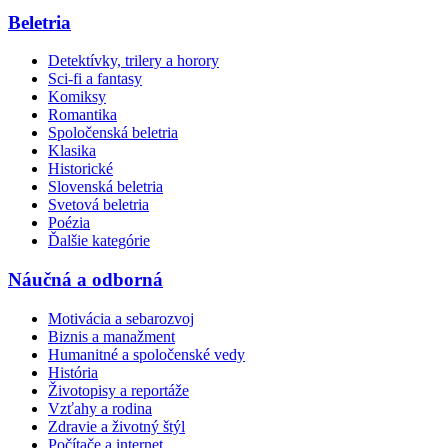
Beletria
Detektívky, trilery a horory
Sci-fi a fantasy
Komiksy
Romantika
Spoločenská beletria
Klasika
Historické
Slovenská beletria
Svetová beletria
Poézia
Ďalšie kategórie
Náučná a odborná
Motivácia a sebarozvoj
Biznis a manažment
Humanitné a spoločenské vedy
História
Životopisy a reportáže
Vzťahy a rodina
Zdravie a životný štýl
Počítače a internet