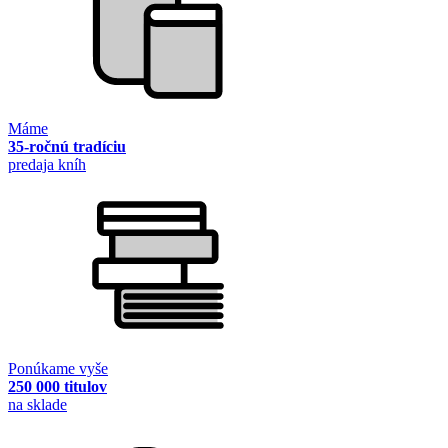
Máme
35-ročnú tradíciu
predaja kníh
Ponúkame vyše
250 000 titulov
na sklade