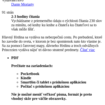
Vydavateľstvo
Dante Moriarty
91 strán
2-3 hodiny čítania
Vychádzame z priemerného údaju o rýchlosti čítania 230 slov
za minútu, od knihy ku knihe a čitateľa ku čitateľovi sa to
však môže líšiť.
Hlavný Hrdina sa vydáva na nebezpečnú cestu. Po prebudení, ktoré
ho zavedie do sveta, v ktorom je bez spomienok nato kto vlastne je.
Sa za pomoci čarovnej mapy, dávneho Hrdinu a troch odvážnych
Princezien vydáva nájsť tri dávno stratené predmety.
Čítať viac
PDF
Prečítate na zariadeniach:
Pocketbook
Kindle
Smartfón či tablet s príslušnou aplikáciou
Počítač s príslušnou aplikáciou
Nie je možné meniť veľkosť písma, formát je preto
vhodný skôr pre väčšie obrazovky.