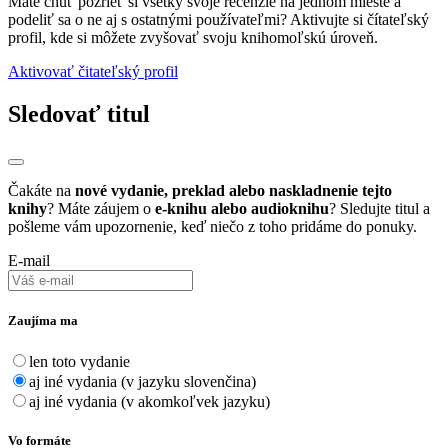
Máte chuť pozrieť si všetky svoje recenzie na jednom mieste a
podeliť sa o ne aj s ostatnými používateľmi? Aktivujte si čítateľský
profil, kde si môžete zvyšovať svoju knihomoľskú úroveň.
Aktivovať čitateľský profil
Sledovať titul
Čakáte na
nové vydanie, preklad alebo naskladnenie tejto
knihy
? Máte záujem o
e-knihu alebo audioknihu
? Sledujte titul a
pošleme vám upozornenie, keď niečo z toho pridáme do ponuky.
E-mail
Zaujíma ma
len toto vydanie
aj iné vydania (v jazyku slovenčina)
aj iné vydania (v akomkoľvek jazyku)
Vo formáte