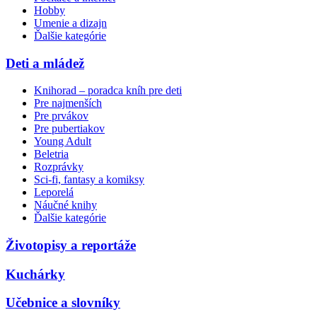
Hobby
Umenie a dizajn
Ďalšie kategórie
Deti a mládež
Knihorad – poradca kníh pre deti
Pre najmenších
Pre prvákov
Pre pubertiakov
Young Adult
Beletria
Rozprávky
Sci-fi, fantasy a komiksy
Leporelá
Náučné knihy
Ďalšie kategórie
Životopisy a reportáže
Kuchárky
Učebnice a slovníky