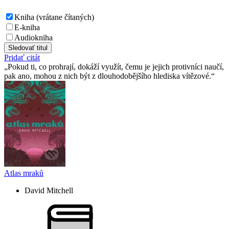
Kniha (vrátane čítaných)
E-kniha
Audiokniha
Sledovať titul
Pridať citát
Pokud ti, co prohrají, dokáží využít, čemu je jejich protivníci naučí,
pak ano, mohou z nich být z dlouhodobějšího hlediska vítězové.
Atlas mraků
David Mitchell