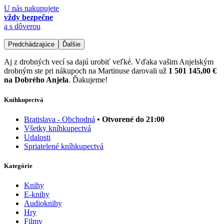
U nás nakupujete
vždy bezpečne
a s dôverou
Predchádzajúce
Ďalšie
Aj z drobných vecí sa dajú urobiť veľké. Vďaka vašim Anjelským
drobným ste pri nákupoch na Martinuse darovali už
1 501 145,00 €
na Dobrého Anjela
. Ďakujeme!
Kníhkupectvá
Bratislava - Obchodná
• Otvorené do 21:00
Všetky kníhkupectvá
Udalosti
Spriatelené kníhkupectvá
Kategórie
Knihy
E-knihy
Audioknihy
Hry
Filmy