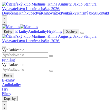
Doručenie
Kníhkupectvá
Knihovrátok
Poukážky
Knižný blog
Kontakt
E-knihy
Audioknihy
Hry
Filmy
Knihy
Doplnky
Vyhľadávanie
Prihlásiť
Vyhľadávanie
Knihy
E-knihy
Audioknihy
Hry
Filmy
Doplnky