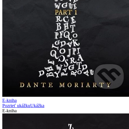
E-kniha
Pozrieť ukážku
Ukážka
E-kniha