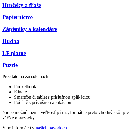
Hrnčeky a fľaše
Papiernictvo
Zápisníky a kalendáre
Hudba
LP platne
Puzzle
Prečítate na zariadeniach:
Pocketbook
Kindle
Smartfón či tablet s príslušnou aplikáciou
Počítač s príslušnou aplikáciou
Nie je možné meniť veľkosť písma, formát je preto vhodný skôr pre
väčšie obrazovky.
Viac informácií v
našich návodoch