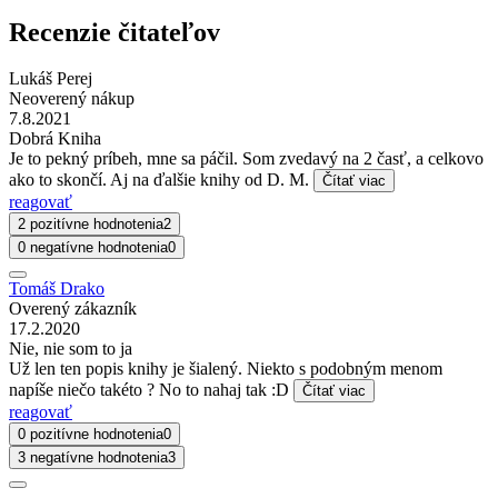
Recenzie čitateľov
Lukáš Perej
Neoverený nákup
7.8.2021
Dobrá Kniha
Je to pekný príbeh, mne sa páčil. Som zvedavý na 2 časť, a celkovo
ako to skončí. Aj na ďalšie knihy od D. M.
Čítať viac
reagovať
2 pozitívne hodnotenia
2
0 negatívne hodnotenia
0
Tomáš Drako
Overený zákazník
17.2.2020
Nie, nie som to ja
Už len ten popis knihy je šialený. Niekto s podobným menom
napíše niečo takéto ? No to nahaj tak :D
Čítať viac
reagovať
0 pozitívne hodnotenia
0
3 negatívne hodnotenia
3