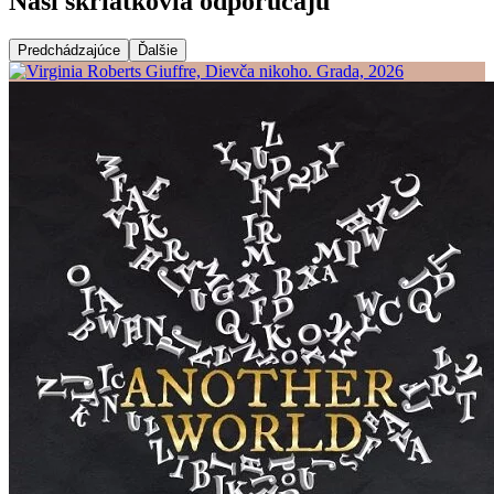
Naši škriatkovia odporúčajú
Predchádzajúce
Ďalšie