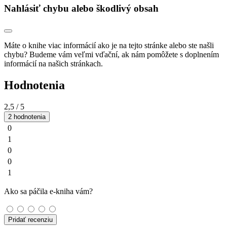
Nahlásiť chybu alebo škodlivý obsah
Máte o knihe viac informácií ako je na tejto stránke alebo ste našli
chybu? Budeme vám veľmi vďační, ak nám pomôžete s doplnením
informácií na našich stránkach.
Hodnotenia
2,5
/ 5
2 hodnotenia
0
1
0
0
1
Ako sa páčila e-kniha vám?
Pridať recenziu