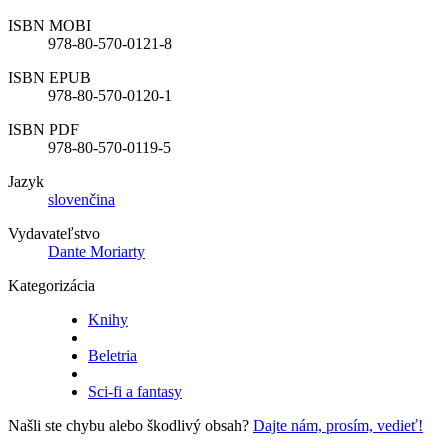
ISBN MOBI
978-80-570-0121-8
ISBN EPUB
978-80-570-0120-1
ISBN PDF
978-80-570-0119-5
Jazyk
slovenčina
Vydavateľstvo
Dante Moriarty
Kategorizácia
Knihy
Beletria
Sci-fi a fantasy
Našli ste chybu alebo škodlivý obsah?
Dajte nám, prosím, vedieť!