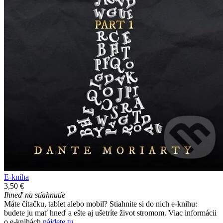
E-kniha
3,50 €
Ihneď na stiahnutie
Máte čítačku, tablet alebo mobil? Stiahnite si do nich e-knihu:
budete ju mať hneď a ešte aj ušetríte život stromom. Viac informácii
o e-knihách
nájdete tu
.