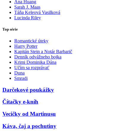
Ana Huang
Sarah J. Maas
Táňa Keleová Vasilková
Lucinda Riley
Top série
Romantické úteky
Harry Potter
Kapitán Stein a Notár Barbarič
Denník odvážneho bojka
Krimi Dominika Dána
Učím sa rozprávať
Duna
Smradi
Darčekové poukážky
Čítačky e-kníh
Vecičky od Martinusu
Káva, čaj a pochutiny