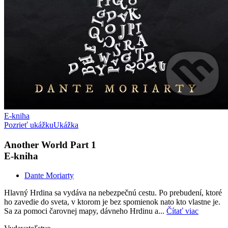
E-kniha
Pozrieť ukážku
Ukážka
Another World Part 1
E-kniha
Dante Moriarty
Hlavný Hrdina sa vydáva na nebezpečnú cestu. Po prebudení, ktoré
ho zavedie do sveta, v ktorom je bez spomienok nato kto vlastne je.
Sa za pomoci čarovnej mapy, dávneho Hrdinu a...
Čítať viac