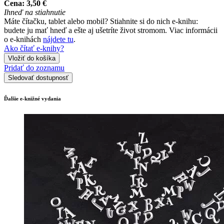
Cena:
3,50 €
Ihneď na stiahnutie
Máte čítačku, tablet alebo mobil? Stiahnite si do nich e-knihu:
budete ju mať hneď a ešte aj ušetríte život stromom. Viac informácii
o e-knihách
nájdete tu
.
Ako čítať e-knihy?
Vložiť do košíka
Pridať do zoznamu
Sledovať dostupnosť
Ďalšie e-knižné vydania