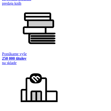
predaja kníh
Ponúkame vyše
250 000 titulov
na sklade