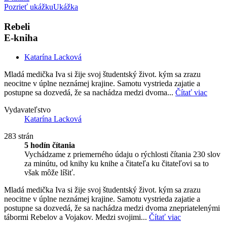
Pozrieť ukážku
Ukážka
Rebeli
E-kniha
Katarína Lacková
Mladá medička Iva si žije svoj študentský život. kým sa zrazu
neocitne v úplne neznámej krajine. Samotu vystrieda zajatie a
postupne sa dozvedá, že sa nachádza medzi dvoma...
Čítať viac
Vydavateľstvo
Katarína Lacková
283 strán
5 hodín čítania
Vychádzame z priemerného údaju o rýchlosti čítania 230 slov
za minútu, od knihy ku knihe a čitateľa ku čitateľovi sa to
však môže líšiť.
Mladá medička Iva si žije svoj študentský život. kým sa zrazu
neocitne v úplne neznámej krajine. Samotu vystrieda zajatie a
postupne sa dozvedá, že sa nachádza medzi dvoma znepriatelenými
tábormi Rebelov a Vojakov. Medzi svojimi...
Čítať viac