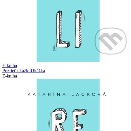
E-kniha
Pozrieť ukážku
Ukážka
E-kniha