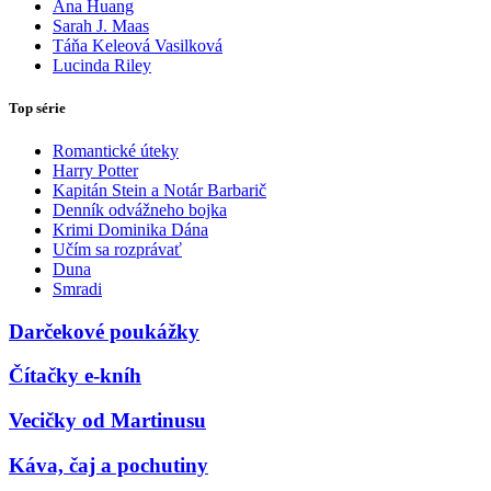
Ana Huang
Sarah J. Maas
Táňa Keleová Vasilková
Lucinda Riley
Top série
Romantické úteky
Harry Potter
Kapitán Stein a Notár Barbarič
Denník odvážneho bojka
Krimi Dominika Dána
Učím sa rozprávať
Duna
Smradi
Darčekové poukážky
Čítačky e-kníh
Vecičky od Martinusu
Káva, čaj a pochutiny