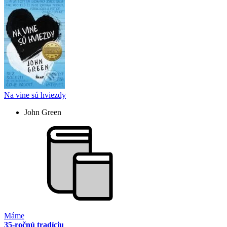
Na vine sú hviezdy
John Green
Máme
35-ročnú tradíciu