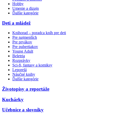
Hobby
Umenie a dizajn
Ďalšie kategórie
Deti a mládež
Knihorad – poradca kníh pre deti
Pre najmenších
Pre prvákov
Pre pubertiakov
Young Adult
Beletria
Rozprávky
Sci-fi, fantasy a komiksy
Leporelá
Náučné knihy
Ďalšie kategórie
Životopisy a reportáže
Kuchárky
Učebnice a slovníky