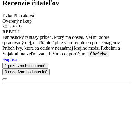
Recenzie čitateľov
Evka Pipasíková
Overený nákup
30.5.2019
REBELI
Fantasitcký fantasy príbeh, ktorý ma dostal. Veľmi dobre
spracovaný dej, na čítanie úplne vhodný nielen pre teenagerov.
Príbeh Ivy, ktorá sa ocitla v neznámej krajine medzi Rebelmi a
Vojakmi ma veľmi zaujal. Vrelo odporúčam.
Čítať viac
reagovať
1 pozitívne hodnotenie
1
0 negatívne hodnotenia
0