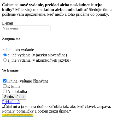
Čakáte na
nové vydanie, preklad alebo naskladnenie tejto
knihy
? Máte záujem o
e-knihu alebo audioknihu
? Sledujte titul a
pošleme vám upozornenie, keď niečo z toho pridáme do ponuky.
E-mail
Zaujíma ma
len toto vydanie
aj iné vydania (v jazyku slovenčina)
aj iné vydania (v akomkoľvek jazyku)
Vo formáte
Kniha (vrátane čítaných)
E-kniha
Audiokniha
Sledovať titul
Pridať citát
Čítal mi a ja som sa doňho zaľúbila tak, ako keď človek zaspáva.
Pomaly, pomaličky a potom zrazu úplne.