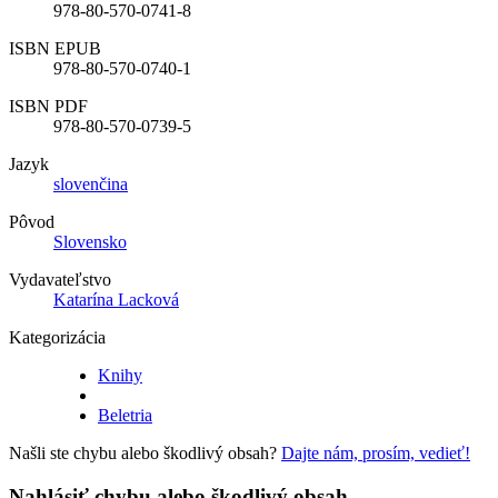
978-80-570-0741-8
ISBN EPUB
978-80-570-0740-1
ISBN PDF
978-80-570-0739-5
Jazyk
slovenčina
Pôvod
Slovensko
Vydavateľstvo
Katarína Lacková
Kategorizácia
Knihy
Beletria
Našli ste chybu alebo škodlivý obsah?
Dajte nám, prosím, vedieť!
Nahlásiť chybu alebo škodlivý obsah