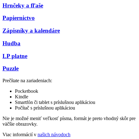
Hrnčeky a fľaše
Papiernictvo
Zápisníky a kalendáre
Hudba
LP platne
Puzzle
Prečítate na zariadeniach:
Pocketbook
Kindle
Smartfón či tablet s príslušnou aplikáciou
Počítač s príslušnou aplikáciou
Nie je možné meniť veľkosť písma, formát je preto vhodný skôr pre
väčšie obrazovky.
Viac informácií v
našich návodoch