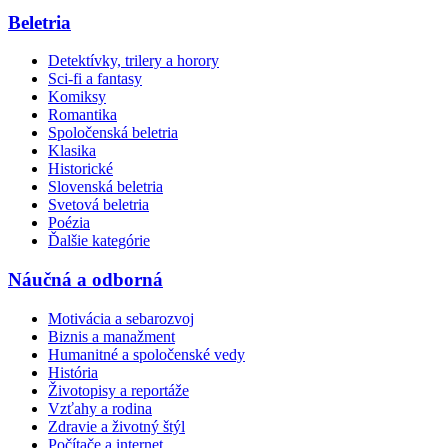
Beletria
Detektívky, trilery a horory
Sci-fi a fantasy
Komiksy
Romantika
Spoločenská beletria
Klasika
Historické
Slovenská beletria
Svetová beletria
Poézia
Ďalšie kategórie
Náučná a odborná
Motivácia a sebarozvoj
Biznis a manažment
Humanitné a spoločenské vedy
História
Životopisy a reportáže
Vzťahy a rodina
Zdravie a životný štýl
Počítače a internet