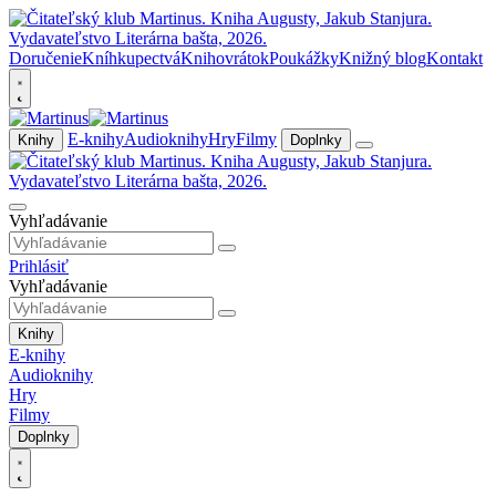
Doručenie
Kníhkupectvá
Knihovrátok
Poukážky
Knižný blog
Kontakt
E-knihy
Audioknihy
Hry
Filmy
Knihy
Doplnky
Vyhľadávanie
Prihlásiť
Vyhľadávanie
Knihy
E-knihy
Audioknihy
Hry
Filmy
Doplnky