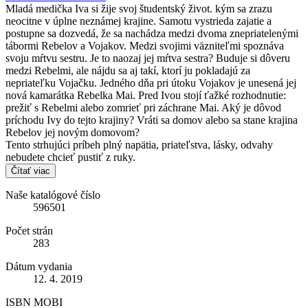
Mladá medička Iva si žije svoj študentský život. kým sa zrazu
neocitne v úplne neznámej krajine. Samotu vystrieda zajatie a
postupne sa dozvedá, že sa nachádza medzi dvoma znepriatelenými
tábormi Rebelov a Vojakov. Medzi svojimi väzniteľmi spoznáva
svoju mŕtvu sestru. Je to naozaj jej mŕtva sestra? Buduje si dôveru
medzi Rebelmi, ale nájdu sa aj takí, ktorí ju pokladajú za
nepriateľku Vojačku. Jedného dňa pri útoku Vojakov je unesená jej
nová kamarátka Rebelka Mai. Pred Ivou stojí ťažké rozhodnutie:
prežiť s Rebelmi alebo zomrieť pri záchrane Mai. Aký je dôvod
príchodu Ivy do tejto krajiny? Vráti sa domov alebo sa stane krajina
Rebelov jej novým domovom?
Tento strhujúci príbeh plný napätia, priateľstva, lásky, odvahy
nebudete chcieť pustiť z ruky.
Čítať viac
Naše katalógové číslo
596501
Počet strán
283
Dátum vydania
12. 4. 2019
ISBN MOBI