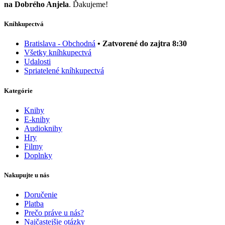
na Dobrého Anjela
. Ďakujeme!
Kníhkupectvá
Bratislava - Obchodná
• Zatvorené do zajtra 8:30
Všetky kníhkupectvá
Udalosti
Spriatelené kníhkupectvá
Kategórie
Knihy
E-knihy
Audioknihy
Hry
Filmy
Doplnky
Nakupujte u nás
Doručenie
Platba
Prečo práve u nás?
Najčastejšie otázky