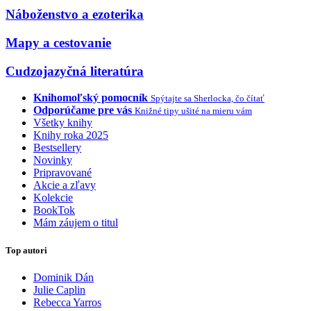
Náboženstvo a ezoterika
Mapy a cestovanie
Cudzojazyčná literatúra
Knihomoľský pomocník
Spýtajte sa Sherlocka, čo čítať
Odporúčame pre vás
Knižné tipy ušité na mieru vám
Všetky knihy
Knihy roka 2025
Bestsellery
Novinky
Pripravované
Akcie a zľavy
Kolekcie
BookTok
Mám záujem o titul
Top autori
Dominik Dán
Julie Caplin
Rebecca Yarros