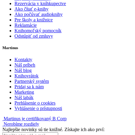
Rezervácia v kníhkupectve
Ako čítať e-knihy
Ako počúvať audioknihy
Pre školy a knižnice
Reklamácie
Knihomoľský pomocník
Odstúpiť od zmluvy
Martinus
Kontakty
Náš príbeh
Náš blog
Knihovrátok
Partnerský systém
Pridaj sa k nám
Marketing
Náš labák
Prehlásenie o cookies
Vyhlásenie o prístupnosti
Martinus je certifikovaný B Corp
Nerobíme rozdiely
Najlepšie novinky sú tie knižné. Získajte ich ako prví: