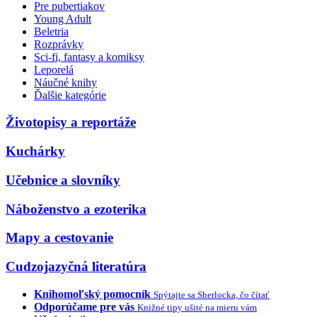
Pre pubertiakov
Young Adult
Beletria
Rozprávky
Sci-fi, fantasy a komiksy
Leporelá
Náučné knihy
Ďalšie kategórie
Životopisy a reportáže
Kuchárky
Učebnice a slovníky
Náboženstvo a ezoterika
Mapy a cestovanie
Cudzojazyčná literatúra
Knihomoľský pomocník
Spýtajte sa Sherlocka, čo čítať
Odporúčame pre vás
Knižné tipy ušité na mieru vám