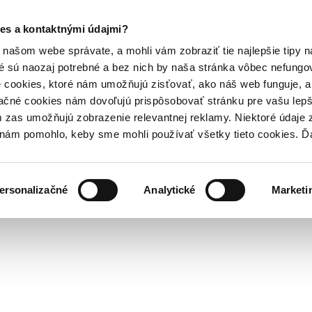
es a kontaktnými údajmi?
našom webe správate, a mohli vám zobraziť tie najlepšie tipy n
é sú naozaj potrebné a bez nich by naša stránka vôbec nefung
 cookies, ktoré nám umožňujú zisťovať, ako náš web funguje, a 
ačné cookies nám dovoľujú prispôsobovať stránku pre vašu lepši
zas umožňujú zobrazenie relevantnej reklamy. Niektoré údaje z
y nám pomohlo, keby sme mohli používať všetky tieto cookies. 
ersonalizačné
Analytické
Marketi