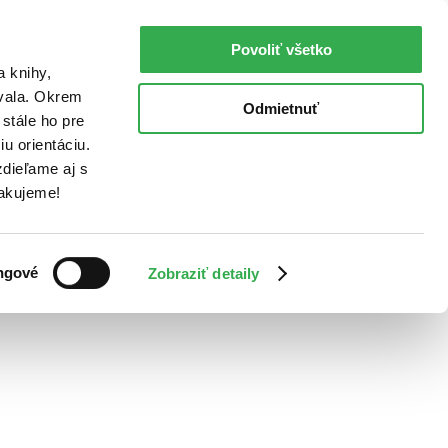
Povoliť všetko
a knihy,
ovala. Okrem
Odmietnuť
stále ho pre
u orientáciu.
dieľame aj s
Ďakujeme!
ngové
Zobraziť detaily