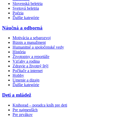
Slovenská beletria
Svetová beletria
Poézia
Ďalšie kategórie
Náučná a odborná
Motivácia a sebarozvoj
Biznis a manažment
Humanitné a spoločenské vedy
História
Životopisy a reportáže
Vzťahy a rodina
Zdravie a životný štýl
Počítače a internet
Hobby
Umenie a dizajn
Ďalšie kategórie
Deti a mládež
Knihorad – poradca kníh pre deti
Pre najmenších
Pre prvákov