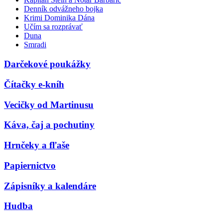
Denník odvážneho bojka
Krimi Dominika Dána
Učím sa rozprávať
Duna
Smradi
Darčekové poukážky
Čítačky e-kníh
Vecičky od Martinusu
Káva, čaj a pochutiny
Hrnčeky a fľaše
Papiernictvo
Zápisníky a kalendáre
Hudba