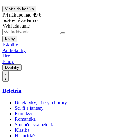
Vložiť do košíka
Pri nákupe nad 49 €
poštovné zadarmo
Vyhľadávanie
Knihy
E-knihy
Audioknihy
Hry
Filmy
Doplnky
Beletria
Detektívky, trilery a horory
Sci-fi a fantasy
Komiksy
Romantika
Spoločenská beletria
Klasika
Historické