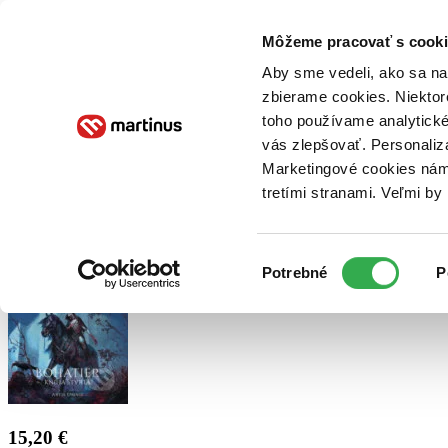
Doručenie
Kníhkupectvá
Knihovrátok
Poukážky
Knižný blog
Kontakt
Môžeme pracovať s cooki
Aby sme vedeli, ako sa na 
zbierame cookies. Niektor
E-knihy
Audioknihy
Hry
Filmy
Knihy
Doplnky
toho používame analytické
vás zlepšovať. Personaliz
Vyhľadávanie
Marketingové cookies nám 
tretími stranami. Veľmi b
Prihlásiť
Výber
Potrebné
P
súhlasu
15,20 €