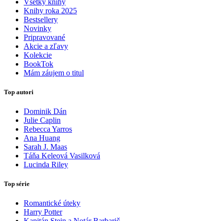
Všetky knihy
Knihy roka 2025
Bestsellery
Novinky
Pripravované
Akcie a zľavy
Kolekcie
BookTok
Mám záujem o titul
Top autori
Dominik Dán
Julie Caplin
Rebecca Yarros
Ana Huang
Sarah J. Maas
Táňa Keleová Vasilková
Lucinda Riley
Top série
Romantické úteky
Harry Potter
Kapitán Stein a Notár Barbarič