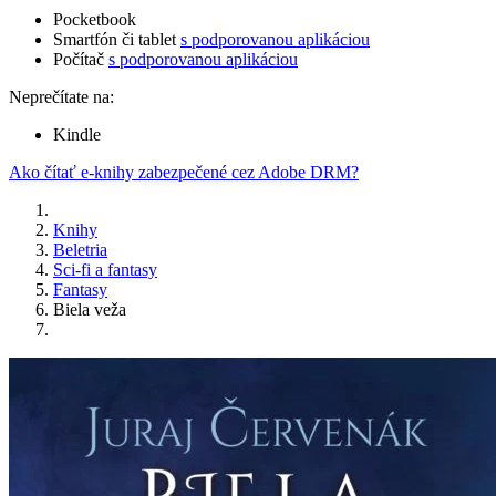
Pocketbook
Smartfón či tablet
s podporovanou aplikáciou
Počítač
s podporovanou aplikáciou
Neprečítate na:
Kindle
Ako čítať e-knihy zabezpečené cez Adobe DRM?
Knihy
Beletria
Sci-fi a fantasy
Fantasy
Biela veža