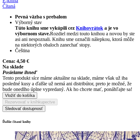
E-kniha
Čítaná
Pevná väzba s prebalom
Výborný stav
Túto knihu sme vykúpili cez
Knihovrátok
a je vo
výbornom stave.
Rozdiel medzi touto knihou a novou by ste
asi ani nespoznali. Knihu sme označili nálepkou, ktorá môže
na niektorých obaloch zanechať stopy.
Čeština
Cena:
4,50 €
Na sklade
Posielame ihneď
Tento produkt síce máme aktuálne na sklade, máme však už iba
posledné kusy a ďalšie už nemá ani distribútor, preto je možné, že
bude onedlho úplne vypredaný. Ak ho chcete mať, ponáhľajte sa!
Vložiť do košíka
Rezervovať v kníhkupectve
Sledovať dostupnosť
Ďalšie čítané knihy