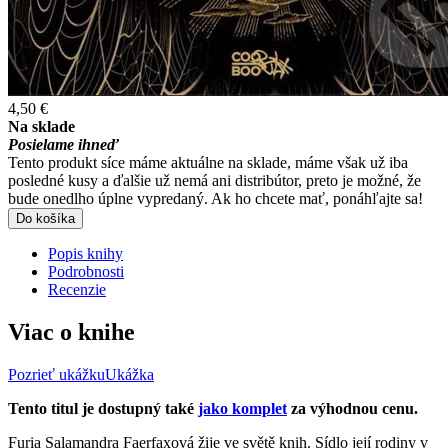
4,50 €
Na sklade
Posielame ihneď
Tento produkt síce máme aktuálne na sklade, máme však už iba
posledné kusy a ďalšie už nemá ani distribútor, preto je možné, že
bude onedlho úplne vypredaný. Ak ho chcete mať, ponáhľajte sa!
Do košíka
Popis knihy
Podrobnosti
Recenzie
Viac o knihe
Pozrieť ukážku
Ukážka
Tento titul je dostupný také
jako komplet
za výhodnou cenu.
Furia Salamandra Faerfaxová žije ve světě knih. Sídlo její rodiny v