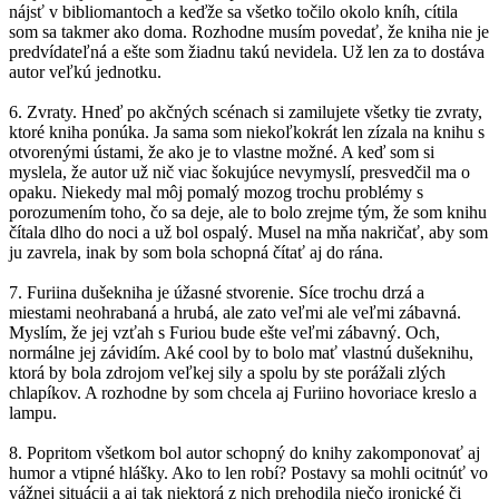
nájsť v bibliomantoch a keďže sa všetko točilo okolo kníh, cítila
som sa takmer ako doma. Rozhodne musím povedať, že kniha nie je
predvídateľná a ešte som žiadnu takú nevidela. Už len za to dostáva
autor veľkú jednotku.
6. Zvraty. Hneď po akčných scénach si zamilujete všetky tie zvraty,
ktoré kniha ponúka. Ja sama som niekoľkokrát len zízala na knihu s
otvorenými ústami, že ako je to vlastne možné. A keď som si
myslela, že autor už nič viac šokujúce nevymyslí, presvedčil ma o
opaku. Niekedy mal môj pomalý mozog trochu problémy s
porozumením toho, čo sa deje, ale to bolo zrejme tým, že som knihu
čítala dlho do noci a už bol ospalý. Musel na mňa nakričať, aby som
ju zavrela, inak by som bola schopná čítať aj do rána.
7. Furiina dušekniha je úžasné stvorenie. Síce trochu drzá a
miestami neohrabaná a hrubá, ale zato veľmi ale veľmi zábavná.
Myslím, že jej vzťah s Furiou bude ešte veľmi zábavný. Och,
normálne jej závidím. Aké cool by to bolo mať vlastnú dušeknihu,
ktorá by bola zdrojom veľkej sily a spolu by ste porážali zlých
chlapíkov. A rozhodne by som chcela aj Furiino hovoriace kreslo a
lampu.
8. Popritom všetkom bol autor schopný do knihy zakomponovať aj
humor a vtipné hlášky. Ako to len robí? Postavy sa mohli ocitnúť vo
vážnej situácii a aj tak niektorá z nich prehodila niečo ironické či