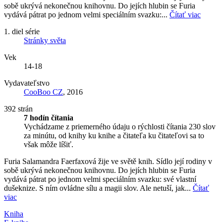
sobě ukrývá nekonečnou knihovnu. Do jejích hlubin se Furia
vydává pátrat po jednom velmi speciálním svazku:...
Čítať viac
1. diel série
Stránky světa
Vek
14-18
Vydavateľstvo
CooBoo CZ
, 2016
392 strán
7 hodín čítania
Vychádzame z priemerného údaju o rýchlosti čítania 230 slov
za minútu, od knihy ku knihe a čitateľa ku čitateľovi sa to
však môže líšiť.
Furia Salamandra Faerfaxová žije ve světě knih. Sídlo její rodiny v
sobě ukrývá nekonečnou knihovnu. Do jejích hlubin se Furia
vydává pátrat po jednom velmi speciálním svazku: své vlastní
dušeknize. S ním ovládne sílu a magii slov. Ale netuší, jak...
Čítať
viac
Kniha