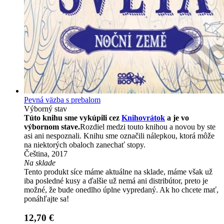
Pevná väzba s prebalom
Výborný stav
Túto knihu sme vykúpili cez
Knihovrátok
a je vo
výbornom stave.
Rozdiel medzi touto knihou a novou by ste
asi ani nespoznali. Knihu sme označili nálepkou, ktorá môže
na niektorých obaloch zanechať stopy.
Čeština, 2017
Na sklade
Tento produkt síce máme aktuálne na sklade, máme však už
iba posledné kusy a ďalšie už nemá ani distribútor, preto je
možné, že bude onedlho úplne vypredaný. Ak ho chcete mať,
ponáhľajte sa!
12,70 €