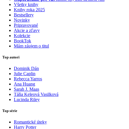
Všetky knihy
Knihy roka 2025
Bestsellery
Novinky
Pripravované
Akcie a zľavy
Kolekcie
BookTok
Mám záujem o titul
Top autori
Dominik Dán
Julie Caplin
Rebecca Yarros
Ana Huang
Sarah J. Maas
Táňa Keleová Vasilková
Lucinda Riley
Top série
Romantické úteky
Harry Potter