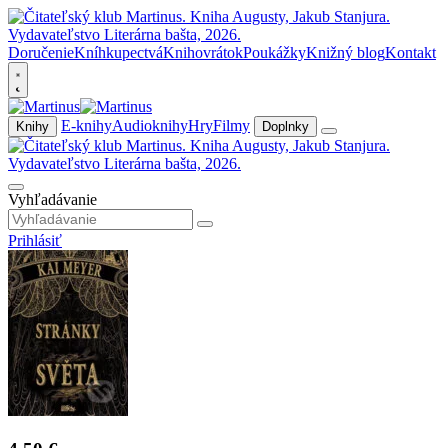
Doručenie
Kníhkupectvá
Knihovrátok
Poukážky
Knižný blog
Kontakt
E-knihy
Audioknihy
Hry
Filmy
Knihy
Doplnky
Vyhľadávanie
Prihlásiť