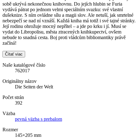
sobě ukrývá nekonečnou knihovnu. Do jejích hlubin se Furia
vydává pátrat po jednom velmi speciálním svazku: své vlastní
dušeknize. S ním ovládne sílu a magii slov. Ale netuší, jak smrtelné
nebezpečí se nad ní vznáší. Každá kniha má totiž i své tajné stránky.
Její rodinu ohrožuje mocný nepřítel – a jde po krku i jí. Musí se
vydat do Libropolisu, města ztracených knihkupectví, ovšem
nebude to snadná cesta. Boj proti vládcům bibliomantiky právě
začíná!
Čítať viac
Naše katalógové číslo
762017
Originálny názov
Die Seiten der Welt
Počet strán
392
Väzba
pevná väzba s prebalom
Rozmer
145×205 mm