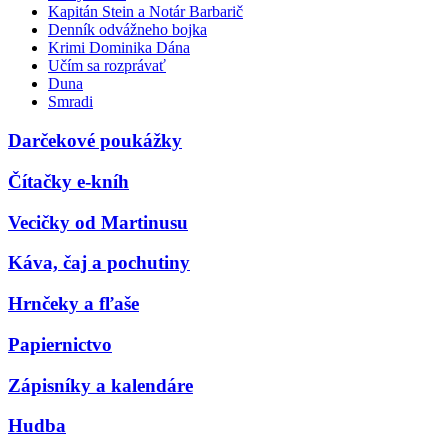
Kapitán Stein a Notár Barbarič
Denník odvážneho bojka
Krimi Dominika Dána
Učím sa rozprávať
Duna
Smradi
Darčekové poukážky
Čítačky e-kníh
Vecičky od Martinusu
Káva, čaj a pochutiny
Hrnčeky a fľaše
Papiernictvo
Zápisníky a kalendáre
Hudba