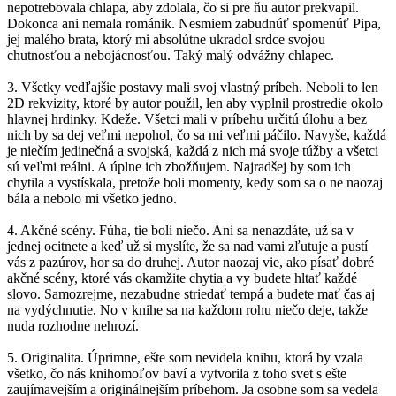
nepotrebovala chlapa, aby zdolala, čo si pre ňu autor prekvapil.
Dokonca ani nemala románik. Nesmiem zabudnúť spomenúť Pipa,
jej malého brata, ktorý mi absolútne ukradol srdce svojou
chutnosťou a nebojácnosťou. Taký malý odvážny chlapec.
3. Všetky vedľajšie postavy mali svoj vlastný príbeh. Neboli to len
2D rekvizity, ktoré by autor použil, len aby vyplnil prostredie okolo
hlavnej hrdinky. Kdeže. Všetci mali v príbehu určitú úlohu a bez
nich by sa dej veľmi nepohol, čo sa mi veľmi páčilo. Navyše, každá
je niečím jedinečná a svojská, každá z nich má svoje túžby a všetci
sú veľmi reálni. A úplne ich zbožňujem. Najradšej by som ich
chytila a vystískala, pretože boli momenty, kedy som sa o ne naozaj
bála a nebolo mi všetko jedno.
4. Akčné scény. Fúha, tie boli niečo. Ani sa nenazdáte, už sa v
jednej ocitnete a keď už si myslíte, že sa nad vami zľutuje a pustí
vás z pazúrov, hor sa do druhej. Autor naozaj vie, ako písať dobré
akčné scény, ktoré vás okamžite chytia a vy budete hltať každé
slovo. Samozrejme, nezabudne striedať tempá a budete mať čas aj
na vydýchnutie. No v knihe sa na každom rohu niečo deje, takže
nuda rozhodne nehrozí.
5. Originalita. Úprimne, ešte som nevidela knihu, ktorá by vzala
všetko, čo nás knihomoľov baví a vytvorila z toho svet s ešte
zaujímavejším a originálnejším príbehom. Ja osobne som sa vedela