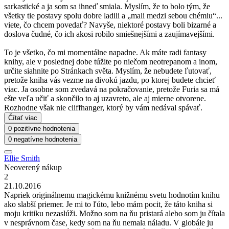
sarkastické a ja som sa ihneď smiala. Myslím, že to bolo tým, že
všetky tie postavy spolu dobre ladili a „mali medzi sebou chémiu“...
viete, čo chcem povedať? Navyše, niektoré postavy boli bizarné a
doslova čudné, čo ich akosi robilo smiešnejšími a zaujímavejšími.
To je všetko, čo mi momentálne napadne. Ak máte radi fantasy
knihy, ale v poslednej dobe túžite po niečom neotrepanom a inom,
určite siahnite po Stránkach světa. Myslím, že nebudete ľutovať,
pretože kniha vás vezme na divokú jazdu, po ktorej budete chcieť
viac. Ja osobne som zvedavá na pokračovanie, pretože Furia sa má
ešte veľa učiť a skončilo to aj uzavreto, ale aj mierne otvorene.
Rozhodne však nie cliffhanger, ktorý by vám nedával spávať.
Čítať viac
0 pozitívne hodnotenia
0 negatívne hodnotenia
Ellie Smith
Neoverený nákup
2
21.10.2016
Napriek originálnemu magickému knižnému svetu hodnotím knihu
ako slabší priemer. Je mi to ľúto, lebo mám pocit, že táto kniha si
moju kritiku nezaslúži. Možno som na ňu pristará alebo som ju čítala
v nesprávnom čase, kedy som na ňu nemala náladu. V globále ju