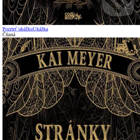
Pozrieť ukážku
Ukážka
Čítaná