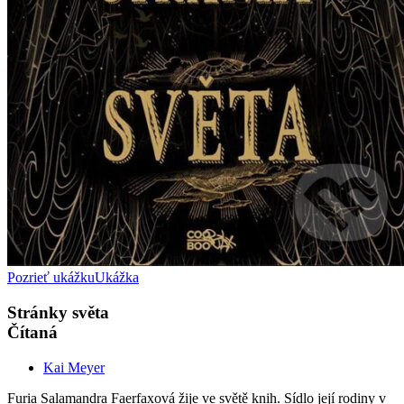
Pozrieť ukážku
Ukážka
Stránky světa
Čítaná
Kai Meyer
Furia Salamandra Faerfaxová žije ve světě knih. Sídlo její rodiny v