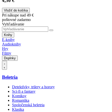
4,50 €
Vložiť do košíka
Pri nákupe nad 49 €
poštovné zadarmo
Vyhľadávanie
Knihy
E-knihy
Audioknihy
Hry
Filmy
Doplnky
Beletria
Detektívky, trilery a horory
Sci-fi a fantasy
Komiksy
Romantika
Spoločenská beletria
Klasika