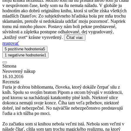
moju kritiku nezaslúži. Možno som na ňu pristará alebo som ju čítala
v nesprávnom čase, kedy som na ňu nemala náladu. V globále ju
hodnotím ako dobrú originálnu knihu, ktorá si určite získa všetkých
mladších čitateľov. Zo subjektívneho hľadiska bola pre mňa trochu
sklamaním, pretože si nedokázala udržať moju pozornosť. Napriek
tomu má mnoho plusov. Postavy nám boli pekne predstavené,
súvislosti a zápletka postupne odhalované, dej vygradovaný,
„knižný svet“ krásne vysvetlený.
Čítať viac
reagovať
5 pozitívne hodnotenia
5
1 negatívne hodnotenie
1
Simona
Neoverený nákup
16.10.2016
Recenzia
Furia je dcérou bibliomanta, človeka, ktorý dokáže čerpať silu z
kníh. Spolu so svojím bratom Pipom a otcom bývajú v rezidencii,
pod ktorou sa nachádzajú katakomby plné kníh. Niektoré ulice
dokonca nemajú svoje konce. Číha tam veľa príbehov, niektoré
dobré, iné nebezpečné. No najväčšie nebezpečenstvo predstavujú
ľudia a ich túžba po moci.
Zo začiatku som si knihou nebola veľmi istá. Nebola som veľmi v
nálade čítať, cítila som tam trochu magického realizmu, na ktorý