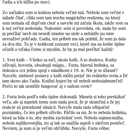
ľudia a ich túžba po moci.
Zo začiatku som si knihou nebola veľmi istá. Nebola som veľmi v
nálade čítať, cítila som tam trochu magického realizmu, na ktorý
som nemala už dupľom chuť a navyše mi začala škola, takže som sa
k nej veľmi nedostala. Nakoniec som si povedala, ok, mala by som
ju prečítať nech mi nesedí smutne na stole a nehádže po mne
nevraživé pohľady. Ľudia, ten príbeh ma tak pohltil, že som ju dala
za dva dni. Tu je v krátkosti zoznam vecí, ktoré ma na knihe úplne
očarili a vďaka čomu si myslím, že by ju mal prečítať každý:
1. Svet kníh – Všetko sa točí, okolo kníh. A to doslova. Knihy
ožívajú, hovoria, obsahujú mágiu... Furia, hlavná hrdinka, sa
dokonca cez jednu spojí s mladíkom z 19. st. Nie je to úžasné?
Navyše, niektoré postavy z kníh môžu prejsť do reálneho sveta a žiť
tam skoro ako ľudia. Knižní frajeri by už neboli nedosiahnuteľní!
Prečo to tak nemôže fungovať aj v našom svete?
2. Furia bola podľa mňa úplne dokonalá. Musela si toho preskákať
veľa, ale aj napriek tomu som mala pocit, že je skutočná a že jej
reakcie sú prirodzené situácii. Navyše mala rada uštipačné
poznámky, čo len príbeh oživilo. Páčilo sa mi, že to nebola hrdinka,
ktorá sa bila o to, aby mohla zachrániť svet. Nebola najmocnejšia,
nebola najšikovnejšia, no aj tak sa snažila aspoň v niečom pomôcť.
Neviem, ja som si ju veľmi obľúbila. Navyše, Furia vôbec