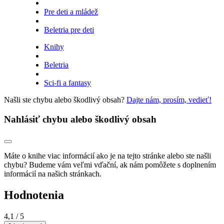
Pre deti a mládež
Beletria pre deti
Knihy
Beletria
Sci-fi a fantasy
Našli ste chybu alebo škodlivý obsah?
Dajte nám, prosím, vedieť!
Nahlásiť chybu alebo škodlivý obsah
Máte o knihe viac informácií ako je na tejto stránke alebo ste našli
chybu? Budeme vám veľmi vďační, ak nám pomôžete s doplnením
informácií na našich stránkach.
Hodnotenia
4,1
/ 5