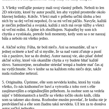
3. Všetky vedľajšie postavy mali svoj vlastný príbeh. Neboli to len
2D rekvizity, ktoré by autor použil, len aby vyplnil prostredie okolo
hlavnej hrdinky. Kdeže. Všetci mali v príbehu určitú úlohu a bez
nich by sa dej veľmi nepohol, čo sa mi veľmi páčilo. Navyše, každá
je niečím jedinečná a svojská, každá z nich má svoje túžby a všetci
sú veľmi reálni. A úplne ich zbožňujem. Najradšej by som ich
chytila a vystískala, pretože boli momenty, kedy som sa o ne naozaj
bála a nebolo mi všetko jedno.
4. Akčné scény. Fúha, tie boli niečo. Ani sa nenazdáte, už sa v
jednej ocitnete a keď už si myslíte, že sa nad vami zľutuje a pustí
vás z pazúrov, hor sa do druhej. Autor naozaj vie, ako písať dobré
akčné scény, ktoré vás okamžite chytia a vy budete hltať každé
slovo. Samozrejme, nezabudne striedať tempá a budete mať čas aj
na vydýchnutie. No v knihe sa na každom rohu niečo deje, takže
nuda rozhodne nehrozí.
5. Originalita. Úprimne, ešte som nevidela knihu, ktorá by vzala
všetko, čo nás knihomoľov baví a vytvorila z toho svet s ešte
zaujímavejším a originálnejším príbehom. Ja osobne som sa vedela
nájsť v bibliomantoch a keďže sa všetko točilo okolo kníh, cítila
som sa takmer ako doma. Rozhodne musím povedať, že kniha nie je
predvídateľná a ešte som žiadnu takú nevidela. Už len za to dostáva
autor veľkú jednotku.