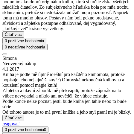
hodnotím ako dobrú originálnu knihu, ktorá si určite získa všetkých
mladších čitateľov. Zo subjektívneho hľadiska bola pre mňa trochu
sklamaním, pretože si nedokázala udržať moju pozornosť. Napriek
tomu má mnoho plusov. Postavy nám boli pekne predstavené,
súvislosti a zápletka postupne odhalované, dej vygradovaný,
„knižný svet“ krásne vysvetlený.
Čítať viac
0 pozitívne hodnotenia
0 negatívne hodnotenia
Simona
Neoverený nákup
4.1.2017
Kniha je podle mě úplně ideální pro každého knihomola, protože
popisuje jeho nejtajnější sny! :) Obrovská nekonečná knihovna a
kouzlení pomocí magie knih!
Zápletka a hlavní záporák mě překvapili, protože záporák na to
vůbec nevypadal a nikdo ani nevěděl, že vůbec existuje.
Podle konce nelze poznat, jestli bude kniha jen tahle nebo to bude
série.
Od tohoto autora je to má první knížka a jeho styl psaní mi je blízký.
Čítať viac
reagovať
0 pozitívne hodnotenia
0