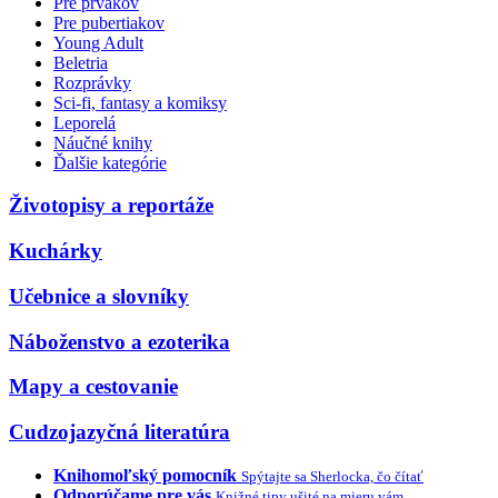
Pre prvákov
Pre pubertiakov
Young Adult
Beletria
Rozprávky
Sci-fi, fantasy a komiksy
Leporelá
Náučné knihy
Ďalšie kategórie
Životopisy a reportáže
Kuchárky
Učebnice a slovníky
Náboženstvo a ezoterika
Mapy a cestovanie
Cudzojazyčná literatúra
Knihomoľský pomocník
Spýtajte sa Sherlocka, čo čítať
Odporúčame pre vás
Knižné tipy ušité na mieru vám