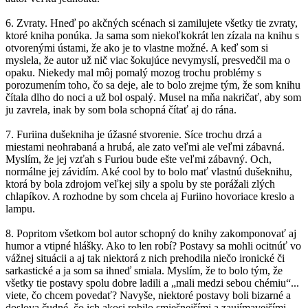
6. Zvraty. Hneď po akčných scénach si zamilujete všetky tie zvraty,
ktoré kniha ponúka. Ja sama som niekoľkokrát len zízala na knihu s
otvorenými ústami, že ako je to vlastne možné. A keď som si
myslela, že autor už nič viac šokujúce nevymyslí, presvedčil ma o
opaku. Niekedy mal môj pomalý mozog trochu problémy s
porozumením toho, čo sa deje, ale to bolo zrejme tým, že som knihu
čítala dlho do noci a už bol ospalý. Musel na mňa nakričať, aby som
ju zavrela, inak by som bola schopná čítať aj do rána.
7. Furiina dušekniha je úžasné stvorenie. Síce trochu drzá a
miestami neohrabaná a hrubá, ale zato veľmi ale veľmi zábavná.
Myslím, že jej vzťah s Furiou bude ešte veľmi zábavný. Och,
normálne jej závidím. Aké cool by to bolo mať vlastnú dušeknihu,
ktorá by bola zdrojom veľkej sily a spolu by ste porážali zlých
chlapíkov. A rozhodne by som chcela aj Furiino hovoriace kreslo a
lampu.
8. Popritom všetkom bol autor schopný do knihy zakomponovať aj
humor a vtipné hlášky. Ako to len robí? Postavy sa mohli ocitnúť vo
vážnej situácii a aj tak niektorá z nich prehodila niečo ironické či
sarkastické a ja som sa ihneď smiala. Myslím, že to bolo tým, že
všetky tie postavy spolu dobre ladili a „mali medzi sebou chémiu“...
viete, čo chcem povedať? Navyše, niektoré postavy boli bizarné a
doslova čudné, čo ich akosi robilo smiešnejšími a zaujímavejšími.