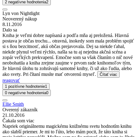
2 negatívne hodnotenia
2
Lyn von Nightlight
Neoverený nákup
8.11.2016
Dalo sa
Kniha je veľmi dobre napísaná a podľa mňa aj preložená. Hlavná
postava je občas trochu... otravná, inokedy som mala problém spojiť
si s ňou bezcitnosť, akú občas prejavovala. Dej sa niekde ťahal,
niekde plynul veľmi rýchlo, našla sa tu aj nejedna akčná scéna a
zopár veľkých prekvapení. Emočne som sa však čítaním o nič nové
neobohatila a kniha zrejme zaujme v prvom rade knihomoľov tým,
že hlavnú úlohu tu zohrávajú samotné knihy, či už ako ľudia, alebo
ako svety. Pri čítaní musíte mať otvorenú myseľ.
Čítať viac
reagovať
1 pozitívne hodnotenie
1
0 negatívne hodnotenia
0
Ellie Smith
Overený zákazník
21.10.2016
Čakala som viac
Napriek originálnemu magickému knižnému svetu hodnotím knihu
ako slabší priemer. Je mi to ľúto, lebo mám pocit, že táto kniha si