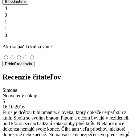
9 hodnotení
4
3
1
1
0
Ako sa páčila kniha vám?
Pridať recenziu
Recenzie čitateľov
Simona
Neoverený nákup
5
16.10.2016
Furia je dcérou bibliomanta, človeka, ktorý dokáže čerpať silu z
kníh. Spolu so svojím bratom Pipom a otcom bývajú v rezidencii,
pod ktorou sa nachádzajú katakomby plné kníh. Niektoré ulice
dokonca nemajú svoje konce. Číha tam veľa príbehov, niektoré
dobré, iné nebezpečné. No najväčšie nebezpečenstvo predstavujú