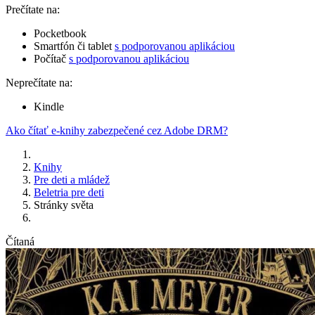
Prečítate na:
Pocketbook
Smartfón či tablet
s podporovanou aplikáciou
Počítač
s podporovanou aplikáciou
Neprečítate na:
Kindle
Ako čítať e-knihy zabezpečené cez Adobe DRM?
Knihy
Pre deti a mládež
Beletria pre deti
Stránky světa
Čítaná