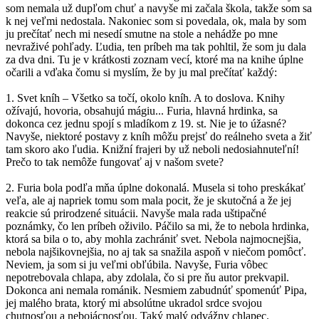
som nemala už dupľom chuť a navyše mi začala škola, takže som sa
k nej veľmi nedostala. Nakoniec som si povedala, ok, mala by som
ju prečítať nech mi nesedí smutne na stole a nehádže po mne
nevraživé pohľady. Ľudia, ten príbeh ma tak pohltil, že som ju dala
za dva dni. Tu je v krátkosti zoznam vecí, ktoré ma na knihe úplne
očarili a vďaka čomu si myslím, že by ju mal prečítať každý:
1. Svet kníh – Všetko sa točí, okolo kníh. A to doslova. Knihy
ožívajú, hovoria, obsahujú mágiu... Furia, hlavná hrdinka, sa
dokonca cez jednu spojí s mladíkom z 19. st. Nie je to úžasné?
Navyše, niektoré postavy z kníh môžu prejsť do reálneho sveta a žiť
tam skoro ako ľudia. Knižní frajeri by už neboli nedosiahnuteľní!
Prečo to tak nemôže fungovať aj v našom svete?
2. Furia bola podľa mňa úplne dokonalá. Musela si toho preskákať
veľa, ale aj napriek tomu som mala pocit, že je skutočná a že jej
reakcie sú prirodzené situácii. Navyše mala rada uštipačné
poznámky, čo len príbeh oživilo. Páčilo sa mi, že to nebola hrdinka,
ktorá sa bila o to, aby mohla zachrániť svet. Nebola najmocnejšia,
nebola najšikovnejšia, no aj tak sa snažila aspoň v niečom pomôcť.
Neviem, ja som si ju veľmi obľúbila. Navyše, Furia vôbec
nepotrebovala chlapa, aby zdolala, čo si pre ňu autor prekvapil.
Dokonca ani nemala románik. Nesmiem zabudnúť spomenúť Pipa,
jej malého brata, ktorý mi absolútne ukradol srdce svojou
chutnosťou a nebojácnosťou. Taký malý odvážny chlapec.