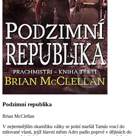
Podzimní republika
Brian McClellan
V nejtemnějším okamžiku války se polní maršál Tamás vrací do
milované vlasti, jejíž hlavní město Adro padlo poprvé v dějinách do