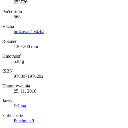
253726
Počet strán
568
Väzba
brožovaná väzba
Rozmer
130×200 mm
Hmotnosť
530 g
ISBN
9788071976202
Dátum vydania
25. 11. 2016
Jazyk
čeština
3. diel série
Prachmistři