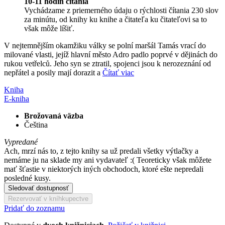
10-11 hodín čítania
Vychádzame z priemerného údaju o rýchlosti čítania 230 slov
za minútu, od knihy ku knihe a čitateľa ku čitateľovi sa to
však môže líšiť.
V nejtemnějším okamžiku války se polní maršál Tamás vrací do
milované vlasti, jejíž hlavní město Adro padlo poprvé v dějinách do
rukou vetřelců. Jeho syn se ztratil, spojenci jsou k nerozeznání od
nepřátel a posily mají dorazit a
Čítať viac
Kniha
E-kniha
Brožovaná väzba
Čeština
Vypredané
Ach, mrzí nás to, z tejto knihy sa už predali všetky výtlačky a
nemáme ju na sklade my ani vydavateľ :( Teoreticky však môžete
mať šťastie v niektorých iných obchodoch, ktoré ešte nepredali
posledné kusy.
Sledovať dostupnosť
Rezervovať v kníhkupectve
Pridať do zoznamu