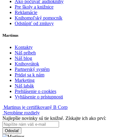
Ako počúvať audioknihy
Pre školy a knižnice
Reklamácie
Knihomoľský pomocník
Odstúpiť od zmluvy
Martinus
Kontakty
Náš príbeh
Náš blog
Knihovrátok
Partnerský systém
Pridaj sa k nám
Marketing
Náš labák
Prehlásenie o cookies
Vyhlásenie o prístupnosti
Martinus je certifikovaný B Corp
Nerobíme rozdiely
Najlepšie novinky sú tie knižné. Získajte ich ako prví:
Odoslať