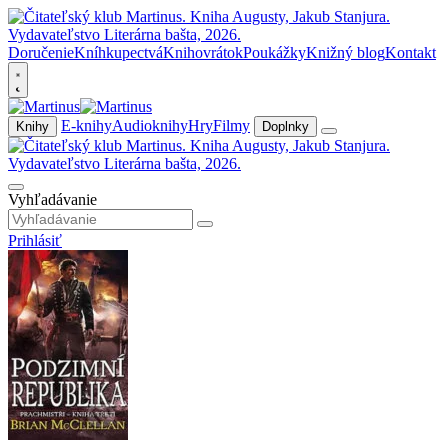
Doručenie
Kníhkupectvá
Knihovrátok
Poukážky
Knižný blog
Kontakt
E-knihy
Audioknihy
Hry
Filmy
Knihy
Doplnky
Vyhľadávanie
Prihlásiť