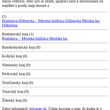
rukou vetřelců. Jeho syn se ztratil, spojenci jsou k nerozeznání od
nepřátel a posily mají dorazit a
(1)
Bratislava-Dúbravka -
Miestna knižnica Dúbravka
Miestna kn.
Dúbravka
Bratislavský kraj (1)
Bratislava -
Mestská knižnica
Mestská kn.
Banskobystrický kraj (0)
Košický kraj (0)
Nitriansky kraj (0)
Prešovský kraj (0)
Trenčiansky kraj (0)
Trnavský kraj (0)
Žilinský kraj (0)
Zdroj informácií:
Infogate.sk
. Údaje hovoria o tom, že kniha je v