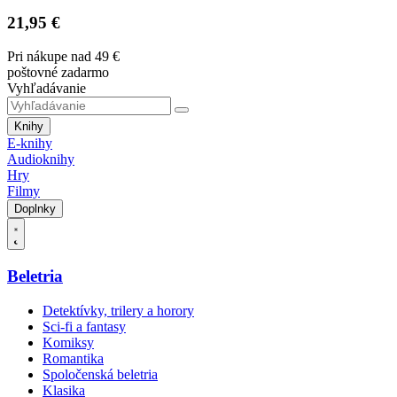
21,95 €
Pri nákupe nad 49 €
poštovné zadarmo
Vyhľadávanie
Knihy
E-knihy
Audioknihy
Hry
Filmy
Doplnky
Beletria
Detektívky, trilery a horory
Sci-fi a fantasy
Komiksy
Romantika
Spoločenská beletria
Klasika