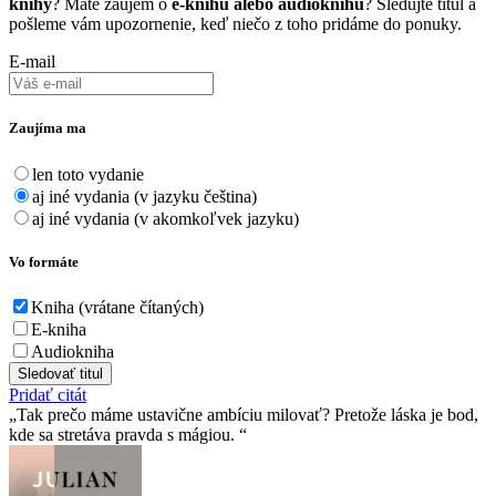
knihy
? Máte záujem o
e-knihu alebo audioknihu
? Sledujte titul a
pošleme vám upozornenie, keď niečo z toho pridáme do ponuky.
E-mail
Zaujíma ma
len toto vydanie
aj iné vydania (v jazyku čeština)
aj iné vydania (v akomkoľvek jazyku)
Vo formáte
Kniha (vrátane čítaných)
E-kniha
Audiokniha
Sledovať titul
Pridať citát
Tak prečo máme ustavične ambíciu milovať? Pretože láska je bod,
kde sa stretáva pravda s mágiou.