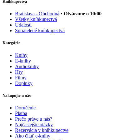
Kníhkupectvá
Bratislava - Obchodná
• Otvárame o 10:00
Všetky kníhkupectvá
Udalosti
Spriatelené kníhkupectvá
Kategórie
Knihy
E-knihy
Audioknihy
Hry
Filmy
Doplnky
Nakupujte u nás
Doručenie
Platba
Prečo práve u nás?
Najčastejšie otázky
Rezervácia v kníhkupectve
Ako čítať e-knihy