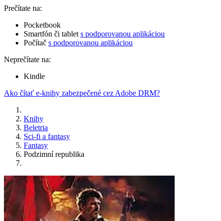
Prečítate na:
Pocketbook
Smartfón či tablet
s podporovanou aplikáciou
Počítač
s podporovanou aplikáciou
Neprečítate na:
Kindle
Ako čítať e-knihy zabezpečené cez Adobe DRM?
Knihy
Beletria
Sci-fi a fantasy
Fantasy
Podzimní republika