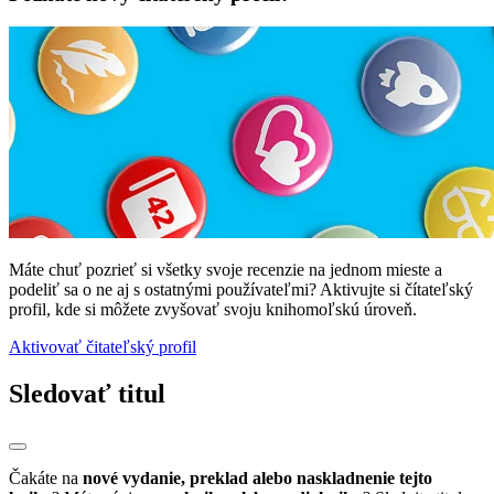
Máte chuť pozrieť si všetky svoje recenzie na jednom mieste a
podeliť sa o ne aj s ostatnými používateľmi? Aktivujte si čítateľský
profil, kde si môžete zvyšovať svoju knihomoľskú úroveň.
Aktivovať čitateľský profil
Sledovať titul
Čakáte na
nové vydanie, preklad alebo naskladnenie tejto