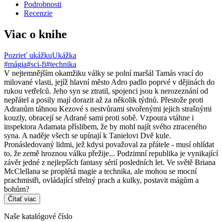
Podrobnosti
Recenzie
Viac o knihe
Pozrieť ukážku
Ukážka
#mágia
#sci-fi
#technika
V nejtemnějším okamžiku války se polní maršál Tamás vrací do
milované vlasti, jejíž hlavní město Adro padlo poprvé v dějinách do
rukou vetřelců. Jeho syn se ztratil, spojenci jsou k nerozeznání od
nepřátel a posily mají dorazit až za několik týdnů. Přestože proti
Adranům táhnou Kezové s nestvůrami stvořenými jejich strašnými
kouzly, obracejí se Adrané sami proti sobě. Vzpoura vtáhne i
inspektora Adamata příslibem, že by mohl najít svého ztraceného
syna. A naděje všech se upínají k Tanielovi Dvě kule.
Pronásledovaný lidmi, jež kdysi považoval za přátele - musí ohlídat
to, že země hroznou válku přežije... Podzimní republika je vynikající
závěr jedné z nejlepších fantasy sérií posledních let. Ve světě Briana
McClellana se proplétá magie a technika, ale mohou se mocní
prachmistři, ovládající střelný prach a kulky, postavit mágům a
bohům?
Čítať viac
Naše katalógové číslo