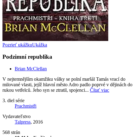
Pozrieť ukážku
Ukážka
Podzimní republika
Brian McClellan
V nejtemnějším okamžiku války se polní maršál Tamás vrací do
milované vlasti, jejíž hlavní město Adro padlo poprvé v dějinách do
rukou vetřelců. Jeho syn se ztratil, spojenci...
Čítať viac
3. diel série
Prachmistři
Vydavateľstvo
Talpress
, 2016
568 strán