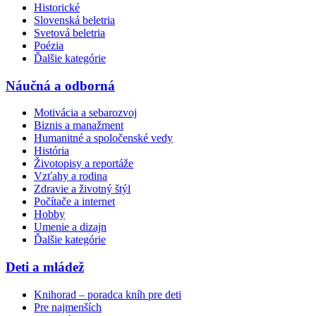
Historické
Slovenská beletria
Svetová beletria
Poézia
Ďalšie kategórie
Náučná a odborná
Motivácia a sebarozvoj
Biznis a manažment
Humanitné a spoločenské vedy
História
Životopisy a reportáže
Vzťahy a rodina
Zdravie a životný štýl
Počítače a internet
Hobby
Umenie a dizajn
Ďalšie kategórie
Deti a mládež
Knihorad – poradca kníh pre deti
Pre najmenších