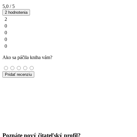
5,0
/ 5
2 hodnotenia
2
0
0
0
0
Ako sa páčila kniha vám?
Pridať recenziu
Poznáte nový čitateľský profil?