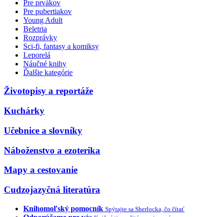
Pre prvákov
Pre pubertiakov
Young Adult
Beletria
Rozprávky
Sci-fi, fantasy a komiksy
Leporelá
Náučné knihy
Ďalšie kategórie
Životopisy a reportáže
Kuchárky
Učebnice a slovníky
Náboženstvo a ezoterika
Mapy a cestovanie
Cudzojazyčná literatúra
Knihomoľský pomocník
Spýtajte sa Sherlocka, čo čítať