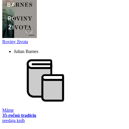
Roviny života
Julian Barnes
Máme
35-ročnú tradíciu
predaja kníh