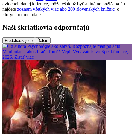
evidencii danej knižnice, môže však už byť aktuálne požičaná. Tu
nájdete
zoznam všetkých viac ako 200 slovenských knižníc
, o
ktorých máme údaje.
Naši škriatkovia odporúčajú
Predchádzajúce
Ďalšie