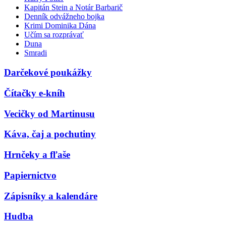
Kapitán Stein a Notár Barbarič
Denník odvážneho bojka
Krimi Dominika Dána
Učím sa rozprávať
Duna
Smradi
Darčekové poukážky
Čítačky e-kníh
Vecičky od Martinusu
Káva, čaj a pochutiny
Hrnčeky a fľaše
Papiernictvo
Zápisníky a kalendáre
Hudba