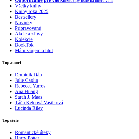
Odporúčame pre vás
Knižné tipy ušité na mieru vám
Všetky knihy
Knihy roka 2025
Bestsellery
Novinky
Pripravované
Akcie a zľavy
Kolekcie
BookTok
Mám záujem o titul
Top autori
Dominik Dán
Julie Caplin
Rebecca Yarros
Ana Huang
Sarah J. Maas
Táňa Keleová Vasilková
Lucinda Riley
Top série
Romantické úteky
Harry Potter