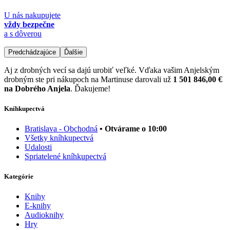
U nás nakupujete
vždy bezpečne
a s dôverou
Predchádzajúce
Ďalšie
Aj z drobných vecí sa dajú urobiť veľké. Vďaka vašim Anjelským
drobným ste pri nákupoch na Martinuse darovali už
1 501 846,00 €
na Dobrého Anjela
. Ďakujeme!
Kníhkupectvá
Bratislava - Obchodná
• Otvárame o 10:00
Všetky kníhkupectvá
Udalosti
Spriatelené kníhkupectvá
Kategórie
Knihy
E-knihy
Audioknihy
Hry