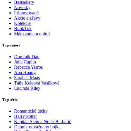
Bestsellery
Novinky
Pripravované
Akcie a zľavy
Kolekcie
BookTok
Mám záujem o titul
Top autori
Dominik Dán
Julie Caplin
Rebecca Yarros
Ana Huang
Sarah J. Maas
Táňa Keleová Vasilková
Lucinda Riley
Top série
Romantické úteky
Harry Potter
Kapitán Stein a Notár Barbarič
Denník odvážneho bojka