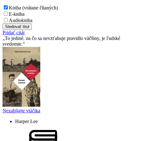
Kniha (vrátane čítaných)
E-kniha
Audiokniha
Sledovať titul
Pridať citát
To jediné, na čo sa nevzťahuje pravidlo väčšiny, je ľudské
svedomie.
Nezabíjajte vtáčika
Harper Lee