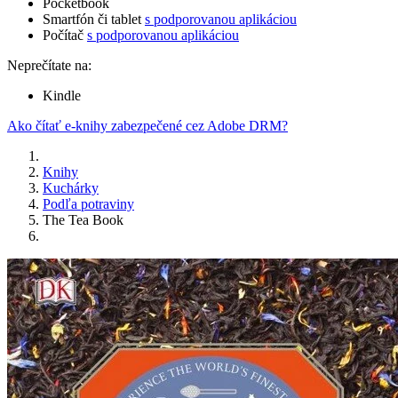
Pocketbook
Smartfón či tablet
s podporovanou aplikáciou
Počítač
s podporovanou aplikáciou
Neprečítate na:
Kindle
Ako čítať e-knihy zabezpečené cez Adobe DRM?
Knihy
Kuchárky
Podľa potraviny
The Tea Book