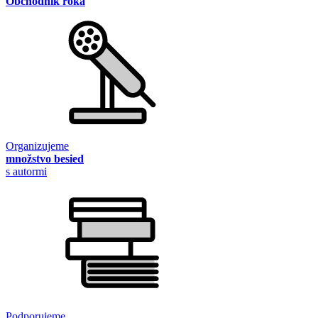
Obchodník roka
Organizujeme
množstvo besied
s autormi
Podporujeme