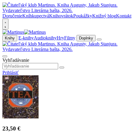
Doručenie
Kníhkupectvá
Knihovrátok
Poukážky
Knižný blog
Kontakt
E-knihy
Audioknihy
Hry
Filmy
Knihy
Doplnky
Vyhľadávanie
Prihlásiť
23,50 €