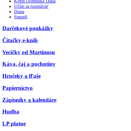
Krimi Dominika Dána
Učím sa rozprávať
Duna
Smradi
Darčekové poukážky
Čítačky e-kníh
Vecičky od Martinusu
Káva, čaj a pochutiny
Hrnčeky a fľaše
Papiernictvo
Zápisníky a kalendáre
Hudba
LP platne