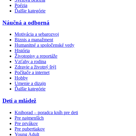
Poézia
Ďalšie kategórie
Náučná a odborná
Motivácia a sebarozvoj
Biznis a manažment
Humanitné a spoločenské vedy
História
Životopisy a reportáže
Vzťahy a rodina
Zdravie a životný štýl
Počítače a internet
Hobby
Umenie a dizajn
Ďalšie kategórie
Deti a mládež
Knihorad – poradca kníh pre deti
Pre najmenších
Pre prvákov
Pre pubertiakov
Young Adult