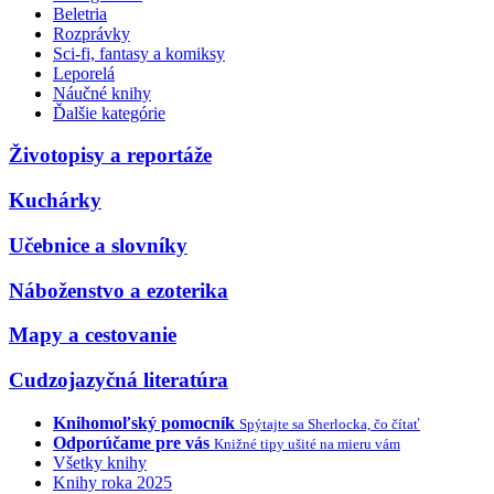
Beletria
Rozprávky
Sci-fi, fantasy a komiksy
Leporelá
Náučné knihy
Ďalšie kategórie
Životopisy a reportáže
Kuchárky
Učebnice a slovníky
Náboženstvo a ezoterika
Mapy a cestovanie
Cudzojazyčná literatúra
Knihomoľský pomocník
Spýtajte sa Sherlocka, čo čítať
Odporúčame pre vás
Knižné tipy ušité na mieru vám
Všetky knihy
Knihy roka 2025