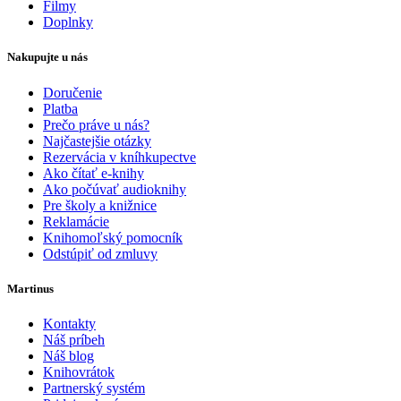
Filmy
Doplnky
Nakupujte u nás
Doručenie
Platba
Prečo práve u nás?
Najčastejšie otázky
Rezervácia v kníhkupectve
Ako čítať e-knihy
Ako počúvať audioknihy
Pre školy a knižnice
Reklamácie
Knihomoľský pomocník
Odstúpiť od zmluvy
Martinus
Kontakty
Náš príbeh
Náš blog
Knihovrátok
Partnerský systém