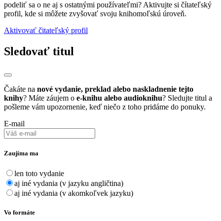
podeliť sa o ne aj s ostatnými používateľmi? Aktivujte si čítateľský
profil, kde si môžete zvyšovať svoju knihomoľskú úroveň.
Aktivovať čitateľský profil
Sledovať titul
Čakáte na
nové vydanie, preklad alebo naskladnenie tejto
knihy
? Máte záujem o
e-knihu alebo audioknihu
? Sledujte titul a
pošleme vám upozornenie, keď niečo z toho pridáme do ponuky.
E-mail
Zaujíma ma
len toto vydanie
aj iné vydania (v jazyku angličtina)
aj iné vydania (v akomkoľvek jazyku)
Vo formáte