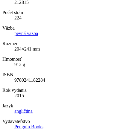
212815
Počet strán
224
Väzba
pevná väzba
Rozmer
204×241 mm
Hmotnosť
912 g
ISBN
9780241182284
Rok vydania
2015
Jazyk
angličtina
Vydavateľstvo
Penguin Books