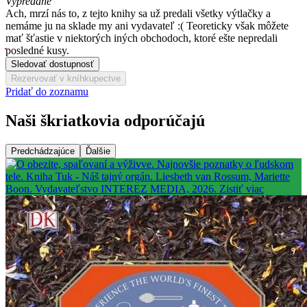
Vypredané
Ach, mrzí nás to, z tejto knihy sa už predali všetky výtlačky a
nemáme ju na sklade my ani vydavateľ :( Teoreticky však môžete
mať šťastie v niektorých iných obchodoch, ktoré ešte nepredali
posledné kusy.
Sledovať dostupnosť
Rezervovať v kníhkupectve
Pridať do zoznamu
Naši škriatkovia odporúčajú
Predchádzajúce
Ďalšie