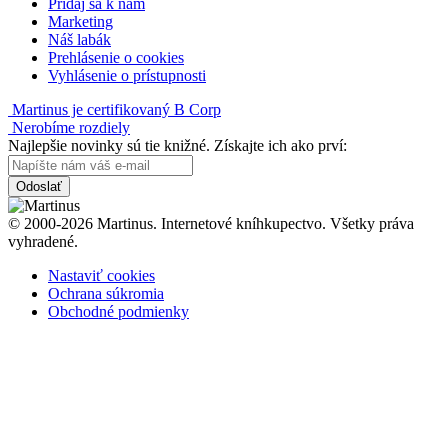
Pridaj sa k nám
Marketing
Náš labák
Prehlásenie o cookies
Vyhlásenie o prístupnosti
Martinus je certifikovaný B Corp
Nerobíme rozdiely
Najlepšie novinky sú tie knižné. Získajte ich ako prví:
Odoslať
© 2000-2026 Martinus. Internetové kníhkupectvo. Všetky práva
vyhradené.
Nastaviť cookies
Ochrana súkromia
Obchodné podmienky