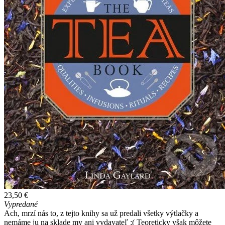
23,50 €
Vypredané
Ach, mrzí nás to, z tejto knihy sa už predali všetky výtlačky a
nemáme ju na sklade my ani vydavateľ :( Teoreticky však môžete