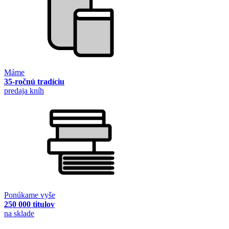
Máme
35-ročnú tradíciu
predaja kníh
Ponúkame vyše
250 000 titulov
na sklade