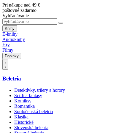
Pri nákupe nad 49 €
poštovné zadarmo
Vyhľadávanie
Knihy
E-knihy
Audioknihy
Hry
Filmy
Doplnky
Beletria
Detektívky, trilery a horory
Sci-fi a fantasy
Komiksy
Romantika
Spoločenská beletria
Klasika
Historické
Slovenská beletria
Svetová beletria