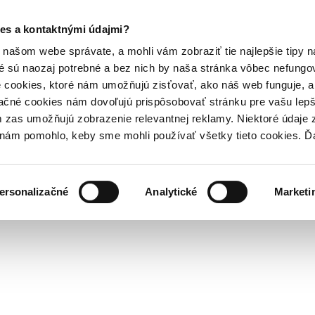
es a kontaktnými údajmi?
našom webe správate, a mohli vám zobraziť tie najlepšie tipy n
é sú naozaj potrebné a bez nich by naša stránka vôbec nefung
 cookies, ktoré nám umožňujú zisťovať, ako náš web funguje, a 
ačné cookies nám dovoľujú prispôsobovať stránku pre vašu lepši
zas umožňujú zobrazenie relevantnej reklamy. Niektoré údaje z
y nám pomohlo, keby sme mohli používať všetky tieto cookies. 
ersonalizačné
Analytické
Marketi