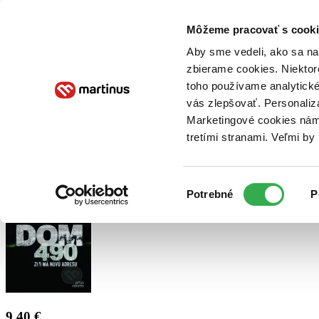
Doručenie
Kníhkupectvá
Knihovrátok
Poukážky
Knižný blog
Kontakt
Môžeme pracovať s cooki
Aby sme vedeli, ako sa na 
zbierame cookies. Niektor
E-knihy
Audioknihy
Hry
Filmy
Knihy
Doplnky
toho používame analytické
vás zlepšovať. Personaliz
Vyhľadávanie
Marketingové cookies nám 
tretími stranami. Veľmi b
Prihlásiť
Výber
Potrebné
P
súhlasu
9,40 €