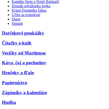
Kapitán Stein a Notár Barbarič
Denník odvážneho bojka
Krimi Dominika Dána
Učím sa rozprávať
Duna
Smradi
Darčekové poukážky
Čítačky e-kníh
Vecičky od Martinusu
Káva, čaj a pochutiny
Hrnčeky a fľaše
Papiernictvo
Zápisníky a kalendáre
Hudba