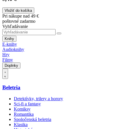
Vložiť do košíka
Pri nákupe nad 49 €
poštovné zadarmo
Vyhľadávanie
Knihy
E-knihy
Audioknihy
Hry
Filmy
Doplnky
Beletria
Detektívky, trilery a horory
Sci-fi a fantasy
Komiksy
Romantika
Spoločenská beletria
Klasika