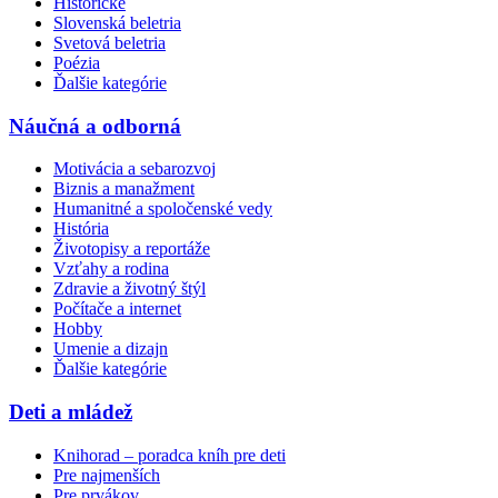
Historické
Slovenská beletria
Svetová beletria
Poézia
Ďalšie kategórie
Náučná a odborná
Motivácia a sebarozvoj
Biznis a manažment
Humanitné a spoločenské vedy
História
Životopisy a reportáže
Vzťahy a rodina
Zdravie a životný štýl
Počítače a internet
Hobby
Umenie a dizajn
Ďalšie kategórie
Deti a mládež
Knihorad – poradca kníh pre deti
Pre najmenších
Pre prvákov