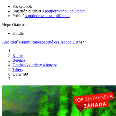
Pocketbook
Smartfón či tablet
s podporovanou aplikáciou
Počítač
s podporovanou aplikáciou
Neprečítate na:
Kindle
Ako čítať e-knihy zabezpečené cez Adobe DRM?
Knihy
Beletria
Detektívky, trilery a horory
Trilery
Dom 490