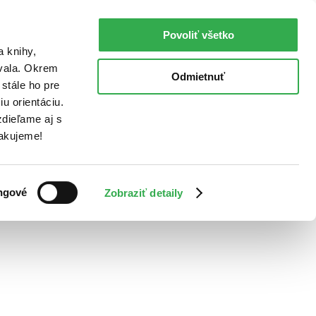
Povoliť všetko
a knihy,
ovala. Okrem
Odmietnuť
stále ho pre
u orientáciu.
dieľame aj s
Ďakujeme!
ngové
Zobraziť detaily