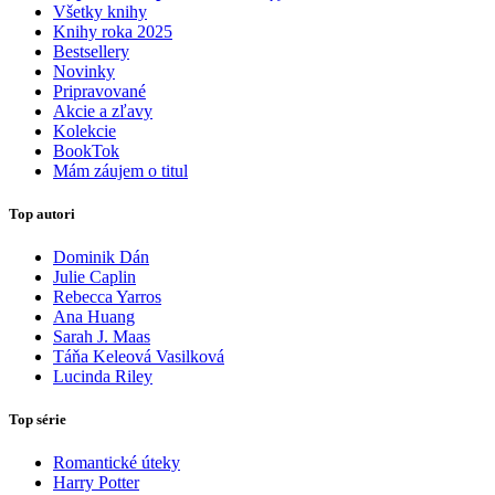
Všetky knihy
Knihy roka 2025
Bestsellery
Novinky
Pripravované
Akcie a zľavy
Kolekcie
BookTok
Mám záujem o titul
Top autori
Dominik Dán
Julie Caplin
Rebecca Yarros
Ana Huang
Sarah J. Maas
Táňa Keleová Vasilková
Lucinda Riley
Top série
Romantické úteky
Harry Potter