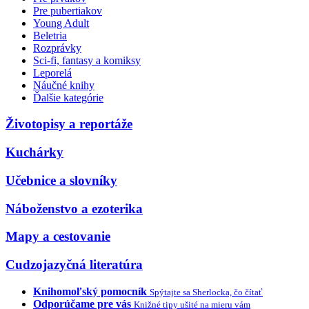
Pre pubertiakov
Young Adult
Beletria
Rozprávky
Sci-fi, fantasy a komiksy
Leporelá
Náučné knihy
Ďalšie kategórie
Životopisy a reportáže
Kuchárky
Učebnice a slovníky
Náboženstvo a ezoterika
Mapy a cestovanie
Cudzojazyčná literatúra
Knihomoľský pomocník
Spýtajte sa Sherlocka, čo čítať
Odporúčame pre vás
Knižné tipy ušité na mieru vám