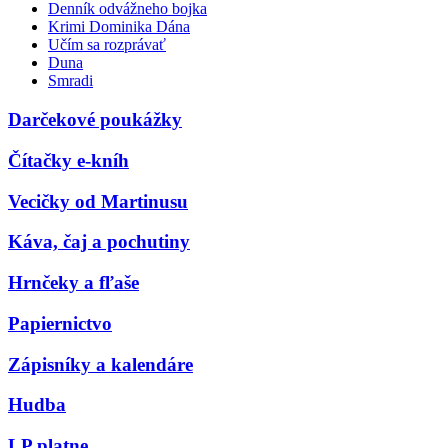
Denník odvážneho bojka
Krimi Dominika Dána
Učím sa rozprávať
Duna
Smradi
Darčekové poukážky
Čítačky e-kníh
Vecičky od Martinusu
Káva, čaj a pochutiny
Hrnčeky a fľaše
Papiernictvo
Zápisníky a kalendáre
Hudba
LP platne