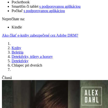
Pocketbook
Smartfón či tablet
s podporovanou aplikáciou
Počítač
s podporovanou aplikáciou
Neprečítate na:
Kindle
Ako čítať e-knihy zabezpečené cez Adobe DRM?
Knihy
Beletria
Detektívky, trilery a horory
Detektívky
Chlapec pri dverách
Čítaná