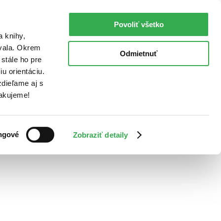
Povoliť všetko
a knihy,
ovala. Okrem
Odmietnuť
stále ho pre
u orientáciu.
dieľame aj s
Ďakujeme!
ngové
Zobraziť detaily