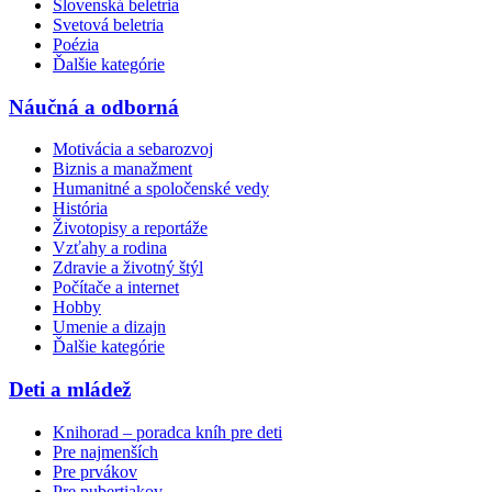
Slovenská beletria
Svetová beletria
Poézia
Ďalšie kategórie
Náučná a odborná
Motivácia a sebarozvoj
Biznis a manažment
Humanitné a spoločenské vedy
História
Životopisy a reportáže
Vzťahy a rodina
Zdravie a životný štýl
Počítače a internet
Hobby
Umenie a dizajn
Ďalšie kategórie
Deti a mládež
Knihorad – poradca kníh pre deti
Pre najmenších
Pre prvákov
Pre pubertiakov