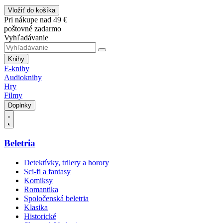
Vložiť do košíka
Pri nákupe nad 49 €
poštovné zadarmo
Vyhľadávanie
Knihy
E-knihy
Audioknihy
Hry
Filmy
Doplnky
Beletria
Detektívky, trilery a horory
Sci-fi a fantasy
Komiksy
Romantika
Spoločenská beletria
Klasika
Historické