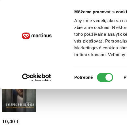
Doručenie
Kníhkupectvá
Knihovrátok
Poukážky
Knižný blog
Kontakt
Môžeme pracovať s cooki
Aby sme vedeli, ako sa na 
zbierame cookies. Niektor
E-knihy
Audioknihy
Hry
Filmy
Knihy
Doplnky
toho používame analytické
vás zlepšovať. Personaliz
Vyhľadávanie
Marketingové cookies nám 
tretími stranami. Veľmi b
Prihlásiť
Výber
Potrebné
P
súhlasu
10,40 €