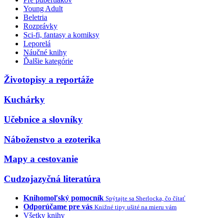
Young Adult
Beletria
Rozprávky
Sci-fi, fantasy a komiksy
Leporelá
Náučné knihy
Ďalšie kategórie
Životopisy a reportáže
Kuchárky
Učebnice a slovníky
Náboženstvo a ezoterika
Mapy a cestovanie
Cudzojazyčná literatúra
Knihomoľský pomocník
Spýtajte sa Sherlocka, čo čítať
Odporúčame pre vás
Knižné tipy ušité na mieru vám
Všetky knihy