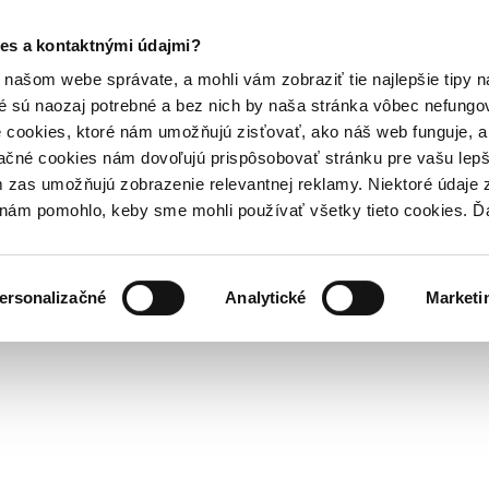
es a kontaktnými údajmi?
našom webe správate, a mohli vám zobraziť tie najlepšie tipy n
é sú naozaj potrebné a bez nich by naša stránka vôbec nefung
 cookies, ktoré nám umožňujú zisťovať, ako náš web funguje, a 
ačné cookies nám dovoľujú prispôsobovať stránku pre vašu lepši
zas umožňujú zobrazenie relevantnej reklamy. Niektoré údaje z
y nám pomohlo, keby sme mohli používať všetky tieto cookies. 
ersonalizačné
Analytické
Marketi