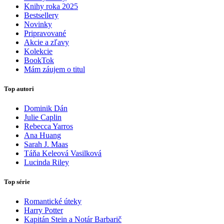
Knihy roka 2025
Bestsellery
Novinky
Pripravované
Akcie a zľavy
Kolekcie
BookTok
Mám záujem o titul
Top autori
Dominik Dán
Julie Caplin
Rebecca Yarros
Ana Huang
Sarah J. Maas
Táňa Keleová Vasilková
Lucinda Riley
Top série
Romantické úteky
Harry Potter
Kapitán Stein a Notár Barbarič