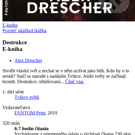
E-kniha
Pozrieť ukážku
Ukážka
Destrukce
E-kniha
Alex Drescher
Stvořit vlastní svět a nechat se v něm uctívat jako bůh. Kdo by o to
nestál? Stačí se narodit s nadáním Tvůrce. Jenže světy se začínají
hroutit. Destrukce, ohlašovaná...
Čítať viac
1. diel série
Tvůrce světů
Vydavateľstvo
FANTOM Print
, 2019
320 strán
6-7 hodín čítania
Vychádzame z priemerného údaju o rýchlosti čítania 230 slov