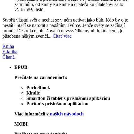
za minútu, od knihy ku knihe a čitateľa ku čitateľovi sa to
však môže líšiť.
Stvořit vlastní svět a nechat se v něm uctívat jako bůh. Kdo by o to
nestál? Stačí se narodit s nadáním Tvůrce. Jenže světy se začínají
hroutit. Destrukce, ohlašovaná nevysvětlitelnými fluktuacemi, je
působena někým zvenčí...
Čítať viac
Kniha
E-kniha
Čítaná
EPUB
Prečítate na zariadeniach:
Pocketbook
Kindle
Smartfón či tablet s príslušnou aplikáciou
Počítač s príslušnou aplikáciou
Viac informácií v
našich návodoch
MOBI