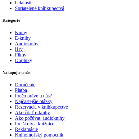
Udalosti
Spriatelené kníhkupectvá
Kategórie
Knihy
E-knihy
Audioknihy
Hry
Filmy
Doplnky
Nakupujte u nás
Doručenie
Platba
Prečo práve u nás?
Najčastejšie otázky
Rezervácia v kníhkupectve
Ako čítať e-knihy
Ako počúvať audioknihy
Pre školy a knižnice
Reklamácie
Knihomoľský pomocník