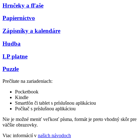
Hrnčeky a fľaše
Papiernictvo
Zápisníky a kalendáre
Hudba
LP platne
Puzzle
Prečítate na zariadeniach:
Pocketbook
Kindle
Smartfón či tablet s príslušnou aplikáciou
Počítač s príslušnou aplikáciou
Nie je možné meniť veľkosť písma, formát je preto vhodný skôr pre
väčšie obrazovky.
Viac informácií v
našich návodoch