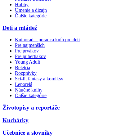
Hobby
Umenie a dizajn
Ďalšie kategórie
Deti a mládež
Knihorad – poradca kníh pre deti
Pre najmenších
Pre prvákov
Pre pubertiakov
Young Adult
Beletria
Rozprávky
Sci-fi, fantasy a komiksy
Leporelá
Náučné knihy
Ďalšie kategórie
Životopisy a reportáže
Kuchárky
Učebnice a slovníky