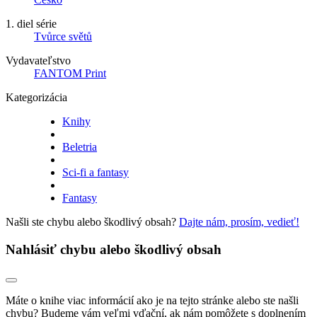
1. diel série
Tvůrce světů
Vydavateľstvo
FANTOM Print
Kategorizácia
Knihy
Beletria
Sci-fi a fantasy
Fantasy
Našli ste chybu alebo škodlivý obsah?
Dajte nám, prosím, vedieť!
Nahlásiť chybu alebo škodlivý obsah
Máte o knihe viac informácií ako je na tejto stránke alebo ste našli
chybu? Budeme vám veľmi vďační, ak nám pomôžete s doplnením