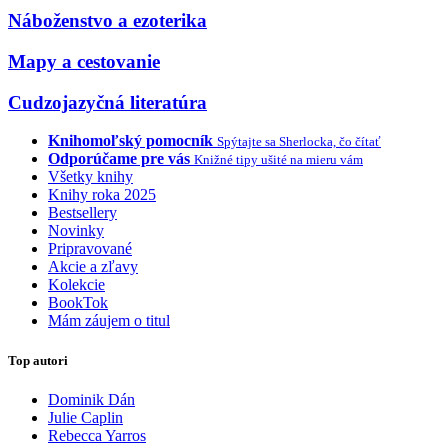
Náboženstvo a ezoterika
Mapy a cestovanie
Cudzojazyčná literatúra
Knihomoľský pomocník
Spýtajte sa Sherlocka, čo čítať
Odporúčame pre vás
Knižné tipy ušité na mieru vám
Všetky knihy
Knihy roka 2025
Bestsellery
Novinky
Pripravované
Akcie a zľavy
Kolekcie
BookTok
Mám záujem o titul
Top autori
Dominik Dán
Julie Caplin
Rebecca Yarros