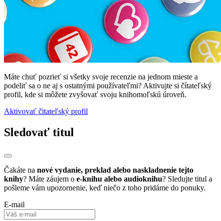
Máte chuť pozrieť si všetky svoje recenzie na jednom mieste a
podeliť sa o ne aj s ostatnými používateľmi? Aktivujte si čítateľský
profil, kde si môžete zvyšovať svoju knihomoľskú úroveň.
Aktivovať čitateľský profil
Sledovať titul
Čakáte na
nové vydanie, preklad alebo naskladnenie tejto
knihy
? Máte záujem o
e-knihu alebo audioknihu
? Sledujte titul a
pošleme vám upozornenie, keď niečo z toho pridáme do ponuky.
E-mail