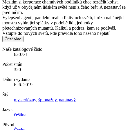
Mezitím si korporace chamtivých podílníků chce rozdělit kořist,
když už v obyčejném lidském světě není z čeho brát. A nezastaví se
před ničím.
Vylepšení agenti, paralelní realita fiktivních světů, hrůzu nahánějící
monstra vybírající splátky v podobě lidí, jednotky
přetechnizovaných mutantů. Kalkul a podraz, kam se podíváš.
Vstupte do nových světů, kde pravidla toho našeho neplatí.
Čítať viac
Naše katalógové číslo
620731
Počet strán
320
Dátum vydania
6. 6. 2019
Štýl
mysteriózny
,
špionážny
,
napínavý
Jazyk
čeština
Pôvod
Česko