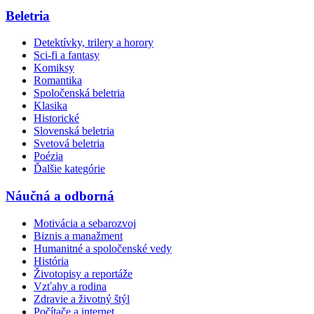
Beletria
Detektívky, trilery a horory
Sci-fi a fantasy
Komiksy
Romantika
Spoločenská beletria
Klasika
Historické
Slovenská beletria
Svetová beletria
Poézia
Ďalšie kategórie
Náučná a odborná
Motivácia a sebarozvoj
Biznis a manažment
Humanitné a spoločenské vedy
História
Životopisy a reportáže
Vzťahy a rodina
Zdravie a životný štýl
Počítače a internet