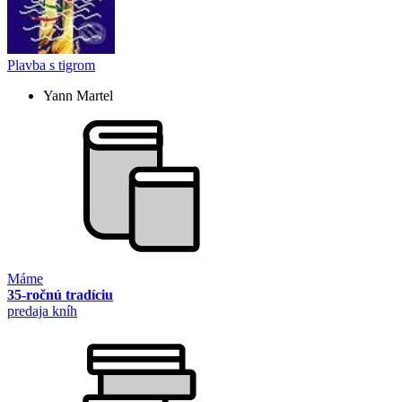
Plavba s tigrom
Yann Martel
Máme
35-ročnú tradíciu
predaja kníh