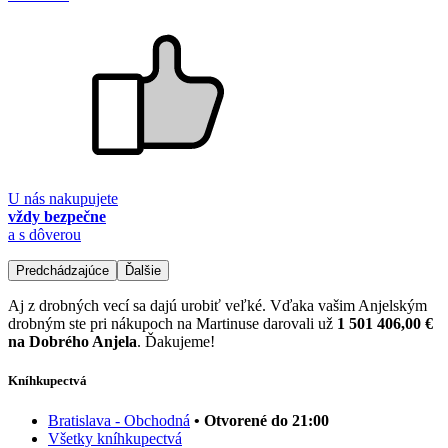
U nás nakupujete
vždy bezpečne
a s dôverou
Predchádzajúce
Ďalšie
Aj z drobných vecí sa dajú urobiť veľké. Vďaka vašim Anjelským
drobným ste pri nákupoch na Martinuse darovali už
1 501 406,00 €
na Dobrého Anjela
. Ďakujeme!
Kníhkupectvá
Bratislava - Obchodná
• Otvorené do 21:00
Všetky kníhkupectvá