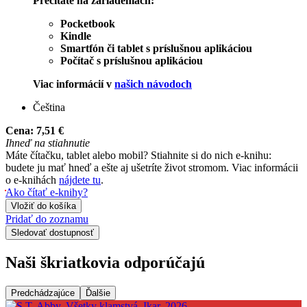
Prečítate na zariadeniach:
Pocketbook
Kindle
Smartfón či tablet s príslušnou aplikáciou
Počítač s príslušnou aplikáciou
Viac informácií v
našich návodoch
Čeština
Cena:
7,51 €
Ihneď na stiahnutie
Máte čítačku, tablet alebo mobil? Stiahnite si do nich e-knihu:
budete ju mať hneď a ešte aj ušetríte život stromom. Viac informácii
o e-knihách
nájdete tu
.
Ako čítať e-knihy?
Vložiť do košíka
Pridať do zoznamu
Sledovať dostupnosť
Naši škriatkovia odporúčajú
Predchádzajúce
Ďalšie