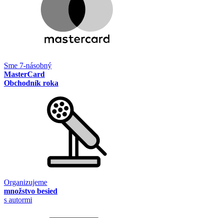
Sme 7-násobný
MasterCard
Obchodník roka
Organizujeme
množstvo besied
s autormi