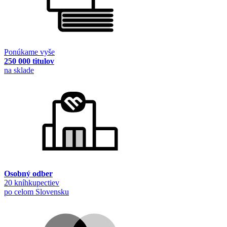
Ponúkame vyše
250 000 titulov
na sklade
Osobný odber
20 kníhkupectiev
po celom Slovensku