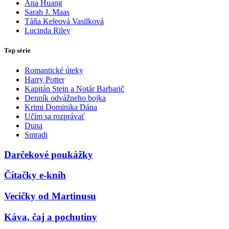
Ana Huang
Sarah J. Maas
Táňa Keleová Vasilková
Lucinda Riley
Top série
Romantické úteky
Harry Potter
Kapitán Stein a Notár Barbarič
Denník odvážneho bojka
Krimi Dominika Dána
Učím sa rozprávať
Duna
Smradi
Darčekové poukážky
Čítačky e-kníh
Vecičky od Martinusu
Káva, čaj a pochutiny