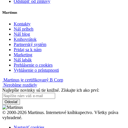
Odstúpiť od zmluvy
Martinus
Kontakty
Náš príbeh
Náš blog
Knihovrátok
Partnerský systém
Pridaj sa k nám
Marketing
Náš labák
Prehlásenie o cookies
Vyhlásenie o prístupnosti
Martinus je certifikovaný B Corp
Nerobíme rozdiely
Najlepšie novinky sú tie knižné. Získajte ich ako prví:
Odoslať
© 2000-2026 Martinus. Internetové kníhkupectvo. Všetky práva
vyhradené.
Nastaviť cookies