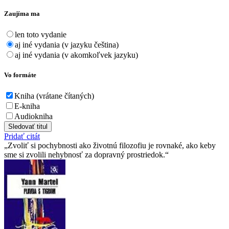
Zaujíma ma
len toto vydanie
aj iné vydania (v jazyku čeština)
aj iné vydania (v akomkoľvek jazyku)
Vo formáte
Kniha (vrátane čítaných)
E-kniha
Audiokniha
Sledovať titul
Pridať citát
Zvoliť si pochybnosti ako životnú filozofiu je rovnaké, ako keby
sme si zvolili nehybnosť za dopravný prostriedok.