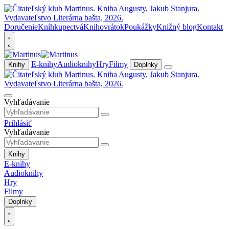
Doručenie
Kníhkupectvá
Knihovrátok
Poukážky
Knižný blog
Kontakt
E-knihy
Audioknihy
Hry
Filmy
Knihy
Doplnky
Vyhľadávanie
Prihlásiť
Vyhľadávanie
Knihy
E-knihy
Audioknihy
Hry
Filmy
Doplnky