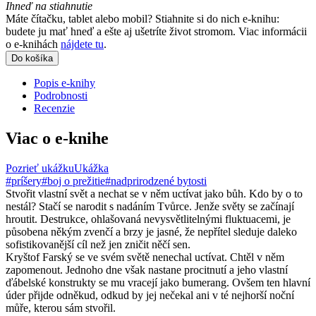
Ihneď na stiahnutie
Máte čítačku, tablet alebo mobil? Stiahnite si do nich e-knihu:
budete ju mať hneď a ešte aj ušetríte život stromom. Viac informácii
o e-knihách
nájdete tu
.
Do košíka
Popis e-knihy
Podrobnosti
Recenzie
Viac o e-knihe
Pozrieť ukážku
Ukážka
#príšery
#boj o prežitie
#nadprirodzené bytosti
Stvořit vlastní svět a nechat se v něm uctívat jako bůh. Kdo by o to
nestál? Stačí se narodit s nadáním Tvůrce. Jenže světy se začínají
hroutit. Destrukce, ohlašovaná nevysvětlitelnými fluktuacemi, je
působena někým zvenčí a brzy je jasné, že nepřítel sleduje daleko
sofistikovanější cíl než jen zničit něčí sen.
Kryštof Farský se ve svém světě nenechal uctívat. Chtěl v něm
zapomenout. Jednoho dne však nastane procitnutí a jeho vlastní
ďábelské konstrukty se mu vracejí jako bumerang. Ovšem ten hlavní
úder přijde odněkud, odkud by jej nečekal ani v té nejhorší noční
můře, kterou sám stvořil.