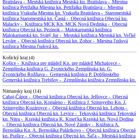
Bratislava -
Mestská knižnica
Mestská kn.
Bratislava -
Miestna
knižnica Petržalka
Miestna kn. Petržalka
Bratislava -
Miestna
knižnica Vrakuňa
Miestna kn. Vrakuňa
Bratislava -
Staromestská
knižnica
Staromestská kn.
Častá -
Obecná knižnica
Obecná kn.
Malacky -
Knižnica MCK
Kn. MCK
Nová Dedinka -
Obecná
knižnica
Obecná kn.
Pezinok -
Malokarpatská knižnica
Malokarpatská kn.
Svätý Jur -
Mestská knižnica
Mestská kn.
Veľké
Leváre -
Obecná knižnica
Obecná kn.
Zohor -
Miestna ľudová
knižnica
Miestna ľudová kn.
Košický kraj (4)
Košice -
Knižnica pre mládež
Kn. pre mládež
Michalovce -
Zemplínska knižnica G. Zvonického
Zemplínska kn. G.
Zvonického
Rožňava -
Gemerská knižnica P. Dobšinského
Gemerská knižnica
Trebišov -
Zemplínska knižnica
Zemplínska kn.
Nitriansky kraj (14)
Cabaj-Čápor -
Obecná knižnica
Obecná kn.
Jelšovce -
Obecná
knižnica
Obecná kn.
Komárno -
Knižnica J. Szinnyeiho
Kn. J.
Szinnyeiho
Kozárovce -
Obecná knižnica
Obecná kn.
Lehota -
Obecná knižnica
Obecná kn.
Levice -
Tekovská knižnica
Tekovská
kn.
Nitra -
Krajská knižnica K. Kmeťka
Krajská kn.
Nová Dedina
-
Obecná knižnica
Obecná kn.
Nové Zámky -
Knižnica A.
Bernoláka
Kn. A. Bernoláka
Palárikovo -
Obecná knižnica
Obecná
kn.
Prašice -
Obecná knižnica
Obecná kn.
Šaľa -
Mestská knižnica