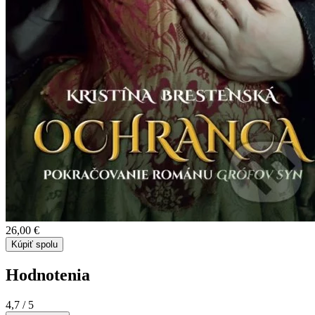
26,00 €
Kúpiť spolu
Hodnotenia
4,7
/ 5