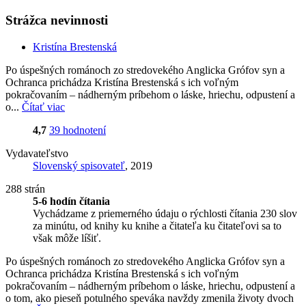
Strážca nevinnosti
Kristína Brestenská
Po úspešných románoch zo stredovekého Anglicka Grófov syn a
Ochranca prichádza Kristína Brestenská s ich voľným
pokračovaním – nádherným príbehom o láske, hriechu, odpustení a
o...
Čítať viac
4,7
39 hodnotení
Vydavateľstvo
Slovenský spisovateľ
, 2019
288 strán
5-6 hodín čítania
Vychádzame z priemerného údaju o rýchlosti čítania 230 slov
za minútu, od knihy ku knihe a čitateľa ku čitateľovi sa to
však môže líšiť.
Po úspešných románoch zo stredovekého Anglicka Grófov syn a
Ochranca prichádza Kristína Brestenská s ich voľným
pokračovaním – nádherným príbehom o láske, hriechu, odpustení a
o tom, ako pieseň potulného speváka navždy zmenila životy dvoch