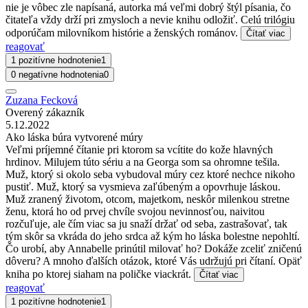
nie je vôbec zle napísaná, autorka má veľmi dobrý štýl písania, čo
čitateľa vždy drží pri zmysloch a nevie knihu odložiť. Celú trilógiu
odporúčam milovníkom histórie a ženských románov.
Čítať viac
reagovať
1 pozitívne hodnotenie
1
0 negatívne hodnotenia
0
Zuzana Fecková
Overený zákazník
5.12.2022
Ako láska búra vytvorené múry
Veľmi príjemné čítanie pri ktorom sa vcítite do kože hlavných
hrdinov. Milujem túto sériu a na Georga som sa ohromne tešila.
Muž, ktorý si okolo seba vybudoval múry cez ktoré nechce nikoho
pustiť. Muž, ktorý sa vysmieva zaľúbeným a opovrhuje láskou.
Muž zranený životom, otcom, majetkom, neskôr milenkou stretne
ženu, ktorá ho od prvej chvíle svojou nevinnosťou, naivitou
rozčuľuje, ale čím viac sa ju snaží držať od seba, zastrašovať, tak
tým skôr sa vkráda do jeho srdca až kým ho láska bolestne nepohltí.
Čo urobí, aby Annabelle prinútil milovať ho? Dokáže zceliť zničenú
dôveru? A mnoho ďalších otázok, ktoré Vás udržujú pri čítaní. Opäť
kniha po ktorej siaham na poličke viackrát.
Čítať viac
reagovať
1 pozitívne hodnotenie
1