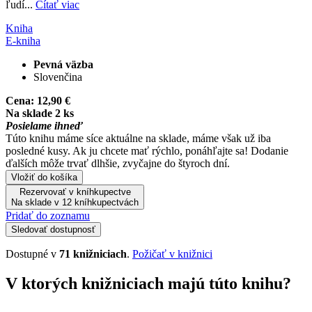
ľudí...
Čítať viac
Kniha
E-kniha
Pevná väzba
Slovenčina
Cena:
12,90 €
Na sklade 2 ks
Posielame ihneď
Túto knihu máme síce aktuálne na sklade, máme však už iba
posledné kusy. Ak ju chcete mať rýchlo, ponáhľajte sa! Dodanie
ďalších môže trvať dlhšie, zvyčajne do štyroch dní.
Vložiť do košíka
Rezervovať v kníhkupectve
Na sklade v 12 kníhkupectvách
Pridať do zoznamu
Sledovať dostupnosť
Dostupné v
71 knižniciach
.
Požičať v knižnici
V ktorých knižniciach majú túto knihu?