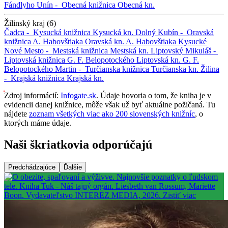
Fándlyho
Unín -
Obecná knižnica
Obecná kn.
Žilinský kraj (6)
Čadca -
Kysucká knižnica
Kysucká kn.
Dolný Kubín -
Oravská
knižnica A. Habovštiaka
Oravská kn. A. Habovštiaka
Kysucké
Nové Mesto -
Mestská knižnica
Mestská kn.
Liptovský Mikuláš -
Liptovská knižnica G. F. Belopotockého
Liptovská kn. G. F.
Belopotockého
Martin -
Turčianska knižnica
Turčianska kn.
Žilina
-
Krajská knižnica
Krajská kn.
Zdroj informácií:
Infogate.sk
. Údaje hovoria o tom, že kniha je v
evidencii danej knižnice, môže však už byť aktuálne požičaná. Tu
nájdete
zoznam všetkých viac ako 200 slovenských knižníc
, o
ktorých máme údaje.
Naši škriatkovia odporúčajú
Predchádzajúce
Ďalšie