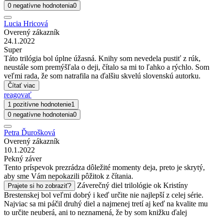
0 negatívne hodnotenia
0
Lucia Hricová
Overený zákazník
24.1.2022
Super
Táto trilógia bol úplne úžasná. Knihy som nevedela pustiť z rúk,
neustále som premýšľala o deji, čítalo sa mi to ľahko a rýchlo. Som
veľmi rada, že som natrafila na ďalšiu skvelú slovenskú autorku.
Čítať viac
reagovať
1 pozitívne hodnotenie
1
0 negatívne hodnotenia
0
Petra Ďurošková
Overený zákazník
10.1.2022
Pekný záver
Tento príspevok prezrádza dôležité momenty deja, preto je skrytý,
aby sme Vám nepokazili pôžitok z čítania.
Záverečný diel trilológie ok Kristíny
Prajete si ho zobraziť?
Brestenskej bol veľmi dobrý i keď určite nie najlepší z celej série.
Najviac sa mi páčil druhý diel a najmenej tretí aj keď na kvalite mu
to určite neuberá, ani to neznamená, že by som knižku ďalej