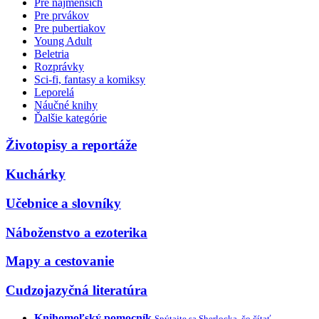
Pre najmenších
Pre prvákov
Pre pubertiakov
Young Adult
Beletria
Rozprávky
Sci-fi, fantasy a komiksy
Leporelá
Náučné knihy
Ďalšie kategórie
Životopisy a reportáže
Kuchárky
Učebnice a slovníky
Náboženstvo a ezoterika
Mapy a cestovanie
Cudzojazyčná literatúra
Knihomoľský pomocník
Spýtajte sa Sherlocka, čo čítať