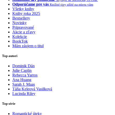
Odporúčame pre vás
Knižné tipy ušité na mieru vám
Všetky knihy
Knihy roka 2025
Bestsellery
Novinky
Pripravované
Akcie a zľavy
Kolekcie
BookTok
Mám záujem o titul
Top autori
Dominik Dán
Julie Caplin
Rebecca Yarros
Ana Huang
Sarah J. Maas
Táňa Keleová Vasilková
Lucinda Riley
Top série
Romantické úteky