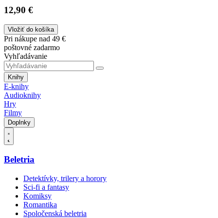
12,90 €
Vložiť do košíka
Pri nákupe nad 49 €
poštovné zadarmo
Vyhľadávanie
Knihy
E-knihy
Audioknihy
Hry
Filmy
Doplnky
Beletria
Detektívky, trilery a horory
Sci-fi a fantasy
Komiksy
Romantika
Spoločenská beletria