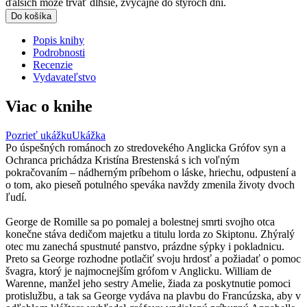
ďalších môže trvať dlhšie, zvyčajne do štyroch dní.
Do košíka
Popis knihy
Podrobnosti
Recenzie
Vydavateľstvo
Viac o knihe
Pozrieť ukážku
Ukážka
Po úspešných románoch zo stredovekého Anglicka Grófov syn a
Ochranca prichádza Kristína Brestenská s ich voľným
pokračovaním – nádherným príbehom o láske, hriechu, odpustení a
o tom, ako pieseň potulného speváka navždy zmenila životy dvoch
ľudí.
George de Romille sa po pomalej a bolestnej smrti svojho otca
konečne stáva dedičom majetku a titulu lorda zo Skiptonu. Zhýralý
otec mu zanechá spustnuté panstvo, prázdne sýpky i pokladnicu.
Preto sa George rozhodne potlačiť svoju hrdosť a požiadať o pomoc
švagra, ktorý je najmocnejším grófom v Anglicku. William de
Warenne, manžel jeho sestry Amelie, žiada za poskytnutie pomoci
protislužbu, a tak sa George vydáva na plavbu do Francúzska, aby v