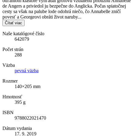
odľahlom kláštore vyhľadal grófovu vzdialenú príbuznú Annabelle
de Angers a priviedol ju bezpečne do Anglicka. Počas spiatočnej
cesty sa však na palube lode odohrá niečo, čo Annabelle zničí
povesť a Georgeovi obráti život naruby...
Čítať viac
Naše katalógové číslo
642079
Počet strán
288
Väzba
pevná väzba
Rozmer
140×205 mm
Hmotnosť
395 g
ISBN
9788022021470
Dátum vydania
17. 9. 2019