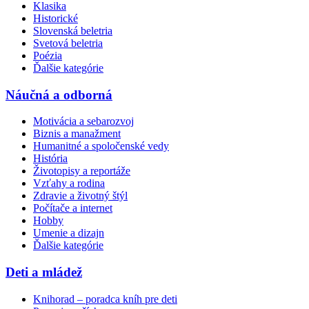
Klasika
Historické
Slovenská beletria
Svetová beletria
Poézia
Ďalšie kategórie
Náučná a odborná
Motivácia a sebarozvoj
Biznis a manažment
Humanitné a spoločenské vedy
História
Životopisy a reportáže
Vzťahy a rodina
Zdravie a životný štýl
Počítače a internet
Hobby
Umenie a dizajn
Ďalšie kategórie
Deti a mládež
Knihorad – poradca kníh pre deti