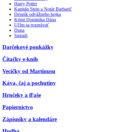
Harry Potter
Kapitán Stein a Notár Barbarič
Denník odvážneho bojka
Krimi Dominika Dána
Učím sa rozprávať
Duna
Smradi
Darčekové poukážky
Čítačky e-kníh
Vecičky od Martinusu
Káva, čaj a pochutiny
Hrnčeky a fľaše
Papiernictvo
Zápisníky a kalendáre
Hudba