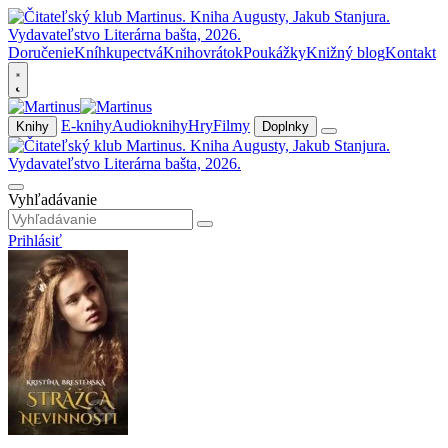
Doručenie
Kníhkupectvá
Knihovrátok
Poukážky
Knižný blog
Kontakt
E-knihy
Audioknihy
Hry
Filmy
Knihy
Doplnky
Vyhľadávanie
Prihlásiť