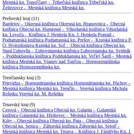
Mestská kn.
Topoľčany -
Tribečská knižnica
Tribečská kn.
Želiezovce -
Mestská knižnica
Mestská kn.
Prešovský kraj (11)
Bardejov -
Okresná knižnica
Okresná kn.
Hranovnica -
Obecná
knižnica
Obecná kn.
Humenné -
Vihorlatská knižnica
Vihorlatská
kn.
Levoča -
Knižnica J. Henkela
Kn. J. Henkela
Poprad -
Podtatranská knižnica
Podtatranská kn.
Prešov -
Krajská knižnica P.
O. Hviezdoslava
Krajská kn.
Soľ -
Obecná knižnica
Obecná kn.
Stará Ľubovňa -
Ľubovnianska knižnica
Ľubovnianska kn.
Svidník
-
Podduklianska knižnica
Podduklianska kn.
Veľký Šariš -
Mestská
knižnica
Mestská kn.
Vranov nad Topľou -
Hornozemplínska
knižnica
Hornozemplínska kn.
Trenčiansky kraj (3)
Prievidza -
Hornonitrianska knižnica
Hornonitrianska kn.
Púchov -
Mestská knižnica
Mestská kn.
Trenčín -
Verejná knižnica Michala
Rešetku
Verejná kn. M. Rešetku
Trnavský kraj (9)
Cerová -
Obecná knižnica
Obecná kn.
Galanta -
Galantská
knižnica
Galantská kn.
Hlohovec -
Mestská knižnica
Mestská kn.
Kúty -
Obecná knižnica
Obecná kn.
Pata -
Obecná knižnica
Obecná kn.
Senica -
Záhorská knižnica
Záhorská kn.
Sereď -
Mestská knižnica
Mestská kn.
Trnava -
Knižnica J. Fándlyho
Kn. J.