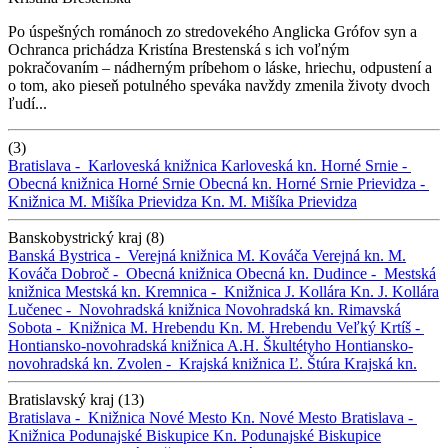
Po úspešných románoch zo stredovekého Anglicka Grófov syn a
Ochranca prichádza Kristína Brestenská s ich voľným
pokračovaním – nádherným príbehom o láske, hriechu, odpustení a
o tom, ako pieseň potulného speváka navždy zmenila životy dvoch
ľudí...
(3)
Bratislava -
Karloveská knižnica
Karloveská kn.
Horné Srnie -
Obecná knižnica Horné Srnie
Obecná kn. Horné Srnie
Prievidza -
Knižnica M. Mišíka Prievidza
Kn. M. Mišíka Prievidza
Banskobystrický kraj (8)
Banská Bystrica -
Verejná knižnica M. Kováča
Verejná kn. M.
Kováča
Dobroč -
Obecná knižnica
Obecná kn.
Dudince -
Mestská
knižnica
Mestská kn.
Kremnica -
Knižnica J. Kollára
Kn. J. Kollára
Lučenec -
Novohradská knižnica
Novohradská kn.
Rimavská
Sobota -
Knižnica M. Hrebendu
Kn. M. Hrebendu
Veľký Krtíš -
Hontiansko-novohradská knižnica A.H. Škultétyho
Hontiansko-
novohradská kn.
Zvolen -
Krajská knižnica Ľ. Štúra
Krajská kn.
Bratislavský kraj (13)
Bratislava -
Knižnica Nové Mesto
Kn. Nové Mesto
Bratislava -
Knižnica Podunajské Biskupice
Kn. Podunajské Biskupice