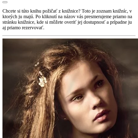
Chcete si túto knihu požičať z knižnice? Toto je zoznam knižníc, v
ktorých ju majú. Po kliknutí na názov vás presmerujeme priamo na
stránku knižnice, kde si môžete overiť jej dostupnosť a prípadne ju
aj priamo rezervovať.