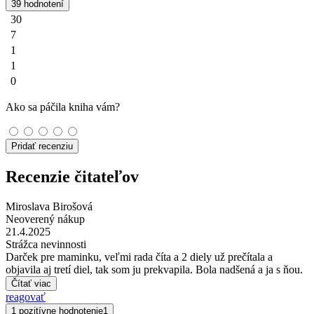
39 hodnotení
30
7
1
1
0
Ako sa páčila kniha vám?
Pridať recenziu
Recenzie čitateľov
Miroslava Birošová
Neoverený nákup
21.4.2025
Strážca nevinnosti
Darček pre maminku, veľmi rada číta a 2 diely už prečítala a
objavila aj tretí diel, tak som ju prekvapila. Bola nadšená a ja s ňou.
Čítať viac
reagovať
1 pozitívne hodnotenie
1