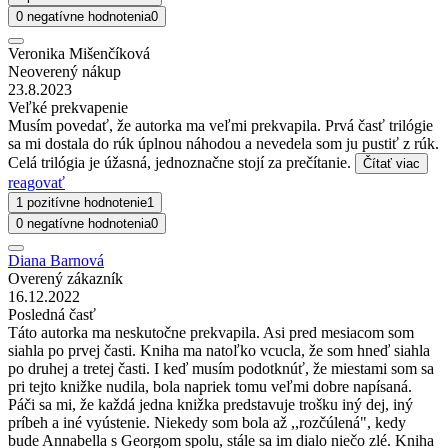
0 negatívne hodnotenia
0
Veronika Mišenčíková
Neoverený nákup
23.8.2023
Veľké prekvapenie
Musím povedať, že autorka ma veľmi prekvapila. Prvá časť trilógie
sa mi dostala do rúk úplnou náhodou a nevedela som ju pustiť z rúk.
Celá trilógia je úžasná, jednoznačne stojí za prečítanie.
Čítať viac
reagovať
1 pozitívne hodnotenie
1
0 negatívne hodnotenia
0
Diana Barnová
Overený zákazník
16.12.2022
Posledná časť
Táto autorka ma neskutočne prekvapila. Asi pred mesiacom som
siahla po prvej časti. Kniha ma natoľko vcucla, že som hneď siahla
po druhej a tretej časti. I keď musím podotknúť, že miestami som sa
pri tejto knižke nudila, bola napriek tomu veľmi dobre napísaná.
Páči sa mi, že každá jedna knižka predstavuje trošku iný dej, iný
príbeh a iné vyústenie. Niekedy som bola až ,,rozčúlená", kedy
bude Annabella s Georgom spolu, stále sa im dialo niečo zlé. Kniha