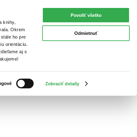
Povoliť všetko
a knihy,
ovala. Okrem
Odmietnuť
stále ho pre
u orientáciu.
dieľame aj s
Ďakujeme!
ngové
Zobraziť detaily