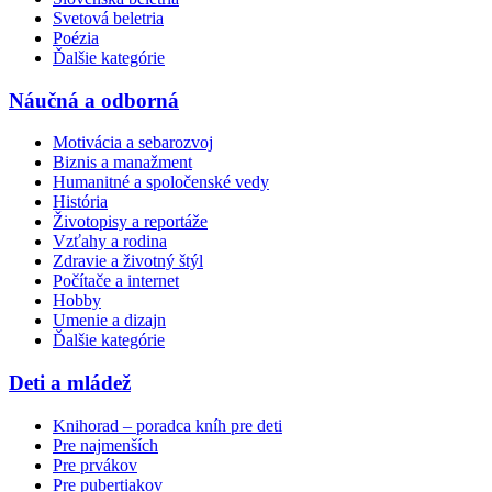
Svetová beletria
Poézia
Ďalšie kategórie
Náučná a odborná
Motivácia a sebarozvoj
Biznis a manažment
Humanitné a spoločenské vedy
História
Životopisy a reportáže
Vzťahy a rodina
Zdravie a životný štýl
Počítače a internet
Hobby
Umenie a dizajn
Ďalšie kategórie
Deti a mládež
Knihorad – poradca kníh pre deti
Pre najmenších
Pre prvákov
Pre pubertiakov