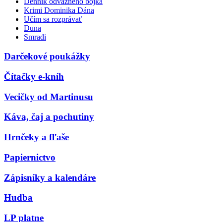
Denník odvážneho bojka
Krimi Dominika Dána
Učím sa rozprávať
Duna
Smradi
Darčekové poukážky
Čítačky e-kníh
Vecičky od Martinusu
Káva, čaj a pochutiny
Hrnčeky a fľaše
Papiernictvo
Zápisníky a kalendáre
Hudba
LP platne