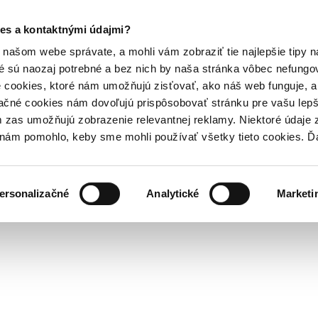
es a kontaktnými údajmi?
našom webe správate, a mohli vám zobraziť tie najlepšie tipy n
é sú naozaj potrebné a bez nich by naša stránka vôbec nefung
 cookies, ktoré nám umožňujú zisťovať, ako náš web funguje, a 
ačné cookies nám dovoľujú prispôsobovať stránku pre vašu lepši
zas umožňujú zobrazenie relevantnej reklamy. Niektoré údaje z
y nám pomohlo, keby sme mohli používať všetky tieto cookies. 
ersonalizačné
Analytické
Marketi