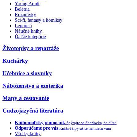
Young Adult
Beletria
Rozprávky
Sci-fi, fantasy a komiksy
Leporelá
Náučné knihy
Ďalšie kategórie
Životopisy a reportáže
Kuchárky
Učebnice a slovníky
Náboženstvo a ezoterika
Mapy a cestovanie
Cudzojazyčná literatúra
Knihomoľský pomocník
Spýtajte sa Sherlocka, čo čítať
Odporúčame pre vás
Knižné tipy ušité na mieru vám
Všetky knihy