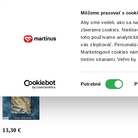
Doručenie
Kníhkupectvá
Knihovrátok
Poukážky
Knižný blog
Kontakt
Môžeme pracovať s cooki
Aby sme vedeli, ako sa na 
zbierame cookies. Niektor
E-knihy
Audioknihy
Hry
Filmy
Knihy
Doplnky
toho používame analytické
vás zlepšovať. Personaliz
Vyhľadávanie
Marketingové cookies nám 
tretími stranami. Veľmi b
Prihlásiť
Výber
Potrebné
P
súhlasu
13,30 €