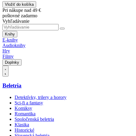
Vložiť do košíka
Pri nákupe nad 49 €
poštovné zadarmo
Vyhľadávanie
Knihy
E-knihy
Audioknihy
Hry
Filmy
Doplnky
Beletria
Detektívky, trilery a horory
Sci-fi a fantasy
Komiksy
Romantika
Spoločenská beletria
Klasika
Historické
Slovenská beletria