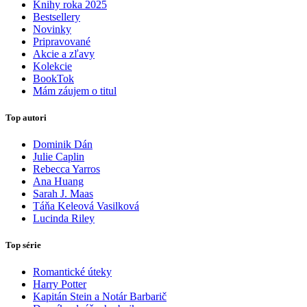
Knihy roka 2025
Bestsellery
Novinky
Pripravované
Akcie a zľavy
Kolekcie
BookTok
Mám záujem o titul
Top autori
Dominik Dán
Julie Caplin
Rebecca Yarros
Ana Huang
Sarah J. Maas
Táňa Keleová Vasilková
Lucinda Riley
Top série
Romantické úteky
Harry Potter
Kapitán Stein a Notár Barbarič