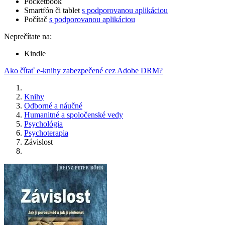
Pocketbook
Smartfón či tablet
s podporovanou aplikáciou
Počítač
s podporovanou aplikáciou
Neprečítate na:
Kindle
Ako čítať e-knihy zabezpečené cez Adobe DRM?
Knihy
Odborné a náučné
Humanitné a spoločenské vedy
Psychológia
Psychoterapia
Závislost