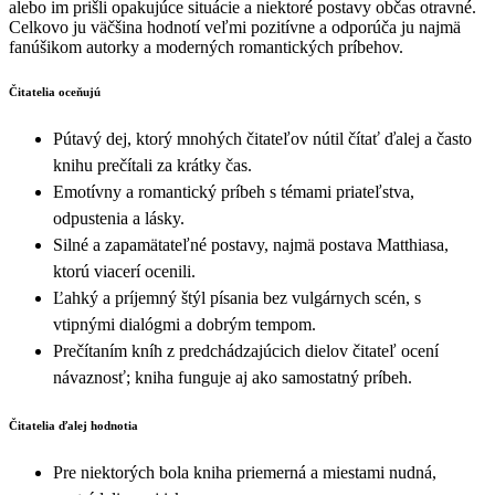
alebo im prišli opakujúce situácie a niektoré postavy občas otravné.
Celkovo ju väčšina hodnotí veľmi pozitívne a odporúča ju najmä
fanúšikom autorky a moderných romantických príbehov.
Čitatelia oceňujú
Pútavý dej, ktorý mnohých čitateľov nútil čítať ďalej a často
knihu prečítali za krátky čas.
Emotívny a romantický príbeh s témami priateľstva,
odpustenia a lásky.
Silné a zapamätateľné postavy, najmä postava Matthiasa,
ktorú viacerí ocenili.
Ľahký a príjemný štýl písania bez vulgárnych scén, s
vtipnými dialógmi a dobrým tempom.
Prečítaním kníh z predchádzajúcich dielov čitateľ ocení
návaznosť; kniha funguje aj ako samostatný príbeh.
Čitatelia ďalej hodnotia
Pre niektorých bola kniha priemerná a miestami nudná,