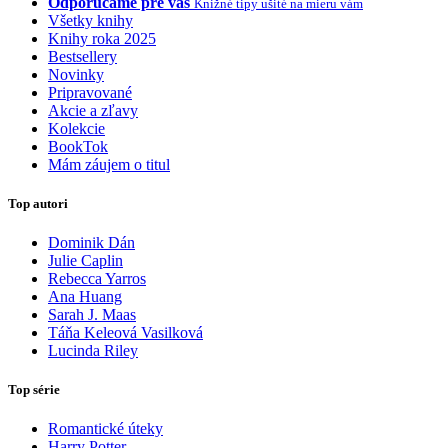
Odporúčame pre vás
Knižné tipy ušité na mieru vám
Všetky knihy
Knihy roka 2025
Bestsellery
Novinky
Pripravované
Akcie a zľavy
Kolekcie
BookTok
Mám záujem o titul
Top autori
Dominik Dán
Julie Caplin
Rebecca Yarros
Ana Huang
Sarah J. Maas
Táňa Keleová Vasilková
Lucinda Riley
Top série
Romantické úteky
Harry Potter