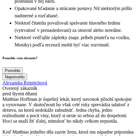
postrádali v nej iskru.
Opakované hľadanie a strácanie postavy Nil niektorým prišlo
nadmerné a rozťahané.
Niektorí čitatelia považovali správanie hlavného hrdinu
(vytrvalosť v prenasledovaní) za otravné alebo nereálne.
Niektoré vedľajšie zápletky (napr. príbeh priateľa na vozíku,
Moniky) podľa recenzií mohli byť viac rozvinuté.
Pomohlo vám zhrnutie?
Pomohlo
Nepomohlo
Alexandra Reiprichová
Overený zákazník
pred štyrmi dňami
Matthias Hoffman je úspešný lekár, ktorý navonok pôsobí spokojne
a vyrovnane. V skutočnosti ho však celé roky sprevádza udalosť z
detstva, na ktorú nedokáže zabudnúť. Jedna chyba, jedno
rozhodnutie a pocit viny, ktorý si nesie so sebou až do dospelosti.
Hoci sa snaží žiť ďalej, minulosť ho nikdy celkom nepustila.
Keď Matthias jedného dňa zazrie ženu, ktorá mu nápadne pripomína