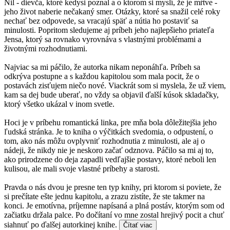
Nil - dievča, ktoré kedysi poznal a o ktorom si myslí, že je mŕtve -
jeho život naberie nečakaný smer. Otázky, ktoré sa snažil celé roky
nechať bez odpovede, sa vracajú späť a nútia ho postaviť sa
minulosti. Popritom sledujeme aj príbeh jeho najlepšieho priateľa
Jensa, ktorý sa rovnako vyrovnáva s vlastnými problémami a
životnými rozhodnutiami.
Najviac sa mi páčilo, že autorka nikam neponáhľa. Príbeh sa
odkrýva postupne a s každou kapitolou som mala pocit, že o
postavách zisťujem niečo nové. Viackrát som si myslela, že už viem,
kam sa dej bude uberať, no vždy sa objavil ďalší kúsok skladačky,
ktorý všetko ukázal v inom svetle.
Hoci je v príbehu romantická linka, pre mňa bola dôležitejšia jeho
ľudská stránka. Je to kniha o výčitkách svedomia, o odpustení, o
tom, ako nás môžu ovplyvniť rozhodnutia z minulosti, ale aj o
nádeji, že nikdy nie je neskoro začať odznova. Páčilo sa mi aj to,
ako prirodzene do deja zapadli vedľajšie postavy, ktoré neboli len
kulisou, ale mali svoje vlastné príbehy a starosti.
Pravda o nás dvou je presne ten typ knihy, pri ktorom si poviete, že
si prečítate ešte jednu kapitolu, a zrazu zistíte, že ste takmer na
konci. Je emotívna, príjemne napísaná a plná postáv, ktorým som od
začiatku držala palce. Po dočítaní vo mne zostal hrejivý pocit a chuť
siahnuť po ďalšej autorkinej knihe.
Čítať viac