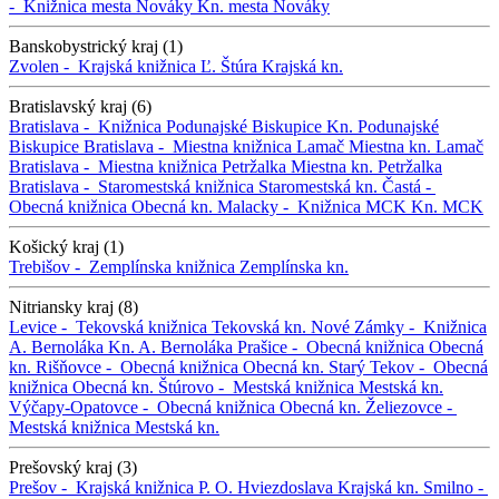
-
Knižnica mesta Nováky
Kn. mesta Nováky
Banskobystrický kraj (1)
Zvolen -
Krajská knižnica Ľ. Štúra
Krajská kn.
Bratislavský kraj (6)
Bratislava -
Knižnica Podunajské Biskupice
Kn. Podunajské
Biskupice
Bratislava -
Miestna knižnica Lamač
Miestna kn. Lamač
Bratislava -
Miestna knižnica Petržalka
Miestna kn. Petržalka
Bratislava -
Staromestská knižnica
Staromestská kn.
Častá -
Obecná knižnica
Obecná kn.
Malacky -
Knižnica MCK
Kn. MCK
Košický kraj (1)
Trebišov -
Zemplínska knižnica
Zemplínska kn.
Nitriansky kraj (8)
Levice -
Tekovská knižnica
Tekovská kn.
Nové Zámky -
Knižnica
A. Bernoláka
Kn. A. Bernoláka
Prašice -
Obecná knižnica
Obecná
kn.
Rišňovce -
Obecná knižnica
Obecná kn.
Starý Tekov -
Obecná
knižnica
Obecná kn.
Štúrovo -
Mestská knižnica
Mestská kn.
Výčapy-Opatovce -
Obecná knižnica
Obecná kn.
Želiezovce -
Mestská knižnica
Mestská kn.
Prešovský kraj (3)
Prešov -
Krajská knižnica P. O. Hviezdoslava
Krajská kn.
Smilno -