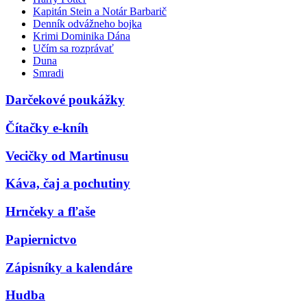
Kapitán Stein a Notár Barbarič
Denník odvážneho bojka
Krimi Dominika Dána
Učím sa rozprávať
Duna
Smradi
Darčekové poukážky
Čítačky e-kníh
Vecičky od Martinusu
Káva, čaj a pochutiny
Hrnčeky a fľaše
Papiernictvo
Zápisníky a kalendáre
Hudba