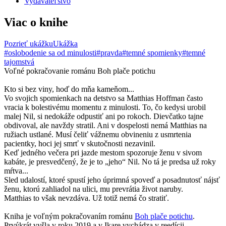
Vydavateľstvo
Viac o knihe
Pozrieť ukážku
Ukážka
#oslobodenie sa od minulosti
#pravda
#temné spomienky
#temné
tajomstvá
Voľné pokračovanie románu Boh plače potichu
Kto si bez viny, hoď do mňa kameňom...
Vo svojich spomienkach na detstvo sa Matthias Hoffman často
vracia k bolestivému momentu z minulosti. To, čo kedysi urobil
malej Nil, si nedokáže odpustiť ani po rokoch. Dievčatko tajne
obdivoval, ale navždy stratil. Ani v dospelosti nemá Matthias na
ružiach ustlané. Musí čeliť vážnemu obvineniu z usmrtenia
pacientky, hoci jej smrť v skutočnosti nezavinil.
Keď jedného večera pri jazde mestom spozoruje ženu v sivom
kabáte, je presvedčený, že je to „jeho“ Nil. No tá je predsa už roky
mŕtva...
Sled udalostí, ktoré spustí jeho úprimná spoveď a posadnutosť nájsť
ženu, ktorú zahliadol na ulici, mu prevrátia život naruby.
Matthias to však nevzdáva. Už totiž nemá čo stratiť.
Kniha je voľným pokračovaním románu
Boh plače potichu
.
Prvýkrát vyšla v roku 2019 a v Ikare vychádza v reedícii.