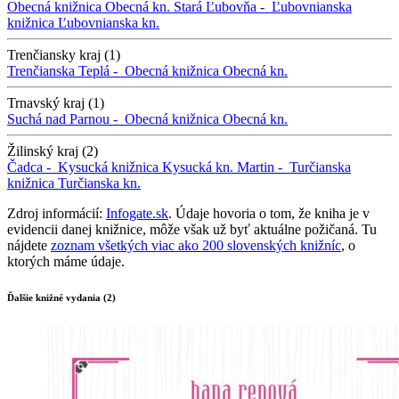
Obecná knižnica
Obecná kn.
Stará Ľubovňa -
Ľubovnianska
knižnica
Ľubovnianska kn.
Trenčiansky kraj (1)
Trenčianska Teplá -
Obecná knižnica
Obecná kn.
Trnavský kraj (1)
Suchá nad Parnou -
Obecná knižnica
Obecná kn.
Žilinský kraj (2)
Čadca -
Kysucká knižnica
Kysucká kn.
Martin -
Turčianska
knižnica
Turčianska kn.
Zdroj informácií:
Infogate.sk
. Údaje hovoria o tom, že kniha je v
evidencii danej knižnice, môže však už byť aktuálne požičaná. Tu
nájdete
zoznam všetkých viac ako 200 slovenských knižníc
, o
ktorých máme údaje.
Ďalšie knižné vydania (2)