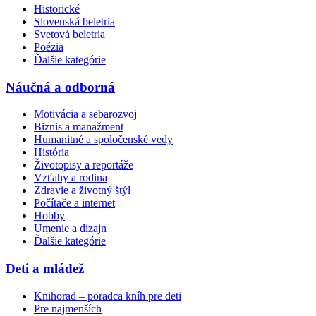
Historické
Slovenská beletria
Svetová beletria
Poézia
Ďalšie kategórie
Náučná a odborná
Motivácia a sebarozvoj
Biznis a manažment
Humanitné a spoločenské vedy
História
Životopisy a reportáže
Vzťahy a rodina
Zdravie a životný štýl
Počítače a internet
Hobby
Umenie a dizajn
Ďalšie kategórie
Deti a mládež
Knihorad – poradca kníh pre deti
Pre najmenších