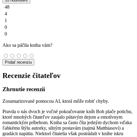
53 hodnotení
48
4
1
0
0
Ako sa páčila kniha vám?
Pridať recenziu
Recenzie čitateľov
Zhrnutie recenzií
Zosumarizované pomocou AI, ktorá môže robiť chyby.
Pravda o nás dvoch je voľné pokračovanie kníh Boh plače potichu,
ktoré mnohých čitateľov zaujalo pútavým dejom a emotívnym
romantickým príbehom. Kniha sa často číta jedným dychom vďaka
ľahkému štýlu autorky, silným postavám (najmä Matthiasovi) a
gradácii napätia. Niektorí čitatelia však postrádali v knihe iskru