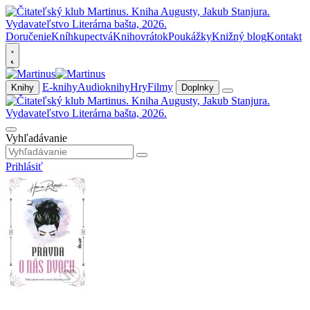
Doručenie
Kníhkupectvá
Knihovrátok
Poukážky
Knižný blog
Kontakt
E-knihy
Audioknihy
Hry
Filmy
Knihy
Doplnky
Vyhľadávanie
Prihlásiť