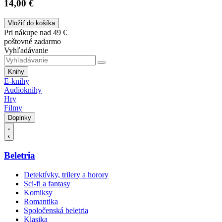
14,00 €
Vložiť do košíka
Pri nákupe nad 49 €
poštovné zadarmo
Vyhľadávanie
Knihy
E-knihy
Audioknihy
Hry
Filmy
Doplnky
Beletria
Detektívky, trilery a horory
Sci-fi a fantasy
Komiksy
Romantika
Spoločenská beletria
Klasika