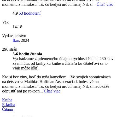
momentu z minulosti. To, čo kedysi urobil malej Nil, si...
Čítať viac
4,9
53 hodnotení
Vek
14-18
Vydavateľstvo
Ikar
, 2024
296 strán
5-6 hodín čítania
Vychádzame z priemerného údaju o rýchlosti čítania 230 slov
za minútu, od knihy ku knihe a čitateľa ku čitateľovi sa to
však môže líšiť.
Kto si bez viny, hoď do mňa kameňom... Vo svojich spomienkach
na detstvo sa Matthias Hoffman často vracia k bolestivému
momentu z minulosti. To, čo kedysi urobil malej Nil, si nedokáže
odpustiť ani po rokoch...
Čítať viac
Kniha
E-kniha
Čítaná