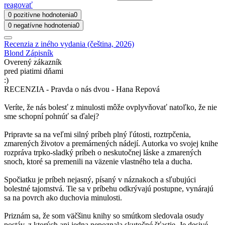
reagovať
0 pozitívne hodnotenia
0
0 negatívne hodnotenia
0
Recenzia z iného vydania (čeština, 2026)
Blond Zápisník
Overený zákazník
pred piatimi dňami
:)
RECENZIA - Pravda o nás dvou - Hana Repová
Veríte, že nás bolesť z minulosti môže ovplyvňovať natoľko, že nie
sme schopní pohnúť sa ďalej?
Pripravte sa na veľmi silný príbeh plný ľútosti, roztrpčenia,
zmarených životov a premárnených nádejí. Autorka vo svojej knihe
rozpráva trpko-sladký príbeh o neskutočnej láske a zmarených
snoch, ktoré sa premenili na väzenie vlastného tela a ducha.
Spočiatku je príbeh nejasný, písaný v náznakoch a sľubujúci
bolestné tajomstvá. Tie sa v príbehu odkrývajú postupne, vynárajú
sa na povrch ako duchovia minulosti.
Priznám sa, že som väčšinu knihy so smútkom sledovala osudy
postáv, z ktorých ani jedna nepoznala skutočné šťastie. Je desivé,