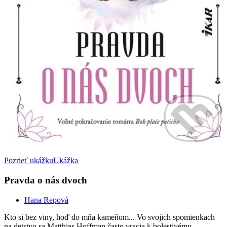
Pozrieť ukážku
Ukážka
Pravda o nás dvoch
Hana Repová
Kto si bez viny, hoď do mňa kameňom... Vo svojich spomienkach
na detstvo sa Matthias Hoffman často vracia k bolestivému