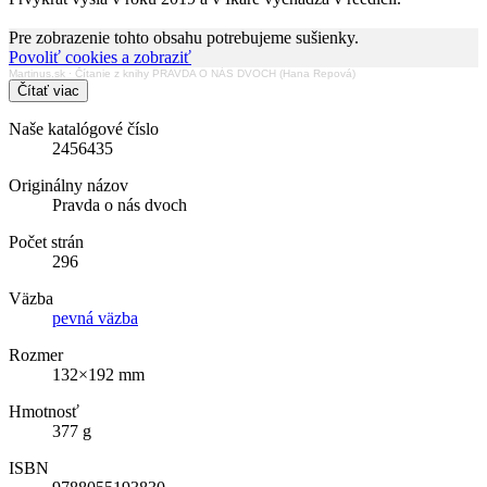
Pre zobrazenie tohto obsahu potrebujeme sušienky.
Povoliť cookies a zobraziť
Martinus.sk
·
Čítanie z knihy PRAVDA O NÁS DVOCH (Hana Repová)
Čítať viac
Naše katalógové číslo
2456435
Originálny názov
Pravda o nás dvoch
Počet strán
296
Väzba
pevná väzba
Rozmer
132×192 mm
Hmotnosť
377 g
ISBN