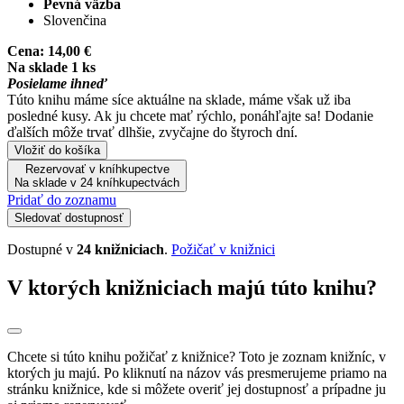
Pevná väzba
Slovenčina
Cena:
14,00 €
Na sklade 1 ks
Posielame ihneď
Túto knihu máme síce aktuálne na sklade, máme však už iba
posledné kusy. Ak ju chcete mať rýchlo, ponáhľajte sa! Dodanie
ďalších môže trvať dlhšie, zvyčajne do štyroch dní.
Vložiť do košíka
Rezervovať v kníhkupectve
Na sklade v 24 kníhkupectvách
Pridať do zoznamu
Sledovať dostupnosť
Dostupné v
24 knižniciach
.
Požičať v knižnici
V ktorých knižniciach majú túto knihu?
Chcete si túto knihu požičať z knižnice? Toto je zoznam knižníc, v
ktorých ju majú. Po kliknutí na názov vás presmerujeme priamo na
stránku knižnice, kde si môžete overiť jej dostupnosť a prípadne ju