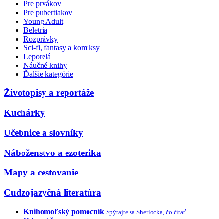
Pre prvákov
Pre pubertiakov
Young Adult
Beletria
Rozprávky
Sci-fi, fantasy a komiksy
Leporelá
Náučné knihy
Ďalšie kategórie
Životopisy a reportáže
Kuchárky
Učebnice a slovníky
Náboženstvo a ezoterika
Mapy a cestovanie
Cudzojazyčná literatúra
Knihomoľský pomocník
Spýtajte sa Sherlocka, čo čítať