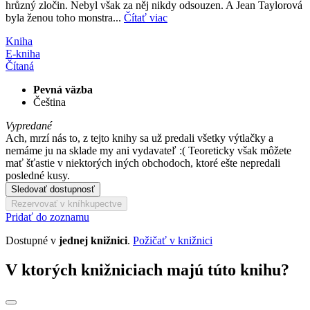
hrůzný zločin. Nebyl však za něj nikdy odsouzen. A Jean Taylorová
byla ženou toho monstra...
Čítať viac
Kniha
E-kniha
Čítaná
Pevná väzba
Čeština
Vypredané
Ach, mrzí nás to, z tejto knihy sa už predali všetky výtlačky a
nemáme ju na sklade my ani vydavateľ :( Teoreticky však môžete
mať šťastie v niektorých iných obchodoch, ktoré ešte nepredali
posledné kusy.
Sledovať dostupnosť
Rezervovať v kníhkupectve
Pridať do zoznamu
Dostupné v
jednej knižnici
.
Požičať v knižnici
V ktorých knižniciach majú túto knihu?