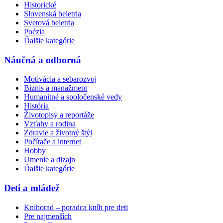
Historické
Slovenská beletria
Svetová beletria
Poézia
Ďalšie kategórie
Náučná a odborná
Motivácia a sebarozvoj
Biznis a manažment
Humanitné a spoločenské vedy
História
Životopisy a reportáže
Vzťahy a rodina
Zdravie a životný štýl
Počítače a internet
Hobby
Umenie a dizajn
Ďalšie kategórie
Deti a mládež
Knihorad – poradca kníh pre deti
Pre najmenších