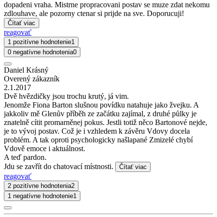
dopadeni vraha. Mistrne propracovani postav se muze zdat nekomu
zdlouhave, ale pozorny ctenar si prijde na sve. Doporucuji!
Čítať viac
reagovať
1 pozitívne hodnotenie
1
0 negatívne hodnotenia
0
Daniel Krásný
Overený zákazník
2.1.2017
Dvě hvězdičky jsou trochu krutý, já vim.
Jenomže Fiona Barton slušnou povídku natahuje jako žvejku. A
jakkoliv mě Glenův příběh ze začátku zajímal, z druhé půlky je
znatelně cítit promarněnej pokus. Jestli totiž něco Bartonové nejde,
je to vývoj postav. Což je i vzhledem k závěru Vdovy docela
problém. A tak oproti psychologicky našlapané Zmizelé chybí
Vdově emoce i aktuálnost.
A teď pardon.
Jdu se zavřít do chatovací místnosti.
Čítať viac
reagovať
2 pozitívne hodnotenia
2
1 negatívne hodnotenie
1