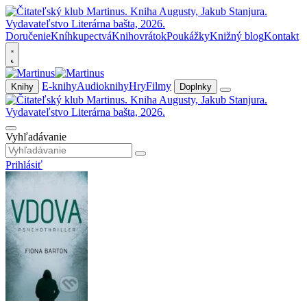
Doručenie
Kníhkupectvá
Knihovrátok
Poukážky
Knižný blog
Kontakt
E-knihy
Audioknihy
Hry
Filmy
Knihy
Doplnky
Vyhľadávanie
Prihlásiť