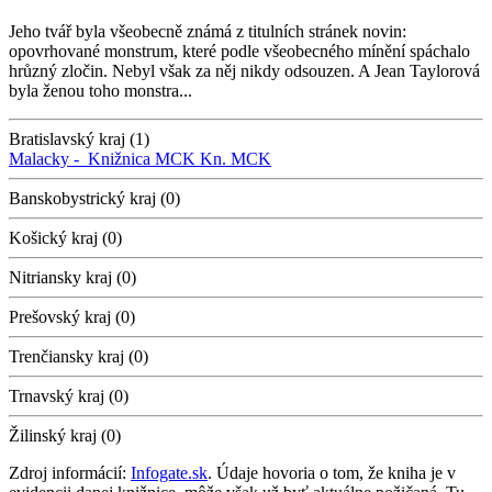
Jeho tvář byla všeobecně známá z titulních stránek novin:
opovrhované monstrum, které podle všeobecného mínění spáchalo
hrůzný zločin. Nebyl však za něj nikdy odsouzen. A Jean Taylorová
byla ženou toho monstra...
Bratislavský kraj (1)
Malacky -
Knižnica MCK
Kn. MCK
Banskobystrický kraj (0)
Košický kraj (0)
Nitriansky kraj (0)
Prešovský kraj (0)
Trenčiansky kraj (0)
Trnavský kraj (0)
Žilinský kraj (0)
Zdroj informácií:
Infogate.sk
. Údaje hovoria o tom, že kniha je v