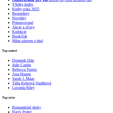
Knižné tipy ušité na mieru vám
Všetky knihy
Knihy roka 2025
Bestsellery
Novinky
Pripravované
Akcie a zľavy
Kolekcie
BookTok
Mám záujem o titul
Top autori
Dominik Dán
Julie Caplin
Rebecca Yarros
Ana Huang
Sarah J. Maas
Táňa Keleová Vasilková
Lucinda Riley
Top série
Romantické úteky
Harry Potter