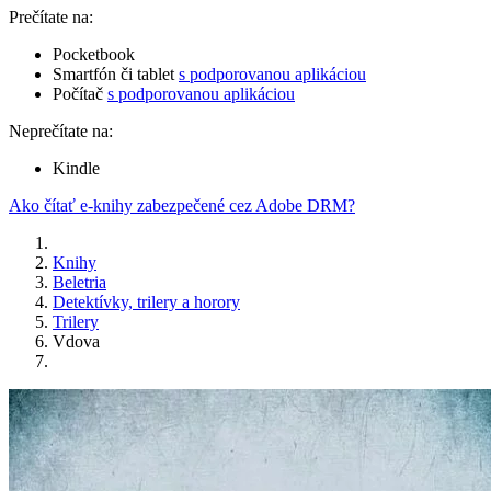
Prečítate na:
Pocketbook
Smartfón či tablet
s podporovanou aplikáciou
Počítač
s podporovanou aplikáciou
Neprečítate na:
Kindle
Ako čítať e-knihy zabezpečené cez Adobe DRM?
Knihy
Beletria
Detektívky, trilery a horory
Trilery
Vdova