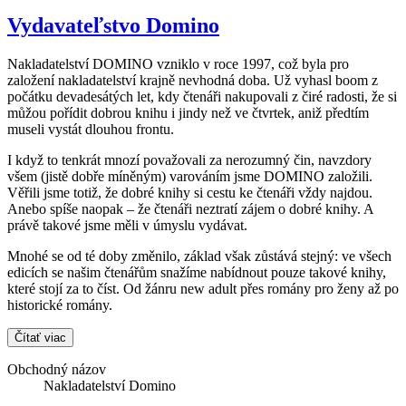
Vydavateľstvo Domino
Nakladatelství DOMINO vzniklo v roce 1997, což byla pro
založení nakladatelství krajně nevhodná doba. Už vyhasl boom z
počátku devadesátých let, kdy čtenáři nakupovali z čiré radosti, že si
můžou pořídit dobrou knihu i jindy než ve čtvrtek, aniž předtím
museli vystát dlouhou frontu.
I když to tenkrát mnozí považovali za nerozumný čin, navzdory
všem (jistě dobře míněným) varováním jsme DOMINO založili.
Věřili jsme totiž, že dobré knihy si cestu ke čtenáři vždy najdou.
Anebo spíše naopak – že čtenáři neztratí zájem o dobré knihy. A
právě takové jsme měli v úmyslu vydávat.
Mnohé se od té doby změnilo, základ však zůstává stejný: ve všech
edicích se našim čtenářům snažíme nabídnout pouze takové knihy,
které stojí za to číst. Od žánru new adult přes romány pro ženy až po
historické romány.
Čítať viac
Obchodný názov
Nakladatelství Domino