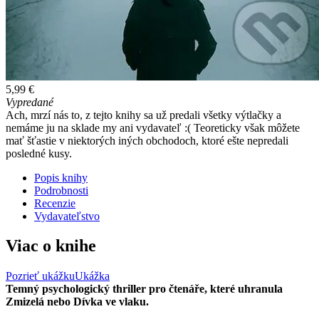
5,99 €
Vypredané
Ach, mrzí nás to, z tejto knihy sa už predali všetky výtlačky a
nemáme ju na sklade my ani vydavateľ :( Teoreticky však môžete
mať šťastie v niektorých iných obchodoch, ktoré ešte nepredali
posledné kusy.
Popis knihy
Podrobnosti
Recenzie
Vydavateľstvo
Viac o knihe
Pozrieť ukážku
Ukážka
Temný psychologický thriller pro čtenáře, které uhranula
Zmizelá nebo Dívka ve vlaku.