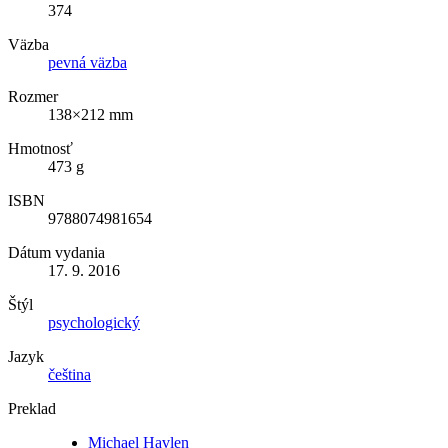
374
Väzba
pevná väzba
Rozmer
138×212 mm
Hmotnosť
473 g
ISBN
9788074981654
Dátum vydania
17. 9. 2016
Štýl
psychologický
Jazyk
čeština
Preklad
Michael Havlen