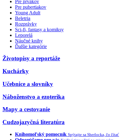
Pre prvákov
Pre pubertiakov
Young Adult
Beletria
Rozprávky
Sci-fi, fantasy a komiksy
Leporelá
Náučné knihy
Ďalšie kategórie
Životopisy a reportáže
Kuchárky
Učebnice a slovníky
Náboženstvo a ezoterika
Mapy a cestovanie
Cudzojazyčná literatúra
Knihomoľský pomocník
Spýtajte sa Sherlocka, čo čítať
Odporúčame pre vás