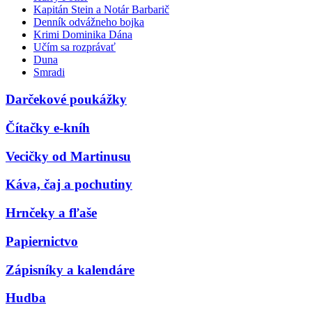
Kapitán Stein a Notár Barbarič
Denník odvážneho bojka
Krimi Dominika Dána
Učím sa rozprávať
Duna
Smradi
Darčekové poukážky
Čítačky e-kníh
Vecičky od Martinusu
Káva, čaj a pochutiny
Hrnčeky a fľaše
Papiernictvo
Zápisníky a kalendáre
Hudba