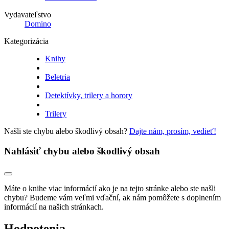
Vydavateľstvo
Domino
Kategorizácia
Knihy
Beletria
Detektívky, trilery a horory
Trilery
Našli ste chybu alebo škodlivý obsah?
Dajte nám, prosím, vedieť!
Nahlásiť chybu alebo škodlivý obsah
Máte o knihe viac informácií ako je na tejto stránke alebo ste našli
chybu? Budeme vám veľmi vďační, ak nám pomôžete s doplnením
informácií na našich stránkach.
Hodnotenia