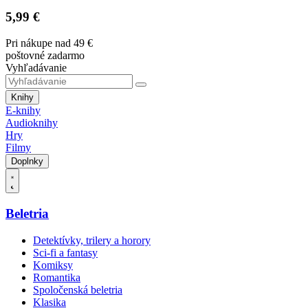
5,99 €
Pri nákupe nad 49 €
poštovné zadarmo
Vyhľadávanie
Knihy
E-knihy
Audioknihy
Hry
Filmy
Doplnky
Beletria
Detektívky, trilery a horory
Sci-fi a fantasy
Komiksy
Romantika
Spoločenská beletria
Klasika