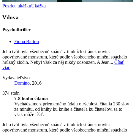
Pozrieť ukážku
Ukážka
Vdova
Psychothriller
Fiona Barton
Jeho tvář byla všeobecně známá z titulních stránek novin:
opovrhované monstrum, které podle všeobecného mínění spáchalo
hrůzný zločin. Nebyl však za něj nikdy odsouzen. A Jean...
Čítať
viac
Vydavateľstvo
Domino
, 2016
374 strán
7-8 hodín čítania
Vychádzame z priemerného údaju o rýchlosti čítania 230 slov
za minútu, od knihy ku knihe a čitateľa ku čitateľovi sa to
však môže líšiť.
Jeho tvář byla všeobecně známá z titulních stránek novin:
opovrhované monstrum, které podle všeobecného mínění spáchalo