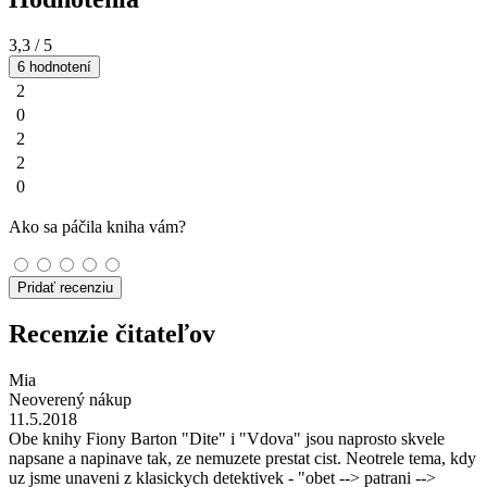
3,3
/ 5
6 hodnotení
2
0
2
2
0
Ako sa páčila kniha vám?
Pridať recenziu
Recenzie čitateľov
Mia
Neoverený nákup
11.5.2018
Obe knihy Fiony Barton "Dite" i "Vdova" jsou naprosto skvele
napsane a napinave tak, ze nemuzete prestat cist. Neotrele tema, kdy
uz jsme unaveni z klasickych detektivek - "obet --> patrani -->