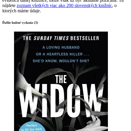
evidencii danej knižnice, môže však už byť aktuálne požičaná. Tu
nájdete
zoznam všetkých viac ako 200 slovenských knižníc
, o
ktorých máme údaje.
Ďalšie knižné vydania (3)