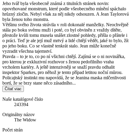
Jeho tvář byla všeobecně známá z titulních stránek novin:
opovrhované monstrum, které podle všeobecného mínění spáchalo
hrůzný zločin. Nebyl však za něj nikdy odsouzen. A Jean Taylorová
byla ženou toho monstra.
Většinu svého života strávila v roli dokonalé manželky. Neochvějně
stála po boku svému muži i poté, co byl obviněn z vraždy dítěte,
přestože kvůli tomu musela snášet zlostné pohledy, přišla o přátele i
o práci. Teď je ale její muž mrtvý a lidé chtějí vědět, jaké to bylo, žít
po jeho boku. Co se vlastně tenkrát stalo. Jean může konečně
vyzradit všechna tajemství.
Pravda – to je to, co po ní všichni chtějí. Zajímá se o ni novinářka,
pro kterou je exkluzivní rozhovor s ženou pedofilního vraha
vrcholem kariéry. A ještě intenzivněji se snaží pravdu odhalit
inspektor Sparkes, pro něhož je tento případ letitou noční můrou.
Policajtský instinkt mu napovídá, že se Jeanina maska mlčenlivosti
bortí, že se brzy stane něco zásadního...
Čítať viac
Naše katalógové číslo
243394
Originálny názov
The Widow
Počet strán