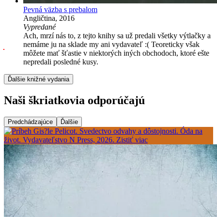
Pevná väzba s prebalom
Angličtina, 2016
Vypredané
Ach, mrzí nás to, z tejto knihy sa už predali všetky výtlačky a
nemáme ju na sklade my ani vydavateľ :( Teoreticky však
môžete mať šťastie v niektorých iných obchodoch, ktoré ešte
nepredali posledné kusy.
Ďalšie knižné vydania
Naši škriatkovia odporúčajú
Predchádzajúce
Ďalšie