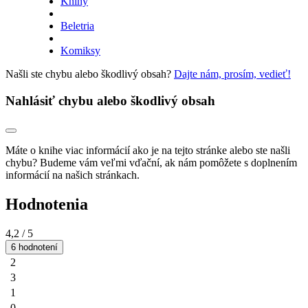
Knihy
Beletria
Komiksy
Našli ste chybu alebo škodlivý obsah?
Dajte nám, prosím, vedieť!
Nahlásiť chybu alebo škodlivý obsah
Máte o knihe viac informácií ako je na tejto stránke alebo ste našli
chybu? Budeme vám veľmi vďační, ak nám pomôžete s doplnením
informácií na našich stránkach.
Hodnotenia
4,2
/ 5
6 hodnotení
2
3
1
0