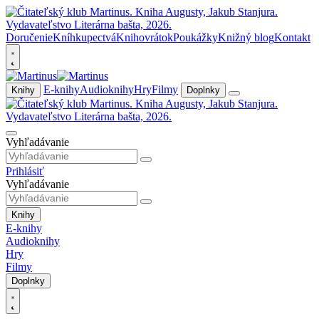
Doručenie
Kníhkupectvá
Knihovrátok
Poukážky
Knižný blog
Kontakt
E-knihy
Audioknihy
Hry
Filmy
Knihy
Doplnky
Vyhľadávanie
Prihlásiť
Vyhľadávanie
Knihy
E-knihy
Audioknihy
Hry
Filmy
Doplnky