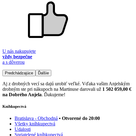
U nás nakupujete
vždy bezpečne
a s dôverou
Predchádzajúce
Ďalšie
Aj z drobných vecí sa dajú urobiť veľké. Vďaka vašim Anjelským
drobným ste pri nákupoch na Martinuse darovali už
1 502 059,00 €
na Dobrého Anjela
. Ďakujeme!
Kníhkupectvá
Bratislava - Obchodná
• Otvorené do 20:00
Všetky kníhkupectvá
Udalosti
Spriatelené kníhkupectvá