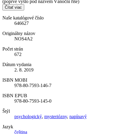
(poprvé vyšlo pod názvem Vánoční říše)
Čítať viac
Naše katalógové číslo
646627
Originálny názov
NOS4A2
Počet strán
672
Dátum vydania
2. 8. 2019
ISBN MOBI
978-80-7593-146-7
ISBN EPUB
978-80-7593-145-0
Štýl
psychologický
,
mysteriózny
,
napínavý
Jazyk
čeština