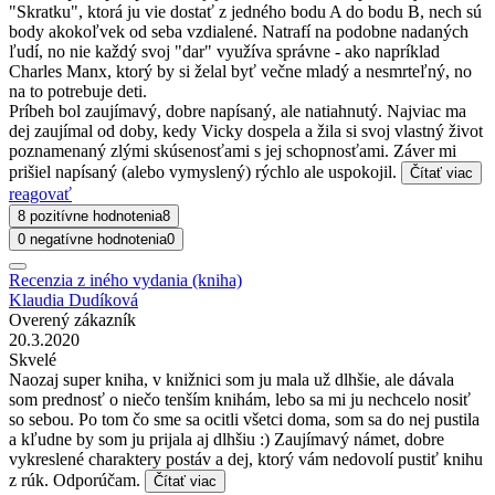
"Skratku", ktorá ju vie dostať z jedného bodu A do bodu B, nech sú
body akokoľvek od seba vzdialené. Natrafí na podobne nadaných
ľudí, no nie každý svoj "dar" využíva správne - ako napríklad
Charles Manx, ktorý by si želal byť večne mladý a nesmrteľný, no
na to potrebuje deti.
Príbeh bol zaujímavý, dobre napísaný, ale natiahnutý. Najviac ma
dej zaujímal od doby, kedy Vicky dospela a žila si svoj vlastný život
poznamenaný zlými skúsenosťami s jej schopnosťami. Záver mi
prišiel napísaný (alebo vymyslený) rýchlo ale uspokojil.
Čítať viac
reagovať
8 pozitívne hodnotenia
8
0 negatívne hodnotenia
0
Recenzia z iného vydania (kniha)
Klaudia Dudíková
Overený zákazník
20.3.2020
Skvelé
Naozaj super kniha, v knižnici som ju mala už dlhšie, ale dávala
som prednosť o niečo tenším knihám, lebo sa mi ju nechcelo nosiť
so sebou. Po tom čo sme sa ocitli všetci doma, som sa do nej pustila
a kľudne by som ju prijala aj dlhšiu :) Zaujímavý námet, dobre
vykreslené charaktery postáv a dej, ktorý vám nedovolí pustiť knihu
z rúk. Odporúčam.
Čítať viac