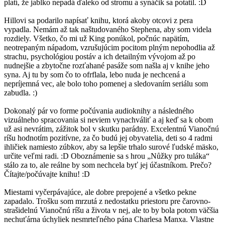
platí, že jablko nepadá ďaleko od stromu a synáčik sa potatil. :D
Hillovi sa podarilo napísať knihu, ktorá akoby otcovi z pera
vypadla. Nemám až tak naštudovaného Stephena, aby som videla
rozdiely. Všetko, čo mi už King ponúkol, počnúc napätím,
neotrepaným nápadom, vzrušujúcim pocitom plným nepohodlia až
strachu, psychológiou postáv a ich detailným vývojom až po
nudnejšie a zbytočne rozťahané pasáže som našla aj v knihe jeho
syna. Aj tu by som čo to ofrflala, lebo nuda je nechcená a
nepríjemná vec, ale bolo toho pomenej a sledovaním seriálu som
zabudla. :)
Dokonalý pár vo forme počúvania audioknihy a následného
vizuálneho spracovania si neviem vynachváliť a aj keď sa k obom
už asi nevrátim, zážitok bol v skutku parádny. Excelentnú Vianočnú
ríšu hodnotím pozitívne, za čo budú jej obyvatelia, deti so 4 radmi
ihličiek namiesto zúbkov, aby sa lepšie trhalo surové ľudské mäsko,
určite veľmi radi. :D Oboznámenie sa s hrou „Nůžky pro tuláka“
stálo za to, ale reálne by som nechcela byť jej účastníkom. Prečo?
Čítajte/počúvajte knihu! :D
Miestami vyčerpávajúce, ale dobre prepojené a všetko pekne
zapadalo. Trošku som mrzutá z nedostatku priestoru pre čarovno-
strašidelnú Vianočnú ríšu a života v nej, ale to by bola potom väčšia
nechuťárna úchyliek nesmrteľného pána Charlesa Manxa. Vlastne