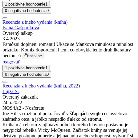
1 pozitívne hodnotenie
1
0 negatívne hodnotenia
0
Recenzia z iného vydania (kniha)
Ivana Gašparíková
Overený nákup
3.4.2023
Famózni doplneni romanu! Ukaze se Manxova minulost a minulost
prizraku. Komix doporucuji i tem, co obvykle tento druh litaratury
nectou. :)
Čítať viac
reagovať
1 pozitívne hodnotenie
1
0 negatívne hodnotenia
0
Recenzia z iného vydania (kniha, 2022)
Lujza S.
Overený zákazník
24.5.2022
NOS4A2 - Nosferatu
Joe Hill sa rozhodol pokračovať v šľapajách svojho celosvetovo
známeho otca, a jablko nespadlo ďaleko od stromu.
Kniha má celkom zaujímavý príbeh ktorého hlavnou postavou je
netypická rebelka Vicky McQueen. Začiatok knihy sa venuje jej
detstvu, postupne puberte a jej nadaniu alebo schopnosti vytvoriť si