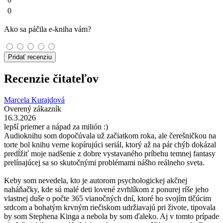
0
Ako sa páčila e-kniha vám?
Pridať recenziu
Recenzie čitateľov
Marcela Kurajdová
Overený zákazník
16.3.2026
lepší priemer a nápad za milión :)
Audioknihu som dopočúvala už začiatkom roka, ale čerešničkou na
torte bol knihu verne kopírujúci seriál, ktorý až na pár chýb dokázal
predĺžiť moje nadšenie z dobre vystavaného príbehu temnej fantasy
prelínajúcej sa so skutočnými problémami nášho reálneho sveta.
Keby som nevedela, kto je autorom psychologickej akčnej
naháňačky, kde sú malé deti lovené zvrhlíkom z ponurej ríše jeho
vlastnej duše o počte 365 vianočných dní, ktoré ho svojím tlčúcim
srdcom a bohatým krvným riečiskom udržiavajú pri živote, tipovala
by som Stephena Kinga a nebola by som ďaleko. Aj v tomto prípade