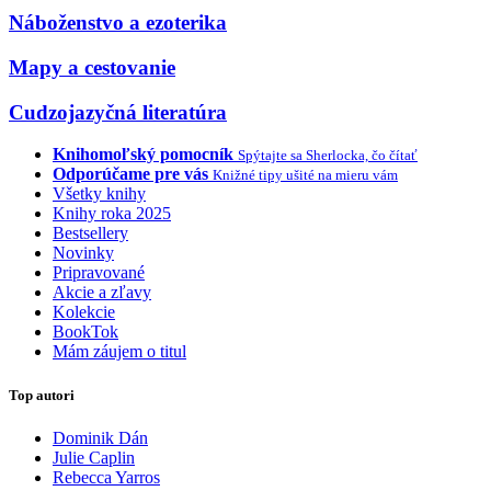
Náboženstvo a ezoterika
Mapy a cestovanie
Cudzojazyčná literatúra
Knihomoľský pomocník
Spýtajte sa Sherlocka, čo čítať
Odporúčame pre vás
Knižné tipy ušité na mieru vám
Všetky knihy
Knihy roka 2025
Bestsellery
Novinky
Pripravované
Akcie a zľavy
Kolekcie
BookTok
Mám záujem o titul
Top autori
Dominik Dán
Julie Caplin
Rebecca Yarros