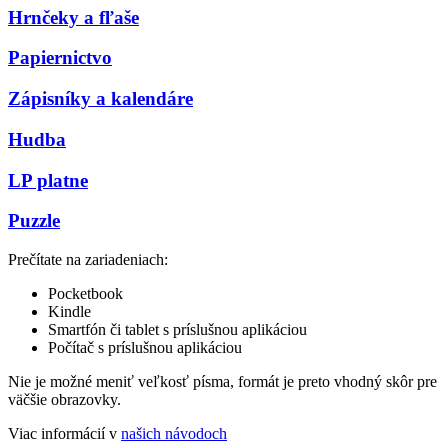
Hrnčeky a fľaše
Papiernictvo
Zápisníky a kalendáre
Hudba
LP platne
Puzzle
Prečítate na zariadeniach:
Pocketbook
Kindle
Smartfón či tablet s príslušnou aplikáciou
Počítač s príslušnou aplikáciou
Nie je možné meniť veľkosť písma, formát je preto vhodný skôr pre
väčšie obrazovky.
Viac informácií v
našich návodoch