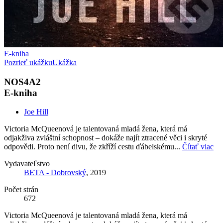
E-kniha
Pozrieť ukážku
Ukážka
NOS4A2
E-kniha
Joe Hill
Victoria McQueenová je talentovaná mladá žena, která má
odjakživa zvláštní schopnost – dokáže najít ztracené věci i skryté
odpovědi. Proto není divu, že zkříží cestu ďábelskému...
Čítať viac
Vydavateľstvo
BETA - Dobrovský
, 2019
Počet strán
672
Victoria McQueenová je talentovaná mladá žena, která má