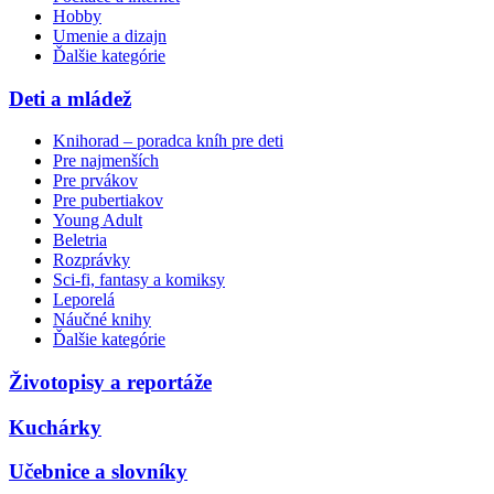
Hobby
Umenie a dizajn
Ďalšie kategórie
Deti a mládež
Knihorad – poradca kníh pre deti
Pre najmenších
Pre prvákov
Pre pubertiakov
Young Adult
Beletria
Rozprávky
Sci-fi, fantasy a komiksy
Leporelá
Náučné knihy
Ďalšie kategórie
Životopisy a reportáže
Kuchárky
Učebnice a slovníky