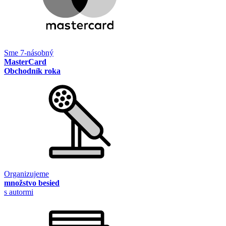
Sme 7-násobný
MasterCard
Obchodník roka
Organizujeme
množstvo besied
s autormi