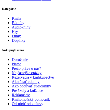
Kategórie
Knihy
E-knihy
Audioknihy
Hry
Filmy
Doplnky
Nakupujte u nás
Doručenie
Platba
Prečo práve u nás?
Najčastejšie otázky
Rezervácia v kníhkupectve
Ako čítať e-knihy
Ako počúvať audioknihy
Pre školy a knižnice
Reklamácie
Knihomoľský pomocník
Odstúpiť od zmluvy