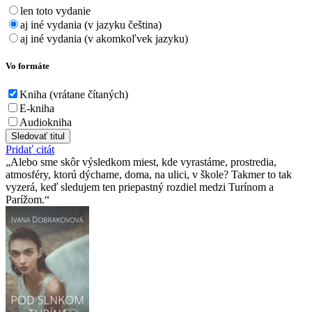
len toto vydanie
aj iné vydania (v jazyku čeština)
aj iné vydania (v akomkoľvek jazyku)
Vo formáte
Kniha (vrátane čítaných)
E-kniha
Audiokniha
Sledovať titul
Pridať citát
Alebo sme skôr výsledkom miest, kde vyrastáme, prostredia,
atmosféry, ktorú dýchame, doma, na ulici, v škole? Takmer to tak
vyzerá, keď sledujem ten priepastný rozdiel medzi Turínom a
Parížom.