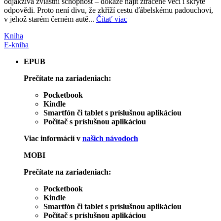
odjakživa zvláštní schopnost – dokáže najít ztracené věci i skryté
odpovědi. Proto není divu, že zkříží cestu ďábelskému padouchovi,
v jehož starém černém autě...
Čítať viac
Kniha
E-kniha
EPUB
Prečítate na zariadeniach:
Pocketbook
Kindle
Smartfón či tablet s príslušnou aplikáciou
Počítač s príslušnou aplikáciou
Viac informácií v
našich návodoch
MOBI
Prečítate na zariadeniach:
Pocketbook
Kindle
Smartfón či tablet s príslušnou aplikáciou
Počítač s príslušnou aplikáciou