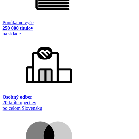
Ponúkame vyše
250 000 titulov
na sklade
Osobný odber
20 kníhkupectiev
po celom Slovensku