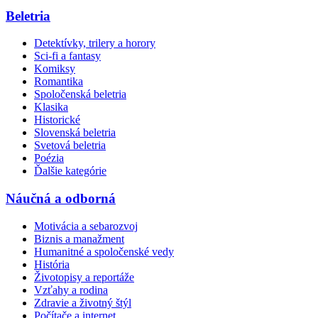
Beletria
Detektívky, trilery a horory
Sci-fi a fantasy
Komiksy
Romantika
Spoločenská beletria
Klasika
Historické
Slovenská beletria
Svetová beletria
Poézia
Ďalšie kategórie
Náučná a odborná
Motivácia a sebarozvoj
Biznis a manažment
Humanitné a spoločenské vedy
História
Životopisy a reportáže
Vzťahy a rodina
Zdravie a životný štýl
Počítače a internet