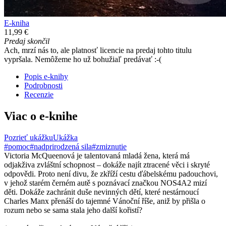
E-kniha
11,99 €
Predaj skončil
Ach, mrzí nás to, ale platnosť licencie na predaj tohto titulu
vypršala. Nemôžeme ho už bohužiaľ predávať :-(
Popis e-knihy
Podrobnosti
Recenzie
Viac o e-knihe
Pozrieť ukážku
Ukážka
#pomoc
#nadprirodzená sila
#zmiznutie
Victoria McQueenová je talentovaná mladá žena, která má
odjakživa zvláštní schopnost – dokáže najít ztracené věci i skryté
odpovědi. Proto není divu, že zkříží cestu ďábelskému padouchovi,
v jehož starém černém autě s poznávací značkou NOS4A2 mizí
děti. Dokáže zachránit duše nevinných dětí, které nestárnoucí
Charles Manx přenáší do tajemné Vánoční říše, aniž by přišla o
rozum nebo se sama stala jeho další kořistí?