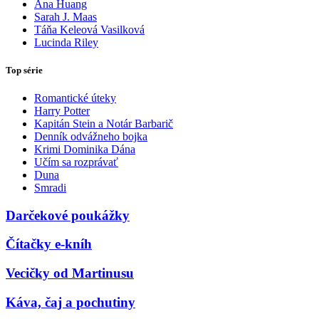
Ana Huang
Sarah J. Maas
Táňa Keleová Vasilková
Lucinda Riley
Top série
Romantické úteky
Harry Potter
Kapitán Stein a Notár Barbarič
Denník odvážneho bojka
Krimi Dominika Dána
Učím sa rozprávať
Duna
Smradi
Darčekové poukážky
Čítačky e-kníh
Vecičky od Martinusu
Káva, čaj a pochutiny