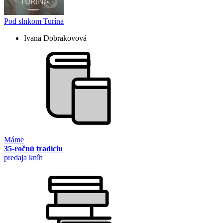
Pod slnkom Turína
Ivana Dobrakovová
Máme
35-ročnú tradíciu
predaja kníh