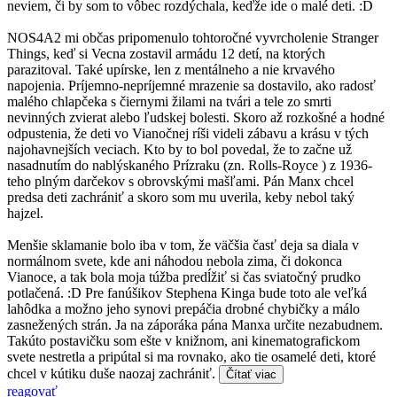
neviem, či by som to vôbec rozdýchala, keďže ide o malé deti. :D
NOS4A2 mi občas pripomenulo tohtoročné vyvrcholenie Stranger
Things, keď si Vecna zostavil armádu 12 detí, na ktorých
parazitoval. Také upírske, len z mentálneho a nie krvavého
napojenia. Príjemno-nepríjemné mrazenie sa dostavilo, ako radosť
malého chlapčeka s čiernymi žilami na tvári a tele zo smrti
nevinných zvierat alebo ľudskej bolesti. Skoro až rozkošné a hodné
odpustenia, že deti vo Vianočnej ríši videli zábavu a krásu v tých
najohavnejších veciach. Kto by to bol povedal, že to začne už
nasadnutím do nablýskaného Prízraku (zn. Rolls-Royce ) z 1936-
teho plným darčekov s obrovskými mašľami. Pán Manx chcel
predsa deti zachrániť a skoro som mu uverila, keby nebol taký
hajzel.
Menšie sklamanie bolo iba v tom, že väčšia časť deja sa diala v
normálnom svete, kde ani náhodou nebola zima, či dokonca
Vianoce, a tak bola moja túžba predĺžiť si čas sviatočný prudko
potlačená. :D Pre fanúšikov Stephena Kinga bude toto ale veľká
lahôdka a možno jeho synovi prepáčia drobné chybičky a málo
zasnežených strán. Ja na záporáka pána Manxa určite nezabudnem.
Takúto postavičku som ešte v knižnom, ani kinematografickom
svete nestretla a pripútal si ma rovnako, ako tie osamelé deti, ktoré
chcel v kútiku duše naozaj zachrániť.
Čítať viac
reagovať