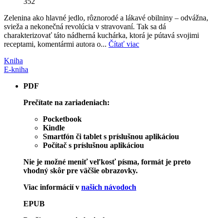
352
Zelenina ako hlavné jedlo, rôznorodé a lákavé obilniny – odvážna,
svieža a nekonečná revolúcia v stravovaní. Tak sa dá
charakterizovať táto nádherná kuchárka, ktorá je pútavá svojimi
receptami, komentármi autora o...
Čítať viac
Kniha
E-kniha
PDF
Prečítate na zariadeniach:
Pocketbook
Kindle
Smartfón či tablet s príslušnou aplikáciou
Počítač s príslušnou aplikáciou
Nie je možné meniť veľkosť písma, formát je preto
vhodný skôr pre väčšie obrazovky.
Viac informácií v
našich návodoch
EPUB