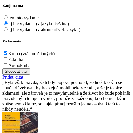
Zaujíma ma
len toto vydanie
aj iné vydania (v jazyku čeština)
aj iné vydania (v akomkoľvek jazyku)
Vo formáte
Kniha (vrátane čítaných)
E-kniha
Audiokniha
Sledovať titul
Pridať citát
Byla však pravda, že tehdy poprvé pochopil, že lidé, kterým se
naučil důveřovat, by ho stejně mohli někdy zradit, a že je to sice
zklamání, ale zároveň je to nevyhnutelné a že život ho bude pohánět
pravidelným tempem vpřed, protože za každého, kdo ho nějakým
způsobem zklame, se najde přinejmenším jedna osoba, která to
nikdy neudělá.