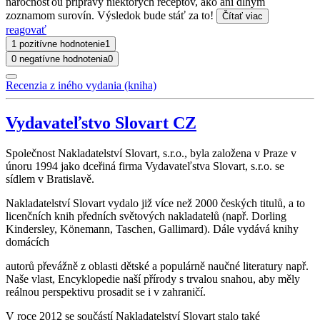
náročnosťou prípravy niektorých receptov, ako ani dlhým
zoznamom surovín. Výsledok bude stáť za to!
Čítať viac
reagovať
1 pozitívne hodnotenie
1
0 negatívne hodnotenia
0
Recenzia z iného vydania (kniha)
Vydavateľstvo Slovart CZ
Společnost Nakladatelství Slovart, s.r.o., byla založena v Praze v
únoru 1994 jako dceřiná firma Vydavateľstva Slovart, s.r.o. se
sídlem v Bratislavě.
Nakladatelství Slovart vydalo již více než 2000 českých titulů, a to
licenčních knih předních světových nakladatelů (např. Dorling
Kindersley, Könemann, Taschen, Gallimard). Dále vydává knihy
domácích
autorů převážně z oblasti dětské a populárně naučné literatury např.
Naše vlast, Encyklopedie naší přírody s trvalou snahou, aby měly
reálnou perspektivu prosadit se i v zahraničí.
V roce 2012 se součástí Nakladatelství Slovart stalo také