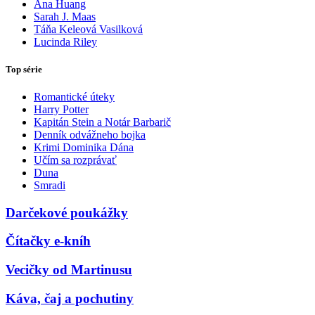
Ana Huang
Sarah J. Maas
Táňa Keleová Vasilková
Lucinda Riley
Top série
Romantické úteky
Harry Potter
Kapitán Stein a Notár Barbarič
Denník odvážneho bojka
Krimi Dominika Dána
Učím sa rozprávať
Duna
Smradi
Darčekové poukážky
Čítačky e-kníh
Vecičky od Martinusu
Káva, čaj a pochutiny