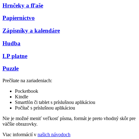
Hrnčeky a fľaše
Papiernictvo
Zápisníky a kalendáre
Hudba
LP platne
Puzzle
Prečítate na zariadeniach:
Pocketbook
Kindle
Smartfón či tablet s príslušnou aplikáciou
Počítač s príslušnou aplikáciou
Nie je možné meniť veľkosť písma, formát je preto vhodný skôr pre
väčšie obrazovky.
Viac informácií v
našich návodoch