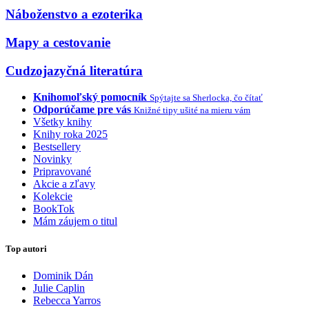
Náboženstvo a ezoterika
Mapy a cestovanie
Cudzojazyčná literatúra
Knihomoľský pomocník
Spýtajte sa Sherlocka, čo čítať
Odporúčame pre vás
Knižné tipy ušité na mieru vám
Všetky knihy
Knihy roka 2025
Bestsellery
Novinky
Pripravované
Akcie a zľavy
Kolekcie
BookTok
Mám záujem o titul
Top autori
Dominik Dán
Julie Caplin
Rebecca Yarros