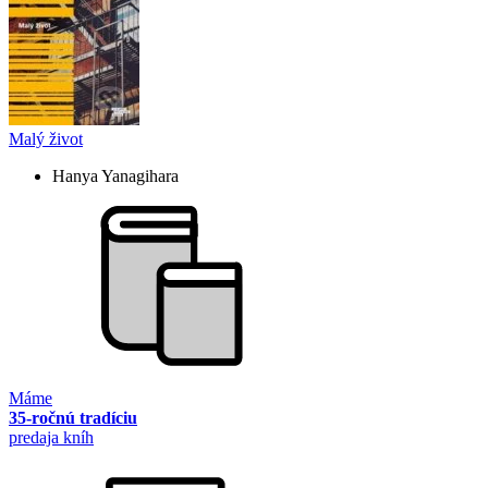
Malý život
Hanya Yanagihara
Máme
35-ročnú tradíciu
predaja kníh