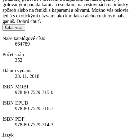
grilovanými paradajkami a cesnakom; na cestovinách na iránsky
spôsob alebo na fenikli s kaparami a olivami. Možno vás oslovia
jedlá s exotickými názvami ako kari laksa alebo cukinový baba
ganuš. Dobrú chuť.
Čítať viac
Naše katalógové číslo
664789
Počet strán
352
Dátum vydania
23. 11. 2018
ISBN MOBI
978-80-7529-715-0
ISBN EPUB
978-80-7529-716-7
ISBN PDF
978-80-7529-714-3
Jazyk