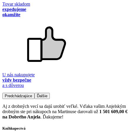
Tovar skladom
expedujeme
okamžite
U nás nakupujete
vždy bezpečne
a s dôverou
Predchádzajúce
Ďalšie
Aj z drobných vecí sa dajú urobiť veľké. Vďaka vašim Anjelským
drobným ste pri nákupoch na Martinuse darovali už
1 501 609,00 €
na Dobrého Anjela
. Ďakujeme!
Kníhkupectvá