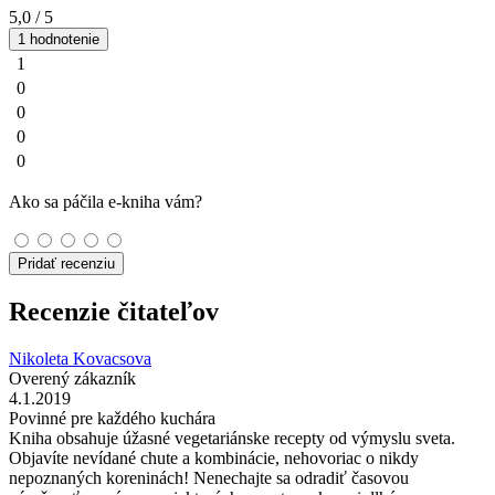
5,0
/ 5
1 hodnotenie
1
0
0
0
0
Ako sa páčila e-kniha vám?
Pridať recenziu
Recenzie čitateľov
Nikoleta Kovacsova
Overený zákazník
4.1.2019
Povinné pre každého kuchára
Kniha obsahuje úžasné vegetariánske recepty od výmyslu sveta.
Objavíte nevídané chute a kombinácie, nehovoriac o nikdy
nepoznaných koreninách! Nenechajte sa odradiť časovou