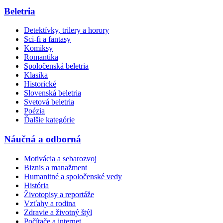
Beletria
Detektívky, trilery a horory
Sci-fi a fantasy
Komiksy
Romantika
Spoločenská beletria
Klasika
Historické
Slovenská beletria
Svetová beletria
Poézia
Ďalšie kategórie
Náučná a odborná
Motivácia a sebarozvoj
Biznis a manažment
Humanitné a spoločenské vedy
História
Životopisy a reportáže
Vzťahy a rodina
Zdravie a životný štýl
Počítače a internet