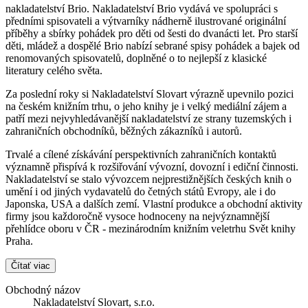
nakladatelství Brio. Nakladatelství Brio vydává ve spolupráci s
předními spisovateli a výtvarníky nádherně ilustrované originální
příběhy a sbírky pohádek pro děti od šesti do dvanácti let. Pro starší
děti, mládež a dospělé Brio nabízí sebrané spisy pohádek a bajek od
renomovaných spisovatelů, doplněné o to nejlepší z klasické
literatury celého světa.
Za poslední roky si Nakladatelství Slovart výrazně upevnilo pozici
na českém knižním trhu, o jeho knihy je i velký mediální zájem a
patří mezi nejvyhledávanější nakladatelství ze strany tuzemských i
zahraničních obchodníků, běžných zákazníků i autorů.
Trvalé a cílené získávání perspektivních zahraničních kontaktů
významně přispívá k rozšiřování vývozní, dovozní i ediční činnosti.
Nakladatelství se stalo vývozcem nejprestižnějších českých knih o
umění i od jiných vydavatelů do četných států Evropy, ale i do
Japonska, USA a dalších zemí. Vlastní produkce a obchodní aktivity
firmy jsou každoročně vysoce hodnoceny na nejvýznamnější
přehlídce oboru v ČR - mezinárodním knižním veletrhu Svět knihy
Praha.
Čítať viac
Obchodný názov
Nakladatelství Slovart, s.r.o.