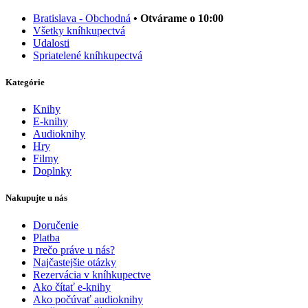
Bratislava - Obchodná
• Otvárame o 10:00
Všetky kníhkupectvá
Udalosti
Spriatelené kníhkupectvá
Kategórie
Knihy
E-knihy
Audioknihy
Hry
Filmy
Doplnky
Nakupujte u nás
Doručenie
Platba
Prečo práve u nás?
Najčastejšie otázky
Rezervácia v kníhkupectve
Ako čítať e-knihy
Ako počúvať audioknihy