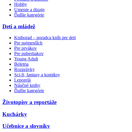
Hobby
Umenie a dizajn
Ďalšie kategórie
Deti a mládež
Knihorad – poradca kníh pre deti
Pre najmenších
Pre prvákov
Pre pubertiakov
Young Adult
Beletria
Rozprávky
Sci-fi, fantasy a komiksy
Leporelá
Náučné knihy
Ďalšie kategórie
Životopisy a reportáže
Kuchárky
Učebnice a slovníky