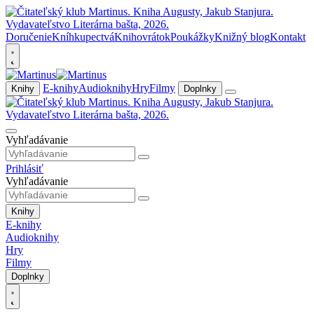
Doručenie
Kníhkupectvá
Knihovrátok
Poukážky
Knižný blog
Kontakt
E-knihy
Audioknihy
Hry
Filmy
Knihy
Doplnky
Vyhľadávanie
Prihlásiť
Vyhľadávanie
Knihy
E-knihy
Audioknihy
Hry
Filmy
Doplnky