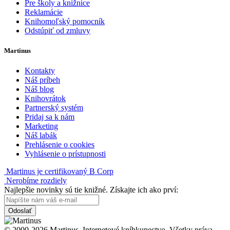
Pre školy a knižnice
Reklamácie
Knihomoľský pomocník
Odstúpiť od zmluvy
Martinus
Kontakty
Náš príbeh
Náš blog
Knihovrátok
Partnerský systém
Pridaj sa k nám
Marketing
Náš labák
Prehlásenie o cookies
Vyhlásenie o prístupnosti
Martinus je certifikovaný B Corp
Nerobíme rozdiely
Najlepšie novinky sú tie knižné. Získajte ich ako prví:
Odoslať
© 2000-2026 Martinus. Internetové kníhkupectvo. Všetky práva