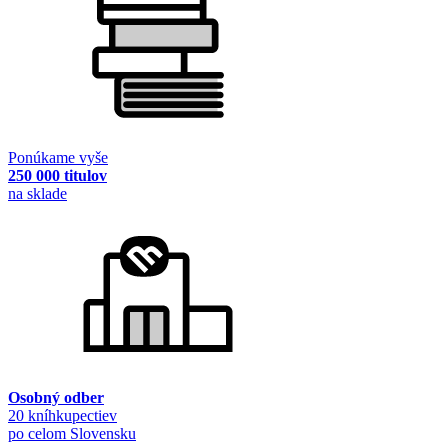
Ponúkame vyše
250 000 titulov
na sklade
Osobný odber
20 kníhkupectiev
po celom Slovensku