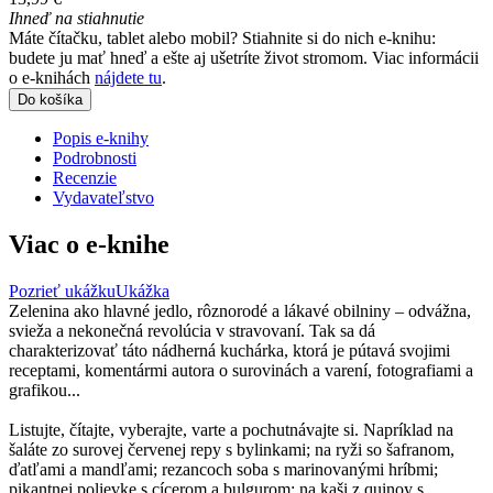
Ihneď na stiahnutie
Máte čítačku, tablet alebo mobil? Stiahnite si do nich e-knihu:
budete ju mať hneď a ešte aj ušetríte život stromom. Viac informácii
o e-knihách
nájdete tu
.
Do košíka
Popis e-knihy
Podrobnosti
Recenzie
Vydavateľstvo
Viac o e-knihe
Pozrieť ukážku
Ukážka
Zelenina ako hlavné jedlo, rôznorodé a lákavé obilniny – odvážna,
svieža a nekonečná revolúcia v stravovaní. Tak sa dá
charakterizovať táto nádherná kuchárka, ktorá je pútavá svojimi
receptami, komentármi autora o surovinách a varení, fotografiami a
grafikou...
Listujte, čítajte, vyberajte, varte a pochutnávajte si. Napríklad na
šaláte zo surovej červenej repy s bylinkami; na ryži so šafranom,
ďatľami a mandľami; rezancoch soba s marinovanými hríbmi;
pikantnej polievke s cícerom a bulgurom; na kaši z quinoy s