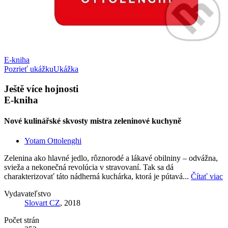
E-kniha
Pozrieť ukážku
Ukážka
Ještě více hojnosti
E-kniha
Nové kulinářské skvosty mistra zeleninové kuchyně
Yotam Ottolenghi
Zelenina ako hlavné jedlo, rôznorodé a lákavé obilniny – odvážna,
svieža a nekonečná revolúcia v stravovaní. Tak sa dá
charakterizovať táto nádherná kuchárka, ktorá je pútavá...
Čítať viac
Vydavateľstvo
Slovart CZ
, 2018
Počet strán